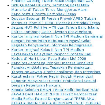
Finance Cabang Tuban Bakal Dilaporkan OJK
Diduga Kebal Hukum, Tambang Ilegal Milik
Munarto di Tuban Terus Menggerus Alam,
Kapolresta Diminta Bertindak Tegas
Dugaan Setoran 15 Persen Proyek APBD Tuban
Mencuat, Komisi I DPRD Didesak Bertindak Tegas
Jelang HUT Polri ke – 79 dan Tahun Baru Islam,
Polres Jombang Gelar Liwetan Bhayangkara.
Kantor Imigrasi Kelas II Non TPI Madiun Bersinergi
dengan Pemerintah Kabupaten Ngawi Gelar
Kegiatan Penyebaran Informasi Keimigrasian
Kantor Imigrasi Kelas II Non TPI Madiun
Laksanakan Pelayanan Paspor Simpatik Kali
Kedua di Hari Libur Pada Bulan Mei 2026
Kapolres Jombang Pimpin Upacara Kenaikan
Pangkat Anggotanya, Tegaskan Peningkatan
Tanggung Jawab, Profesionalisme, dan Integritas.
Kasatreskrim Polres Kediri Sudah Menangani
Laporan Masyarakat Secara Profesional Sesuai
Dengan Ketentuan Hukum.
Kepala Sekolah SMKN 1 Kota Kediri Berikan HAK
JAWAB DAN HAK KOREKSI Terkait Pemberitaan
Media Berita Patroli Dengan Judul “PERILAKU
KEPALA SMKN 1 KOTA KEDIRI NYLENEH, CURHAT