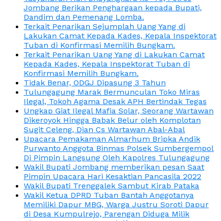
Jombang Berikan Penghargaan kepada Bupati,
Dandim dan Pemenang Lomba.
Terkait Penarikan Sejumplah Uang Yang di
Lakukan Camat Kepada Kades, Kepala Inspektorat
Tuban di Konfirmasi Memilih Bungkam.
Terkait Penarikan Uang Yang di Lakukan Camat
Kepada Kades, Kepala Inspektorat Tuban di
Konfirmasi Memilih Bungkam.
Tidak Benar, ODGJ Dipasung 3 Tahun
Tulungagung Marak Bermunculan Toko Miras
Ilegal, Tokoh Agama Desak APH Bertindak Tegas
Ungkap Giat Ilegal Mafia Solar, Seorang Wartawan
Dikeroyok Hingga Babak Belur oleh Komplotan
Sugit Celeng, Dian Cs Wartawan Abal-Abal
Upacara Pemakaman Almarhum Bripka Andik
Purwanto Anggota Binmas Polsek Sumbergempol
Di Pimpin Langsung Oleh Kapolres Tulungagung
Wakil Bupati Jombang memberikan pesan Saat
Pimpin Upacara Hari Kesaktian Pancasila 2022
Wakil Bupati Trenggalek Sambut Kirab Pataka
Wakil Ketua DPRD Tuban Bantah Anggotanya
Memiliki Dapur MBG, Warga Justru Soroti Dapur
di Desa Kumpulrejo, Parengan Diduga Milik