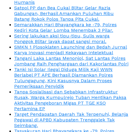
Humanis
Satpol PP dan Bea Cukai Blitar Gelar Razia
Gabungan, Berhasil Amankan Puluhan Ribu
Batang Rokok Polos Tanpa Pita Cukai.
Semarakkan Hari Bhayangkara ke -79, Polres
Kediri Kota Gelar Lomba Menembak 3 Pilar.
Sering lakukan aksi tipu-tipu, Sulis warga
Ponggok Blitar layak dapat sangsi moral.
SMKN 1 Plosoklaten Launching dan Bedah Jurnal
Karya Inovasi menjadi Kekayaan Intelektual
Tangani Laka Lantas Menonjol, Sat Lantas Polres
Jombang Raih Penghargaan dari Kakorlantas Polri
Tanki Isi Solar Ilegal Diduga Milik Kaji WWN
Berlabel PT APE Berhasil Diamankan Polres
Tulungagung, Kini Kasusnya Dalam Proses
Pemeriksaan Penyidik
Tanpa Sosialisasi dan Sebabkan Infrastruktur
Rusak, Warga Kumpulrejo Tuban Hentikan Paksa
Aktivitas Pengeboran Migas PT TGE KSO
Pertamina EP
Target Pendapatan Daerah Tak Terpenuhi, Belanja
Pegawai di APBD Kabupaten Trenggalek Tak
Seimbang.
Tasyakuran Hari Bhayangkara ke -79, Polres