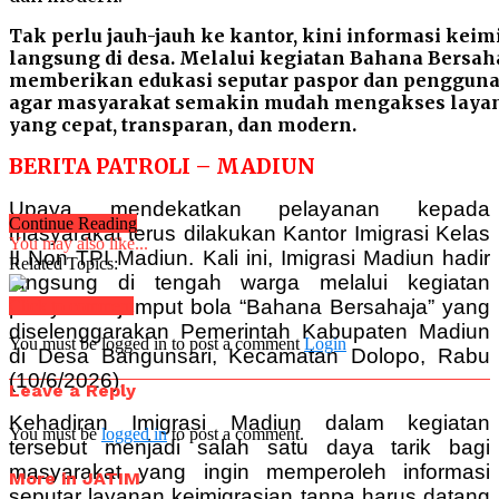
Tak perlu jauh-jauh ke kantor, kini informasi keim
langsung di desa. Melalui kegiatan Bahana Bersah
memberikan edukasi seputar paspor dan pengguna
agar masyarakat semakin mudah mengakses laya
yang cepat, transparan, dan modern.
BERITA PATROLI – MADIUN
Upaya mendekatkan pelayanan kepada
Continue Reading
masyarakat terus dilakukan Kantor Imigrasi Kelas
You may also like...
II Non TPI Madiun. Kali ini, Imigrasi Madiun hadir
Related Topics:
langsung di tengah warga melalui kegiatan
pelayanan jemput bola “Bahana Bersahaja” yang
Click to comment
diselenggarakan Pemerintah Kabupaten Madiun
You must be logged in to post a comment
Login
di Desa Bangunsari, Kecamatan Dolopo, Rabu
(10/6/2026).
Leave a Reply
Kehadiran Imigrasi Madiun dalam kegiatan
You must be
logged in
to post a comment.
tersebut menjadi salah satu daya tarik bagi
masyarakat yang ingin memperoleh informasi
More in JATIM
seputar layanan keimigrasian tanpa harus datang