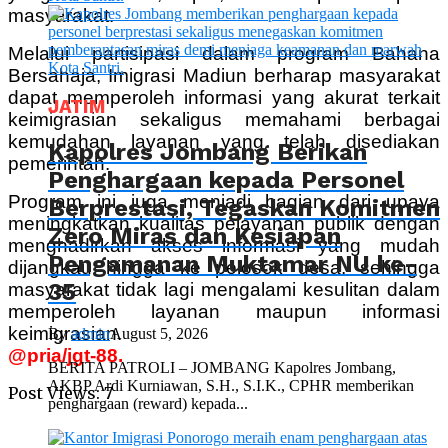
masyarakat.
Melalui partisipasi dalam program Bahana
Bersahaja, Imigrasi Madiun berharap masyarakat
dapat memperoleh informasi yang akurat terkait
JATIM
keimigrasian sekaligus memahami berbagai
kemudahan layanan yang telah disediakan
Kapolres Jombang Berikan
pemerintah.
Penghargaan kepada Personel
Program ini juga menjadi bagian dari upaya
Berprestasi, Tegaskan Komitmen
meningkatkan kualitas pelayanan publik dengan
Zero Miras dan Kesiapan
menghadirkan akses informasi yang mudah
Pengamanan Muktamar NU ke-
dijangkau hingga ke pelosok desa, sehingga
35
masyarakat tidak lagi mengalami kesulitan dalam
memperoleh layanan maupun informasi
keimigrasian.
By
admin
August 5, 2026
@pria/jgt-88.
BERITA PATROLI – JOMBANG Kapolres Jombang,
AKBP Ardi Kurniawan, S.H., S.I.K., CPHR memberikan
Post Views:
7
penghargaan (reward) kepada...