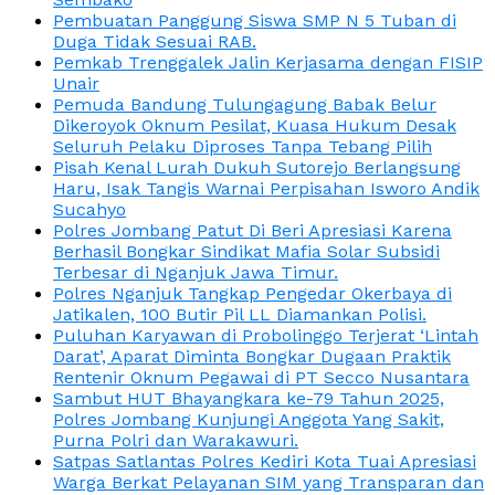
Pembuatan Panggung Siswa SMP N 5 Tuban di
Duga Tidak Sesuai RAB.
Pemkab Trenggalek Jalin Kerjasama dengan FISIP
Unair
Pemuda Bandung Tulungagung Babak Belur
Dikeroyok Oknum Pesilat, Kuasa Hukum Desak
Seluruh Pelaku Diproses Tanpa Tebang Pilih
Pisah Kenal Lurah Dukuh Sutorejo Berlangsung
Haru, Isak Tangis Warnai Perpisahan Isworo Andik
Sucahyo
Polres Jombang Patut Di Beri Apresiasi Karena
Berhasil Bongkar Sindikat Mafia Solar Subsidi
Terbesar di Nganjuk Jawa Timur.
Polres Nganjuk Tangkap Pengedar Okerbaya di
Jatikalen, 100 Butir Pil LL Diamankan Polisi.
Puluhan Karyawan di Probolinggo Terjerat ‘Lintah
Darat’, Aparat Diminta Bongkar Dugaan Praktik
Rentenir Oknum Pegawai di PT Secco Nusantara
Sambut HUT Bhayangkara ke-79 Tahun 2025,
Polres Jombang Kunjungi Anggota Yang Sakit,
Purna Polri dan Warakawuri.
Satpas Satlantas Polres Kediri Kota Tuai Apresiasi
Warga Berkat Pelayanan SIM yang Transparan dan