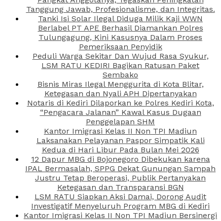
Tanggung Jawab, Profesionalisme, dan Integritas.
Tanki Isi Solar Ilegal Diduga Milik Kaji WWN
Berlabel PT APE Berhasil Diamankan Polres
Tulungagung, Kini Kasusnya Dalam Proses
Pemeriksaan Penyidik
Peduli Warga Sekitar Dan Wujud Rasa Syukur,
LSM RATU KEDIRI Bagikan Ratusan Paket
Sembako
Bisnis Miras Ilegal Menggurita di Kota Blitar,
Ketegasan dan Nyali APH Dipertanyakan
Notaris di Kediri Dilaporkan ke Polres Kediri Kota,
“Pengacara Jalanan” Kawal Kasus Dugaan
Penggelapan SHM
Kantor Imigrasi Kelas II Non TPI Madiun
Laksanakan Pelayanan Paspor Simpatik Kali
Kedua di Hari Libur Pada Bulan Mei 2026
12 Dapur MBG di Bojonegoro Dibekukan karena
IPAL Bermasalah, SPPG Dekat Gunungan Sampah
Justru Tetap Beroperasi, Publik Pertanyakan
Ketegasan dan Transparansi BGN
LSM RATU Siapkan Aksi Damai, Dorong Audit
Investigatif Menyeluruh Program MBG di Kediri
Kantor Imigrasi Kelas II Non TPI Madiun Bersinergi