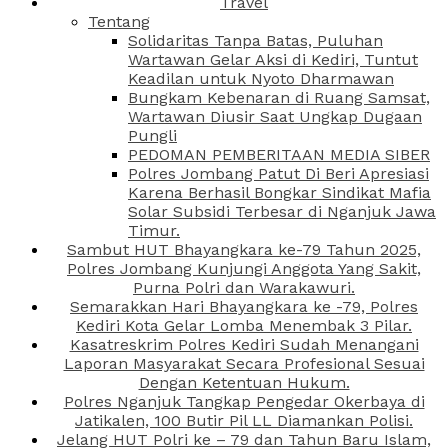
Travel
Tentang
Solidaritas Tanpa Batas, Puluhan
Wartawan Gelar Aksi di Kediri, Tuntut
Keadilan untuk Nyoto Dharmawan
Bungkam Kebenaran di Ruang Samsat,
Wartawan Diusir Saat Ungkap Dugaan
Pungli
PEDOMAN PEMBERITAAN MEDIA SIBER
Polres Jombang Patut Di Beri Apresiasi
Karena Berhasil Bongkar Sindikat Mafia
Solar Subsidi Terbesar di Nganjuk Jawa
Timur.
Sambut HUT Bhayangkara ke-79 Tahun 2025,
Polres Jombang Kunjungi Anggota Yang Sakit,
Purna Polri dan Warakawuri.
Semarakkan Hari Bhayangkara ke -79, Polres
Kediri Kota Gelar Lomba Menembak 3 Pilar.
Kasatreskrim Polres Kediri Sudah Menangani
Laporan Masyarakat Secara Profesional Sesuai
Dengan Ketentuan Hukum.
Polres Nganjuk Tangkap Pengedar Okerbaya di
Jatikalen, 100 Butir Pil LL Diamankan Polisi.
Jelang HUT Polri ke – 79 dan Tahun Baru Islam,