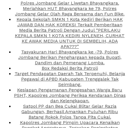
Polres Jombang Gelar Liwetan Bhayangkara.
Meriahkan HUT Bhayangkara ke 79, Polres
Jombang Gelar Olah Raga Bersama dan Fun Bike.
Kepala Sekolah SMKN 1 Kota Kediri Berikan HAK
JAWAB DAN HAK KOREKSI Terkait Pemberitaan
Media Berita Patroli Dengan Judul “PERILAKU
KEPALA SMKN 1 KOTA KEDIRI NYLENEH, CURHAT
KE AWAK MEDIA UNTUK DI SEMBELIH, ADA
APA???”
Tasyakuran Hari Bhayangkara ke -79, Polres
Jombang Berikan Penghargaan kepada Bupati,
Dandim dan Pemenang Lomba.
Box Redaksi Berita Patroli
Target Pendapatan Daerah Tak Terpenuhi, Belanja
Pegawai di APBD Kabupaten Trenggalek Tak
Seimbang.
Kesiapan Pengamanan Pengesahan Warga Baru
PSHT, Kapolres Jombang Periksa Kendaraan Dinas
dan Kelengkapan.
Satpol PP dan Bea Cukai Blitar Gelar Razia
Gabungan, Berhasil Amankan Puluhan Ribu
Batang Rokok Polos Tanpa Pita Cukai.
Kapolres Jombang Pimpin Upacara Kenaikan
Pangkat Anggotanya, Tegaskan Peningkatan