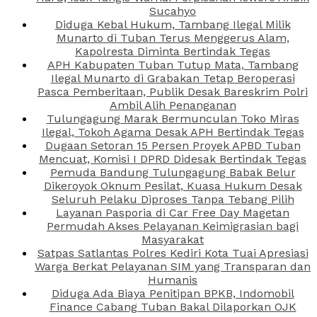
Sucahyo
Diduga Kebal Hukum, Tambang Ilegal Milik
Munarto di Tuban Terus Menggerus Alam,
Kapolresta Diminta Bertindak Tegas
APH Kabupaten Tuban Tutup Mata, Tambang
Ilegal Munarto di Grabakan Tetap Beroperasi
Pasca Pemberitaan, Publik Desak Bareskrim Polri
Ambil Alih Penanganan
Tulungagung Marak Bermunculan Toko Miras
Ilegal, Tokoh Agama Desak APH Bertindak Tegas
Dugaan Setoran 15 Persen Proyek APBD Tuban
Mencuat, Komisi I DPRD Didesak Bertindak Tegas
Pemuda Bandung Tulungagung Babak Belur
Dikeroyok Oknum Pesilat, Kuasa Hukum Desak
Seluruh Pelaku Diproses Tanpa Tebang Pilih
Layanan Pasporia di Car Free Day Magetan
Permudah Akses Pelayanan Keimigrasian bagi
Masyarakat
Satpas Satlantas Polres Kediri Kota Tuai Apresiasi
Warga Berkat Pelayanan SIM yang Transparan dan
Humanis
Diduga Ada Biaya Penitipan BPKB, Indomobil
Finance Cabang Tuban Bakal Dilaporkan OJK