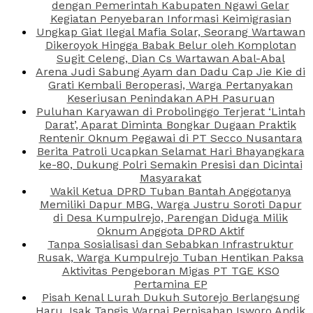
dengan Pemerintah Kabupaten Ngawi Gelar
Kegiatan Penyebaran Informasi Keimigrasian
Ungkap Giat Ilegal Mafia Solar, Seorang Wartawan
Dikeroyok Hingga Babak Belur oleh Komplotan
Sugit Celeng, Dian Cs Wartawan Abal-Abal
Arena Judi Sabung Ayam dan Dadu Cap Jie Kie di
Grati Kembali Beroperasi, Warga Pertanyakan
Keseriusan Penindakan APH Pasuruan
Puluhan Karyawan di Probolinggo Terjerat ‘Lintah
Darat’, Aparat Diminta Bongkar Dugaan Praktik
Rentenir Oknum Pegawai di PT Secco Nusantara
Berita Patroli Ucapkan Selamat Hari Bhayangkara
ke-80, Dukung Polri Semakin Presisi dan Dicintai
Masyarakat
Wakil Ketua DPRD Tuban Bantah Anggotanya
Memiliki Dapur MBG, Warga Justru Soroti Dapur
di Desa Kumpulrejo, Parengan Diduga Milik
Oknum Anggota DPRD Aktif
Tanpa Sosialisasi dan Sebabkan Infrastruktur
Rusak, Warga Kumpulrejo Tuban Hentikan Paksa
Aktivitas Pengeboran Migas PT TGE KSO
Pertamina EP
Pisah Kenal Lurah Dukuh Sutorejo Berlangsung
Haru, Isak Tangis Warnai Perpisahan Isworo Andik