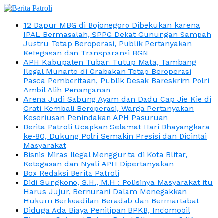
12 Dapur MBG di Bojonegoro Dibekukan karena
IPAL Bermasalah, SPPG Dekat Gunungan Sampah
Justru Tetap Beroperasi, Publik Pertanyakan
Ketegasan dan Transparansi BGN
APH Kabupaten Tuban Tutup Mata, Tambang
Ilegal Munarto di Grabakan Tetap Beroperasi
Pasca Pemberitaan, Publik Desak Bareskrim Polri
Ambil Alih Penanganan
Arena Judi Sabung Ayam dan Dadu Cap Jie Kie di
Grati Kembali Beroperasi, Warga Pertanyakan
Keseriusan Penindakan APH Pasuruan
Berita Patroli Ucapkan Selamat Hari Bhayangkara
ke-80, Dukung Polri Semakin Presisi dan Dicintai
Masyarakat
Bisnis Miras Ilegal Menggurita di Kota Blitar,
Ketegasan dan Nyali APH Dipertanyakan
Box Redaksi Berita Patroli
Didi Sungkono, S.H., M.H : Polisinya Masyarakat itu
Harus Jujur, Bernurani Dalam Menegakkan
Hukum Berkeadilan Beradab dan Bermartabat
Diduga Ada Biaya Penitipan BPKB, Indomobil