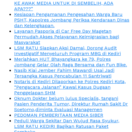
KE AWAK MEDIA UNTUK DI SEMBELIH, ADA
APA???”
Kesiapan Pengamanan Pengesahan Warga Baru
PSHT, Kapolres Jombang Periksa Kendaraan Dinas
dan Kelengkapan.
Layanan Pasporia di Car Free Day Magetan
Permudah Akses Pelayanan Keimigrasian bagi
Masyarakat
LSM RATU Siapkan Aksi Damai, Dorong Audit
Investigatif Menyeluruh Program MBG di Kediri
Meriahkan HUT Bhayangkara ke 79, Polres
Jombang Gelar Olah Raga Bersama dan Fun Bike.
Nasib Kiai Jember Fahim Mawardi Usai Jadi
Tersangka Kasus Pencabulan 11 Santriwati
Notaris di Kediri Dilaporkan ke Polres Kediri Kota,
“Pengacara Jalanan” Kawal Kasus Dugaan
Penggelapan SHM
Oknum Dokter belum lulus Specialis, tangani
Pasien Penderita Tumor, Direktur Rumah Sakit Dr
Soetomo,diminta Evaluasi Managemen
PEDOMAN PEMBERITAAN MEDIA SIBER
Peduli Warga Sekitar Dan Wujud Rasa Syukur,
LSM RATU KEDIRI Bagikan Ratusan Paket
Sembako