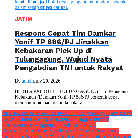
JATIM
Respons Cepat Tim Damkar
Yonif TP 886/PJ Jinakkan
Kebakaran Pick Up di
Tulungagung, Wujud Nyata
Pengabdian TNI untuk Rakyat
By
admin
July 20, 2026
BERITA PATROLI – TULUNGAGUNG Tim Pemadam
Kebakaran (Damkar) Yonif TP 886/PJ bergerak cepat
membantu memadamkan kebakaran...
Aksi Massa GEMPAR di DPRD Tulungagung, Desak KPK
Usut Tuntas Jaringan Korupsi hingga Tuntut
Transparansi Anggaran Pokir dan APBD
Rotasi Dua Jabatan Strategis di Polres Pasuruan,
Nahkoda Baru Diuji Tingkatkan Kinerja dan Pelayanan