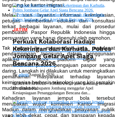
langsung ke kantor imigrasi.
Melalui stan layanan informasi keimigrasian,
petugas memberikan edukasi dan konsultasi
terkait berbagai layanan, mulai dari prosedur
JATIM
pembuatan Paspor Republik Indonesia hingga
persyaratan yang harus dipenuhi oleh pemohon.
Perkuat Kolaborasi Hadapi
Kekeringan dan Karhutla, Polres
Tak hanya itu, masyarakat juga mendapat
pendampingan langsung dalam penggunaan
Jombang Gelar Apel Siaga
aplikasi M-Paspor, platform digital yang
Bencana 2026
memudahkan proses pengajuan paspor secara
daring. Langkah ini dilakukan untuk meningkatkan
By
admin
August 8, 2026
pemahaman masyarakat terhadap layanan
keimigrasian berbasis teknologi yang kini semakin
BERITA PATROLI – JOMBANG Polres Jombang bersama
mudah diakses.
Pemerintah Kabupaten Jombang menggelar Apel
Kesiapsiagaan Penanggulangan Bencana dan...
Kehadiran layanan jemput bola tersebut
merupakan wujud komitmen Kantor Imigrasi
Madiun dalam menghadirkan pelayanan publik
yang lebih dekat, cepat, dan transparan kepada