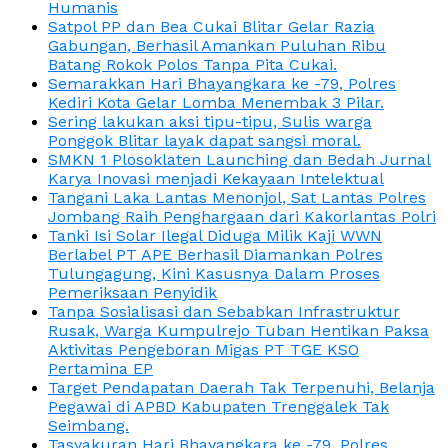
Humanis
Satpol PP dan Bea Cukai Blitar Gelar Razia
Gabungan, Berhasil Amankan Puluhan Ribu
Batang Rokok Polos Tanpa Pita Cukai.
Semarakkan Hari Bhayangkara ke -79, Polres
Kediri Kota Gelar Lomba Menembak 3 Pilar.
Sering lakukan aksi tipu-tipu, Sulis warga
Ponggok Blitar layak dapat sangsi moral.
SMKN 1 Plosoklaten Launching dan Bedah Jurnal
Karya Inovasi menjadi Kekayaan Intelektual
Tangani Laka Lantas Menonjol, Sat Lantas Polres
Jombang Raih Penghargaan dari Kakorlantas Polri
Tanki Isi Solar Ilegal Diduga Milik Kaji WWN
Berlabel PT APE Berhasil Diamankan Polres
Tulungagung, Kini Kasusnya Dalam Proses
Pemeriksaan Penyidik
Tanpa Sosialisasi dan Sebabkan Infrastruktur
Rusak, Warga Kumpulrejo Tuban Hentikan Paksa
Aktivitas Pengeboran Migas PT TGE KSO
Pertamina EP
Target Pendapatan Daerah Tak Terpenuhi, Belanja
Pegawai di APBD Kabupaten Trenggalek Tak
Seimbang.
Tasyakuran Hari Bhayangkara ke -79, Polres