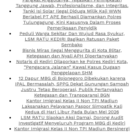
Tanggung Jawab, Profesionalisme, dan Integritas.
Tanki Isi Solar Ilegal Diduga Milik Kaji WWN
Berlabel PT APE Berhasil Diamankan Polres
Tulungagung, Kini Kasusnya Dalam Proses
Pemeriksaan Penyidik
Peduli Warga Sekitar Dan Wujud Rasa Syukur,
LSM RATU KEDIRI Bagikan Ratusan Paket
Sembako
Bisnis Miras Ilegal Menggurita di Kota Blitar,
Ketegasan dan Nyali APH Dipertanyakan
Notaris di Kediri Dilaporkan ke Polres Kediri Kota,
“Pengacara Jalanan” Kawal Kasus Dugaan
Penggelapan SHM
12 Dapur MBG di Bojonegoro Dibekukan karena
IPAL Bermasalah, SPPG Dekat Gunungan Sampah
Justru Tetap Beroperasi, Publik Pertanyakan
Ketegasan dan Transparansi BGN
Kantor Imigrasi Kelas II Non TPI Madiun
Laksanakan Pelayanan Paspor Simpatik Kali
Kedua di Hari Libur Pada Bulan Mei 2026
LSM RATU Siapkan Aksi Damai, Dorong Audit
Investigatif Menyeluruh Program MBG di Kediri
Kantor Imigrasi Kelas II Non TPI Madiun Bersinergi