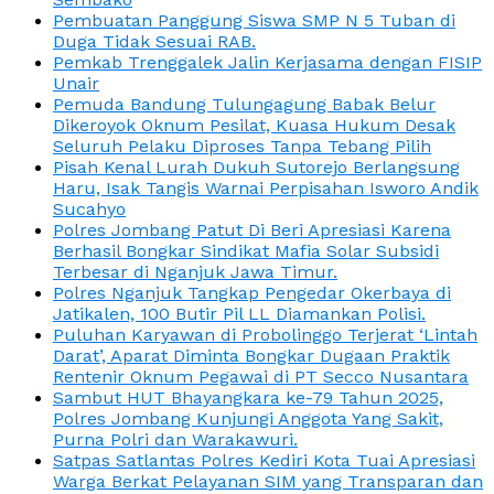
Pembuatan Panggung Siswa SMP N 5 Tuban di
Duga Tidak Sesuai RAB.
Pemkab Trenggalek Jalin Kerjasama dengan FISIP
Unair
Pemuda Bandung Tulungagung Babak Belur
Dikeroyok Oknum Pesilat, Kuasa Hukum Desak
Seluruh Pelaku Diproses Tanpa Tebang Pilih
Pisah Kenal Lurah Dukuh Sutorejo Berlangsung
Haru, Isak Tangis Warnai Perpisahan Isworo Andik
Sucahyo
Polres Jombang Patut Di Beri Apresiasi Karena
Berhasil Bongkar Sindikat Mafia Solar Subsidi
Terbesar di Nganjuk Jawa Timur.
Polres Nganjuk Tangkap Pengedar Okerbaya di
Jatikalen, 100 Butir Pil LL Diamankan Polisi.
Puluhan Karyawan di Probolinggo Terjerat ‘Lintah
Darat’, Aparat Diminta Bongkar Dugaan Praktik
Rentenir Oknum Pegawai di PT Secco Nusantara
Sambut HUT Bhayangkara ke-79 Tahun 2025,
Polres Jombang Kunjungi Anggota Yang Sakit,
Purna Polri dan Warakawuri.
Satpas Satlantas Polres Kediri Kota Tuai Apresiasi
Warga Berkat Pelayanan SIM yang Transparan dan