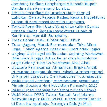
Jombang Berikan Penghargaan kepada Bupati,
Dandim dan Pemenang Lomba.
Terkait Penarikan Sejumplah Uang Yang di
Lakukan Camat Kepada Kades, Kepala Inspektorat
Tuban di Konfirmasi Memilih Bungkam.
Terkait Penarikan Uang Yang di Lakukan Camat
Kepada Kades, Kepala Inspektorat Tuban di
Konfirmasi Memilih Bungkam.
Tidak Benar, ODGJ Dipasung 3 Tahun
Tulungagung Marak Bermunculan Toko Miras
Ilegal, Tokoh Agama Desak APH Bertindak Tegas
Ungkap Giat Ilegal Mafia Solar, Seorang Wartawan
Dikeroyok Hingga Babak Belur oleh Komplotan
Sugit Celeng, Dian Cs Wartawan Abal-Abal
Upacara Pemakaman Almarhum Bripka Andik
Purwanto Anggota Binmas Polsek Sumbergempol
Di Pimpin Langsung Oleh Kapolres Tulungagung
Wakil Bupati Jombang memberikan pesan Saat
Pimpin Upacara Hari Kesaktian Pancasila 2022
Wakil Bupati Trenggalek Sambut Kirab Pataka
Wakil Ketua DPRD Tuban Bantah Anggotanya
Memiliki Dapur MBG, Warga Justru Soroti Dapur
di Desa Kumpulrejo, Parengan Diduga Milik