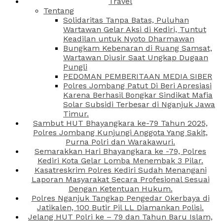
Travel
Tentang
Solidaritas Tanpa Batas, Puluhan
Wartawan Gelar Aksi di Kediri, Tuntut
Keadilan untuk Nyoto Dharmawan
Bungkam Kebenaran di Ruang Samsat,
Wartawan Diusir Saat Ungkap Dugaan
Pungli
PEDOMAN PEMBERITAAN MEDIA SIBER
Polres Jombang Patut Di Beri Apresiasi
Karena Berhasil Bongkar Sindikat Mafia
Solar Subsidi Terbesar di Nganjuk Jawa
Timur.
Sambut HUT Bhayangkara ke-79 Tahun 2025,
Polres Jombang Kunjungi Anggota Yang Sakit,
Purna Polri dan Warakawuri.
Semarakkan Hari Bhayangkara ke -79, Polres
Kediri Kota Gelar Lomba Menembak 3 Pilar.
Kasatreskrim Polres Kediri Sudah Menangani
Laporan Masyarakat Secara Profesional Sesuai
Dengan Ketentuan Hukum.
Polres Nganjuk Tangkap Pengedar Okerbaya di
Jatikalen, 100 Butir Pil LL Diamankan Polisi.
Jelang HUT Polri ke – 79 dan Tahun Baru Islam,