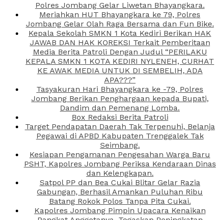
Polres Jombang Gelar Liwetan Bhayangkara.
Meriahkan HUT Bhayangkara ke 79, Polres
Jombang Gelar Olah Raga Bersama dan Fun Bike.
Kepala Sekolah SMKN 1 Kota Kediri Berikan HAK
JAWAB DAN HAK KOREKSI Terkait Pemberitaan
Media Berita Patroli Dengan Judul “PERILAKU
KEPALA SMKN 1 KOTA KEDIRI NYLENEH, CURHAT
KE AWAK MEDIA UNTUK DI SEMBELIH, ADA
APA???”
Tasyakuran Hari Bhayangkara ke -79, Polres
Jombang Berikan Penghargaan kepada Bupati,
Dandim dan Pemenang Lomba.
Box Redaksi Berita Patroli
Target Pendapatan Daerah Tak Terpenuhi, Belanja
Pegawai di APBD Kabupaten Trenggalek Tak
Seimbang.
Kesiapan Pengamanan Pengesahan Warga Baru
PSHT, Kapolres Jombang Periksa Kendaraan Dinas
dan Kelengkapan.
Satpol PP dan Bea Cukai Blitar Gelar Razia
Gabungan, Berhasil Amankan Puluhan Ribu
Batang Rokok Polos Tanpa Pita Cukai.
Kapolres Jombang Pimpin Upacara Kenaikan
Pangkat Anggotanya, Tegaskan Peningkatan