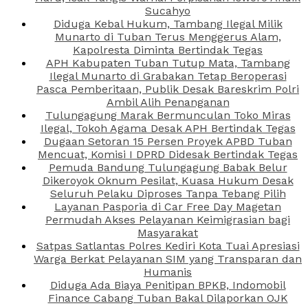
Sucahyo
Diduga Kebal Hukum, Tambang Ilegal Milik
Munarto di Tuban Terus Menggerus Alam,
Kapolresta Diminta Bertindak Tegas
APH Kabupaten Tuban Tutup Mata, Tambang
Ilegal Munarto di Grabakan Tetap Beroperasi
Pasca Pemberitaan, Publik Desak Bareskrim Polri
Ambil Alih Penanganan
Tulungagung Marak Bermunculan Toko Miras
Ilegal, Tokoh Agama Desak APH Bertindak Tegas
Dugaan Setoran 15 Persen Proyek APBD Tuban
Mencuat, Komisi I DPRD Didesak Bertindak Tegas
Pemuda Bandung Tulungagung Babak Belur
Dikeroyok Oknum Pesilat, Kuasa Hukum Desak
Seluruh Pelaku Diproses Tanpa Tebang Pilih
Layanan Pasporia di Car Free Day Magetan
Permudah Akses Pelayanan Keimigrasian bagi
Masyarakat
Satpas Satlantas Polres Kediri Kota Tuai Apresiasi
Warga Berkat Pelayanan SIM yang Transparan dan
Humanis
Diduga Ada Biaya Penitipan BPKB, Indomobil
Finance Cabang Tuban Bakal Dilaporkan OJK