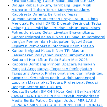
Finance Cabang Tuban Bakal Dilaporkan OJK
Diduga Kebal Hukum, Tambang Ilegal Milik
Munarto di Tuban Terus Menggerus Alam,
Kapolresta Diminta Bertindak Tegas
Dugaan Setoran 15 Persen Proyek APBD Tuban
Mencuat, Komisi I DPRD Didesak Bertindak Tegas
Jelang HUT Polri ke – 79 dan Tahun Baru Islam,
Polres Jombang Gelar Liwetan Bhayangkara.
Kantor Imigrasi Kelas II Non TPI Madiun Bersinergi
dengan Pemerintah Kabupaten Ngawi Gelar
Kegiatan Penyebaran Informasi Keimigrasian
Kantor Imigrasi Kelas II Non TPI Madiun
Laksanakan Pelayanan Paspor Simpatik Kali
Kedua di Hari Libur Pada Bulan Mei 2026
Kapolres Jombang Pimpin Upacara Kenaikan
Pangkat Anggotanya, Tegaskan Peningkatan
Tanggung Jawab, Profesionalisme, dan Integritas.
Kasatreskrim Polres Kediri Sudah Menangani
Laporan Masyarakat Secara Profesional Sesuai
Dengan Ketentuan Hukum.
Kepala Sekolah SMKN 1 Kota Kediri Berikan HAK
JAWAB DAN HAK KOREKSI Terkait Pemberitaan
Media Berita Patroli Dengan Judul “PERILAKU
KEPALA SMKN 1 KOTA KEDIRI NYLENEH, CURHAT