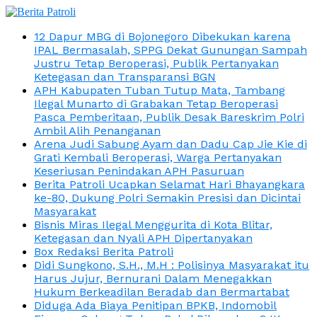
12 Dapur MBG di Bojonegoro Dibekukan karena
IPAL Bermasalah, SPPG Dekat Gunungan Sampah
Justru Tetap Beroperasi, Publik Pertanyakan
Ketegasan dan Transparansi BGN
APH Kabupaten Tuban Tutup Mata, Tambang
Ilegal Munarto di Grabakan Tetap Beroperasi
Pasca Pemberitaan, Publik Desak Bareskrim Polri
Ambil Alih Penanganan
Arena Judi Sabung Ayam dan Dadu Cap Jie Kie di
Grati Kembali Beroperasi, Warga Pertanyakan
Keseriusan Penindakan APH Pasuruan
Berita Patroli Ucapkan Selamat Hari Bhayangkara
ke-80, Dukung Polri Semakin Presisi dan Dicintai
Masyarakat
Bisnis Miras Ilegal Menggurita di Kota Blitar,
Ketegasan dan Nyali APH Dipertanyakan
Box Redaksi Berita Patroli
Didi Sungkono, S.H., M.H : Polisinya Masyarakat itu
Harus Jujur, Bernurani Dalam Menegakkan
Hukum Berkeadilan Beradab dan Bermartabat
Diduga Ada Biaya Penitipan BPKB, Indomobil