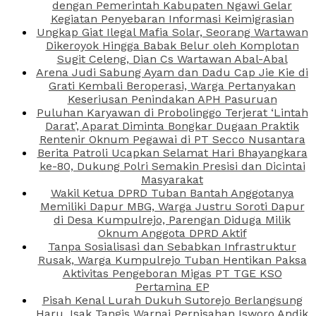
dengan Pemerintah Kabupaten Ngawi Gelar
Kegiatan Penyebaran Informasi Keimigrasian
Ungkap Giat Ilegal Mafia Solar, Seorang Wartawan
Dikeroyok Hingga Babak Belur oleh Komplotan
Sugit Celeng, Dian Cs Wartawan Abal-Abal
Arena Judi Sabung Ayam dan Dadu Cap Jie Kie di
Grati Kembali Beroperasi, Warga Pertanyakan
Keseriusan Penindakan APH Pasuruan
Puluhan Karyawan di Probolinggo Terjerat ‘Lintah
Darat’, Aparat Diminta Bongkar Dugaan Praktik
Rentenir Oknum Pegawai di PT Secco Nusantara
Berita Patroli Ucapkan Selamat Hari Bhayangkara
ke-80, Dukung Polri Semakin Presisi dan Dicintai
Masyarakat
Wakil Ketua DPRD Tuban Bantah Anggotanya
Memiliki Dapur MBG, Warga Justru Soroti Dapur
di Desa Kumpulrejo, Parengan Diduga Milik
Oknum Anggota DPRD Aktif
Tanpa Sosialisasi dan Sebabkan Infrastruktur
Rusak, Warga Kumpulrejo Tuban Hentikan Paksa
Aktivitas Pengeboran Migas PT TGE KSO
Pertamina EP
Pisah Kenal Lurah Dukuh Sutorejo Berlangsung
Haru, Isak Tangis Warnai Perpisahan Isworo Andik