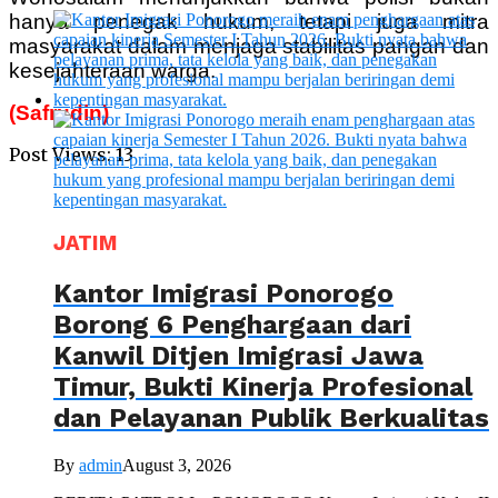
hanya penegak hukum, tetapi juga mitra
masyarakat dalam menjaga stabilitas pangan dan
kesejahteraan warga.
(Safrudin)
Post Views:
13
JATIM
Kantor Imigrasi Ponorogo
Borong 6 Penghargaan dari
Kanwil Ditjen Imigrasi Jawa
Timur, Bukti Kinerja Profesional
dan Pelayanan Publik Berkualitas
By
admin
August 3, 2026