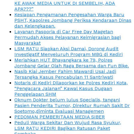
KE AWAK MEDIA UNTUK DI SEMBELIH, ADA
APA???”
Kesiapan Pengamanan Pengesahan Warga Baru
PSHT, Kapolres Jombang Periksa Kendaraan Dinas
dan Kelengkapan.
Layanan Pasporia di Car Free Day Magetan
Permudah Akses Pelayanan Keimigrasian bagi
Masyarakat
LSM RATU Siapkan Aksi Damai, Dorong Audit
Investigatif Menyeluruh Program MBG di Kediri
Meriahkan HUT Bhayangkara ke 79, Polres
Jombang Gelar Olah Raga Bersama dan Fun Bike.
Nasib Kiai Jember Fahim Mawardi Usai Jadi
Tersangka Kasus Pencabulan 11 Santriwati
Notaris di Kediri Dilaporkan ke Polres Kediri Kota,
“Pengacara Jalanan” Kawal Kasus Dugaan
Penggelapan SHM
Oknum Dokter belum lulus Specialis, tangani
Pasien Penderita Tumor, Direktur Rumah Sakit Dr
Soetomo,diminta Evaluasi Managemen
PEDOMAN PEMBERITAAN MEDIA SIBER
Peduli Warga Sekitar Dan Wujud Rasa Syukur,
LSM RATU KEDIRI Bagikan Ratusan Paket
Sembako