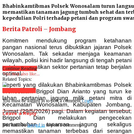
Bhabinkamtibmas Polsek Wonosalam turun langsun
memastikan tanaman jagung tumbuh sehat dan terb
kepedulian Polri terhadap petani dan program sw
Berita Patroli – Jombang
Komitmen mendukung program ketahanan
pangan nasional terus dibuktikan jajaran Polsek
Wonosalam. Tak sekadar menjaga keamanan
wilayah, polisi kini hadir langsung di tengah petani
untuk memastikan sektor pertanian tetap berjalan
Continue Reading
optimal.
You may also like...
Related Topics:
Seperti yang dilakukan Bhabinkamtibmas Polsek
Click to comment
Wonosalam Brigpol Dian Arianto yang turun ke
lahan pertanian jagung milik petani mitra di
You must be logged in to post a comment
Login
Kecamatan Wonosalam, Kabupaten Jombang,
Jumat (29/5/2026) pagi. Dalam kegiatan tersebut,
Leave a Reply
Brigpol Dian melakukan pengecekan
pertumbuhan tanaman jagung sekaligus
You must be
logged in
to post a comment.
memastikan tanaman terbebas dari serangan