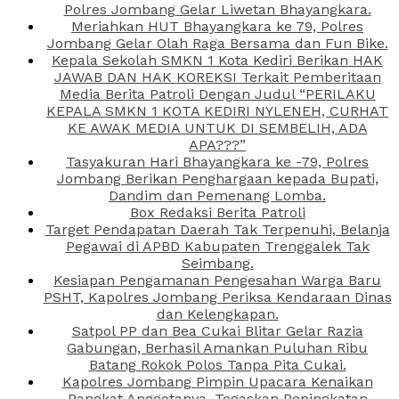
Polres Jombang Gelar Liwetan Bhayangkara.
Meriahkan HUT Bhayangkara ke 79, Polres
Jombang Gelar Olah Raga Bersama dan Fun Bike.
Kepala Sekolah SMKN 1 Kota Kediri Berikan HAK
JAWAB DAN HAK KOREKSI Terkait Pemberitaan
Media Berita Patroli Dengan Judul “PERILAKU
KEPALA SMKN 1 KOTA KEDIRI NYLENEH, CURHAT
KE AWAK MEDIA UNTUK DI SEMBELIH, ADA
APA???”
Tasyakuran Hari Bhayangkara ke -79, Polres
Jombang Berikan Penghargaan kepada Bupati,
Dandim dan Pemenang Lomba.
Box Redaksi Berita Patroli
Target Pendapatan Daerah Tak Terpenuhi, Belanja
Pegawai di APBD Kabupaten Trenggalek Tak
Seimbang.
Kesiapan Pengamanan Pengesahan Warga Baru
PSHT, Kapolres Jombang Periksa Kendaraan Dinas
dan Kelengkapan.
Satpol PP dan Bea Cukai Blitar Gelar Razia
Gabungan, Berhasil Amankan Puluhan Ribu
Batang Rokok Polos Tanpa Pita Cukai.
Kapolres Jombang Pimpin Upacara Kenaikan
Pangkat Anggotanya, Tegaskan Peningkatan