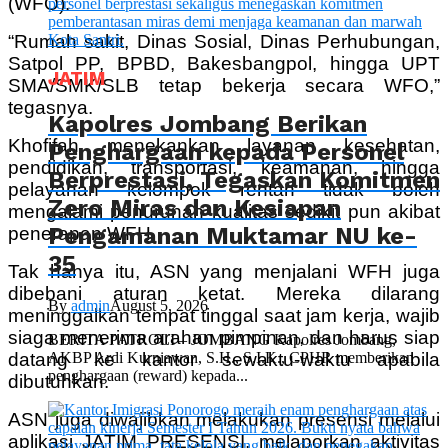
(WFO).
“Rumah sakit, Dinas Sosial, Dinas Perhubungan,
Satpol PP, BPBD, Bakesbangpol, hingga UPT
JATIM
SMA/SMK/SLB tetap bekerja secara WFO,”
tegasnya.
Kapolres Jombang Berikan
Khofifah menekankan layanan kesehatan,
Penghargaan kepada Personel
pendidikan, transportasi, keamanan, hingga
Berprestasi, Tegaskan Komitmen
pelayanan kelompok rentan tidak boleh
Zero Miras dan Kesiapan
mengalami penurunan kualitas sedikit pun akibat
Pengamanan Muktamar NU ke-
penerapan WFH.
35
Tak hanya itu, ASN yang menjalani WFH juga
dibebani aturan ketat. Mereka dilarang
By
admin
August 5, 2026
meninggalkan tempat tinggal saat jam kerja, wajib
siaga menerima arahan pimpinan, dan harus siap
BERITA PATROLI – JOMBANG Kapolres Jombang,
datang ke kantor sewaktu-waktu apabila
AKBP Ardi Kurniawan, S.H., S.I.K., CPHR memberikan
penghargaan (reward) kepada...
dibutuhkan.
ASN juga diwajibkan melakukan presensi melalui
aplikasi JATIM PRESENSI, melaporkan aktivitas