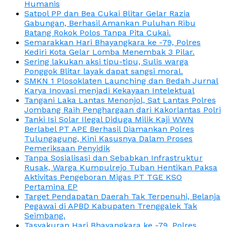
Humanis
Satpol PP dan Bea Cukai Blitar Gelar Razia
Gabungan, Berhasil Amankan Puluhan Ribu
Batang Rokok Polos Tanpa Pita Cukai.
Semarakkan Hari Bhayangkara ke -79, Polres
Kediri Kota Gelar Lomba Menembak 3 Pilar.
Sering lakukan aksi tipu-tipu, Sulis warga
Ponggok Blitar layak dapat sangsi moral.
SMKN 1 Plosoklaten Launching dan Bedah Jurnal
Karya Inovasi menjadi Kekayaan Intelektual
Tangani Laka Lantas Menonjol, Sat Lantas Polres
Jombang Raih Penghargaan dari Kakorlantas Polri
Tanki Isi Solar Ilegal Diduga Milik Kaji WWN
Berlabel PT APE Berhasil Diamankan Polres
Tulungagung, Kini Kasusnya Dalam Proses
Pemeriksaan Penyidik
Tanpa Sosialisasi dan Sebabkan Infrastruktur
Rusak, Warga Kumpulrejo Tuban Hentikan Paksa
Aktivitas Pengeboran Migas PT TGE KSO
Pertamina EP
Target Pendapatan Daerah Tak Terpenuhi, Belanja
Pegawai di APBD Kabupaten Trenggalek Tak
Seimbang.
Tasyakuran Hari Bhayangkara ke -79, Polres