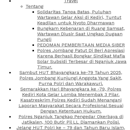
Travel
Tentang
Solidaritas Tanpa Batas, Puluhan
Wartawan Gelar Aksi di Kediri, Tuntut
Keadilan untuk Nyoto Dharmawan
Bungkam Kebenaran di Ruang Samsat,
Wartawan Diusir Saat Ungkap Dugaan
Pungli
PEDOMAN PEMBERITAAN MEDIA SIBER
Polres Jombang Patut Di Beri Apresiasi
Karena Berhasil Bongkar Sindikat Mafia
Solar Subsidi Terbesar di Nganjuk Jawa
Timur.
Sambut HUT Bhayangkara ke-79 Tahun 2025,
Polres Jombang Kunjungi Anggota Yang Sakit,
Purna Polri dan Warakawuri.
Semarakkan Hari Bhayangkara ke -79, Polres
Kediri Kota Gelar Lomba Menembak 3 Pilar.
Kasatreskrim Polres Kediri Sudah Menangani
Laporan Masyarakat Secara Profesional Sesuai
Dengan Ketentuan Hukum.
Polres Nganjuk Tangkap Pengedar Okerbaya di
Jatikalen, 100 Butir Pil LL Diamankan Polisi.
Jelang HUT Polri ke – 79 dan Tahun Baru Islam,