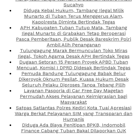
Sucahyo
Diduga Kebal Hukum, Tambang Ilegal Milik
Munarto di Tuban Terus Menggerus Alam,
Kapolresta Diminta Bertindak Tegas
APH Kabupaten Tuban Tutup Mata, Tambang
Ilegal Munarto di Grabakan Tetap Beroperasi
Pasca Pemberitaan, Publik Desak Bareskrim Polri
Ambil Alih Penanganan
Tulungagung Marak Bermunculan Toko Miras
Ilegal, Tokoh Agama Desak APH Bertindak Tegas
Dugaan Setoran 15 Persen Proyek APBD Tuban
Mencuat, Komisi I DPRD Didesak Bertindak Tegas
Pemuda Bandung Tulungagung Babak Belur
Dikeroyok Oknum Pesilat, Kuasa Hukum Desak
Seluruh Pelaku Diproses Tanpa Tebang Pilih
Layanan Pasporia di Car Free Day Magetan
Permudah Akses Pelayanan Keimigrasian bagi
Masyarakat
Satpas Satlantas Polres Kediri Kota Tuai Apresiasi
Warga Berkat Pelayanan SIM yang Transparan dan
Humanis
Diduga Ada Biaya Penitipan BPKB, Indomobil
Finance Cabang Tuban Bakal Dilaporkan OJK