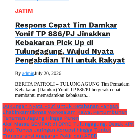
JATIM
Respons Cepat Tim Damkar
Yonif TP 886/PJ Jinakkan
Kebakaran Pick Up di
Tulungagung, Wujud Nyata
Pengabdian TNI untuk Rakyat
By
admin
July 20, 2026
BERITA PATROLI – TULUNGAGUNG Tim Pemadam
Kebakaran (Damkar) Yonif TP 886/PJ bergerak cepat
membantu memadamkan kebakaran...
Dukungan Nyata Polri untuk Ketahanan Pangan,
Bhabinkamtibmas Wonosalam Kawal Pertumbuhan
Tanaman Jagung Hingga Panen
Aksi Massa GEMPAR di DPRD Tulungagung, Desak KPK
Usut Tuntas Jaringan Korupsi hingga Tuntut
Transparansi Anggaran Pokir dan APBD