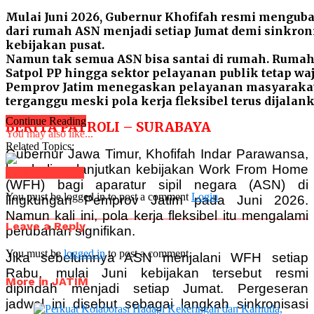
Mulai Juni 2026, Gubernur Khofifah resmi menguba
dari rumah ASN menjadi setiap Jumat demi sinkron
kebijakan pusat.
Namun tak semua ASN bisa santai di rumah. Rumah 
Satpol PP hingga sektor pelayanan publik tetap waj
Pemprov Jatim menegaskan pelayanan masyarakat
terganggu meski pola kerja fleksibel terus dijalan
Continue Reading
BERITA PATROLI – SURABAYA
You may also like...
Related Topics:
Gubernur Jawa Timur, Khofifah Indar Parawansa,
kembali melanjutkan kebijakan Work From Home
Click to comment
(WFH) bagi aparatur sipil negara (ASN) di
You must be logged in to post a comment
Login
lingkungan Pemprov Jatim pada Juni 2026.
Namun kali ini, pola kerja fleksibel itu mengalami
Leave a Reply
perubahan signifikan.
You must be
logged in
to post a comment.
Jika sebelumnya ASN menjalani WFH setiap
Rabu, mulai Juni kebijakan tersebut resmi
More in JATIM
dipindah menjadi setiap Jumat. Pergeseran
jadwal ini disebut sebagai langkah sinkronisasi