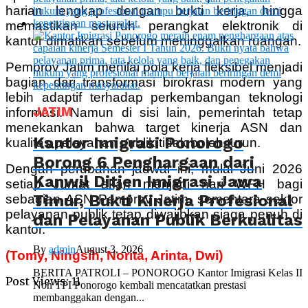
harian lengkap dengan bukti kerja, hingga
memastikan seluruh perangkat elektronik di
kantor dimatikan sebelum meninggalkan ruangan.
Pemprov Jatim menilai pola kerja fleksibel menjadi
bagian dari transformasi birokrasi modern yang
lebih adaptif terhadap perkembangan teknologi
JATIM
informasi. Namun di sisi lain, pemerintah tetap
menekankan bahwa target kinerja ASN dan
Kantor Imigrasi Ponorogo
kualitas pelayanan publik tidak boleh turun.
Borong 6 Penghargaan dari
Dengan perubahan jadwal ini, mulai Juni 2026
Kanwil Ditjen Imigrasi Jawa
setiap Jumat akan menjadi hari WFH bagi
Timur, Bukti Kinerja Profesional
sebagian ASN Pemprov Jatim, sementara sektor
pelayanan publik tetap diwajibkan siaga penuh di
dan Pelayanan Publik Berkualitas
kantor.
By
admin
August 3, 2026
(Tomy, Ningsih, Norita, Arinta, Dwi)
BERITA PATROLI – PONOROGO Kantor Imigrasi Kelas II
Post Views:
11
Non TPI Ponorogo kembali mencatatkan prestasi
membanggakan dengan...