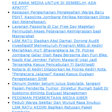
KE AWAK MEDIA UNTUK DI SEMBELIH, ADA
APA???”
Kesiapan Pengamanan Pengesahan Warga Baru
PSHT, Kapolres Jombang Periksa Kendaraan Dinas
dan Kelengkapan.
Layanan Pasporia di Car Free Day Magetan
Permudah Akses Pelayanan Keimigrasian bagi
Masyarakat
LSM RATU Siapkan Aksi Damai, Dorong Audit
Investigatif Menyeluruh Program MBG di Kediri
Meriahkan HUT Bhayangkara ke 79, Polres
Jombang Gelar Olah Raga Bersama dan Fun Bike.
Nasib Kiai Jember Fahim Mawardi Usai Jadi
Tersangka Kasus Pencabulan 11 Santriwati
Notaris di Kediri Dilaporkan ke Polres Kediri Kota,
“Pengacara Jalanan” Kawal Kasus Dugaan
Penggelapan SHM
Oknum Dokter belum lulus Specialis, tangani
Pasien Penderita Tumor, Direktur Rumah Sakit Dr
Soetomo,diminta Evaluasi Managemen
PEDOMAN PEMBERITAAN MEDIA SIBER
Peduli Warga Sekitar Dan Wujud Rasa Syukur,
LSM RATU KEDIRI Bagikan Ratusan Paket
Sembako