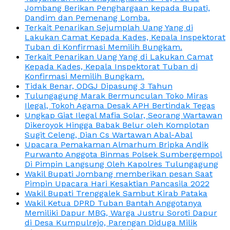
Jombang Berikan Penghargaan kepada Bupati,
Dandim dan Pemenang Lomba.
Terkait Penarikan Sejumplah Uang Yang di
Lakukan Camat Kepada Kades, Kepala Inspektorat
Tuban di Konfirmasi Memilih Bungkam.
Terkait Penarikan Uang Yang di Lakukan Camat
Kepada Kades, Kepala Inspektorat Tuban di
Konfirmasi Memilih Bungkam.
Tidak Benar, ODGJ Dipasung 3 Tahun
Tulungagung Marak Bermunculan Toko Miras
Ilegal, Tokoh Agama Desak APH Bertindak Tegas
Ungkap Giat Ilegal Mafia Solar, Seorang Wartawan
Dikeroyok Hingga Babak Belur oleh Komplotan
Sugit Celeng, Dian Cs Wartawan Abal-Abal
Upacara Pemakaman Almarhum Bripka Andik
Purwanto Anggota Binmas Polsek Sumbergempol
Di Pimpin Langsung Oleh Kapolres Tulungagung
Wakil Bupati Jombang memberikan pesan Saat
Pimpin Upacara Hari Kesaktian Pancasila 2022
Wakil Bupati Trenggalek Sambut Kirab Pataka
Wakil Ketua DPRD Tuban Bantah Anggotanya
Memiliki Dapur MBG, Warga Justru Soroti Dapur
di Desa Kumpulrejo, Parengan Diduga Milik