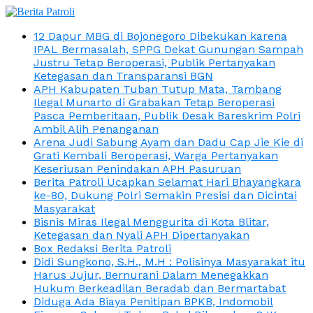
12 Dapur MBG di Bojonegoro Dibekukan karena
IPAL Bermasalah, SPPG Dekat Gunungan Sampah
Justru Tetap Beroperasi, Publik Pertanyakan
Ketegasan dan Transparansi BGN
APH Kabupaten Tuban Tutup Mata, Tambang
Ilegal Munarto di Grabakan Tetap Beroperasi
Pasca Pemberitaan, Publik Desak Bareskrim Polri
Ambil Alih Penanganan
Arena Judi Sabung Ayam dan Dadu Cap Jie Kie di
Grati Kembali Beroperasi, Warga Pertanyakan
Keseriusan Penindakan APH Pasuruan
Berita Patroli Ucapkan Selamat Hari Bhayangkara
ke-80, Dukung Polri Semakin Presisi dan Dicintai
Masyarakat
Bisnis Miras Ilegal Menggurita di Kota Blitar,
Ketegasan dan Nyali APH Dipertanyakan
Box Redaksi Berita Patroli
Didi Sungkono, S.H., M.H : Polisinya Masyarakat itu
Harus Jujur, Bernurani Dalam Menegakkan
Hukum Berkeadilan Beradab dan Bermartabat
Diduga Ada Biaya Penitipan BPKB, Indomobil