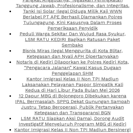
Tanggung Jawab, Profesionalisme, dan Integritas.
Tanki Isi Solar Ilegal Diduga Milik Kaji WWN
Berlabel PT APE Berhasil Diamankan Polres
Tulungagung, Kini Kasusnya Dalam Proses
Pemeriksaan Penyidik
Peduli Warga Sekitar Dan Wujud Rasa Syukur,
LSM RATU KEDIRI Bagikan Ratusan Paket
Sembako
Bisnis Miras Ilegal Menggurita di Kota Blitar,
Ketegasan dan Nyali APH Dipertanyakan
Notaris di Kediri Dilaporkan ke Polres Kediri Kota,
“Pengacara Jalanan” Kawal Kasus Dugaan
Penggelapan SHM
Kantor Imigrasi Kelas II Non TPI Madiun
Laksanakan Pelayanan Paspor Simpatik Kali
Kedua di Hari Libur Pada Bulan Mei 2026
12 Dapur MBG di Bojonegoro Dibekukan karena
IPAL Bermasalah, SPPG Dekat Gunungan Sampah
Justru Tetap Beroperasi, Publik Pertanyakan
Ketegasan dan Transparansi BGN
LSM RATU Siapkan Aksi Damai, Dorong Audit
Investigatif Menyeluruh Program MBG di Kediri
Kantor Imigrasi Kelas II Non TPI Madiun Bersinergi