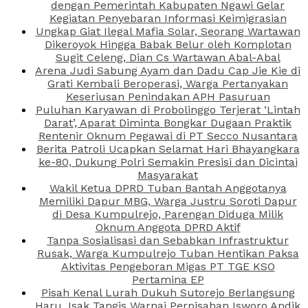
dengan Pemerintah Kabupaten Ngawi Gelar
Kegiatan Penyebaran Informasi Keimigrasian
Ungkap Giat Ilegal Mafia Solar, Seorang Wartawan
Dikeroyok Hingga Babak Belur oleh Komplotan
Sugit Celeng, Dian Cs Wartawan Abal-Abal
Arena Judi Sabung Ayam dan Dadu Cap Jie Kie di
Grati Kembali Beroperasi, Warga Pertanyakan
Keseriusan Penindakan APH Pasuruan
Puluhan Karyawan di Probolinggo Terjerat ‘Lintah
Darat’, Aparat Diminta Bongkar Dugaan Praktik
Rentenir Oknum Pegawai di PT Secco Nusantara
Berita Patroli Ucapkan Selamat Hari Bhayangkara
ke-80, Dukung Polri Semakin Presisi dan Dicintai
Masyarakat
Wakil Ketua DPRD Tuban Bantah Anggotanya
Memiliki Dapur MBG, Warga Justru Soroti Dapur
di Desa Kumpulrejo, Parengan Diduga Milik
Oknum Anggota DPRD Aktif
Tanpa Sosialisasi dan Sebabkan Infrastruktur
Rusak, Warga Kumpulrejo Tuban Hentikan Paksa
Aktivitas Pengeboran Migas PT TGE KSO
Pertamina EP
Pisah Kenal Lurah Dukuh Sutorejo Berlangsung
Haru, Isak Tangis Warnai Perpisahan Isworo Andik