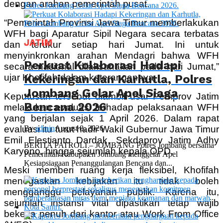
dengan arahan pemerintah pusat.
“Pemerintah Provinsi Jawa Timur memberlakukan
WFH bagi Aparatur Sipil Negara secara terbatas
JATIM
dan terukur setiap hari Jumat. Ini untuk
menyinkronkan arahan Mendagri bahwa WFH
Perkuat Kolaborasi Hadapi
secara nasional dilaksanakan pada hari Jumat,”
Kekeringan dan Karhutla, Polres
ujar Khofifah dalam keterangannya.
Jombang Gelar Apel Siaga
Keputusan tersebut diambil usai Pemprov Jatim
Bencana 2026
melakukan evaluasi terhadap pelaksanaan WFH
yang berjalan sejak 1 April 2026. Dalam rapat
By
admin
August 8, 2026
evaluasi itu turut hadir Wakil Gubernur Jawa Timur
Emil Elestianto Dardak, Sekdaprov Jatim Adhy
BERITA PATROLI – JOMBANG Polres Jombang bersama
Karyono, hingga sejumlah kepala OPD.
Pemerintah Kabupaten Jombang menggelar Apel
Kesiapsiagaan Penanggulangan Bencana dan...
Meski memberi ruang kerja fleksibel, Khofifah
menegaskan kebijakan itu tidak boleh
mengganggu pelayanan publik. Karena itu,
sejumlah instansi vital dipastikan tetap wajib
bekerja penuh dari kantor atau Work From Office