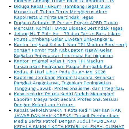
Finance Cabang Tuban Bakal Dilaporkan OJK
Diduga Kebal Hukum, Tambang Ilegal Milik
Munarto di Tuban Terus Menggerus Alam,
Kapolresta Diminta Bertindak Tegas
Dugaan Setoran 15 Persen Proyek APBD Tuban
Mencuat, Komisi I DPRD Didesak Bertindak Tegas
Jelang HUT Polri ke – 79 dan Tahun Baru Islam,
Polres Jombang Gelar Liwetan Bhayangkara.
Kantor Imigrasi Kelas II Non TPI Madiun Bersinergi
dengan Pemerintah Kabupaten Ngawi Gelar
Kegiatan Penyebaran Informasi Keimigrasian
Kantor Imigrasi Kelas II Non TPI Madiun
Laksanakan Pelayanan Paspor Simpatik Kali
Kedua di Hari Libur Pada Bulan Mei 2026
Kapolres Jombang Pimpin Upacara Kenaikan
Pangkat Anggotanya, Tegaskan Peningkatan
Tanggung Jawab, Profesionalisme, dan Integritas.
Kasatreskrim Polres Kediri Sudah Menangani
Laporan Masyarakat Secara Profesional Sesuai
Dengan Ketentuan Hukum.
Kepala Sekolah SMKN 1 Kota Kediri Berikan HAK
JAWAB DAN HAK KOREKSI Terkait Pemberitaan
Media Berita Patroli Dengan Judul “PERILAKU
KEPALA SMKN 1 KOTA KEDIRI NYLENEH, CURHAT