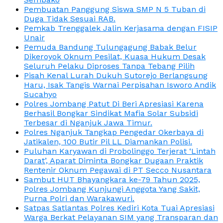
Pembuatan Panggung Siswa SMP N 5 Tuban di
Duga Tidak Sesuai RAB.
Pemkab Trenggalek Jalin Kerjasama dengan FISIP
Unair
Pemuda Bandung Tulungagung Babak Belur
Dikeroyok Oknum Pesilat, Kuasa Hukum Desak
Seluruh Pelaku Diproses Tanpa Tebang Pilih
Pisah Kenal Lurah Dukuh Sutorejo Berlangsung
Haru, Isak Tangis Warnai Perpisahan Isworo Andik
Sucahyo
Polres Jombang Patut Di Beri Apresiasi Karena
Berhasil Bongkar Sindikat Mafia Solar Subsidi
Terbesar di Nganjuk Jawa Timur.
Polres Nganjuk Tangkap Pengedar Okerbaya di
Jatikalen, 100 Butir Pil LL Diamankan Polisi.
Puluhan Karyawan di Probolinggo Terjerat ‘Lintah
Darat’, Aparat Diminta Bongkar Dugaan Praktik
Rentenir Oknum Pegawai di PT Secco Nusantara
Sambut HUT Bhayangkara ke-79 Tahun 2025,
Polres Jombang Kunjungi Anggota Yang Sakit,
Purna Polri dan Warakawuri.
Satpas Satlantas Polres Kediri Kota Tuai Apresiasi
Warga Berkat Pelayanan SIM yang Transparan dan