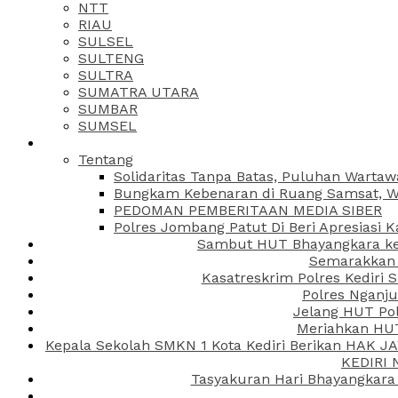
NTT
RIAU
SULSEL
SULTENG
SULTRA
SUMATRA UTARA
SUMBAR
SUMSEL
Tentang
Solidaritas Tanpa Batas, Puluhan Wartaw
Bungkam Kebenaran di Ruang Samsat, Wa
PEDOMAN PEMBERITAAN MEDIA SIBER
Polres Jombang Patut Di Beri Apresiasi K
Sambut HUT Bhayangkara ke-
Semarakkan H
Kasatreskrim Polres Kediri
Polres Nganju
Jelang HUT Pol
Meriahkan HUT
Kepala Sekolah SMKN 1 Kota Kediri Berikan HAK 
KEDIRI
Tasyakuran Hari Bhayangkara