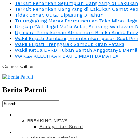
Terkait Penarikan Sejumplah Uang Yang di Lakuka
Terkait Penarikan Uang Yang di Lakukan Camat Kep
Tidak Benar, ODGJ Dipasung 3 Tahun
Tulungagung Marak Bermunculan Toko Miras Ilega
Ungkap Giat Ilegal Mafia Solar, Seorang Wartawan 
Upacara Pemakaman Almarhum Bripka Andik Purwa
Wakil Bupati Jombang memberikan pesan Saat Pimp
Wakil Bupati Trenggalek Sambut Kirab Pataka
Wakil Ketua DPRD Tuban Bantah Anggotanya Memili
WARGA KELUHKAN BAU LIMBAH DAMATEX
Connect with us
Berita Patroli
BREAKING NEWS
Budaya dan Sosial