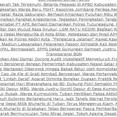
aerah Tak Terpenuhi, Belanja Pegawai di APBD Kabupaten
esahan Warga Baru PSHT, Kapolres Jombang Periksa Ken
r Gelar Razia Gabungan, Berhasil Amankan Puluhan Ribu B
aikan Pangkat Anggotanya, Tegaskan Peningkatan Tanggun
N Berlabel PT APE Berhasil Diamankan Polres Tulungagung
kitar Dan Wujud Rasa Syukur, LSM RATU KEDIRI Bagikan 
as Ilegal Menggurita di Kota Blitar, Ketegasan dan Nyali A
porkan ke Polres Kediri Kota, “Pengacara Jalanan” Kawal 
PI Madiun Laksanakan Pelayanan Paspor Simpatik Kali Ked
 IPAL Bermasalah, SPPG Dekat Gunungan Sampah Justru T
Transparansi BGN
kan Aksi Damai, Dorong Audit Investigatif Menyeluruh Pr
iun Bersinergi dengan Pemerintah Kabupaten Ngawi Gelar 
ang Wartawan Dikeroyok Hingga Babak Belur oleh Komplota
ap Jie Kie di Grati Kembali Beroperasi, Warga Pertany
t ‘Lintah Darat’, Aparat Diminta Bongkar Dugaan Praktik
Selamat Hari Bhayangkara ke-80, Dukung Polri Semakin Pr
ki Dapur MBG, Warga Justru Soroti Dapur di Desa Kumpu
ktur Rusak, Warga Kumpulrejo Tuban Hentikan Paksa Akti
kuh Sutorejo Berlangsung Haru, Isak Tangis Warnai Perpi
 Ilegal Milik Munarto di Tuban Terus Menggerus Alam, K
Munarto di Grabakan Tetap Beroperasi Pasca Pemberitaa
rak Bermunculan Toko Miras Ilegal, Tokoh Agama Desak