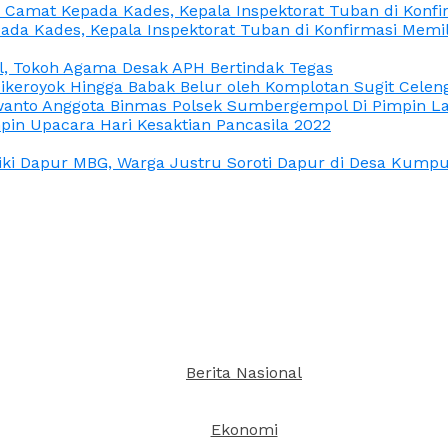
n Camat Kepada Kades, Kepala Inspektorat Tuban di Konf
ada Kades, Kepala Inspektorat Tuban di Konfirmasi Memi
l, Tokoh Agama Desak APH Bertindak Tegas
Dikeroyok Hingga Babak Belur oleh Komplotan Sugit Celen
nto Anggota Binmas Polsek Sumbergempol Di Pimpin La
in Upacara Hari Kesaktian Pancasila 2022
ki Dapur MBG, Warga Justru Soroti Dapur di Desa Kumpul
Berita Nasional
Ekonomi