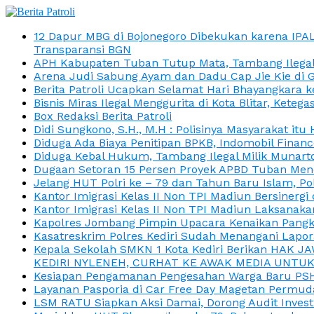
12 Dapur MBG di Bojonegoro Dibekukan karena IPA
Transparansi BGN
APH Kabupaten Tuban Tutup Mata, Tambang Ilegal M
Arena Judi Sabung Ayam dan Dadu Cap Jie Kie di 
Berita Patroli Ucapkan Selamat Hari Bhayangkara k
Bisnis Miras Ilegal Menggurita di Kota Blitar, Kete
Box Redaksi Berita Patroli
Didi Sungkono, S.H., M.H : Polisinya Masyarakat 
Diduga Ada Biaya Penitipan BPKB, Indomobil Finan
Diduga Kebal Hukum, Tambang Ilegal Milik Munarto
Dugaan Setoran 15 Persen Proyek APBD Tuban Menc
Jelang HUT Polri ke – 79 dan Tahun Baru Islam, P
Kantor Imigrasi Kelas II Non TPI Madiun Bersiner
Kantor Imigrasi Kelas II Non TPI Madiun Laksanaka
Kapolres Jombang Pimpin Upacara Kenaikan Pangkat
Kasatreskrim Polres Kediri Sudah Menangani Lapo
Kepala Sekolah SMKN 1 Kota Kediri Berikan HAK 
KEDIRI NYLENEH, CURHAT KE AWAK MEDIA UNTUK 
Kesiapan Pengamanan Pengesahan Warga Baru PSHT
Layanan Pasporia di Car Free Day Magetan Permud
LSM RATU Siapkan Aksi Damai, Dorong Audit Invest