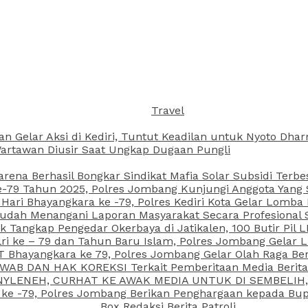
Travel
an Gelar Aksi di Kediri, Tuntut Keadilan untuk Nyoto Dh
rtawan Diusir Saat Ungkap Dugaan Pungli
arena Berhasil Bongkar Sindikat Mafia Solar Subsidi Terb
79 Tahun 2025, Polres Jombang Kunjungi Anggota Yang Sa
ari Bhayangkara ke -79, Polres Kediri Kota Gelar Lomba
 Sudah Menangani Laporan Masyarakat Secara Profesiona
k Tangkap Pengedar Okerbaya di Jatikalen, 100 Butir Pil L
ri ke – 79 dan Tahun Baru Islam, Polres Jombang Gelar 
 Bhayangkara ke 79, Polres Jombang Gelar Olah Raga Be
JAWAB DAN HAK KOREKSI Terkait Pemberitaan Media Beri
 NYLENEH, CURHAT KE AWAK MEDIA UNTUK DI SEMBELIH,
 ke -79, Polres Jombang Berikan Penghargaan kepada B
Box Redaksi Berita Patroli