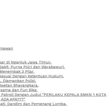
armawan
esar di Nganjuk Jawa Timur.
kit, Purna Polri dan Warakawuri.
 Menembak 3 Pilar.
l Sesuai Dengan Ketentuan Hukum.
L Diamankan Polisi.
Liwetan Bhayangkara.
rsama dan Fun Bike.
ta Patroli Dengan Judul “PERILAKU KEPALA SMKN 1 KOTA
 ADA APA???”
upati, Dandim dan Pemenang Lomba.