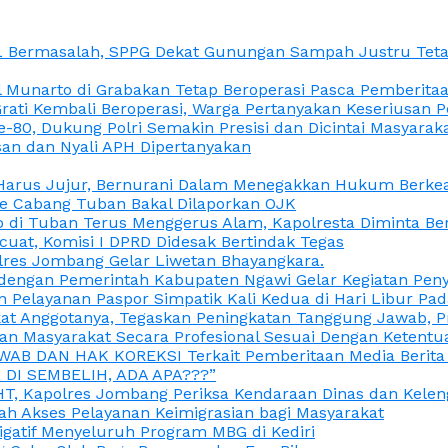
L Bermasalah, SPPG Dekat Gunungan Sampah Justru Tetap
unarto di Grabakan Tetap Beroperasi Pasca Pemberitaan
Grati Kembali Beroperasi, Warga Pertanyakan Keseriusan
e-80, Dukung Polri Semakin Presisi dan Dicintai Masyarak
gasan dan Nyali APH Dipertanyakan
itu Harus Jujur, Bernurani Dalam Menegakkan Hukum Berk
ce Cabang Tuban Bakal Dilaporkan OJK
 di Tuban Terus Menggerus Alam, Kapolresta Diminta Be
uat, Komisi I DPRD Didesak Bertindak Tegas
olres Jombang Gelar Liwetan Bhayangkara.
gi dengan Pemerintah Kabupaten Ngawi Gelar Kegiatan Pen
n Pelayanan Paspor Simpatik Kali Kedua di Hari Libur Pa
 Anggotanya, Tegaskan Peningkatan Tanggung Jawab, Prof
ran Masyarakat Secara Profesional Sesuai Dengan Ketent
JAWAB DAN HAK KOREKSI Terkait Pemberitaan Media Berit
DI SEMBELIH, ADA APA???”
, Kapolres Jombang Periksa Kendaraan Dinas dan Kelen
ah Akses Pelayanan Keimigrasian bagi Masyarakat
igatif Menyeluruh Program MBG di Kediri