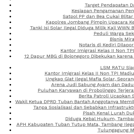
Target Pendapatan D
Kesiapan Pengamanan Peng
Satpol PP dan Bea Cukai Blita
Kapolres Jombang Pimpin Upacara Ken
Tanki Isi Solar Ilegal Diduga Milik Kaji WW
Peduli Warga Se
Bisnis Mir
Notaris di Kediri Dila
Kantor Imigrasi Kelas II Non T
12 Dapur MBG di Bojonegoro Dibekukan karena
LSM RATU Siap
Kantor Imigrasi Kelas II Non TPI Mad
Ungkap Giat Ilegal Mafia Solar, Seor
Arena Judi Sabung Ayam dan Dadu C
Puluhan Karyawan di Probolinggo Terjera
Berita Patroli Ucapkan 
Wakil Ketua DPRD Tuban Bantah Anggotanya Memili
Tanpa Sosialisasi dan Sebabkan Infrastru
Pisah Kenal Lurah Du
Diduga Kebal Hukum, Tambang
APH Kabupaten Tuban Tutup Mata, Tambang Ilegal 
Tulungagung Ma