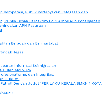
 Beroperasi, Publik Pertanyakan Ketegasan dan
, Publik Desak Bareskrim Polri Ambil Alih Penanganan
 Penindakan APH Pasuruan
at
eadilan Beradab dan Bermartabat
rtindak Tegas
yebaran Informasi Keimigrasian
da Bulan Mei 2026
esionalisme, dan Integritas.
uan Hukum.
a Patroli Dengan Judul “PERILAKU KEPALA SMKN 1 KOTA
gkapan.