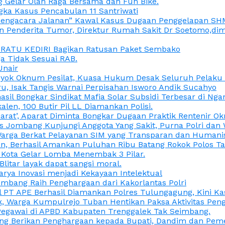
 Gelar Olah Raga Bersama dan Fun Bike.
gka Kasus Pencabulan 11 Santriwati
a, “Pengacara Jalanan” Kawal Kasus Dugaan Penggelapan SH
en Penderita Tumor, Direktur Rumah Sakit Dr Soetomo,d
M RATU KEDIRI Bagikan Ratusan Paket Sembako
 Tidak Sesuai RAB.
Unair
ok Oknum Pesilat, Kuasa Hukum Desak Seluruh Pelaku D
u, Isak Tangis Warnai Perpisahan Isworo Andik Sucahyo
asil Bongkar Sindikat Mafia Solar Subsidi Terbesar di Ng
len, 100 Butir Pil LL Diamankan Polisi.
Darat’, Aparat Diminta Bongkar Dugaan Praktik Rentenir 
 Jombang Kunjungi Anggota Yang Sakit, Purna Polri dan 
i Warga Berkat Pelayanan SIM yang Transparan dan Humani
an, Berhasil Amankan Puluhan Ribu Batang Rokok Polos Ta
i Kota Gelar Lomba Menembak 3 Pilar.
Blitar layak dapat sangsi moral.
rya Inovasi menjadi Kekayaan Intelektual
ombang Raih Penghargaan dari Kakorlantas Polri
abel PT APE Berhasil Diamankan Polres Tulungagung, Kini 
ak, Warga Kumpulrejo Tuban Hentikan Paksa Aktivitas Pe
 Pegawai di APBD Kabupaten Trenggalek Tak Seimbang.
bang Berikan Penghargaan kepada Bupati, Dandim dan Pe