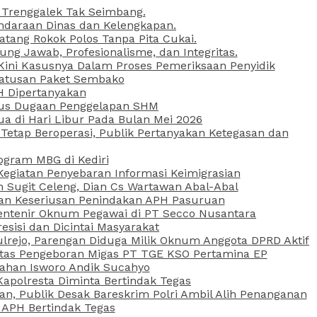
 Trenggalek Tak Seimbang.
daraan Dinas dan Kelengkapan.
atang Rokok Polos Tanpa Pita Cukai.
g Jawab, Profesionalisme, dan Integritas.
, Kini Kasusnya Dalam Proses Pemeriksaan Penyidik
Ratusan Paket Sembako
PH Dipertanyakan
Kasus Dugaan Penggelapan SHM
ua di Hari Libur Pada Bulan Mei 2026
etap Beroperasi, Publik Pertanyakan Ketegasan dan
ogram MBG di Kediri
Kegiatan Penyebaran Informasi Keimigrasian
n Sugit Celeng, Dian Cs Wartawan Abal-Abal
akan Keseriusan Penindakan APH Pasuruan
 Rentenir Oknum Pegawai di PT Secco Nusantara
esisi dan Dicintai Masyarakat
lrejo, Parengan Diduga Milik Oknum Anggota DPRD Aktif
vitas Pengeboran Migas PT TGE KSO Pertamina EP
sahan Isworo Andik Sucahyo
apolresta Diminta Bertindak Tegas
n, Publik Desak Bareskrim Polri Ambil Alih Penanganan
 APH Bertindak Tegas