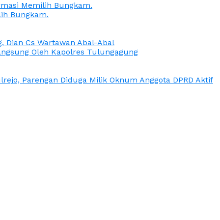
irmasi Memilih Bungkam.
lih Bungkam.
g, Dian Cs Wartawan Abal-Abal
ngsung Oleh Kapolres Tulungagung
rejo, Parengan Diduga Milik Oknum Anggota DPRD Aktif