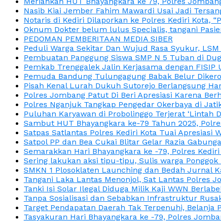
Meriahkan HUT Bhayangkara ke 79, Polres Jombang
Nasib Kiai Jember Fahim Mawardi Usai Jadi Tersan
Notaris di Kediri Dilaporkan ke Polres Kediri Kot
Oknum Dokter belum lulus Specialis, tangani Pasi
PEDOMAN PEMBERITAAN MEDIA SIBER
Peduli Warga Sekitar Dan Wujud Rasa Syukur, LS
Pembuatan Panggung Siswa SMP N 5 Tuban di Duga
Pemkab Trenggalek Jalin Kerjasama dengan FISIP 
Pemuda Bandung Tulungagung Babak Belur Dikeroy
Pisah Kenal Lurah Dukuh Sutorejo Berlangsung Har
Polres Jombang Patut Di Beri Apresiasi Karena Berh
Polres Nganjuk Tangkap Pengedar Okerbaya di Jatika
Puluhan Karyawan di Probolinggo Terjerat ‘Lintah 
Sambut HUT Bhayangkara ke-79 Tahun 2025, Polres
Satpas Satlantas Polres Kediri Kota Tuai Apresias
Satpol PP dan Bea Cukai Blitar Gelar Razia Gabung
Semarakkan Hari Bhayangkara ke -79, Polres Kedir
Sering lakukan aksi tipu-tipu, Sulis warga Ponggok 
SMKN 1 Plosoklaten Launching dan Bedah Jurnal Ka
Tangani Laka Lantas Menonjol, Sat Lantas Polres J
Tanki Isi Solar Ilegal Diduga Milik Kaji WWN Berl
Tanpa Sosialisasi dan Sebabkan Infrastruktur Rus
Target Pendapatan Daerah Tak Terpenuhi, Belanja
Tasyakuran Hari Bhayangkara ke -79, Polres Jom