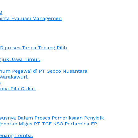
M
iminta Evaluasi Managemen
iproses Tanpa Tebang Pilih
anjuk Jawa Timur.
Oknum Pegawai di PT Secco Nusantara
Warakawuri.
s
npa Pita Cukai.
Kasusnya Dalam Proses Pemeriksaan Penyidik
ngeboran Migas PT TGE KSO Pertamina EP
menang Lomba.