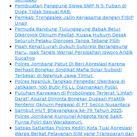
Pembuatan Panggung Siswa SMP N 5 Tuban di
Duga Tidak Sesuai RAB.
Pemkab Trenggalek Jalin Kerjasama dengan FISIP
Unair
Pemuda Bandung Tulungagung Babak Belur
Dikeroyok Oknum Pesilat, Kuasa Hukum Desak
Seluruh Pelaku Diproses Tanpa Tebang Pilih
Pisah Kenal Lurah Dukuh Sutorejo Berlangsung
Haru, Isak Tangis Warnai Perpisahan Isworo Andik
Sucahyo
Polres Jombang Patut Di Beri Apresiasi Karena
Berhasil Bongkar Sindikat Mafia Solar Subsidi
Terbesar di Nganjuk Jawa Timur.
Polres Nganjuk Tangkap Pengedar Okerbaya di
Jatikalen, 100 Butir Pil LL Diamankan Polisi.
Puluhan Karyawan di Probolinggo Terjerat ‘Lintah
Darat’, Aparat Diminta Bongkar Dugaan Praktik
Rentenir Oknum Pegawai di PT Secco Nusantara
Sambut HUT Bhayangkara ke-79 Tahun 2025,
Polres Jombang Kunjungi Anggota Yang Sakit,
Purna Polri dan Warakawuri.
Satpas Satlantas Polres Kediri Kota Tuai Apresiasi
Warga Berkat Pelayanan SIM yang Transparan dan