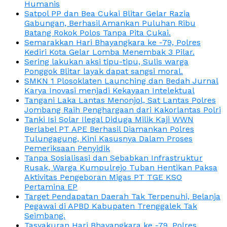
Humanis
Satpol PP dan Bea Cukai Blitar Gelar Razia
Gabungan, Berhasil Amankan Puluhan Ribu
Batang Rokok Polos Tanpa Pita Cukai.
Semarakkan Hari Bhayangkara ke -79, Polres
Kediri Kota Gelar Lomba Menembak 3 Pilar.
Sering lakukan aksi tipu-tipu, Sulis warga
Ponggok Blitar layak dapat sangsi moral.
SMKN 1 Plosoklaten Launching dan Bedah Jurnal
Karya Inovasi menjadi Kekayaan Intelektual
Tangani Laka Lantas Menonjol, Sat Lantas Polres
Jombang Raih Penghargaan dari Kakorlantas Polri
Tanki Isi Solar Ilegal Diduga Milik Kaji WWN
Berlabel PT APE Berhasil Diamankan Polres
Tulungagung, Kini Kasusnya Dalam Proses
Pemeriksaan Penyidik
Tanpa Sosialisasi dan Sebabkan Infrastruktur
Rusak, Warga Kumpulrejo Tuban Hentikan Paksa
Aktivitas Pengeboran Migas PT TGE KSO
Pertamina EP
Target Pendapatan Daerah Tak Terpenuhi, Belanja
Pegawai di APBD Kabupaten Trenggalek Tak
Seimbang.
Tasyakuran Hari Bhayangkara ke -79, Polres