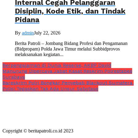
Internal Cegah Pelanggaran
Disiplin, Kode Etik, dan Tindak
Pidana
By
admin
July 22, 2026
Berita Patroli – Jombang Bidang Profesi dan Pengamanan
(Bidpropam) Polda Jawa Timur melalui Subbidprovos
melaksanakan kegiatan...
Berpengalaman di Dunia Reserse, AKBP David
Manurung Dipercaya Jabat Kasat Reskrim Polrestabes
Surabaya
Bareskrim Polri Bongkar Penyebab Blackout Sumatera,
Polisi Tegaskan Tak Ada Unsur Sabotase
Copyright © beritapatroli.co.id 2023