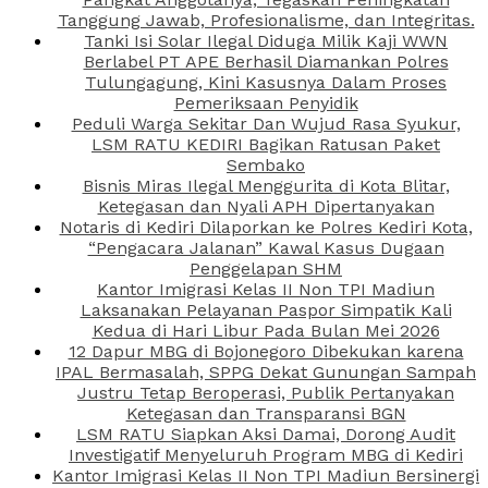
Tanggung Jawab, Profesionalisme, dan Integritas.
Tanki Isi Solar Ilegal Diduga Milik Kaji WWN
Berlabel PT APE Berhasil Diamankan Polres
Tulungagung, Kini Kasusnya Dalam Proses
Pemeriksaan Penyidik
Peduli Warga Sekitar Dan Wujud Rasa Syukur,
LSM RATU KEDIRI Bagikan Ratusan Paket
Sembako
Bisnis Miras Ilegal Menggurita di Kota Blitar,
Ketegasan dan Nyali APH Dipertanyakan
Notaris di Kediri Dilaporkan ke Polres Kediri Kota,
“Pengacara Jalanan” Kawal Kasus Dugaan
Penggelapan SHM
Kantor Imigrasi Kelas II Non TPI Madiun
Laksanakan Pelayanan Paspor Simpatik Kali
Kedua di Hari Libur Pada Bulan Mei 2026
12 Dapur MBG di Bojonegoro Dibekukan karena
IPAL Bermasalah, SPPG Dekat Gunungan Sampah
Justru Tetap Beroperasi, Publik Pertanyakan
Ketegasan dan Transparansi BGN
LSM RATU Siapkan Aksi Damai, Dorong Audit
Investigatif Menyeluruh Program MBG di Kediri
Kantor Imigrasi Kelas II Non TPI Madiun Bersinergi