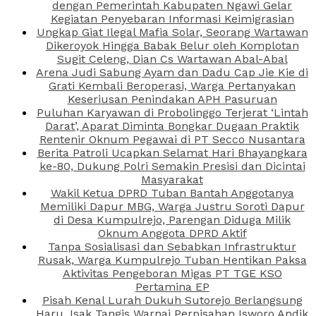
dengan Pemerintah Kabupaten Ngawi Gelar
Kegiatan Penyebaran Informasi Keimigrasian
Ungkap Giat Ilegal Mafia Solar, Seorang Wartawan
Dikeroyok Hingga Babak Belur oleh Komplotan
Sugit Celeng, Dian Cs Wartawan Abal-Abal
Arena Judi Sabung Ayam dan Dadu Cap Jie Kie di
Grati Kembali Beroperasi, Warga Pertanyakan
Keseriusan Penindakan APH Pasuruan
Puluhan Karyawan di Probolinggo Terjerat ‘Lintah
Darat’, Aparat Diminta Bongkar Dugaan Praktik
Rentenir Oknum Pegawai di PT Secco Nusantara
Berita Patroli Ucapkan Selamat Hari Bhayangkara
ke-80, Dukung Polri Semakin Presisi dan Dicintai
Masyarakat
Wakil Ketua DPRD Tuban Bantah Anggotanya
Memiliki Dapur MBG, Warga Justru Soroti Dapur
di Desa Kumpulrejo, Parengan Diduga Milik
Oknum Anggota DPRD Aktif
Tanpa Sosialisasi dan Sebabkan Infrastruktur
Rusak, Warga Kumpulrejo Tuban Hentikan Paksa
Aktivitas Pengeboran Migas PT TGE KSO
Pertamina EP
Pisah Kenal Lurah Dukuh Sutorejo Berlangsung
Haru, Isak Tangis Warnai Perpisahan Isworo Andik