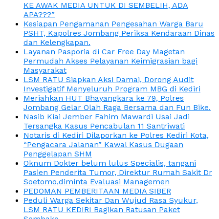
KE AWAK MEDIA UNTUK DI SEMBELIH, ADA
APA???”
Kesiapan Pengamanan Pengesahan Warga Baru
PSHT, Kapolres Jombang Periksa Kendaraan Dinas
dan Kelengkapan.
Layanan Pasporia di Car Free Day Magetan
Permudah Akses Pelayanan Keimigrasian bagi
Masyarakat
LSM RATU Siapkan Aksi Damai, Dorong Audit
Investigatif Menyeluruh Program MBG di Kediri
Meriahkan HUT Bhayangkara ke 79, Polres
Jombang Gelar Olah Raga Bersama dan Fun Bike.
Nasib Kiai Jember Fahim Mawardi Usai Jadi
Tersangka Kasus Pencabulan 11 Santriwati
Notaris di Kediri Dilaporkan ke Polres Kediri Kota,
“Pengacara Jalanan” Kawal Kasus Dugaan
Penggelapan SHM
Oknum Dokter belum lulus Specialis, tangani
Pasien Penderita Tumor, Direktur Rumah Sakit Dr
Soetomo,diminta Evaluasi Managemen
PEDOMAN PEMBERITAAN MEDIA SIBER
Peduli Warga Sekitar Dan Wujud Rasa Syukur,
LSM RATU KEDIRI Bagikan Ratusan Paket
Sembako