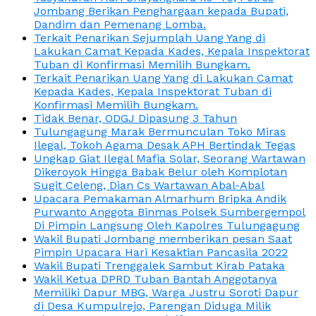
Jombang Berikan Penghargaan kepada Bupati,
Dandim dan Pemenang Lomba.
Terkait Penarikan Sejumplah Uang Yang di
Lakukan Camat Kepada Kades, Kepala Inspektorat
Tuban di Konfirmasi Memilih Bungkam.
Terkait Penarikan Uang Yang di Lakukan Camat
Kepada Kades, Kepala Inspektorat Tuban di
Konfirmasi Memilih Bungkam.
Tidak Benar, ODGJ Dipasung 3 Tahun
Tulungagung Marak Bermunculan Toko Miras
Ilegal, Tokoh Agama Desak APH Bertindak Tegas
Ungkap Giat Ilegal Mafia Solar, Seorang Wartawan
Dikeroyok Hingga Babak Belur oleh Komplotan
Sugit Celeng, Dian Cs Wartawan Abal-Abal
Upacara Pemakaman Almarhum Bripka Andik
Purwanto Anggota Binmas Polsek Sumbergempol
Di Pimpin Langsung Oleh Kapolres Tulungagung
Wakil Bupati Jombang memberikan pesan Saat
Pimpin Upacara Hari Kesaktian Pancasila 2022
Wakil Bupati Trenggalek Sambut Kirab Pataka
Wakil Ketua DPRD Tuban Bantah Anggotanya
Memiliki Dapur MBG, Warga Justru Soroti Dapur
di Desa Kumpulrejo, Parengan Diduga Milik