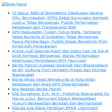
12 Dapur MBG di Bojonegoro Dibekukan karena
IPAL Bermasalah, SPPG Dekat Gunungan Sampah
Justru Tetap Beroperasi, Publik Pertanyakan
Ketegasan dan Transparansi BGN
APH Kabupaten Tuban Tutup Mata, Tambang
Ilegal Munarto di Grabakan Tetap Beroperasi
Pasca Pemberitaan, Publik Desak Bareskrim Polri
Ambil Alih Penanganan
Arena Judi Sabung Ayam dan Dadu Cap Jie Kie di
Grati Kembali Beroperasi, Warga Pertanyakan
Keseriusan Penindakan APH Pasuruan
Berita Patroli Ucapkan Selamat Hari Bhayangkara
ke-80, Dukung Polri Semakin Presisi dan Dicintai
Masyarakat
Bisnis Miras Ilegal Menggurita di Kota Blitar,
Ketegasan dan Nyali APH Dipertanyakan
Box Redaksi Berita Patroli
Didi Sungkono, S.H., M.H : Polisinya Masyarakat itu
Harus Jujur, Bernurani Dalam Menegakkan
Hukum Berkeadilan Beradab dan Bermartabat
Diduga Ada Biaya Penitipan BPKB, Indomobil