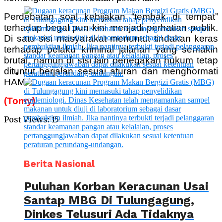
Perdebatan soal kebijakan “tembak di tempat”
terhadap begal pun kini menjadi perhatian publik.
Di satu sisi masyarakat menuntut tindakan keras
terhadap pelaku kriminal jalanan yang semakin
brutal, namun di sisi lain penegakan hukum tetap
dituntut berjalan sesuai aturan dan menghormati
HAM.
(Tomy)
Post Views:
15
Berita Nasional
Puluhan Korban Keracunan Usai
Santap MBG Di Tulungagung,
Dinkes Telusuri Ada Tidaknya