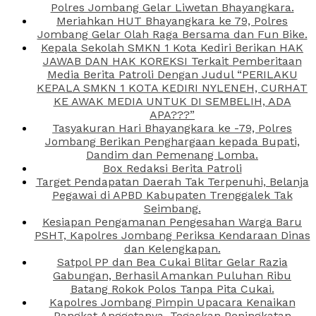
Polres Jombang Gelar Liwetan Bhayangkara.
Meriahkan HUT Bhayangkara ke 79, Polres
Jombang Gelar Olah Raga Bersama dan Fun Bike.
Kepala Sekolah SMKN 1 Kota Kediri Berikan HAK
JAWAB DAN HAK KOREKSI Terkait Pemberitaan
Media Berita Patroli Dengan Judul “PERILAKU
KEPALA SMKN 1 KOTA KEDIRI NYLENEH, CURHAT
KE AWAK MEDIA UNTUK DI SEMBELIH, ADA
APA???”
Tasyakuran Hari Bhayangkara ke -79, Polres
Jombang Berikan Penghargaan kepada Bupati,
Dandim dan Pemenang Lomba.
Box Redaksi Berita Patroli
Target Pendapatan Daerah Tak Terpenuhi, Belanja
Pegawai di APBD Kabupaten Trenggalek Tak
Seimbang.
Kesiapan Pengamanan Pengesahan Warga Baru
PSHT, Kapolres Jombang Periksa Kendaraan Dinas
dan Kelengkapan.
Satpol PP dan Bea Cukai Blitar Gelar Razia
Gabungan, Berhasil Amankan Puluhan Ribu
Batang Rokok Polos Tanpa Pita Cukai.
Kapolres Jombang Pimpin Upacara Kenaikan
Pangkat Anggotanya, Tegaskan Peningkatan