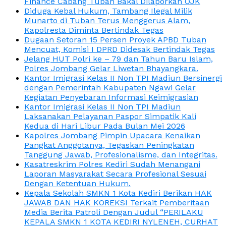
Finance Cabang Tuban Bakal Dilaporkan OJK
Diduga Kebal Hukum, Tambang Ilegal Milik
Munarto di Tuban Terus Menggerus Alam,
Kapolresta Diminta Bertindak Tegas
Dugaan Setoran 15 Persen Proyek APBD Tuban
Mencuat, Komisi I DPRD Didesak Bertindak Tegas
Jelang HUT Polri ke – 79 dan Tahun Baru Islam,
Polres Jombang Gelar Liwetan Bhayangkara.
Kantor Imigrasi Kelas II Non TPI Madiun Bersinergi
dengan Pemerintah Kabupaten Ngawi Gelar
Kegiatan Penyebaran Informasi Keimigrasian
Kantor Imigrasi Kelas II Non TPI Madiun
Laksanakan Pelayanan Paspor Simpatik Kali
Kedua di Hari Libur Pada Bulan Mei 2026
Kapolres Jombang Pimpin Upacara Kenaikan
Pangkat Anggotanya, Tegaskan Peningkatan
Tanggung Jawab, Profesionalisme, dan Integritas.
Kasatreskrim Polres Kediri Sudah Menangani
Laporan Masyarakat Secara Profesional Sesuai
Dengan Ketentuan Hukum.
Kepala Sekolah SMKN 1 Kota Kediri Berikan HAK
JAWAB DAN HAK KOREKSI Terkait Pemberitaan
Media Berita Patroli Dengan Judul “PERILAKU
KEPALA SMKN 1 KOTA KEDIRI NYLENEH, CURHAT