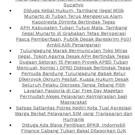
Sucahyo
Diduga Kebal Hukum, Tambang Ilegal Milik
Munarto di Tuban Terus Menggerus Alam,
Kapolresta Diminta Bertindak Tegas
APH Kabupaten Tuban Tutup Mata, Tambang
Ilegal Munarto di Grabakan Tetap Beroperasi
Pasca Pemberitaan, Publik Desak Bareskrim Polri
Ambil Alih Penanganan
Tulungagung Marak Bermunculan Toko Miras
Ilegal, Tokoh Agama Desak APH Bertindak Tegas
Dugaan Setoran 15 Persen Proyek APBD Tuban
Mencuat, Komisi I DPRD Didesak Bertindak Tegas
Pemuda Bandung Tulungagung Babak Belur
Dikeroyok Oknum Pesilat, Kuasa Hukum Desak
Seluruh Pelaku Diproses Tanpa Tebang Pilih
Layanan Pasporia di Car Free Day Magetan
Permudah Akses Pelayanan Keimigrasian bagi
Masyarakat
Satpas Satlantas Polres Kediri Kota Tuai Apresiasi
Warga Berkat Pelayanan SIM yang Transparan dan
Humanis
Diduga Ada Biaya Penitipan BPKB, Indomobil
Finance Cabang Tuban Bakal Dilaporkan OJK