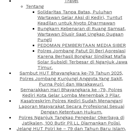
Travel
Tentang
Solidaritas Tanpa Batas, Puluhan
Wartawan Gelar Aksi di Kediri, Tuntut
Keadilan untuk Nyoto Dharmawan
Bungkam Kebenaran di Ruang Samsat,
Wartawan Diusir Saat Ungkap Dugaan
Pungli
PEDOMAN PEMBERITAAN MEDIA SIBER
Polres Jombang Patut Di Beri Apresiasi
Karena Berhasil Bongkar Sindikat Mafia
Solar Subsidi Terbesar di Nganjuk Jawa
Timur.
Sambut HUT Bhayangkara ke-79 Tahun 2025,
Polres Jombang Kunjungi Anggota Yang Sakit,
Purna Polri dan Warakawuri.
Semarakkan Hari Bhayangkara ke -79, Polres
Kediri Kota Gelar Lomba Menembak 3 Pilar.
Kasatreskrim Polres Kediri Sudah Menangani
Laporan Masyarakat Secara Profesional Sesuai
Dengan Ketentuan Hukum.
Polres Nganjuk Tangkap Pengedar Okerbaya di
Jatikalen, 100 Butir Pil LL Diamankan Polisi.
Jelang HUT Polri ke – 79 dan Tahun Baru Islam,