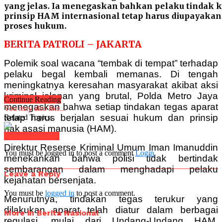
yang jelas. Ia menegaskan bahkan pelaku tindak 
prinsip HAM internasional tetap harus diupayakan
proses hukum.
BERITA PATROLI – JAKARTA
Polemik soal wacana “tembak di tempat” terhadap
pelaku begal kembali memanas. Di tengah
meningkatnya keresahan masyarakat akibat aksi
kriminal jalanan yang brutal, Polda Metro Jaya
Continue Reading
menegaskan bahwa setiap tindakan tegas aparat
You may also like...
tetap harus berjalan sesuai hukum dan prinsip
Related Topics:
hak asasi manusia (HAM).
Click to comment
Direktur Reserse Kriminal Umum Iman Imanuddin
You must be logged in to post a comment
Login
menekankan bahwa polisi tidak bertindak
sembarangan dalam menghadapi pelaku
Leave a Reply
kejahatan bersenjata.
You must be
logged in
to post a comment.
Menurutnya, tindakan tegas terukur yang
dilakukan aparat telah diatur dalam berbagai
More in Berita Nasional
regulasi, mulai dari Undang-Undang HAM,