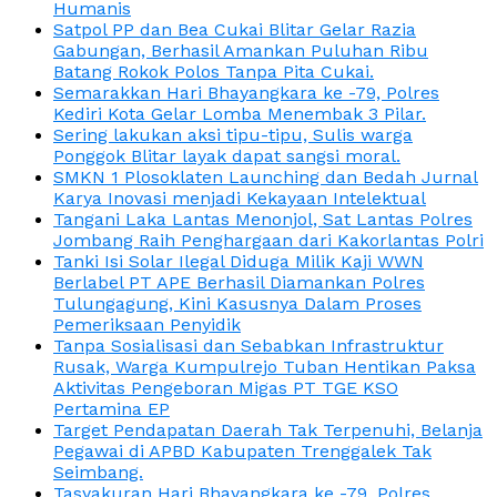
Humanis
Satpol PP dan Bea Cukai Blitar Gelar Razia
Gabungan, Berhasil Amankan Puluhan Ribu
Batang Rokok Polos Tanpa Pita Cukai.
Semarakkan Hari Bhayangkara ke -79, Polres
Kediri Kota Gelar Lomba Menembak 3 Pilar.
Sering lakukan aksi tipu-tipu, Sulis warga
Ponggok Blitar layak dapat sangsi moral.
SMKN 1 Plosoklaten Launching dan Bedah Jurnal
Karya Inovasi menjadi Kekayaan Intelektual
Tangani Laka Lantas Menonjol, Sat Lantas Polres
Jombang Raih Penghargaan dari Kakorlantas Polri
Tanki Isi Solar Ilegal Diduga Milik Kaji WWN
Berlabel PT APE Berhasil Diamankan Polres
Tulungagung, Kini Kasusnya Dalam Proses
Pemeriksaan Penyidik
Tanpa Sosialisasi dan Sebabkan Infrastruktur
Rusak, Warga Kumpulrejo Tuban Hentikan Paksa
Aktivitas Pengeboran Migas PT TGE KSO
Pertamina EP
Target Pendapatan Daerah Tak Terpenuhi, Belanja
Pegawai di APBD Kabupaten Trenggalek Tak
Seimbang.
Tasyakuran Hari Bhayangkara ke -79, Polres