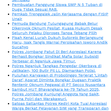
Pembuatan Panggung Siswa SMP N 5 Tuban di
Duga Tidak Sesuai RAB.
Pemkab Trenggalek Jalin Kerjasama dengan FISIP
Unair
Pemuda Bandung Tulungagung Babak Belur
Dikeroyok Oknum Pesilat, Kuasa Hukum Desak
Seluruh Pelaku Diproses Tanpa Tebang Pilih
Pisah Kenal Lurah Dukuh Sutorejo Berlangsung
Haru, Isak Tangis Warnai Perpisahan Isworo Andik
Sucahyo
Polres Jombang Patut Di Beri Apresiasi Karena
Berhasil Bongkar Sindikat Mafia Solar Subsidi
Terbesar di Nganjuk Jawa Timur.
Polres Nganjuk Tangkap Pengedar Okerbaya di
Jatikalen, 100 Butir Pil LL Diamankan Polisi.
Puluhan Karyawan di Probolinggo Terjerat ‘Lintah
Darat’, Aparat Diminta Bongkar Dugaan Praktik
Rentenir Oknum Pegawai di PT Secco Nusantara
Sambut HUT Bhayangkara ke-79 Tahun 2025,
Polres Jombang Kunjungi Anggota Yang Sakit,
Purna Polri dan Warakawuri.
Satpas Satlantas Polres Kediri Kota Tuai Apresiasi
Warga Berkat Pelayanan SIM yang Transparan dan