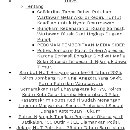
Travel
Tentang
Solidaritas Tanpa Batas, Puluhan
Wartawan Gelar Aksi di Kediri, Tuntut
Keadilan untuk Nyoto Dharmawan
Bungkam Kebenaran di Ruang Samsat,
Wartawan Diusir Saat Ungkap Dugaan
Pungli
PEDOMAN PEMBERITAAN MEDIA SIBER
Polres Jombang Patut Di Beri Apresiasi
Karena Berhasil Bongkar Sindikat Mafia
Solar Subsidi Terbesar di Nganjuk Jawa
Timur.
Sambut HUT Bhayangkara ke-79 Tahun 2025,
Polres Jombang Kunjungi Anggota Yang Sakit,
Purna Polri dan Warakawuri.
Semarakkan Hari Bhayangkara ke -79, Polres
Kediri Kota Gelar Lomba Menembak 3 Pilar.
Kasatreskrim Polres Kediri Sudah Menangani
Laporan Masyarakat Secara Profesional Sesuai
Dengan Ketentuan Hukum.
Polres Nganjuk Tangkap Pengedar Okerbaya di
Jatikalen, 100 Butir Pil LL Diamankan Polisi.
Jelang HUT Polri ke – 79 dan Tahun Baru Islam,