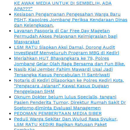
KE AWAK MEDIA UNTUK DI SEMBELIH, ADA
APA???”
Kesiapan Pengamanan Pengesahan Warga Baru
PSHT, Kapolres Jombang Periksa Kendaraan Dinas
dan Kelengkapan.
Layanan Pasporia di Car Free Day Magetan
Permudah Akses Pelayanan Keimigrasian bagi
Masyarakat
LSM RATU Siapkan Aksi Damai, Dorong Audit
Investigatif Menyeluruh Program MBG di Kediri
Meriahkan HUT Bhayangkara ke 79, Polres
Jombang Gelar Olah Raga Bersama dan Fun Bike.
Nasib Kiai Jember Fahim Mawardi Usai Jadi
Tersangka Kasus Pencabulan 11 Santriwati
Notaris di Kediri Dilaporkan ke Polres Kediri Kota,
“Pengacara Jalanan” Kawal Kasus Dugaan
Penggelapan SHM
Oknum Dokter belum lulus Specialis, tangani
Pasien Penderita Tumor, Direktur Rumah Sakit Dr
Soetomo,diminta Evaluasi Managemen
PEDOMAN PEMBERITAAN MEDIA SIBER
Peduli Warga Sekitar Dan Wujud Rasa Syukur,
LSM RATU KEDIRI Bagikan Ratusan Paket
Sembako