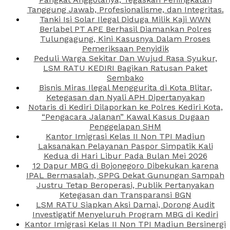
Tanggung Jawab, Profesionalisme, dan Integritas.
Tanki Isi Solar Ilegal Diduga Milik Kaji WWN
Berlabel PT APE Berhasil Diamankan Polres
Tulungagung, Kini Kasusnya Dalam Proses
Pemeriksaan Penyidik
Peduli Warga Sekitar Dan Wujud Rasa Syukur,
LSM RATU KEDIRI Bagikan Ratusan Paket
Sembako
Bisnis Miras Ilegal Menggurita di Kota Blitar,
Ketegasan dan Nyali APH Dipertanyakan
Notaris di Kediri Dilaporkan ke Polres Kediri Kota,
“Pengacara Jalanan” Kawal Kasus Dugaan
Penggelapan SHM
Kantor Imigrasi Kelas II Non TPI Madiun
Laksanakan Pelayanan Paspor Simpatik Kali
Kedua di Hari Libur Pada Bulan Mei 2026
12 Dapur MBG di Bojonegoro Dibekukan karena
IPAL Bermasalah, SPPG Dekat Gunungan Sampah
Justru Tetap Beroperasi, Publik Pertanyakan
Ketegasan dan Transparansi BGN
LSM RATU Siapkan Aksi Damai, Dorong Audit
Investigatif Menyeluruh Program MBG di Kediri
Kantor Imigrasi Kelas II Non TPI Madiun Bersinergi