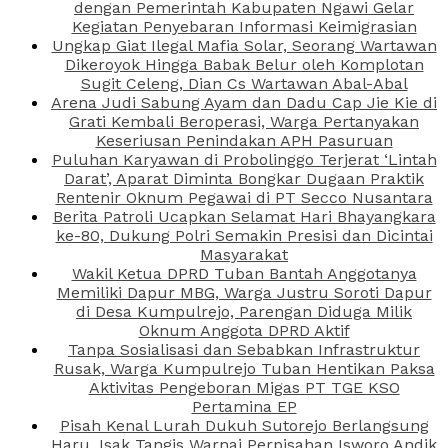
dengan Pemerintah Kabupaten Ngawi Gelar
Kegiatan Penyebaran Informasi Keimigrasian
Ungkap Giat Ilegal Mafia Solar, Seorang Wartawan
Dikeroyok Hingga Babak Belur oleh Komplotan
Sugit Celeng, Dian Cs Wartawan Abal-Abal
Arena Judi Sabung Ayam dan Dadu Cap Jie Kie di
Grati Kembali Beroperasi, Warga Pertanyakan
Keseriusan Penindakan APH Pasuruan
Puluhan Karyawan di Probolinggo Terjerat ‘Lintah
Darat’, Aparat Diminta Bongkar Dugaan Praktik
Rentenir Oknum Pegawai di PT Secco Nusantara
Berita Patroli Ucapkan Selamat Hari Bhayangkara
ke-80, Dukung Polri Semakin Presisi dan Dicintai
Masyarakat
Wakil Ketua DPRD Tuban Bantah Anggotanya
Memiliki Dapur MBG, Warga Justru Soroti Dapur
di Desa Kumpulrejo, Parengan Diduga Milik
Oknum Anggota DPRD Aktif
Tanpa Sosialisasi dan Sebabkan Infrastruktur
Rusak, Warga Kumpulrejo Tuban Hentikan Paksa
Aktivitas Pengeboran Migas PT TGE KSO
Pertamina EP
Pisah Kenal Lurah Dukuh Sutorejo Berlangsung
Haru, Isak Tangis Warnai Perpisahan Isworo Andik