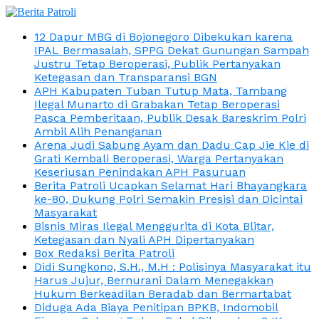
12 Dapur MBG di Bojonegoro Dibekukan karena
IPAL Bermasalah, SPPG Dekat Gunungan Sampah
Justru Tetap Beroperasi, Publik Pertanyakan
Ketegasan dan Transparansi BGN
APH Kabupaten Tuban Tutup Mata, Tambang
Ilegal Munarto di Grabakan Tetap Beroperasi
Pasca Pemberitaan, Publik Desak Bareskrim Polri
Ambil Alih Penanganan
Arena Judi Sabung Ayam dan Dadu Cap Jie Kie di
Grati Kembali Beroperasi, Warga Pertanyakan
Keseriusan Penindakan APH Pasuruan
Berita Patroli Ucapkan Selamat Hari Bhayangkara
ke-80, Dukung Polri Semakin Presisi dan Dicintai
Masyarakat
Bisnis Miras Ilegal Menggurita di Kota Blitar,
Ketegasan dan Nyali APH Dipertanyakan
Box Redaksi Berita Patroli
Didi Sungkono, S.H., M.H : Polisinya Masyarakat itu
Harus Jujur, Bernurani Dalam Menegakkan
Hukum Berkeadilan Beradab dan Bermartabat
Diduga Ada Biaya Penitipan BPKB, Indomobil