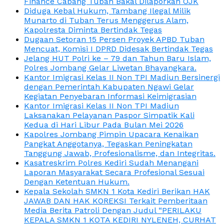
Finance Cabang Tuban Bakal Dilaporkan OJK
Diduga Kebal Hukum, Tambang Ilegal Milik
Munarto di Tuban Terus Menggerus Alam,
Kapolresta Diminta Bertindak Tegas
Dugaan Setoran 15 Persen Proyek APBD Tuban
Mencuat, Komisi I DPRD Didesak Bertindak Tegas
Jelang HUT Polri ke – 79 dan Tahun Baru Islam,
Polres Jombang Gelar Liwetan Bhayangkara.
Kantor Imigrasi Kelas II Non TPI Madiun Bersinergi
dengan Pemerintah Kabupaten Ngawi Gelar
Kegiatan Penyebaran Informasi Keimigrasian
Kantor Imigrasi Kelas II Non TPI Madiun
Laksanakan Pelayanan Paspor Simpatik Kali
Kedua di Hari Libur Pada Bulan Mei 2026
Kapolres Jombang Pimpin Upacara Kenaikan
Pangkat Anggotanya, Tegaskan Peningkatan
Tanggung Jawab, Profesionalisme, dan Integritas.
Kasatreskrim Polres Kediri Sudah Menangani
Laporan Masyarakat Secara Profesional Sesuai
Dengan Ketentuan Hukum.
Kepala Sekolah SMKN 1 Kota Kediri Berikan HAK
JAWAB DAN HAK KOREKSI Terkait Pemberitaan
Media Berita Patroli Dengan Judul “PERILAKU
KEPALA SMKN 1 KOTA KEDIRI NYLENEH, CURHAT