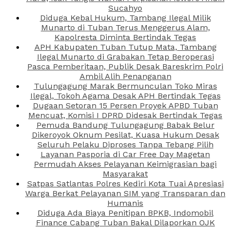
Sucahyo
Diduga Kebal Hukum, Tambang Ilegal Milik
Munarto di Tuban Terus Menggerus Alam,
Kapolresta Diminta Bertindak Tegas
APH Kabupaten Tuban Tutup Mata, Tambang
Ilegal Munarto di Grabakan Tetap Beroperasi
Pasca Pemberitaan, Publik Desak Bareskrim Polri
Ambil Alih Penanganan
Tulungagung Marak Bermunculan Toko Miras
Ilegal, Tokoh Agama Desak APH Bertindak Tegas
Dugaan Setoran 15 Persen Proyek APBD Tuban
Mencuat, Komisi I DPRD Didesak Bertindak Tegas
Pemuda Bandung Tulungagung Babak Belur
Dikeroyok Oknum Pesilat, Kuasa Hukum Desak
Seluruh Pelaku Diproses Tanpa Tebang Pilih
Layanan Pasporia di Car Free Day Magetan
Permudah Akses Pelayanan Keimigrasian bagi
Masyarakat
Satpas Satlantas Polres Kediri Kota Tuai Apresiasi
Warga Berkat Pelayanan SIM yang Transparan dan
Humanis
Diduga Ada Biaya Penitipan BPKB, Indomobil
Finance Cabang Tuban Bakal Dilaporkan OJK