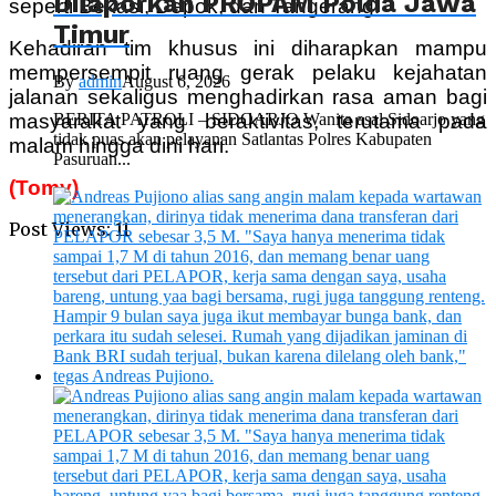
Dilaporkan PROPAM Polda Jawa
seperti Bekasi, Depok, dan Tangerang.
Timur
Kehadiran tim khusus ini diharapkan mampu
mempersempit ruang gerak pelaku kejahatan
By
admin
August 6, 2026
jalanan sekaligus menghadirkan rasa aman bagi
BERITA PATROLI – SIDOARJO Wanita asal Sidoarjo yang
masyarakat yang beraktivitas, terutama pada
tidak puas akan pelayanan Satlantas Polres Kabupaten
malam hingga dini hari.
Pasuruan...
(Tomy)
Post Views:
11