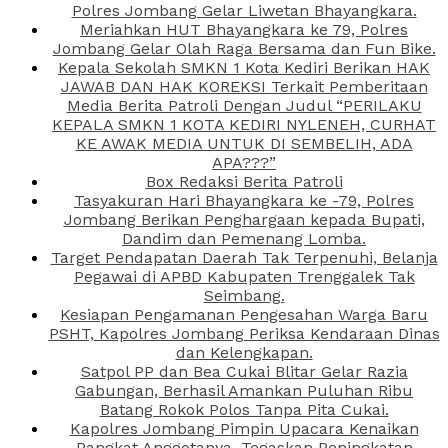
Polres Jombang Gelar Liwetan Bhayangkara.
Meriahkan HUT Bhayangkara ke 79, Polres
Jombang Gelar Olah Raga Bersama dan Fun Bike.
Kepala Sekolah SMKN 1 Kota Kediri Berikan HAK
JAWAB DAN HAK KOREKSI Terkait Pemberitaan
Media Berita Patroli Dengan Judul “PERILAKU
KEPALA SMKN 1 KOTA KEDIRI NYLENEH, CURHAT
KE AWAK MEDIA UNTUK DI SEMBELIH, ADA
APA???”
Box Redaksi Berita Patroli
Tasyakuran Hari Bhayangkara ke -79, Polres
Jombang Berikan Penghargaan kepada Bupati,
Dandim dan Pemenang Lomba.
Target Pendapatan Daerah Tak Terpenuhi, Belanja
Pegawai di APBD Kabupaten Trenggalek Tak
Seimbang.
Kesiapan Pengamanan Pengesahan Warga Baru
PSHT, Kapolres Jombang Periksa Kendaraan Dinas
dan Kelengkapan.
Satpol PP dan Bea Cukai Blitar Gelar Razia
Gabungan, Berhasil Amankan Puluhan Ribu
Batang Rokok Polos Tanpa Pita Cukai.
Kapolres Jombang Pimpin Upacara Kenaikan
Pangkat Anggotanya, Tegaskan Peningkatan