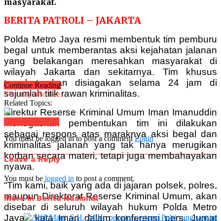
masyarakat.
BERITA PATROLI – JAKARTA
Polda Metro Jaya resmi membentuk tim pemburu
begal untuk memberantas aksi kejahatan jalanan
yang belakangan meresahkan masyarakat di
wilayah Jakarta dan sekitarnya. Tim khusus
tersebut akan disiagakan selama 24 jam di
Continue Reading
sejumlah titik rawan kriminalitas.
You may also like...
Related Topics:
Direktur Reserse Kriminal Umum Iman Imanuddin
Click to comment
menegaskan pembentukan tim ini dilakukan
sebagai respons atas maraknya aksi begal dan
You must be logged in to post a comment
Login
kriminalitas jalanan yang tak hanya merugikan
korban secara materi, tetapi juga membahayakan
Leave a Reply
nyawa.
You must be
logged in
to post a comment.
“Tim kami, baik yang ada di jajaran polsek, polres,
maupun Direktorat Reserse Kriminal Umum, akan
More in Berita Nasional
disebar di seluruh wilayah hukum Polda Metro
Jaya,” kata Iman dalam konferensi pers, Jumat