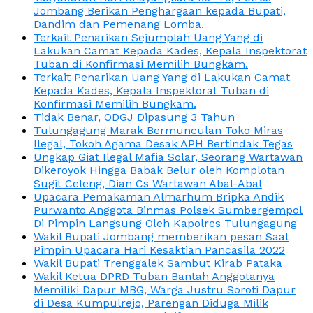
Jombang Berikan Penghargaan kepada Bupati,
Dandim dan Pemenang Lomba.
Terkait Penarikan Sejumplah Uang Yang di
Lakukan Camat Kepada Kades, Kepala Inspektorat
Tuban di Konfirmasi Memilih Bungkam.
Terkait Penarikan Uang Yang di Lakukan Camat
Kepada Kades, Kepala Inspektorat Tuban di
Konfirmasi Memilih Bungkam.
Tidak Benar, ODGJ Dipasung 3 Tahun
Tulungagung Marak Bermunculan Toko Miras
Ilegal, Tokoh Agama Desak APH Bertindak Tegas
Ungkap Giat Ilegal Mafia Solar, Seorang Wartawan
Dikeroyok Hingga Babak Belur oleh Komplotan
Sugit Celeng, Dian Cs Wartawan Abal-Abal
Upacara Pemakaman Almarhum Bripka Andik
Purwanto Anggota Binmas Polsek Sumbergempol
Di Pimpin Langsung Oleh Kapolres Tulungagung
Wakil Bupati Jombang memberikan pesan Saat
Pimpin Upacara Hari Kesaktian Pancasila 2022
Wakil Bupati Trenggalek Sambut Kirab Pataka
Wakil Ketua DPRD Tuban Bantah Anggotanya
Memiliki Dapur MBG, Warga Justru Soroti Dapur
di Desa Kumpulrejo, Parengan Diduga Milik