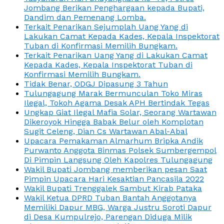
Jombang Berikan Penghargaan kepada Bupati,
Dandim dan Pemenang Lomba.
Terkait Penarikan Sejumplah Uang Yang di
Lakukan Camat Kepada Kades, Kepala Inspektorat
Tuban di Konfirmasi Memilih Bungkam.
Terkait Penarikan Uang Yang di Lakukan Camat
Kepada Kades, Kepala Inspektorat Tuban di
Konfirmasi Memilih Bungkam.
Tidak Benar, ODGJ Dipasung 3 Tahun
Tulungagung Marak Bermunculan Toko Miras
Ilegal, Tokoh Agama Desak APH Bertindak Tegas
Ungkap Giat Ilegal Mafia Solar, Seorang Wartawan
Dikeroyok Hingga Babak Belur oleh Komplotan
Sugit Celeng, Dian Cs Wartawan Abal-Abal
Upacara Pemakaman Almarhum Bripka Andik
Purwanto Anggota Binmas Polsek Sumbergempol
Di Pimpin Langsung Oleh Kapolres Tulungagung
Wakil Bupati Jombang memberikan pesan Saat
Pimpin Upacara Hari Kesaktian Pancasila 2022
Wakil Bupati Trenggalek Sambut Kirab Pataka
Wakil Ketua DPRD Tuban Bantah Anggotanya
Memiliki Dapur MBG, Warga Justru Soroti Dapur
di Desa Kumpulrejo, Parengan Diduga Milik