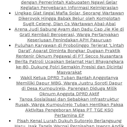
dengan Pemerintah Kabupaten Ngawi Gelar
Kegiatan Penyebaran Informasi Keimigrasian
Ungkap Giat Ilegal Mafia Solar, Seorang Wartawan
Dikeroyok Hingga Babak Belur oleh Komplotan
Sugit Celeng, Dian Cs Wartawan Abal-Abal
Arena Judi Sabung Ayam dan Dadu Cap Jie Kie di
Grati Kembali Beroperasi, Warga Pertanyakan
Keseriusan Penindakan APH Pasuruan
Puluhan Karyawan di Probolinggo Terjerat ‘Lintah
Darat’, Aparat Diminta Bongkar Dugaan Praktik
Rentenir Oknum Pegawai di PT Secco Nusantara
Berita Patroli Ucapkan Selamat Hari Bhayangkara
ke-80, Dukung Polri Semakin Presisi dan Dicintai
Masyarakat
Wakil Ketua DPRD Tuban Bantah Anggotanya
Memiliki Dapur MBG, Warga Justru Soroti Dapur
di Desa Kumpulrejo, Parengan Diduga Milik
Oknum Anggota DPRD Aktif
Tanpa Sosialisasi dan Sebabkan Infrastruktur
Rusak, Warga Kumpulrejo Tuban Hentikan Paksa
Aktivitas Pengeboran Migas PT TGE KSO
Pertamina EP
Pisah Kenal Lurah Dukuh Sutorejo Berlangsung
Haru, Isak Tangis Warnai Perpisahan Isworo Andik