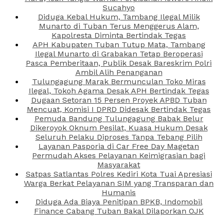
Sucahyo
Diduga Kebal Hukum, Tambang Ilegal Milik
Munarto di Tuban Terus Menggerus Alam,
Kapolresta Diminta Bertindak Tegas
APH Kabupaten Tuban Tutup Mata, Tambang
Ilegal Munarto di Grabakan Tetap Beroperasi
Pasca Pemberitaan, Publik Desak Bareskrim Polri
Ambil Alih Penanganan
Tulungagung Marak Bermunculan Toko Miras
Ilegal, Tokoh Agama Desak APH Bertindak Tegas
Dugaan Setoran 15 Persen Proyek APBD Tuban
Mencuat, Komisi I DPRD Didesak Bertindak Tegas
Pemuda Bandung Tulungagung Babak Belur
Dikeroyok Oknum Pesilat, Kuasa Hukum Desak
Seluruh Pelaku Diproses Tanpa Tebang Pilih
Layanan Pasporia di Car Free Day Magetan
Permudah Akses Pelayanan Keimigrasian bagi
Masyarakat
Satpas Satlantas Polres Kediri Kota Tuai Apresiasi
Warga Berkat Pelayanan SIM yang Transparan dan
Humanis
Diduga Ada Biaya Penitipan BPKB, Indomobil
Finance Cabang Tuban Bakal Dilaporkan OJK