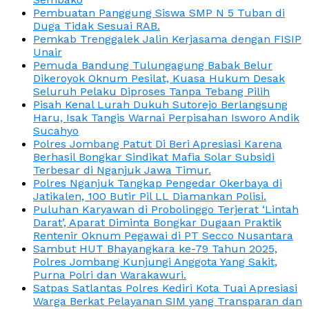
Pembuatan Panggung Siswa SMP N 5 Tuban di
Duga Tidak Sesuai RAB.
Pemkab Trenggalek Jalin Kerjasama dengan FISIP
Unair
Pemuda Bandung Tulungagung Babak Belur
Dikeroyok Oknum Pesilat, Kuasa Hukum Desak
Seluruh Pelaku Diproses Tanpa Tebang Pilih
Pisah Kenal Lurah Dukuh Sutorejo Berlangsung
Haru, Isak Tangis Warnai Perpisahan Isworo Andik
Sucahyo
Polres Jombang Patut Di Beri Apresiasi Karena
Berhasil Bongkar Sindikat Mafia Solar Subsidi
Terbesar di Nganjuk Jawa Timur.
Polres Nganjuk Tangkap Pengedar Okerbaya di
Jatikalen, 100 Butir Pil LL Diamankan Polisi.
Puluhan Karyawan di Probolinggo Terjerat ‘Lintah
Darat’, Aparat Diminta Bongkar Dugaan Praktik
Rentenir Oknum Pegawai di PT Secco Nusantara
Sambut HUT Bhayangkara ke-79 Tahun 2025,
Polres Jombang Kunjungi Anggota Yang Sakit,
Purna Polri dan Warakawuri.
Satpas Satlantas Polres Kediri Kota Tuai Apresiasi
Warga Berkat Pelayanan SIM yang Transparan dan