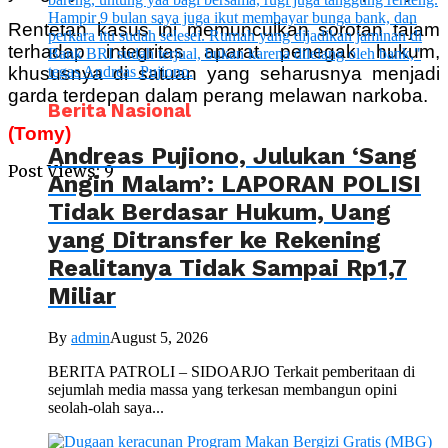
Rentetan kasus ini memunculkan sorotan tajam
terhadap integritas aparat penegak hukum,
khususnya di satuan yang seharusnya menjadi
garda terdepan dalam perang melawan narkoba.
Berita Nasional
(Tomy)
Andreas Pujiono, Julukan ‘Sang
Post Views:
9
Angin Malam’: LAPORAN POLISI
Tidak Berdasar Hukum, Uang
yang Ditransfer ke Rekening
Realitanya Tidak Sampai Rp1,7
Miliar
By
admin
August 5, 2026
BERITA PATROLI – SIDOARJO Terkait pemberitaan di
sejumlah media massa yang terkesan membangun opini
seolah-olah saya...