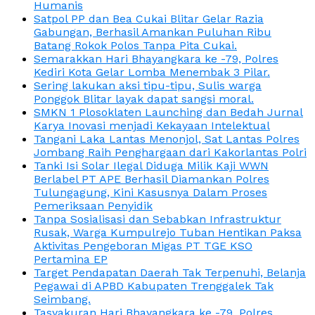
Humanis
Satpol PP dan Bea Cukai Blitar Gelar Razia
Gabungan, Berhasil Amankan Puluhan Ribu
Batang Rokok Polos Tanpa Pita Cukai.
Semarakkan Hari Bhayangkara ke -79, Polres
Kediri Kota Gelar Lomba Menembak 3 Pilar.
Sering lakukan aksi tipu-tipu, Sulis warga
Ponggok Blitar layak dapat sangsi moral.
SMKN 1 Plosoklaten Launching dan Bedah Jurnal
Karya Inovasi menjadi Kekayaan Intelektual
Tangani Laka Lantas Menonjol, Sat Lantas Polres
Jombang Raih Penghargaan dari Kakorlantas Polri
Tanki Isi Solar Ilegal Diduga Milik Kaji WWN
Berlabel PT APE Berhasil Diamankan Polres
Tulungagung, Kini Kasusnya Dalam Proses
Pemeriksaan Penyidik
Tanpa Sosialisasi dan Sebabkan Infrastruktur
Rusak, Warga Kumpulrejo Tuban Hentikan Paksa
Aktivitas Pengeboran Migas PT TGE KSO
Pertamina EP
Target Pendapatan Daerah Tak Terpenuhi, Belanja
Pegawai di APBD Kabupaten Trenggalek Tak
Seimbang.
Tasyakuran Hari Bhayangkara ke -79, Polres