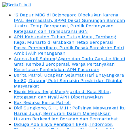
12 Dapur MBG di Bojonegoro Dibekukan karena
IPAL Bermasalah, SPPG Dekat Gunungan Sampah
Justru Tetap Beroperasi, Publik Pertanyakan
Ketegasan dan Transparansi BGN
APH Kabupaten Tuban Tutup Mata, Tambang
Ilegal Munarto di Grabakan Tetap Beroperasi
Pasca Pemberitaan, Publik Desak Bareskrim Polri
Ambil Alih Penanganan
Arena Judi Sabung Ayam dan Dadu Cap Jie Kie di
Grati Kembali Beroperasi, Warga Pertanyakan
Keseriusan Penindakan APH Pasuruan
Berita Patroli Ucapkan Selamat Hari Bhayangkara
ke-80, Dukung Polri Semakin Presisi dan Dicintai
Masyarakat
Bisnis Miras Ilegal Menggurita di Kota Blitar,
Ketegasan dan Nyali APH Dipertanyakan
Box Redaksi Berita Patroli
Didi Sungkono, S.H., M.H : Polisinya Masyarakat itu
Harus Jujur, Bernurani Dalam Menegakkan
Hukum Berkeadilan Beradab dan Bermartabat
Diduga Ada Biaya Penitipan BPKB, Indomobil