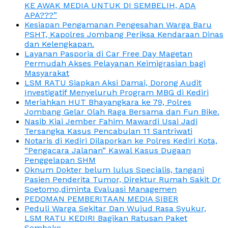
KE AWAK MEDIA UNTUK DI SEMBELIH, ADA
APA???”
Kesiapan Pengamanan Pengesahan Warga Baru
PSHT, Kapolres Jombang Periksa Kendaraan Dinas
dan Kelengkapan.
Layanan Pasporia di Car Free Day Magetan
Permudah Akses Pelayanan Keimigrasian bagi
Masyarakat
LSM RATU Siapkan Aksi Damai, Dorong Audit
Investigatif Menyeluruh Program MBG di Kediri
Meriahkan HUT Bhayangkara ke 79, Polres
Jombang Gelar Olah Raga Bersama dan Fun Bike.
Nasib Kiai Jember Fahim Mawardi Usai Jadi
Tersangka Kasus Pencabulan 11 Santriwati
Notaris di Kediri Dilaporkan ke Polres Kediri Kota,
“Pengacara Jalanan” Kawal Kasus Dugaan
Penggelapan SHM
Oknum Dokter belum lulus Specialis, tangani
Pasien Penderita Tumor, Direktur Rumah Sakit Dr
Soetomo,diminta Evaluasi Managemen
PEDOMAN PEMBERITAAN MEDIA SIBER
Peduli Warga Sekitar Dan Wujud Rasa Syukur,
LSM RATU KEDIRI Bagikan Ratusan Paket
Sembako