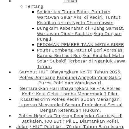
Travel
Tentang
Solidaritas Tanpa Batas, Puluhan
Wartawan Gelar Aksi di Kediri, Tuntut
Keadilan untuk Nyoto Dharmawan
Bungkam Kebenaran di Ruang Samsat,
Wartawan Diusir Saat Ungkap Dugaan
Pungli
PEDOMAN PEMBERITAAN MEDIA SIBER
Polres Jombang Patut Di Beri Apresiasi
Karena Berhasil Bongkar Sindikat Mafia
Solar Subsidi Terbesar di Nganjuk Jawa
Timur.
Sambut HUT Bhayangkara ke-79 Tahun 2025,
Polres Jombang Kunjungi Anggota Yang Sakit,
Purna Polri dan Warakawuri.
Semarakkan Hari Bhayangkara ke -79, Polres
Kediri Kota Gelar Lomba Menembak 3 Pilar.
Kasatreskrim Polres Kediri Sudah Menangani
Laporan Masyarakat Secara Profesional Sesuai
Dengan Ketentuan Hukum.
Polres Nganjuk Tangkap Pengedar Okerbaya di
Jatikalen, 100 Butir Pil LL Diamankan Polisi.
Jelang HUT Polri ke – 79 dan Tahun Baru Islam,