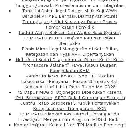
Tanggung Jawab, Profesionalisme, dan Integritas.
Tanki Isi Solar Ilegal Diduga Milik Kaji WWN
Berlabel PT APE Berhasil Diamankan Polres
Tulungagung, Kini Kasusnya Dalam Proses
Pemeriksaan Penyidik
Peduli Warga Sekitar Dan Wujud Rasa Syukur,
LSM RATU KEDIRI Bagikan Ratusan Paket
Sembako
Bisnis Miras Ilegal Menggurita di Kota Blitar,
Ketegasan dan Nyali APH Dipertanyakan
Notaris di Kediri Dilaporkan ke Polres Kediri Kota,
“Pengacara Jalanan” Kawal Kasus Dugaan
Penggelapan SHM
Kantor Imigrasi Kelas II Non TPI Madiun
Laksanakan Pelayanan Paspor Simpatik Kali
Kedua di Hari Libur Pada Bulan Mei 2026
12 Dapur MBG di Bojonegoro Dibekukan karena
IPAL Bermasalah, SPPG Dekat Gunungan Sampah
Justru Tetap Beroperasi, Publik Pertanyakan
Ketegasan dan Transparansi BGN
LSM RATU Siapkan Aksi Damai, Dorong Audit
Investigatif Menyeluruh Program MBG di Kediri
Kantor Imigrasi Kelas II Non TPI Madiun Bersinergi