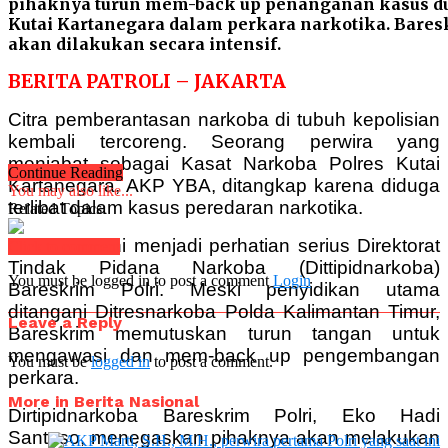
pihaknya turun mem-back up penanganan kasus du
Kutai Kartanegara dalam perkara narkotika. Bar
akan dilakukan secara intensif.
BERITA PATROLI – JAKARTA
Citra pemberantasan narkoba di tubuh kepolisian
kembali tercoreng. Seorang perwira yang
menjabat sebagai Kasat Narkoba Polres Kutai
Continue Reading
Kartanegara, AKP YBA, ditangkap karena diduga
You may also like...
terlibat dalam kasus peredaran narkotika.
Related Topics:
Kasus ini kini menjadi perhatian serius Direktorat
Click to comment
Tindak Pidana Narkoba (Dittipidnarkoba)
You must be logged in to post a comment
Login
Bareskrim Polri. Meski penyidikan utama
ditangani Ditresnarkoba Polda Kalimantan Timur,
Leave a Reply
Bareskrim memutuskan turun tangan untuk
mengawasi dan mem-back up pengembangan
You must be
logged in
to post a comment.
perkara.
More in Berita Nasional
Dirtipidnarkoba Bareskrim Polri, Eko Hadi
Santoso, menegaskan pihaknya akan melakukan