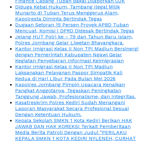
Finance Cabang Tuban Bakal Dilaporkan OJK
Diduga Kebal Hukum, Tambang Ilegal Milik
Munarto di Tuban Terus Menggerus Alam,
Kapolresta Diminta Bertindak Tegas
Dugaan Setoran 15 Persen Proyek APBD Tuban
Mencuat, Komisi I DPRD Didesak Bertindak Tegas
Jelang HUT Polri ke – 79 dan Tahun Baru Islam,
Polres Jombang Gelar Liwetan Bhayangkara.
Kantor Imigrasi Kelas II Non TPI Madiun Bersinergi
dengan Pemerintah Kabupaten Ngawi Gelar
Kegiatan Penyebaran Informasi Keimigrasian
Kantor Imigrasi Kelas II Non TPI Madiun
Laksanakan Pelayanan Paspor Simpatik Kali
Kedua di Hari Libur Pada Bulan Mei 2026
Kapolres Jombang Pimpin Upacara Kenaikan
Pangkat Anggotanya, Tegaskan Peningkatan
Tanggung Jawab, Profesionalisme, dan Integritas.
Kasatreskrim Polres Kediri Sudah Menangani
Laporan Masyarakat Secara Profesional Sesuai
Dengan Ketentuan Hukum.
Kepala Sekolah SMKN 1 Kota Kediri Berikan HAK
JAWAB DAN HAK KOREKSI Terkait Pemberitaan
Media Berita Patroli Dengan Judul “PERILAKU
KEPALA SMKN 1 KOTA KEDIRI NYLENEH, CURHAT