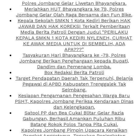
Polres Jombang Gelar Liwetan Bhayangkara.
Meriahkan HUT Bhayangkara ke 79, Polres
Jombang Gelar Olah Raga Bersama dan Fun Bike.
Kepala Sekolah SMKN 1 Kota Kediri Berikan HAK
JAWAB DAN HAK KOREKSI Terkait Pemberitaan
Media Berita Patroli Dengan Judul “PERILAKU
KEPALA SMKN 1 KOTA KEDIRI NYLENEH, CURHAT
KE AWAK MEDIA UNTUK DI SEMBELIH, ADA
APA???”
Tasyakuran Hari Bhayangkara ke -79, Polres
Jombang Berikan Penghargaan kepada Bupati,
Dandim dan Pemenang Lomba.
Box Redaksi Berita Patroli
Target Pendapatan Daerah Tak Terpenuhi, Belanja
Pegawai di APBD Kabupaten Trenggalek Tak
Seimbang.
Kesiapan Pengamanan Pengesahan Warga Baru
PSHT, Kapolres Jombang Periksa Kendaraan Dinas
dan Kelengkapan.
Satpol PP dan Bea Cukai Blitar Gelar Razia
Gabungan, Berhasil Amankan Puluhan Ribu
Batang Rokok Polos Tanpa Pita Cukai.
Kapolres Jombang Pimpin Upacara Kenaikan
Pangkat Anggotanya, Tegaskan Peningkatan