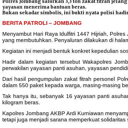
Polres Jombang salurkan 3,3 ton zakat fitrah jelang
yayasan menerima bantuan beras.
Bukan sekadar simbolis, ini bukti nyata polisi hadi
BERITA PATROLI – JOMBANG
Menyambut Hari Raya Idulfitri 1447 Hijriah, Polr
yang membutuhkan. Penyaluran dilakukan di halam
Kegiatan ini menjadi bentuk konkret kepedulian so
Hadir dalam kegiatan tersebut Wakapolres Jomb
perwakilan yayasan panti asuhan, yayasan pendidi
Dari hasil pengumpulan zakat fitrah personel Pol
dalam 550 paket kepada warga, masing-masing beri
Tak hanya itu, sebanyak 16 yayasan panti asuh
kilogram beras.
Kapolres Jombang AKBP Ardi Kurniawan menyampai
tetapi juga menjadi sarana memperkuat solidaritas 