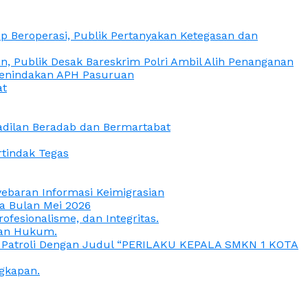
 Beroperasi, Publik Pertanyakan Ketegasan dan
, Publik Desak Bareskrim Polri Ambil Alih Penanganan
 Penindakan APH Pasuruan
at
eadilan Beradab dan Bermartabat
rtindak Tegas
yebaran Informasi Keimigrasian
da Bulan Mei 2026
esionalisme, dan Integritas.
uan Hukum.
a Patroli Dengan Judul “PERILAKU KEPALA SMKN 1 KOTA
gkapan.