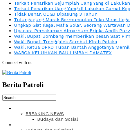
Terkait Penarikan Sejumplah Uang Yang di Lakuka
Terkait Penarikan Uang Yang di Lakukan Camat Kep
Tidak Benar, ODGJ Dipasung 3 Tahun
Tulungagung Marak Bermunculan Toko Miras Ilega
Ungkap Giat Ilegal Mafia Solar, Seorang Wartawan 
Upacara Pemakaman Almarhum Bripka Andik Purwa
Wakil Bupati Jombang memberikan pesan Saat Pimp
Wakil Bupati Trenggalek Sambut Kirab Pataka
Wakil Ketua DPRD Tuban Bantah Anggotanya Memili
WARGA KELUHKAN BAU LIMBAH DAMATEX
Connect with us
Berita Patroli
BREAKING NEWS
Budaya dan Sosial