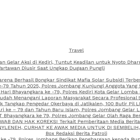
Travel
an Gelar Aksi di Kediri, Tuntut Keadilan untuk Nyoto Dh
rtawan Diusir Saat Ungkap Dugaan Pungli
arena Berhasil Bongkar Sindikat Mafia Solar Subsidi Terb
79 Tahun 2025, Polres Jombang Kunjungi Anggota Yang Sa
ari Bhayangkara ke -79, Polres Kediri Kota Gelar Lomba
 Sudah Menangani Laporan Masyarakat Secara Profesiona
k Tangkap Pengedar Okerbaya di Jatikalen, 100 Butir Pil L
ri ke – 79 dan Tahun Baru Islam, Polres Jombang Gelar 
 Bhayangkara ke 79, Polres Jombang Gelar Olah Raga Be
JAWAB DAN HAK KOREKSI Terkait Pemberitaan Media Beri
 NYLENEH, CURHAT KE AWAK MEDIA UNTUK DI SEMBELIH,
Box Redaksi Berita Patroli
 ke -79, Polres Jombang Berikan Penghargaan kepada B