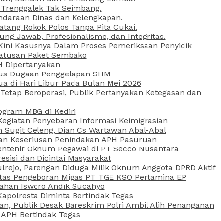
 Trenggalek Tak Seimbang.
daraan Dinas dan Kelengkapan.
atang Rokok Polos Tanpa Pita Cukai.
g Jawab, Profesionalisme, dan Integritas.
, Kini Kasusnya Dalam Proses Pemeriksaan Penyidik
Ratusan Paket Sembako
PH Dipertanyakan
Kasus Dugaan Penggelapan SHM
ua di Hari Libur Pada Bulan Mei 2026
etap Beroperasi, Publik Pertanyakan Ketegasan dan
ogram MBG di Kediri
Kegiatan Penyebaran Informasi Keimigrasian
n Sugit Celeng, Dian Cs Wartawan Abal-Abal
akan Keseriusan Penindakan APH Pasuruan
 Rentenir Oknum Pegawai di PT Secco Nusantara
esisi dan Dicintai Masyarakat
lrejo, Parengan Diduga Milik Oknum Anggota DPRD Aktif
vitas Pengeboran Migas PT TGE KSO Pertamina EP
sahan Isworo Andik Sucahyo
apolresta Diminta Bertindak Tegas
n, Publik Desak Bareskrim Polri Ambil Alih Penanganan
 APH Bertindak Tegas