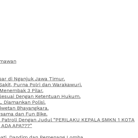
armawan
esar di Nganjuk Jawa Timur.
kit, Purna Polri dan Warakawuri.
 Menembak 3 Pilar.
l Sesuai Dengan Ketentuan Hukum.
L Diamankan Polisi.
Liwetan Bhayangkara.
rsama dan Fun Bike.
ta Patroli Dengan Judul “PERILAKU KEPALA SMKN 1 KOTA
 ADA APA???”
upati, Dandim dan Pemenang Lomba.