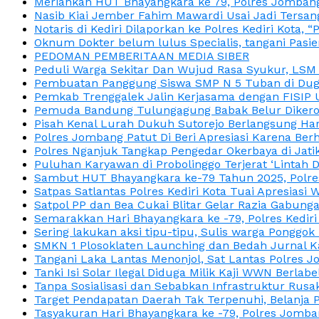
Meriahkan HUT Bhayangkara ke 79, Polres Jombang
Nasib Kiai Jember Fahim Mawardi Usai Jadi Tersan
Notaris di Kediri Dilaporkan ke Polres Kediri Kot
Oknum Dokter belum lulus Specialis, tangani Pasi
PEDOMAN PEMBERITAAN MEDIA SIBER
Peduli Warga Sekitar Dan Wujud Rasa Syukur, LS
Pembuatan Panggung Siswa SMP N 5 Tuban di Duga
Pemkab Trenggalek Jalin Kerjasama dengan FISIP 
Pemuda Bandung Tulungagung Babak Belur Dikeroy
Pisah Kenal Lurah Dukuh Sutorejo Berlangsung Har
Polres Jombang Patut Di Beri Apresiasi Karena Berh
Polres Nganjuk Tangkap Pengedar Okerbaya di Jatika
Puluhan Karyawan di Probolinggo Terjerat ‘Lintah 
Sambut HUT Bhayangkara ke-79 Tahun 2025, Polres
Satpas Satlantas Polres Kediri Kota Tuai Apresias
Satpol PP dan Bea Cukai Blitar Gelar Razia Gabung
Semarakkan Hari Bhayangkara ke -79, Polres Kedir
Sering lakukan aksi tipu-tipu, Sulis warga Ponggok 
SMKN 1 Plosoklaten Launching dan Bedah Jurnal Ka
Tangani Laka Lantas Menonjol, Sat Lantas Polres J
Tanki Isi Solar Ilegal Diduga Milik Kaji WWN Berl
Tanpa Sosialisasi dan Sebabkan Infrastruktur Rus
Target Pendapatan Daerah Tak Terpenuhi, Belanja
Tasyakuran Hari Bhayangkara ke -79, Polres Jom