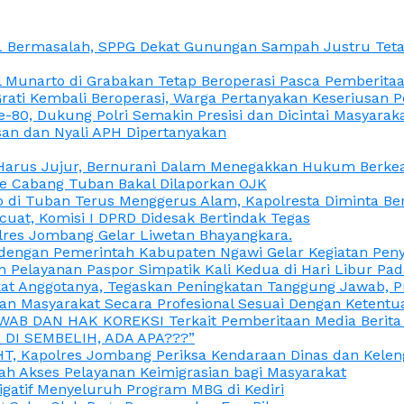
L Bermasalah, SPPG Dekat Gunungan Sampah Justru Tetap
unarto di Grabakan Tetap Beroperasi Pasca Pemberitaan
Grati Kembali Beroperasi, Warga Pertanyakan Keseriusan
e-80, Dukung Polri Semakin Presisi dan Dicintai Masyarak
gasan dan Nyali APH Dipertanyakan
itu Harus Jujur, Bernurani Dalam Menegakkan Hukum Berk
ce Cabang Tuban Bakal Dilaporkan OJK
 di Tuban Terus Menggerus Alam, Kapolresta Diminta Be
uat, Komisi I DPRD Didesak Bertindak Tegas
olres Jombang Gelar Liwetan Bhayangkara.
gi dengan Pemerintah Kabupaten Ngawi Gelar Kegiatan Pen
n Pelayanan Paspor Simpatik Kali Kedua di Hari Libur Pa
 Anggotanya, Tegaskan Peningkatan Tanggung Jawab, Prof
ran Masyarakat Secara Profesional Sesuai Dengan Ketent
JAWAB DAN HAK KOREKSI Terkait Pemberitaan Media Berit
DI SEMBELIH, ADA APA???”
, Kapolres Jombang Periksa Kendaraan Dinas dan Kelen
ah Akses Pelayanan Keimigrasian bagi Masyarakat
igatif Menyeluruh Program MBG di Kediri