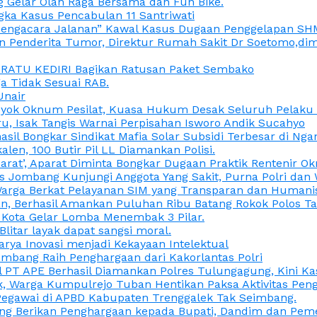
 Gelar Olah Raga Bersama dan Fun Bike.
gka Kasus Pencabulan 11 Santriwati
a, “Pengacara Jalanan” Kawal Kasus Dugaan Penggelapan SH
en Penderita Tumor, Direktur Rumah Sakit Dr Soetomo,d
M RATU KEDIRI Bagikan Ratusan Paket Sembako
 Tidak Sesuai RAB.
Unair
ok Oknum Pesilat, Kuasa Hukum Desak Seluruh Pelaku D
u, Isak Tangis Warnai Perpisahan Isworo Andik Sucahyo
asil Bongkar Sindikat Mafia Solar Subsidi Terbesar di Ng
len, 100 Butir Pil LL Diamankan Polisi.
Darat’, Aparat Diminta Bongkar Dugaan Praktik Rentenir 
 Jombang Kunjungi Anggota Yang Sakit, Purna Polri dan 
i Warga Berkat Pelayanan SIM yang Transparan dan Humani
an, Berhasil Amankan Puluhan Ribu Batang Rokok Polos Ta
i Kota Gelar Lomba Menembak 3 Pilar.
Blitar layak dapat sangsi moral.
rya Inovasi menjadi Kekayaan Intelektual
ombang Raih Penghargaan dari Kakorlantas Polri
abel PT APE Berhasil Diamankan Polres Tulungagung, Kini 
ak, Warga Kumpulrejo Tuban Hentikan Paksa Aktivitas Pe
 Pegawai di APBD Kabupaten Trenggalek Tak Seimbang.
bang Berikan Penghargaan kepada Bupati, Dandim dan Pe