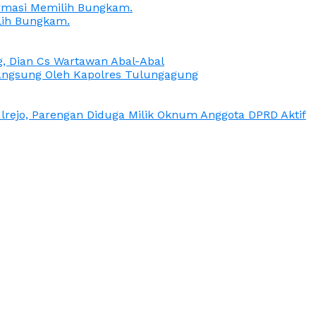
irmasi Memilih Bungkam.
lih Bungkam.
g, Dian Cs Wartawan Abal-Abal
ngsung Oleh Kapolres Tulungagung
rejo, Parengan Diduga Milik Oknum Anggota DPRD Aktif