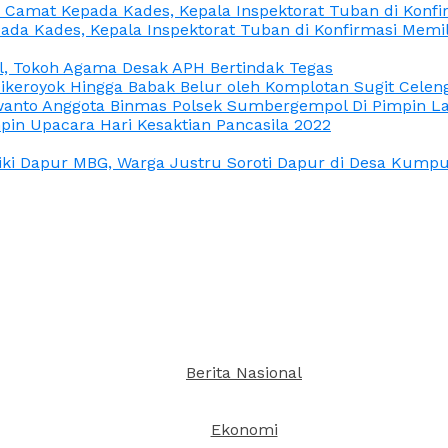
n Camat Kepada Kades, Kepala Inspektorat Tuban di Konf
ada Kades, Kepala Inspektorat Tuban di Konfirmasi Memi
l, Tokoh Agama Desak APH Bertindak Tegas
Dikeroyok Hingga Babak Belur oleh Komplotan Sugit Celen
nto Anggota Binmas Polsek Sumbergempol Di Pimpin La
in Upacara Hari Kesaktian Pancasila 2022
ki Dapur MBG, Warga Justru Soroti Dapur di Desa Kumpul
Berita Nasional
Ekonomi