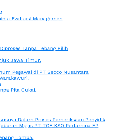
M
iminta Evaluasi Managemen
iproses Tanpa Tebang Pilih
anjuk Jawa Timur.
Oknum Pegawai di PT Secco Nusantara
Warakawuri.
s
npa Pita Cukai.
Kasusnya Dalam Proses Pemeriksaan Penyidik
ngeboran Migas PT TGE KSO Pertamina EP
menang Lomba.