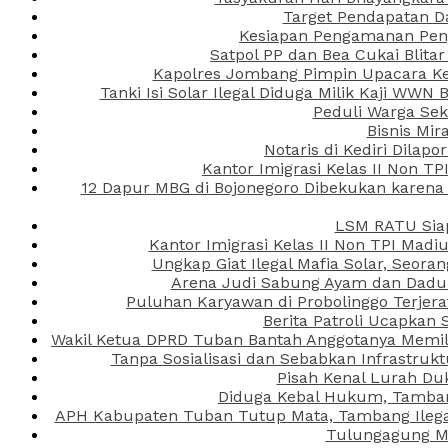
Target Pendapatan D
Kesiapan Pengamanan Peng
Satpol PP dan Bea Cukai Blita
Kapolres Jombang Pimpin Upacara Ken
Tanki Isi Solar Ilegal Diduga Milik Kaji WW
Peduli Warga Se
Bisnis Mir
Notaris di Kediri Dila
Kantor Imigrasi Kelas II Non T
12 Dapur MBG di Bojonegoro Dibekukan karena
LSM RATU Siap
Kantor Imigrasi Kelas II Non TPI Mad
Ungkap Giat Ilegal Mafia Solar, Seor
Arena Judi Sabung Ayam dan Dadu C
Puluhan Karyawan di Probolinggo Terjera
Berita Patroli Ucapkan 
Wakil Ketua DPRD Tuban Bantah Anggotanya Memili
Tanpa Sosialisasi dan Sebabkan Infrastru
Pisah Kenal Lurah Du
Diduga Kebal Hukum, Tambang
APH Kabupaten Tuban Tutup Mata, Tambang Ilegal 
Tulungagung Ma