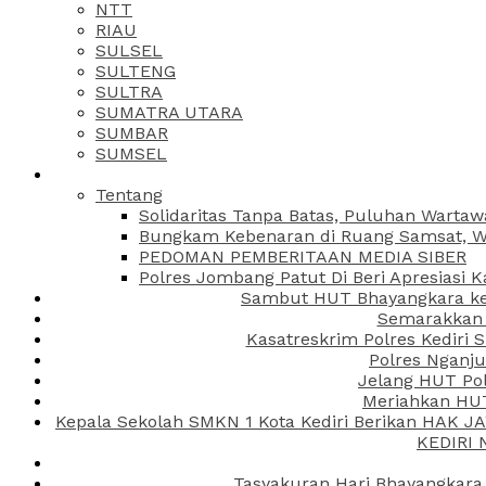
NTT
RIAU
SULSEL
SULTENG
SULTRA
SUMATRA UTARA
SUMBAR
SUMSEL
Tentang
Solidaritas Tanpa Batas, Puluhan Wartaw
Bungkam Kebenaran di Ruang Samsat, Wa
PEDOMAN PEMBERITAAN MEDIA SIBER
Polres Jombang Patut Di Beri Apresiasi K
Sambut HUT Bhayangkara ke-
Semarakkan H
Kasatreskrim Polres Kediri
Polres Nganju
Jelang HUT Pol
Meriahkan HUT
Kepala Sekolah SMKN 1 Kota Kediri Berikan HAK 
KEDIRI
Tasyakuran Hari Bhayangkara