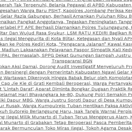
aerah Tak Terpenuhi, Belanja Pegawai di APBD Kabupaten
esahan Warga Baru PSHT, Kapolres Jombang Periksa Ken
r Gelar Razia Gabungan, Berhasil Amankan Puluhan Ribu B
aikan Pangkat Anggotanya, Tegaskan Peningkatan Tanggun
N Berlabel PT APE Berhasil Diamankan Polres Tulungagung
kitar Dan Wujud Rasa Syukur, LSM RATU KEDIRI Bagikan 
as Ilegal Menggurita di Kota Blitar, Ketegasan dan Nyali A
porkan ke Polres Kediri Kota, “Pengacara Jalanan” Kawal 
PI Madiun Laksanakan Pelayanan Paspor Simpatik Kali Ked
 IPAL Bermasalah, SPPG Dekat Gunungan Sampah Justru T
Transparansi BGN
kan Aksi Damai, Dorong Audit Investigatif Menyeluruh Pr
iun Bersinergi dengan Pemerintah Kabupaten Ngawi Gelar 
ang Wartawan Dikeroyok Hingga Babak Belur oleh Komplota
ap Jie Kie di Grati Kembali Beroperasi, Warga Pertany
t ‘Lintah Darat’, Aparat Diminta Bongkar Dugaan Praktik
Selamat Hari Bhayangkara ke-80, Dukung Polri Semakin Pr
ki Dapur MBG, Warga Justru Soroti Dapur di Desa Kumpu
ktur Rusak, Warga Kumpulrejo Tuban Hentikan Paksa Akti
kuh Sutorejo Berlangsung Haru, Isak Tangis Warnai Perpi
 Ilegal Milik Munarto di Tuban Terus Menggerus Alam, K
Munarto di Grabakan Tetap Beroperasi Pasca Pemberitaa
rak Bermunculan Toko Miras Ilegal, Tokoh Agama Desak