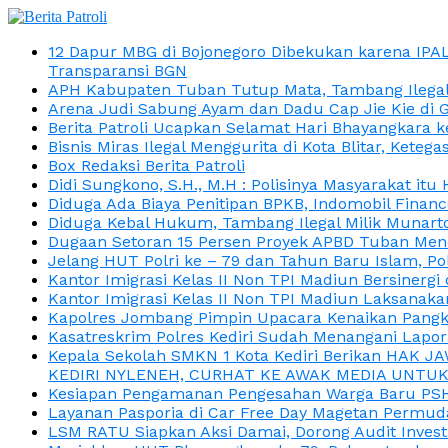
12 Dapur MBG di Bojonegoro Dibekukan karena IPA
Transparansi BGN
APH Kabupaten Tuban Tutup Mata, Tambang Ilegal M
Arena Judi Sabung Ayam dan Dadu Cap Jie Kie di 
Berita Patroli Ucapkan Selamat Hari Bhayangkara k
Bisnis Miras Ilegal Menggurita di Kota Blitar, Kete
Box Redaksi Berita Patroli
Didi Sungkono, S.H., M.H : Polisinya Masyarakat 
Diduga Ada Biaya Penitipan BPKB, Indomobil Finan
Diduga Kebal Hukum, Tambang Ilegal Milik Munarto
Dugaan Setoran 15 Persen Proyek APBD Tuban Menc
Jelang HUT Polri ke – 79 dan Tahun Baru Islam, P
Kantor Imigrasi Kelas II Non TPI Madiun Bersiner
Kantor Imigrasi Kelas II Non TPI Madiun Laksanaka
Kapolres Jombang Pimpin Upacara Kenaikan Pangkat
Kasatreskrim Polres Kediri Sudah Menangani Lapo
Kepala Sekolah SMKN 1 Kota Kediri Berikan HAK 
KEDIRI NYLENEH, CURHAT KE AWAK MEDIA UNTUK 
Kesiapan Pengamanan Pengesahan Warga Baru PSHT
Layanan Pasporia di Car Free Day Magetan Permud
LSM RATU Siapkan Aksi Damai, Dorong Audit Invest