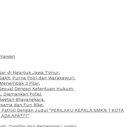
armawan
esar di Nganjuk Jawa Timur.
kit, Purna Polri dan Warakawuri.
 Menembak 3 Pilar.
l Sesuai Dengan Ketentuan Hukum.
L Diamankan Polisi.
Liwetan Bhayangkara.
rsama dan Fun Bike.
ta Patroli Dengan Judul “PERILAKU KEPALA SMKN 1 KOTA
 ADA APA???”
upati, Dandim dan Pemenang Lomba.