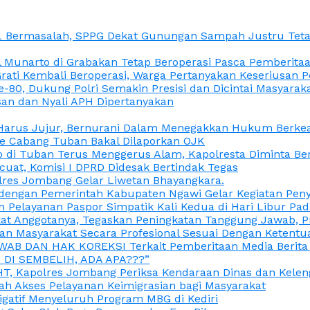
L Bermasalah, SPPG Dekat Gunungan Sampah Justru Tetap
unarto di Grabakan Tetap Beroperasi Pasca Pemberitaan
Grati Kembali Beroperasi, Warga Pertanyakan Keseriusan
e-80, Dukung Polri Semakin Presisi dan Dicintai Masyarak
gasan dan Nyali APH Dipertanyakan
itu Harus Jujur, Bernurani Dalam Menegakkan Hukum Berk
ce Cabang Tuban Bakal Dilaporkan OJK
 di Tuban Terus Menggerus Alam, Kapolresta Diminta Be
uat, Komisi I DPRD Didesak Bertindak Tegas
olres Jombang Gelar Liwetan Bhayangkara.
gi dengan Pemerintah Kabupaten Ngawi Gelar Kegiatan Pen
n Pelayanan Paspor Simpatik Kali Kedua di Hari Libur Pa
 Anggotanya, Tegaskan Peningkatan Tanggung Jawab, Prof
ran Masyarakat Secara Profesional Sesuai Dengan Ketent
JAWAB DAN HAK KOREKSI Terkait Pemberitaan Media Berit
DI SEMBELIH, ADA APA???”
, Kapolres Jombang Periksa Kendaraan Dinas dan Kelen
ah Akses Pelayanan Keimigrasian bagi Masyarakat
igatif Menyeluruh Program MBG di Kediri