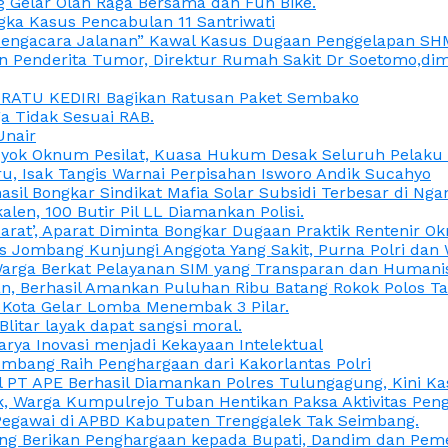
 Gelar Olah Raga Bersama dan Fun Bike.
gka Kasus Pencabulan 11 Santriwati
a, “Pengacara Jalanan” Kawal Kasus Dugaan Penggelapan SH
en Penderita Tumor, Direktur Rumah Sakit Dr Soetomo,d
M RATU KEDIRI Bagikan Ratusan Paket Sembako
 Tidak Sesuai RAB.
Unair
ok Oknum Pesilat, Kuasa Hukum Desak Seluruh Pelaku D
u, Isak Tangis Warnai Perpisahan Isworo Andik Sucahyo
asil Bongkar Sindikat Mafia Solar Subsidi Terbesar di Ng
len, 100 Butir Pil LL Diamankan Polisi.
Darat’, Aparat Diminta Bongkar Dugaan Praktik Rentenir 
 Jombang Kunjungi Anggota Yang Sakit, Purna Polri dan 
i Warga Berkat Pelayanan SIM yang Transparan dan Humani
an, Berhasil Amankan Puluhan Ribu Batang Rokok Polos Ta
i Kota Gelar Lomba Menembak 3 Pilar.
Blitar layak dapat sangsi moral.
rya Inovasi menjadi Kekayaan Intelektual
ombang Raih Penghargaan dari Kakorlantas Polri
abel PT APE Berhasil Diamankan Polres Tulungagung, Kini 
ak, Warga Kumpulrejo Tuban Hentikan Paksa Aktivitas Pe
 Pegawai di APBD Kabupaten Trenggalek Tak Seimbang.
bang Berikan Penghargaan kepada Bupati, Dandim dan Pe