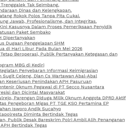
 Trenggalek Tak Seimbang.
daraan Dinas dan Kelengkapan.
atang Rokok Polos Tanpa Pita Cukai.
g Jawab, Profesionalisme, dan Integritas.
, Kini Kasusnya Dalam Proses Pemeriksaan Penyidik
Ratusan Paket Sembako
PH Dipertanyakan
Kasus Dugaan Penggelapan SHM
ua di Hari Libur Pada Bulan Mei 2026
etap Beroperasi, Publik Pertanyakan Ketegasan dan
ogram MBG di Kediri
Kegiatan Penyebaran Informasi Keimigrasian
n Sugit Celeng, Dian Cs Wartawan Abal-Abal
akan Keseriusan Penindakan APH Pasuruan
 Rentenir Oknum Pegawai di PT Secco Nusantara
esisi dan Dicintai Masyarakat
lrejo, Parengan Diduga Milik Oknum Anggota DPRD Aktif
vitas Pengeboran Migas PT TGE KSO Pertamina EP
sahan Isworo Andik Sucahyo
apolresta Diminta Bertindak Tegas
n, Publik Desak Bareskrim Polri Ambil Alih Penanganan
 APH Bertindak Tegas