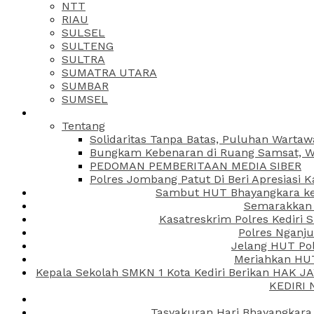
NTT
RIAU
SULSEL
SULTENG
SULTRA
SUMATRA UTARA
SUMBAR
SUMSEL
Tentang
Solidaritas Tanpa Batas, Puluhan Wartaw
Bungkam Kebenaran di Ruang Samsat, Wa
PEDOMAN PEMBERITAAN MEDIA SIBER
Polres Jombang Patut Di Beri Apresiasi K
Sambut HUT Bhayangkara ke-
Semarakkan H
Kasatreskrim Polres Kediri
Polres Nganju
Jelang HUT Pol
Meriahkan HUT
Kepala Sekolah SMKN 1 Kota Kediri Berikan HAK 
KEDIRI
Tasyakuran Hari Bhayangkara