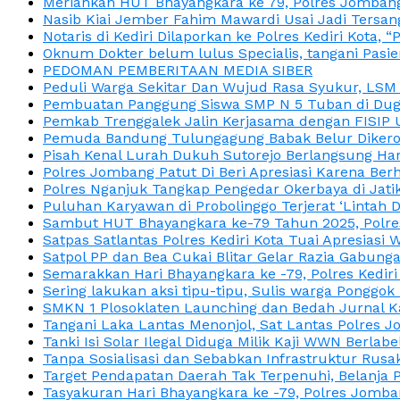
Meriahkan HUT Bhayangkara ke 79, Polres Jombang
Nasib Kiai Jember Fahim Mawardi Usai Jadi Tersan
Notaris di Kediri Dilaporkan ke Polres Kediri Kot
Oknum Dokter belum lulus Specialis, tangani Pasi
PEDOMAN PEMBERITAAN MEDIA SIBER
Peduli Warga Sekitar Dan Wujud Rasa Syukur, LS
Pembuatan Panggung Siswa SMP N 5 Tuban di Duga
Pemkab Trenggalek Jalin Kerjasama dengan FISIP 
Pemuda Bandung Tulungagung Babak Belur Dikeroy
Pisah Kenal Lurah Dukuh Sutorejo Berlangsung Har
Polres Jombang Patut Di Beri Apresiasi Karena Berh
Polres Nganjuk Tangkap Pengedar Okerbaya di Jatika
Puluhan Karyawan di Probolinggo Terjerat ‘Lintah 
Sambut HUT Bhayangkara ke-79 Tahun 2025, Polres
Satpas Satlantas Polres Kediri Kota Tuai Apresias
Satpol PP dan Bea Cukai Blitar Gelar Razia Gabung
Semarakkan Hari Bhayangkara ke -79, Polres Kedir
Sering lakukan aksi tipu-tipu, Sulis warga Ponggok 
SMKN 1 Plosoklaten Launching dan Bedah Jurnal Ka
Tangani Laka Lantas Menonjol, Sat Lantas Polres J
Tanki Isi Solar Ilegal Diduga Milik Kaji WWN Berl
Tanpa Sosialisasi dan Sebabkan Infrastruktur Rus
Target Pendapatan Daerah Tak Terpenuhi, Belanja
Tasyakuran Hari Bhayangkara ke -79, Polres Jom