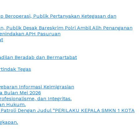
 Beroperasi, Publik Pertanyakan Ketegasan dan
, Publik Desak Bareskrim Polri Ambil Alih Penanganan
 Penindakan APH Pasuruan
at
eadilan Beradab dan Bermartabat
rtindak Tegas
yebaran Informasi Keimigrasian
da Bulan Mei 2026
esionalisme, dan Integritas.
uan Hukum.
a Patroli Dengan Judul “PERILAKU KEPALA SMKN 1 KOTA
gkapan.