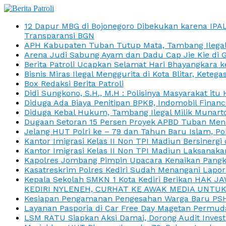
12 Dapur MBG di Bojonegoro Dibekukan karena IPA
Transparansi BGN
APH Kabupaten Tuban Tutup Mata, Tambang Ilegal M
Arena Judi Sabung Ayam dan Dadu Cap Jie Kie di 
Berita Patroli Ucapkan Selamat Hari Bhayangkara k
Bisnis Miras Ilegal Menggurita di Kota Blitar, Kete
Box Redaksi Berita Patroli
Didi Sungkono, S.H., M.H : Polisinya Masyarakat 
Diduga Ada Biaya Penitipan BPKB, Indomobil Finan
Diduga Kebal Hukum, Tambang Ilegal Milik Munarto
Dugaan Setoran 15 Persen Proyek APBD Tuban Menc
Jelang HUT Polri ke – 79 dan Tahun Baru Islam, P
Kantor Imigrasi Kelas II Non TPI Madiun Bersiner
Kantor Imigrasi Kelas II Non TPI Madiun Laksanaka
Kapolres Jombang Pimpin Upacara Kenaikan Pangkat
Kasatreskrim Polres Kediri Sudah Menangani Lapo
Kepala Sekolah SMKN 1 Kota Kediri Berikan HAK 
KEDIRI NYLENEH, CURHAT KE AWAK MEDIA UNTUK 
Kesiapan Pengamanan Pengesahan Warga Baru PSHT
Layanan Pasporia di Car Free Day Magetan Permud
LSM RATU Siapkan Aksi Damai, Dorong Audit Invest