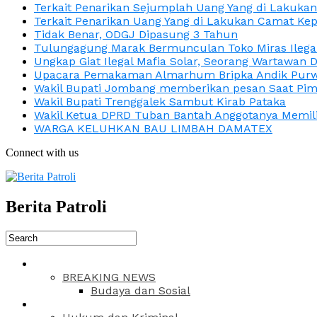
Terkait Penarikan Sejumplah Uang Yang di Lakuka
Terkait Penarikan Uang Yang di Lakukan Camat Kep
Tidak Benar, ODGJ Dipasung 3 Tahun
Tulungagung Marak Bermunculan Toko Miras Ilega
Ungkap Giat Ilegal Mafia Solar, Seorang Wartawan 
Upacara Pemakaman Almarhum Bripka Andik Purwa
Wakil Bupati Jombang memberikan pesan Saat Pimp
Wakil Bupati Trenggalek Sambut Kirab Pataka
Wakil Ketua DPRD Tuban Bantah Anggotanya Memili
WARGA KELUHKAN BAU LIMBAH DAMATEX
Connect with us
Berita Patroli
BREAKING NEWS
Budaya dan Sosial