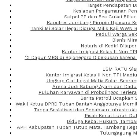
Target Pendapatan D
Kesiapan Pengamanan Peng
Satpol PP dan Bea Cukai Blita
Kapolres Jombang Pimpin Upacara Ken
Tanki Isi Solar Ilegal Diduga Milik Kaji WW
Peduli Warga Se
Bisnis Mir
Notaris di Kediri Dila
Kantor Imigrasi Kelas II Non T
12 Dapur MBG di Bojonegoro Dibekukan karena
LSM RATU Siap
Kantor Imigrasi Kelas II Non TPI Mad
Ungkap Giat Ilegal Mafia Solar, Seor
Arena Judi Sabung Ayam dan Dadu C
Puluhan Karyawan di Probolinggo Terjera
Berita Patroli Ucapkan 
Wakil Ketua DPRD Tuban Bantah Anggotanya Memili
Tanpa Sosialisasi dan Sebabkan Infrastru
Pisah Kenal Lurah Du
Diduga Kebal Hukum, Tambang
APH Kabupaten Tuban Tutup Mata, Tambang Ilegal 
Tulungagung Ma