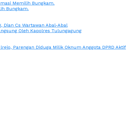
irmasi Memilih Bungkam.
lih Bungkam.
g, Dian Cs Wartawan Abal-Abal
ngsung Oleh Kapolres Tulungagung
rejo, Parengan Diduga Milik Oknum Anggota DPRD Aktif