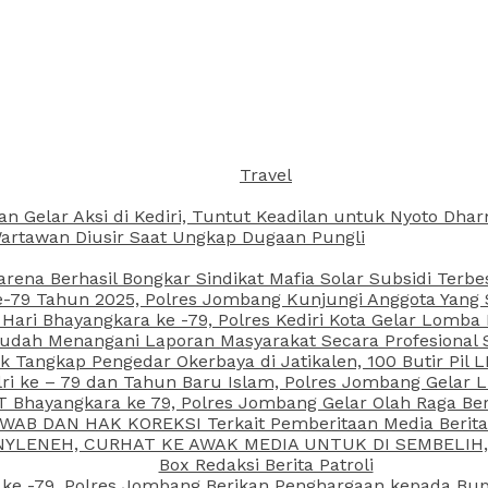
Travel
an Gelar Aksi di Kediri, Tuntut Keadilan untuk Nyoto Dh
rtawan Diusir Saat Ungkap Dugaan Pungli
arena Berhasil Bongkar Sindikat Mafia Solar Subsidi Terb
79 Tahun 2025, Polres Jombang Kunjungi Anggota Yang Sa
ari Bhayangkara ke -79, Polres Kediri Kota Gelar Lomba
 Sudah Menangani Laporan Masyarakat Secara Profesiona
k Tangkap Pengedar Okerbaya di Jatikalen, 100 Butir Pil L
ri ke – 79 dan Tahun Baru Islam, Polres Jombang Gelar 
 Bhayangkara ke 79, Polres Jombang Gelar Olah Raga Be
JAWAB DAN HAK KOREKSI Terkait Pemberitaan Media Beri
 NYLENEH, CURHAT KE AWAK MEDIA UNTUK DI SEMBELIH,
Box Redaksi Berita Patroli
 ke -79, Polres Jombang Berikan Penghargaan kepada B