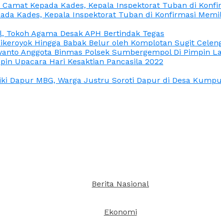
n Camat Kepada Kades, Kepala Inspektorat Tuban di Konf
ada Kades, Kepala Inspektorat Tuban di Konfirmasi Memi
l, Tokoh Agama Desak APH Bertindak Tegas
Dikeroyok Hingga Babak Belur oleh Komplotan Sugit Celen
nto Anggota Binmas Polsek Sumbergempol Di Pimpin La
in Upacara Hari Kesaktian Pancasila 2022
ki Dapur MBG, Warga Justru Soroti Dapur di Desa Kumpul
Berita Nasional
Ekonomi