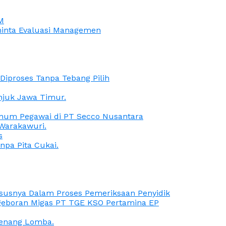
M
iminta Evaluasi Managemen
iproses Tanpa Tebang Pilih
anjuk Jawa Timur.
Oknum Pegawai di PT Secco Nusantara
Warakawuri.
s
npa Pita Cukai.
Kasusnya Dalam Proses Pemeriksaan Penyidik
ngeboran Migas PT TGE KSO Pertamina EP
menang Lomba.