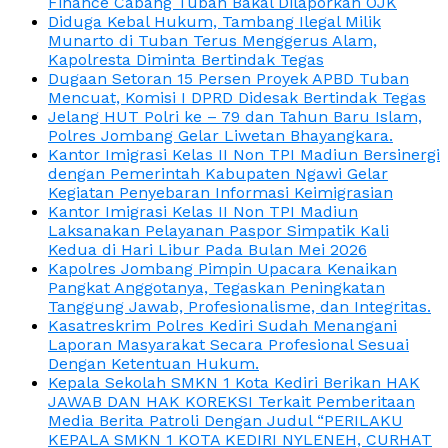
Finance Cabang Tuban Bakal Dilaporkan OJK
Diduga Kebal Hukum, Tambang Ilegal Milik
Munarto di Tuban Terus Menggerus Alam,
Kapolresta Diminta Bertindak Tegas
Dugaan Setoran 15 Persen Proyek APBD Tuban
Mencuat, Komisi I DPRD Didesak Bertindak Tegas
Jelang HUT Polri ke – 79 dan Tahun Baru Islam,
Polres Jombang Gelar Liwetan Bhayangkara.
Kantor Imigrasi Kelas II Non TPI Madiun Bersinergi
dengan Pemerintah Kabupaten Ngawi Gelar
Kegiatan Penyebaran Informasi Keimigrasian
Kantor Imigrasi Kelas II Non TPI Madiun
Laksanakan Pelayanan Paspor Simpatik Kali
Kedua di Hari Libur Pada Bulan Mei 2026
Kapolres Jombang Pimpin Upacara Kenaikan
Pangkat Anggotanya, Tegaskan Peningkatan
Tanggung Jawab, Profesionalisme, dan Integritas.
Kasatreskrim Polres Kediri Sudah Menangani
Laporan Masyarakat Secara Profesional Sesuai
Dengan Ketentuan Hukum.
Kepala Sekolah SMKN 1 Kota Kediri Berikan HAK
JAWAB DAN HAK KOREKSI Terkait Pemberitaan
Media Berita Patroli Dengan Judul “PERILAKU
KEPALA SMKN 1 KOTA KEDIRI NYLENEH, CURHAT