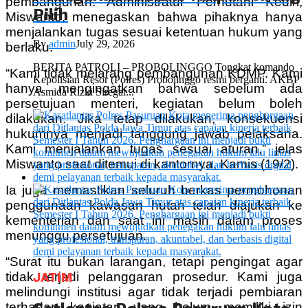
pembangunan. Administratur Perhutani Kediri,
Pilih
Miswanto, menegaskan bahwa pihaknya hanya
menjalankan tugas sesuai ketentuan hukum yang
By
admin
July 29, 2026
berlaku.
BERITA PATROLI – PROBOLINGGO Tongkat komando
“Kami tidak melarang pembangunan KDMP. Kami
Kepolisian Resor (Polres) Probolinggo resmi berganti. AKBP
hanya mengingatkan bahwa sebelum ada
Asmida Rizki Siregar...
persetujuan menteri, kegiatan belum boleh
dilakukan. Jika tetap dilakukan, konsekuensi
hukumnya menjadi tanggung jawab pelaksana.
Kami menjalankan tugas sesuai aturan,” jelas
Miswanto saat ditemui di kantornya, Kamis (19/2).
Ia juga memastikan seluruh berkas permohonan
penggunaan kawasan hutan telah diajukan ke
kementerian dan saat ini masih dalam proses
menunggu persetujuan.
“Surat itu bukan larangan, tetapi pengingat agar
tidak terjadi pelanggaran prosedur. Kami juga
JATIM
melindungi institusi agar tidak terjadi pembiaran
terhadap kegiatan yang belum memiliki izin