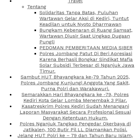
Travel
Tentang
Solidaritas Tanpa Batas, Puluhan
Wartawan Gelar Aksi di Kediri, Tuntut
Keadilan untuk Nyoto Dharmawan
Bungkam Kebenaran di Ruang Samsat,
Wartawan Diusir Saat Ungkap Dugaan
Pungli
PEDOMAN PEMBERITAAN MEDIA SIBER
Polres Jombang Patut Di Beri Apresiasi
Karena Berhasil Bongkar Sindikat Mafia
Solar Subsidi Terbesar di Nganjuk Jawa
Timur.
Sambut HUT Bhayangkara ke-79 Tahun 2025,
Polres Jombang Kunjungi Anggota Yang Sakit,
Purna Polri dan Warakawuri.
Semarakkan Hari Bhayangkara ke -79, Polres
Kediri Kota Gelar Lomba Menembak 3 Pilar.
Kasatreskrim Polres Kediri Sudah Menangani
Laporan Masyarakat Secara Profesional Sesuai
Dengan Ketentuan Hukum.
Polres Nganjuk Tangkap Pengedar Okerbaya di
Jatikalen, 100 Butir Pil LL Diamankan Polisi.
Jelang HUT Polri ke – 79 dan Tahun Baru Islam,