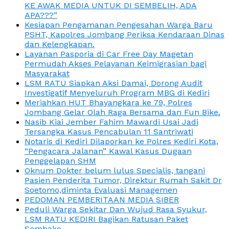
KE AWAK MEDIA UNTUK DI SEMBELIH, ADA
APA???”
Kesiapan Pengamanan Pengesahan Warga Baru
PSHT, Kapolres Jombang Periksa Kendaraan Dinas
dan Kelengkapan.
Layanan Pasporia di Car Free Day Magetan
Permudah Akses Pelayanan Keimigrasian bagi
Masyarakat
LSM RATU Siapkan Aksi Damai, Dorong Audit
Investigatif Menyeluruh Program MBG di Kediri
Meriahkan HUT Bhayangkara ke 79, Polres
Jombang Gelar Olah Raga Bersama dan Fun Bike.
Nasib Kiai Jember Fahim Mawardi Usai Jadi
Tersangka Kasus Pencabulan 11 Santriwati
Notaris di Kediri Dilaporkan ke Polres Kediri Kota,
“Pengacara Jalanan” Kawal Kasus Dugaan
Penggelapan SHM
Oknum Dokter belum lulus Specialis, tangani
Pasien Penderita Tumor, Direktur Rumah Sakit Dr
Soetomo,diminta Evaluasi Managemen
PEDOMAN PEMBERITAAN MEDIA SIBER
Peduli Warga Sekitar Dan Wujud Rasa Syukur,
LSM RATU KEDIRI Bagikan Ratusan Paket
Sembako