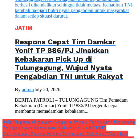
JATIM
Respons Cepat Tim Damkar
Yonif TP 886/PJ Jinakkan
Kebakaran Pick Up di
Tulungagung, Wujud Nyata
Pengabdian TNI untuk Rakyat
By
admin
July 20, 2026
BERITA PATROLI – TULUNGAGUNG Tim Pemadam
Kebakaran (Damkar) Yonif TP 886/PJ bergerak cepat
membantu memadamkan kebakaran...
Ada Negara di dalam Negara, Pihak Perhutani Melarang
Penggunaan Kawasan Hutan untuk KDKMP
Satreskoba Polres Kediri Tegaskan Tak Ada “Tangkap