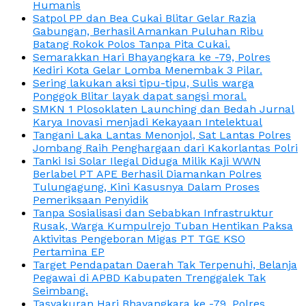
Humanis
Satpol PP dan Bea Cukai Blitar Gelar Razia
Gabungan, Berhasil Amankan Puluhan Ribu
Batang Rokok Polos Tanpa Pita Cukai.
Semarakkan Hari Bhayangkara ke -79, Polres
Kediri Kota Gelar Lomba Menembak 3 Pilar.
Sering lakukan aksi tipu-tipu, Sulis warga
Ponggok Blitar layak dapat sangsi moral.
SMKN 1 Plosoklaten Launching dan Bedah Jurnal
Karya Inovasi menjadi Kekayaan Intelektual
Tangani Laka Lantas Menonjol, Sat Lantas Polres
Jombang Raih Penghargaan dari Kakorlantas Polri
Tanki Isi Solar Ilegal Diduga Milik Kaji WWN
Berlabel PT APE Berhasil Diamankan Polres
Tulungagung, Kini Kasusnya Dalam Proses
Pemeriksaan Penyidik
Tanpa Sosialisasi dan Sebabkan Infrastruktur
Rusak, Warga Kumpulrejo Tuban Hentikan Paksa
Aktivitas Pengeboran Migas PT TGE KSO
Pertamina EP
Target Pendapatan Daerah Tak Terpenuhi, Belanja
Pegawai di APBD Kabupaten Trenggalek Tak
Seimbang.
Tasyakuran Hari Bhayangkara ke -79, Polres