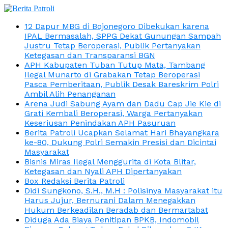
12 Dapur MBG di Bojonegoro Dibekukan karena
IPAL Bermasalah, SPPG Dekat Gunungan Sampah
Justru Tetap Beroperasi, Publik Pertanyakan
Ketegasan dan Transparansi BGN
APH Kabupaten Tuban Tutup Mata, Tambang
Ilegal Munarto di Grabakan Tetap Beroperasi
Pasca Pemberitaan, Publik Desak Bareskrim Polri
Ambil Alih Penanganan
Arena Judi Sabung Ayam dan Dadu Cap Jie Kie di
Grati Kembali Beroperasi, Warga Pertanyakan
Keseriusan Penindakan APH Pasuruan
Berita Patroli Ucapkan Selamat Hari Bhayangkara
ke-80, Dukung Polri Semakin Presisi dan Dicintai
Masyarakat
Bisnis Miras Ilegal Menggurita di Kota Blitar,
Ketegasan dan Nyali APH Dipertanyakan
Box Redaksi Berita Patroli
Didi Sungkono, S.H., M.H : Polisinya Masyarakat itu
Harus Jujur, Bernurani Dalam Menegakkan
Hukum Berkeadilan Beradab dan Bermartabat
Diduga Ada Biaya Penitipan BPKB, Indomobil