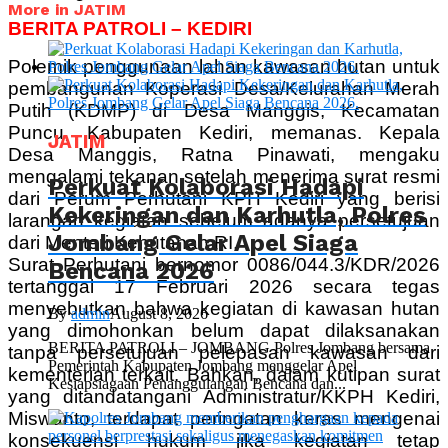
More in JATIM
BERITA PATROLI – KEDIRI
Polemik penggunaan lahan kawasan hutan untuk
pembangunan Koperasi Desa/Kelurahan Merah
Putih (KDMP) di Desa Manggis, Kecamatan
Puncu, Kabupaten Kediri, memanas. Kepala
JATIM
Desa Manggis, Ratna Pinawati, mengaku
mengalami tekanan setelah menerima surat resmi
Perkuat Kolaborasi Hadapi
dari Perum Perhutani KPH Kediri yang berisi
Kekeringan dan Karhutla, Polres
larangan kegiatan sebelum adanya persetujuan
Jombang Gelar Apel Siaga
dari Menteri Kehutanan RI.
Surat Perhutani bernomor 0086/044.3/KDR/2026
Bencana 2026
tertanggal 17 Februari 2026 secara tegas
menyebutkan bahwa kegiatan di kawasan hutan
By
admin
August 8, 2026
yang dimohonkan belum dapat dilaksanakan
BERITA PATROLI – JOMBANG Polres Jombang bersama
tanpa persetujuan pelepasan kawasan dari
Pemerintah Kabupaten Jombang menggelar Apel
kementerian terkait. Bahkan, dalam kutipan surat
Kesiapsiagaan Penanggulangan Bencana dan...
yang ditandatangani Administratur/KKPH Kediri,
Miswanto, terdapat peringatan keras mengenai
konsekuensi hukum jika kegiatan tetap