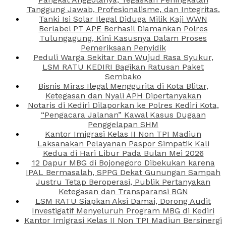
Tanggung Jawab, Profesionalisme, dan Integritas.
Tanki Isi Solar Ilegal Diduga Milik Kaji WWN
Berlabel PT APE Berhasil Diamankan Polres
Tulungagung, Kini Kasusnya Dalam Proses
Pemeriksaan Penyidik
Peduli Warga Sekitar Dan Wujud Rasa Syukur,
LSM RATU KEDIRI Bagikan Ratusan Paket
Sembako
Bisnis Miras Ilegal Menggurita di Kota Blitar,
Ketegasan dan Nyali APH Dipertanyakan
Notaris di Kediri Dilaporkan ke Polres Kediri Kota,
“Pengacara Jalanan” Kawal Kasus Dugaan
Penggelapan SHM
Kantor Imigrasi Kelas II Non TPI Madiun
Laksanakan Pelayanan Paspor Simpatik Kali
Kedua di Hari Libur Pada Bulan Mei 2026
12 Dapur MBG di Bojonegoro Dibekukan karena
IPAL Bermasalah, SPPG Dekat Gunungan Sampah
Justru Tetap Beroperasi, Publik Pertanyakan
Ketegasan dan Transparansi BGN
LSM RATU Siapkan Aksi Damai, Dorong Audit
Investigatif Menyeluruh Program MBG di Kediri
Kantor Imigrasi Kelas II Non TPI Madiun Bersinergi