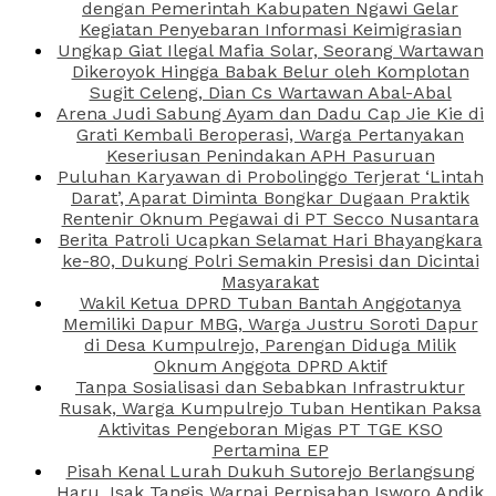
dengan Pemerintah Kabupaten Ngawi Gelar
Kegiatan Penyebaran Informasi Keimigrasian
Ungkap Giat Ilegal Mafia Solar, Seorang Wartawan
Dikeroyok Hingga Babak Belur oleh Komplotan
Sugit Celeng, Dian Cs Wartawan Abal-Abal
Arena Judi Sabung Ayam dan Dadu Cap Jie Kie di
Grati Kembali Beroperasi, Warga Pertanyakan
Keseriusan Penindakan APH Pasuruan
Puluhan Karyawan di Probolinggo Terjerat ‘Lintah
Darat’, Aparat Diminta Bongkar Dugaan Praktik
Rentenir Oknum Pegawai di PT Secco Nusantara
Berita Patroli Ucapkan Selamat Hari Bhayangkara
ke-80, Dukung Polri Semakin Presisi dan Dicintai
Masyarakat
Wakil Ketua DPRD Tuban Bantah Anggotanya
Memiliki Dapur MBG, Warga Justru Soroti Dapur
di Desa Kumpulrejo, Parengan Diduga Milik
Oknum Anggota DPRD Aktif
Tanpa Sosialisasi dan Sebabkan Infrastruktur
Rusak, Warga Kumpulrejo Tuban Hentikan Paksa
Aktivitas Pengeboran Migas PT TGE KSO
Pertamina EP
Pisah Kenal Lurah Dukuh Sutorejo Berlangsung
Haru, Isak Tangis Warnai Perpisahan Isworo Andik