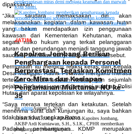
dipaksakan.
“Jika saudara memaksakan diri akan
melaksanakan kegiatan dalam kawasan hutan
yang belum mendapatkan izin penggunaan
kawasan dari Kementerian Kehutanan, maka
JATIM
segala risiko hukum yang terkait pelanggaran
aturan dan perundangan menjadi tanggung jawab
Kapolres Jombang Berikan
saudara,” demikian bunyi kutipan surat tersebut.
Penghargaan kepada Personel
Pernyataan itu memicu reaksi keras dari Kepala
Berprestasi, Tegaskan Komitmen
Desa Manggis. Ratna Pinawati mengaku merasa
Zero Miras dan Kesiapan
tertekan, terlebih setelah kedatangan sejumlah
Pengamanan Muktamar NU ke-
pejabat Perhutani yang didampingi puluhan Polisi
Hutan dan aparat kepolisian ke wilayahnya.
35
“Saya merasa tertekan dan ketakutan. Setelah
By
admin
August 5, 2026
menerima surat dan kunjungan itu, saya bahkan
tidak bisa tidur,” ungkap Ratna.
BERITA PATROLI – JOMBANG Kapolres Jombang,
AKBP Ardi Kurniawan, S.H., S.I.K., CPHR memberikan
Padahal, pembangunan KDMP merupakan
penghargaan (reward) kepada...