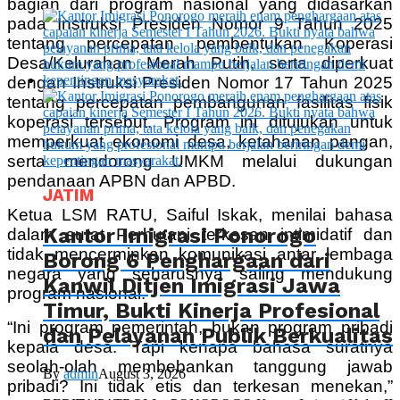
bagian dari program nasional yang didasarkan
pada Instruksi Presiden Nomor 9 Tahun 2025
tentang percepatan pembentukan Koperasi
Desa/Kelurahan Merah Putih, serta diperkuat
dengan Instruksi Presiden Nomor 17 Tahun 2025
tentang percepatan pembangunan fasilitas fisik
koperasi tersebut. Program ini ditujukan untuk
memperkuat ekonomi desa, ketahanan pangan,
serta mendorong UMKM melalui dukungan
pendanaan APBN dan APBD.
JATIM
Ketua LSM RATU, Saiful Iskak, menilai bahasa
Kantor Imigrasi Ponorogo
dalam surat Perhutani terkesan intimidatif dan
tidak mencerminkan komunikasi antar lembaga
Borong 6 Penghargaan dari
negara yang seharusnya saling mendukung
Kanwil Ditjen Imigrasi Jawa
program nasional.
Timur, Bukti Kinerja Profesional
“Ini program pemerintah, bukan program pribadi
dan Pelayanan Publik Berkualitas
kepala desa. Tapi kenapa bahasa suratnya
seolah-olah membebankan tanggung jawab
By
admin
August 3, 2026
pribadi? Ini tidak etis dan terkesan menekan,”