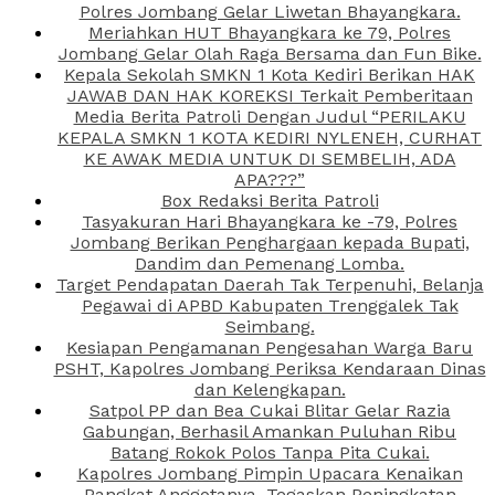
Polres Jombang Gelar Liwetan Bhayangkara.
Meriahkan HUT Bhayangkara ke 79, Polres
Jombang Gelar Olah Raga Bersama dan Fun Bike.
Kepala Sekolah SMKN 1 Kota Kediri Berikan HAK
JAWAB DAN HAK KOREKSI Terkait Pemberitaan
Media Berita Patroli Dengan Judul “PERILAKU
KEPALA SMKN 1 KOTA KEDIRI NYLENEH, CURHAT
KE AWAK MEDIA UNTUK DI SEMBELIH, ADA
APA???”
Box Redaksi Berita Patroli
Tasyakuran Hari Bhayangkara ke -79, Polres
Jombang Berikan Penghargaan kepada Bupati,
Dandim dan Pemenang Lomba.
Target Pendapatan Daerah Tak Terpenuhi, Belanja
Pegawai di APBD Kabupaten Trenggalek Tak
Seimbang.
Kesiapan Pengamanan Pengesahan Warga Baru
PSHT, Kapolres Jombang Periksa Kendaraan Dinas
dan Kelengkapan.
Satpol PP dan Bea Cukai Blitar Gelar Razia
Gabungan, Berhasil Amankan Puluhan Ribu
Batang Rokok Polos Tanpa Pita Cukai.
Kapolres Jombang Pimpin Upacara Kenaikan
Pangkat Anggotanya, Tegaskan Peningkatan