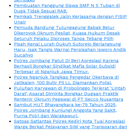
Pembuatan Panggung Siswa SMP N 5 Tuban di
Duga Tidak Sesuai RAB.
Pemkab Trenggalek Jalin Kerjasama dengan FISIP
Unair
Pemuda Bandung Tulungagung Babak Belur
Dikeroyok Oknum Pesilat, Kuasa Hukum Desak
Seluruh Pelaku Diproses Tanpa Tebang Pilih
Pisah Kenal Lurah Dukuh Sutorejo Berlangsung
Haru, Isak Tangis Warnai Perpisahan Isworo Andik
Sucahyo
Polres Jombang Patut Di Beri Apresiasi Karena
Berhasil Bongkar Sindikat Mafia Solar Subsidi
Terbesar di Nganjuk Jawa Timur.
Polres Nganjuk Tangkap Pengedar Okerbaya di
Jatikalen, 100 Butir Pil LL Diamankan Polisi.
Puluhan Karyawan di Probolinggo Terjerat ‘Lintah
Darat’, Aparat Diminta Bongkar Dugaan Praktik
Rentenir Oknum Pegawai di PT Secco Nusantara
Sambut HUT Bhayangkara ke-79 Tahun 2025,
Polres Jombang Kunjungi Anggota Yang Sakit,
Purna Polri dan Warakawuri.
Satpas Satlantas Polres Kediri Kota Tuai Apresiasi
Warga Berkat Pelayanan SIM yang Transparan dan