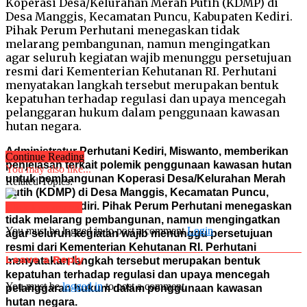
Administratur Perhutani Kediri, Miswanto, memberikan
Continue Reading
penjelasan terkait polemik penggunaan kawasan hutan
You may also like...
untuk pembangunan Koperasi Desa/Kelurahan Merah
Related Topics:
Putih (KDMP) di Desa Manggis, Kecamatan Puncu,
Kabupaten Kediri. Pihak Perum Perhutani menegaskan
Click to comment
tidak melarang pembangunan, namun mengingatkan
You must be logged in to post a comment
Login
agar seluruh kegiatan wajib menunggu persetujuan
resmi dari Kementerian Kehutanan RI. Perhutani
Leave a Reply
menyatakan langkah tersebut merupakan bentuk
kepatuhan terhadap regulasi dan upaya mencegah
You must be
logged in
to post a comment.
pelanggaran hukum dalam penggunaan kawasan
hutan negara.