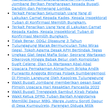
Jombang Berikan Penghargaan kepada Bupati,
Dandim dan Pemenang Lomba.
Terkait Penarikan Sejumplah Uang Yang di
Lakukan Camat Kepada Kades, Kepala Inspektorat
Tuban di Konfirmasi Memilih Bungkam.
Terkait Penarikan Uang Yang di Lakukan Camat
Kepada Kades, Kepala Inspektorat Tuban di
Konfirmasi Memilih Bungkam.
Tidak Benar, ODGJ Dipasung 3 Tahun
Tulungagung Marak Bermunculan Toko Miras
Ilegal, Tokoh Agama Desak APH Bertindak Tegas
Ungkap Giat Ilegal Mafia Solar, Seorang Wartawan
Dikeroyok Hingga Babak Belur oleh Komplotan
Sugit Celeng, Dian Cs Wartawan Abal-Abal
Upacara Pemakaman Almarhum Bripka Andik
Purwanto Anggota Binmas Polsek Sumbergempol
Di Pimpin Langsung Oleh Kapolres Tulungagung
Wakil Bupati Jombang memberikan pesan Saat
Pimpin Upacara Hari Kesaktian Pancasila 2022
Wakil Bupati Trenggalek Sambut Kirab Pataka
Wakil Ketua DPRD Tuban Bantah Anggotanya
Memiliki Dapur MBG, Warga Justru Soroti Dapur
di Desa Kumpulrejo, Parengan Diduga Milik