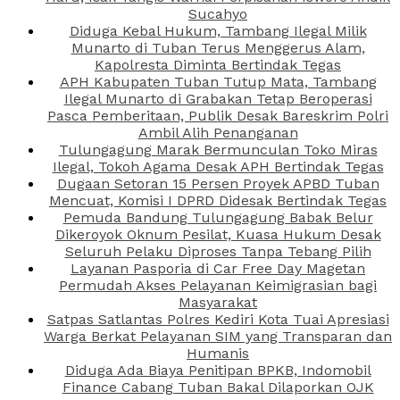
Sucahyo
Diduga Kebal Hukum, Tambang Ilegal Milik
Munarto di Tuban Terus Menggerus Alam,
Kapolresta Diminta Bertindak Tegas
APH Kabupaten Tuban Tutup Mata, Tambang
Ilegal Munarto di Grabakan Tetap Beroperasi
Pasca Pemberitaan, Publik Desak Bareskrim Polri
Ambil Alih Penanganan
Tulungagung Marak Bermunculan Toko Miras
Ilegal, Tokoh Agama Desak APH Bertindak Tegas
Dugaan Setoran 15 Persen Proyek APBD Tuban
Mencuat, Komisi I DPRD Didesak Bertindak Tegas
Pemuda Bandung Tulungagung Babak Belur
Dikeroyok Oknum Pesilat, Kuasa Hukum Desak
Seluruh Pelaku Diproses Tanpa Tebang Pilih
Layanan Pasporia di Car Free Day Magetan
Permudah Akses Pelayanan Keimigrasian bagi
Masyarakat
Satpas Satlantas Polres Kediri Kota Tuai Apresiasi
Warga Berkat Pelayanan SIM yang Transparan dan
Humanis
Diduga Ada Biaya Penitipan BPKB, Indomobil
Finance Cabang Tuban Bakal Dilaporkan OJK