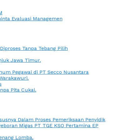
M
iminta Evaluasi Managemen
iproses Tanpa Tebang Pilih
anjuk Jawa Timur.
Oknum Pegawai di PT Secco Nusantara
Warakawuri.
s
npa Pita Cukai.
Kasusnya Dalam Proses Pemeriksaan Penyidik
ngeboran Migas PT TGE KSO Pertamina EP
menang Lomba.