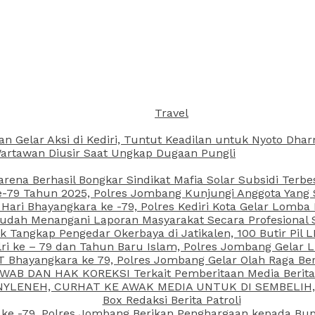
Travel
an Gelar Aksi di Kediri, Tuntut Keadilan untuk Nyoto Dh
rtawan Diusir Saat Ungkap Dugaan Pungli
arena Berhasil Bongkar Sindikat Mafia Solar Subsidi Terb
79 Tahun 2025, Polres Jombang Kunjungi Anggota Yang Sa
ari Bhayangkara ke -79, Polres Kediri Kota Gelar Lomba
 Sudah Menangani Laporan Masyarakat Secara Profesiona
k Tangkap Pengedar Okerbaya di Jatikalen, 100 Butir Pil L
ri ke – 79 dan Tahun Baru Islam, Polres Jombang Gelar 
 Bhayangkara ke 79, Polres Jombang Gelar Olah Raga Be
JAWAB DAN HAK KOREKSI Terkait Pemberitaan Media Beri
 NYLENEH, CURHAT KE AWAK MEDIA UNTUK DI SEMBELIH,
Box Redaksi Berita Patroli
 ke -79, Polres Jombang Berikan Penghargaan kepada B