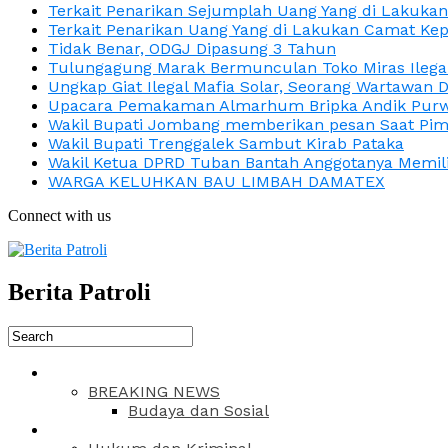
Terkait Penarikan Sejumplah Uang Yang di Lakuka
Terkait Penarikan Uang Yang di Lakukan Camat Kep
Tidak Benar, ODGJ Dipasung 3 Tahun
Tulungagung Marak Bermunculan Toko Miras Ilega
Ungkap Giat Ilegal Mafia Solar, Seorang Wartawan 
Upacara Pemakaman Almarhum Bripka Andik Purwa
Wakil Bupati Jombang memberikan pesan Saat Pimp
Wakil Bupati Trenggalek Sambut Kirab Pataka
Wakil Ketua DPRD Tuban Bantah Anggotanya Memili
WARGA KELUHKAN BAU LIMBAH DAMATEX
Connect with us
Berita Patroli
BREAKING NEWS
Budaya dan Sosial