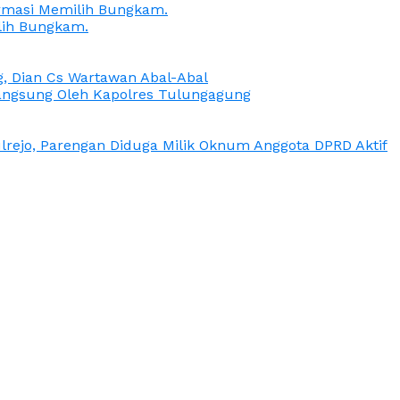
irmasi Memilih Bungkam.
lih Bungkam.
g, Dian Cs Wartawan Abal-Abal
ngsung Oleh Kapolres Tulungagung
rejo, Parengan Diduga Milik Oknum Anggota DPRD Aktif