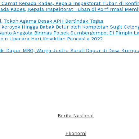
n Camat Kepada Kades, Kepala Inspektorat Tuban di Konf
ada Kades, Kepala Inspektorat Tuban di Konfirmasi Memi
l, Tokoh Agama Desak APH Bertindak Tegas
Dikeroyok Hingga Babak Belur oleh Komplotan Sugit Celen
nto Anggota Binmas Polsek Sumbergempol Di Pimpin La
in Upacara Hari Kesaktian Pancasila 2022
ki Dapur MBG, Warga Justru Soroti Dapur di Desa Kumpul
Berita Nasional
Ekonomi