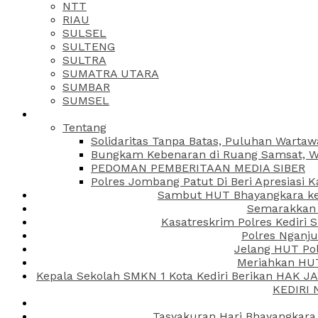
NTT
RIAU
SULSEL
SULTENG
SULTRA
SUMATRA UTARA
SUMBAR
SUMSEL
Tentang
Solidaritas Tanpa Batas, Puluhan Wartaw
Bungkam Kebenaran di Ruang Samsat, Wa
PEDOMAN PEMBERITAAN MEDIA SIBER
Polres Jombang Patut Di Beri Apresiasi K
Sambut HUT Bhayangkara ke-
Semarakkan H
Kasatreskrim Polres Kediri
Polres Nganju
Jelang HUT Pol
Meriahkan HUT
Kepala Sekolah SMKN 1 Kota Kediri Berikan HAK 
KEDIRI
Tasyakuran Hari Bhayangkara