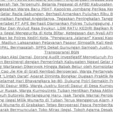
aerah Tak Terpenuhi, Belanja Pegawai di APBD Kabupaten
esahan Warga Baru PSHT, Kapolres Jombang Periksa Ken
r Gelar Razia Gabungan, Berhasil Amankan Puluhan Ribu B
aikan Pangkat Anggotanya, Tegaskan Peningkatan Tanggun
N Berlabel PT APE Berhasil Diamankan Polres Tulungagung
kitar Dan Wujud Rasa Syukur, LSM RATU KEDIRI Bagikan 
as Ilegal Menggurita di Kota Blitar, Ketegasan dan Nyali A
porkan ke Polres Kediri Kota, “Pengacara Jalanan” Kawal 
PI Madiun Laksanakan Pelayanan Paspor Simpatik Kali Ked
 IPAL Bermasalah, SPPG Dekat Gunungan Sampah Justru T
Transparansi BGN
kan Aksi Damai, Dorong Audit Investigatif Menyeluruh Pr
iun Bersinergi dengan Pemerintah Kabupaten Ngawi Gelar 
ang Wartawan Dikeroyok Hingga Babak Belur oleh Komplota
ap Jie Kie di Grati Kembali Beroperasi, Warga Pertany
t ‘Lintah Darat’, Aparat Diminta Bongkar Dugaan Praktik
Selamat Hari Bhayangkara ke-80, Dukung Polri Semakin Pr
ki Dapur MBG, Warga Justru Soroti Dapur di Desa Kumpu
ktur Rusak, Warga Kumpulrejo Tuban Hentikan Paksa Akti
kuh Sutorejo Berlangsung Haru, Isak Tangis Warnai Perpi
 Ilegal Milik Munarto di Tuban Terus Menggerus Alam, K
Munarto di Grabakan Tetap Beroperasi Pasca Pemberitaa
rak Bermunculan Toko Miras Ilegal, Tokoh Agama Desak