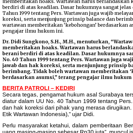
Dr. Didi Sungkono, S.H., M.H., menuturkan, “Wartaw
memberitakan hoaks. Wartawan harus berlandask
berani berdiri di atas keadilan. Dasar hukumnya s
No. 40 Tahun 1999 tentang Pers. Wartawan juga wa
jawab dan hak koreksi, serta menjunjung prinsip b
berimbang. Tidak boleh wartawan memberitakan 
berdasarkan asumsi,” terang pengajar ilmu hukum 
BERITA PATROLI – KEDIRI
Secara tegas, pengamat hukum asal Surabaya terse
diatur dalam UU No. 40 Tahun 1999 tentang Pers. 
dan hak koreksi dari pihak yang merasa dirugika
Etik Wartawan Indonesia),” ujar Didi.
Perlu masyarakat ketahui, dalam pemberitaan B
uang masing-masing sebesar Rp30 juta”, muncul i