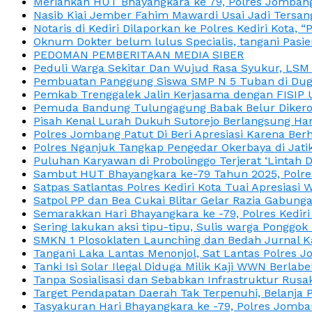
Meriahkan HUT Bhayangkara ke 79, Polres Jombang
Nasib Kiai Jember Fahim Mawardi Usai Jadi Tersan
Notaris di Kediri Dilaporkan ke Polres Kediri Kot
Oknum Dokter belum lulus Specialis, tangani Pasi
PEDOMAN PEMBERITAAN MEDIA SIBER
Peduli Warga Sekitar Dan Wujud Rasa Syukur, LS
Pembuatan Panggung Siswa SMP N 5 Tuban di Duga
Pemkab Trenggalek Jalin Kerjasama dengan FISIP 
Pemuda Bandung Tulungagung Babak Belur Dikeroy
Pisah Kenal Lurah Dukuh Sutorejo Berlangsung Har
Polres Jombang Patut Di Beri Apresiasi Karena Berh
Polres Nganjuk Tangkap Pengedar Okerbaya di Jatika
Puluhan Karyawan di Probolinggo Terjerat ‘Lintah 
Sambut HUT Bhayangkara ke-79 Tahun 2025, Polres
Satpas Satlantas Polres Kediri Kota Tuai Apresias
Satpol PP dan Bea Cukai Blitar Gelar Razia Gabung
Semarakkan Hari Bhayangkara ke -79, Polres Kedir
Sering lakukan aksi tipu-tipu, Sulis warga Ponggok 
SMKN 1 Plosoklaten Launching dan Bedah Jurnal Ka
Tangani Laka Lantas Menonjol, Sat Lantas Polres J
Tanki Isi Solar Ilegal Diduga Milik Kaji WWN Berl
Tanpa Sosialisasi dan Sebabkan Infrastruktur Rus
Target Pendapatan Daerah Tak Terpenuhi, Belanja
Tasyakuran Hari Bhayangkara ke -79, Polres Jom