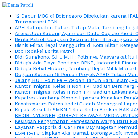
12 Dapur MBG di Bojonegoro Dibekukan karena IPA
Transparansi BGN
APH Kabupaten Tuban Tutup Mata, Tambang Ilegal M
Arena Judi Sabung Ayam dan Dadu Cap Jie Kie di 
Berita Patroli Ucapkan Selamat Hari Bhayangkara k
Bisnis Miras Ilegal Menggurita di Kota Blitar, Kete
Box Redaksi Berita Patroli
Didi Sungkono, S.H., M.H : Polisinya Masyarakat 
Diduga Ada Biaya Penitipan BPKB, Indomobil Finan
Diduga Kebal Hukum, Tambang Ilegal Milik Munarto
Dugaan Setoran 15 Persen Proyek APBD Tuban Menc
Jelang HUT Polri ke – 79 dan Tahun Baru Islam, P
Kantor Imigrasi Kelas II Non TPI Madiun Bersiner
Kantor Imigrasi Kelas II Non TPI Madiun Laksanaka
Kapolres Jombang Pimpin Upacara Kenaikan Pangkat
Kasatreskrim Polres Kediri Sudah Menangani Lapo
Kepala Sekolah SMKN 1 Kota Kediri Berikan HAK 
KEDIRI NYLENEH, CURHAT KE AWAK MEDIA UNTUK 
Kesiapan Pengamanan Pengesahan Warga Baru PSHT
Layanan Pasporia di Car Free Day Magetan Permud
LSM RATU Siapkan Aksi Damai, Dorong Audit Invest