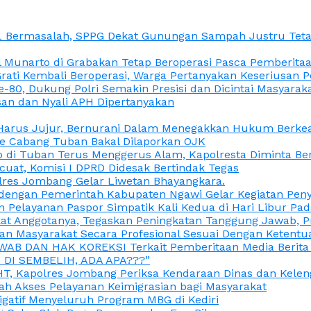
L Bermasalah, SPPG Dekat Gunungan Sampah Justru Tetap
unarto di Grabakan Tetap Beroperasi Pasca Pemberitaan
Grati Kembali Beroperasi, Warga Pertanyakan Keseriusan
e-80, Dukung Polri Semakin Presisi dan Dicintai Masyarak
gasan dan Nyali APH Dipertanyakan
itu Harus Jujur, Bernurani Dalam Menegakkan Hukum Berk
ce Cabang Tuban Bakal Dilaporkan OJK
 di Tuban Terus Menggerus Alam, Kapolresta Diminta Be
uat, Komisi I DPRD Didesak Bertindak Tegas
olres Jombang Gelar Liwetan Bhayangkara.
gi dengan Pemerintah Kabupaten Ngawi Gelar Kegiatan Pen
n Pelayanan Paspor Simpatik Kali Kedua di Hari Libur Pa
 Anggotanya, Tegaskan Peningkatan Tanggung Jawab, Prof
ran Masyarakat Secara Profesional Sesuai Dengan Ketent
JAWAB DAN HAK KOREKSI Terkait Pemberitaan Media Berit
DI SEMBELIH, ADA APA???”
, Kapolres Jombang Periksa Kendaraan Dinas dan Kelen
ah Akses Pelayanan Keimigrasian bagi Masyarakat
igatif Menyeluruh Program MBG di Kediri