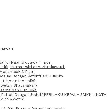
armawan
esar di Nganjuk Jawa Timur.
kit, Purna Polri dan Warakawuri.
 Menembak 3 Pilar.
l Sesuai Dengan Ketentuan Hukum.
L Diamankan Polisi.
Liwetan Bhayangkara.
rsama dan Fun Bike.
ta Patroli Dengan Judul “PERILAKU KEPALA SMKN 1 KOTA
 ADA APA???”
upati, Dandim dan Pemenang Lomba.