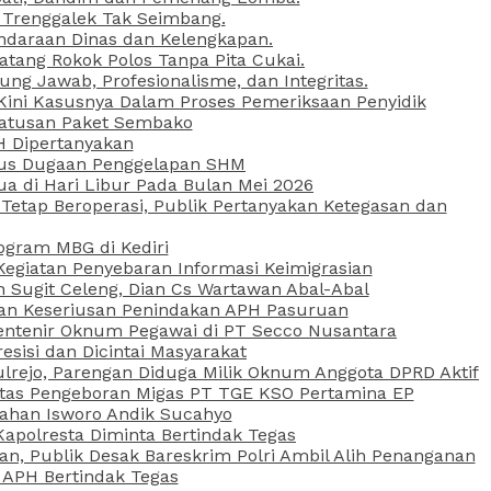
 Trenggalek Tak Seimbang.
daraan Dinas dan Kelengkapan.
atang Rokok Polos Tanpa Pita Cukai.
g Jawab, Profesionalisme, dan Integritas.
, Kini Kasusnya Dalam Proses Pemeriksaan Penyidik
Ratusan Paket Sembako
PH Dipertanyakan
Kasus Dugaan Penggelapan SHM
ua di Hari Libur Pada Bulan Mei 2026
etap Beroperasi, Publik Pertanyakan Ketegasan dan
ogram MBG di Kediri
Kegiatan Penyebaran Informasi Keimigrasian
n Sugit Celeng, Dian Cs Wartawan Abal-Abal
akan Keseriusan Penindakan APH Pasuruan
 Rentenir Oknum Pegawai di PT Secco Nusantara
esisi dan Dicintai Masyarakat
lrejo, Parengan Diduga Milik Oknum Anggota DPRD Aktif
vitas Pengeboran Migas PT TGE KSO Pertamina EP
sahan Isworo Andik Sucahyo
apolresta Diminta Bertindak Tegas
n, Publik Desak Bareskrim Polri Ambil Alih Penanganan
 APH Bertindak Tegas