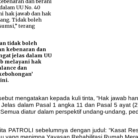
an tidak boleh
an kebenaran dan
angat jelas dalam UU
jib melayani hak
alance dan
‘kebohongan’
ini.
but mengatakan kepada kuli tinta, “Hak jawab haru
Jelas dalam Pasal 1 angka 11 dan Pasal 5 ayat (2
n. Semua diatur dalam perspektif undang-undang, p
erita PATROLI sebelumnya dengan judul: “Kasat R
su yang menimpa Yayasan Rehabilitasi Rumah Mera