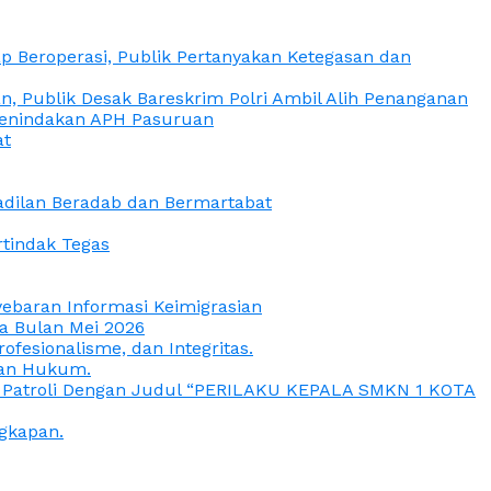
 Beroperasi, Publik Pertanyakan Ketegasan dan
, Publik Desak Bareskrim Polri Ambil Alih Penanganan
 Penindakan APH Pasuruan
at
eadilan Beradab dan Bermartabat
rtindak Tegas
yebaran Informasi Keimigrasian
da Bulan Mei 2026
esionalisme, dan Integritas.
uan Hukum.
a Patroli Dengan Judul “PERILAKU KEPALA SMKN 1 KOTA
gkapan.