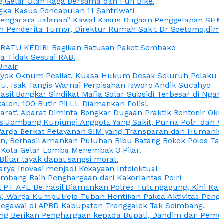
 Gelar Olah Raga Bersama dan Fun Bike.
gka Kasus Pencabulan 11 Santriwati
a, “Pengacara Jalanan” Kawal Kasus Dugaan Penggelapan SH
en Penderita Tumor, Direktur Rumah Sakit Dr Soetomo,d
M RATU KEDIRI Bagikan Ratusan Paket Sembako
 Tidak Sesuai RAB.
Unair
ok Oknum Pesilat, Kuasa Hukum Desak Seluruh Pelaku D
u, Isak Tangis Warnai Perpisahan Isworo Andik Sucahyo
asil Bongkar Sindikat Mafia Solar Subsidi Terbesar di Ng
len, 100 Butir Pil LL Diamankan Polisi.
Darat’, Aparat Diminta Bongkar Dugaan Praktik Rentenir 
 Jombang Kunjungi Anggota Yang Sakit, Purna Polri dan 
i Warga Berkat Pelayanan SIM yang Transparan dan Humani
an, Berhasil Amankan Puluhan Ribu Batang Rokok Polos Ta
i Kota Gelar Lomba Menembak 3 Pilar.
Blitar layak dapat sangsi moral.
rya Inovasi menjadi Kekayaan Intelektual
ombang Raih Penghargaan dari Kakorlantas Polri
abel PT APE Berhasil Diamankan Polres Tulungagung, Kini 
ak, Warga Kumpulrejo Tuban Hentikan Paksa Aktivitas Pe
 Pegawai di APBD Kabupaten Trenggalek Tak Seimbang.
bang Berikan Penghargaan kepada Bupati, Dandim dan Pe