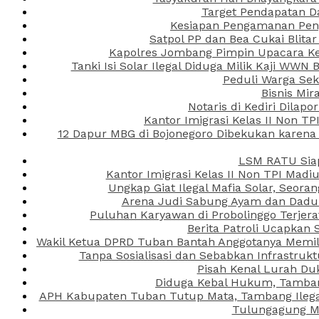
Target Pendapatan D
Kesiapan Pengamanan Peng
Satpol PP dan Bea Cukai Blita
Kapolres Jombang Pimpin Upacara Ken
Tanki Isi Solar Ilegal Diduga Milik Kaji WW
Peduli Warga Se
Bisnis Mir
Notaris di Kediri Dila
Kantor Imigrasi Kelas II Non T
12 Dapur MBG di Bojonegoro Dibekukan karena
LSM RATU Siap
Kantor Imigrasi Kelas II Non TPI Mad
Ungkap Giat Ilegal Mafia Solar, Seor
Arena Judi Sabung Ayam dan Dadu C
Puluhan Karyawan di Probolinggo Terjera
Berita Patroli Ucapkan 
Wakil Ketua DPRD Tuban Bantah Anggotanya Memili
Tanpa Sosialisasi dan Sebabkan Infrastru
Pisah Kenal Lurah Du
Diduga Kebal Hukum, Tambang
APH Kabupaten Tuban Tutup Mata, Tambang Ilegal 
Tulungagung Ma