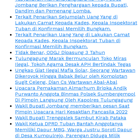
Jombang Berikan Penghargaan kepada Bupati,
Dandim dan Pemenang Lomba.
Terkait Penarikan Sejumplah Uang Yang di
Lakukan Camat Kepada Kades, Kepala Inspektorat
Tuban di Konfirmasi Memilih Bungkam.
Terkait Penarikan Uang Yang di Lakukan Camat
Kepada Kades, Kepala Inspektorat Tuban di
Konfirmasi Memilih Bungkam.
Tidak Benar, ODGJ Dipasung 3 Tahun
Tulungagung Marak Bermunculan Toko Miras
Ilegal, Tokoh Agama Desak APH Bertindak Tegas
Ungkap Giat Ilegal Mafia Solar, Seorang Wartawan
Dikeroyok Hingga Babak Belur oleh Komplotan
Sugit Celeng, Dian Cs Wartawan Abal-Abal
Upacara Pemakaman Almarhum Bripka Andik
Purwanto Anggota Binmas Polsek Sumbergempol
Di Pimpin Langsung Oleh Kapolres Tulungagung
Wakil Bupati Jombang memberikan pesan Saat
Pimpin Upacara Hari Kesaktian Pancasila 2022
Wakil Bupati Trenggalek Sambut Kirab Pataka
Wakil Ketua DPRD Tuban Bantah Anggotanya
Memiliki Dapur MBG, Warga Justru Soroti Dapur
di Desa Kumpulrejo, Parengan Diduga Milik