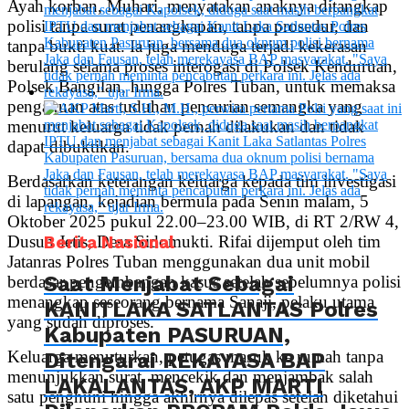
Ayah korban, Muhari, menyatakan anaknya ditangkap
polisi tanpa surat penangkapan, tanpa prosedur, dan
tanpa bukti kuat. Ia juga menduga terjadi kekerasan
berulang selama proses interogasi di Polsek Kenduruan,
Polsek Bangilan, hingga Polres Tuban, untuk memaksa
pengakuan atas tuduhan pencurian semangka yang
menurut keluarga tidak pernah dilakukan dan tidak
dapat dibuktikan.
Berdasarkan keterangan keluarga kepada tim investigasi
di lapangan, kejadian bermula pada Senin malam, 5
Oktober 2025 pukul 22.00–23.00 WIB, di RT 2/RW 4,
Dusun Jetis, Desa Sidomukti. Rifai dijemput oleh tim
Berita Nasional
Jatanras Polres Tuban menggunakan dua unit mobil
Saat Menjabat Sebagai
berdasar pengembangan kasus setelah sebelumnya polisi
menangkap seseorang bernama Sanaji, pelaku utama
KANITLAKA SATLANTAS Polres
yang sudah diproses.
Kabupaten PASURUAN,
Keluarga menuturkan, petugas masuk ke rumah tanpa
Ditengarai REKAYASA BAP
menunjukkan surat, mencekik dan menjambak salah
LAKALANTAS, AKP MARTI
satu penghuni hingga akhirnya dilepas setelah diketahui