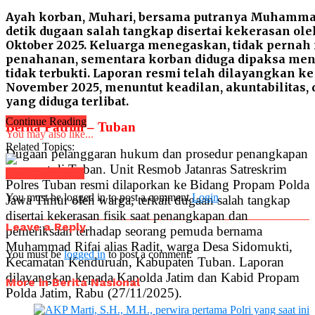
Ayah korban, Muhari, bersama putranya Muhammad R
detik dugaan salah tangkap disertai kekerasan oleh
Oktober 2025. Keluarga menegaskan, tidak perna
penahanan, sementara korban diduga dipaksa me
tidak terbukti. Laporan resmi telah dilayangkan k
November 2025, menuntut keadilan, akuntabilitas,
yang diduga terlibat.
Continue Reading
Berita Patroli – Tuban
You may also like...
Related Topics:
Dugaan pelanggaran hukum dan prosedur penangkapan
mencuat di Tuban. Unit Resmob Jatanras Satreskrim
Click to comment
Polres Tuban resmi dilaporkan ke Bidang Propam Polda
You must be logged in to post a comment
Login
Jawa Timur oleh warga, terkait dugaan salah tangkap
disertai kekerasan fisik saat penangkapan dan
Leave a Reply
pemeriksaan terhadap seorang pemuda bernama
Muhammad Rifai alias Radit, warga Desa Sidomukti,
You must be
logged in
to post a comment.
Kecamatan Kenduruan, Kabupaten Tuban. Laporan
dilayangkan kepada Kapolda Jatim dan Kabid Propam
More in Berita Nasional
Polda Jatim, Rabu (27/11/2025).