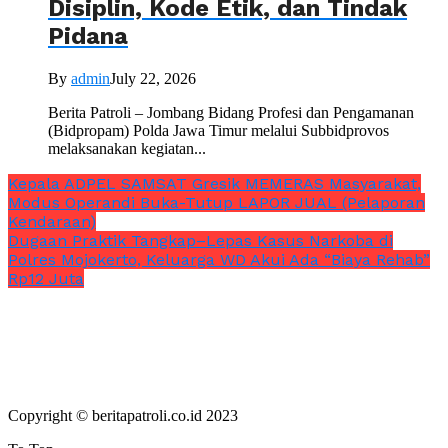
Disiplin, Kode Etik, dan Tindak
Pidana
By
admin
July 22, 2026
Berita Patroli – Jombang Bidang Profesi dan Pengamanan
(Bidpropam) Polda Jawa Timur melalui Subbidprovos
melaksanakan kegiatan...
Kepala ADPEL SAMSAT Gresik MEMERAS Masyarakat,
Modus Operandi Buka-Tutup LAPOR JUAL (Pelaporan
Kendaraan)
Dugaan Praktik Tangkap–Lepas Kasus Narkoba di
Polres Mojokerto, Keluarga WD Akui Ada “Biaya Rehab”
Rp12 Juta
Copyright © beritapatroli.co.id 2023