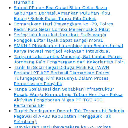
Humanis
Satpol PP dan Bea Cukai Blitar Gelar Razia
Gabungan, Berhasil Amankan Puluhan Ribu
Batang Rokok Polos Tanpa Pita Cukai.
Semarakkan Hari Bhayangkara ke -79, Polres
Kediri Kota Gelar Lomba Menembak 3 Pilar.
Sering lakukan aksi tipu-tipu, Sulis warga
Ponggok Blitar layak dapat sangsi moral.
SMKN 1 Plosoklaten Launching dan Bedah Jurnal
Karya Inovasi menjadi Kekayaan Intelektual
Tangani Laka Lantas Menonjol, Sat Lantas Polres
Jombang Raih Penghargaan dari Kakorlantas Polri
Tanki Isi Solar Ilegal Diduga Milik Kaji WWN
Berlabel PT APE Berhasil Diamankan Polres
Tulungagung, Kini Kasusnya Dalam Proses
Pemeriksaan Penyidik
Tanpa Sosialisasi dan Sebabkan Infrastruktur
Rusak, Warga Kumpulrejo Tuban Hentikan Paksa
Aktivitas Pengeboran Migas PT TGE KSO
Pertamina EP
Target Pendapatan Daerah Tak Terpenuhi, Belanja
Pegawai di APBD Kabupaten Trenggalek Tak
Seimbang.
Tasyakuran Hari Bhayangkara ke -79, Polres