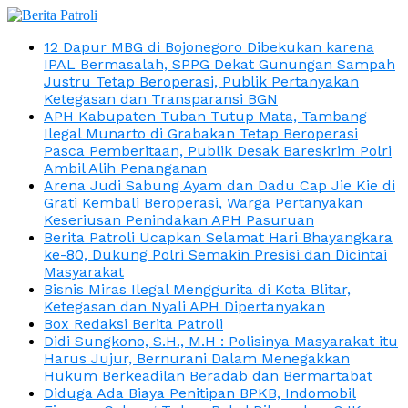
12 Dapur MBG di Bojonegoro Dibekukan karena
IPAL Bermasalah, SPPG Dekat Gunungan Sampah
Justru Tetap Beroperasi, Publik Pertanyakan
Ketegasan dan Transparansi BGN
APH Kabupaten Tuban Tutup Mata, Tambang
Ilegal Munarto di Grabakan Tetap Beroperasi
Pasca Pemberitaan, Publik Desak Bareskrim Polri
Ambil Alih Penanganan
Arena Judi Sabung Ayam dan Dadu Cap Jie Kie di
Grati Kembali Beroperasi, Warga Pertanyakan
Keseriusan Penindakan APH Pasuruan
Berita Patroli Ucapkan Selamat Hari Bhayangkara
ke-80, Dukung Polri Semakin Presisi dan Dicintai
Masyarakat
Bisnis Miras Ilegal Menggurita di Kota Blitar,
Ketegasan dan Nyali APH Dipertanyakan
Box Redaksi Berita Patroli
Didi Sungkono, S.H., M.H : Polisinya Masyarakat itu
Harus Jujur, Bernurani Dalam Menegakkan
Hukum Berkeadilan Beradab dan Bermartabat
Diduga Ada Biaya Penitipan BPKB, Indomobil