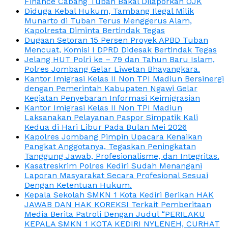
Finance Cabang Tuban Bakal Dilaporkan OJK
Diduga Kebal Hukum, Tambang Ilegal Milik
Munarto di Tuban Terus Menggerus Alam,
Kapolresta Diminta Bertindak Tegas
Dugaan Setoran 15 Persen Proyek APBD Tuban
Mencuat, Komisi I DPRD Didesak Bertindak Tegas
Jelang HUT Polri ke – 79 dan Tahun Baru Islam,
Polres Jombang Gelar Liwetan Bhayangkara.
Kantor Imigrasi Kelas II Non TPI Madiun Bersinergi
dengan Pemerintah Kabupaten Ngawi Gelar
Kegiatan Penyebaran Informasi Keimigrasian
Kantor Imigrasi Kelas II Non TPI Madiun
Laksanakan Pelayanan Paspor Simpatik Kali
Kedua di Hari Libur Pada Bulan Mei 2026
Kapolres Jombang Pimpin Upacara Kenaikan
Pangkat Anggotanya, Tegaskan Peningkatan
Tanggung Jawab, Profesionalisme, dan Integritas.
Kasatreskrim Polres Kediri Sudah Menangani
Laporan Masyarakat Secara Profesional Sesuai
Dengan Ketentuan Hukum.
Kepala Sekolah SMKN 1 Kota Kediri Berikan HAK
JAWAB DAN HAK KOREKSI Terkait Pemberitaan
Media Berita Patroli Dengan Judul “PERILAKU
KEPALA SMKN 1 KOTA KEDIRI NYLENEH, CURHAT