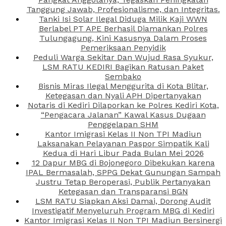
Tanggung Jawab, Profesionalisme, dan Integritas.
Tanki Isi Solar Ilegal Diduga Milik Kaji WWN
Berlabel PT APE Berhasil Diamankan Polres
Tulungagung, Kini Kasusnya Dalam Proses
Pemeriksaan Penyidik
Peduli Warga Sekitar Dan Wujud Rasa Syukur,
LSM RATU KEDIRI Bagikan Ratusan Paket
Sembako
Bisnis Miras Ilegal Menggurita di Kota Blitar,
Ketegasan dan Nyali APH Dipertanyakan
Notaris di Kediri Dilaporkan ke Polres Kediri Kota,
“Pengacara Jalanan” Kawal Kasus Dugaan
Penggelapan SHM
Kantor Imigrasi Kelas II Non TPI Madiun
Laksanakan Pelayanan Paspor Simpatik Kali
Kedua di Hari Libur Pada Bulan Mei 2026
12 Dapur MBG di Bojonegoro Dibekukan karena
IPAL Bermasalah, SPPG Dekat Gunungan Sampah
Justru Tetap Beroperasi, Publik Pertanyakan
Ketegasan dan Transparansi BGN
LSM RATU Siapkan Aksi Damai, Dorong Audit
Investigatif Menyeluruh Program MBG di Kediri
Kantor Imigrasi Kelas II Non TPI Madiun Bersinergi