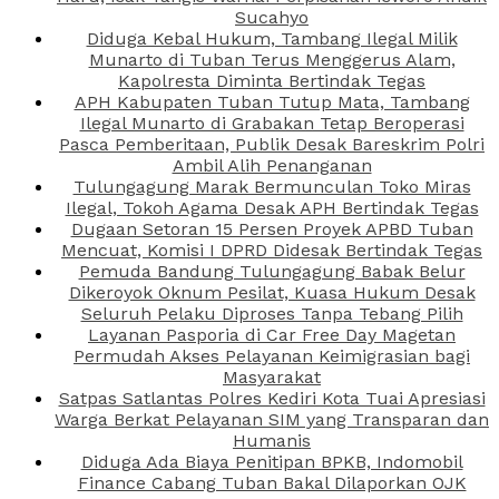
Sucahyo
Diduga Kebal Hukum, Tambang Ilegal Milik
Munarto di Tuban Terus Menggerus Alam,
Kapolresta Diminta Bertindak Tegas
APH Kabupaten Tuban Tutup Mata, Tambang
Ilegal Munarto di Grabakan Tetap Beroperasi
Pasca Pemberitaan, Publik Desak Bareskrim Polri
Ambil Alih Penanganan
Tulungagung Marak Bermunculan Toko Miras
Ilegal, Tokoh Agama Desak APH Bertindak Tegas
Dugaan Setoran 15 Persen Proyek APBD Tuban
Mencuat, Komisi I DPRD Didesak Bertindak Tegas
Pemuda Bandung Tulungagung Babak Belur
Dikeroyok Oknum Pesilat, Kuasa Hukum Desak
Seluruh Pelaku Diproses Tanpa Tebang Pilih
Layanan Pasporia di Car Free Day Magetan
Permudah Akses Pelayanan Keimigrasian bagi
Masyarakat
Satpas Satlantas Polres Kediri Kota Tuai Apresiasi
Warga Berkat Pelayanan SIM yang Transparan dan
Humanis
Diduga Ada Biaya Penitipan BPKB, Indomobil
Finance Cabang Tuban Bakal Dilaporkan OJK