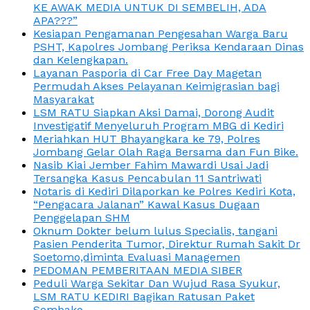
KE AWAK MEDIA UNTUK DI SEMBELIH, ADA
APA???”
Kesiapan Pengamanan Pengesahan Warga Baru
PSHT, Kapolres Jombang Periksa Kendaraan Dinas
dan Kelengkapan.
Layanan Pasporia di Car Free Day Magetan
Permudah Akses Pelayanan Keimigrasian bagi
Masyarakat
LSM RATU Siapkan Aksi Damai, Dorong Audit
Investigatif Menyeluruh Program MBG di Kediri
Meriahkan HUT Bhayangkara ke 79, Polres
Jombang Gelar Olah Raga Bersama dan Fun Bike.
Nasib Kiai Jember Fahim Mawardi Usai Jadi
Tersangka Kasus Pencabulan 11 Santriwati
Notaris di Kediri Dilaporkan ke Polres Kediri Kota,
“Pengacara Jalanan” Kawal Kasus Dugaan
Penggelapan SHM
Oknum Dokter belum lulus Specialis, tangani
Pasien Penderita Tumor, Direktur Rumah Sakit Dr
Soetomo,diminta Evaluasi Managemen
PEDOMAN PEMBERITAAN MEDIA SIBER
Peduli Warga Sekitar Dan Wujud Rasa Syukur,
LSM RATU KEDIRI Bagikan Ratusan Paket
Sembako