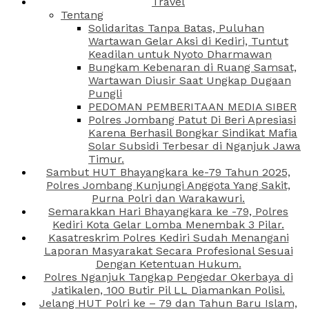
Travel
Tentang
Solidaritas Tanpa Batas, Puluhan
Wartawan Gelar Aksi di Kediri, Tuntut
Keadilan untuk Nyoto Dharmawan
Bungkam Kebenaran di Ruang Samsat,
Wartawan Diusir Saat Ungkap Dugaan
Pungli
PEDOMAN PEMBERITAAN MEDIA SIBER
Polres Jombang Patut Di Beri Apresiasi
Karena Berhasil Bongkar Sindikat Mafia
Solar Subsidi Terbesar di Nganjuk Jawa
Timur.
Sambut HUT Bhayangkara ke-79 Tahun 2025,
Polres Jombang Kunjungi Anggota Yang Sakit,
Purna Polri dan Warakawuri.
Semarakkan Hari Bhayangkara ke -79, Polres
Kediri Kota Gelar Lomba Menembak 3 Pilar.
Kasatreskrim Polres Kediri Sudah Menangani
Laporan Masyarakat Secara Profesional Sesuai
Dengan Ketentuan Hukum.
Polres Nganjuk Tangkap Pengedar Okerbaya di
Jatikalen, 100 Butir Pil LL Diamankan Polisi.
Jelang HUT Polri ke – 79 dan Tahun Baru Islam,