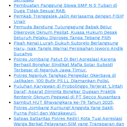
Pembuatan Panggung Siswa SMP N 5 Tuban di
Duga Tidak Sesuai RAB.
Pemkab Trenggalek Jalin Kerjasama dengan FISIP
Unair
Pemuda Bandung Tulungagung Babak Belur
Dikeroyok Oknum Pesilat, Kuasa Hukum Desak
Seluruh Pelaku Diproses Tanpa Tebang Pilih
Pisah Kenal Lurah Dukuh Sutorejo Berlangsung
Haru, Isak Tangis Warnai Perpisahan Isworo Andik
Sucahyo
Polres Jombang Patut Di Beri Apresiasi Karena
Berhasil Bongkar Sindikat Mafia Solar Subsidi
Terbesar di Nganjuk Jawa Timur.
Polres Nganjuk Tangkap Pengedar Okerbaya di
Jatikalen, 100 Butir Pil LL Diamankan Polisi.
Puluhan Karyawan di Probolinggo Terjerat ‘Lintah
Darat’, Aparat Diminta Bongkar Dugaan Praktik
Rentenir Oknum Pegawai di PT Secco Nusantara
Sambut HUT Bhayangkara ke-79 Tahun 2025,
Polres Jombang Kunjungi Anggota Yang Sakit,
Purna Polri dan Warakawuri.
Satpas Satlantas Polres Kediri Kota Tuai Apresiasi
Warga Berkat Pelayanan SIM yang Transparan dan