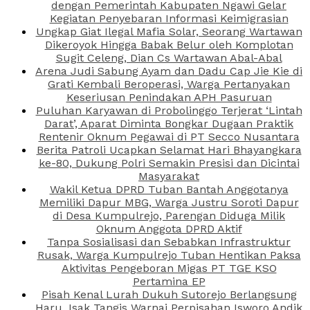
dengan Pemerintah Kabupaten Ngawi Gelar
Kegiatan Penyebaran Informasi Keimigrasian
Ungkap Giat Ilegal Mafia Solar, Seorang Wartawan
Dikeroyok Hingga Babak Belur oleh Komplotan
Sugit Celeng, Dian Cs Wartawan Abal-Abal
Arena Judi Sabung Ayam dan Dadu Cap Jie Kie di
Grati Kembali Beroperasi, Warga Pertanyakan
Keseriusan Penindakan APH Pasuruan
Puluhan Karyawan di Probolinggo Terjerat ‘Lintah
Darat’, Aparat Diminta Bongkar Dugaan Praktik
Rentenir Oknum Pegawai di PT Secco Nusantara
Berita Patroli Ucapkan Selamat Hari Bhayangkara
ke-80, Dukung Polri Semakin Presisi dan Dicintai
Masyarakat
Wakil Ketua DPRD Tuban Bantah Anggotanya
Memiliki Dapur MBG, Warga Justru Soroti Dapur
di Desa Kumpulrejo, Parengan Diduga Milik
Oknum Anggota DPRD Aktif
Tanpa Sosialisasi dan Sebabkan Infrastruktur
Rusak, Warga Kumpulrejo Tuban Hentikan Paksa
Aktivitas Pengeboran Migas PT TGE KSO
Pertamina EP
Pisah Kenal Lurah Dukuh Sutorejo Berlangsung
Haru, Isak Tangis Warnai Perpisahan Isworo Andik