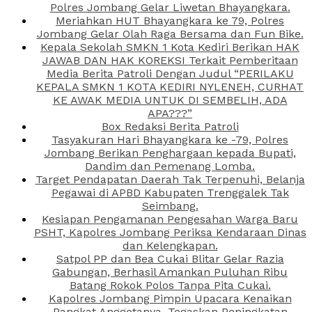
Polres Jombang Gelar Liwetan Bhayangkara.
Meriahkan HUT Bhayangkara ke 79, Polres
Jombang Gelar Olah Raga Bersama dan Fun Bike.
Kepala Sekolah SMKN 1 Kota Kediri Berikan HAK
JAWAB DAN HAK KOREKSI Terkait Pemberitaan
Media Berita Patroli Dengan Judul “PERILAKU
KEPALA SMKN 1 KOTA KEDIRI NYLENEH, CURHAT
KE AWAK MEDIA UNTUK DI SEMBELIH, ADA
APA???”
Box Redaksi Berita Patroli
Tasyakuran Hari Bhayangkara ke -79, Polres
Jombang Berikan Penghargaan kepada Bupati,
Dandim dan Pemenang Lomba.
Target Pendapatan Daerah Tak Terpenuhi, Belanja
Pegawai di APBD Kabupaten Trenggalek Tak
Seimbang.
Kesiapan Pengamanan Pengesahan Warga Baru
PSHT, Kapolres Jombang Periksa Kendaraan Dinas
dan Kelengkapan.
Satpol PP dan Bea Cukai Blitar Gelar Razia
Gabungan, Berhasil Amankan Puluhan Ribu
Batang Rokok Polos Tanpa Pita Cukai.
Kapolres Jombang Pimpin Upacara Kenaikan
Pangkat Anggotanya, Tegaskan Peningkatan