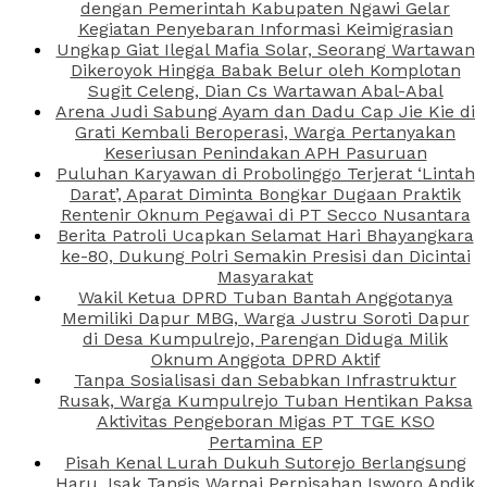
dengan Pemerintah Kabupaten Ngawi Gelar
Kegiatan Penyebaran Informasi Keimigrasian
Ungkap Giat Ilegal Mafia Solar, Seorang Wartawan
Dikeroyok Hingga Babak Belur oleh Komplotan
Sugit Celeng, Dian Cs Wartawan Abal-Abal
Arena Judi Sabung Ayam dan Dadu Cap Jie Kie di
Grati Kembali Beroperasi, Warga Pertanyakan
Keseriusan Penindakan APH Pasuruan
Puluhan Karyawan di Probolinggo Terjerat ‘Lintah
Darat’, Aparat Diminta Bongkar Dugaan Praktik
Rentenir Oknum Pegawai di PT Secco Nusantara
Berita Patroli Ucapkan Selamat Hari Bhayangkara
ke-80, Dukung Polri Semakin Presisi dan Dicintai
Masyarakat
Wakil Ketua DPRD Tuban Bantah Anggotanya
Memiliki Dapur MBG, Warga Justru Soroti Dapur
di Desa Kumpulrejo, Parengan Diduga Milik
Oknum Anggota DPRD Aktif
Tanpa Sosialisasi dan Sebabkan Infrastruktur
Rusak, Warga Kumpulrejo Tuban Hentikan Paksa
Aktivitas Pengeboran Migas PT TGE KSO
Pertamina EP
Pisah Kenal Lurah Dukuh Sutorejo Berlangsung
Haru, Isak Tangis Warnai Perpisahan Isworo Andik