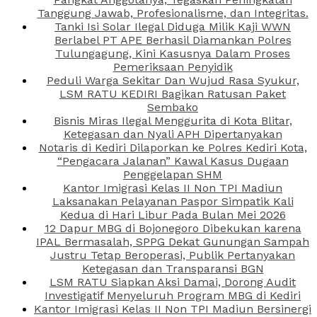
Tanggung Jawab, Profesionalisme, dan Integritas.
Tanki Isi Solar Ilegal Diduga Milik Kaji WWN
Berlabel PT APE Berhasil Diamankan Polres
Tulungagung, Kini Kasusnya Dalam Proses
Pemeriksaan Penyidik
Peduli Warga Sekitar Dan Wujud Rasa Syukur,
LSM RATU KEDIRI Bagikan Ratusan Paket
Sembako
Bisnis Miras Ilegal Menggurita di Kota Blitar,
Ketegasan dan Nyali APH Dipertanyakan
Notaris di Kediri Dilaporkan ke Polres Kediri Kota,
“Pengacara Jalanan” Kawal Kasus Dugaan
Penggelapan SHM
Kantor Imigrasi Kelas II Non TPI Madiun
Laksanakan Pelayanan Paspor Simpatik Kali
Kedua di Hari Libur Pada Bulan Mei 2026
12 Dapur MBG di Bojonegoro Dibekukan karena
IPAL Bermasalah, SPPG Dekat Gunungan Sampah
Justru Tetap Beroperasi, Publik Pertanyakan
Ketegasan dan Transparansi BGN
LSM RATU Siapkan Aksi Damai, Dorong Audit
Investigatif Menyeluruh Program MBG di Kediri
Kantor Imigrasi Kelas II Non TPI Madiun Bersinergi