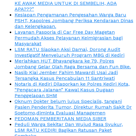
KE AWAK MEDIA UNTUK DI SEMBELIH, ADA
APA???”
Kesiapan Pengamanan Pengesahan Warga Baru
PSHT, Kapolres Jombang Periksa Kendaraan Dinas
dan Kelengkapan.
Layanan Pasporia di Car Free Day Magetan
Permudah Akses Pelayanan Keimigrasian bagi
Masyarakat
LSM RATU Siapkan Aksi Damai, Dorong Audit
Investigatif Menyeluruh Program MBG di Kediri
Meriahkan HUT Bhayangkara ke 79, Polres
Jombang Gelar Olah Raga Bersama dan Fun Bike.
Nasib Kiai Jember Fahim Mawardi Usai Jadi
Tersangka Kasus Pencabulan 11 Santriwati
Notaris di Kediri Dilaporkan ke Polres Kediri Kota,
“Pengacara Jalanan” Kawal Kasus Dugaan
Penggelapan SHM
Oknum Dokter belum lulus Specialis, tangani
Pasien Penderita Tumor, Direktur Rumah Sakit Dr
Soetomo,diminta Evaluasi Managemen
PEDOMAN PEMBERITAAN MEDIA SIBER
Peduli Warga Sekitar Dan Wujud Rasa Syukur,
LSM RATU KEDIRI Bagikan Ratusan Paket
Sembako