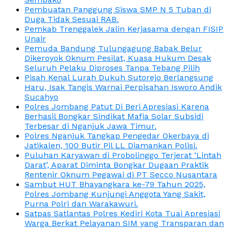
Pembuatan Panggung Siswa SMP N 5 Tuban di
Duga Tidak Sesuai RAB.
Pemkab Trenggalek Jalin Kerjasama dengan FISIP
Unair
Pemuda Bandung Tulungagung Babak Belur
Dikeroyok Oknum Pesilat, Kuasa Hukum Desak
Seluruh Pelaku Diproses Tanpa Tebang Pilih
Pisah Kenal Lurah Dukuh Sutorejo Berlangsung
Haru, Isak Tangis Warnai Perpisahan Isworo Andik
Sucahyo
Polres Jombang Patut Di Beri Apresiasi Karena
Berhasil Bongkar Sindikat Mafia Solar Subsidi
Terbesar di Nganjuk Jawa Timur.
Polres Nganjuk Tangkap Pengedar Okerbaya di
Jatikalen, 100 Butir Pil LL Diamankan Polisi.
Puluhan Karyawan di Probolinggo Terjerat ‘Lintah
Darat’, Aparat Diminta Bongkar Dugaan Praktik
Rentenir Oknum Pegawai di PT Secco Nusantara
Sambut HUT Bhayangkara ke-79 Tahun 2025,
Polres Jombang Kunjungi Anggota Yang Sakit,
Purna Polri dan Warakawuri.
Satpas Satlantas Polres Kediri Kota Tuai Apresiasi
Warga Berkat Pelayanan SIM yang Transparan dan