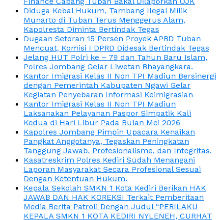
Finance Cabang Tuban Bakal Dilaporkan OJK
Diduga Kebal Hukum, Tambang Ilegal Milik
Munarto di Tuban Terus Menggerus Alam,
Kapolresta Diminta Bertindak Tegas
Dugaan Setoran 15 Persen Proyek APBD Tuban
Mencuat, Komisi I DPRD Didesak Bertindak Tegas
Jelang HUT Polri ke – 79 dan Tahun Baru Islam,
Polres Jombang Gelar Liwetan Bhayangkara.
Kantor Imigrasi Kelas II Non TPI Madiun Bersinergi
dengan Pemerintah Kabupaten Ngawi Gelar
Kegiatan Penyebaran Informasi Keimigrasian
Kantor Imigrasi Kelas II Non TPI Madiun
Laksanakan Pelayanan Paspor Simpatik Kali
Kedua di Hari Libur Pada Bulan Mei 2026
Kapolres Jombang Pimpin Upacara Kenaikan
Pangkat Anggotanya, Tegaskan Peningkatan
Tanggung Jawab, Profesionalisme, dan Integritas.
Kasatreskrim Polres Kediri Sudah Menangani
Laporan Masyarakat Secara Profesional Sesuai
Dengan Ketentuan Hukum.
Kepala Sekolah SMKN 1 Kota Kediri Berikan HAK
JAWAB DAN HAK KOREKSI Terkait Pemberitaan
Media Berita Patroli Dengan Judul “PERILAKU
KEPALA SMKN 1 KOTA KEDIRI NYLENEH, CURHAT