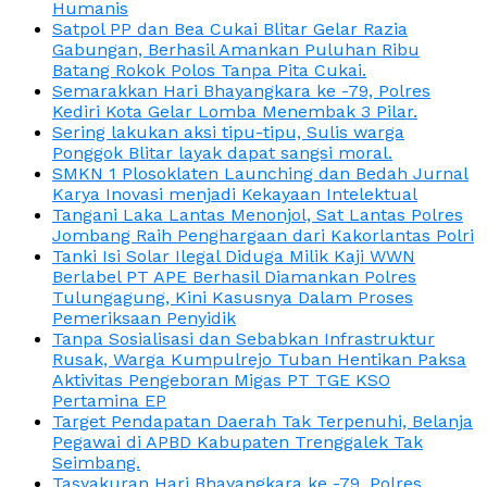
Humanis
Satpol PP dan Bea Cukai Blitar Gelar Razia
Gabungan, Berhasil Amankan Puluhan Ribu
Batang Rokok Polos Tanpa Pita Cukai.
Semarakkan Hari Bhayangkara ke -79, Polres
Kediri Kota Gelar Lomba Menembak 3 Pilar.
Sering lakukan aksi tipu-tipu, Sulis warga
Ponggok Blitar layak dapat sangsi moral.
SMKN 1 Plosoklaten Launching dan Bedah Jurnal
Karya Inovasi menjadi Kekayaan Intelektual
Tangani Laka Lantas Menonjol, Sat Lantas Polres
Jombang Raih Penghargaan dari Kakorlantas Polri
Tanki Isi Solar Ilegal Diduga Milik Kaji WWN
Berlabel PT APE Berhasil Diamankan Polres
Tulungagung, Kini Kasusnya Dalam Proses
Pemeriksaan Penyidik
Tanpa Sosialisasi dan Sebabkan Infrastruktur
Rusak, Warga Kumpulrejo Tuban Hentikan Paksa
Aktivitas Pengeboran Migas PT TGE KSO
Pertamina EP
Target Pendapatan Daerah Tak Terpenuhi, Belanja
Pegawai di APBD Kabupaten Trenggalek Tak
Seimbang.
Tasyakuran Hari Bhayangkara ke -79, Polres