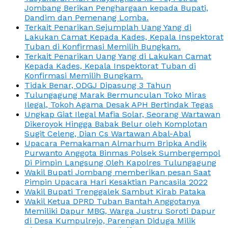
Jombang Berikan Penghargaan kepada Bupati,
Dandim dan Pemenang Lomba.
Terkait Penarikan Sejumplah Uang Yang di
Lakukan Camat Kepada Kades, Kepala Inspektorat
Tuban di Konfirmasi Memilih Bungkam.
Terkait Penarikan Uang Yang di Lakukan Camat
Kepada Kades, Kepala Inspektorat Tuban di
Konfirmasi Memilih Bungkam.
Tidak Benar, ODGJ Dipasung 3 Tahun
Tulungagung Marak Bermunculan Toko Miras
Ilegal, Tokoh Agama Desak APH Bertindak Tegas
Ungkap Giat Ilegal Mafia Solar, Seorang Wartawan
Dikeroyok Hingga Babak Belur oleh Komplotan
Sugit Celeng, Dian Cs Wartawan Abal-Abal
Upacara Pemakaman Almarhum Bripka Andik
Purwanto Anggota Binmas Polsek Sumbergempol
Di Pimpin Langsung Oleh Kapolres Tulungagung
Wakil Bupati Jombang memberikan pesan Saat
Pimpin Upacara Hari Kesaktian Pancasila 2022
Wakil Bupati Trenggalek Sambut Kirab Pataka
Wakil Ketua DPRD Tuban Bantah Anggotanya
Memiliki Dapur MBG, Warga Justru Soroti Dapur
di Desa Kumpulrejo, Parengan Diduga Milik