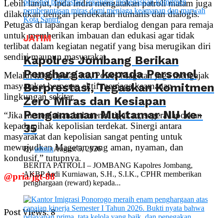
Lebih lanjut, Ipda Indra mengatakan patroli malam juga
dilakukan dengan pendekatan humanis dan dialogis.
Petugas di lapangan kerap berdialog dengan para remaja
untuk memberikan imbauan dan edukasi agar tidak
JATIM
terlibat dalam kegiatan negatif yang bisa merugikan diri
sendiri maupun masyarakat.
Kapolres Jombang Berikan
Penghargaan kepada Personel
Melalui kesempatan itu, Polres Magetan juga mengajak
Berprestasi, Tegaskan Komitmen
masyarakat berperan aktif menjaga keamanan
lingkungan sekitar.
Zero Miras dan Kesiapan
Pengamanan Muktamar NU ke-
“Jika menemukan hal mencurigakan, segera laporkan
kepada pihak kepolisian terdekat. Sinergi antara
35
masyarakat dan kepolisian sangat penting untuk
mewujudkan Magetan yang aman, nyaman, dan
By
admin
August 5, 2026
kondusif,” tutupnya.
BERITA PATROLI – JOMBANG Kapolres Jombang,
AKBP Ardi Kurniawan, S.H., S.I.K., CPHR memberikan
@pria/jgt-88
penghargaan (reward) kepada...
Post Views:
8