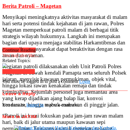
Berita Patroli – Magetan
Menyikapi meningkatnya aktivitas masyarakat di malam
hari serta potensi tindak kejahatan di jam rawan, Polres
Magetan memperkuat patroli malam di berbagai titik
strategis wilayah hukumnya. Langkah ini merupakan
bagian dari upaya menjaga stabilitas Harkamtibmas dan
memastikan masyarakat dapat beraktivitas dengan rasa
Continue Reading
aman dan nyaman.
You may also like...
Related Topics:
Kegiatan patroli dilaksanakan oleh Unit Patroli Polres
Click to comment
Magetan di bawah kendali Pamapta serta seluruh Polsek
jajaran, menyisir kawasan permukiman, objek vital,
You must be logged in to post a comment
Login
hingga lokasi rawan kenakalan remaja dan tindak
kriminalitas. Sejumlah personel juga memantau area
Leave a Reply
yang kerap dijadikan ajang balap liar, konvoi
kendaraan, hingga mabuk-mabukan di pinggir jalan.
You must be
logged in
to post a comment.
“Patroli ini kami fokuskan pada jam-jam rawan malam
More in JATIM
hari, baik di jalur utama maupun kawasan sepi
permukiman. Tujuannya untuk menekan peluang