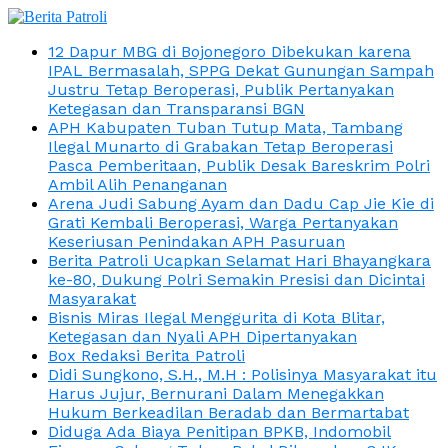
12 Dapur MBG di Bojonegoro Dibekukan karena
IPAL Bermasalah, SPPG Dekat Gunungan Sampah
Justru Tetap Beroperasi, Publik Pertanyakan
Ketegasan dan Transparansi BGN
APH Kabupaten Tuban Tutup Mata, Tambang
Ilegal Munarto di Grabakan Tetap Beroperasi
Pasca Pemberitaan, Publik Desak Bareskrim Polri
Ambil Alih Penanganan
Arena Judi Sabung Ayam dan Dadu Cap Jie Kie di
Grati Kembali Beroperasi, Warga Pertanyakan
Keseriusan Penindakan APH Pasuruan
Berita Patroli Ucapkan Selamat Hari Bhayangkara
ke-80, Dukung Polri Semakin Presisi dan Dicintai
Masyarakat
Bisnis Miras Ilegal Menggurita di Kota Blitar,
Ketegasan dan Nyali APH Dipertanyakan
Box Redaksi Berita Patroli
Didi Sungkono, S.H., M.H : Polisinya Masyarakat itu
Harus Jujur, Bernurani Dalam Menegakkan
Hukum Berkeadilan Beradab dan Bermartabat
Diduga Ada Biaya Penitipan BPKB, Indomobil