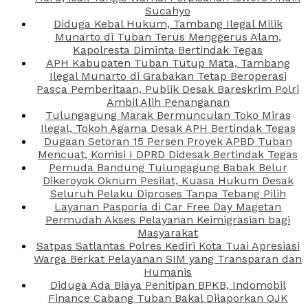
Sucahyo
Diduga Kebal Hukum, Tambang Ilegal Milik
Munarto di Tuban Terus Menggerus Alam,
Kapolresta Diminta Bertindak Tegas
APH Kabupaten Tuban Tutup Mata, Tambang
Ilegal Munarto di Grabakan Tetap Beroperasi
Pasca Pemberitaan, Publik Desak Bareskrim Polri
Ambil Alih Penanganan
Tulungagung Marak Bermunculan Toko Miras
Ilegal, Tokoh Agama Desak APH Bertindak Tegas
Dugaan Setoran 15 Persen Proyek APBD Tuban
Mencuat, Komisi I DPRD Didesak Bertindak Tegas
Pemuda Bandung Tulungagung Babak Belur
Dikeroyok Oknum Pesilat, Kuasa Hukum Desak
Seluruh Pelaku Diproses Tanpa Tebang Pilih
Layanan Pasporia di Car Free Day Magetan
Permudah Akses Pelayanan Keimigrasian bagi
Masyarakat
Satpas Satlantas Polres Kediri Kota Tuai Apresiasi
Warga Berkat Pelayanan SIM yang Transparan dan
Humanis
Diduga Ada Biaya Penitipan BPKB, Indomobil
Finance Cabang Tuban Bakal Dilaporkan OJK