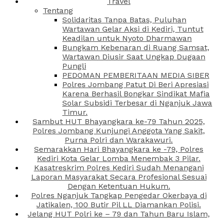
Travel
Tentang
Solidaritas Tanpa Batas, Puluhan
Wartawan Gelar Aksi di Kediri, Tuntut
Keadilan untuk Nyoto Dharmawan
Bungkam Kebenaran di Ruang Samsat,
Wartawan Diusir Saat Ungkap Dugaan
Pungli
PEDOMAN PEMBERITAAN MEDIA SIBER
Polres Jombang Patut Di Beri Apresiasi
Karena Berhasil Bongkar Sindikat Mafia
Solar Subsidi Terbesar di Nganjuk Jawa
Timur.
Sambut HUT Bhayangkara ke-79 Tahun 2025,
Polres Jombang Kunjungi Anggota Yang Sakit,
Purna Polri dan Warakawuri.
Semarakkan Hari Bhayangkara ke -79, Polres
Kediri Kota Gelar Lomba Menembak 3 Pilar.
Kasatreskrim Polres Kediri Sudah Menangani
Laporan Masyarakat Secara Profesional Sesuai
Dengan Ketentuan Hukum.
Polres Nganjuk Tangkap Pengedar Okerbaya di
Jatikalen, 100 Butir Pil LL Diamankan Polisi.
Jelang HUT Polri ke – 79 dan Tahun Baru Islam,