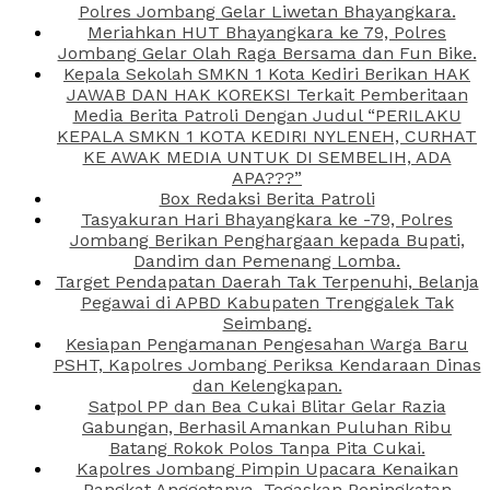
Polres Jombang Gelar Liwetan Bhayangkara.
Meriahkan HUT Bhayangkara ke 79, Polres
Jombang Gelar Olah Raga Bersama dan Fun Bike.
Kepala Sekolah SMKN 1 Kota Kediri Berikan HAK
JAWAB DAN HAK KOREKSI Terkait Pemberitaan
Media Berita Patroli Dengan Judul “PERILAKU
KEPALA SMKN 1 KOTA KEDIRI NYLENEH, CURHAT
KE AWAK MEDIA UNTUK DI SEMBELIH, ADA
APA???”
Box Redaksi Berita Patroli
Tasyakuran Hari Bhayangkara ke -79, Polres
Jombang Berikan Penghargaan kepada Bupati,
Dandim dan Pemenang Lomba.
Target Pendapatan Daerah Tak Terpenuhi, Belanja
Pegawai di APBD Kabupaten Trenggalek Tak
Seimbang.
Kesiapan Pengamanan Pengesahan Warga Baru
PSHT, Kapolres Jombang Periksa Kendaraan Dinas
dan Kelengkapan.
Satpol PP dan Bea Cukai Blitar Gelar Razia
Gabungan, Berhasil Amankan Puluhan Ribu
Batang Rokok Polos Tanpa Pita Cukai.
Kapolres Jombang Pimpin Upacara Kenaikan
Pangkat Anggotanya, Tegaskan Peningkatan