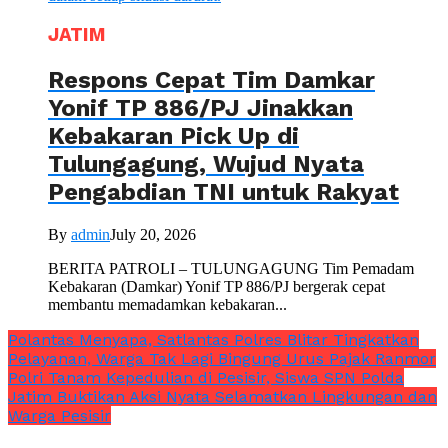
JATIM
Respons Cepat Tim Damkar
Yonif TP 886/PJ Jinakkan
Kebakaran Pick Up di
Tulungagung, Wujud Nyata
Pengabdian TNI untuk Rakyat
By
admin
July 20, 2026
BERITA PATROLI – TULUNGAGUNG Tim Pemadam
Kebakaran (Damkar) Yonif TP 886/PJ bergerak cepat
membantu memadamkan kebakaran...
Polantas Menyapa, Satlantas Polres Blitar Tingkatkan
Pelayanan, Warga Tak Lagi Bingung Urus Pajak Ranmor
Polri Tanam Kepedulian di Pesisir, Siswa SPN Polda
Jatim Buktikan Aksi Nyata Selamatkan Lingkungan dan
Warga Pesisir