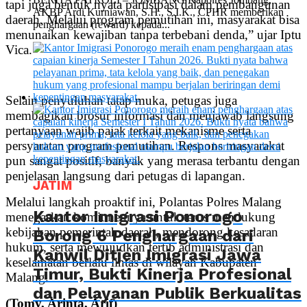
tapi juga bentuk nyata partisipasi dalam pembangunan
AKBP Ardi Kurniawan, S.H., S.I.K., CPHR memberikan
daerah. Melalui program pemutihan ini, masyarakat bisa
penghargaan (reward) kepada...
menunaikan kewajiban tanpa terbebani denda,” ujar Iptu
Vica.
Selain penyuluhan tatap muka, petugas juga
membagikan brosur informasi dan menjawab langsung
pertanyaan wajib pajak terkait mekanisme serta
persyaratan program pemutihan. Respons masyarakat
pun sangat positif, banyak yang merasa terbantu dengan
penjelasan langsung dari petugas di lapangan.
JATIM
Melalui langkah proaktif ini, Polantas Polres Malang
Kantor Imigrasi Ponorogo
menegaskan komitmennya untuk terus mendukung
kebijakan pemerintah daerah, mendorong kesadaran
Borong 6 Penghargaan dari
hukum, serta mewujudkan tertib administrasi dan
Kanwil Ditjen Imigrasi Jawa
keselamatan berlalu lintas di wilayah Kabupaten
Timur, Bukti Kinerja Profesional
Malang.
dan Pelayanan Publik Berkualitas
(Tomy, Arinta, Arif)