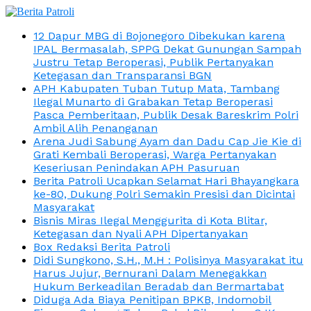
12 Dapur MBG di Bojonegoro Dibekukan karena
IPAL Bermasalah, SPPG Dekat Gunungan Sampah
Justru Tetap Beroperasi, Publik Pertanyakan
Ketegasan dan Transparansi BGN
APH Kabupaten Tuban Tutup Mata, Tambang
Ilegal Munarto di Grabakan Tetap Beroperasi
Pasca Pemberitaan, Publik Desak Bareskrim Polri
Ambil Alih Penanganan
Arena Judi Sabung Ayam dan Dadu Cap Jie Kie di
Grati Kembali Beroperasi, Warga Pertanyakan
Keseriusan Penindakan APH Pasuruan
Berita Patroli Ucapkan Selamat Hari Bhayangkara
ke-80, Dukung Polri Semakin Presisi dan Dicintai
Masyarakat
Bisnis Miras Ilegal Menggurita di Kota Blitar,
Ketegasan dan Nyali APH Dipertanyakan
Box Redaksi Berita Patroli
Didi Sungkono, S.H., M.H : Polisinya Masyarakat itu
Harus Jujur, Bernurani Dalam Menegakkan
Hukum Berkeadilan Beradab dan Bermartabat
Diduga Ada Biaya Penitipan BPKB, Indomobil