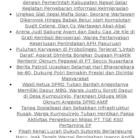
dengan Pemerintah Kabupaten Ngawi Gelar
Kegiatan Penyebaran Informasi Keimigrasian
Ungkap Giat Ilegal Mafia Solar, Seorang Wartawan
Dikeroyok Hingga Babak Belur oleh Komplotan
Sugit Celeng, Dian Cs Wartawan Abal-Abal
Arena Judi Sabung Ayam dan Dadu Cap Jie Kie di
Grati Kembali Beroperasi, Warga Pertanyakan
Keseriusan Penindakan APH Pasuruan
Puluhan Karyawan di Probolinggo Terjerat ‘Lintah
Darat’, Aparat Diminta Bongkar Dugaan Praktik
Rentenir Oknum Pegawai di PT Secco Nusantara
Berita Patroli Ucapkan Selamat Hari Bhayangkara
ke-80, Dukung Polri Semakin Presisi dan Dicintai
Masyarakat
Wakil Ketua DPRD Tuban Bantah Anggotanya
Memiliki Dapur MBG, Warga Justru Soroti Dapur
di Desa Kumpulrejo, Parengan Diduga Milik
Oknum Anggota DPRD Aktif
Tanpa Sosialisasi dan Sebabkan Infrastruktur
Rusak, Warga Kumpulrejo Tuban Hentikan Paksa
Aktivitas Pengeboran Migas PT TGE KSO
Pertamina EP
Pisah Kenal Lurah Dukuh Sutorejo Berlangsung
Haru, Isak Tangis Warnai Perpisahan Isworo Andik