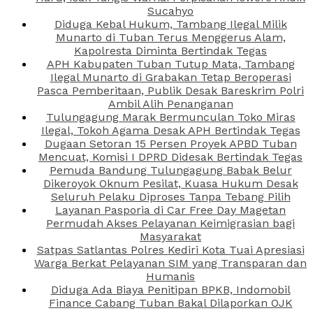
Sucahyo
Diduga Kebal Hukum, Tambang Ilegal Milik
Munarto di Tuban Terus Menggerus Alam,
Kapolresta Diminta Bertindak Tegas
APH Kabupaten Tuban Tutup Mata, Tambang
Ilegal Munarto di Grabakan Tetap Beroperasi
Pasca Pemberitaan, Publik Desak Bareskrim Polri
Ambil Alih Penanganan
Tulungagung Marak Bermunculan Toko Miras
Ilegal, Tokoh Agama Desak APH Bertindak Tegas
Dugaan Setoran 15 Persen Proyek APBD Tuban
Mencuat, Komisi I DPRD Didesak Bertindak Tegas
Pemuda Bandung Tulungagung Babak Belur
Dikeroyok Oknum Pesilat, Kuasa Hukum Desak
Seluruh Pelaku Diproses Tanpa Tebang Pilih
Layanan Pasporia di Car Free Day Magetan
Permudah Akses Pelayanan Keimigrasian bagi
Masyarakat
Satpas Satlantas Polres Kediri Kota Tuai Apresiasi
Warga Berkat Pelayanan SIM yang Transparan dan
Humanis
Diduga Ada Biaya Penitipan BPKB, Indomobil
Finance Cabang Tuban Bakal Dilaporkan OJK