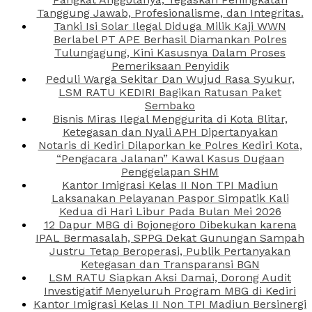
Tanggung Jawab, Profesionalisme, dan Integritas.
Tanki Isi Solar Ilegal Diduga Milik Kaji WWN
Berlabel PT APE Berhasil Diamankan Polres
Tulungagung, Kini Kasusnya Dalam Proses
Pemeriksaan Penyidik
Peduli Warga Sekitar Dan Wujud Rasa Syukur,
LSM RATU KEDIRI Bagikan Ratusan Paket
Sembako
Bisnis Miras Ilegal Menggurita di Kota Blitar,
Ketegasan dan Nyali APH Dipertanyakan
Notaris di Kediri Dilaporkan ke Polres Kediri Kota,
“Pengacara Jalanan” Kawal Kasus Dugaan
Penggelapan SHM
Kantor Imigrasi Kelas II Non TPI Madiun
Laksanakan Pelayanan Paspor Simpatik Kali
Kedua di Hari Libur Pada Bulan Mei 2026
12 Dapur MBG di Bojonegoro Dibekukan karena
IPAL Bermasalah, SPPG Dekat Gunungan Sampah
Justru Tetap Beroperasi, Publik Pertanyakan
Ketegasan dan Transparansi BGN
LSM RATU Siapkan Aksi Damai, Dorong Audit
Investigatif Menyeluruh Program MBG di Kediri
Kantor Imigrasi Kelas II Non TPI Madiun Bersinergi