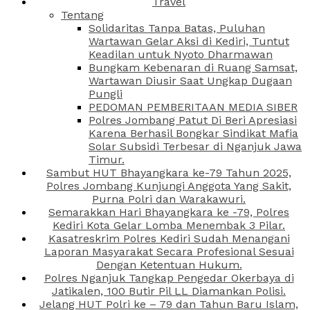
Travel
Tentang
Solidaritas Tanpa Batas, Puluhan
Wartawan Gelar Aksi di Kediri, Tuntut
Keadilan untuk Nyoto Dharmawan
Bungkam Kebenaran di Ruang Samsat,
Wartawan Diusir Saat Ungkap Dugaan
Pungli
PEDOMAN PEMBERITAAN MEDIA SIBER
Polres Jombang Patut Di Beri Apresiasi
Karena Berhasil Bongkar Sindikat Mafia
Solar Subsidi Terbesar di Nganjuk Jawa
Timur.
Sambut HUT Bhayangkara ke-79 Tahun 2025,
Polres Jombang Kunjungi Anggota Yang Sakit,
Purna Polri dan Warakawuri.
Semarakkan Hari Bhayangkara ke -79, Polres
Kediri Kota Gelar Lomba Menembak 3 Pilar.
Kasatreskrim Polres Kediri Sudah Menangani
Laporan Masyarakat Secara Profesional Sesuai
Dengan Ketentuan Hukum.
Polres Nganjuk Tangkap Pengedar Okerbaya di
Jatikalen, 100 Butir Pil LL Diamankan Polisi.
Jelang HUT Polri ke – 79 dan Tahun Baru Islam,