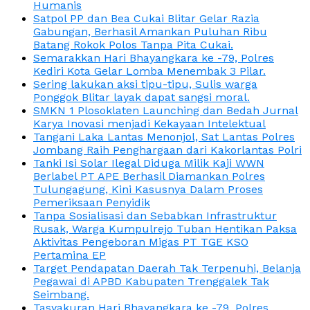
Humanis
Satpol PP dan Bea Cukai Blitar Gelar Razia
Gabungan, Berhasil Amankan Puluhan Ribu
Batang Rokok Polos Tanpa Pita Cukai.
Semarakkan Hari Bhayangkara ke -79, Polres
Kediri Kota Gelar Lomba Menembak 3 Pilar.
Sering lakukan aksi tipu-tipu, Sulis warga
Ponggok Blitar layak dapat sangsi moral.
SMKN 1 Plosoklaten Launching dan Bedah Jurnal
Karya Inovasi menjadi Kekayaan Intelektual
Tangani Laka Lantas Menonjol, Sat Lantas Polres
Jombang Raih Penghargaan dari Kakorlantas Polri
Tanki Isi Solar Ilegal Diduga Milik Kaji WWN
Berlabel PT APE Berhasil Diamankan Polres
Tulungagung, Kini Kasusnya Dalam Proses
Pemeriksaan Penyidik
Tanpa Sosialisasi dan Sebabkan Infrastruktur
Rusak, Warga Kumpulrejo Tuban Hentikan Paksa
Aktivitas Pengeboran Migas PT TGE KSO
Pertamina EP
Target Pendapatan Daerah Tak Terpenuhi, Belanja
Pegawai di APBD Kabupaten Trenggalek Tak
Seimbang.
Tasyakuran Hari Bhayangkara ke -79, Polres