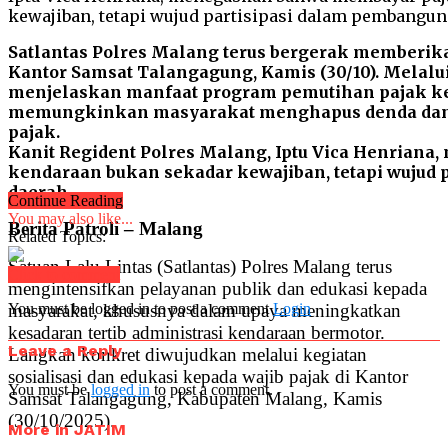
Satlantas Polres Malang terus bergerak memberika
Kantor Samsat Talangagung, Kamis (30/10). Melalui
menjelaskan manfaat program pemutihan pajak k
memungkinkan masyarakat menghapus denda dan 
pajak.
Kanit Regident Polres Malang, Iptu Vica Henrian
kendaraan bukan sekadar kewajiban, tetapi wujud
daerah.
Continue Reading
You may also like...
Berita Patroli – Malang
Related Topics:
Satuan Lalu Lintas (Satlantas) Polres Malang terus
Click to comment
mengintensifkan pelayanan publik dan edukasi kepada
masyarakat, khususnya dalam upaya meningkatkan
You must be logged in to post a comment
Login
kesadaran tertib administrasi kendaraan bermotor.
Leave a Reply
Langkah konkret diwujudkan melalui kegiatan
sosialisasi dan edukasi kepada wajib pajak di Kantor
You must be
logged in
to post a comment.
Samsat Talangagung, Kabupaten Malang, Kamis
(30/10/2025).
More in JATIM