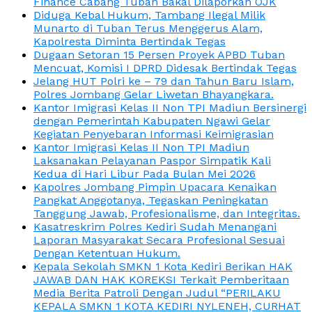
Finance Cabang Tuban Bakal Dilaporkan OJK
Diduga Kebal Hukum, Tambang Ilegal Milik
Munarto di Tuban Terus Menggerus Alam,
Kapolresta Diminta Bertindak Tegas
Dugaan Setoran 15 Persen Proyek APBD Tuban
Mencuat, Komisi I DPRD Didesak Bertindak Tegas
Jelang HUT Polri ke – 79 dan Tahun Baru Islam,
Polres Jombang Gelar Liwetan Bhayangkara.
Kantor Imigrasi Kelas II Non TPI Madiun Bersinergi
dengan Pemerintah Kabupaten Ngawi Gelar
Kegiatan Penyebaran Informasi Keimigrasian
Kantor Imigrasi Kelas II Non TPI Madiun
Laksanakan Pelayanan Paspor Simpatik Kali
Kedua di Hari Libur Pada Bulan Mei 2026
Kapolres Jombang Pimpin Upacara Kenaikan
Pangkat Anggotanya, Tegaskan Peningkatan
Tanggung Jawab, Profesionalisme, dan Integritas.
Kasatreskrim Polres Kediri Sudah Menangani
Laporan Masyarakat Secara Profesional Sesuai
Dengan Ketentuan Hukum.
Kepala Sekolah SMKN 1 Kota Kediri Berikan HAK
JAWAB DAN HAK KOREKSI Terkait Pemberitaan
Media Berita Patroli Dengan Judul “PERILAKU
KEPALA SMKN 1 KOTA KEDIRI NYLENEH, CURHAT