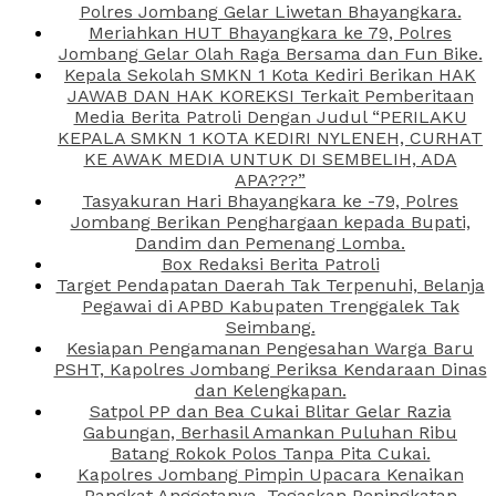
Polres Jombang Gelar Liwetan Bhayangkara.
Meriahkan HUT Bhayangkara ke 79, Polres
Jombang Gelar Olah Raga Bersama dan Fun Bike.
Kepala Sekolah SMKN 1 Kota Kediri Berikan HAK
JAWAB DAN HAK KOREKSI Terkait Pemberitaan
Media Berita Patroli Dengan Judul “PERILAKU
KEPALA SMKN 1 KOTA KEDIRI NYLENEH, CURHAT
KE AWAK MEDIA UNTUK DI SEMBELIH, ADA
APA???”
Tasyakuran Hari Bhayangkara ke -79, Polres
Jombang Berikan Penghargaan kepada Bupati,
Dandim dan Pemenang Lomba.
Box Redaksi Berita Patroli
Target Pendapatan Daerah Tak Terpenuhi, Belanja
Pegawai di APBD Kabupaten Trenggalek Tak
Seimbang.
Kesiapan Pengamanan Pengesahan Warga Baru
PSHT, Kapolres Jombang Periksa Kendaraan Dinas
dan Kelengkapan.
Satpol PP dan Bea Cukai Blitar Gelar Razia
Gabungan, Berhasil Amankan Puluhan Ribu
Batang Rokok Polos Tanpa Pita Cukai.
Kapolres Jombang Pimpin Upacara Kenaikan
Pangkat Anggotanya, Tegaskan Peningkatan