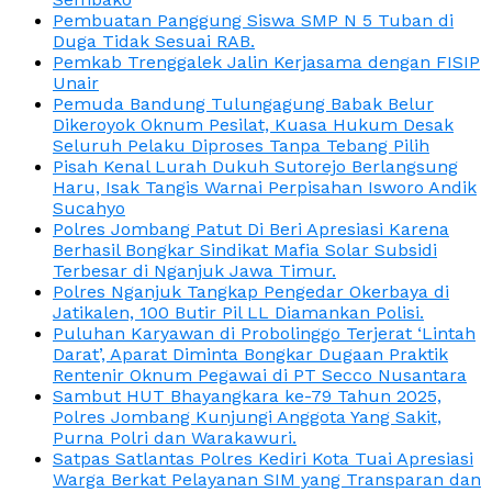
Pembuatan Panggung Siswa SMP N 5 Tuban di
Duga Tidak Sesuai RAB.
Pemkab Trenggalek Jalin Kerjasama dengan FISIP
Unair
Pemuda Bandung Tulungagung Babak Belur
Dikeroyok Oknum Pesilat, Kuasa Hukum Desak
Seluruh Pelaku Diproses Tanpa Tebang Pilih
Pisah Kenal Lurah Dukuh Sutorejo Berlangsung
Haru, Isak Tangis Warnai Perpisahan Isworo Andik
Sucahyo
Polres Jombang Patut Di Beri Apresiasi Karena
Berhasil Bongkar Sindikat Mafia Solar Subsidi
Terbesar di Nganjuk Jawa Timur.
Polres Nganjuk Tangkap Pengedar Okerbaya di
Jatikalen, 100 Butir Pil LL Diamankan Polisi.
Puluhan Karyawan di Probolinggo Terjerat ‘Lintah
Darat’, Aparat Diminta Bongkar Dugaan Praktik
Rentenir Oknum Pegawai di PT Secco Nusantara
Sambut HUT Bhayangkara ke-79 Tahun 2025,
Polres Jombang Kunjungi Anggota Yang Sakit,
Purna Polri dan Warakawuri.
Satpas Satlantas Polres Kediri Kota Tuai Apresiasi
Warga Berkat Pelayanan SIM yang Transparan dan