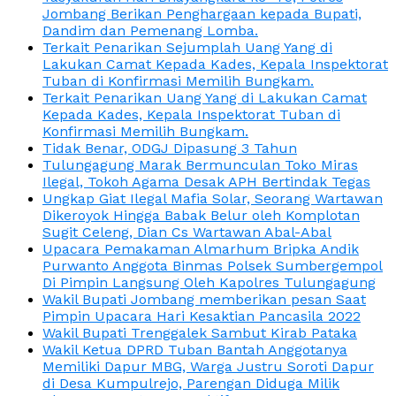
Jombang Berikan Penghargaan kepada Bupati,
Dandim dan Pemenang Lomba.
Terkait Penarikan Sejumplah Uang Yang di
Lakukan Camat Kepada Kades, Kepala Inspektorat
Tuban di Konfirmasi Memilih Bungkam.
Terkait Penarikan Uang Yang di Lakukan Camat
Kepada Kades, Kepala Inspektorat Tuban di
Konfirmasi Memilih Bungkam.
Tidak Benar, ODGJ Dipasung 3 Tahun
Tulungagung Marak Bermunculan Toko Miras
Ilegal, Tokoh Agama Desak APH Bertindak Tegas
Ungkap Giat Ilegal Mafia Solar, Seorang Wartawan
Dikeroyok Hingga Babak Belur oleh Komplotan
Sugit Celeng, Dian Cs Wartawan Abal-Abal
Upacara Pemakaman Almarhum Bripka Andik
Purwanto Anggota Binmas Polsek Sumbergempol
Di Pimpin Langsung Oleh Kapolres Tulungagung
Wakil Bupati Jombang memberikan pesan Saat
Pimpin Upacara Hari Kesaktian Pancasila 2022
Wakil Bupati Trenggalek Sambut Kirab Pataka
Wakil Ketua DPRD Tuban Bantah Anggotanya
Memiliki Dapur MBG, Warga Justru Soroti Dapur
di Desa Kumpulrejo, Parengan Diduga Milik