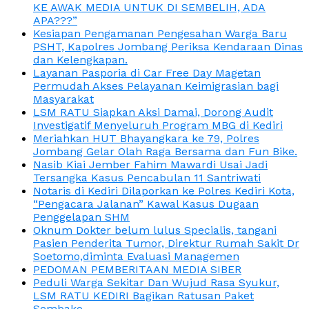
KE AWAK MEDIA UNTUK DI SEMBELIH, ADA
APA???”
Kesiapan Pengamanan Pengesahan Warga Baru
PSHT, Kapolres Jombang Periksa Kendaraan Dinas
dan Kelengkapan.
Layanan Pasporia di Car Free Day Magetan
Permudah Akses Pelayanan Keimigrasian bagi
Masyarakat
LSM RATU Siapkan Aksi Damai, Dorong Audit
Investigatif Menyeluruh Program MBG di Kediri
Meriahkan HUT Bhayangkara ke 79, Polres
Jombang Gelar Olah Raga Bersama dan Fun Bike.
Nasib Kiai Jember Fahim Mawardi Usai Jadi
Tersangka Kasus Pencabulan 11 Santriwati
Notaris di Kediri Dilaporkan ke Polres Kediri Kota,
“Pengacara Jalanan” Kawal Kasus Dugaan
Penggelapan SHM
Oknum Dokter belum lulus Specialis, tangani
Pasien Penderita Tumor, Direktur Rumah Sakit Dr
Soetomo,diminta Evaluasi Managemen
PEDOMAN PEMBERITAAN MEDIA SIBER
Peduli Warga Sekitar Dan Wujud Rasa Syukur,
LSM RATU KEDIRI Bagikan Ratusan Paket
Sembako