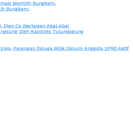
irmasi Memilih Bungkam.
lih Bungkam.
g, Dian Cs Wartawan Abal-Abal
ngsung Oleh Kapolres Tulungagung
rejo, Parengan Diduga Milik Oknum Anggota DPRD Aktif