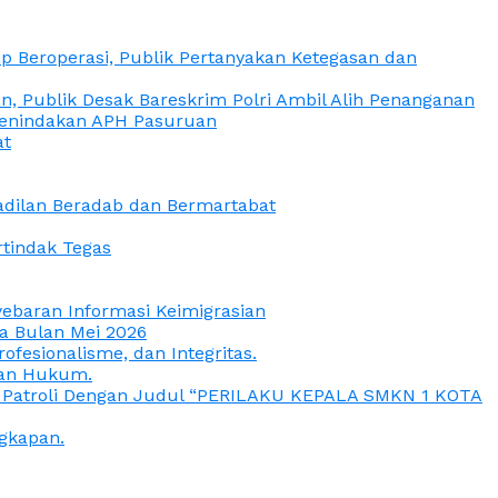
 Beroperasi, Publik Pertanyakan Ketegasan dan
, Publik Desak Bareskrim Polri Ambil Alih Penanganan
 Penindakan APH Pasuruan
at
eadilan Beradab dan Bermartabat
rtindak Tegas
yebaran Informasi Keimigrasian
da Bulan Mei 2026
esionalisme, dan Integritas.
uan Hukum.
a Patroli Dengan Judul “PERILAKU KEPALA SMKN 1 KOTA
gkapan.