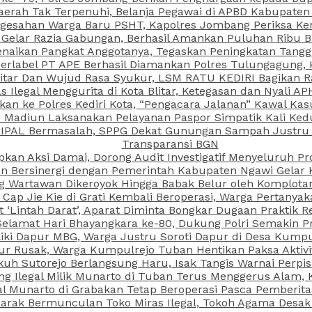
aerah Tak Terpenuhi, Belanja Pegawai di APBD Kabupaten
esahan Warga Baru PSHT, Kapolres Jombang Periksa Ken
r Gelar Razia Gabungan, Berhasil Amankan Puluhan Ribu B
aikan Pangkat Anggotanya, Tegaskan Peningkatan Tanggun
N Berlabel PT APE Berhasil Diamankan Polres Tulungagung
kitar Dan Wujud Rasa Syukur, LSM RATU KEDIRI Bagikan 
as Ilegal Menggurita di Kota Blitar, Ketegasan dan Nyali A
porkan ke Polres Kediri Kota, “Pengacara Jalanan” Kawal 
PI Madiun Laksanakan Pelayanan Paspor Simpatik Kali Ked
 IPAL Bermasalah, SPPG Dekat Gunungan Sampah Justru T
Transparansi BGN
kan Aksi Damai, Dorong Audit Investigatif Menyeluruh Pr
iun Bersinergi dengan Pemerintah Kabupaten Ngawi Gelar 
ang Wartawan Dikeroyok Hingga Babak Belur oleh Komplota
ap Jie Kie di Grati Kembali Beroperasi, Warga Pertany
t ‘Lintah Darat’, Aparat Diminta Bongkar Dugaan Praktik
Selamat Hari Bhayangkara ke-80, Dukung Polri Semakin Pr
ki Dapur MBG, Warga Justru Soroti Dapur di Desa Kumpu
ktur Rusak, Warga Kumpulrejo Tuban Hentikan Paksa Akti
kuh Sutorejo Berlangsung Haru, Isak Tangis Warnai Perpi
 Ilegal Milik Munarto di Tuban Terus Menggerus Alam, K
Munarto di Grabakan Tetap Beroperasi Pasca Pemberitaa
rak Bermunculan Toko Miras Ilegal, Tokoh Agama Desak