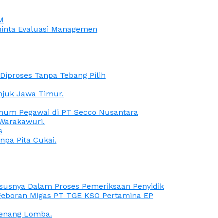
M
iminta Evaluasi Managemen
iproses Tanpa Tebang Pilih
anjuk Jawa Timur.
Oknum Pegawai di PT Secco Nusantara
Warakawuri.
s
npa Pita Cukai.
Kasusnya Dalam Proses Pemeriksaan Penyidik
ngeboran Migas PT TGE KSO Pertamina EP
menang Lomba.