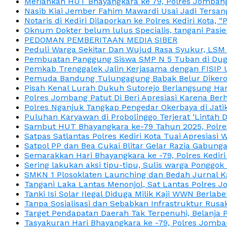
Meriahkan HUT Bhayangkara ke 79, Polres Jombang
Nasib Kiai Jember Fahim Mawardi Usai Jadi Tersan
Notaris di Kediri Dilaporkan ke Polres Kediri Kot
Oknum Dokter belum lulus Specialis, tangani Pasi
PEDOMAN PEMBERITAAN MEDIA SIBER
Peduli Warga Sekitar Dan Wujud Rasa Syukur, LS
Pembuatan Panggung Siswa SMP N 5 Tuban di Duga
Pemkab Trenggalek Jalin Kerjasama dengan FISIP 
Pemuda Bandung Tulungagung Babak Belur Dikeroy
Pisah Kenal Lurah Dukuh Sutorejo Berlangsung Har
Polres Jombang Patut Di Beri Apresiasi Karena Berh
Polres Nganjuk Tangkap Pengedar Okerbaya di Jatika
Puluhan Karyawan di Probolinggo Terjerat ‘Lintah 
Sambut HUT Bhayangkara ke-79 Tahun 2025, Polres
Satpas Satlantas Polres Kediri Kota Tuai Apresias
Satpol PP dan Bea Cukai Blitar Gelar Razia Gabung
Semarakkan Hari Bhayangkara ke -79, Polres Kedir
Sering lakukan aksi tipu-tipu, Sulis warga Ponggok 
SMKN 1 Plosoklaten Launching dan Bedah Jurnal Ka
Tangani Laka Lantas Menonjol, Sat Lantas Polres J
Tanki Isi Solar Ilegal Diduga Milik Kaji WWN Berl
Tanpa Sosialisasi dan Sebabkan Infrastruktur Rus
Target Pendapatan Daerah Tak Terpenuhi, Belanja
Tasyakuran Hari Bhayangkara ke -79, Polres Jom