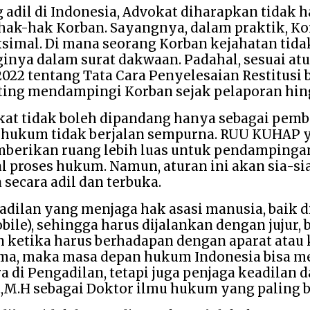
dil di Indonesia, Advokat diharapkan tidak 
hak-hak Korban. Sayangnya, dalam praktik, Ko
mal. Di mana seorang Korban kejahatan tidak 
nya dalam surat dakwaan. Padahal, sesuai atur
2 tentang Tata Cara Penyelesaian Restitusi b
nting mendampingi Korban sejak pelaporan hin
t tidak boleh dipandang hanya sebagai pembel
em hukum tidak berjalan sempurna. RUU KUHAP
berikan ruang lebih luas untuk pendampinga
 proses hukum. Namun, aturan ini akan sia-sia
secara adil dan terbuka.
adilan yang menjaga hak asasi manusia, baik d
bile), sehingga harus dijalankan dengan jujur
ketika harus berhadapan dengan aparat atau ke
ma, maka masa depan hukum Indonesia bisa menj
di Pengadilan, tetapi juga penjaga keadilan 
,M.H sebagai Doktor ilmu hukum yang paling