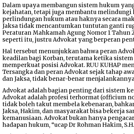
Dalam upaya membangun sistem hukum yang a
kejahatan, tetapi juga membantu melindungi 
perlindungan hukum atau haknya secara maksi
Jaksa tidak mencantumkan tuntutan ganti rugi
Peraturan Mahkamah Agung Nomor 1 Tahun 202
seperti itu, justru Advokat yang berperan pe
Hal tersebut menunjukkan bahwa peran Advoka
keadilan bagi Korban, terutama ketika sist
memperkuat posisi Advokat. RUU KUHAP mem
Tersangka dan peran Advokat sejak tahap awal
dan Jaksa, tidak benar-benar menjalankannya 
Advokat adalah bagian penting dari sistem ke
Advokat adalah profesi terhormat (officium no
tidak boleh takut membela kebenaran, bahkan 
Jaksa, Hakim, dan masyarakat bisa bekerja sa
kemanusiaan. Advokat bukan hanya pengacara 
hadapan hukum, “ucap Dr Rohman Hakim, S.H.