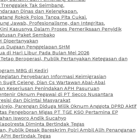
 Trenggalek Tak Seimbang.
daraan Dinas dan Kelengkapan.
atang Rokok Polos Tanpa Pita Cukai.
g Jawab, Profesionalisme, dan Integritas.
, Kini Kasusnya Dalam Proses Pemeriksaan Penyidik
Ratusan Paket Sembako
PH Dipertanyakan
Kasus Dugaan Penggelapan SHM
ua di Hari Libur Pada Bulan Mei 2026
etap Beroperasi, Publik Pertanyakan Ketegasan dan
ogram MBG di Kediri
Kegiatan Penyebaran Informasi Keimigrasian
n Sugit Celeng, Dian Cs Wartawan Abal-Abal
akan Keseriusan Penindakan APH Pasuruan
 Rentenir Oknum Pegawai di PT Secco Nusantara
esisi dan Dicintai Masyarakat
lrejo, Parengan Diduga Milik Oknum Anggota DPRD Aktif
vitas Pengeboran Migas PT TGE KSO Pertamina EP
sahan Isworo Andik Sucahyo
apolresta Diminta Bertindak Tegas
n, Publik Desak Bareskrim Polri Ambil Alih Penanganan
 APH Bertindak Tegas