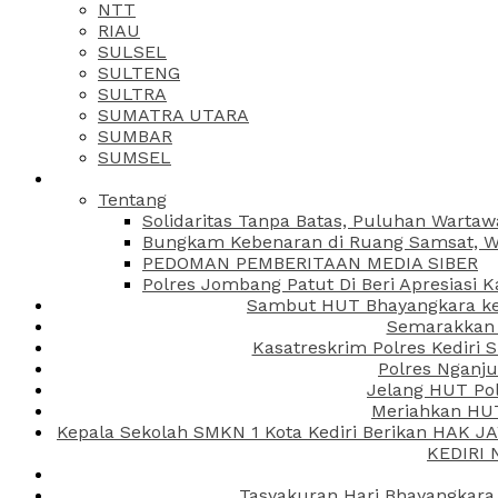
NTT
RIAU
SULSEL
SULTENG
SULTRA
SUMATRA UTARA
SUMBAR
SUMSEL
Tentang
Solidaritas Tanpa Batas, Puluhan Wartaw
Bungkam Kebenaran di Ruang Samsat, Wa
PEDOMAN PEMBERITAAN MEDIA SIBER
Polres Jombang Patut Di Beri Apresiasi K
Sambut HUT Bhayangkara ke-
Semarakkan H
Kasatreskrim Polres Kediri
Polres Nganju
Jelang HUT Pol
Meriahkan HUT
Kepala Sekolah SMKN 1 Kota Kediri Berikan HAK 
KEDIRI
Tasyakuran Hari Bhayangkara