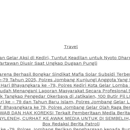
Travel
an Gelar Aksi di Kediri, Tuntut Keadilan untuk Nyoto Dh
rtawan Diusir Saat Ungkap Dugaan Pungli
arena Berhasil Bongkar Sindikat Mafia Solar Subsidi Terb
79 Tahun 2025, Polres Jombang Kunjungi Anggota Yang Sa
ari Bhayangkara ke -79, Polres Kediri Kota Gelar Lomba
 Sudah Menangani Laporan Masyarakat Secara Profesiona
k Tangkap Pengedar Okerbaya di Jatikalen, 100 Butir Pil L
ri ke – 79 dan Tahun Baru Islam, Polres Jombang Gelar 
 Bhayangkara ke 79, Polres Jombang Gelar Olah Raga Be
JAWAB DAN HAK KOREKSI Terkait Pemberitaan Media Beri
 NYLENEH, CURHAT KE AWAK MEDIA UNTUK DI SEMBELIH,
Box Redaksi Berita Patroli
 ke -79, Polres Jombang Berikan Penghargaan kepada B