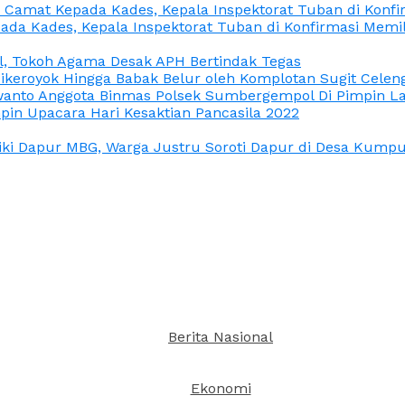
n Camat Kepada Kades, Kepala Inspektorat Tuban di Konf
ada Kades, Kepala Inspektorat Tuban di Konfirmasi Memi
l, Tokoh Agama Desak APH Bertindak Tegas
Dikeroyok Hingga Babak Belur oleh Komplotan Sugit Celen
nto Anggota Binmas Polsek Sumbergempol Di Pimpin La
in Upacara Hari Kesaktian Pancasila 2022
ki Dapur MBG, Warga Justru Soroti Dapur di Desa Kumpul
Berita Nasional
Ekonomi