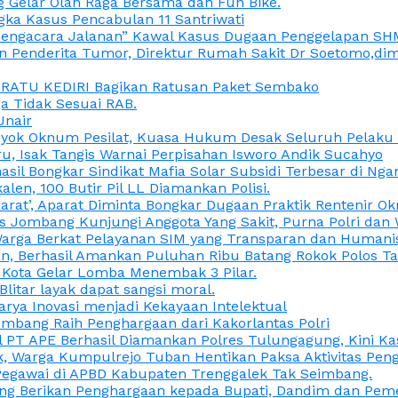
 Gelar Olah Raga Bersama dan Fun Bike.
gka Kasus Pencabulan 11 Santriwati
a, “Pengacara Jalanan” Kawal Kasus Dugaan Penggelapan SH
en Penderita Tumor, Direktur Rumah Sakit Dr Soetomo,d
M RATU KEDIRI Bagikan Ratusan Paket Sembako
 Tidak Sesuai RAB.
Unair
ok Oknum Pesilat, Kuasa Hukum Desak Seluruh Pelaku D
u, Isak Tangis Warnai Perpisahan Isworo Andik Sucahyo
asil Bongkar Sindikat Mafia Solar Subsidi Terbesar di Ng
len, 100 Butir Pil LL Diamankan Polisi.
Darat’, Aparat Diminta Bongkar Dugaan Praktik Rentenir 
 Jombang Kunjungi Anggota Yang Sakit, Purna Polri dan 
i Warga Berkat Pelayanan SIM yang Transparan dan Humani
an, Berhasil Amankan Puluhan Ribu Batang Rokok Polos Ta
i Kota Gelar Lomba Menembak 3 Pilar.
Blitar layak dapat sangsi moral.
rya Inovasi menjadi Kekayaan Intelektual
ombang Raih Penghargaan dari Kakorlantas Polri
abel PT APE Berhasil Diamankan Polres Tulungagung, Kini 
ak, Warga Kumpulrejo Tuban Hentikan Paksa Aktivitas Pe
 Pegawai di APBD Kabupaten Trenggalek Tak Seimbang.
bang Berikan Penghargaan kepada Bupati, Dandim dan Pe