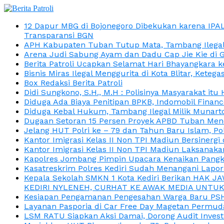
12 Dapur MBG di Bojonegoro Dibekukan karena IPA
Transparansi BGN
APH Kabupaten Tuban Tutup Mata, Tambang Ilegal M
Arena Judi Sabung Ayam dan Dadu Cap Jie Kie di 
Berita Patroli Ucapkan Selamat Hari Bhayangkara k
Bisnis Miras Ilegal Menggurita di Kota Blitar, Kete
Box Redaksi Berita Patroli
Didi Sungkono, S.H., M.H : Polisinya Masyarakat 
Diduga Ada Biaya Penitipan BPKB, Indomobil Finan
Diduga Kebal Hukum, Tambang Ilegal Milik Munarto
Dugaan Setoran 15 Persen Proyek APBD Tuban Menc
Jelang HUT Polri ke – 79 dan Tahun Baru Islam, P
Kantor Imigrasi Kelas II Non TPI Madiun Bersiner
Kantor Imigrasi Kelas II Non TPI Madiun Laksanaka
Kapolres Jombang Pimpin Upacara Kenaikan Pangkat
Kasatreskrim Polres Kediri Sudah Menangani Lapo
Kepala Sekolah SMKN 1 Kota Kediri Berikan HAK 
KEDIRI NYLENEH, CURHAT KE AWAK MEDIA UNTUK 
Kesiapan Pengamanan Pengesahan Warga Baru PSHT
Layanan Pasporia di Car Free Day Magetan Permud
LSM RATU Siapkan Aksi Damai, Dorong Audit Invest