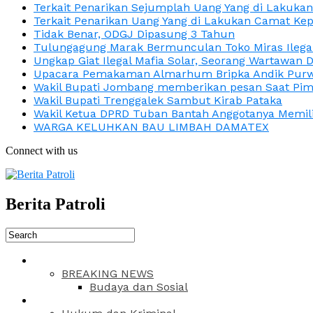
Terkait Penarikan Sejumplah Uang Yang di Lakuka
Terkait Penarikan Uang Yang di Lakukan Camat Kep
Tidak Benar, ODGJ Dipasung 3 Tahun
Tulungagung Marak Bermunculan Toko Miras Ilega
Ungkap Giat Ilegal Mafia Solar, Seorang Wartawan 
Upacara Pemakaman Almarhum Bripka Andik Purwa
Wakil Bupati Jombang memberikan pesan Saat Pimp
Wakil Bupati Trenggalek Sambut Kirab Pataka
Wakil Ketua DPRD Tuban Bantah Anggotanya Memili
WARGA KELUHKAN BAU LIMBAH DAMATEX
Connect with us
Berita Patroli
BREAKING NEWS
Budaya dan Sosial