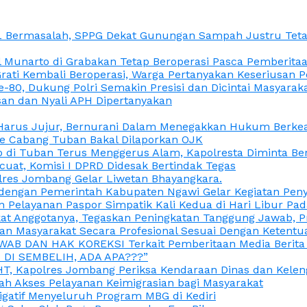
L Bermasalah, SPPG Dekat Gunungan Sampah Justru Tetap
unarto di Grabakan Tetap Beroperasi Pasca Pemberitaan
Grati Kembali Beroperasi, Warga Pertanyakan Keseriusan
e-80, Dukung Polri Semakin Presisi dan Dicintai Masyarak
gasan dan Nyali APH Dipertanyakan
itu Harus Jujur, Bernurani Dalam Menegakkan Hukum Berk
ce Cabang Tuban Bakal Dilaporkan OJK
 di Tuban Terus Menggerus Alam, Kapolresta Diminta Be
uat, Komisi I DPRD Didesak Bertindak Tegas
olres Jombang Gelar Liwetan Bhayangkara.
gi dengan Pemerintah Kabupaten Ngawi Gelar Kegiatan Pen
n Pelayanan Paspor Simpatik Kali Kedua di Hari Libur Pa
 Anggotanya, Tegaskan Peningkatan Tanggung Jawab, Prof
ran Masyarakat Secara Profesional Sesuai Dengan Ketent
JAWAB DAN HAK KOREKSI Terkait Pemberitaan Media Berit
DI SEMBELIH, ADA APA???”
, Kapolres Jombang Periksa Kendaraan Dinas dan Kelen
ah Akses Pelayanan Keimigrasian bagi Masyarakat
igatif Menyeluruh Program MBG di Kediri