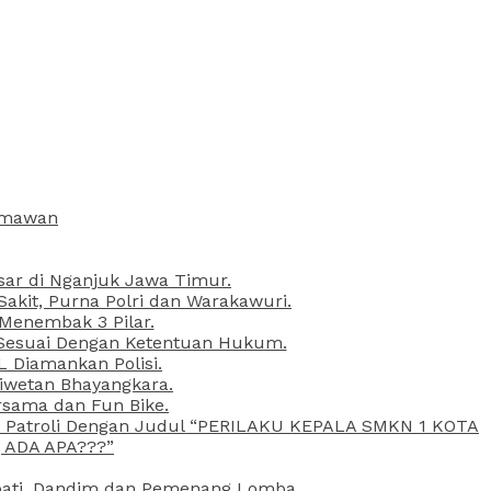
armawan
esar di Nganjuk Jawa Timur.
kit, Purna Polri dan Warakawuri.
 Menembak 3 Pilar.
l Sesuai Dengan Ketentuan Hukum.
L Diamankan Polisi.
Liwetan Bhayangkara.
rsama dan Fun Bike.
ta Patroli Dengan Judul “PERILAKU KEPALA SMKN 1 KOTA
 ADA APA???”
upati, Dandim dan Pemenang Lomba.