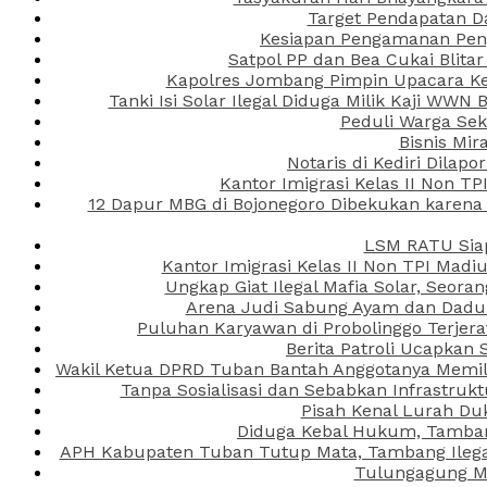
Target Pendapatan D
Kesiapan Pengamanan Peng
Satpol PP dan Bea Cukai Blita
Kapolres Jombang Pimpin Upacara Ken
Tanki Isi Solar Ilegal Diduga Milik Kaji WW
Peduli Warga Se
Bisnis Mir
Notaris di Kediri Dila
Kantor Imigrasi Kelas II Non T
12 Dapur MBG di Bojonegoro Dibekukan karena
LSM RATU Siap
Kantor Imigrasi Kelas II Non TPI Mad
Ungkap Giat Ilegal Mafia Solar, Seor
Arena Judi Sabung Ayam dan Dadu C
Puluhan Karyawan di Probolinggo Terjera
Berita Patroli Ucapkan 
Wakil Ketua DPRD Tuban Bantah Anggotanya Memili
Tanpa Sosialisasi dan Sebabkan Infrastru
Pisah Kenal Lurah Du
Diduga Kebal Hukum, Tambang
APH Kabupaten Tuban Tutup Mata, Tambang Ilegal 
Tulungagung Ma