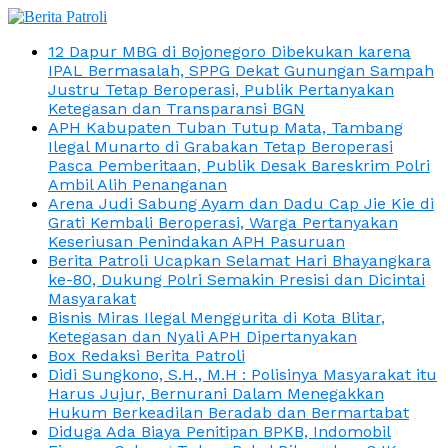
12 Dapur MBG di Bojonegoro Dibekukan karena
IPAL Bermasalah, SPPG Dekat Gunungan Sampah
Justru Tetap Beroperasi, Publik Pertanyakan
Ketegasan dan Transparansi BGN
APH Kabupaten Tuban Tutup Mata, Tambang
Ilegal Munarto di Grabakan Tetap Beroperasi
Pasca Pemberitaan, Publik Desak Bareskrim Polri
Ambil Alih Penanganan
Arena Judi Sabung Ayam dan Dadu Cap Jie Kie di
Grati Kembali Beroperasi, Warga Pertanyakan
Keseriusan Penindakan APH Pasuruan
Berita Patroli Ucapkan Selamat Hari Bhayangkara
ke-80, Dukung Polri Semakin Presisi dan Dicintai
Masyarakat
Bisnis Miras Ilegal Menggurita di Kota Blitar,
Ketegasan dan Nyali APH Dipertanyakan
Box Redaksi Berita Patroli
Didi Sungkono, S.H., M.H : Polisinya Masyarakat itu
Harus Jujur, Bernurani Dalam Menegakkan
Hukum Berkeadilan Beradab dan Bermartabat
Diduga Ada Biaya Penitipan BPKB, Indomobil