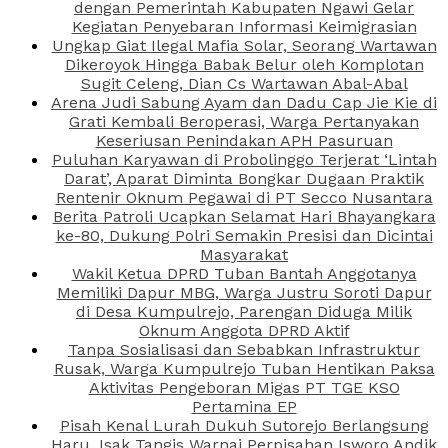
dengan Pemerintah Kabupaten Ngawi Gelar
Kegiatan Penyebaran Informasi Keimigrasian
Ungkap Giat Ilegal Mafia Solar, Seorang Wartawan
Dikeroyok Hingga Babak Belur oleh Komplotan
Sugit Celeng, Dian Cs Wartawan Abal-Abal
Arena Judi Sabung Ayam dan Dadu Cap Jie Kie di
Grati Kembali Beroperasi, Warga Pertanyakan
Keseriusan Penindakan APH Pasuruan
Puluhan Karyawan di Probolinggo Terjerat ‘Lintah
Darat’, Aparat Diminta Bongkar Dugaan Praktik
Rentenir Oknum Pegawai di PT Secco Nusantara
Berita Patroli Ucapkan Selamat Hari Bhayangkara
ke-80, Dukung Polri Semakin Presisi dan Dicintai
Masyarakat
Wakil Ketua DPRD Tuban Bantah Anggotanya
Memiliki Dapur MBG, Warga Justru Soroti Dapur
di Desa Kumpulrejo, Parengan Diduga Milik
Oknum Anggota DPRD Aktif
Tanpa Sosialisasi dan Sebabkan Infrastruktur
Rusak, Warga Kumpulrejo Tuban Hentikan Paksa
Aktivitas Pengeboran Migas PT TGE KSO
Pertamina EP
Pisah Kenal Lurah Dukuh Sutorejo Berlangsung
Haru, Isak Tangis Warnai Perpisahan Isworo Andik