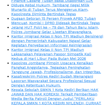
Finance Cabang Tuban Bakal Dilaporkan OJK
Diduga Kebal Hukum, Tambang Ilegal Milik
Munarto di Tuban Terus Menggerus Alam,
Kapolresta Diminta Bertindak Tegas
Dugaan Setoran 15 Persen Proyek APBD Tuban
Mencuat, Komisi I DPRD Didesak Bertindak Tegas
Jelang HUT Polri ke – 79 dan Tahun Baru Islam,
Polres Jombang Gelar Liwetan Bhayangkara.
Kantor Imigrasi Kelas II Non TPI Madiun Bersinergi
dengan Pemerintah Kabupaten Ngawi Gelar
Kegiatan Penyebaran Informasi Keimigrasian
Kantor Imigrasi Kelas II Non TPI Madiun
Laksanakan Pelayanan Paspor Simpatik Kali
Kedua di Hari Libur Pada Bulan Mei 2026
Kapolres Jombang Pimpin Upacara Kenaikan
Pangkat Anggotanya, Tegaskan Peningkatan
Tanggung Jawab, Profesionalisme, dan Integritas.
Kasatreskrim Polres Kediri Sudah Menangani
Laporan Masyarakat Secara Profesional Sesuai
Dengan Ketentuan Hukum.
Kepala Sekolah SMKN 1 Kota Kediri Berikan HAK
JAWAB DAN HAK KOREKSI Terkait Pemberitaan
Media Berita Patroli Dengan Judul “PERILAKU
KEPALA SMKN 1 KOTA KEDIRI NYLENEH, CURHAT