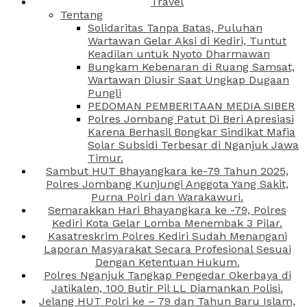
Travel
Tentang
Solidaritas Tanpa Batas, Puluhan
Wartawan Gelar Aksi di Kediri, Tuntut
Keadilan untuk Nyoto Dharmawan
Bungkam Kebenaran di Ruang Samsat,
Wartawan Diusir Saat Ungkap Dugaan
Pungli
PEDOMAN PEMBERITAAN MEDIA SIBER
Polres Jombang Patut Di Beri Apresiasi
Karena Berhasil Bongkar Sindikat Mafia
Solar Subsidi Terbesar di Nganjuk Jawa
Timur.
Sambut HUT Bhayangkara ke-79 Tahun 2025,
Polres Jombang Kunjungi Anggota Yang Sakit,
Purna Polri dan Warakawuri.
Semarakkan Hari Bhayangkara ke -79, Polres
Kediri Kota Gelar Lomba Menembak 3 Pilar.
Kasatreskrim Polres Kediri Sudah Menangani
Laporan Masyarakat Secara Profesional Sesuai
Dengan Ketentuan Hukum.
Polres Nganjuk Tangkap Pengedar Okerbaya di
Jatikalen, 100 Butir Pil LL Diamankan Polisi.
Jelang HUT Polri ke – 79 dan Tahun Baru Islam,