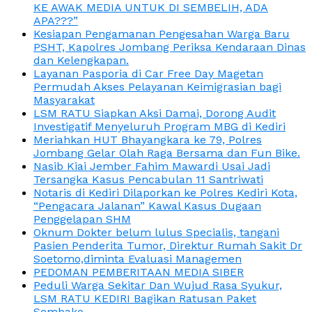
KE AWAK MEDIA UNTUK DI SEMBELIH, ADA
APA???”
Kesiapan Pengamanan Pengesahan Warga Baru
PSHT, Kapolres Jombang Periksa Kendaraan Dinas
dan Kelengkapan.
Layanan Pasporia di Car Free Day Magetan
Permudah Akses Pelayanan Keimigrasian bagi
Masyarakat
LSM RATU Siapkan Aksi Damai, Dorong Audit
Investigatif Menyeluruh Program MBG di Kediri
Meriahkan HUT Bhayangkara ke 79, Polres
Jombang Gelar Olah Raga Bersama dan Fun Bike.
Nasib Kiai Jember Fahim Mawardi Usai Jadi
Tersangka Kasus Pencabulan 11 Santriwati
Notaris di Kediri Dilaporkan ke Polres Kediri Kota,
“Pengacara Jalanan” Kawal Kasus Dugaan
Penggelapan SHM
Oknum Dokter belum lulus Specialis, tangani
Pasien Penderita Tumor, Direktur Rumah Sakit Dr
Soetomo,diminta Evaluasi Managemen
PEDOMAN PEMBERITAAN MEDIA SIBER
Peduli Warga Sekitar Dan Wujud Rasa Syukur,
LSM RATU KEDIRI Bagikan Ratusan Paket
Sembako