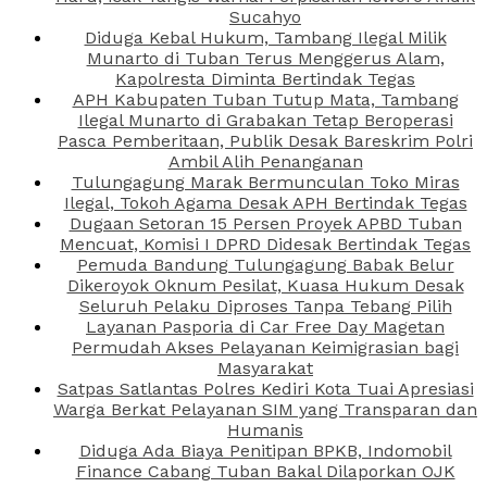
Sucahyo
Diduga Kebal Hukum, Tambang Ilegal Milik
Munarto di Tuban Terus Menggerus Alam,
Kapolresta Diminta Bertindak Tegas
APH Kabupaten Tuban Tutup Mata, Tambang
Ilegal Munarto di Grabakan Tetap Beroperasi
Pasca Pemberitaan, Publik Desak Bareskrim Polri
Ambil Alih Penanganan
Tulungagung Marak Bermunculan Toko Miras
Ilegal, Tokoh Agama Desak APH Bertindak Tegas
Dugaan Setoran 15 Persen Proyek APBD Tuban
Mencuat, Komisi I DPRD Didesak Bertindak Tegas
Pemuda Bandung Tulungagung Babak Belur
Dikeroyok Oknum Pesilat, Kuasa Hukum Desak
Seluruh Pelaku Diproses Tanpa Tebang Pilih
Layanan Pasporia di Car Free Day Magetan
Permudah Akses Pelayanan Keimigrasian bagi
Masyarakat
Satpas Satlantas Polres Kediri Kota Tuai Apresiasi
Warga Berkat Pelayanan SIM yang Transparan dan
Humanis
Diduga Ada Biaya Penitipan BPKB, Indomobil
Finance Cabang Tuban Bakal Dilaporkan OJK