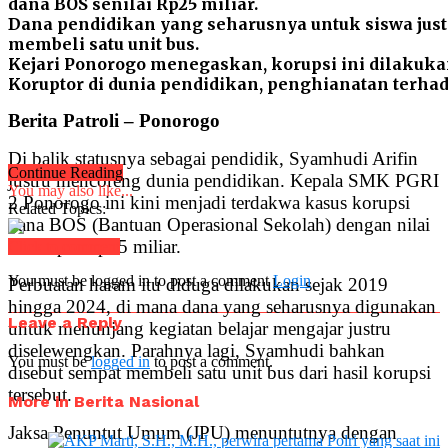
dana BOS senilai Rp25 miliar.
Dana pendidikan yang seharusnya untuk siswa jus
membeli satu unit bus.
Kejari Ponorogo menegaskan, korupsi ini dilakuka
Koruptor di dunia pendidikan, penghianatan terha
Berita Patroli – Ponorogo
Di balik statusnya sebagai pendidik, Syamhudi Arifin
Continue Reading
justru mencoreng dunia pendidikan. Kepala SMK PGRI
You may also like...
2 Ponorogo ini kini menjadi terdakwa kasus korupsi
Related Topics:
dana BOS (Bantuan Operasional Sekolah) dengan nilai
mencapai Rp25 miliar.
Click to comment
You must be logged in to post a comment
Login
Perbuatan haram itu diduga dilakukan sejak 2019
hingga 2024, di mana dana yang seharusnya digunakan
Leave a Reply
untuk menunjang kegiatan belajar mengajar justru
diselewengkan. Parahnya lagi, Syamhudi bahkan
You must be
logged in
to post a comment.
disebut sempat membeli satu unit bus dari hasil korupsi
tersebut.
More in Berita Nasional
Jaksa Penuntut Umum (JPU) menuntutnya dengan