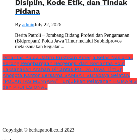
Disiplin, Kode Etik, dan Tindak
Pidana
By
admin
July 22, 2026
Berita Patroli – Jombang Bidang Profesi dan Pengamanan
(Bidpropam) Polda Jawa Timur melalui Subbidprovos
melaksanakan kegiatan...
Ditlantas Polda Jatim Buktikan Kinerja Kelas Nasional,
Borong Penghargaan Bergengsi dari Korlantas Polri
Laksanakan Arahan Dirlantas POLDA Jawa Timur,
Anggota Kantor Bersama SAMSAT Surabaya Selatan,
“POLANTAS MENYAPA” Tunjukkan Pelayanan HUMANIS
dan PROFESIONAL
Copyright © beritapatroli.co.id 2023