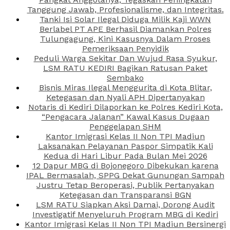
Tanggung Jawab, Profesionalisme, dan Integritas.
Tanki Isi Solar Ilegal Diduga Milik Kaji WWN
Berlabel PT APE Berhasil Diamankan Polres
Tulungagung, Kini Kasusnya Dalam Proses
Pemeriksaan Penyidik
Peduli Warga Sekitar Dan Wujud Rasa Syukur,
LSM RATU KEDIRI Bagikan Ratusan Paket
Sembako
Bisnis Miras Ilegal Menggurita di Kota Blitar,
Ketegasan dan Nyali APH Dipertanyakan
Notaris di Kediri Dilaporkan ke Polres Kediri Kota,
“Pengacara Jalanan” Kawal Kasus Dugaan
Penggelapan SHM
Kantor Imigrasi Kelas II Non TPI Madiun
Laksanakan Pelayanan Paspor Simpatik Kali
Kedua di Hari Libur Pada Bulan Mei 2026
12 Dapur MBG di Bojonegoro Dibekukan karena
IPAL Bermasalah, SPPG Dekat Gunungan Sampah
Justru Tetap Beroperasi, Publik Pertanyakan
Ketegasan dan Transparansi BGN
LSM RATU Siapkan Aksi Damai, Dorong Audit
Investigatif Menyeluruh Program MBG di Kediri
Kantor Imigrasi Kelas II Non TPI Madiun Bersinergi