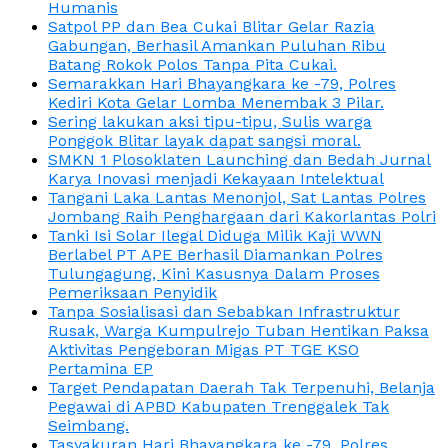
Humanis
Satpol PP dan Bea Cukai Blitar Gelar Razia
Gabungan, Berhasil Amankan Puluhan Ribu
Batang Rokok Polos Tanpa Pita Cukai.
Semarakkan Hari Bhayangkara ke -79, Polres
Kediri Kota Gelar Lomba Menembak 3 Pilar.
Sering lakukan aksi tipu-tipu, Sulis warga
Ponggok Blitar layak dapat sangsi moral.
SMKN 1 Plosoklaten Launching dan Bedah Jurnal
Karya Inovasi menjadi Kekayaan Intelektual
Tangani Laka Lantas Menonjol, Sat Lantas Polres
Jombang Raih Penghargaan dari Kakorlantas Polri
Tanki Isi Solar Ilegal Diduga Milik Kaji WWN
Berlabel PT APE Berhasil Diamankan Polres
Tulungagung, Kini Kasusnya Dalam Proses
Pemeriksaan Penyidik
Tanpa Sosialisasi dan Sebabkan Infrastruktur
Rusak, Warga Kumpulrejo Tuban Hentikan Paksa
Aktivitas Pengeboran Migas PT TGE KSO
Pertamina EP
Target Pendapatan Daerah Tak Terpenuhi, Belanja
Pegawai di APBD Kabupaten Trenggalek Tak
Seimbang.
Tasyakuran Hari Bhayangkara ke -79, Polres