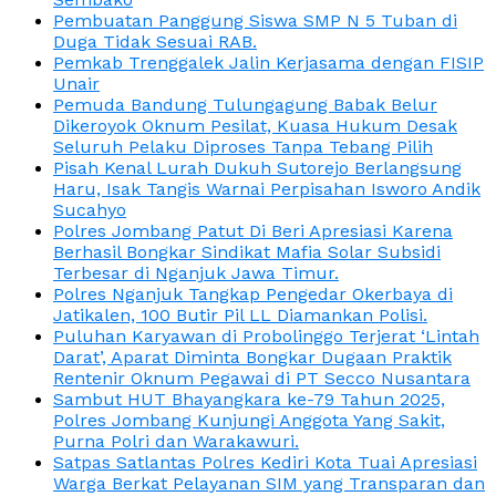
Pembuatan Panggung Siswa SMP N 5 Tuban di
Duga Tidak Sesuai RAB.
Pemkab Trenggalek Jalin Kerjasama dengan FISIP
Unair
Pemuda Bandung Tulungagung Babak Belur
Dikeroyok Oknum Pesilat, Kuasa Hukum Desak
Seluruh Pelaku Diproses Tanpa Tebang Pilih
Pisah Kenal Lurah Dukuh Sutorejo Berlangsung
Haru, Isak Tangis Warnai Perpisahan Isworo Andik
Sucahyo
Polres Jombang Patut Di Beri Apresiasi Karena
Berhasil Bongkar Sindikat Mafia Solar Subsidi
Terbesar di Nganjuk Jawa Timur.
Polres Nganjuk Tangkap Pengedar Okerbaya di
Jatikalen, 100 Butir Pil LL Diamankan Polisi.
Puluhan Karyawan di Probolinggo Terjerat ‘Lintah
Darat’, Aparat Diminta Bongkar Dugaan Praktik
Rentenir Oknum Pegawai di PT Secco Nusantara
Sambut HUT Bhayangkara ke-79 Tahun 2025,
Polres Jombang Kunjungi Anggota Yang Sakit,
Purna Polri dan Warakawuri.
Satpas Satlantas Polres Kediri Kota Tuai Apresiasi
Warga Berkat Pelayanan SIM yang Transparan dan