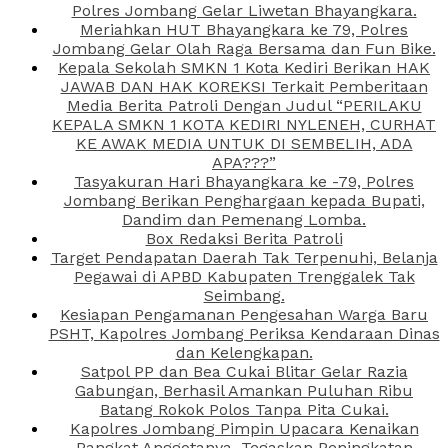
Polres Jombang Gelar Liwetan Bhayangkara.
Meriahkan HUT Bhayangkara ke 79, Polres
Jombang Gelar Olah Raga Bersama dan Fun Bike.
Kepala Sekolah SMKN 1 Kota Kediri Berikan HAK
JAWAB DAN HAK KOREKSI Terkait Pemberitaan
Media Berita Patroli Dengan Judul “PERILAKU
KEPALA SMKN 1 KOTA KEDIRI NYLENEH, CURHAT
KE AWAK MEDIA UNTUK DI SEMBELIH, ADA
APA???”
Tasyakuran Hari Bhayangkara ke -79, Polres
Jombang Berikan Penghargaan kepada Bupati,
Dandim dan Pemenang Lomba.
Box Redaksi Berita Patroli
Target Pendapatan Daerah Tak Terpenuhi, Belanja
Pegawai di APBD Kabupaten Trenggalek Tak
Seimbang.
Kesiapan Pengamanan Pengesahan Warga Baru
PSHT, Kapolres Jombang Periksa Kendaraan Dinas
dan Kelengkapan.
Satpol PP dan Bea Cukai Blitar Gelar Razia
Gabungan, Berhasil Amankan Puluhan Ribu
Batang Rokok Polos Tanpa Pita Cukai.
Kapolres Jombang Pimpin Upacara Kenaikan
Pangkat Anggotanya, Tegaskan Peningkatan