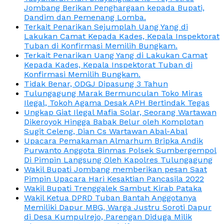
Jombang Berikan Penghargaan kepada Bupati,
Dandim dan Pemenang Lomba.
Terkait Penarikan Sejumplah Uang Yang di
Lakukan Camat Kepada Kades, Kepala Inspektorat
Tuban di Konfirmasi Memilih Bungkam.
Terkait Penarikan Uang Yang di Lakukan Camat
Kepada Kades, Kepala Inspektorat Tuban di
Konfirmasi Memilih Bungkam.
Tidak Benar, ODGJ Dipasung 3 Tahun
Tulungagung Marak Bermunculan Toko Miras
Ilegal, Tokoh Agama Desak APH Bertindak Tegas
Ungkap Giat Ilegal Mafia Solar, Seorang Wartawan
Dikeroyok Hingga Babak Belur oleh Komplotan
Sugit Celeng, Dian Cs Wartawan Abal-Abal
Upacara Pemakaman Almarhum Bripka Andik
Purwanto Anggota Binmas Polsek Sumbergempol
Di Pimpin Langsung Oleh Kapolres Tulungagung
Wakil Bupati Jombang memberikan pesan Saat
Pimpin Upacara Hari Kesaktian Pancasila 2022
Wakil Bupati Trenggalek Sambut Kirab Pataka
Wakil Ketua DPRD Tuban Bantah Anggotanya
Memiliki Dapur MBG, Warga Justru Soroti Dapur
di Desa Kumpulrejo, Parengan Diduga Milik