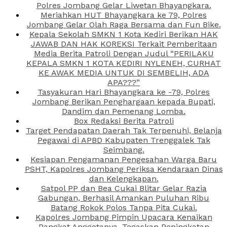
Polres Jombang Gelar Liwetan Bhayangkara.
Meriahkan HUT Bhayangkara ke 79, Polres
Jombang Gelar Olah Raga Bersama dan Fun Bike.
Kepala Sekolah SMKN 1 Kota Kediri Berikan HAK
JAWAB DAN HAK KOREKSI Terkait Pemberitaan
Media Berita Patroli Dengan Judul “PERILAKU
KEPALA SMKN 1 KOTA KEDIRI NYLENEH, CURHAT
KE AWAK MEDIA UNTUK DI SEMBELIH, ADA
APA???”
Tasyakuran Hari Bhayangkara ke -79, Polres
Jombang Berikan Penghargaan kepada Bupati,
Dandim dan Pemenang Lomba.
Box Redaksi Berita Patroli
Target Pendapatan Daerah Tak Terpenuhi, Belanja
Pegawai di APBD Kabupaten Trenggalek Tak
Seimbang.
Kesiapan Pengamanan Pengesahan Warga Baru
PSHT, Kapolres Jombang Periksa Kendaraan Dinas
dan Kelengkapan.
Satpol PP dan Bea Cukai Blitar Gelar Razia
Gabungan, Berhasil Amankan Puluhan Ribu
Batang Rokok Polos Tanpa Pita Cukai.
Kapolres Jombang Pimpin Upacara Kenaikan
Pangkat Anggotanya, Tegaskan Peningkatan