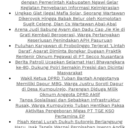
dengan Pemerintah Kabupaten Ngawi Gelar
Kegiatan Penyebaran Informasi Keimigrasian
Ungkap Giat Ilegal Mafia Solar, Seorang Wartawan
Dikeroyok Hingga Babak Belur oleh Komplotan
Sugit Celeng, Dian Cs Wartawan Abal-Abal
Arena Judi Sabung Ayam dan Dadu Cap Jie Kie di
Grati Kembali Beroperasi, Warga Pertanyakan
Keseriusan Penindakan APH Pasuruan
Puluhan Karyawan di Probolinggo Terjerat ‘Lintah
Darat’, Aparat Diminta Bongkar Dugaan Praktik
Rentenir Oknum Pegawai di PT Secco Nusantara
Berita Patroli Ucapkan Selamat Hari Bhayangkara
ke-80, Dukung Polri Semakin Presisi dan Dicintai
Masyarakat
Wakil Ketua DPRD Tuban Bantah Anggotanya
Memiliki Dapur MBG, Warga Justru Soroti Dapur
di Desa Kumpulrejo, Parengan Diduga Milik
Oknum Anggota DPRD Aktif
Tanpa Sosialisasi dan Sebabkan Infrastruktur
Rusak, Warga Kumpulrejo Tuban Hentikan Paksa
Aktivitas Pengeboran Migas PT TGE KSO
Pertamina EP
Pisah Kenal Lurah Dukuh Sutorejo Berlangsung
Haru, Isak Tangis Warnai Perpisahan Isworo Andik