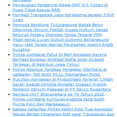
Pembuatan Panggung Siswa SMP N 5 Tuban di
Duga Tidak Sesuai RAB.
Pemkab Trenggalek Jalin Kerjasama dengan FISIP
Unair
Pemuda Bandung Tulungagung Babak Belur
Dikeroyok Oknum Pesilat, Kuasa Hukum Desak
Seluruh Pelaku Diproses Tanpa Tebang Pilih
Pisah Kenal Lurah Dukuh Sutorejo Berlangsung
Haru, Isak Tangis Warnai Perpisahan Isworo Andik
Sucahyo
Polres Jombang Patut Di Beri Apresiasi Karena
Berhasil Bongkar Sindikat Mafia Solar Subsidi
Terbesar di Nganjuk Jawa Timur.
Polres Nganjuk Tangkap Pengedar Okerbaya di
Jatikalen, 100 Butir Pil LL Diamankan Polisi.
Puluhan Karyawan di Probolinggo Terjerat ‘Lintah
Darat’, Aparat Diminta Bongkar Dugaan Praktik
Rentenir Oknum Pegawai di PT Secco Nusantara
Sambut HUT Bhayangkara ke-79 Tahun 2025,
Polres Jombang Kunjungi Anggota Yang Sakit,
Purna Polri dan Warakawuri.
Satpas Satlantas Polres Kediri Kota Tuai Apresiasi
Warga Berkat Pelayanan SIM yang Transparan dan