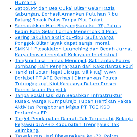
Humanis
Satpol PP dan Bea Cukai Blitar Gelar Razia
Gabungan, Berhasil Amankan Puluhan Ribu
Batang Rokok Polos Tanpa Pita Cukai.
Semarakkan Hari Bhayangkara ke -79, Polres
Kediri Kota Gelar Lomba Menembak 3 Pilar.
Sering lakukan aksi tipu-tipu, Sulis warga
Ponggok Blitar layak dapat sangsi moral.
SMKN 1 Plosoklaten Launching dan Bedah Jurnal
Karya Inovasi menjadi Kekayaan Intelektual
Tangani Laka Lantas Menonjol, Sat Lantas Polres
Jombang Raih Penghargaan dari Kakorlantas Polri
Tanki Isi Solar Ilegal Diduga Milik Kaji WWN
Berlabel PT APE Berhasil Diamankan Polres
Tulungagung, Kini Kasusnya Dalam Proses
Pemeriksaan Penyidik
Tanpa Sosialisasi dan Sebabkan Infrastruktur
Rusak, Warga Kumpulrejo Tuban Hentikan Paksa
Aktivitas Pengeboran Migas PT TGE KSO
Pertamina EP
Target Pendapatan Daerah Tak Terpenuhi, Belanja
Pegawai di APBD Kabupaten Trenggalek Tak
Seimbang.
Tasyakuran Hari Bhayangkara ke -79, Polres