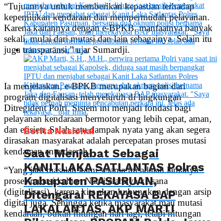
“Tujuannya untuk memberikan kepastian terhadap
kepemilikan kendaraan dan mempermudah pelayanan.
Karena kaitannya dengan e-BPKB, manfaatnya banyak
sekali, mulai dari mutasi dan lain sebagainya. Selain itu
juga transparansi,” ujar Sumardji.
Ia menjelaskan, e-BPKB merupakan bagian dari
program digitalisasi menyeluruh di lingkungan
Ditregident Polri. Sistem ini menjadi fondasi bagi
pelayanan kendaraan bermotor yang lebih cepat, aman,
dan efisien. Salah satu dampak nyata yang akan segera
Berita Nasional
dirasakan masyarakat adalah percepatan proses mutasi
kendaraan antardaerah.
Saat Menjabat Sebagai
KANITLAKA SATLANTAS Polres
“Yang jadi masalah kami selama ini adalah lamanya
Kabupaten PASURUAN,
proses mutasi keluar. Nanti arahnya ke sana
(digitalisasi), karena kita akan hubungkan dengan arsip
Ditengarai REKAYASA BAP
digital juga. Sehingga ketika masyarakat mau mutasi
LAKALANTAS, AKP MARTI
kendaraan, bukan hitungan hari lagi, tetapi hitungan