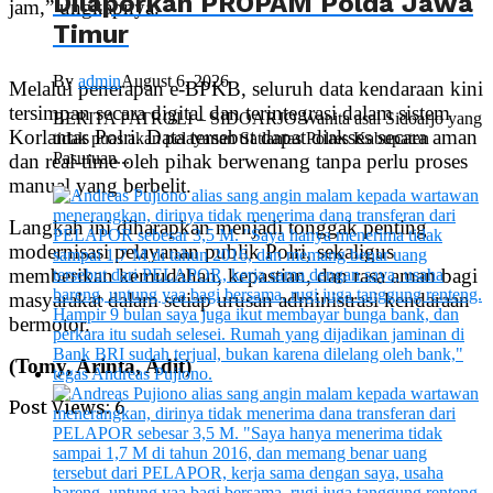
Dilaporkan PROPAM Polda Jawa
jam,” ungkapnya.
Timur
By
admin
August 6, 2026
Melalui penerapan e-BPKB, seluruh data kendaraan kini
tersimpan secara digital dan terintegrasi dalam sistem
BERITA PATROLI – SIDOARJO Wanita asal Sidoarjo yang
Korlantas Polri. Data tersebut dapat diakses secara aman
tidak puas akan pelayanan Satlantas Polres Kabupaten
Pasuruan...
dan real-time oleh pihak berwenang tanpa perlu proses
manual yang berbelit.
Langkah ini diharapkan menjadi tonggak penting
modernisasi pelayanan publik Polri, sekaligus
memberikan kemudahan, kepastian, dan rasa aman bagi
masyarakat dalam setiap urusan administrasi kendaraan
bermotor.
(Tomy, Arinta, Adit)
Post Views:
6