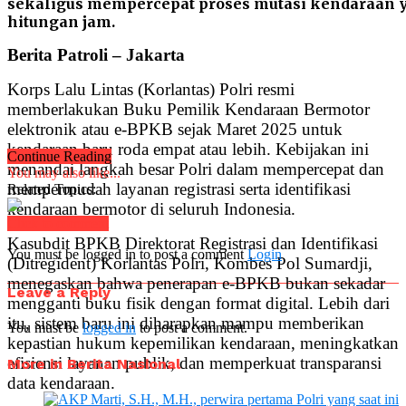
sekaligus mempercepat proses mutasi kendaraan y
hitungan jam.
Berita Patroli – Jakarta
Korps Lalu Lintas (Korlantas) Polri resmi
memberlakukan Buku Pemilik Kendaraan Bermotor
elektronik atau e-BPKB sejak Maret 2025 untuk
kendaraan baru roda empat atau lebih. Kebijakan ini
Continue Reading
menandai langkah besar Polri dalam mempercepat dan
You may also like...
mempermudah layanan registrasi serta identifikasi
Related Topics:
kendaraan bermotor di seluruh Indonesia.
Click to comment
Kasubdit BPKB Direktorat Registrasi dan Identifikasi
You must be logged in to post a comment
Login
(Ditregident) Korlantas Polri, Kombes Pol Sumardji,
menegaskan bahwa penerapan e-BPKB bukan sekadar
Leave a Reply
mengganti buku fisik dengan format digital. Lebih dari
itu, sistem baru ini diharapkan mampu memberikan
You must be
logged in
to post a comment.
kepastian hukum kepemilikan kendaraan, meningkatkan
efisiensi layanan publik, dan memperkuat transparansi
More in Berita Nasional
data kendaraan.