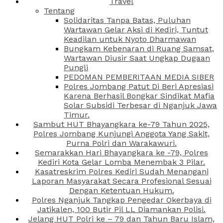
Travel
Tentang
Solidaritas Tanpa Batas, Puluhan
Wartawan Gelar Aksi di Kediri, Tuntut
Keadilan untuk Nyoto Dharmawan
Bungkam Kebenaran di Ruang Samsat,
Wartawan Diusir Saat Ungkap Dugaan
Pungli
PEDOMAN PEMBERITAAN MEDIA SIBER
Polres Jombang Patut Di Beri Apresiasi
Karena Berhasil Bongkar Sindikat Mafia
Solar Subsidi Terbesar di Nganjuk Jawa
Timur.
Sambut HUT Bhayangkara ke-79 Tahun 2025,
Polres Jombang Kunjungi Anggota Yang Sakit,
Purna Polri dan Warakawuri.
Semarakkan Hari Bhayangkara ke -79, Polres
Kediri Kota Gelar Lomba Menembak 3 Pilar.
Kasatreskrim Polres Kediri Sudah Menangani
Laporan Masyarakat Secara Profesional Sesuai
Dengan Ketentuan Hukum.
Polres Nganjuk Tangkap Pengedar Okerbaya di
Jatikalen, 100 Butir Pil LL Diamankan Polisi.
Jelang HUT Polri ke – 79 dan Tahun Baru Islam,