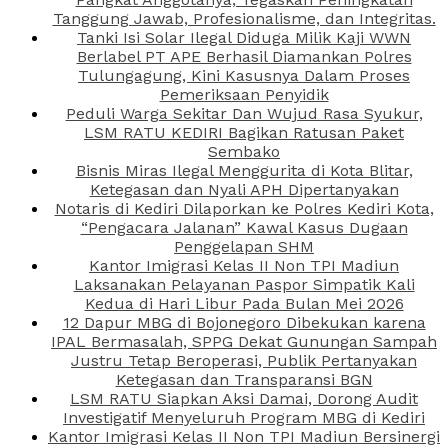
Tanggung Jawab, Profesionalisme, dan Integritas.
Tanki Isi Solar Ilegal Diduga Milik Kaji WWN
Berlabel PT APE Berhasil Diamankan Polres
Tulungagung, Kini Kasusnya Dalam Proses
Pemeriksaan Penyidik
Peduli Warga Sekitar Dan Wujud Rasa Syukur,
LSM RATU KEDIRI Bagikan Ratusan Paket
Sembako
Bisnis Miras Ilegal Menggurita di Kota Blitar,
Ketegasan dan Nyali APH Dipertanyakan
Notaris di Kediri Dilaporkan ke Polres Kediri Kota,
“Pengacara Jalanan” Kawal Kasus Dugaan
Penggelapan SHM
Kantor Imigrasi Kelas II Non TPI Madiun
Laksanakan Pelayanan Paspor Simpatik Kali
Kedua di Hari Libur Pada Bulan Mei 2026
12 Dapur MBG di Bojonegoro Dibekukan karena
IPAL Bermasalah, SPPG Dekat Gunungan Sampah
Justru Tetap Beroperasi, Publik Pertanyakan
Ketegasan dan Transparansi BGN
LSM RATU Siapkan Aksi Damai, Dorong Audit
Investigatif Menyeluruh Program MBG di Kediri
Kantor Imigrasi Kelas II Non TPI Madiun Bersinergi