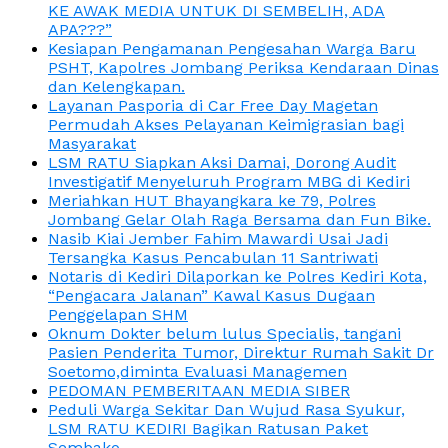
KE AWAK MEDIA UNTUK DI SEMBELIH, ADA
APA???”
Kesiapan Pengamanan Pengesahan Warga Baru
PSHT, Kapolres Jombang Periksa Kendaraan Dinas
dan Kelengkapan.
Layanan Pasporia di Car Free Day Magetan
Permudah Akses Pelayanan Keimigrasian bagi
Masyarakat
LSM RATU Siapkan Aksi Damai, Dorong Audit
Investigatif Menyeluruh Program MBG di Kediri
Meriahkan HUT Bhayangkara ke 79, Polres
Jombang Gelar Olah Raga Bersama dan Fun Bike.
Nasib Kiai Jember Fahim Mawardi Usai Jadi
Tersangka Kasus Pencabulan 11 Santriwati
Notaris di Kediri Dilaporkan ke Polres Kediri Kota,
“Pengacara Jalanan” Kawal Kasus Dugaan
Penggelapan SHM
Oknum Dokter belum lulus Specialis, tangani
Pasien Penderita Tumor, Direktur Rumah Sakit Dr
Soetomo,diminta Evaluasi Managemen
PEDOMAN PEMBERITAAN MEDIA SIBER
Peduli Warga Sekitar Dan Wujud Rasa Syukur,
LSM RATU KEDIRI Bagikan Ratusan Paket
Sembako