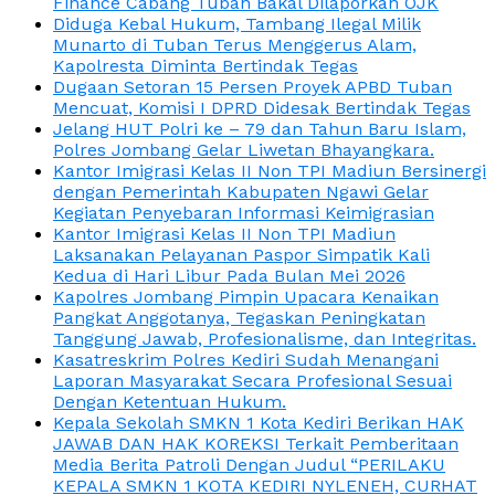
Finance Cabang Tuban Bakal Dilaporkan OJK
Diduga Kebal Hukum, Tambang Ilegal Milik
Munarto di Tuban Terus Menggerus Alam,
Kapolresta Diminta Bertindak Tegas
Dugaan Setoran 15 Persen Proyek APBD Tuban
Mencuat, Komisi I DPRD Didesak Bertindak Tegas
Jelang HUT Polri ke – 79 dan Tahun Baru Islam,
Polres Jombang Gelar Liwetan Bhayangkara.
Kantor Imigrasi Kelas II Non TPI Madiun Bersinergi
dengan Pemerintah Kabupaten Ngawi Gelar
Kegiatan Penyebaran Informasi Keimigrasian
Kantor Imigrasi Kelas II Non TPI Madiun
Laksanakan Pelayanan Paspor Simpatik Kali
Kedua di Hari Libur Pada Bulan Mei 2026
Kapolres Jombang Pimpin Upacara Kenaikan
Pangkat Anggotanya, Tegaskan Peningkatan
Tanggung Jawab, Profesionalisme, dan Integritas.
Kasatreskrim Polres Kediri Sudah Menangani
Laporan Masyarakat Secara Profesional Sesuai
Dengan Ketentuan Hukum.
Kepala Sekolah SMKN 1 Kota Kediri Berikan HAK
JAWAB DAN HAK KOREKSI Terkait Pemberitaan
Media Berita Patroli Dengan Judul “PERILAKU
KEPALA SMKN 1 KOTA KEDIRI NYLENEH, CURHAT