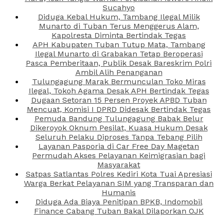
Sucahyo
Diduga Kebal Hukum, Tambang Ilegal Milik
Munarto di Tuban Terus Menggerus Alam,
Kapolresta Diminta Bertindak Tegas
APH Kabupaten Tuban Tutup Mata, Tambang
Ilegal Munarto di Grabakan Tetap Beroperasi
Pasca Pemberitaan, Publik Desak Bareskrim Polri
Ambil Alih Penanganan
Tulungagung Marak Bermunculan Toko Miras
Ilegal, Tokoh Agama Desak APH Bertindak Tegas
Dugaan Setoran 15 Persen Proyek APBD Tuban
Mencuat, Komisi I DPRD Didesak Bertindak Tegas
Pemuda Bandung Tulungagung Babak Belur
Dikeroyok Oknum Pesilat, Kuasa Hukum Desak
Seluruh Pelaku Diproses Tanpa Tebang Pilih
Layanan Pasporia di Car Free Day Magetan
Permudah Akses Pelayanan Keimigrasian bagi
Masyarakat
Satpas Satlantas Polres Kediri Kota Tuai Apresiasi
Warga Berkat Pelayanan SIM yang Transparan dan
Humanis
Diduga Ada Biaya Penitipan BPKB, Indomobil
Finance Cabang Tuban Bakal Dilaporkan OJK