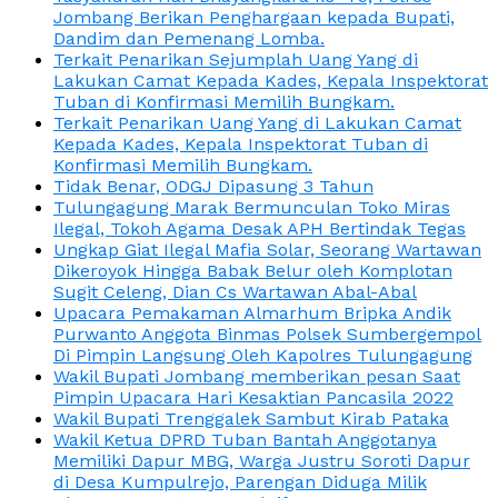
Jombang Berikan Penghargaan kepada Bupati,
Dandim dan Pemenang Lomba.
Terkait Penarikan Sejumplah Uang Yang di
Lakukan Camat Kepada Kades, Kepala Inspektorat
Tuban di Konfirmasi Memilih Bungkam.
Terkait Penarikan Uang Yang di Lakukan Camat
Kepada Kades, Kepala Inspektorat Tuban di
Konfirmasi Memilih Bungkam.
Tidak Benar, ODGJ Dipasung 3 Tahun
Tulungagung Marak Bermunculan Toko Miras
Ilegal, Tokoh Agama Desak APH Bertindak Tegas
Ungkap Giat Ilegal Mafia Solar, Seorang Wartawan
Dikeroyok Hingga Babak Belur oleh Komplotan
Sugit Celeng, Dian Cs Wartawan Abal-Abal
Upacara Pemakaman Almarhum Bripka Andik
Purwanto Anggota Binmas Polsek Sumbergempol
Di Pimpin Langsung Oleh Kapolres Tulungagung
Wakil Bupati Jombang memberikan pesan Saat
Pimpin Upacara Hari Kesaktian Pancasila 2022
Wakil Bupati Trenggalek Sambut Kirab Pataka
Wakil Ketua DPRD Tuban Bantah Anggotanya
Memiliki Dapur MBG, Warga Justru Soroti Dapur
di Desa Kumpulrejo, Parengan Diduga Milik