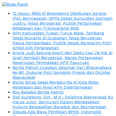
12 Dapur MBG di Bojonegoro Dibekukan karena
IPAL Bermasalah, SPPG Dekat Gunungan Sampah
Justru Tetap Beroperasi, Publik Pertanyakan
Ketegasan dan Transparansi BGN
APH Kabupaten Tuban Tutup Mata, Tambang
Ilegal Munarto di Grabakan Tetap Beroperasi
Pasca Pemberitaan, Publik Desak Bareskrim Polri
Ambil Alih Penanganan
Arena Judi Sabung Ayam dan Dadu Cap Jie Kie di
Grati Kembali Beroperasi, Warga Pertanyakan
Keseriusan Penindakan APH Pasuruan
Berita Patroli Ucapkan Selamat Hari Bhayangkara
ke-80, Dukung Polri Semakin Presisi dan Dicintai
Masyarakat
Bisnis Miras Ilegal Menggurita di Kota Blitar,
Ketegasan dan Nyali APH Dipertanyakan
Box Redaksi Berita Patroli
Didi Sungkono, S.H., M.H : Polisinya Masyarakat itu
Harus Jujur, Bernurani Dalam Menegakkan
Hukum Berkeadilan Beradab dan Bermartabat
Diduga Ada Biaya Penitipan BPKB, Indomobil