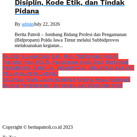
Disiplin, Kode Etik, dan Tindak
Pidana
By
admin
July 22, 2026
Berita Patroli – Jombang Bidang Profesi dan Pengamanan
(Bidpropam) Polda Jawa Timur melalui Subbidprovos
melaksanakan kegiatan...
Dr. DIDI SUNGKONO, S.H., M.H. “Reformasi POLRI,
Transformasi POLRI, Paradigma Polisi Sipil, Bertindak
PRAGMATIS, SANTUN, MENGAYOMI, MELAYANI RAKYAT,
PENJAGA PERADABAN.”
Ditlantas Polda Jatim Buktikan Kinerja Kelas Nasional,
Borong Penghargaan Bergengsi dari Korlantas Polri
Copyright © beritapatroli.co.id 2023