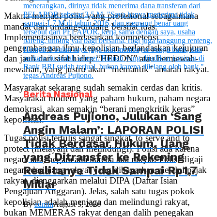
Makna menjadi polisi yang profesional sebagaimana
mandat dari undang-undang bersifat luas.
Implementasinya berdasarkan kompetensi
pengembangan ilmu kepolisian berlandaskan kejujuran
dan jauh dari sifat hidup “HEDON” atau bermewah-
mewahan, yang justru akan “memantik” amarah rakyat.
Masyarakat sekarang sudah semakin cerdas dan kritis.
Berita Nasional
Masyarakat modern yang paham hukum, paham negara
demokrasi, akan semakin “berani mengkritik keras”
Andreas Pujiono, Julukan ‘Sang
kepolisian.
Angin Malam’: LAPORAN POLISI
Tugas polisi tertulis sangat singkat, to serve and to
Tidak Berdasar Hukum, Uang
protect (melayani dan melindungi). Polisi ada karena
yang Ditransfer ke Rekening
negara ada, negara ada karena ada rakyat. Polisi digaji
Realitanya Tidak Sampai Rp1,7
negara dari uang rakyat yang dibayarkan melalui pajak
rakyat, dianggarkan melalui DIPA (Daftar Isian
Miliar
Pengajuan Anggaran). Jelas, salah satu tugas pokok
kepolisian adalah menjaga dan melindungi rakyat,
By
admin
August 5, 2026
bukan MEMERAS rakyat dengan dalih penegakan