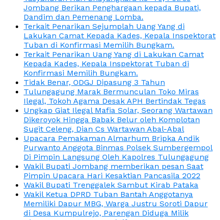
Jombang Berikan Penghargaan kepada Bupati,
Dandim dan Pemenang Lomba.
Terkait Penarikan Sejumplah Uang Yang di
Lakukan Camat Kepada Kades, Kepala Inspektorat
Tuban di Konfirmasi Memilih Bungkam.
Terkait Penarikan Uang Yang di Lakukan Camat
Kepada Kades, Kepala Inspektorat Tuban di
Konfirmasi Memilih Bungkam.
Tidak Benar, ODGJ Dipasung 3 Tahun
Tulungagung Marak Bermunculan Toko Miras
Ilegal, Tokoh Agama Desak APH Bertindak Tegas
Ungkap Giat Ilegal Mafia Solar, Seorang Wartawan
Dikeroyok Hingga Babak Belur oleh Komplotan
Sugit Celeng, Dian Cs Wartawan Abal-Abal
Upacara Pemakaman Almarhum Bripka Andik
Purwanto Anggota Binmas Polsek Sumbergempol
Di Pimpin Langsung Oleh Kapolres Tulungagung
Wakil Bupati Jombang memberikan pesan Saat
Pimpin Upacara Hari Kesaktian Pancasila 2022
Wakil Bupati Trenggalek Sambut Kirab Pataka
Wakil Ketua DPRD Tuban Bantah Anggotanya
Memiliki Dapur MBG, Warga Justru Soroti Dapur
di Desa Kumpulrejo, Parengan Diduga Milik