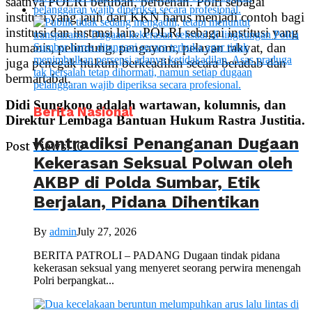
saatnya POLRI berubah, berbenah. Polri sebagai
institusi yang jauh dari KKN harus menjadi contoh bagi
institusi dan instansi lain. POLRI sebagai institusi yang
humanis, pelindung, pengayom, pelayan rakyat, dan
juga penegak hukum berkeadilan secara beradab dan
bermartabat.
Didi Sungkono adalah wartawan, kolumnis, dan
Berita Nasional
Direktur Lembaga Bantuan Hukum Rastra Justitia.
Kontradiksi Penanganan Dugaan
Post Views:
10
Kekerasan Seksual Polwan oleh
AKBP di Polda Sumbar, Etik
Berjalan, Pidana Dihentikan
By
admin
July 27, 2026
BERITA PATROLI – PADANG Dugaan tindak pidana
kekerasan seksual yang menyeret seorang perwira menengah
Polri berpangkat...