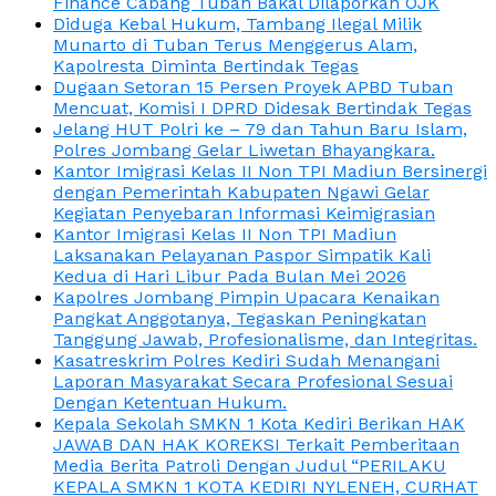
Finance Cabang Tuban Bakal Dilaporkan OJK
Diduga Kebal Hukum, Tambang Ilegal Milik
Munarto di Tuban Terus Menggerus Alam,
Kapolresta Diminta Bertindak Tegas
Dugaan Setoran 15 Persen Proyek APBD Tuban
Mencuat, Komisi I DPRD Didesak Bertindak Tegas
Jelang HUT Polri ke – 79 dan Tahun Baru Islam,
Polres Jombang Gelar Liwetan Bhayangkara.
Kantor Imigrasi Kelas II Non TPI Madiun Bersinergi
dengan Pemerintah Kabupaten Ngawi Gelar
Kegiatan Penyebaran Informasi Keimigrasian
Kantor Imigrasi Kelas II Non TPI Madiun
Laksanakan Pelayanan Paspor Simpatik Kali
Kedua di Hari Libur Pada Bulan Mei 2026
Kapolres Jombang Pimpin Upacara Kenaikan
Pangkat Anggotanya, Tegaskan Peningkatan
Tanggung Jawab, Profesionalisme, dan Integritas.
Kasatreskrim Polres Kediri Sudah Menangani
Laporan Masyarakat Secara Profesional Sesuai
Dengan Ketentuan Hukum.
Kepala Sekolah SMKN 1 Kota Kediri Berikan HAK
JAWAB DAN HAK KOREKSI Terkait Pemberitaan
Media Berita Patroli Dengan Judul “PERILAKU
KEPALA SMKN 1 KOTA KEDIRI NYLENEH, CURHAT