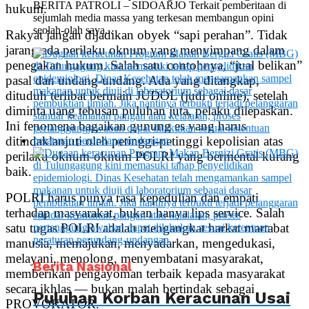
BERITA PATROLI – SIDOARJO Terkait pemberitaan di
hukum.
sejumlah media massa yang terkesan membangun opini
seolah-olah saya...
Rakyat jangan dijadikan obyek “sapi perahan”. Tidak
jarang ada perilaku oknum yang menyimpang dalam
penegakan hukum. Salah satu contohnya, “jual belikan”
pasal dan undang-undang. Ada yang ditangkap,
dituduh terlibat bermain JUDOL (judi online), setelah
diminta uang tebusan puluhan juta, pelaku dilepaskan.
Ini fenomena bagaikan gunung es yang harus
ditindaklanjuti oleh petinggi-petinggi kepolisian atas
perilaku oknum-oknum POLRI yang bermental kurang
baik.
POLRI harus punya rasa kepedulian dan empati
terhadap masyarakat, bukan hanya lips service. Salah
satu tugas POLRI adalah mengangkat harkat martabat
manusia, memajukan, menyadarkan, mengedukasi,
melayani, menolong, menyembatani masyarakat,
Berita Nasional
memberikan pengayoman terbaik kepada masyarakat
secara ikhlas — bukan malah bertindak sebagai
Puluhan Korban Keracunan Usai
PROVOKATOR.