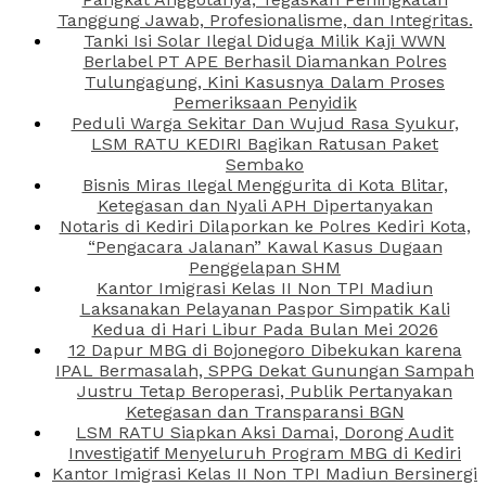
Tanggung Jawab, Profesionalisme, dan Integritas.
Tanki Isi Solar Ilegal Diduga Milik Kaji WWN
Berlabel PT APE Berhasil Diamankan Polres
Tulungagung, Kini Kasusnya Dalam Proses
Pemeriksaan Penyidik
Peduli Warga Sekitar Dan Wujud Rasa Syukur,
LSM RATU KEDIRI Bagikan Ratusan Paket
Sembako
Bisnis Miras Ilegal Menggurita di Kota Blitar,
Ketegasan dan Nyali APH Dipertanyakan
Notaris di Kediri Dilaporkan ke Polres Kediri Kota,
“Pengacara Jalanan” Kawal Kasus Dugaan
Penggelapan SHM
Kantor Imigrasi Kelas II Non TPI Madiun
Laksanakan Pelayanan Paspor Simpatik Kali
Kedua di Hari Libur Pada Bulan Mei 2026
12 Dapur MBG di Bojonegoro Dibekukan karena
IPAL Bermasalah, SPPG Dekat Gunungan Sampah
Justru Tetap Beroperasi, Publik Pertanyakan
Ketegasan dan Transparansi BGN
LSM RATU Siapkan Aksi Damai, Dorong Audit
Investigatif Menyeluruh Program MBG di Kediri
Kantor Imigrasi Kelas II Non TPI Madiun Bersinergi