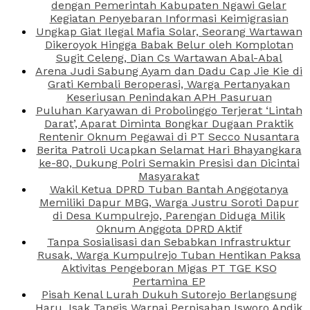
dengan Pemerintah Kabupaten Ngawi Gelar
Kegiatan Penyebaran Informasi Keimigrasian
Ungkap Giat Ilegal Mafia Solar, Seorang Wartawan
Dikeroyok Hingga Babak Belur oleh Komplotan
Sugit Celeng, Dian Cs Wartawan Abal-Abal
Arena Judi Sabung Ayam dan Dadu Cap Jie Kie di
Grati Kembali Beroperasi, Warga Pertanyakan
Keseriusan Penindakan APH Pasuruan
Puluhan Karyawan di Probolinggo Terjerat ‘Lintah
Darat’, Aparat Diminta Bongkar Dugaan Praktik
Rentenir Oknum Pegawai di PT Secco Nusantara
Berita Patroli Ucapkan Selamat Hari Bhayangkara
ke-80, Dukung Polri Semakin Presisi dan Dicintai
Masyarakat
Wakil Ketua DPRD Tuban Bantah Anggotanya
Memiliki Dapur MBG, Warga Justru Soroti Dapur
di Desa Kumpulrejo, Parengan Diduga Milik
Oknum Anggota DPRD Aktif
Tanpa Sosialisasi dan Sebabkan Infrastruktur
Rusak, Warga Kumpulrejo Tuban Hentikan Paksa
Aktivitas Pengeboran Migas PT TGE KSO
Pertamina EP
Pisah Kenal Lurah Dukuh Sutorejo Berlangsung
Haru, Isak Tangis Warnai Perpisahan Isworo Andik