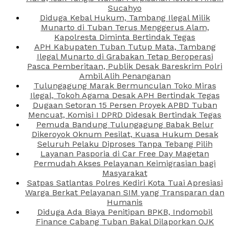
Sucahyo
Diduga Kebal Hukum, Tambang Ilegal Milik
Munarto di Tuban Terus Menggerus Alam,
Kapolresta Diminta Bertindak Tegas
APH Kabupaten Tuban Tutup Mata, Tambang
Ilegal Munarto di Grabakan Tetap Beroperasi
Pasca Pemberitaan, Publik Desak Bareskrim Polri
Ambil Alih Penanganan
Tulungagung Marak Bermunculan Toko Miras
Ilegal, Tokoh Agama Desak APH Bertindak Tegas
Dugaan Setoran 15 Persen Proyek APBD Tuban
Mencuat, Komisi I DPRD Didesak Bertindak Tegas
Pemuda Bandung Tulungagung Babak Belur
Dikeroyok Oknum Pesilat, Kuasa Hukum Desak
Seluruh Pelaku Diproses Tanpa Tebang Pilih
Layanan Pasporia di Car Free Day Magetan
Permudah Akses Pelayanan Keimigrasian bagi
Masyarakat
Satpas Satlantas Polres Kediri Kota Tuai Apresiasi
Warga Berkat Pelayanan SIM yang Transparan dan
Humanis
Diduga Ada Biaya Penitipan BPKB, Indomobil
Finance Cabang Tuban Bakal Dilaporkan OJK