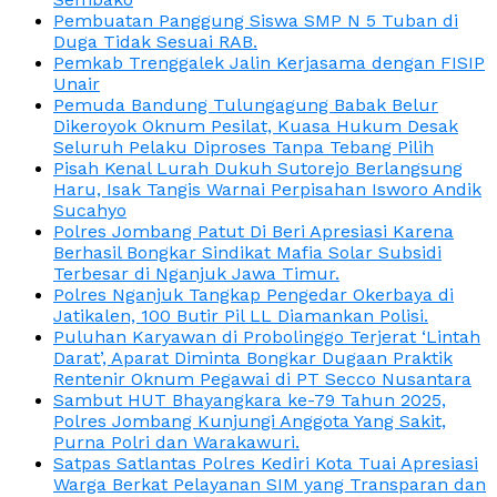
Pembuatan Panggung Siswa SMP N 5 Tuban di
Duga Tidak Sesuai RAB.
Pemkab Trenggalek Jalin Kerjasama dengan FISIP
Unair
Pemuda Bandung Tulungagung Babak Belur
Dikeroyok Oknum Pesilat, Kuasa Hukum Desak
Seluruh Pelaku Diproses Tanpa Tebang Pilih
Pisah Kenal Lurah Dukuh Sutorejo Berlangsung
Haru, Isak Tangis Warnai Perpisahan Isworo Andik
Sucahyo
Polres Jombang Patut Di Beri Apresiasi Karena
Berhasil Bongkar Sindikat Mafia Solar Subsidi
Terbesar di Nganjuk Jawa Timur.
Polres Nganjuk Tangkap Pengedar Okerbaya di
Jatikalen, 100 Butir Pil LL Diamankan Polisi.
Puluhan Karyawan di Probolinggo Terjerat ‘Lintah
Darat’, Aparat Diminta Bongkar Dugaan Praktik
Rentenir Oknum Pegawai di PT Secco Nusantara
Sambut HUT Bhayangkara ke-79 Tahun 2025,
Polres Jombang Kunjungi Anggota Yang Sakit,
Purna Polri dan Warakawuri.
Satpas Satlantas Polres Kediri Kota Tuai Apresiasi
Warga Berkat Pelayanan SIM yang Transparan dan