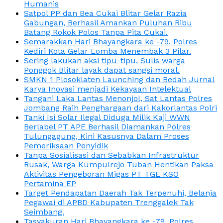
Humanis
Satpol PP dan Bea Cukai Blitar Gelar Razia
Gabungan, Berhasil Amankan Puluhan Ribu
Batang Rokok Polos Tanpa Pita Cukai.
Semarakkan Hari Bhayangkara ke -79, Polres
Kediri Kota Gelar Lomba Menembak 3 Pilar.
Sering lakukan aksi tipu-tipu, Sulis warga
Ponggok Blitar layak dapat sangsi moral.
SMKN 1 Plosoklaten Launching dan Bedah Jurnal
Karya Inovasi menjadi Kekayaan Intelektual
Tangani Laka Lantas Menonjol, Sat Lantas Polres
Jombang Raih Penghargaan dari Kakorlantas Polri
Tanki Isi Solar Ilegal Diduga Milik Kaji WWN
Berlabel PT APE Berhasil Diamankan Polres
Tulungagung, Kini Kasusnya Dalam Proses
Pemeriksaan Penyidik
Tanpa Sosialisasi dan Sebabkan Infrastruktur
Rusak, Warga Kumpulrejo Tuban Hentikan Paksa
Aktivitas Pengeboran Migas PT TGE KSO
Pertamina EP
Target Pendapatan Daerah Tak Terpenuhi, Belanja
Pegawai di APBD Kabupaten Trenggalek Tak
Seimbang.
Tasyakuran Hari Bhayangkara ke -79, Polres