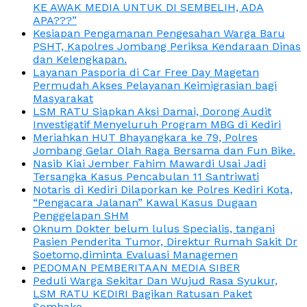
KE AWAK MEDIA UNTUK DI SEMBELIH, ADA
APA???”
Kesiapan Pengamanan Pengesahan Warga Baru
PSHT, Kapolres Jombang Periksa Kendaraan Dinas
dan Kelengkapan.
Layanan Pasporia di Car Free Day Magetan
Permudah Akses Pelayanan Keimigrasian bagi
Masyarakat
LSM RATU Siapkan Aksi Damai, Dorong Audit
Investigatif Menyeluruh Program MBG di Kediri
Meriahkan HUT Bhayangkara ke 79, Polres
Jombang Gelar Olah Raga Bersama dan Fun Bike.
Nasib Kiai Jember Fahim Mawardi Usai Jadi
Tersangka Kasus Pencabulan 11 Santriwati
Notaris di Kediri Dilaporkan ke Polres Kediri Kota,
“Pengacara Jalanan” Kawal Kasus Dugaan
Penggelapan SHM
Oknum Dokter belum lulus Specialis, tangani
Pasien Penderita Tumor, Direktur Rumah Sakit Dr
Soetomo,diminta Evaluasi Managemen
PEDOMAN PEMBERITAAN MEDIA SIBER
Peduli Warga Sekitar Dan Wujud Rasa Syukur,
LSM RATU KEDIRI Bagikan Ratusan Paket
Sembako