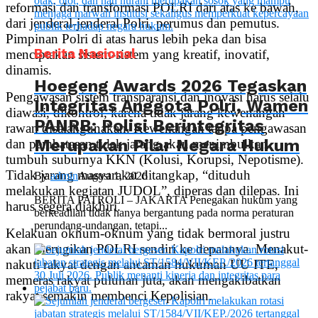
reformasi dan transformasi POLRI dari atas ke bawah,
dari jenderal-jenderal Polri, perumus dan pemutus.
Pimpinan Polri di atas harus lebih peka dan bisa
Berita Nasional
menciptakan sistem-sistem yang kreatif, inovatif,
dinamis.
Hoegeng Awards 2026 Tegaskan
Pengawasan sistem transparansi dan inovasi harus selalu
Integritas Anggota Polri, Wamen
diawasi, dikontrol, karena tidak jarang kewenangan
PANRB: Polisi Berintegritas
rawan disalahgunakan. Kewenangan tanpa pengawasan
Merupakan Pilar Negara Hukum
dan pembatasan tidak jarang akan menimbulkan
tumbuh suburnya KKN (Kolusi, Korupsi, Nepotisme).
Tidak jarang masyarakat ditangkap, “dituduh
By
admin
August 1, 2026
melakukan kegiatan JUDOL”, diperas dan dilepas. Ini
BERITA PATROLI – JAKARTA Penegakan hukum yang
harus segera diakhiri.
berkeadilan tidak hanya bergantung pada norma peraturan
perundang-undangan, tetapi...
Kelakuan oknum-oknum yang tidak bermoral justru
akan merugikan POLRI sendiri ke depannya. Menakut-
nakuti rakyat dengan ancaman hukuman UU ITE,
memeras rakyat puluhan juta, akan mengakibatkan
rakyat semakin membenci Kepolisian.