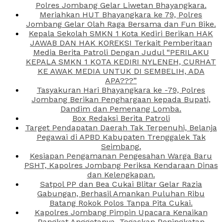
Polres Jombang Gelar Liwetan Bhayangkara.
Meriahkan HUT Bhayangkara ke 79, Polres
Jombang Gelar Olah Raga Bersama dan Fun Bike.
Kepala Sekolah SMKN 1 Kota Kediri Berikan HAK
JAWAB DAN HAK KOREKSI Terkait Pemberitaan
Media Berita Patroli Dengan Judul “PERILAKU
KEPALA SMKN 1 KOTA KEDIRI NYLENEH, CURHAT
KE AWAK MEDIA UNTUK DI SEMBELIH, ADA
APA???”
Tasyakuran Hari Bhayangkara ke -79, Polres
Jombang Berikan Penghargaan kepada Bupati,
Dandim dan Pemenang Lomba.
Box Redaksi Berita Patroli
Target Pendapatan Daerah Tak Terpenuhi, Belanja
Pegawai di APBD Kabupaten Trenggalek Tak
Seimbang.
Kesiapan Pengamanan Pengesahan Warga Baru
PSHT, Kapolres Jombang Periksa Kendaraan Dinas
dan Kelengkapan.
Satpol PP dan Bea Cukai Blitar Gelar Razia
Gabungan, Berhasil Amankan Puluhan Ribu
Batang Rokok Polos Tanpa Pita Cukai.
Kapolres Jombang Pimpin Upacara Kenaikan
Pangkat Anggotanya, Tegaskan Peningkatan