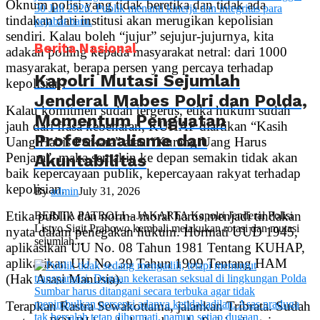
Oknum polisi yang tidak beretika dan tidak ada
tindakan dari institusi akan merugikan kepolisian
sendiri. Kalau boleh “jujur” sejujur-jujurnya, kita
Berita Nasional
adakan polling kepada masyarakat netral: dari 1000
masyarakat, berapa persen yang percaya terhadap
Kapolri Mutasi Sejumlah
kepolisian?
Jenderal Mabes Polri dan Polda,
Kalau komitmen sudah tergerus, etika hukum sudah
Momentum Penguatan
jauh dari frasa kebenaran, KUHAP diartikan “Kasih
Profesionalisme dan
Uang Habis Perkara” atau “Kurang Uang Harus
Penjara”, maka semakin ke depan semakin tidak akan
Akuntabilitas
baik kepercayaan publik, kepercayaan rakyat terhadap
kepolisian.
By
admin
July 31, 2026
Etika publik dan norma moral harus menjadi tindakan
BERITA PATROLI – JAKARTA Kapolri Jenderal Polisi
Listyo Sigit Prabowo kembali melakukan rotasi dan mutasi
nyata dalam penegakan hukum. Hormati UUD 1945,
sejumlah...
aplikasikan UU No. 08 Tahun 1981 Tentang KUHAP,
aplikasikan UU No. 39 Tahun 1999 Tentang HAM
(Hak Asasi Manusia).
Terapkan Rastra Sewakottama, jalankan Tribrata. Sudah