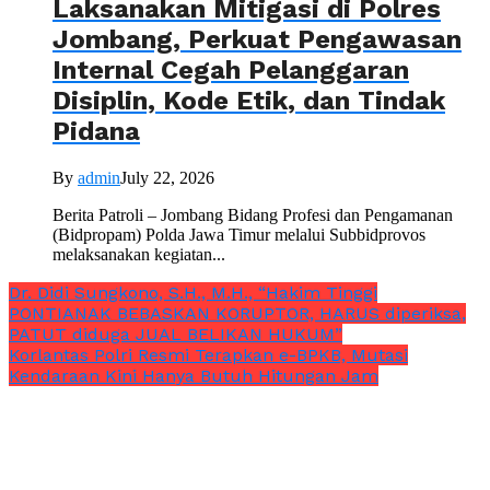
Laksanakan Mitigasi di Polres
Jombang, Perkuat Pengawasan
Internal Cegah Pelanggaran
Disiplin, Kode Etik, dan Tindak
Pidana
By
admin
July 22, 2026
Berita Patroli – Jombang Bidang Profesi dan Pengamanan
(Bidpropam) Polda Jawa Timur melalui Subbidprovos
melaksanakan kegiatan...
Dr. Didi Sungkono, S.H., M.H., “Hakim Tinggi
PONTIANAK BEBASKAN KORUPTOR, HARUS diperiksa,
PATUT diduga JUAL BELIKAN HUKUM”
Korlantas Polri Resmi Terapkan e-BPKB, Mutasi
Kendaraan Kini Hanya Butuh Hitungan Jam