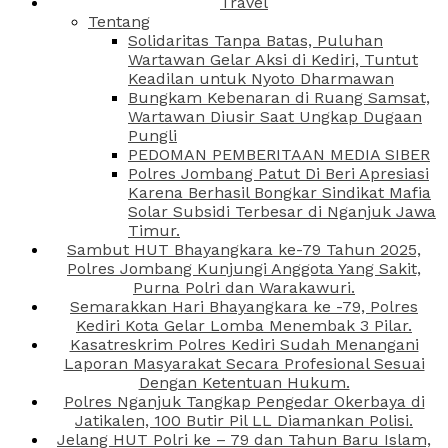
Travel
Tentang
Solidaritas Tanpa Batas, Puluhan
Wartawan Gelar Aksi di Kediri, Tuntut
Keadilan untuk Nyoto Dharmawan
Bungkam Kebenaran di Ruang Samsat,
Wartawan Diusir Saat Ungkap Dugaan
Pungli
PEDOMAN PEMBERITAAN MEDIA SIBER
Polres Jombang Patut Di Beri Apresiasi
Karena Berhasil Bongkar Sindikat Mafia
Solar Subsidi Terbesar di Nganjuk Jawa
Timur.
Sambut HUT Bhayangkara ke-79 Tahun 2025,
Polres Jombang Kunjungi Anggota Yang Sakit,
Purna Polri dan Warakawuri.
Semarakkan Hari Bhayangkara ke -79, Polres
Kediri Kota Gelar Lomba Menembak 3 Pilar.
Kasatreskrim Polres Kediri Sudah Menangani
Laporan Masyarakat Secara Profesional Sesuai
Dengan Ketentuan Hukum.
Polres Nganjuk Tangkap Pengedar Okerbaya di
Jatikalen, 100 Butir Pil LL Diamankan Polisi.
Jelang HUT Polri ke – 79 dan Tahun Baru Islam,