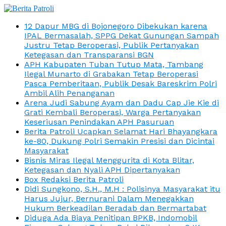
12 Dapur MBG di Bojonegoro Dibekukan karena
IPAL Bermasalah, SPPG Dekat Gunungan Sampah
Justru Tetap Beroperasi, Publik Pertanyakan
Ketegasan dan Transparansi BGN
APH Kabupaten Tuban Tutup Mata, Tambang
Ilegal Munarto di Grabakan Tetap Beroperasi
Pasca Pemberitaan, Publik Desak Bareskrim Polri
Ambil Alih Penanganan
Arena Judi Sabung Ayam dan Dadu Cap Jie Kie di
Grati Kembali Beroperasi, Warga Pertanyakan
Keseriusan Penindakan APH Pasuruan
Berita Patroli Ucapkan Selamat Hari Bhayangkara
ke-80, Dukung Polri Semakin Presisi dan Dicintai
Masyarakat
Bisnis Miras Ilegal Menggurita di Kota Blitar,
Ketegasan dan Nyali APH Dipertanyakan
Box Redaksi Berita Patroli
Didi Sungkono, S.H., M.H : Polisinya Masyarakat itu
Harus Jujur, Bernurani Dalam Menegakkan
Hukum Berkeadilan Beradab dan Bermartabat
Diduga Ada Biaya Penitipan BPKB, Indomobil