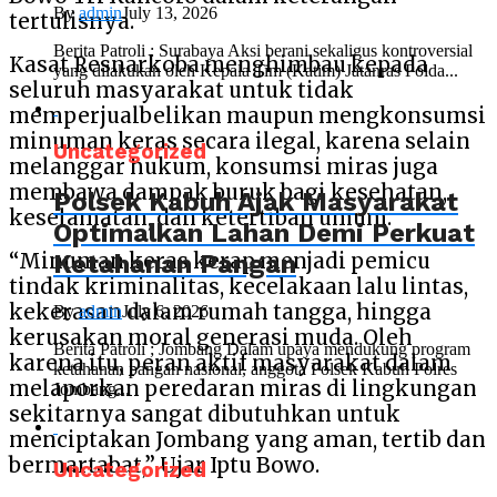
By
admin
July 13, 2026
tertulisnya.
Berita Patroli : Surabaya Aksi berani sekaligus kontroversial
Kasat Resnarkoba menghimbau kepada
yang dilakukan oleh Kepala Tim (Katim) Jatanras Polda...
seluruh masyarakat untuk tidak
memperjualbelikan maupun mengkonsumsi
minuman keras secara ilegal, karena selain
Uncategorized
melanggar hukum, konsumsi miras juga
membawa dampak buruk bagi kesehatan,
Polsek Kabuh Ajak Masyarakat
keselamatan, dan ketertiban umum.
Optimalkan Lahan Demi Perkuat
Ketahanan Pangan
“Minuman keras kerap menjadi pemicu
tindak kriminalitas, kecelakaan lalu lintas,
kekerasan dalam rumah tangga, hingga
By
admin
July 6, 2026
kerusakan moral generasi muda. Oleh
Berita Patroli ; Jombang Dalam upaya mendukung program
karena itu, peran aktif masyarakat dalam
ketahanan pangan nasional, anggota Polsek Kabuh Polres
melaporkan peredaran miras di lingkungan
Jombang...
sekitarnya sangat dibutuhkan untuk
menciptakan Jombang yang aman, tertib dan
bermartabat,” Ujar Iptu Bowo.
Uncategorized