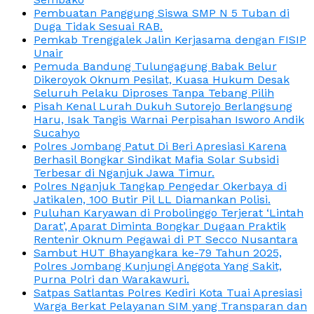
Pembuatan Panggung Siswa SMP N 5 Tuban di
Duga Tidak Sesuai RAB.
Pemkab Trenggalek Jalin Kerjasama dengan FISIP
Unair
Pemuda Bandung Tulungagung Babak Belur
Dikeroyok Oknum Pesilat, Kuasa Hukum Desak
Seluruh Pelaku Diproses Tanpa Tebang Pilih
Pisah Kenal Lurah Dukuh Sutorejo Berlangsung
Haru, Isak Tangis Warnai Perpisahan Isworo Andik
Sucahyo
Polres Jombang Patut Di Beri Apresiasi Karena
Berhasil Bongkar Sindikat Mafia Solar Subsidi
Terbesar di Nganjuk Jawa Timur.
Polres Nganjuk Tangkap Pengedar Okerbaya di
Jatikalen, 100 Butir Pil LL Diamankan Polisi.
Puluhan Karyawan di Probolinggo Terjerat ‘Lintah
Darat’, Aparat Diminta Bongkar Dugaan Praktik
Rentenir Oknum Pegawai di PT Secco Nusantara
Sambut HUT Bhayangkara ke-79 Tahun 2025,
Polres Jombang Kunjungi Anggota Yang Sakit,
Purna Polri dan Warakawuri.
Satpas Satlantas Polres Kediri Kota Tuai Apresiasi
Warga Berkat Pelayanan SIM yang Transparan dan