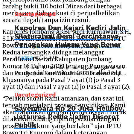
barang bukti 110 botol Miras dari berbagai
merk yang diduga kuat di perjualbelikan
Uncategorized
secara ilegal/ tanpa izin resmi.
Kapolres Dan Kejari Kediri Jalin
Kapolres Jombang AKBP Ardi Kurniawan, S.H.,
Silaturahmi Demi Terciptanya
S.I.K., CPHR melalui Kasat Resnarkoba IPTU
Penegakan Hukum Yang Benar
Bowo Tri Kuncoro menyampaikan bahwa
Kedua tersangka diduga melanggar
By
admin
July 16, 2026
Peraturan Daerah Kabupaten Jombang
Nomor 16 Tahun 2009 tentang Pengawasan
Berita Patroli : Kediri Sinergi antar aparat penegak hukum
dan Pengendalian Minuman Beralkohol,
terus diperkuat. Kapolres Kediri AKBP Bramastyo Priaji,...
khususnya pada Pasal 7 ayat (1) jo Pasal 3
ayat (1) dan Pasal 7 ayat (2) jo Pasal 3 ayat (2).
Uncategorized
“Pelaku sudah kami amankan, dan saat ini
tengah menjalani proses penyidikan. Kami
Sayembara Rp 20 Juta Hellboy
akan lanjutkan dengan pemeriksaan untuk
Jatanras Polda Jatim Disorot
dilakukan sidang tipiring sesuai dengan
Publik
prosedur hukum yang berlaku,” ujar IPTU
Bowo Tri Kuncoro dalam keterangan