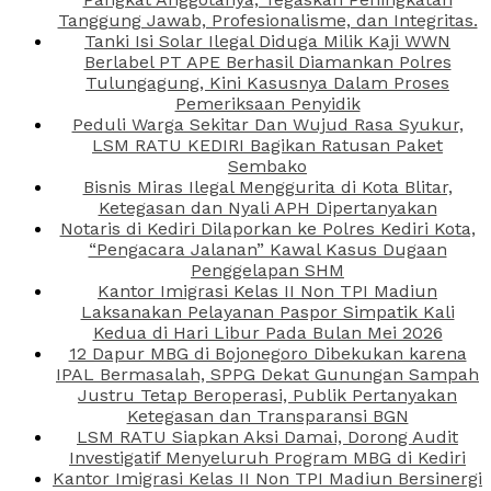
Tanggung Jawab, Profesionalisme, dan Integritas.
Tanki Isi Solar Ilegal Diduga Milik Kaji WWN
Berlabel PT APE Berhasil Diamankan Polres
Tulungagung, Kini Kasusnya Dalam Proses
Pemeriksaan Penyidik
Peduli Warga Sekitar Dan Wujud Rasa Syukur,
LSM RATU KEDIRI Bagikan Ratusan Paket
Sembako
Bisnis Miras Ilegal Menggurita di Kota Blitar,
Ketegasan dan Nyali APH Dipertanyakan
Notaris di Kediri Dilaporkan ke Polres Kediri Kota,
“Pengacara Jalanan” Kawal Kasus Dugaan
Penggelapan SHM
Kantor Imigrasi Kelas II Non TPI Madiun
Laksanakan Pelayanan Paspor Simpatik Kali
Kedua di Hari Libur Pada Bulan Mei 2026
12 Dapur MBG di Bojonegoro Dibekukan karena
IPAL Bermasalah, SPPG Dekat Gunungan Sampah
Justru Tetap Beroperasi, Publik Pertanyakan
Ketegasan dan Transparansi BGN
LSM RATU Siapkan Aksi Damai, Dorong Audit
Investigatif Menyeluruh Program MBG di Kediri
Kantor Imigrasi Kelas II Non TPI Madiun Bersinergi