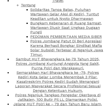
Travel
Tentang
Solidaritas Tanpa Batas, Puluhan
Wartawan Gelar Aksi di Kediri, Tuntut
Keadilan untuk Nyoto Dharmawan
Bungkam Kebenaran di Ruang Samsat,
Wartawan Diusir Saat Ungkap Dugaan
Pungli
PEDOMAN PEMBERITAAN MEDIA SIBER
Polres Jombang Patut Di Beri Apresiasi
Karena Berhasil Bongkar Sindikat Mafia
Solar Subsidi Terbesar di Nganjuk Jawa
Timur.
Sambut HUT Bhayangkara ke-79 Tahun 2025,
Polres Jombang Kunjungi Anggota Yang Sakit,
Purna Polri dan Warakawuri.
Semarakkan Hari Bhayangkara ke -79, Polres
Kediri Kota Gelar Lomba Menembak 3 Pilar.
Kasatreskrim Polres Kediri Sudah Menangani
Laporan Masyarakat Secara Profesional Sesuai
Dengan Ketentuan Hukum.
Polres Nganjuk Tangkap Pengedar Okerbaya di
Jatikalen, 100 Butir Pil LL Diamankan Polisi.
Jelang HUT Polri ke – 79 dan Tahun Baru Islam,