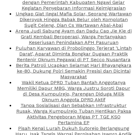
dengan Pemerintah Kabupaten Ngawi Gelar
Kegiatan Penyebaran Informasi Keimigrasian
Ungkap Giat Ilegal Mafia Solar, Seorang Wartawan
Dikeroyok Hingga Babak Belur oleh Komplotan
Sugit Celeng, Dian Cs Wartawan Abal-Abal
Arena Judi Sabung Ayam dan Dadu Cap Jie Kie di
Grati Kembali Beroperasi, Warga Pertanyakan
Keseriusan Penindakan APH Pasuruan
Puluhan Karyawan di Probolinggo Terjerat ‘Lintah
Darat’, Aparat Diminta Bongkar Dugaan Praktik
Rentenir Oknum Pegawai di PT Secco Nusantara
Berita Patroli Ucapkan Selamat Hari Bhayangkara
ke-80, Dukung Polri Semakin Presisi dan Dicintai
Masyarakat
Wakil Ketua DPRD Tuban Bantah Anggotanya
Memiliki Dapur MBG, Warga Justru Soroti Dapur
di Desa Kumpulrejo, Parengan Diduga Milik
Oknum Anggota DPRD Aktif
Tanpa Sosialisasi dan Sebabkan Infrastruktur
Rusak, Warga Kumpulrejo Tuban Hentikan Paksa
Aktivitas Pengeboran Migas PT TGE KSO
Pertamina EP
Pisah Kenal Lurah Dukuh Sutorejo Berlangsung
Haru, Isak Tangis Warnai Perpisahan Isworo Andik