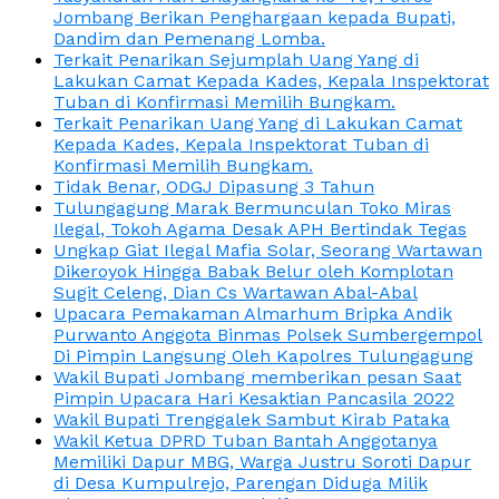
Jombang Berikan Penghargaan kepada Bupati,
Dandim dan Pemenang Lomba.
Terkait Penarikan Sejumplah Uang Yang di
Lakukan Camat Kepada Kades, Kepala Inspektorat
Tuban di Konfirmasi Memilih Bungkam.
Terkait Penarikan Uang Yang di Lakukan Camat
Kepada Kades, Kepala Inspektorat Tuban di
Konfirmasi Memilih Bungkam.
Tidak Benar, ODGJ Dipasung 3 Tahun
Tulungagung Marak Bermunculan Toko Miras
Ilegal, Tokoh Agama Desak APH Bertindak Tegas
Ungkap Giat Ilegal Mafia Solar, Seorang Wartawan
Dikeroyok Hingga Babak Belur oleh Komplotan
Sugit Celeng, Dian Cs Wartawan Abal-Abal
Upacara Pemakaman Almarhum Bripka Andik
Purwanto Anggota Binmas Polsek Sumbergempol
Di Pimpin Langsung Oleh Kapolres Tulungagung
Wakil Bupati Jombang memberikan pesan Saat
Pimpin Upacara Hari Kesaktian Pancasila 2022
Wakil Bupati Trenggalek Sambut Kirab Pataka
Wakil Ketua DPRD Tuban Bantah Anggotanya
Memiliki Dapur MBG, Warga Justru Soroti Dapur
di Desa Kumpulrejo, Parengan Diduga Milik