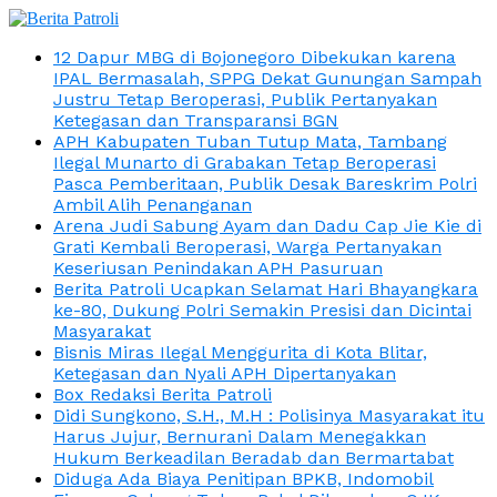
12 Dapur MBG di Bojonegoro Dibekukan karena
IPAL Bermasalah, SPPG Dekat Gunungan Sampah
Justru Tetap Beroperasi, Publik Pertanyakan
Ketegasan dan Transparansi BGN
APH Kabupaten Tuban Tutup Mata, Tambang
Ilegal Munarto di Grabakan Tetap Beroperasi
Pasca Pemberitaan, Publik Desak Bareskrim Polri
Ambil Alih Penanganan
Arena Judi Sabung Ayam dan Dadu Cap Jie Kie di
Grati Kembali Beroperasi, Warga Pertanyakan
Keseriusan Penindakan APH Pasuruan
Berita Patroli Ucapkan Selamat Hari Bhayangkara
ke-80, Dukung Polri Semakin Presisi dan Dicintai
Masyarakat
Bisnis Miras Ilegal Menggurita di Kota Blitar,
Ketegasan dan Nyali APH Dipertanyakan
Box Redaksi Berita Patroli
Didi Sungkono, S.H., M.H : Polisinya Masyarakat itu
Harus Jujur, Bernurani Dalam Menegakkan
Hukum Berkeadilan Beradab dan Bermartabat
Diduga Ada Biaya Penitipan BPKB, Indomobil