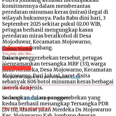
Polres Jombang kembali menunjukkan
komitmennya dalam memberantas
peredaran minuman keras (miras) ilegal di
wilayah hukumnya. Pada Rabu dini hari, 3
September 2025 sekitar pukul 02.00 WIB,
petugas berhasil mengungkap kasus
peredaran miras beralkohol di Desa
Mojoduwur, Kecamatan Mojowarno,
Kabupaten Jombang.
Continue Reading
You may also like...
Dalam penggerebekan tersebut, petugas
Related Topics:
mengamankan tersangka MBF (33), warga
Click to comment
Jalan Merdeka, Desa Mojowarno, Kecamatan
Mojowarno. Dari lokasi, turut disita
You must be logged in to post a comment
Login
sebanyak 806 botol minuman keras berbagai
merek dan jenis.
Leave a Reply
Sedangkan dalam penggerebekan yang
You must be
logged in
to post a comment.
kedua berhasil menangkap Tersangka PDR
More in Uncategorized
(24 th), Alamat Jalan Merdeka Ds Mojowarno
Kec. Mojowarno Kab. Jombang dengan