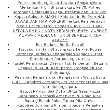
Polres Jombang Gelar Liwetan Bhayangkara.
Meriahkan HUT Bhayangkara ke 79, Polres
Jombang Gelar Olah Raga Bersama dan Fun Bike.
Kepala Sekolah SMKN 1 Kota Kediri Berikan HAK
JAWAB DAN HAK KOREKSI Terkait Pemberitaan
Media Berita Patroli Dengan Judul “PERILAKU
KEPALA SMKN 1 KOTA KEDIRI NYLENEH, CURHAT
KE AWAK MEDIA UNTUK DI SEMBELIH, ADA
APA???”
Box Redaksi Berita Patroli
Tasyakuran Hari Bhayangkara ke -79, Polres
Jombang Berikan Penghargaan kepada Bupati,
Dandim dan Pemenang Lomba.
Target Pendapatan Daerah Tak Terpenuhi, Belanja
Pegawai di APBD Kabupaten Trenggalek Tak
Seimbang.
Kesiapan Pengamanan Pengesahan Warga Baru
PSHT, Kapolres Jombang Periksa Kendaraan Dinas
dan Kelengkapan.
Satpol PP dan Bea Cukai Blitar Gelar Razia
Gabungan, Berhasil Amankan Puluhan Ribu
Batang Rokok Polos Tanpa Pita Cukai.
Kapolres Jombang Pimpin Upacara Kenaikan
Pangkat Anggotanya, Tegaskan Peningkatan