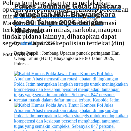
Polres Jombang akan terus melakukan
Polres Jombang Gelar Upacara
operasi dan pengawasan terhadap peredaran
Peringatan HUT Bhayangkara
miras di wilayah hukum Jombang.
ke-80 Tahun 2026 dengan
Masyarakat yang mengetahui informasi
Khidmat
terkait peredaran miras, narkoba, maupun
tindak pidana lainnya, diharapkan dapat
segera melapor ke kepolisian terdekat.(din)
By
admin
July 6, 2026
Berita Patroli ; Jombang Upacara puncak peringatan Hari
Post Views:
11
Ulang Tahun (HUT) Bhayangkara ke-80 Tahun 2026,
Polres...