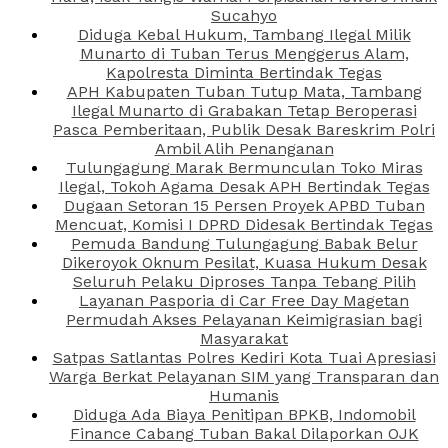
Sucahyo
Diduga Kebal Hukum, Tambang Ilegal Milik
Munarto di Tuban Terus Menggerus Alam,
Kapolresta Diminta Bertindak Tegas
APH Kabupaten Tuban Tutup Mata, Tambang
Ilegal Munarto di Grabakan Tetap Beroperasi
Pasca Pemberitaan, Publik Desak Bareskrim Polri
Ambil Alih Penanganan
Tulungagung Marak Bermunculan Toko Miras
Ilegal, Tokoh Agama Desak APH Bertindak Tegas
Dugaan Setoran 15 Persen Proyek APBD Tuban
Mencuat, Komisi I DPRD Didesak Bertindak Tegas
Pemuda Bandung Tulungagung Babak Belur
Dikeroyok Oknum Pesilat, Kuasa Hukum Desak
Seluruh Pelaku Diproses Tanpa Tebang Pilih
Layanan Pasporia di Car Free Day Magetan
Permudah Akses Pelayanan Keimigrasian bagi
Masyarakat
Satpas Satlantas Polres Kediri Kota Tuai Apresiasi
Warga Berkat Pelayanan SIM yang Transparan dan
Humanis
Diduga Ada Biaya Penitipan BPKB, Indomobil
Finance Cabang Tuban Bakal Dilaporkan OJK