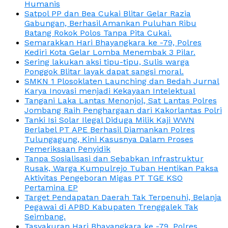
Humanis
Satpol PP dan Bea Cukai Blitar Gelar Razia
Gabungan, Berhasil Amankan Puluhan Ribu
Batang Rokok Polos Tanpa Pita Cukai.
Semarakkan Hari Bhayangkara ke -79, Polres
Kediri Kota Gelar Lomba Menembak 3 Pilar.
Sering lakukan aksi tipu-tipu, Sulis warga
Ponggok Blitar layak dapat sangsi moral.
SMKN 1 Plosoklaten Launching dan Bedah Jurnal
Karya Inovasi menjadi Kekayaan Intelektual
Tangani Laka Lantas Menonjol, Sat Lantas Polres
Jombang Raih Penghargaan dari Kakorlantas Polri
Tanki Isi Solar Ilegal Diduga Milik Kaji WWN
Berlabel PT APE Berhasil Diamankan Polres
Tulungagung, Kini Kasusnya Dalam Proses
Pemeriksaan Penyidik
Tanpa Sosialisasi dan Sebabkan Infrastruktur
Rusak, Warga Kumpulrejo Tuban Hentikan Paksa
Aktivitas Pengeboran Migas PT TGE KSO
Pertamina EP
Target Pendapatan Daerah Tak Terpenuhi, Belanja
Pegawai di APBD Kabupaten Trenggalek Tak
Seimbang.
Tasyakuran Hari Bhayangkara ke -79, Polres