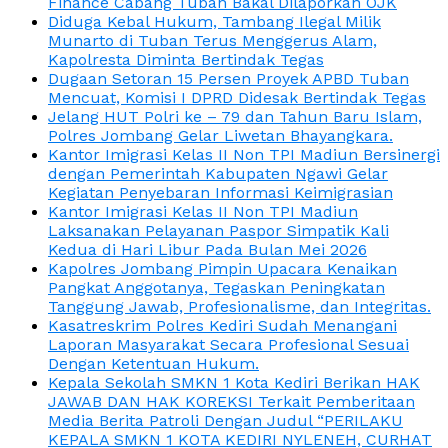
Finance Cabang Tuban Bakal Dilaporkan OJK
Diduga Kebal Hukum, Tambang Ilegal Milik
Munarto di Tuban Terus Menggerus Alam,
Kapolresta Diminta Bertindak Tegas
Dugaan Setoran 15 Persen Proyek APBD Tuban
Mencuat, Komisi I DPRD Didesak Bertindak Tegas
Jelang HUT Polri ke – 79 dan Tahun Baru Islam,
Polres Jombang Gelar Liwetan Bhayangkara.
Kantor Imigrasi Kelas II Non TPI Madiun Bersinergi
dengan Pemerintah Kabupaten Ngawi Gelar
Kegiatan Penyebaran Informasi Keimigrasian
Kantor Imigrasi Kelas II Non TPI Madiun
Laksanakan Pelayanan Paspor Simpatik Kali
Kedua di Hari Libur Pada Bulan Mei 2026
Kapolres Jombang Pimpin Upacara Kenaikan
Pangkat Anggotanya, Tegaskan Peningkatan
Tanggung Jawab, Profesionalisme, dan Integritas.
Kasatreskrim Polres Kediri Sudah Menangani
Laporan Masyarakat Secara Profesional Sesuai
Dengan Ketentuan Hukum.
Kepala Sekolah SMKN 1 Kota Kediri Berikan HAK
JAWAB DAN HAK KOREKSI Terkait Pemberitaan
Media Berita Patroli Dengan Judul “PERILAKU
KEPALA SMKN 1 KOTA KEDIRI NYLENEH, CURHAT