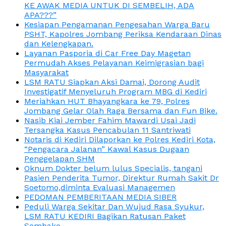
KE AWAK MEDIA UNTUK DI SEMBELIH, ADA
APA???”
Kesiapan Pengamanan Pengesahan Warga Baru
PSHT, Kapolres Jombang Periksa Kendaraan Dinas
dan Kelengkapan.
Layanan Pasporia di Car Free Day Magetan
Permudah Akses Pelayanan Keimigrasian bagi
Masyarakat
LSM RATU Siapkan Aksi Damai, Dorong Audit
Investigatif Menyeluruh Program MBG di Kediri
Meriahkan HUT Bhayangkara ke 79, Polres
Jombang Gelar Olah Raga Bersama dan Fun Bike.
Nasib Kiai Jember Fahim Mawardi Usai Jadi
Tersangka Kasus Pencabulan 11 Santriwati
Notaris di Kediri Dilaporkan ke Polres Kediri Kota,
“Pengacara Jalanan” Kawal Kasus Dugaan
Penggelapan SHM
Oknum Dokter belum lulus Specialis, tangani
Pasien Penderita Tumor, Direktur Rumah Sakit Dr
Soetomo,diminta Evaluasi Managemen
PEDOMAN PEMBERITAAN MEDIA SIBER
Peduli Warga Sekitar Dan Wujud Rasa Syukur,
LSM RATU KEDIRI Bagikan Ratusan Paket
Sembako