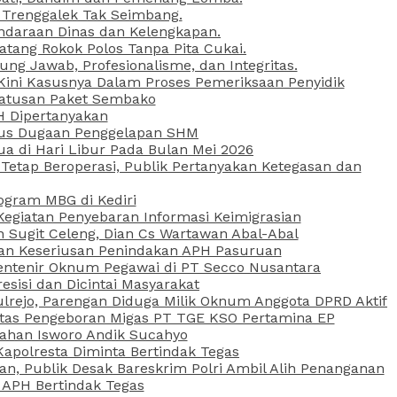
 Trenggalek Tak Seimbang.
daraan Dinas dan Kelengkapan.
atang Rokok Polos Tanpa Pita Cukai.
g Jawab, Profesionalisme, dan Integritas.
, Kini Kasusnya Dalam Proses Pemeriksaan Penyidik
Ratusan Paket Sembako
PH Dipertanyakan
Kasus Dugaan Penggelapan SHM
ua di Hari Libur Pada Bulan Mei 2026
etap Beroperasi, Publik Pertanyakan Ketegasan dan
ogram MBG di Kediri
Kegiatan Penyebaran Informasi Keimigrasian
n Sugit Celeng, Dian Cs Wartawan Abal-Abal
akan Keseriusan Penindakan APH Pasuruan
 Rentenir Oknum Pegawai di PT Secco Nusantara
esisi dan Dicintai Masyarakat
lrejo, Parengan Diduga Milik Oknum Anggota DPRD Aktif
vitas Pengeboran Migas PT TGE KSO Pertamina EP
sahan Isworo Andik Sucahyo
apolresta Diminta Bertindak Tegas
n, Publik Desak Bareskrim Polri Ambil Alih Penanganan
 APH Bertindak Tegas