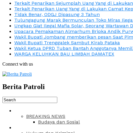
Terkait Penarikan Sejumplah Uang Yang di Lakuka
Terkait Penarikan Uang Yang di Lakukan Camat Kep
Tidak Benar, ODGJ Dipasung 3 Tahun
Tulungagung Marak Bermunculan Toko Miras Ilega
Ungkap Giat Ilegal Mafia Solar, Seorang Wartawan 
Upacara Pemakaman Almarhum Bripka Andik Purwa
Wakil Bupati Jombang memberikan pesan Saat Pimp
Wakil Bupati Trenggalek Sambut Kirab Pataka
Wakil Ketua DPRD Tuban Bantah Anggotanya Memili
WARGA KELUHKAN BAU LIMBAH DAMATEX
Connect with us
Berita Patroli
BREAKING NEWS
Budaya dan Sosial