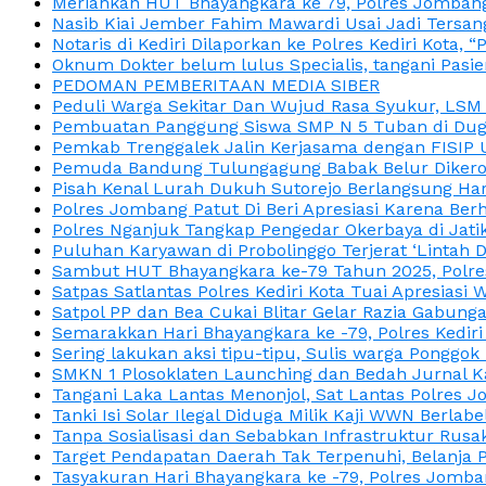
Meriahkan HUT Bhayangkara ke 79, Polres Jombang
Nasib Kiai Jember Fahim Mawardi Usai Jadi Tersan
Notaris di Kediri Dilaporkan ke Polres Kediri Kot
Oknum Dokter belum lulus Specialis, tangani Pasi
PEDOMAN PEMBERITAAN MEDIA SIBER
Peduli Warga Sekitar Dan Wujud Rasa Syukur, LS
Pembuatan Panggung Siswa SMP N 5 Tuban di Duga
Pemkab Trenggalek Jalin Kerjasama dengan FISIP 
Pemuda Bandung Tulungagung Babak Belur Dikeroy
Pisah Kenal Lurah Dukuh Sutorejo Berlangsung Har
Polres Jombang Patut Di Beri Apresiasi Karena Berh
Polres Nganjuk Tangkap Pengedar Okerbaya di Jatika
Puluhan Karyawan di Probolinggo Terjerat ‘Lintah 
Sambut HUT Bhayangkara ke-79 Tahun 2025, Polres
Satpas Satlantas Polres Kediri Kota Tuai Apresias
Satpol PP dan Bea Cukai Blitar Gelar Razia Gabung
Semarakkan Hari Bhayangkara ke -79, Polres Kedir
Sering lakukan aksi tipu-tipu, Sulis warga Ponggok 
SMKN 1 Plosoklaten Launching dan Bedah Jurnal Ka
Tangani Laka Lantas Menonjol, Sat Lantas Polres J
Tanki Isi Solar Ilegal Diduga Milik Kaji WWN Berl
Tanpa Sosialisasi dan Sebabkan Infrastruktur Rus
Target Pendapatan Daerah Tak Terpenuhi, Belanja
Tasyakuran Hari Bhayangkara ke -79, Polres Jom