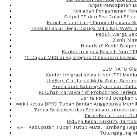
Target Pendapatan D
Kesiapan Pengamanan Peng
Satpol PP dan Bea Cukai Blita
Kapolres Jombang Pimpin Upacara Ken
Tanki Isi Solar Ilegal Diduga Milik Kaji WW
Peduli Warga Se
Bisnis Mir
Notaris di Kediri Dila
Kantor Imigrasi Kelas II Non T
12 Dapur MBG di Bojonegoro Dibekukan karena
LSM RATU Siap
Kantor Imigrasi Kelas II Non TPI Mad
Ungkap Giat Ilegal Mafia Solar, Seor
Arena Judi Sabung Ayam dan Dadu C
Puluhan Karyawan di Probolinggo Terjera
Berita Patroli Ucapkan 
Wakil Ketua DPRD Tuban Bantah Anggotanya Memili
Tanpa Sosialisasi dan Sebabkan Infrastru
Pisah Kenal Lurah Du
Diduga Kebal Hukum, Tambang
APH Kabupaten Tuban Tutup Mata, Tambang Ilegal 
Tulungagung Ma