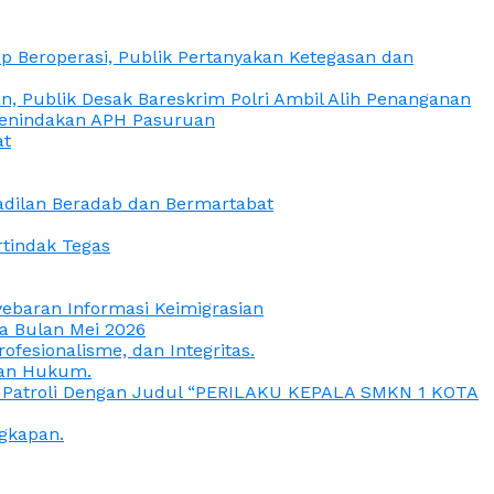
 Beroperasi, Publik Pertanyakan Ketegasan dan
, Publik Desak Bareskrim Polri Ambil Alih Penanganan
 Penindakan APH Pasuruan
at
eadilan Beradab dan Bermartabat
rtindak Tegas
yebaran Informasi Keimigrasian
da Bulan Mei 2026
esionalisme, dan Integritas.
uan Hukum.
a Patroli Dengan Judul “PERILAKU KEPALA SMKN 1 KOTA
gkapan.