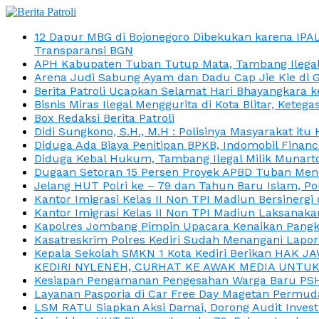
12 Dapur MBG di Bojonegoro Dibekukan karena IPA
Transparansi BGN
APH Kabupaten Tuban Tutup Mata, Tambang Ilegal M
Arena Judi Sabung Ayam dan Dadu Cap Jie Kie di 
Berita Patroli Ucapkan Selamat Hari Bhayangkara k
Bisnis Miras Ilegal Menggurita di Kota Blitar, Kete
Box Redaksi Berita Patroli
Didi Sungkono, S.H., M.H : Polisinya Masyarakat 
Diduga Ada Biaya Penitipan BPKB, Indomobil Finan
Diduga Kebal Hukum, Tambang Ilegal Milik Munarto
Dugaan Setoran 15 Persen Proyek APBD Tuban Menc
Jelang HUT Polri ke – 79 dan Tahun Baru Islam, P
Kantor Imigrasi Kelas II Non TPI Madiun Bersiner
Kantor Imigrasi Kelas II Non TPI Madiun Laksanaka
Kapolres Jombang Pimpin Upacara Kenaikan Pangkat
Kasatreskrim Polres Kediri Sudah Menangani Lapo
Kepala Sekolah SMKN 1 Kota Kediri Berikan HAK 
KEDIRI NYLENEH, CURHAT KE AWAK MEDIA UNTUK 
Kesiapan Pengamanan Pengesahan Warga Baru PSHT
Layanan Pasporia di Car Free Day Magetan Permud
LSM RATU Siapkan Aksi Damai, Dorong Audit Invest