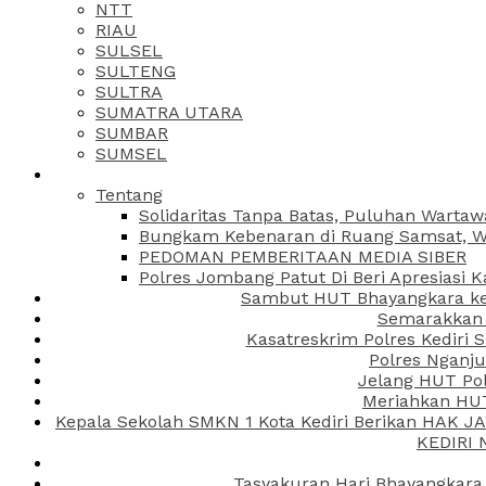
NTT
RIAU
SULSEL
SULTENG
SULTRA
SUMATRA UTARA
SUMBAR
SUMSEL
Tentang
Solidaritas Tanpa Batas, Puluhan Wartaw
Bungkam Kebenaran di Ruang Samsat, Wa
PEDOMAN PEMBERITAAN MEDIA SIBER
Polres Jombang Patut Di Beri Apresiasi K
Sambut HUT Bhayangkara ke-
Semarakkan H
Kasatreskrim Polres Kediri
Polres Nganju
Jelang HUT Pol
Meriahkan HUT
Kepala Sekolah SMKN 1 Kota Kediri Berikan HAK 
KEDIRI
Tasyakuran Hari Bhayangkara