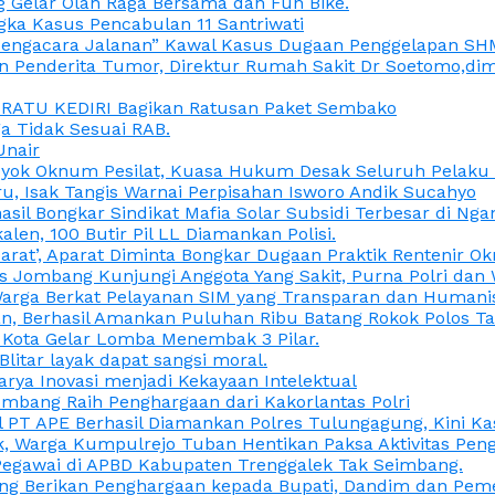
 Gelar Olah Raga Bersama dan Fun Bike.
gka Kasus Pencabulan 11 Santriwati
a, “Pengacara Jalanan” Kawal Kasus Dugaan Penggelapan SH
en Penderita Tumor, Direktur Rumah Sakit Dr Soetomo,d
M RATU KEDIRI Bagikan Ratusan Paket Sembako
 Tidak Sesuai RAB.
Unair
ok Oknum Pesilat, Kuasa Hukum Desak Seluruh Pelaku D
u, Isak Tangis Warnai Perpisahan Isworo Andik Sucahyo
asil Bongkar Sindikat Mafia Solar Subsidi Terbesar di Ng
len, 100 Butir Pil LL Diamankan Polisi.
Darat’, Aparat Diminta Bongkar Dugaan Praktik Rentenir 
 Jombang Kunjungi Anggota Yang Sakit, Purna Polri dan 
i Warga Berkat Pelayanan SIM yang Transparan dan Humani
an, Berhasil Amankan Puluhan Ribu Batang Rokok Polos Ta
i Kota Gelar Lomba Menembak 3 Pilar.
Blitar layak dapat sangsi moral.
rya Inovasi menjadi Kekayaan Intelektual
ombang Raih Penghargaan dari Kakorlantas Polri
abel PT APE Berhasil Diamankan Polres Tulungagung, Kini 
ak, Warga Kumpulrejo Tuban Hentikan Paksa Aktivitas Pe
 Pegawai di APBD Kabupaten Trenggalek Tak Seimbang.
bang Berikan Penghargaan kepada Bupati, Dandim dan Pe