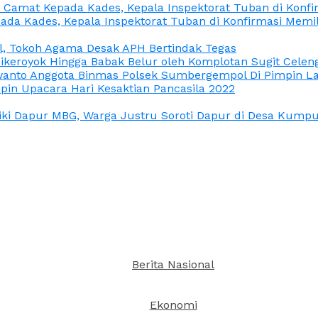
n Camat Kepada Kades, Kepala Inspektorat Tuban di Konf
ada Kades, Kepala Inspektorat Tuban di Konfirmasi Memi
l, Tokoh Agama Desak APH Bertindak Tegas
Dikeroyok Hingga Babak Belur oleh Komplotan Sugit Celen
nto Anggota Binmas Polsek Sumbergempol Di Pimpin La
in Upacara Hari Kesaktian Pancasila 2022
ki Dapur MBG, Warga Justru Soroti Dapur di Desa Kumpul
Berita Nasional
Ekonomi