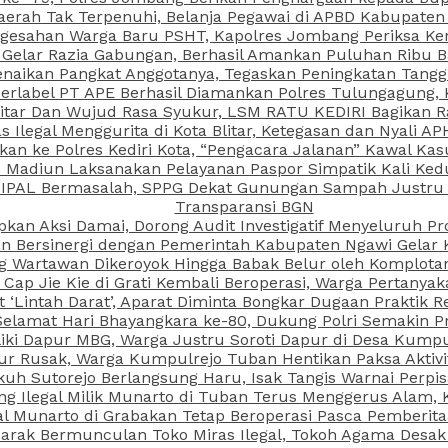
aerah Tak Terpenuhi, Belanja Pegawai di APBD Kabupaten
esahan Warga Baru PSHT, Kapolres Jombang Periksa Ken
r Gelar Razia Gabungan, Berhasil Amankan Puluhan Ribu B
aikan Pangkat Anggotanya, Tegaskan Peningkatan Tanggun
N Berlabel PT APE Berhasil Diamankan Polres Tulungagung
kitar Dan Wujud Rasa Syukur, LSM RATU KEDIRI Bagikan 
as Ilegal Menggurita di Kota Blitar, Ketegasan dan Nyali A
porkan ke Polres Kediri Kota, “Pengacara Jalanan” Kawal 
PI Madiun Laksanakan Pelayanan Paspor Simpatik Kali Ked
 IPAL Bermasalah, SPPG Dekat Gunungan Sampah Justru T
Transparansi BGN
kan Aksi Damai, Dorong Audit Investigatif Menyeluruh Pr
iun Bersinergi dengan Pemerintah Kabupaten Ngawi Gelar 
ang Wartawan Dikeroyok Hingga Babak Belur oleh Komplota
ap Jie Kie di Grati Kembali Beroperasi, Warga Pertany
t ‘Lintah Darat’, Aparat Diminta Bongkar Dugaan Praktik
Selamat Hari Bhayangkara ke-80, Dukung Polri Semakin Pr
ki Dapur MBG, Warga Justru Soroti Dapur di Desa Kumpu
ktur Rusak, Warga Kumpulrejo Tuban Hentikan Paksa Akti
kuh Sutorejo Berlangsung Haru, Isak Tangis Warnai Perpi
 Ilegal Milik Munarto di Tuban Terus Menggerus Alam, K
Munarto di Grabakan Tetap Beroperasi Pasca Pemberitaa
rak Bermunculan Toko Miras Ilegal, Tokoh Agama Desak