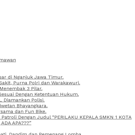
armawan
esar di Nganjuk Jawa Timur.
kit, Purna Polri dan Warakawuri.
 Menembak 3 Pilar.
l Sesuai Dengan Ketentuan Hukum.
L Diamankan Polisi.
Liwetan Bhayangkara.
rsama dan Fun Bike.
ta Patroli Dengan Judul “PERILAKU KEPALA SMKN 1 KOTA
 ADA APA???”
upati, Dandim dan Pemenang Lomba.