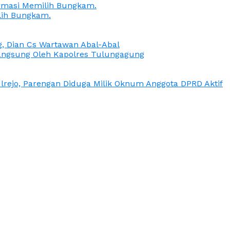
irmasi Memilih Bungkam.
lih Bungkam.
g, Dian Cs Wartawan Abal-Abal
ngsung Oleh Kapolres Tulungagung
rejo, Parengan Diduga Milik Oknum Anggota DPRD Aktif