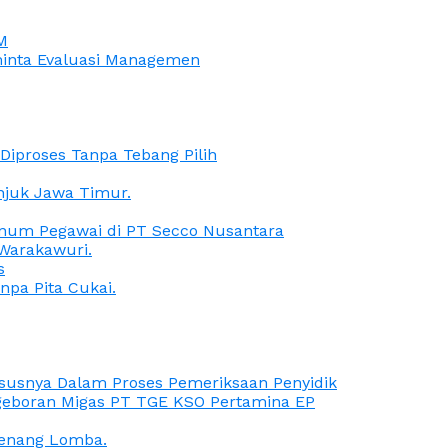
M
iminta Evaluasi Managemen
iproses Tanpa Tebang Pilih
anjuk Jawa Timur.
Oknum Pegawai di PT Secco Nusantara
Warakawuri.
s
npa Pita Cukai.
Kasusnya Dalam Proses Pemeriksaan Penyidik
ngeboran Migas PT TGE KSO Pertamina EP
menang Lomba.