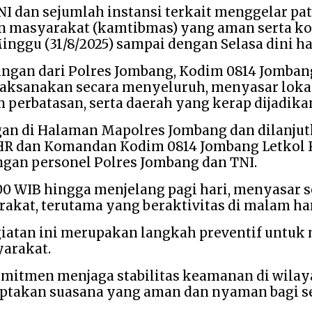
I dan sejumlah instansi terkait menggelar patr
n masyarakat (kamtibmas) yang aman serta kon
nggu (31/8/2025) sampai dengan Selasa dini hari
bungan dari Polres Jombang, Kodim 0814 Jomban
 dilaksanakan secara menyeluruh, menyasar lo
n perbatasan, serta daerah yang kerap dijadi
gan di Halaman Mapolres Jombang dan dilanjut
 CPHR dan Komandan Kodim 0814 Jombang Letkol K
ngan personel Polres Jombang dan TNI.
3.00 WIB hingga menjelang pagi hari, menyasar
at, terutama yang beraktivitas di malam hari
iatan ini merupakan langkah preventif untu
arakat.
omitmen menjaga stabilitas keamanan di wilaya
takan suasana yang aman dan nyaman bagi sel