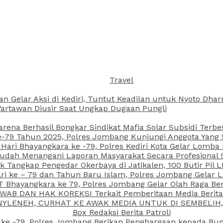
Travel
an Gelar Aksi di Kediri, Tuntut Keadilan untuk Nyoto Dh
rtawan Diusir Saat Ungkap Dugaan Pungli
arena Berhasil Bongkar Sindikat Mafia Solar Subsidi Terb
79 Tahun 2025, Polres Jombang Kunjungi Anggota Yang Sa
ari Bhayangkara ke -79, Polres Kediri Kota Gelar Lomba
 Sudah Menangani Laporan Masyarakat Secara Profesiona
k Tangkap Pengedar Okerbaya di Jatikalen, 100 Butir Pil L
ri ke – 79 dan Tahun Baru Islam, Polres Jombang Gelar 
 Bhayangkara ke 79, Polres Jombang Gelar Olah Raga Be
JAWAB DAN HAK KOREKSI Terkait Pemberitaan Media Beri
 NYLENEH, CURHAT KE AWAK MEDIA UNTUK DI SEMBELIH,
Box Redaksi Berita Patroli
 ke -79, Polres Jombang Berikan Penghargaan kepada B