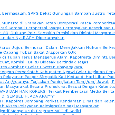
L Bermasalah, SPPG Dekat Gunungan Sampah Justru Tetap
unarto di Grabakan Tetap Beroperasi Pasca Pemberitaan
Grati Kembali Beroperasi, Warga Pertanyakan Keseriusan
e-80, Dukung Polri Semakin Presisi dan Dicintai Masyarak
gasan dan Nyali APH Dipertanyakan
itu Harus Jujur, Bernurani Dalam Menegakkan Hukum Berk
ce Cabang Tuban Bakal Dilaporkan OJK
 di Tuban Terus Menggerus Alam, Kapolresta Diminta Be
uat, Komisi I DPRD Didesak Bertindak Tegas
olres Jombang Gelar Liwetan Bhayangkara.
gi dengan Pemerintah Kabupaten Ngawi Gelar Kegiatan Pen
n Pelayanan Paspor Simpatik Kali Kedua di Hari Libur Pa
 Anggotanya, Tegaskan Peningkatan Tanggung Jawab, Prof
ran Masyarakat Secara Profesional Sesuai Dengan Ketent
JAWAB DAN HAK KOREKSI Terkait Pemberitaan Media Berit
DI SEMBELIH, ADA APA???”
, Kapolres Jombang Periksa Kendaraan Dinas dan Kelen
ah Akses Pelayanan Keimigrasian bagi Masyarakat
igatif Menyeluruh Program MBG di Kediri