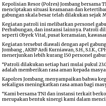
Kepolisian Resor (Polres) Jombang bersama TN
menciptakan situasi keamanan dan ketertiba
gabungan skala besar telah dilakukan sejak Mi
Kegiatan patroli ini melibatkan personel ga
Perhubungan, dan instansi lainnya. Patroli
seperti Obyek Vital, pusat keramaian, kawasa
Kegiatan tersebut diawali dengan apel gabun
Jombang , AKBP Ardi Kurniawan, S.H., S.I.K.,
menerjunkan lebih kurang 150 personel gabu
“Patroli dilakukan setiap hari mulai pukul 2
adalah memberikan rasa aman kepada masyarak
Kapolres Jombang, menyampaikan bahwa keg
sekaligus meningkatkan rasa aman bagi masy
“Kami bersama TNI dan instansi terkait berk
merupakan bentuk sinergi kami dalam mencip