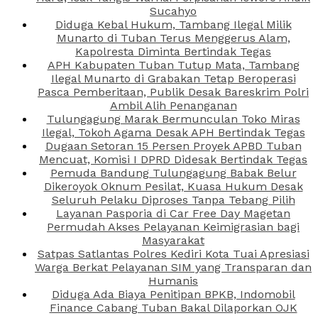
Sucahyo
Diduga Kebal Hukum, Tambang Ilegal Milik
Munarto di Tuban Terus Menggerus Alam,
Kapolresta Diminta Bertindak Tegas
APH Kabupaten Tuban Tutup Mata, Tambang
Ilegal Munarto di Grabakan Tetap Beroperasi
Pasca Pemberitaan, Publik Desak Bareskrim Polri
Ambil Alih Penanganan
Tulungagung Marak Bermunculan Toko Miras
Ilegal, Tokoh Agama Desak APH Bertindak Tegas
Dugaan Setoran 15 Persen Proyek APBD Tuban
Mencuat, Komisi I DPRD Didesak Bertindak Tegas
Pemuda Bandung Tulungagung Babak Belur
Dikeroyok Oknum Pesilat, Kuasa Hukum Desak
Seluruh Pelaku Diproses Tanpa Tebang Pilih
Layanan Pasporia di Car Free Day Magetan
Permudah Akses Pelayanan Keimigrasian bagi
Masyarakat
Satpas Satlantas Polres Kediri Kota Tuai Apresiasi
Warga Berkat Pelayanan SIM yang Transparan dan
Humanis
Diduga Ada Biaya Penitipan BPKB, Indomobil
Finance Cabang Tuban Bakal Dilaporkan OJK