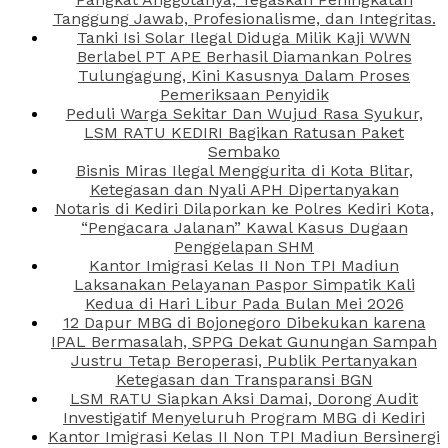
Tanggung Jawab, Profesionalisme, dan Integritas.
Tanki Isi Solar Ilegal Diduga Milik Kaji WWN
Berlabel PT APE Berhasil Diamankan Polres
Tulungagung, Kini Kasusnya Dalam Proses
Pemeriksaan Penyidik
Peduli Warga Sekitar Dan Wujud Rasa Syukur,
LSM RATU KEDIRI Bagikan Ratusan Paket
Sembako
Bisnis Miras Ilegal Menggurita di Kota Blitar,
Ketegasan dan Nyali APH Dipertanyakan
Notaris di Kediri Dilaporkan ke Polres Kediri Kota,
“Pengacara Jalanan” Kawal Kasus Dugaan
Penggelapan SHM
Kantor Imigrasi Kelas II Non TPI Madiun
Laksanakan Pelayanan Paspor Simpatik Kali
Kedua di Hari Libur Pada Bulan Mei 2026
12 Dapur MBG di Bojonegoro Dibekukan karena
IPAL Bermasalah, SPPG Dekat Gunungan Sampah
Justru Tetap Beroperasi, Publik Pertanyakan
Ketegasan dan Transparansi BGN
LSM RATU Siapkan Aksi Damai, Dorong Audit
Investigatif Menyeluruh Program MBG di Kediri
Kantor Imigrasi Kelas II Non TPI Madiun Bersinergi