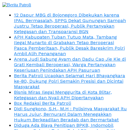
12 Dapur MBG di Bojonegoro Dibekukan karena
IPAL Bermasalah, SPPG Dekat Gunungan Sampah
Justru Tetap Beroperasi, Publik Pertanyakan
Ketegasan dan Transparansi BGN
APH Kabupaten Tuban Tutup Mata, Tambang
Ilegal Munarto di Grabakan Tetap Beroperasi
Pasca Pemberitaan, Publik Desak Bareskrim Polri
Ambil Alih Penanganan
Arena Judi Sabung Ayam dan Dadu Cap Jie Kie di
Grati Kembali Beroperasi, Warga Pertanyakan
Keseriusan Penindakan APH Pasuruan
Berita Patroli Ucapkan Selamat Hari Bhayangkara
ke-80, Dukung Polri Semakin Presisi dan Dicintai
Masyarakat
Bisnis Miras Ilegal Menggurita di Kota Blitar,
Ketegasan dan Nyali APH Dipertanyakan
Box Redaksi Berita Patroli
Didi Sungkono, S.H., M.H : Polisinya Masyarakat itu
Harus Jujur, Bernurani Dalam Menegakkan
Hukum Berkeadilan Beradab dan Bermartabat
Diduga Ada Biaya Penitipan BPKB, Indomobil