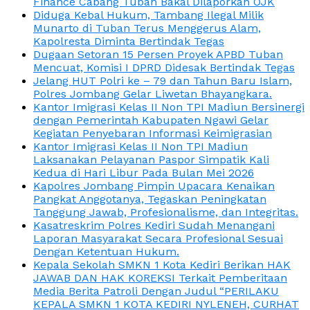
Finance Cabang Tuban Bakal Dilaporkan OJK
Diduga Kebal Hukum, Tambang Ilegal Milik
Munarto di Tuban Terus Menggerus Alam,
Kapolresta Diminta Bertindak Tegas
Dugaan Setoran 15 Persen Proyek APBD Tuban
Mencuat, Komisi I DPRD Didesak Bertindak Tegas
Jelang HUT Polri ke – 79 dan Tahun Baru Islam,
Polres Jombang Gelar Liwetan Bhayangkara.
Kantor Imigrasi Kelas II Non TPI Madiun Bersinergi
dengan Pemerintah Kabupaten Ngawi Gelar
Kegiatan Penyebaran Informasi Keimigrasian
Kantor Imigrasi Kelas II Non TPI Madiun
Laksanakan Pelayanan Paspor Simpatik Kali
Kedua di Hari Libur Pada Bulan Mei 2026
Kapolres Jombang Pimpin Upacara Kenaikan
Pangkat Anggotanya, Tegaskan Peningkatan
Tanggung Jawab, Profesionalisme, dan Integritas.
Kasatreskrim Polres Kediri Sudah Menangani
Laporan Masyarakat Secara Profesional Sesuai
Dengan Ketentuan Hukum.
Kepala Sekolah SMKN 1 Kota Kediri Berikan HAK
JAWAB DAN HAK KOREKSI Terkait Pemberitaan
Media Berita Patroli Dengan Judul “PERILAKU
KEPALA SMKN 1 KOTA KEDIRI NYLENEH, CURHAT