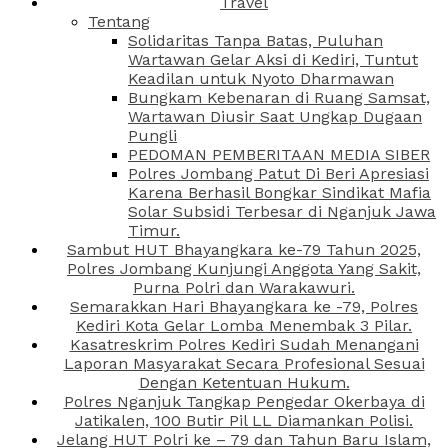
Travel
Tentang
Solidaritas Tanpa Batas, Puluhan
Wartawan Gelar Aksi di Kediri, Tuntut
Keadilan untuk Nyoto Dharmawan
Bungkam Kebenaran di Ruang Samsat,
Wartawan Diusir Saat Ungkap Dugaan
Pungli
PEDOMAN PEMBERITAAN MEDIA SIBER
Polres Jombang Patut Di Beri Apresiasi
Karena Berhasil Bongkar Sindikat Mafia
Solar Subsidi Terbesar di Nganjuk Jawa
Timur.
Sambut HUT Bhayangkara ke-79 Tahun 2025,
Polres Jombang Kunjungi Anggota Yang Sakit,
Purna Polri dan Warakawuri.
Semarakkan Hari Bhayangkara ke -79, Polres
Kediri Kota Gelar Lomba Menembak 3 Pilar.
Kasatreskrim Polres Kediri Sudah Menangani
Laporan Masyarakat Secara Profesional Sesuai
Dengan Ketentuan Hukum.
Polres Nganjuk Tangkap Pengedar Okerbaya di
Jatikalen, 100 Butir Pil LL Diamankan Polisi.
Jelang HUT Polri ke – 79 dan Tahun Baru Islam,