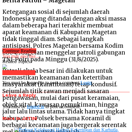
Berita Patroli – Magetan
Ketegangan sosial di sejumlah daerah
Indonesia yang ditandai dengan aksi massa
dalam beberapa hari terakhir membuat
aparat keamanan di Kabupaten Magetan
tidak tinggal diam. Sebagai langkah
antisipasi, Polres Magetan bersama Kodim
Continue Reading
0804/Magetan menggelar patroli gabungan
You may also like...
TNI-Polri pada Minggu (31/8/2025).
Related Topics:
Patroli skala besar ini dilakukan untuk
Click to comment
memastikan keamanan dan ketertiban
You must be logged in to post a comment
Login
masyarakat (kamtibmas) tetap kondusif.
Sejumlah titik rawan menjadi sasaran
Leave a Reply
pengawasan, mulai dari pusat keramaian,
objek vital, kawasan pemukiman, hingga
You must be
logged in
to post a comment.
jalur lalu lintas utama. Tidak hanya tingkat
kabupaten, Polsek bersama Koramil di
More in JATIM
berbagai kecamatan juga bergerak serentak
melakukan patroli wilayah.