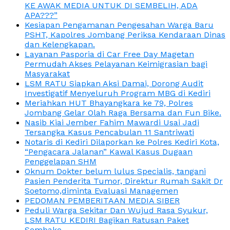
KE AWAK MEDIA UNTUK DI SEMBELIH, ADA
APA???”
Kesiapan Pengamanan Pengesahan Warga Baru
PSHT, Kapolres Jombang Periksa Kendaraan Dinas
dan Kelengkapan.
Layanan Pasporia di Car Free Day Magetan
Permudah Akses Pelayanan Keimigrasian bagi
Masyarakat
LSM RATU Siapkan Aksi Damai, Dorong Audit
Investigatif Menyeluruh Program MBG di Kediri
Meriahkan HUT Bhayangkara ke 79, Polres
Jombang Gelar Olah Raga Bersama dan Fun Bike.
Nasib Kiai Jember Fahim Mawardi Usai Jadi
Tersangka Kasus Pencabulan 11 Santriwati
Notaris di Kediri Dilaporkan ke Polres Kediri Kota,
“Pengacara Jalanan” Kawal Kasus Dugaan
Penggelapan SHM
Oknum Dokter belum lulus Specialis, tangani
Pasien Penderita Tumor, Direktur Rumah Sakit Dr
Soetomo,diminta Evaluasi Managemen
PEDOMAN PEMBERITAAN MEDIA SIBER
Peduli Warga Sekitar Dan Wujud Rasa Syukur,
LSM RATU KEDIRI Bagikan Ratusan Paket
Sembako