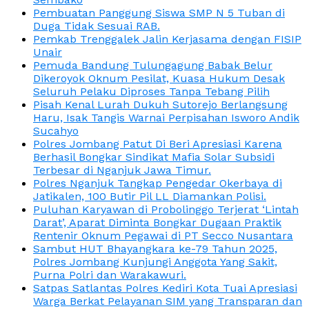
Pembuatan Panggung Siswa SMP N 5 Tuban di
Duga Tidak Sesuai RAB.
Pemkab Trenggalek Jalin Kerjasama dengan FISIP
Unair
Pemuda Bandung Tulungagung Babak Belur
Dikeroyok Oknum Pesilat, Kuasa Hukum Desak
Seluruh Pelaku Diproses Tanpa Tebang Pilih
Pisah Kenal Lurah Dukuh Sutorejo Berlangsung
Haru, Isak Tangis Warnai Perpisahan Isworo Andik
Sucahyo
Polres Jombang Patut Di Beri Apresiasi Karena
Berhasil Bongkar Sindikat Mafia Solar Subsidi
Terbesar di Nganjuk Jawa Timur.
Polres Nganjuk Tangkap Pengedar Okerbaya di
Jatikalen, 100 Butir Pil LL Diamankan Polisi.
Puluhan Karyawan di Probolinggo Terjerat ‘Lintah
Darat’, Aparat Diminta Bongkar Dugaan Praktik
Rentenir Oknum Pegawai di PT Secco Nusantara
Sambut HUT Bhayangkara ke-79 Tahun 2025,
Polres Jombang Kunjungi Anggota Yang Sakit,
Purna Polri dan Warakawuri.
Satpas Satlantas Polres Kediri Kota Tuai Apresiasi
Warga Berkat Pelayanan SIM yang Transparan dan