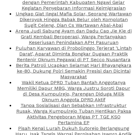
dengan Pemerintah Kabupaten Ngawi Gelar
Kegiatan Penyebaran Informasi Keimigrasian
Ungkap Giat Ilegal Mafia Solar, Seorang Wartawan
Dikeroyok Hingga Babak Belur oleh Komplotan
Sugit Celeng, Dian Cs Wartawan Abal-Abal
Arena Judi Sabung Ayam dan Dadu Cap Jie Kie di
Grati Kembali Beroperasi, Warga Pertanyakan
Keseriusan Penindakan APH Pasuruan
Puluhan Karyawan di Probolinggo Terjerat ‘Lintah
Darat’, Aparat Diminta Bongkar Dugaan Praktik
Rentenir Oknum Pegawai di PT Secco Nusantara
Berita Patroli Ucapkan Selamat Hari Bhayangkara
ke-80, Dukung Polri Semakin Presisi dan Dicintai
Masyarakat
Wakil Ketua DPRD Tuban Bantah Anggotanya
Memiliki Dapur MBG, Warga Justru Soroti Dapur
di Desa Kumpulrejo, Parengan Diduga Milik
Oknum Anggota DPRD Aktif
Tanpa Sosialisasi dan Sebabkan Infrastruktur
Rusak, Warga Kumpulrejo Tuban Hentikan Paksa
Aktivitas Pengeboran Migas PT TGE KSO
Pertamina EP
Pisah Kenal Lurah Dukuh Sutorejo Berlangsung
Haru, Isak Tangis Warnai Perpisahan Isworo Andik