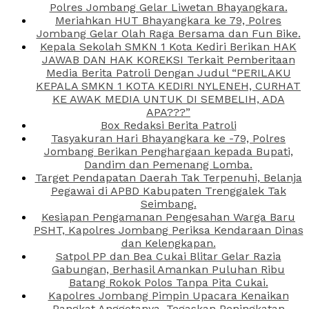
Polres Jombang Gelar Liwetan Bhayangkara.
Meriahkan HUT Bhayangkara ke 79, Polres
Jombang Gelar Olah Raga Bersama dan Fun Bike.
Kepala Sekolah SMKN 1 Kota Kediri Berikan HAK
JAWAB DAN HAK KOREKSI Terkait Pemberitaan
Media Berita Patroli Dengan Judul “PERILAKU
KEPALA SMKN 1 KOTA KEDIRI NYLENEH, CURHAT
KE AWAK MEDIA UNTUK DI SEMBELIH, ADA
APA???”
Box Redaksi Berita Patroli
Tasyakuran Hari Bhayangkara ke -79, Polres
Jombang Berikan Penghargaan kepada Bupati,
Dandim dan Pemenang Lomba.
Target Pendapatan Daerah Tak Terpenuhi, Belanja
Pegawai di APBD Kabupaten Trenggalek Tak
Seimbang.
Kesiapan Pengamanan Pengesahan Warga Baru
PSHT, Kapolres Jombang Periksa Kendaraan Dinas
dan Kelengkapan.
Satpol PP dan Bea Cukai Blitar Gelar Razia
Gabungan, Berhasil Amankan Puluhan Ribu
Batang Rokok Polos Tanpa Pita Cukai.
Kapolres Jombang Pimpin Upacara Kenaikan
Pangkat Anggotanya, Tegaskan Peningkatan