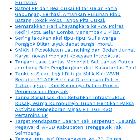
Humanis
Satpol PP dan Bea Cukai Blitar Gelar Razia
Gabungan, Berhasil Amankan Puluhan Ribu
Batang Rokok Polos Tanpa Pita Cukai.
Semarakkan Hari Bhayangkara ke -79, Polres
Kediri Kota Gelar Lomba Menembak 3 Pilar.
Sering lakukan aksi tipu-tipu, Sulis warga
Ponggok Blitar layak dapat sangsi moral.
SMKN 1 Plosoklaten Launching dan Bedah Jurnal
Karya Inovasi menjadi Kekayaan Intelektual
Tangani Laka Lantas Menonjol, Sat Lantas Polres
Jombang Raih Penghargaan dari Kakorlantas Polri
Tanki Isi Solar Ilegal Diduga Milik Kaji WWN
Berlabel PT APE Berhasil Diamankan Polres
Tulungagung, Kini Kasusnya Dalam Proses
Pemeriksaan Penyidik
Tanpa Sosialisasi dan Sebabkan Infrastruktur
Rusak, Warga Kumpulrejo Tuban Hentikan Paksa
Aktivitas Pengeboran Migas PT TGE KSO
Pertamina EP
Target Pendapatan Daerah Tak Terpenuhi, Belanja
Pegawai di APBD Kabupaten Trenggalek Tak
Seimbang.
Tasyakuran Hari Bhayangkara ke -79, Polres