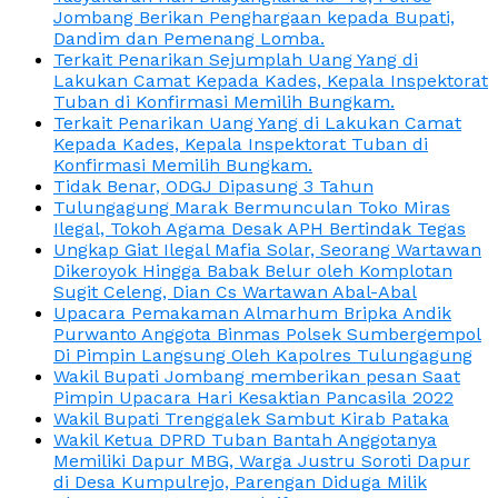
Jombang Berikan Penghargaan kepada Bupati,
Dandim dan Pemenang Lomba.
Terkait Penarikan Sejumplah Uang Yang di
Lakukan Camat Kepada Kades, Kepala Inspektorat
Tuban di Konfirmasi Memilih Bungkam.
Terkait Penarikan Uang Yang di Lakukan Camat
Kepada Kades, Kepala Inspektorat Tuban di
Konfirmasi Memilih Bungkam.
Tidak Benar, ODGJ Dipasung 3 Tahun
Tulungagung Marak Bermunculan Toko Miras
Ilegal, Tokoh Agama Desak APH Bertindak Tegas
Ungkap Giat Ilegal Mafia Solar, Seorang Wartawan
Dikeroyok Hingga Babak Belur oleh Komplotan
Sugit Celeng, Dian Cs Wartawan Abal-Abal
Upacara Pemakaman Almarhum Bripka Andik
Purwanto Anggota Binmas Polsek Sumbergempol
Di Pimpin Langsung Oleh Kapolres Tulungagung
Wakil Bupati Jombang memberikan pesan Saat
Pimpin Upacara Hari Kesaktian Pancasila 2022
Wakil Bupati Trenggalek Sambut Kirab Pataka
Wakil Ketua DPRD Tuban Bantah Anggotanya
Memiliki Dapur MBG, Warga Justru Soroti Dapur
di Desa Kumpulrejo, Parengan Diduga Milik