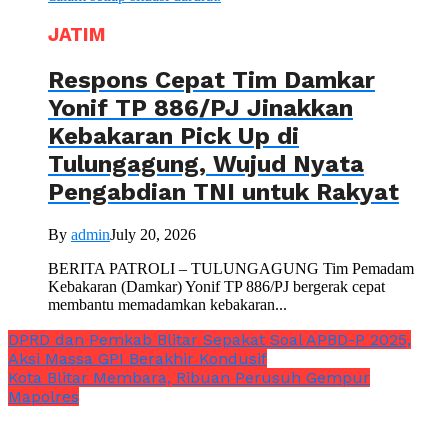
JATIM
Respons Cepat Tim Damkar
Yonif TP 886/PJ Jinakkan
Kebakaran Pick Up di
Tulungagung, Wujud Nyata
Pengabdian TNI untuk Rakyat
By
admin
July 20, 2026
BERITA PATROLI – TULUNGAGUNG Tim Pemadam
Kebakaran (Damkar) Yonif TP 886/PJ bergerak cepat
membantu memadamkan kebakaran...
DPRD dan Pemkab Blitar Sepakat Soal APBD-P 2025,
Aksi Massa GPI Berakhir Kondusif
Kota Blitar Membara, Ribuan Perusuh Gempur
Mapolres