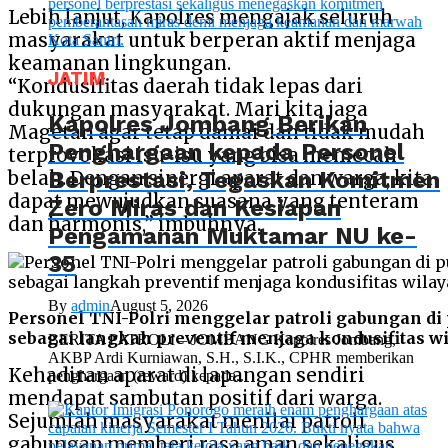
Lebih lanjut, Kapolres mengajak seluruh
masyarakat untuk berperan aktif menjaga
keamanan lingkungan.
JATIM
“Kondusifitas daerah tidak lepas dari
dukungan masyarakat. Mari kita jaga
Kapolres Jombang Berikan
Magetan agar tetap damai dan tidak mudah
Penghargaan kepada Personel
terprovokasi isu-isu yang bisa memecah
Berprestasi, Tegaskan Komitmen
belah. Dengan sinergi aparat dan warga, kita
dapat mewujudkan suasana yang tenteram
Zero Miras dan Kesiapan
dan harmonis,” imbuhnya.
Pengamanan Muktamar NU ke-
35
By
admin
August 5, 2026
Personel TNI-Polri menggelar patroli gabungan di 
sebagai langkah preventif menjaga kondusifitas w
BERITA PATROLI – JOMBANG Kapolres Jombang,
AKBP Ardi Kurniawan, S.H., S.I.K., CPHR memberikan
Kehadiran aparat di lapangan sendiri
penghargaan (reward) kepada...
mendapat sambutan positif dari warga.
Sejumlah masyarakat menilai patroli
gabungan memberi rasa aman sekaligus