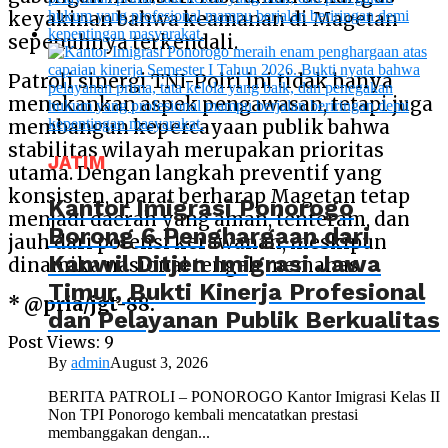
keyakinan bahwa keamanan di Magetan
sepenuhnya terkendali.
Patroli sinergi TNI-Polri ini tidak hanya
menekankan aspek pengawasan, tetapi juga
membangun kepercayaan publik bahwa
stabilitas wilayah merupakan prioritas
JATIM
utama. Dengan langkah preventif yang
konsisten, aparat berharap Magetan tetap
Kantor Imigrasi Ponorogo
menjadi daerah yang aman, tenteram, dan
Borong 6 Penghargaan dari
jauh dari potensi kerawanan, meskipun
Kanwil Ditjen Imigrasi Jawa
dinamika nasional tengah memanas.
Timur, Bukti Kinerja Profesional
* @pria/jgt-88.
dan Pelayanan Publik Berkualitas
Post Views:
9
By
admin
August 3, 2026
BERITA PATROLI – PONOROGO Kantor Imigrasi Kelas II
Non TPI Ponorogo kembali mencatatkan prestasi
membanggakan dengan...