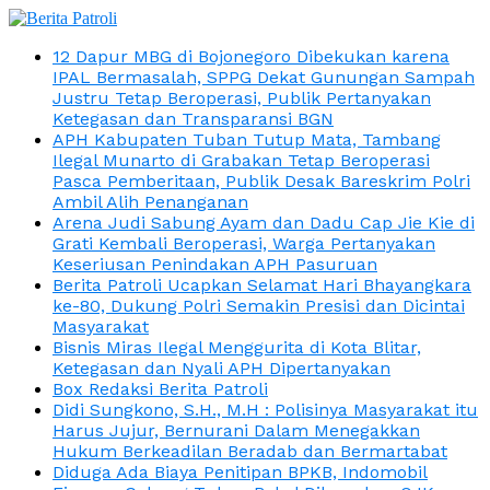
12 Dapur MBG di Bojonegoro Dibekukan karena
IPAL Bermasalah, SPPG Dekat Gunungan Sampah
Justru Tetap Beroperasi, Publik Pertanyakan
Ketegasan dan Transparansi BGN
APH Kabupaten Tuban Tutup Mata, Tambang
Ilegal Munarto di Grabakan Tetap Beroperasi
Pasca Pemberitaan, Publik Desak Bareskrim Polri
Ambil Alih Penanganan
Arena Judi Sabung Ayam dan Dadu Cap Jie Kie di
Grati Kembali Beroperasi, Warga Pertanyakan
Keseriusan Penindakan APH Pasuruan
Berita Patroli Ucapkan Selamat Hari Bhayangkara
ke-80, Dukung Polri Semakin Presisi dan Dicintai
Masyarakat
Bisnis Miras Ilegal Menggurita di Kota Blitar,
Ketegasan dan Nyali APH Dipertanyakan
Box Redaksi Berita Patroli
Didi Sungkono, S.H., M.H : Polisinya Masyarakat itu
Harus Jujur, Bernurani Dalam Menegakkan
Hukum Berkeadilan Beradab dan Bermartabat
Diduga Ada Biaya Penitipan BPKB, Indomobil