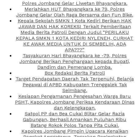
Polres Jombang Gelar Liwetan Bhayangkara.
Meriahkan HUT Bhayangkara ke 79, Polres
Jombang Gelar Olah Raga Bersama dan Fun Bike.
Kepala Sekolah SMKN 1 Kota Kediri Berikan HAK
JAWAB DAN HAK KOREKSI Terkait Pemberitaan
Media Berita Patroli Dengan Judul “PERILAKU
KEPALA SMKN 1 KOTA KEDIRI NYLENEH, CURHAT
KE AWAK MEDIA UNTUK DI SEMBELIH, ADA
APA???”
Tasyakuran Hari Bhayangkara ke -79, Polres
Jombang Berikan Penghargaan kepada Bupati,
Dandim dan Pemenang Lomba.
Box Redaksi Berita Patroli
Target Pendapatan Daerah Tak Terpenuhi, Belanja
Pegawai di APBD Kabupaten Trenggalek Tak
Seimbang.
Kesiapan Pengamanan Pengesahan Warga Baru
PSHT, Kapolres Jombang Periksa Kendaraan Dinas
dan Kelengkapan.
Satpol PP dan Bea Cukai Blitar Gelar Razia
Gabungan, Berhasil Amankan Puluhan Ribu
Batang Rokok Polos Tanpa Pita Cukai.
Kapolres Jombang Pimpin Upacara Kenaikan
Pangkat Anggotanya, Tegaskan Peningkatan