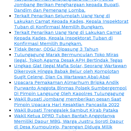
Jombang Berikan Penghargaan kepada Bupati,
Dandim dan Pemenang Lomba.
Terkait Penarikan Sejumplah Uang Yang di
Lakukan Camat Kepada Kades, Kepala Inspektorat
Tuban di Konfirmasi Memilih Bungkam.
Terkait Penarikan Uang Yang di Lakukan Camat
Kepada Kades, Kepala Inspektorat Tuban di
Konfirmasi Memilih Bungkam.
Tidak Benar, ODGJ Dipasung 3 Tahun
Tulungagung Marak Bermunculan Toko Miras
Ilegal, Tokoh Agama Desak APH Bertindak Tegas
Ungkap Giat Ilegal Mafia Solar, Seorang Wartawan
Dikeroyok Hingga Babak Belur oleh Komplotan
Sugit Celeng, Dian Cs Wartawan Abal-Abal
Upacara Pemakaman Almarhum Bripka Andik
Purwanto Anggota Binmas Polsek Sumbergempol
Di Pimpin Langsung Oleh Kapolres Tulungagung
Wakil Bupati Jombang memberikan pesan Saat
Pimpin Upacara Hari Kesaktian Pancasila 2022
Wakil Bupati Trenggalek Sambut Kirab Pataka
Wakil Ketua DPRD Tuban Bantah Anggotanya
Memiliki Dapur MBG, Warga Justru Soroti Dapur
di Desa Kumpulrejo, Parengan Diduga Milik