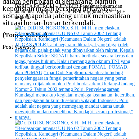
dalam bentrokan di Semarang. Namun,
BERITA PATROLI – JEMBER Pengamat hukum dan
kepolisian masih bersiaga di kawasan
akademisi asal Surabaya, Dr. Didi Sungkono, S.H., M.H.,
sekitar Mapolda Jateng untuk memastikan
angkat...
situasi benar-benar terkendali.
(Tomy, Aditya)
Post Views:
6