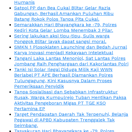
Humanis
Satpol PP dan Bea Cukai Blitar Gelar Razia
Gabungan, Berhasil Amankan Puluhan Ribu
Batang Rokok Polos Tanpa Pita Cukai.
Semarakkan Hari Bhayangkara ke -79, Polres
Kediri Kota Gelar Lomba Menembak 3 Pilar.
Sering lakukan aksi tipu-tipu, Sulis warga
Ponggok Blitar layak dapat sangsi moral.
SMKN 1 Plosoklaten Launching dan Bedah Jurnal
Karya Inovasi menjadi Kekayaan Intelektual
Tangani Laka Lantas Menonjol, Sat Lantas Polres
Jombang Raih Penghargaan dari Kakorlantas Polri
Tanki Isi Solar Ilegal Diduga Milik Kaji WWN
Berlabel PT APE Berhasil Diamankan Polres
Tulungagung, Kini Kasusnya Dalam Proses
Pemeriksaan Penyidik
Tanpa Sosialisasi dan Sebabkan Infrastruktur
Rusak, Warga Kumpulrejo Tuban Hentikan Paksa
Aktivitas Pengeboran Migas PT TGE KSO
Pertamina EP
Target Pendapatan Daerah Tak Terpenuhi, Belanja
Pegawai di APBD Kabupaten Trenggalek Tak
Seimbang.
Tasyakuran Hari Bhayangkara ke -79, Polres