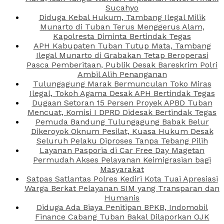
Sucahyo
Diduga Kebal Hukum, Tambang Ilegal Milik
Munarto di Tuban Terus Menggerus Alam,
Kapolresta Diminta Bertindak Tegas
APH Kabupaten Tuban Tutup Mata, Tambang
Ilegal Munarto di Grabakan Tetap Beroperasi
Pasca Pemberitaan, Publik Desak Bareskrim Polri
Ambil Alih Penanganan
Tulungagung Marak Bermunculan Toko Miras
Ilegal, Tokoh Agama Desak APH Bertindak Tegas
Dugaan Setoran 15 Persen Proyek APBD Tuban
Mencuat, Komisi I DPRD Didesak Bertindak Tegas
Pemuda Bandung Tulungagung Babak Belur
Dikeroyok Oknum Pesilat, Kuasa Hukum Desak
Seluruh Pelaku Diproses Tanpa Tebang Pilih
Layanan Pasporia di Car Free Day Magetan
Permudah Akses Pelayanan Keimigrasian bagi
Masyarakat
Satpas Satlantas Polres Kediri Kota Tuai Apresiasi
Warga Berkat Pelayanan SIM yang Transparan dan
Humanis
Diduga Ada Biaya Penitipan BPKB, Indomobil
Finance Cabang Tuban Bakal Dilaporkan OJK