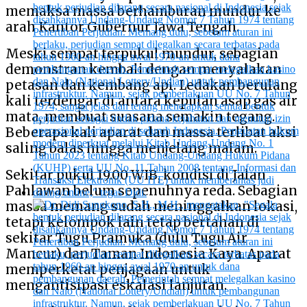
memaksa massa berhamburan mundur ke
arah Kantor Gubernur Jawa Tengah.
Meski sempat terpukul mundur, sebagian
demonstran kembali dengan menyalakan
petasan dan kembang api. Ledakan berulang
kali terdengar di antara kepulan asap gas air
mata, membuat suasana semakin tegang.
Beberapa kali aparat dan massa terlibat aksi
saling balas hingga menjelang malam.
Sekitar pukul 19.00 WIB, kondisi di Jalan
Pahlawan belum sepenuhnya reda. Sebagian
massa memang sudah meninggalkan lokasi,
tetapi kelompok lain tetap bertahan di
sekitar Tugu Pramuka (dulu Tugu Air
Mancur) dan Taman Indonesia Kaya. Aparat
memperketat penjagaan untuk
mengantisipasi eskalasi lanjutan.