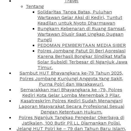
Travel
Tentang
Solidaritas Tanpa Batas, Puluhan
Wartawan Gelar Aksi di Kediri, Tuntut
Keadilan untuk Nyoto Dharmawan
Bungkam Kebenaran di Ruang Samsat,
Wartawan Diusir Saat Ungkap Dugaan
Pungli
PEDOMAN PEMBERITAAN MEDIA SIBER
Polres Jombang Patut Di Beri Apresiasi
Karena Berhasil Bongkar Sindikat Mafia
Solar Subsidi Terbesar di Nganjuk Jawa
Timur.
Sambut HUT Bhayangkara ke-79 Tahun 2025,
Polres Jombang Kunjungi Anggota Yang Sakit,
Purna Polri dan Warakawuri.
Semarakkan Hari Bhayangkara ke -79, Polres
Kediri Kota Gelar Lomba Menembak 3 Pilar.
Kasatreskrim Polres Kediri Sudah Menangani
Laporan Masyarakat Secara Profesional Sesuai
Dengan Ketentuan Hukum.
Polres Nganjuk Tangkap Pengedar Okerbaya di
Jatikalen, 100 Butir Pil LL Diamankan Polisi.
Jelang HUT Polri ke – 79 dan Tahun Baru Islam,