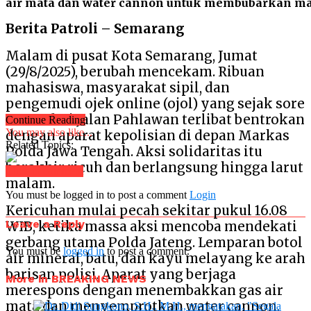
air mata dan water cannon untuk membubarkan ma
Berita Patroli – Semarang
Malam di pusat Kota Semarang, Jumat
(29/8/2025), berubah mencekam. Ribuan
mahasiswa, masyarakat sipil, dan
pengemudi ojek online (ojol) yang sejak sore
memadati Jalan Pahlawan terlibat bentrokan
Continue Reading
You may also like...
dengan aparat kepolisian di depan Markas
Related Topics:
Polda Jawa Tengah. Aksi solidaritas itu
berakhir ricuh dan berlangsung hingga larut
Click to comment
malam.
You must be logged in to post a comment
Login
Kericuhan mulai pecah sekitar pukul 16.08
Leave a Reply
WIB, ketika massa aksi mencoba mendekati
gerbang utama Polda Jateng. Lemparan botol
You must be
logged in
to post a comment.
air mineral, batu, dan kayu melayang ke arah
barisan polisi. Aparat yang berjaga
More in BREAKING NEWS
merespons dengan menembakkan gas air
mata dan menyemprotkan water cannon,