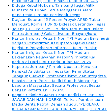
Finance Cabang Tuban Bakal Dilaporkan OJK
Diduga Kebal Hukum, Tambang Ilegal Milik
Munarto di Tuban Terus Menggerus Alam,
Kapolresta Diminta Bertindak Tegas
Dugaan Setoran 15 Persen Proyek APBD Tuban
Mencuat, Komisi I DPRD Didesak Bertindak Tegas
Jelang HUT Polri ke – 79 dan Tahun Baru Islam,
Polres Jombang Gelar Liwetan Bhayangkara.
Kantor Imigrasi Kelas II Non TPI Madiun Bersinergi
dengan Pemerintah Kabupaten Ngawi Gelar
Kegiatan Penyebaran Informasi Keimigrasian
Kantor Imigrasi Kelas II Non TPI Madiun
Laksanakan Pelayanan Paspor Simpatik Kali
Kedua di Hari Libur Pada Bulan Mei 2026
Kapolres Jombang Pimpin Upacara Kenaikan
Pangkat Anggotanya, Tegaskan Peningkatan
Tanggung Jawab, Profesionalisme, dan Integritas.
Kasatreskrim Polres Kediri Sudah Menangani
Laporan Masyarakat Secara Profesional Sesuai
Dengan Ketentuan Hukum.
Kepala Sekolah SMKN 1 Kota Kediri Berikan HAK
JAWAB DAN HAK KOREKSI Terkait Pemberitaan
Media Berita Patroli Dengan Judul “PERILAKU
KEPALA SMKN 1 KOTA KEDIRI NYLENEH, CURHAT