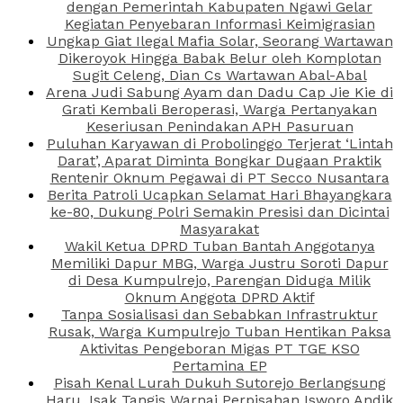
dengan Pemerintah Kabupaten Ngawi Gelar
Kegiatan Penyebaran Informasi Keimigrasian
Ungkap Giat Ilegal Mafia Solar, Seorang Wartawan
Dikeroyok Hingga Babak Belur oleh Komplotan
Sugit Celeng, Dian Cs Wartawan Abal-Abal
Arena Judi Sabung Ayam dan Dadu Cap Jie Kie di
Grati Kembali Beroperasi, Warga Pertanyakan
Keseriusan Penindakan APH Pasuruan
Puluhan Karyawan di Probolinggo Terjerat ‘Lintah
Darat’, Aparat Diminta Bongkar Dugaan Praktik
Rentenir Oknum Pegawai di PT Secco Nusantara
Berita Patroli Ucapkan Selamat Hari Bhayangkara
ke-80, Dukung Polri Semakin Presisi dan Dicintai
Masyarakat
Wakil Ketua DPRD Tuban Bantah Anggotanya
Memiliki Dapur MBG, Warga Justru Soroti Dapur
di Desa Kumpulrejo, Parengan Diduga Milik
Oknum Anggota DPRD Aktif
Tanpa Sosialisasi dan Sebabkan Infrastruktur
Rusak, Warga Kumpulrejo Tuban Hentikan Paksa
Aktivitas Pengeboran Migas PT TGE KSO
Pertamina EP
Pisah Kenal Lurah Dukuh Sutorejo Berlangsung
Haru, Isak Tangis Warnai Perpisahan Isworo Andik