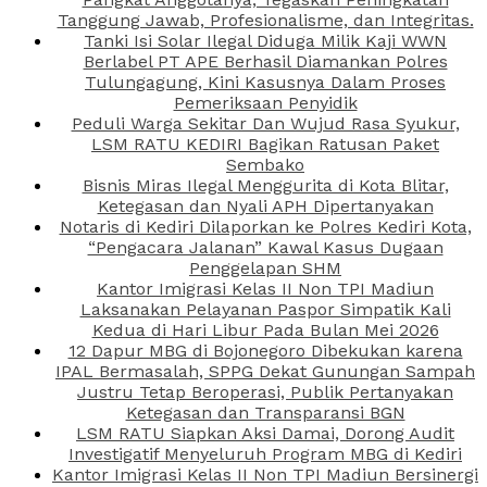
Tanggung Jawab, Profesionalisme, dan Integritas.
Tanki Isi Solar Ilegal Diduga Milik Kaji WWN
Berlabel PT APE Berhasil Diamankan Polres
Tulungagung, Kini Kasusnya Dalam Proses
Pemeriksaan Penyidik
Peduli Warga Sekitar Dan Wujud Rasa Syukur,
LSM RATU KEDIRI Bagikan Ratusan Paket
Sembako
Bisnis Miras Ilegal Menggurita di Kota Blitar,
Ketegasan dan Nyali APH Dipertanyakan
Notaris di Kediri Dilaporkan ke Polres Kediri Kota,
“Pengacara Jalanan” Kawal Kasus Dugaan
Penggelapan SHM
Kantor Imigrasi Kelas II Non TPI Madiun
Laksanakan Pelayanan Paspor Simpatik Kali
Kedua di Hari Libur Pada Bulan Mei 2026
12 Dapur MBG di Bojonegoro Dibekukan karena
IPAL Bermasalah, SPPG Dekat Gunungan Sampah
Justru Tetap Beroperasi, Publik Pertanyakan
Ketegasan dan Transparansi BGN
LSM RATU Siapkan Aksi Damai, Dorong Audit
Investigatif Menyeluruh Program MBG di Kediri
Kantor Imigrasi Kelas II Non TPI Madiun Bersinergi