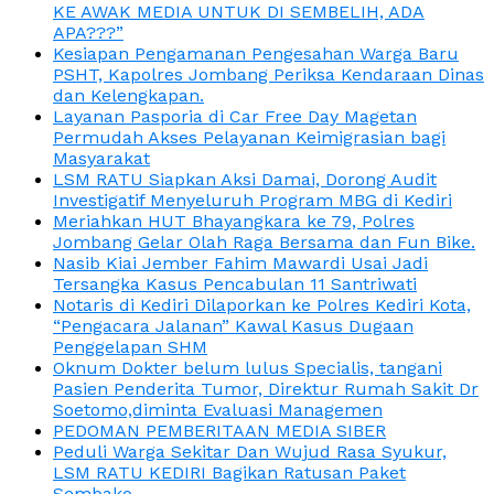
KE AWAK MEDIA UNTUK DI SEMBELIH, ADA
APA???”
Kesiapan Pengamanan Pengesahan Warga Baru
PSHT, Kapolres Jombang Periksa Kendaraan Dinas
dan Kelengkapan.
Layanan Pasporia di Car Free Day Magetan
Permudah Akses Pelayanan Keimigrasian bagi
Masyarakat
LSM RATU Siapkan Aksi Damai, Dorong Audit
Investigatif Menyeluruh Program MBG di Kediri
Meriahkan HUT Bhayangkara ke 79, Polres
Jombang Gelar Olah Raga Bersama dan Fun Bike.
Nasib Kiai Jember Fahim Mawardi Usai Jadi
Tersangka Kasus Pencabulan 11 Santriwati
Notaris di Kediri Dilaporkan ke Polres Kediri Kota,
“Pengacara Jalanan” Kawal Kasus Dugaan
Penggelapan SHM
Oknum Dokter belum lulus Specialis, tangani
Pasien Penderita Tumor, Direktur Rumah Sakit Dr
Soetomo,diminta Evaluasi Managemen
PEDOMAN PEMBERITAAN MEDIA SIBER
Peduli Warga Sekitar Dan Wujud Rasa Syukur,
LSM RATU KEDIRI Bagikan Ratusan Paket
Sembako