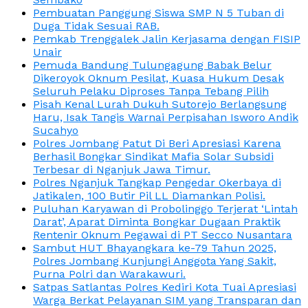
Pembuatan Panggung Siswa SMP N 5 Tuban di
Duga Tidak Sesuai RAB.
Pemkab Trenggalek Jalin Kerjasama dengan FISIP
Unair
Pemuda Bandung Tulungagung Babak Belur
Dikeroyok Oknum Pesilat, Kuasa Hukum Desak
Seluruh Pelaku Diproses Tanpa Tebang Pilih
Pisah Kenal Lurah Dukuh Sutorejo Berlangsung
Haru, Isak Tangis Warnai Perpisahan Isworo Andik
Sucahyo
Polres Jombang Patut Di Beri Apresiasi Karena
Berhasil Bongkar Sindikat Mafia Solar Subsidi
Terbesar di Nganjuk Jawa Timur.
Polres Nganjuk Tangkap Pengedar Okerbaya di
Jatikalen, 100 Butir Pil LL Diamankan Polisi.
Puluhan Karyawan di Probolinggo Terjerat ‘Lintah
Darat’, Aparat Diminta Bongkar Dugaan Praktik
Rentenir Oknum Pegawai di PT Secco Nusantara
Sambut HUT Bhayangkara ke-79 Tahun 2025,
Polres Jombang Kunjungi Anggota Yang Sakit,
Purna Polri dan Warakawuri.
Satpas Satlantas Polres Kediri Kota Tuai Apresiasi
Warga Berkat Pelayanan SIM yang Transparan dan