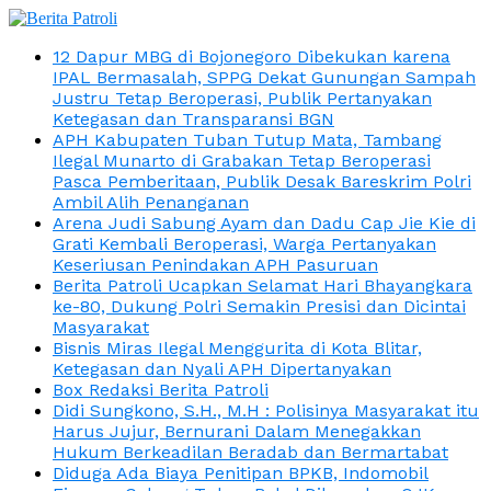
12 Dapur MBG di Bojonegoro Dibekukan karena
IPAL Bermasalah, SPPG Dekat Gunungan Sampah
Justru Tetap Beroperasi, Publik Pertanyakan
Ketegasan dan Transparansi BGN
APH Kabupaten Tuban Tutup Mata, Tambang
Ilegal Munarto di Grabakan Tetap Beroperasi
Pasca Pemberitaan, Publik Desak Bareskrim Polri
Ambil Alih Penanganan
Arena Judi Sabung Ayam dan Dadu Cap Jie Kie di
Grati Kembali Beroperasi, Warga Pertanyakan
Keseriusan Penindakan APH Pasuruan
Berita Patroli Ucapkan Selamat Hari Bhayangkara
ke-80, Dukung Polri Semakin Presisi dan Dicintai
Masyarakat
Bisnis Miras Ilegal Menggurita di Kota Blitar,
Ketegasan dan Nyali APH Dipertanyakan
Box Redaksi Berita Patroli
Didi Sungkono, S.H., M.H : Polisinya Masyarakat itu
Harus Jujur, Bernurani Dalam Menegakkan
Hukum Berkeadilan Beradab dan Bermartabat
Diduga Ada Biaya Penitipan BPKB, Indomobil