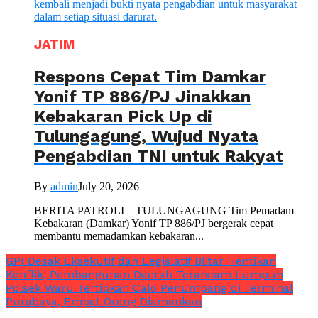
JATIM
Respons Cepat Tim Damkar
Yonif TP 886/PJ Jinakkan
Kebakaran Pick Up di
Tulungagung, Wujud Nyata
Pengabdian TNI untuk Rakyat
By
admin
July 20, 2026
BERITA PATROLI – TULUNGAGUNG Tim Pemadam
Kebakaran (Damkar) Yonif TP 886/PJ bergerak cepat
membantu memadamkan kebakaran...
GPI Desak Eksekutif dan Legislatif Blitar Hentikan
Konflik, Pembangunan Daerah Terancam Lumpuh
Polsek Waru Tertibkan Calo Penumpang di Terminal
Purabaya, Empat Orang Diamankan