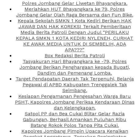
Polres Jombang Gelar Liwetan Bhayangkara.
Meriahkan HUT Bhayangkara ke 79, Polres
Jombang Gelar Olah Raga Bersama dan Fun Bike.
Kepala Sekolah SMKN 1 Kota Kediri Berikan HAK
JAWAB DAN HAK KOREKSI Terkait Pemberitaan
Media Berita Patroli Dengan Judul “PERILAKU
KEPALA SMKN 1 KOTA KEDIRI NYLENEH, CURHAT
KE AWAK MEDIA UNTUK DI SEMBELIH, ADA
APA???”
Box Redaksi Berita Patroli
Tasyakuran Hari Bhayangkara ke -79, Polres
Jombang Berikan Penghargaan kepada Bupati,
Dandim dan Pemenang Lomba.
Target Pendapatan Daerah Tak Terpenuhi, Belanja
Pegawai di APBD Kabupaten Trenggalek Tak
Seimbang.
Kesiapan Pengamanan Pengesahan Warga Baru
PSHT, Kapolres Jombang Periksa Kendaraan Dinas
dan Kelengkapan.
Satpol PP dan Bea Cukai Blitar Gelar Razia
Gabungan, Berhasil Amankan Puluhan Ribu
Batang Rokok Polos Tanpa Pita Cukai.
Kapolres Jombang Pimpin Upacara Kenaikan
Pangkat Anggotanya, Tegaskan Peningkatan