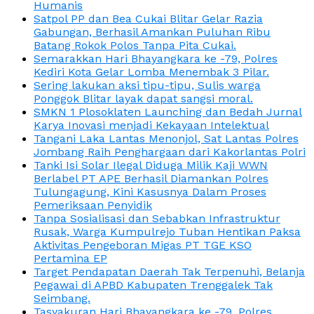
Humanis
Satpol PP dan Bea Cukai Blitar Gelar Razia
Gabungan, Berhasil Amankan Puluhan Ribu
Batang Rokok Polos Tanpa Pita Cukai.
Semarakkan Hari Bhayangkara ke -79, Polres
Kediri Kota Gelar Lomba Menembak 3 Pilar.
Sering lakukan aksi tipu-tipu, Sulis warga
Ponggok Blitar layak dapat sangsi moral.
SMKN 1 Plosoklaten Launching dan Bedah Jurnal
Karya Inovasi menjadi Kekayaan Intelektual
Tangani Laka Lantas Menonjol, Sat Lantas Polres
Jombang Raih Penghargaan dari Kakorlantas Polri
Tanki Isi Solar Ilegal Diduga Milik Kaji WWN
Berlabel PT APE Berhasil Diamankan Polres
Tulungagung, Kini Kasusnya Dalam Proses
Pemeriksaan Penyidik
Tanpa Sosialisasi dan Sebabkan Infrastruktur
Rusak, Warga Kumpulrejo Tuban Hentikan Paksa
Aktivitas Pengeboran Migas PT TGE KSO
Pertamina EP
Target Pendapatan Daerah Tak Terpenuhi, Belanja
Pegawai di APBD Kabupaten Trenggalek Tak
Seimbang.
Tasyakuran Hari Bhayangkara ke -79, Polres