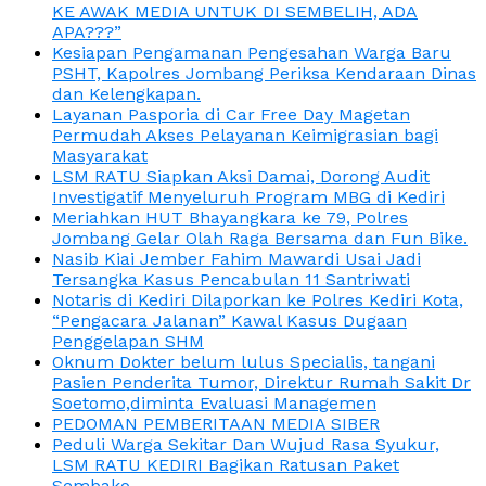
KE AWAK MEDIA UNTUK DI SEMBELIH, ADA
APA???”
Kesiapan Pengamanan Pengesahan Warga Baru
PSHT, Kapolres Jombang Periksa Kendaraan Dinas
dan Kelengkapan.
Layanan Pasporia di Car Free Day Magetan
Permudah Akses Pelayanan Keimigrasian bagi
Masyarakat
LSM RATU Siapkan Aksi Damai, Dorong Audit
Investigatif Menyeluruh Program MBG di Kediri
Meriahkan HUT Bhayangkara ke 79, Polres
Jombang Gelar Olah Raga Bersama dan Fun Bike.
Nasib Kiai Jember Fahim Mawardi Usai Jadi
Tersangka Kasus Pencabulan 11 Santriwati
Notaris di Kediri Dilaporkan ke Polres Kediri Kota,
“Pengacara Jalanan” Kawal Kasus Dugaan
Penggelapan SHM
Oknum Dokter belum lulus Specialis, tangani
Pasien Penderita Tumor, Direktur Rumah Sakit Dr
Soetomo,diminta Evaluasi Managemen
PEDOMAN PEMBERITAAN MEDIA SIBER
Peduli Warga Sekitar Dan Wujud Rasa Syukur,
LSM RATU KEDIRI Bagikan Ratusan Paket
Sembako