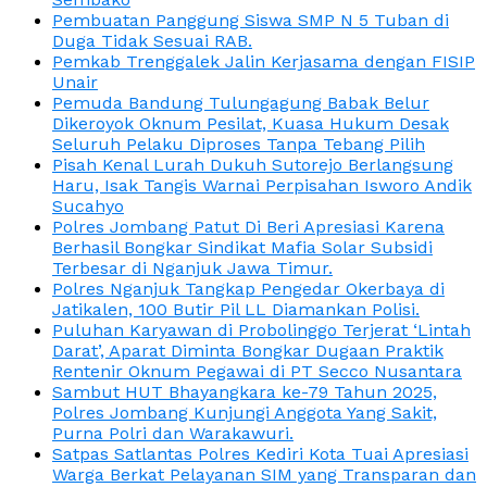
Pembuatan Panggung Siswa SMP N 5 Tuban di
Duga Tidak Sesuai RAB.
Pemkab Trenggalek Jalin Kerjasama dengan FISIP
Unair
Pemuda Bandung Tulungagung Babak Belur
Dikeroyok Oknum Pesilat, Kuasa Hukum Desak
Seluruh Pelaku Diproses Tanpa Tebang Pilih
Pisah Kenal Lurah Dukuh Sutorejo Berlangsung
Haru, Isak Tangis Warnai Perpisahan Isworo Andik
Sucahyo
Polres Jombang Patut Di Beri Apresiasi Karena
Berhasil Bongkar Sindikat Mafia Solar Subsidi
Terbesar di Nganjuk Jawa Timur.
Polres Nganjuk Tangkap Pengedar Okerbaya di
Jatikalen, 100 Butir Pil LL Diamankan Polisi.
Puluhan Karyawan di Probolinggo Terjerat ‘Lintah
Darat’, Aparat Diminta Bongkar Dugaan Praktik
Rentenir Oknum Pegawai di PT Secco Nusantara
Sambut HUT Bhayangkara ke-79 Tahun 2025,
Polres Jombang Kunjungi Anggota Yang Sakit,
Purna Polri dan Warakawuri.
Satpas Satlantas Polres Kediri Kota Tuai Apresiasi
Warga Berkat Pelayanan SIM yang Transparan dan