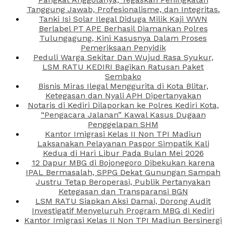
Tanggung Jawab, Profesionalisme, dan Integritas.
Tanki Isi Solar Ilegal Diduga Milik Kaji WWN
Berlabel PT APE Berhasil Diamankan Polres
Tulungagung, Kini Kasusnya Dalam Proses
Pemeriksaan Penyidik
Peduli Warga Sekitar Dan Wujud Rasa Syukur,
LSM RATU KEDIRI Bagikan Ratusan Paket
Sembako
Bisnis Miras Ilegal Menggurita di Kota Blitar,
Ketegasan dan Nyali APH Dipertanyakan
Notaris di Kediri Dilaporkan ke Polres Kediri Kota,
“Pengacara Jalanan” Kawal Kasus Dugaan
Penggelapan SHM
Kantor Imigrasi Kelas II Non TPI Madiun
Laksanakan Pelayanan Paspor Simpatik Kali
Kedua di Hari Libur Pada Bulan Mei 2026
12 Dapur MBG di Bojonegoro Dibekukan karena
IPAL Bermasalah, SPPG Dekat Gunungan Sampah
Justru Tetap Beroperasi, Publik Pertanyakan
Ketegasan dan Transparansi BGN
LSM RATU Siapkan Aksi Damai, Dorong Audit
Investigatif Menyeluruh Program MBG di Kediri
Kantor Imigrasi Kelas II Non TPI Madiun Bersinergi