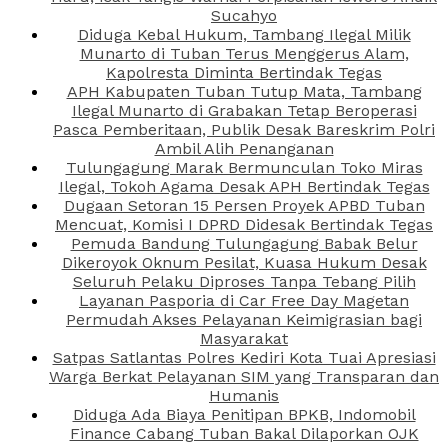
Sucahyo
Diduga Kebal Hukum, Tambang Ilegal Milik
Munarto di Tuban Terus Menggerus Alam,
Kapolresta Diminta Bertindak Tegas
APH Kabupaten Tuban Tutup Mata, Tambang
Ilegal Munarto di Grabakan Tetap Beroperasi
Pasca Pemberitaan, Publik Desak Bareskrim Polri
Ambil Alih Penanganan
Tulungagung Marak Bermunculan Toko Miras
Ilegal, Tokoh Agama Desak APH Bertindak Tegas
Dugaan Setoran 15 Persen Proyek APBD Tuban
Mencuat, Komisi I DPRD Didesak Bertindak Tegas
Pemuda Bandung Tulungagung Babak Belur
Dikeroyok Oknum Pesilat, Kuasa Hukum Desak
Seluruh Pelaku Diproses Tanpa Tebang Pilih
Layanan Pasporia di Car Free Day Magetan
Permudah Akses Pelayanan Keimigrasian bagi
Masyarakat
Satpas Satlantas Polres Kediri Kota Tuai Apresiasi
Warga Berkat Pelayanan SIM yang Transparan dan
Humanis
Diduga Ada Biaya Penitipan BPKB, Indomobil
Finance Cabang Tuban Bakal Dilaporkan OJK