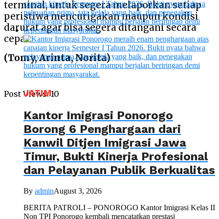
terminal, untuk segera melaporkan setiap
peristiwa mencurigakan maupun kondisi
darurat agar bisa segera ditangani secara
cepat.
(Tomy, Arinta, Norita)
JATIM
Post Views:
10
Kantor Imigrasi Ponorogo
Borong 6 Penghargaan dari
Kanwil Ditjen Imigrasi Jawa
Timur, Bukti Kinerja Profesional
dan Pelayanan Publik Berkualitas
By
admin
August 3, 2026
BERITA PATROLI – PONOROGO Kantor Imigrasi Kelas II
Non TPI Ponorogo kembali mencatatkan prestasi