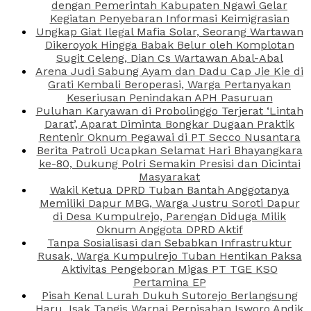
dengan Pemerintah Kabupaten Ngawi Gelar
Kegiatan Penyebaran Informasi Keimigrasian
Ungkap Giat Ilegal Mafia Solar, Seorang Wartawan
Dikeroyok Hingga Babak Belur oleh Komplotan
Sugit Celeng, Dian Cs Wartawan Abal-Abal
Arena Judi Sabung Ayam dan Dadu Cap Jie Kie di
Grati Kembali Beroperasi, Warga Pertanyakan
Keseriusan Penindakan APH Pasuruan
Puluhan Karyawan di Probolinggo Terjerat ‘Lintah
Darat’, Aparat Diminta Bongkar Dugaan Praktik
Rentenir Oknum Pegawai di PT Secco Nusantara
Berita Patroli Ucapkan Selamat Hari Bhayangkara
ke-80, Dukung Polri Semakin Presisi dan Dicintai
Masyarakat
Wakil Ketua DPRD Tuban Bantah Anggotanya
Memiliki Dapur MBG, Warga Justru Soroti Dapur
di Desa Kumpulrejo, Parengan Diduga Milik
Oknum Anggota DPRD Aktif
Tanpa Sosialisasi dan Sebabkan Infrastruktur
Rusak, Warga Kumpulrejo Tuban Hentikan Paksa
Aktivitas Pengeboran Migas PT TGE KSO
Pertamina EP
Pisah Kenal Lurah Dukuh Sutorejo Berlangsung
Haru, Isak Tangis Warnai Perpisahan Isworo Andik