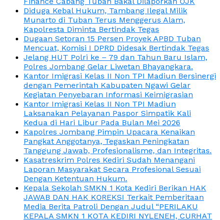
Finance Cabang Tuban Bakal Dilaporkan OJK
Diduga Kebal Hukum, Tambang Ilegal Milik
Munarto di Tuban Terus Menggerus Alam,
Kapolresta Diminta Bertindak Tegas
Dugaan Setoran 15 Persen Proyek APBD Tuban
Mencuat, Komisi I DPRD Didesak Bertindak Tegas
Jelang HUT Polri ke – 79 dan Tahun Baru Islam,
Polres Jombang Gelar Liwetan Bhayangkara.
Kantor Imigrasi Kelas II Non TPI Madiun Bersinergi
dengan Pemerintah Kabupaten Ngawi Gelar
Kegiatan Penyebaran Informasi Keimigrasian
Kantor Imigrasi Kelas II Non TPI Madiun
Laksanakan Pelayanan Paspor Simpatik Kali
Kedua di Hari Libur Pada Bulan Mei 2026
Kapolres Jombang Pimpin Upacara Kenaikan
Pangkat Anggotanya, Tegaskan Peningkatan
Tanggung Jawab, Profesionalisme, dan Integritas.
Kasatreskrim Polres Kediri Sudah Menangani
Laporan Masyarakat Secara Profesional Sesuai
Dengan Ketentuan Hukum.
Kepala Sekolah SMKN 1 Kota Kediri Berikan HAK
JAWAB DAN HAK KOREKSI Terkait Pemberitaan
Media Berita Patroli Dengan Judul “PERILAKU
KEPALA SMKN 1 KOTA KEDIRI NYLENEH, CURHAT