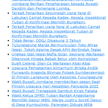
Jombang Berikan Penghargaan kepada Bupati,
Dandim dan Pemenang Lomba.
Terkait Penarikan Sejumplah Uang Yang di
Lakukan Camat Kepada Kades, Kepala Inspektorat
Tuban di Konfirmasi Memilih Bungkam.
Terkait Penarikan Uang Yang di Lakukan Camat
Kepada Kades, Kepala Inspektorat Tuban di
Konfirmasi Memilih Bungkam.
Tidak Benar, ODGJ Dipasung 3 Tahun
Tulungagung Marak Bermunculan Toko Miras
Ilegal, Tokoh Agama Desak APH Bertindak Tegas
Ungkap Giat Ilegal Mafia Solar, Seorang Wartawan
Dikeroyok Hingga Babak Belur oleh Komplotan
Sugit Celeng, Dian Cs Wartawan Abal-Abal
Upacara Pemakaman Almarhum Bripka Andik
Purwanto Anggota Binmas Polsek Sumbergempol
Di Pimpin Langsung Oleh Kapolres Tulungagung
Wakil Bupati Jombang memberikan pesan Saat
Pimpin Upacara Hari Kesaktian Pancasila 2022
Wakil Bupati Trenggalek Sambut Kirab Pataka
Wakil Ketua DPRD Tuban Bantah Anggotanya
Memiliki Dapur MBG, Warga Justru Soroti Dapur
di Desa Kumpulrejo, Parengan Diduga Milik