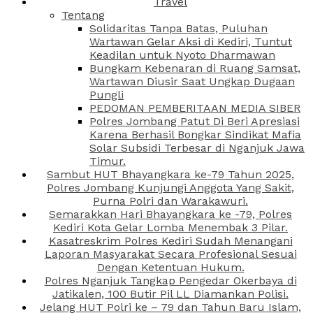
Travel
Tentang
Solidaritas Tanpa Batas, Puluhan
Wartawan Gelar Aksi di Kediri, Tuntut
Keadilan untuk Nyoto Dharmawan
Bungkam Kebenaran di Ruang Samsat,
Wartawan Diusir Saat Ungkap Dugaan
Pungli
PEDOMAN PEMBERITAAN MEDIA SIBER
Polres Jombang Patut Di Beri Apresiasi
Karena Berhasil Bongkar Sindikat Mafia
Solar Subsidi Terbesar di Nganjuk Jawa
Timur.
Sambut HUT Bhayangkara ke-79 Tahun 2025,
Polres Jombang Kunjungi Anggota Yang Sakit,
Purna Polri dan Warakawuri.
Semarakkan Hari Bhayangkara ke -79, Polres
Kediri Kota Gelar Lomba Menembak 3 Pilar.
Kasatreskrim Polres Kediri Sudah Menangani
Laporan Masyarakat Secara Profesional Sesuai
Dengan Ketentuan Hukum.
Polres Nganjuk Tangkap Pengedar Okerbaya di
Jatikalen, 100 Butir Pil LL Diamankan Polisi.
Jelang HUT Polri ke – 79 dan Tahun Baru Islam,