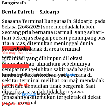
Bungurasih.
Berita Patroli – Sidoarjo
Suasana Terminal Bungurasih, Sidoarjo, pada
Selasa (26/8/2025) sore mendadak heboh.
Seorang pria bernama Darmaji, yang sehari-
hari bekerja sebagai pencari penumpang bus
Tiara Mas, ditemukan meninggal dunia
secara mendadak di area terminal.
Continue Reading
You may also like...
Related Topics:
Informasi yang dihimpun di lokasi
menyebutkan, almarhum sebelumnya
Click to comment
sempat mengeluhkan sakit pada bagian
lambung. Rekan korban yang berada di
You must be logged in to post a comment
Login
sekitar terminal melihat Darmaji mendadak
Leave a Reply
jatuh dan kemudian tidak bergerak. Saat
diperiksa, ia sudah tidak bernyawa.
You must be
logged in
to post a comment.
Jenazahnya ditemukan tergeletak di dekat
pagar terminal.
More in JATIM