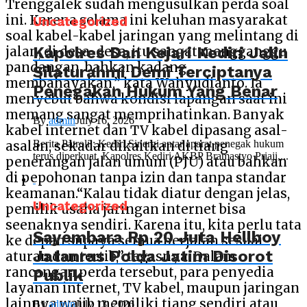
Trenggalek sudah mengusulkan perda soal
ini. Karena selama ini keluhan masyarakat
Uncategorized
soal kabel-kabel jaringan yang melintang di
Kapolres Dan Kejari Kediri Jalin
jalan, di desa-desa, itu sangat mengganggu
pandangan, bahkan kadang
Silaturahmi Demi Terciptanya
membahayakan,” kata Wahyudianto. Ia
Penegakan Hukum Yang Benar
menyebut bahwa kondisi lapangan saat ini
memang sangat memprihatinkan. Banyak
By
admin
July 16, 2026
kabel internet dan TV kabel dipasang asal-
Berita Patroli : Kediri Sinergi antar aparat penegak hukum
asalan, sekadar dikaitkan di tiang
terus diperkuat. Kapolres Kediri AKBP Bramastyo Priaji,...
penerangan jalan umum (PJU) atau bahkan
di pepohonan tanpa izin dan tanpa standar
keamanan.“Kalau tidak diatur dengan jelas,
Uncategorized
pemilik usaha jaringan internet bisa
seenaknya sendiri. Karena itu, kita perlu tata
Sayembara Rp 20 Juta Hellboy
ke depan supaya semua berjalan sesuai
Jatanras Polda Jatim Disorot
aturan dan tertib,” tegasnya. Dalam
rancangan perda tersebut, para penyedia
Publik
layanan internet, TV kabel, maupun jaringan
lainnya wajib memiliki tiang sendiri atau
By
admin
July 13, 2026