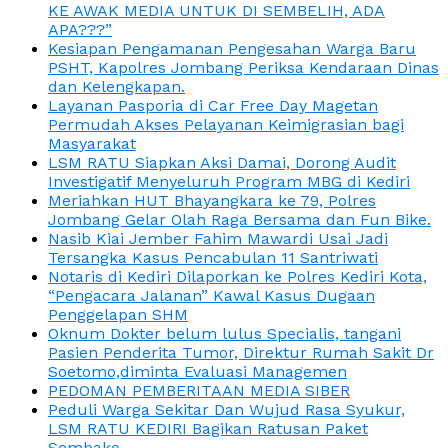
KE AWAK MEDIA UNTUK DI SEMBELIH, ADA
APA???”
Kesiapan Pengamanan Pengesahan Warga Baru
PSHT, Kapolres Jombang Periksa Kendaraan Dinas
dan Kelengkapan.
Layanan Pasporia di Car Free Day Magetan
Permudah Akses Pelayanan Keimigrasian bagi
Masyarakat
LSM RATU Siapkan Aksi Damai, Dorong Audit
Investigatif Menyeluruh Program MBG di Kediri
Meriahkan HUT Bhayangkara ke 79, Polres
Jombang Gelar Olah Raga Bersama dan Fun Bike.
Nasib Kiai Jember Fahim Mawardi Usai Jadi
Tersangka Kasus Pencabulan 11 Santriwati
Notaris di Kediri Dilaporkan ke Polres Kediri Kota,
“Pengacara Jalanan” Kawal Kasus Dugaan
Penggelapan SHM
Oknum Dokter belum lulus Specialis, tangani
Pasien Penderita Tumor, Direktur Rumah Sakit Dr
Soetomo,diminta Evaluasi Managemen
PEDOMAN PEMBERITAAN MEDIA SIBER
Peduli Warga Sekitar Dan Wujud Rasa Syukur,
LSM RATU KEDIRI Bagikan Ratusan Paket
Sembako