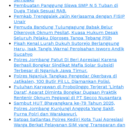
Pembuatan Panggung Siswa SMP N 5 Tuban di
Duga Tidak Sesuai RAB.
Pemkab Trenggalek Jalin Kerjasama dengan FISIP
Unair
Pemuda Bandung Tulungagung Babak Belur
Dikeroyok Oknum Pesilat, Kuasa Hukum Desak
Seluruh Pelaku Diproses Tanpa Tebang Pilih
Pisah Kenal Lurah Dukuh Sutorejo Berlangsung
Haru, Isak Tangis Warnai Perpisahan Isworo Andik
Sucahyo
Polres Jombang Patut Di Beri Apresiasi Karena
Berhasil Bongkar Sindikat Mafia Solar Subsidi
Terbesar di Nganjuk Jawa Timur.
Polres Nganjuk Tangkap Pengedar Okerbaya di
Jatikalen, 100 Butir Pil LL Diamankan Polisi.
Puluhan Karyawan di Probolinggo Terjerat ‘Lintah
Darat’, Aparat Diminta Bongkar Dugaan Praktik
Rentenir Oknum Pegawai di PT Secco Nusantara
Sambut HUT Bhayangkara ke-79 Tahun 2025,
Polres Jombang Kunjungi Anggota Yang Sakit,
Purna Polri dan Warakawuri.
Satpas Satlantas Polres Kediri Kota Tuai Apresiasi
Warga Berkat Pelayanan SIM yang Transparan dan