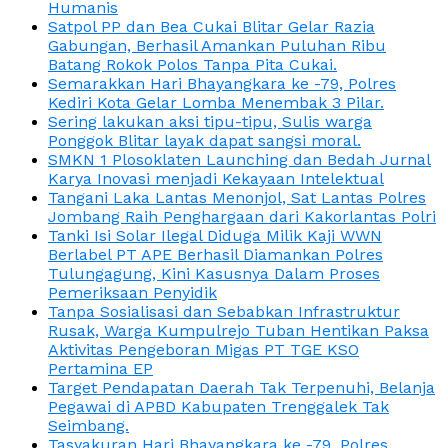
Humanis
Satpol PP dan Bea Cukai Blitar Gelar Razia
Gabungan, Berhasil Amankan Puluhan Ribu
Batang Rokok Polos Tanpa Pita Cukai.
Semarakkan Hari Bhayangkara ke -79, Polres
Kediri Kota Gelar Lomba Menembak 3 Pilar.
Sering lakukan aksi tipu-tipu, Sulis warga
Ponggok Blitar layak dapat sangsi moral.
SMKN 1 Plosoklaten Launching dan Bedah Jurnal
Karya Inovasi menjadi Kekayaan Intelektual
Tangani Laka Lantas Menonjol, Sat Lantas Polres
Jombang Raih Penghargaan dari Kakorlantas Polri
Tanki Isi Solar Ilegal Diduga Milik Kaji WWN
Berlabel PT APE Berhasil Diamankan Polres
Tulungagung, Kini Kasusnya Dalam Proses
Pemeriksaan Penyidik
Tanpa Sosialisasi dan Sebabkan Infrastruktur
Rusak, Warga Kumpulrejo Tuban Hentikan Paksa
Aktivitas Pengeboran Migas PT TGE KSO
Pertamina EP
Target Pendapatan Daerah Tak Terpenuhi, Belanja
Pegawai di APBD Kabupaten Trenggalek Tak
Seimbang.
Tasyakuran Hari Bhayangkara ke -79, Polres