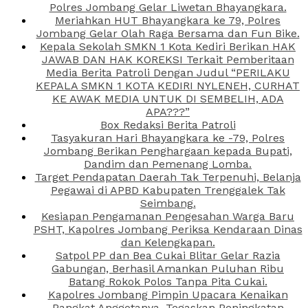
Polres Jombang Gelar Liwetan Bhayangkara.
Meriahkan HUT Bhayangkara ke 79, Polres
Jombang Gelar Olah Raga Bersama dan Fun Bike.
Kepala Sekolah SMKN 1 Kota Kediri Berikan HAK
JAWAB DAN HAK KOREKSI Terkait Pemberitaan
Media Berita Patroli Dengan Judul “PERILAKU
KEPALA SMKN 1 KOTA KEDIRI NYLENEH, CURHAT
KE AWAK MEDIA UNTUK DI SEMBELIH, ADA
APA???”
Box Redaksi Berita Patroli
Tasyakuran Hari Bhayangkara ke -79, Polres
Jombang Berikan Penghargaan kepada Bupati,
Dandim dan Pemenang Lomba.
Target Pendapatan Daerah Tak Terpenuhi, Belanja
Pegawai di APBD Kabupaten Trenggalek Tak
Seimbang.
Kesiapan Pengamanan Pengesahan Warga Baru
PSHT, Kapolres Jombang Periksa Kendaraan Dinas
dan Kelengkapan.
Satpol PP dan Bea Cukai Blitar Gelar Razia
Gabungan, Berhasil Amankan Puluhan Ribu
Batang Rokok Polos Tanpa Pita Cukai.
Kapolres Jombang Pimpin Upacara Kenaikan
Pangkat Anggotanya, Tegaskan Peningkatan