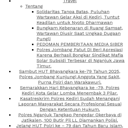
Travel
Tentang
Solidaritas Tanpa Batas, Puluhan
Wartawan Gelar Aksi di Kediri, Tuntut
Keadilan untuk Nyoto Dharmawan
Bungkam Kebenaran di Ruang Samsat,
Wartawan Diusir Saat Ungkap Dugaan
Pungli
PEDOMAN PEMBERITAAN MEDIA SIBER
Polres Jombang Patut Di Beri Apresiasi
Karena Berhasil Bongkar Sindikat Mafia
Solar Subsidi Terbesar di Nganjuk Jawa
Timur.
Sambut HUT Bhayangkara ke-79 Tahun 2025,
Polres Jombang Kunjungi Anggota Yang Sakit,
Purna Polri dan Warakawuri.
Semarakkan Hari Bhayangkara ke -79, Polres
Kediri Kota Gelar Lomba Menembak 3 Pilar.
Kasatreskrim Polres Kediri Sudah Menangani
Laporan Masyarakat Secara Profesional Sesuai
Dengan Ketentuan Hukum.
Polres Nganjuk Tangkap Pengedar Okerbaya di
Jatikalen, 100 Butir Pil LL Diamankan Polisi.
Jelang HUT Polri ke – 79 dan Tahun Baru Islam,