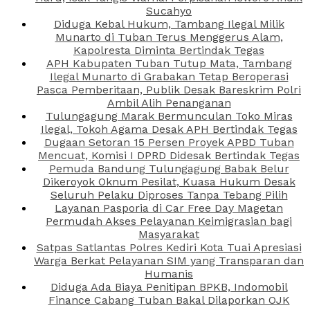
Sucahyo
Diduga Kebal Hukum, Tambang Ilegal Milik
Munarto di Tuban Terus Menggerus Alam,
Kapolresta Diminta Bertindak Tegas
APH Kabupaten Tuban Tutup Mata, Tambang
Ilegal Munarto di Grabakan Tetap Beroperasi
Pasca Pemberitaan, Publik Desak Bareskrim Polri
Ambil Alih Penanganan
Tulungagung Marak Bermunculan Toko Miras
Ilegal, Tokoh Agama Desak APH Bertindak Tegas
Dugaan Setoran 15 Persen Proyek APBD Tuban
Mencuat, Komisi I DPRD Didesak Bertindak Tegas
Pemuda Bandung Tulungagung Babak Belur
Dikeroyok Oknum Pesilat, Kuasa Hukum Desak
Seluruh Pelaku Diproses Tanpa Tebang Pilih
Layanan Pasporia di Car Free Day Magetan
Permudah Akses Pelayanan Keimigrasian bagi
Masyarakat
Satpas Satlantas Polres Kediri Kota Tuai Apresiasi
Warga Berkat Pelayanan SIM yang Transparan dan
Humanis
Diduga Ada Biaya Penitipan BPKB, Indomobil
Finance Cabang Tuban Bakal Dilaporkan OJK