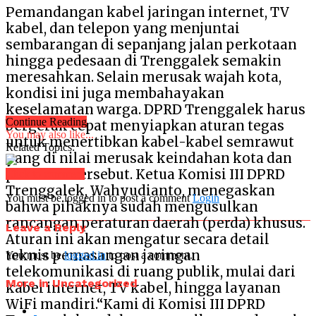
Pemandangan kabel jaringan internet, TV
kabel, dan telepon yang menjuntai
sembarangan di sepanjang jalan perkotaan
hingga pedesaan di Trenggalek semakin
meresahkan. Selain merusak wajah kota,
kondisi ini juga membahayakan
keselamatan warga. DPRD Trenggalek harus
Continue Reading
bergerak cepat menyiapkan aturan tegas
You may also like...
untuk menertibkan kabel-kabel semrawut
Related Topics:
yang di nilai merusak keindahan kota dan
pedesaan tersebut. Ketua Komisi III DPRD
Click to comment
Trenggalek, Wahyudianto, menegaskan
You must be logged in to post a comment
Login
bahwa pihaknya sudah mengusulkan
rancangan peraturan daerah (perda) khusus.
Leave a Reply
Aturan ini akan mengatur secara detail
teknis pemasangan jaringan
You must be
logged in
to post a comment.
telekomunikasi di ruang publik, mulai dari
More in Uncategorized
kabel internet, TV kabel, hingga layanan
WiFi mandiri.“Kami di Komisi III DPRD