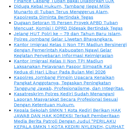
Finance Cabang Tuban Bakal Dilaporkan OJK
Diduga Kebal Hukum, Tambang Ilegal Milik
Munarto di Tuban Terus Menggerus Alam,
Kapolresta Diminta Bertindak Tegas
Dugaan Setoran 15 Persen Proyek APBD Tuban
Mencuat, Komisi I DPRD Didesak Bertindak Tegas
Jelang HUT Polri ke – 79 dan Tahun Baru Islam,
Polres Jombang Gelar Liwetan Bhayangkara.
Kantor Imigrasi Kelas II Non TPI Madiun Bersinergi
dengan Pemerintah Kabupaten Ngawi Gelar
Kegiatan Penyebaran Informasi Keimigrasian
Kantor Imigrasi Kelas II Non TPI Madiun
Laksanakan Pelayanan Paspor Simpatik Kali
Kedua di Hari Libur Pada Bulan Mei 2026
Kapolres Jombang Pimpin Upacara Kenaikan
Pangkat Anggotanya, Tegaskan Peningkatan
Tanggung Jawab, Profesionalisme, dan Integritas.
Kasatreskrim Polres Kediri Sudah Menangani
Laporan Masyarakat Secara Profesional Sesuai
Dengan Ketentuan Hukum.
Kepala Sekolah SMKN 1 Kota Kediri Berikan HAK
JAWAB DAN HAK KOREKSI Terkait Pemberitaan
Media Berita Patroli Dengan Judul “PERILAKU
KEPALA SMKN 1 KOTA KEDIRI NYLENEH, CURHAT