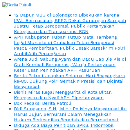
12 Dapur MBG di Bojonegoro Dibekukan karena
IPAL Bermasalah, SPPG Dekat Gunungan Sampah
Justru Tetap Beroperasi, Publik Pertanyakan
Ketegasan dan Transparansi BGN
APH Kabupaten Tuban Tutup Mata, Tambang
Ilegal Munarto di Grabakan Tetap Beroperasi
Pasca Pemberitaan, Publik Desak Bareskrim Polri
Ambil Alih Penanganan
Arena Judi Sabung Ayam dan Dadu Cap Jie Kie di
Grati Kembali Beroperasi, Warga Pertanyakan
Keseriusan Penindakan APH Pasuruan
Berita Patroli Ucapkan Selamat Hari Bhayangkara
ke-80, Dukung Polri Semakin Presisi dan Dicintai
Masyarakat
Bisnis Miras Ilegal Menggurita di Kota Blitar,
Ketegasan dan Nyali APH Dipertanyakan
Box Redaksi Berita Patroli
Didi Sungkono, S.H., M.H : Polisinya Masyarakat itu
Harus Jujur, Bernurani Dalam Menegakkan
Hukum Berkeadilan Beradab dan Bermartabat
Diduga Ada Biaya Penitipan BPKB, Indomobil