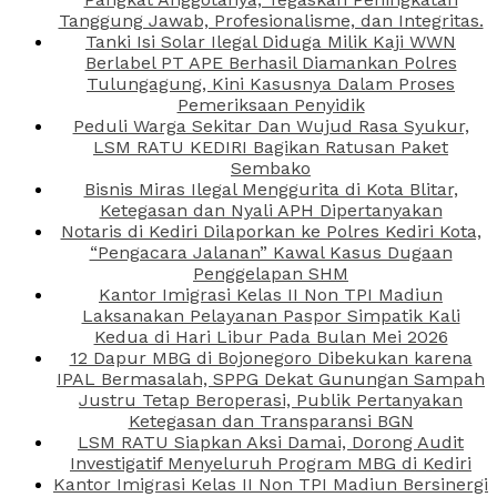
Tanggung Jawab, Profesionalisme, dan Integritas.
Tanki Isi Solar Ilegal Diduga Milik Kaji WWN
Berlabel PT APE Berhasil Diamankan Polres
Tulungagung, Kini Kasusnya Dalam Proses
Pemeriksaan Penyidik
Peduli Warga Sekitar Dan Wujud Rasa Syukur,
LSM RATU KEDIRI Bagikan Ratusan Paket
Sembako
Bisnis Miras Ilegal Menggurita di Kota Blitar,
Ketegasan dan Nyali APH Dipertanyakan
Notaris di Kediri Dilaporkan ke Polres Kediri Kota,
“Pengacara Jalanan” Kawal Kasus Dugaan
Penggelapan SHM
Kantor Imigrasi Kelas II Non TPI Madiun
Laksanakan Pelayanan Paspor Simpatik Kali
Kedua di Hari Libur Pada Bulan Mei 2026
12 Dapur MBG di Bojonegoro Dibekukan karena
IPAL Bermasalah, SPPG Dekat Gunungan Sampah
Justru Tetap Beroperasi, Publik Pertanyakan
Ketegasan dan Transparansi BGN
LSM RATU Siapkan Aksi Damai, Dorong Audit
Investigatif Menyeluruh Program MBG di Kediri
Kantor Imigrasi Kelas II Non TPI Madiun Bersinergi