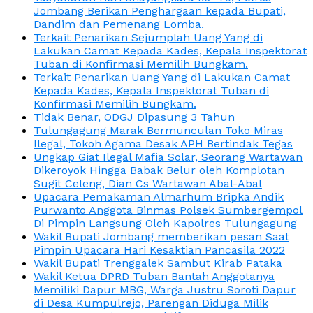
Jombang Berikan Penghargaan kepada Bupati,
Dandim dan Pemenang Lomba.
Terkait Penarikan Sejumplah Uang Yang di
Lakukan Camat Kepada Kades, Kepala Inspektorat
Tuban di Konfirmasi Memilih Bungkam.
Terkait Penarikan Uang Yang di Lakukan Camat
Kepada Kades, Kepala Inspektorat Tuban di
Konfirmasi Memilih Bungkam.
Tidak Benar, ODGJ Dipasung 3 Tahun
Tulungagung Marak Bermunculan Toko Miras
Ilegal, Tokoh Agama Desak APH Bertindak Tegas
Ungkap Giat Ilegal Mafia Solar, Seorang Wartawan
Dikeroyok Hingga Babak Belur oleh Komplotan
Sugit Celeng, Dian Cs Wartawan Abal-Abal
Upacara Pemakaman Almarhum Bripka Andik
Purwanto Anggota Binmas Polsek Sumbergempol
Di Pimpin Langsung Oleh Kapolres Tulungagung
Wakil Bupati Jombang memberikan pesan Saat
Pimpin Upacara Hari Kesaktian Pancasila 2022
Wakil Bupati Trenggalek Sambut Kirab Pataka
Wakil Ketua DPRD Tuban Bantah Anggotanya
Memiliki Dapur MBG, Warga Justru Soroti Dapur
di Desa Kumpulrejo, Parengan Diduga Milik