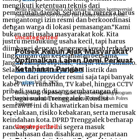
mengikuti ketentuan teknis dari
Berita Patroli : Surabaya Aksi berani sekaligus kontroversial
pemerintah daerah. Selain itu, mereka harus
yang dilakukan oleh Kepala Tim (Katim) Jatanras Polda...
mengantongi izin resmi dan berkoordinasi
dengan warga di lokasi pemasangan.“Kami
bukan anti usaha masyarakat kok. Kita
Uncategorized
justru mendukung usaha kecil, tapi harus
diimbangi dengan tanggung jawab terhadap
Polsek Kabuh Ajak Masyarakat
lingkungan dan keselamatan bersama.
Optimalkan Lahan Demi Perkuat
Jangan sampai sepihak,” lanjut Wahyudianto.
Ketahanan Pangan
Selama ini, tak hanya kabel listrik dan
telepon dari provider resmi saja tapi banyak
By
admin
July 6, 2026
kabel WiFi rumahan, TV kabel, hingga CCTV
pribadi yang dipasang sembarangan di
Berita Patroli ; Jombang Dalam upaya mendukung program
berbagai sudut Trenggalek. Kondisi
ketahanan pangan nasional, anggota Polsek Kabuh Polres
Jombang...
semrawut ini di khawatirkan bisa memicu
kecelakaan, risiko kebakaran, serta merusak
keindahan kota. DPRD Trenggalek berharap
Uncategorized
rancangan perda ini segera masuk
pembahasan dan disahkan, agar penataan