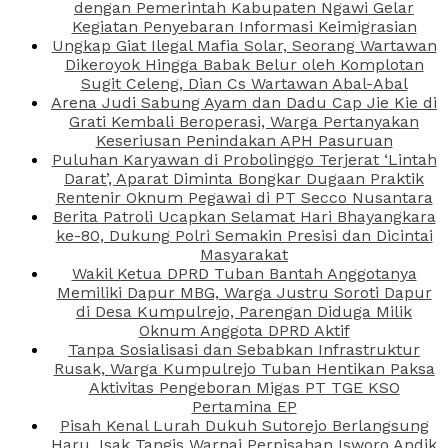
dengan Pemerintah Kabupaten Ngawi Gelar
Kegiatan Penyebaran Informasi Keimigrasian
Ungkap Giat Ilegal Mafia Solar, Seorang Wartawan
Dikeroyok Hingga Babak Belur oleh Komplotan
Sugit Celeng, Dian Cs Wartawan Abal-Abal
Arena Judi Sabung Ayam dan Dadu Cap Jie Kie di
Grati Kembali Beroperasi, Warga Pertanyakan
Keseriusan Penindakan APH Pasuruan
Puluhan Karyawan di Probolinggo Terjerat ‘Lintah
Darat’, Aparat Diminta Bongkar Dugaan Praktik
Rentenir Oknum Pegawai di PT Secco Nusantara
Berita Patroli Ucapkan Selamat Hari Bhayangkara
ke-80, Dukung Polri Semakin Presisi dan Dicintai
Masyarakat
Wakil Ketua DPRD Tuban Bantah Anggotanya
Memiliki Dapur MBG, Warga Justru Soroti Dapur
di Desa Kumpulrejo, Parengan Diduga Milik
Oknum Anggota DPRD Aktif
Tanpa Sosialisasi dan Sebabkan Infrastruktur
Rusak, Warga Kumpulrejo Tuban Hentikan Paksa
Aktivitas Pengeboran Migas PT TGE KSO
Pertamina EP
Pisah Kenal Lurah Dukuh Sutorejo Berlangsung
Haru, Isak Tangis Warnai Perpisahan Isworo Andik