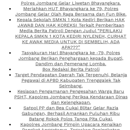
Polres Jombang Gelar Liwetan Bhayangkara.
Meriahkan HUT Bhayangkara ke 79, Polres
Jombang Gelar Olah Raga Bersama dan Fun Bike.
Kepala Sekolah SMKN 1 Kota Kediri Berikan HAK
JAWAB DAN HAK KOREKSI Terkait Pemberitaan
Media Berita Patroli Dengan Judul “PERILAKU
KEPALA SMKN 1 KOTA KEDIRI NYLENEH, CURHAT
KE AWAK MEDIA UNTUK DI SEMBELIH, ADA
APA???”
Tasyakuran Hari Bhayangkara ke -79, Polres
Jombang Berikan Penghargaan kepada Bupati,
Dandim dan Pemenang Lomba.
Box Redaksi Berita Patroli
Target Pendapatan Daerah Tak Terpenuhi, Belanja
Pegawai di APBD Kabupaten Trenggalek Tak
Seimbang.
Kesiapan Pengamanan Pengesahan Warga Baru
PSHT, Kapolres Jombang Periksa Kendaraan Dinas
dan Kelengkapan.
Satpol PP dan Bea Cukai Blitar Gelar Razia
Gabungan, Berhasil Amankan Puluhan Ribu
Batang Rokok Polos Tanpa Pita Cukai.
Kapolres Jombang Pimpin Upacara Kenaikan
Pangkat Anggotanya, Tegaskan Peningkatan