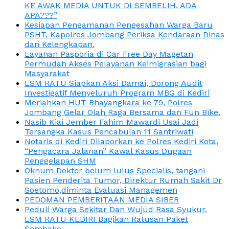
KE AWAK MEDIA UNTUK DI SEMBELIH, ADA
APA???”
Kesiapan Pengamanan Pengesahan Warga Baru
PSHT, Kapolres Jombang Periksa Kendaraan Dinas
dan Kelengkapan.
Layanan Pasporia di Car Free Day Magetan
Permudah Akses Pelayanan Keimigrasian bagi
Masyarakat
LSM RATU Siapkan Aksi Damai, Dorong Audit
Investigatif Menyeluruh Program MBG di Kediri
Meriahkan HUT Bhayangkara ke 79, Polres
Jombang Gelar Olah Raga Bersama dan Fun Bike.
Nasib Kiai Jember Fahim Mawardi Usai Jadi
Tersangka Kasus Pencabulan 11 Santriwati
Notaris di Kediri Dilaporkan ke Polres Kediri Kota,
“Pengacara Jalanan” Kawal Kasus Dugaan
Penggelapan SHM
Oknum Dokter belum lulus Specialis, tangani
Pasien Penderita Tumor, Direktur Rumah Sakit Dr
Soetomo,diminta Evaluasi Managemen
PEDOMAN PEMBERITAAN MEDIA SIBER
Peduli Warga Sekitar Dan Wujud Rasa Syukur,
LSM RATU KEDIRI Bagikan Ratusan Paket
Sembako