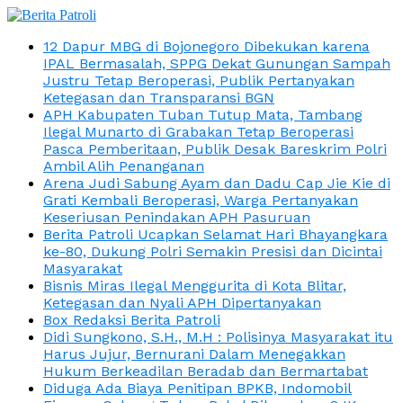
12 Dapur MBG di Bojonegoro Dibekukan karena
IPAL Bermasalah, SPPG Dekat Gunungan Sampah
Justru Tetap Beroperasi, Publik Pertanyakan
Ketegasan dan Transparansi BGN
APH Kabupaten Tuban Tutup Mata, Tambang
Ilegal Munarto di Grabakan Tetap Beroperasi
Pasca Pemberitaan, Publik Desak Bareskrim Polri
Ambil Alih Penanganan
Arena Judi Sabung Ayam dan Dadu Cap Jie Kie di
Grati Kembali Beroperasi, Warga Pertanyakan
Keseriusan Penindakan APH Pasuruan
Berita Patroli Ucapkan Selamat Hari Bhayangkara
ke-80, Dukung Polri Semakin Presisi dan Dicintai
Masyarakat
Bisnis Miras Ilegal Menggurita di Kota Blitar,
Ketegasan dan Nyali APH Dipertanyakan
Box Redaksi Berita Patroli
Didi Sungkono, S.H., M.H : Polisinya Masyarakat itu
Harus Jujur, Bernurani Dalam Menegakkan
Hukum Berkeadilan Beradab dan Bermartabat
Diduga Ada Biaya Penitipan BPKB, Indomobil