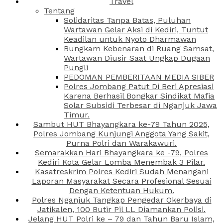
Travel
Tentang
Solidaritas Tanpa Batas, Puluhan
Wartawan Gelar Aksi di Kediri, Tuntut
Keadilan untuk Nyoto Dharmawan
Bungkam Kebenaran di Ruang Samsat,
Wartawan Diusir Saat Ungkap Dugaan
Pungli
PEDOMAN PEMBERITAAN MEDIA SIBER
Polres Jombang Patut Di Beri Apresiasi
Karena Berhasil Bongkar Sindikat Mafia
Solar Subsidi Terbesar di Nganjuk Jawa
Timur.
Sambut HUT Bhayangkara ke-79 Tahun 2025,
Polres Jombang Kunjungi Anggota Yang Sakit,
Purna Polri dan Warakawuri.
Semarakkan Hari Bhayangkara ke -79, Polres
Kediri Kota Gelar Lomba Menembak 3 Pilar.
Kasatreskrim Polres Kediri Sudah Menangani
Laporan Masyarakat Secara Profesional Sesuai
Dengan Ketentuan Hukum.
Polres Nganjuk Tangkap Pengedar Okerbaya di
Jatikalen, 100 Butir Pil LL Diamankan Polisi.
Jelang HUT Polri ke – 79 dan Tahun Baru Islam,