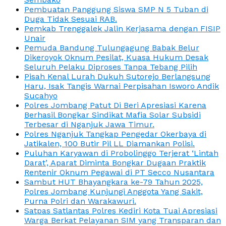
Pembuatan Panggung Siswa SMP N 5 Tuban di
Duga Tidak Sesuai RAB.
Pemkab Trenggalek Jalin Kerjasama dengan FISIP
Unair
Pemuda Bandung Tulungagung Babak Belur
Dikeroyok Oknum Pesilat, Kuasa Hukum Desak
Seluruh Pelaku Diproses Tanpa Tebang Pilih
Pisah Kenal Lurah Dukuh Sutorejo Berlangsung
Haru, Isak Tangis Warnai Perpisahan Isworo Andik
Sucahyo
Polres Jombang Patut Di Beri Apresiasi Karena
Berhasil Bongkar Sindikat Mafia Solar Subsidi
Terbesar di Nganjuk Jawa Timur.
Polres Nganjuk Tangkap Pengedar Okerbaya di
Jatikalen, 100 Butir Pil LL Diamankan Polisi.
Puluhan Karyawan di Probolinggo Terjerat ‘Lintah
Darat’, Aparat Diminta Bongkar Dugaan Praktik
Rentenir Oknum Pegawai di PT Secco Nusantara
Sambut HUT Bhayangkara ke-79 Tahun 2025,
Polres Jombang Kunjungi Anggota Yang Sakit,
Purna Polri dan Warakawuri.
Satpas Satlantas Polres Kediri Kota Tuai Apresiasi
Warga Berkat Pelayanan SIM yang Transparan dan