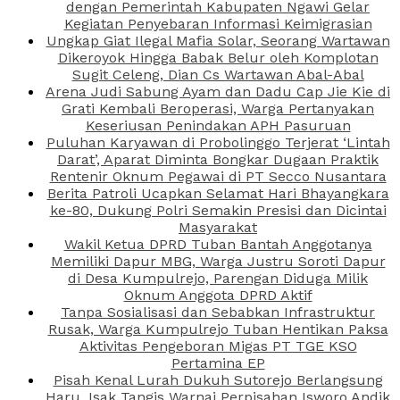
dengan Pemerintah Kabupaten Ngawi Gelar
Kegiatan Penyebaran Informasi Keimigrasian
Ungkap Giat Ilegal Mafia Solar, Seorang Wartawan
Dikeroyok Hingga Babak Belur oleh Komplotan
Sugit Celeng, Dian Cs Wartawan Abal-Abal
Arena Judi Sabung Ayam dan Dadu Cap Jie Kie di
Grati Kembali Beroperasi, Warga Pertanyakan
Keseriusan Penindakan APH Pasuruan
Puluhan Karyawan di Probolinggo Terjerat ‘Lintah
Darat’, Aparat Diminta Bongkar Dugaan Praktik
Rentenir Oknum Pegawai di PT Secco Nusantara
Berita Patroli Ucapkan Selamat Hari Bhayangkara
ke-80, Dukung Polri Semakin Presisi dan Dicintai
Masyarakat
Wakil Ketua DPRD Tuban Bantah Anggotanya
Memiliki Dapur MBG, Warga Justru Soroti Dapur
di Desa Kumpulrejo, Parengan Diduga Milik
Oknum Anggota DPRD Aktif
Tanpa Sosialisasi dan Sebabkan Infrastruktur
Rusak, Warga Kumpulrejo Tuban Hentikan Paksa
Aktivitas Pengeboran Migas PT TGE KSO
Pertamina EP
Pisah Kenal Lurah Dukuh Sutorejo Berlangsung
Haru, Isak Tangis Warnai Perpisahan Isworo Andik