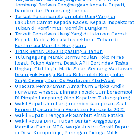
Jombang Berikan Penghargaan kepada Bupati,
Dandim dan Pemenang Lomba.
Terkait Penarikan Sejumplah Uang Yang di
Lakukan Camat Kepada Kades, Kepala Inspektorat
Tuban di Konfirmasi Memilih Bungkam.
Terkait Penarikan Uang Yang di Lakukan Camat
Kepada Kades, Kepala Inspektorat Tuban di
Konfirmasi Memilih Bungkam.
Tidak Benar, ODGJ Dipasung 3 Tahun
Tulungagung Marak Bermunculan Toko Miras
Ilegal, Tokoh Agama Desak APH Bertindak Tegas
Ungkap Giat Ilegal Mafia Solar, Seorang Wartawan
Dikeroyok Hingga Babak Belur oleh Komplotan
Sugit Celeng, Dian Cs Wartawan Abal-Abal
Upacara Pemakaman Almarhum Bripka Andik
Purwanto Anggota Binmas Polsek Sumbergempol
Di Pimpin Langsung Oleh Kapolres Tulungagung
Wakil Bupati Jombang memberikan pesan Saat
Pimpin Upacara Hari Kesaktian Pancasila 2022
Wakil Bupati Trenggalek Sambut Kirab Pataka
Wakil Ketua DPRD Tuban Bantah Anggotanya
Memiliki Dapur MBG, Warga Justru Soroti Dapur
di Desa Kumpulrejo, Parengan Diduga Milik