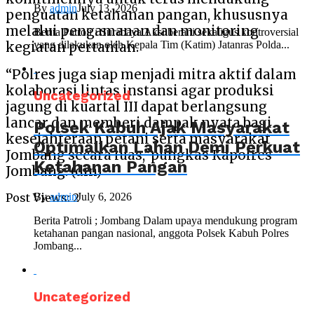
By
admin
July 13, 2026
penguatan ketahanan pangan, khususnya
melalui pengamanan dan monitoring
Berita Patroli : Surabaya Aksi berani sekaligus kontroversial
yang dilakukan oleh Kepala Tim (Katim) Jatanras Polda...
kegiatan pertanian.
“Polres juga siap menjadi mitra aktif dalam
kolaborasi lintas instansi agar produksi
Uncategorized
jagung di kuartal III dapat berlangsung
lancar dan memberi dampak nyata bagi
Polsek Kabuh Ajak Masyarakat
kesejahteraan petani serta masyarakat
Optimalkan Lahan Demi Perkuat
Jombang secara luas,”pungkas Kapolres
Ketahanan Pangan
Jombang. (din)
By
admin
July 6, 2026
Post Views:
2
Berita Patroli ; Jombang Dalam upaya mendukung program
ketahanan pangan nasional, anggota Polsek Kabuh Polres
Jombang...
Uncategorized