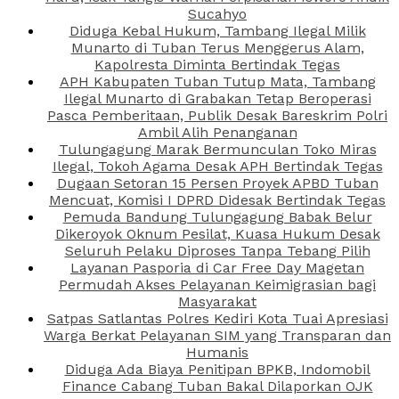
Sucahyo
Diduga Kebal Hukum, Tambang Ilegal Milik
Munarto di Tuban Terus Menggerus Alam,
Kapolresta Diminta Bertindak Tegas
APH Kabupaten Tuban Tutup Mata, Tambang
Ilegal Munarto di Grabakan Tetap Beroperasi
Pasca Pemberitaan, Publik Desak Bareskrim Polri
Ambil Alih Penanganan
Tulungagung Marak Bermunculan Toko Miras
Ilegal, Tokoh Agama Desak APH Bertindak Tegas
Dugaan Setoran 15 Persen Proyek APBD Tuban
Mencuat, Komisi I DPRD Didesak Bertindak Tegas
Pemuda Bandung Tulungagung Babak Belur
Dikeroyok Oknum Pesilat, Kuasa Hukum Desak
Seluruh Pelaku Diproses Tanpa Tebang Pilih
Layanan Pasporia di Car Free Day Magetan
Permudah Akses Pelayanan Keimigrasian bagi
Masyarakat
Satpas Satlantas Polres Kediri Kota Tuai Apresiasi
Warga Berkat Pelayanan SIM yang Transparan dan
Humanis
Diduga Ada Biaya Penitipan BPKB, Indomobil
Finance Cabang Tuban Bakal Dilaporkan OJK