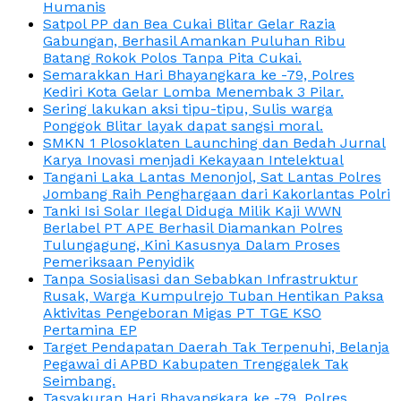
Humanis
Satpol PP dan Bea Cukai Blitar Gelar Razia
Gabungan, Berhasil Amankan Puluhan Ribu
Batang Rokok Polos Tanpa Pita Cukai.
Semarakkan Hari Bhayangkara ke -79, Polres
Kediri Kota Gelar Lomba Menembak 3 Pilar.
Sering lakukan aksi tipu-tipu, Sulis warga
Ponggok Blitar layak dapat sangsi moral.
SMKN 1 Plosoklaten Launching dan Bedah Jurnal
Karya Inovasi menjadi Kekayaan Intelektual
Tangani Laka Lantas Menonjol, Sat Lantas Polres
Jombang Raih Penghargaan dari Kakorlantas Polri
Tanki Isi Solar Ilegal Diduga Milik Kaji WWN
Berlabel PT APE Berhasil Diamankan Polres
Tulungagung, Kini Kasusnya Dalam Proses
Pemeriksaan Penyidik
Tanpa Sosialisasi dan Sebabkan Infrastruktur
Rusak, Warga Kumpulrejo Tuban Hentikan Paksa
Aktivitas Pengeboran Migas PT TGE KSO
Pertamina EP
Target Pendapatan Daerah Tak Terpenuhi, Belanja
Pegawai di APBD Kabupaten Trenggalek Tak
Seimbang.
Tasyakuran Hari Bhayangkara ke -79, Polres