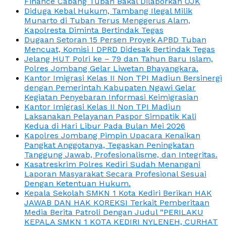
Finance Cabang Tuban Bakal Dilaporkan OJK
Diduga Kebal Hukum, Tambang Ilegal Milik
Munarto di Tuban Terus Menggerus Alam,
Kapolresta Diminta Bertindak Tegas
Dugaan Setoran 15 Persen Proyek APBD Tuban
Mencuat, Komisi I DPRD Didesak Bertindak Tegas
Jelang HUT Polri ke – 79 dan Tahun Baru Islam,
Polres Jombang Gelar Liwetan Bhayangkara.
Kantor Imigrasi Kelas II Non TPI Madiun Bersinergi
dengan Pemerintah Kabupaten Ngawi Gelar
Kegiatan Penyebaran Informasi Keimigrasian
Kantor Imigrasi Kelas II Non TPI Madiun
Laksanakan Pelayanan Paspor Simpatik Kali
Kedua di Hari Libur Pada Bulan Mei 2026
Kapolres Jombang Pimpin Upacara Kenaikan
Pangkat Anggotanya, Tegaskan Peningkatan
Tanggung Jawab, Profesionalisme, dan Integritas.
Kasatreskrim Polres Kediri Sudah Menangani
Laporan Masyarakat Secara Profesional Sesuai
Dengan Ketentuan Hukum.
Kepala Sekolah SMKN 1 Kota Kediri Berikan HAK
JAWAB DAN HAK KOREKSI Terkait Pemberitaan
Media Berita Patroli Dengan Judul “PERILAKU
KEPALA SMKN 1 KOTA KEDIRI NYLENEH, CURHAT