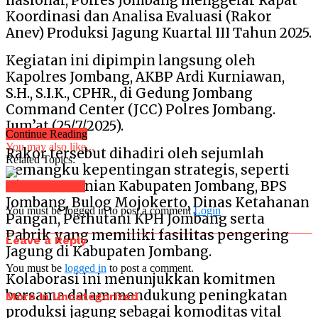
nasional, Polres Jombang menggelar Rapat
Koordinasi dan Analisa Evaluasi (Rakor
Anev) Produksi Jagung Kuartal III Tahun 2025.
Kegiatan ini dipimpin langsung oleh
Kapolres Jombang, AKBP Ardi Kurniawan,
S.H., S.I.K., CPHR., di Gedung Jombang
Command Center (JCC) Polres Jombang.
Jum’at (25/7/2025).
Continue Reading
You may also like...
Rakor tersebut dihadiri oleh sejumlah
Related Topics:
pemangku kepentingan strategis, seperti
Dinas Pertanian Kabupaten Jombang, BPS
Click to comment
Jombang, Bulog Mojokerto, Dinas Ketahanan
You must be logged in to post a comment
Login
Pangan, Perhutani KPH Jombang serta
Pabrik yang memiliki fasilitas pengering
Leave a Reply
Jagung di Kabupaten Jombang.
You must be
logged in
to post a comment.
Kolaborasi ini menunjukkan komitmen
bersama dalam mendukung peningkatan
More in Uncategorized
produksi jagung sebagai komoditas vital