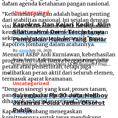
dalam agenda ketahanan pangan nasional.
Uncategorized
“Ketahanan pangan adalah bagian penting
dari stabilitas nasional. Ini sejalan dengan
Kapolres Dan Kejari Kediri Jalin
visi Asta Cita Presiden untuk mewujudkan
Silaturahmi Demi Terciptanya
kemandirian ekonomi melalui penguatan
sektor-sektor strategis domestik,”tegas
Penegakan Hukum Yang Benar
Kapolres Jombang dalam arahannya.
By
admin
July 16, 2026
Menurut AKBP Ardi Kurniawan, keberhasilan
Berita Patroli : Kediri Sinergi antar aparat penegak hukum
program ini tidak hanya bergantung pada
terus diperkuat. Kapolres Kediri AKBP Bramastyo Priaji,...
petani atau pemerintah, tetapi juga
melibatkan peran aktif dari seluruh elemen,
termasuk aparat keamanan.
Uncategorized
“Dengan sinergi yang kuat, proses tanam,
Sayembara Rp 20 Juta Hellboy
panen, hingga distribusi hasil jagung
diharapkan berjalan optimal,”ujarnya.
Jatanras Polda Jatim Disorot
Publik
Kapolres Jombang menegaskan
komitmennya untuk terus mendukung