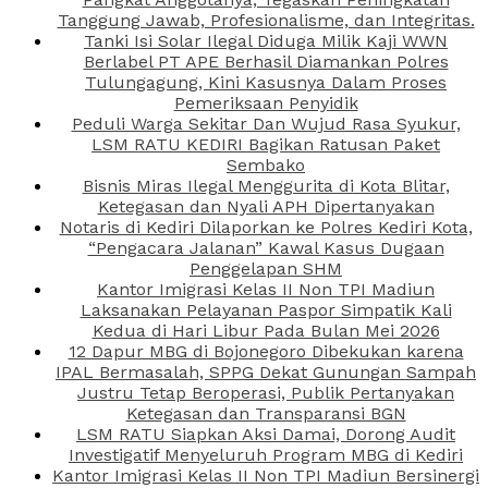
Tanggung Jawab, Profesionalisme, dan Integritas.
Tanki Isi Solar Ilegal Diduga Milik Kaji WWN
Berlabel PT APE Berhasil Diamankan Polres
Tulungagung, Kini Kasusnya Dalam Proses
Pemeriksaan Penyidik
Peduli Warga Sekitar Dan Wujud Rasa Syukur,
LSM RATU KEDIRI Bagikan Ratusan Paket
Sembako
Bisnis Miras Ilegal Menggurita di Kota Blitar,
Ketegasan dan Nyali APH Dipertanyakan
Notaris di Kediri Dilaporkan ke Polres Kediri Kota,
“Pengacara Jalanan” Kawal Kasus Dugaan
Penggelapan SHM
Kantor Imigrasi Kelas II Non TPI Madiun
Laksanakan Pelayanan Paspor Simpatik Kali
Kedua di Hari Libur Pada Bulan Mei 2026
12 Dapur MBG di Bojonegoro Dibekukan karena
IPAL Bermasalah, SPPG Dekat Gunungan Sampah
Justru Tetap Beroperasi, Publik Pertanyakan
Ketegasan dan Transparansi BGN
LSM RATU Siapkan Aksi Damai, Dorong Audit
Investigatif Menyeluruh Program MBG di Kediri
Kantor Imigrasi Kelas II Non TPI Madiun Bersinergi