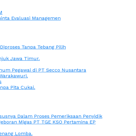
M
iminta Evaluasi Managemen
iproses Tanpa Tebang Pilih
anjuk Jawa Timur.
Oknum Pegawai di PT Secco Nusantara
Warakawuri.
s
npa Pita Cukai.
Kasusnya Dalam Proses Pemeriksaan Penyidik
ngeboran Migas PT TGE KSO Pertamina EP
menang Lomba.