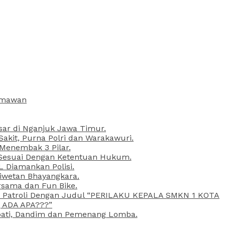
armawan
esar di Nganjuk Jawa Timur.
kit, Purna Polri dan Warakawuri.
 Menembak 3 Pilar.
l Sesuai Dengan Ketentuan Hukum.
L Diamankan Polisi.
Liwetan Bhayangkara.
rsama dan Fun Bike.
ta Patroli Dengan Judul “PERILAKU KEPALA SMKN 1 KOTA
 ADA APA???”
upati, Dandim dan Pemenang Lomba.