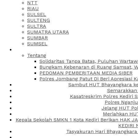
NTT
RIAU
SULSEL
SULTENG
SULTRA
SUMATRA UTARA
SUMBAR
SUMSEL
Tentang
Solidaritas Tanpa Batas, Puluhan Wartaw
Bungkam Kebenaran di Ruang Samsat, Wa
PEDOMAN PEMBERITAAN MEDIA SIBER
Polres Jombang Patut Di Beri Apresiasi K
Sambut HUT Bhayangkara ke-
Semarakkan H
Kasatreskrim Polres Kediri
Polres Nganju
Jelang HUT Pol
Meriahkan HUT
Kepala Sekolah SMKN 1 Kota Kediri Berikan HAK 
KEDIRI
Tasyakuran Hari Bhayangkara