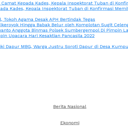
n Camat Kepada Kades, Kepala Inspektorat Tuban di Konf
ada Kades, Kepala Inspektorat Tuban di Konfirmasi Memi
l, Tokoh Agama Desak APH Bertindak Tegas
Dikeroyok Hingga Babak Belur oleh Komplotan Sugit Celen
nto Anggota Binmas Polsek Sumbergempol Di Pimpin La
in Upacara Hari Kesaktian Pancasila 2022
ki Dapur MBG, Warga Justru Soroti Dapur di Desa Kumpul
Berita Nasional
Ekonomi