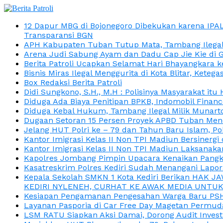
12 Dapur MBG di Bojonegoro Dibekukan karena IPA
Transparansi BGN
APH Kabupaten Tuban Tutup Mata, Tambang Ilegal M
Arena Judi Sabung Ayam dan Dadu Cap Jie Kie di 
Berita Patroli Ucapkan Selamat Hari Bhayangkara k
Bisnis Miras Ilegal Menggurita di Kota Blitar, Kete
Box Redaksi Berita Patroli
Didi Sungkono, S.H., M.H : Polisinya Masyarakat 
Diduga Ada Biaya Penitipan BPKB, Indomobil Finan
Diduga Kebal Hukum, Tambang Ilegal Milik Munarto
Dugaan Setoran 15 Persen Proyek APBD Tuban Menc
Jelang HUT Polri ke – 79 dan Tahun Baru Islam, P
Kantor Imigrasi Kelas II Non TPI Madiun Bersiner
Kantor Imigrasi Kelas II Non TPI Madiun Laksanaka
Kapolres Jombang Pimpin Upacara Kenaikan Pangkat
Kasatreskrim Polres Kediri Sudah Menangani Lapo
Kepala Sekolah SMKN 1 Kota Kediri Berikan HAK 
KEDIRI NYLENEH, CURHAT KE AWAK MEDIA UNTUK 
Kesiapan Pengamanan Pengesahan Warga Baru PSHT
Layanan Pasporia di Car Free Day Magetan Permud
LSM RATU Siapkan Aksi Damai, Dorong Audit Invest