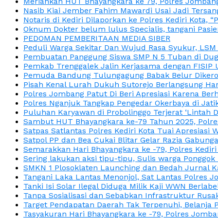
Meriahkan HUT Bhayangkara ke 79, Polres Jombang
Nasib Kiai Jember Fahim Mawardi Usai Jadi Tersan
Notaris di Kediri Dilaporkan ke Polres Kediri Kot
Oknum Dokter belum lulus Specialis, tangani Pasi
PEDOMAN PEMBERITAAN MEDIA SIBER
Peduli Warga Sekitar Dan Wujud Rasa Syukur, LS
Pembuatan Panggung Siswa SMP N 5 Tuban di Duga
Pemkab Trenggalek Jalin Kerjasama dengan FISIP 
Pemuda Bandung Tulungagung Babak Belur Dikeroy
Pisah Kenal Lurah Dukuh Sutorejo Berlangsung Har
Polres Jombang Patut Di Beri Apresiasi Karena Berh
Polres Nganjuk Tangkap Pengedar Okerbaya di Jatika
Puluhan Karyawan di Probolinggo Terjerat ‘Lintah 
Sambut HUT Bhayangkara ke-79 Tahun 2025, Polres
Satpas Satlantas Polres Kediri Kota Tuai Apresias
Satpol PP dan Bea Cukai Blitar Gelar Razia Gabung
Semarakkan Hari Bhayangkara ke -79, Polres Kedir
Sering lakukan aksi tipu-tipu, Sulis warga Ponggok 
SMKN 1 Plosoklaten Launching dan Bedah Jurnal Ka
Tangani Laka Lantas Menonjol, Sat Lantas Polres J
Tanki Isi Solar Ilegal Diduga Milik Kaji WWN Berl
Tanpa Sosialisasi dan Sebabkan Infrastruktur Rus
Target Pendapatan Daerah Tak Terpenuhi, Belanja
Tasyakuran Hari Bhayangkara ke -79, Polres Jom