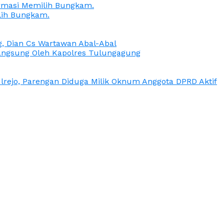
irmasi Memilih Bungkam.
lih Bungkam.
g, Dian Cs Wartawan Abal-Abal
ngsung Oleh Kapolres Tulungagung
rejo, Parengan Diduga Milik Oknum Anggota DPRD Aktif