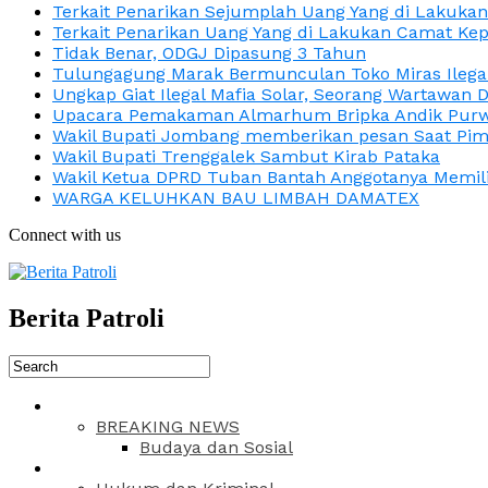
Terkait Penarikan Sejumplah Uang Yang di Lakuka
Terkait Penarikan Uang Yang di Lakukan Camat Kep
Tidak Benar, ODGJ Dipasung 3 Tahun
Tulungagung Marak Bermunculan Toko Miras Ilega
Ungkap Giat Ilegal Mafia Solar, Seorang Wartawan 
Upacara Pemakaman Almarhum Bripka Andik Purwa
Wakil Bupati Jombang memberikan pesan Saat Pimp
Wakil Bupati Trenggalek Sambut Kirab Pataka
Wakil Ketua DPRD Tuban Bantah Anggotanya Memili
WARGA KELUHKAN BAU LIMBAH DAMATEX
Connect with us
Berita Patroli
BREAKING NEWS
Budaya dan Sosial