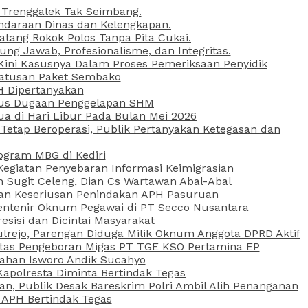
 Trenggalek Tak Seimbang.
daraan Dinas dan Kelengkapan.
atang Rokok Polos Tanpa Pita Cukai.
g Jawab, Profesionalisme, dan Integritas.
, Kini Kasusnya Dalam Proses Pemeriksaan Penyidik
Ratusan Paket Sembako
PH Dipertanyakan
Kasus Dugaan Penggelapan SHM
ua di Hari Libur Pada Bulan Mei 2026
etap Beroperasi, Publik Pertanyakan Ketegasan dan
ogram MBG di Kediri
Kegiatan Penyebaran Informasi Keimigrasian
n Sugit Celeng, Dian Cs Wartawan Abal-Abal
akan Keseriusan Penindakan APH Pasuruan
 Rentenir Oknum Pegawai di PT Secco Nusantara
esisi dan Dicintai Masyarakat
lrejo, Parengan Diduga Milik Oknum Anggota DPRD Aktif
vitas Pengeboran Migas PT TGE KSO Pertamina EP
sahan Isworo Andik Sucahyo
apolresta Diminta Bertindak Tegas
n, Publik Desak Bareskrim Polri Ambil Alih Penanganan
 APH Bertindak Tegas