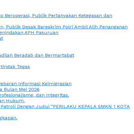
 Beroperasi, Publik Pertanyakan Ketegasan dan
, Publik Desak Bareskrim Polri Ambil Alih Penanganan
 Penindakan APH Pasuruan
at
eadilan Beradab dan Bermartabat
rtindak Tegas
yebaran Informasi Keimigrasian
da Bulan Mei 2026
esionalisme, dan Integritas.
uan Hukum.
a Patroli Dengan Judul “PERILAKU KEPALA SMKN 1 KOTA
gkapan.