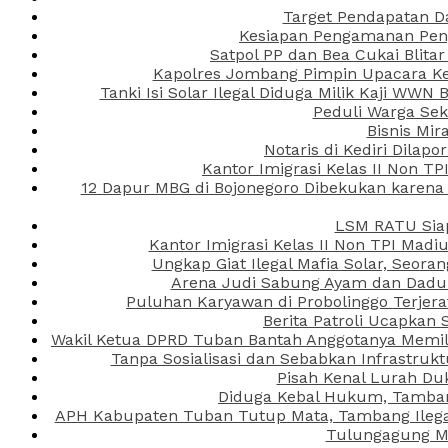
Target Pendapatan D
Kesiapan Pengamanan Peng
Satpol PP dan Bea Cukai Blita
Kapolres Jombang Pimpin Upacara Ken
Tanki Isi Solar Ilegal Diduga Milik Kaji WW
Peduli Warga Se
Bisnis Mir
Notaris di Kediri Dila
Kantor Imigrasi Kelas II Non T
12 Dapur MBG di Bojonegoro Dibekukan karena
LSM RATU Siap
Kantor Imigrasi Kelas II Non TPI Mad
Ungkap Giat Ilegal Mafia Solar, Seor
Arena Judi Sabung Ayam dan Dadu C
Puluhan Karyawan di Probolinggo Terjera
Berita Patroli Ucapkan 
Wakil Ketua DPRD Tuban Bantah Anggotanya Memili
Tanpa Sosialisasi dan Sebabkan Infrastru
Pisah Kenal Lurah Du
Diduga Kebal Hukum, Tambang
APH Kabupaten Tuban Tutup Mata, Tambang Ilegal 
Tulungagung Ma