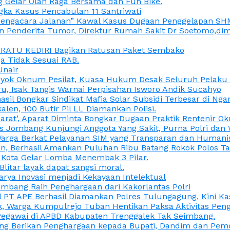
 Gelar Olah Raga Bersama dan Fun Bike.
gka Kasus Pencabulan 11 Santriwati
a, “Pengacara Jalanan” Kawal Kasus Dugaan Penggelapan SH
en Penderita Tumor, Direktur Rumah Sakit Dr Soetomo,d
M RATU KEDIRI Bagikan Ratusan Paket Sembako
 Tidak Sesuai RAB.
Unair
ok Oknum Pesilat, Kuasa Hukum Desak Seluruh Pelaku D
u, Isak Tangis Warnai Perpisahan Isworo Andik Sucahyo
asil Bongkar Sindikat Mafia Solar Subsidi Terbesar di Ng
len, 100 Butir Pil LL Diamankan Polisi.
Darat’, Aparat Diminta Bongkar Dugaan Praktik Rentenir 
 Jombang Kunjungi Anggota Yang Sakit, Purna Polri dan 
i Warga Berkat Pelayanan SIM yang Transparan dan Humani
an, Berhasil Amankan Puluhan Ribu Batang Rokok Polos Ta
i Kota Gelar Lomba Menembak 3 Pilar.
Blitar layak dapat sangsi moral.
rya Inovasi menjadi Kekayaan Intelektual
ombang Raih Penghargaan dari Kakorlantas Polri
abel PT APE Berhasil Diamankan Polres Tulungagung, Kini 
ak, Warga Kumpulrejo Tuban Hentikan Paksa Aktivitas Pe
 Pegawai di APBD Kabupaten Trenggalek Tak Seimbang.
bang Berikan Penghargaan kepada Bupati, Dandim dan Pe