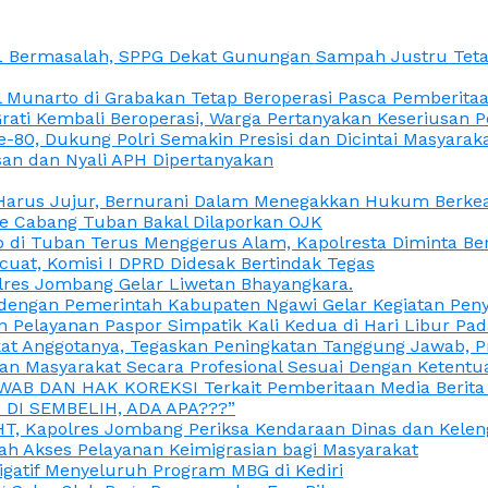
L Bermasalah, SPPG Dekat Gunungan Sampah Justru Tetap
unarto di Grabakan Tetap Beroperasi Pasca Pemberitaan
Grati Kembali Beroperasi, Warga Pertanyakan Keseriusan
e-80, Dukung Polri Semakin Presisi dan Dicintai Masyarak
gasan dan Nyali APH Dipertanyakan
itu Harus Jujur, Bernurani Dalam Menegakkan Hukum Berk
ce Cabang Tuban Bakal Dilaporkan OJK
 di Tuban Terus Menggerus Alam, Kapolresta Diminta Be
uat, Komisi I DPRD Didesak Bertindak Tegas
olres Jombang Gelar Liwetan Bhayangkara.
gi dengan Pemerintah Kabupaten Ngawi Gelar Kegiatan Pen
n Pelayanan Paspor Simpatik Kali Kedua di Hari Libur Pa
 Anggotanya, Tegaskan Peningkatan Tanggung Jawab, Prof
ran Masyarakat Secara Profesional Sesuai Dengan Ketent
JAWAB DAN HAK KOREKSI Terkait Pemberitaan Media Berit
DI SEMBELIH, ADA APA???”
, Kapolres Jombang Periksa Kendaraan Dinas dan Kelen
ah Akses Pelayanan Keimigrasian bagi Masyarakat
igatif Menyeluruh Program MBG di Kediri