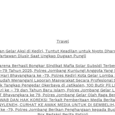
Travel
an Gelar Aksi di Kediri, Tuntut Keadilan untuk Nyoto Dh
rtawan Diusir Saat Ungkap Dugaan Pungli
arena Berhasil Bongkar Sindikat Mafia Solar Subsidi Terb
79 Tahun 2025, Polres Jombang Kunjungi Anggota Yang Sa
ari Bhayangkara ke -79, Polres Kediri Kota Gelar Lomba
 Sudah Menangani Laporan Masyarakat Secara Profesiona
k Tangkap Pengedar Okerbaya di Jatikalen, 100 Butir Pil L
ri ke – 79 dan Tahun Baru Islam, Polres Jombang Gelar 
 Bhayangkara ke 79, Polres Jombang Gelar Olah Raga Be
JAWAB DAN HAK KOREKSI Terkait Pemberitaan Media Beri
 NYLENEH, CURHAT KE AWAK MEDIA UNTUK DI SEMBELIH,
 ke -79, Polres Jombang Berikan Penghargaan kepada B
Box Redaksi Berita Patroli