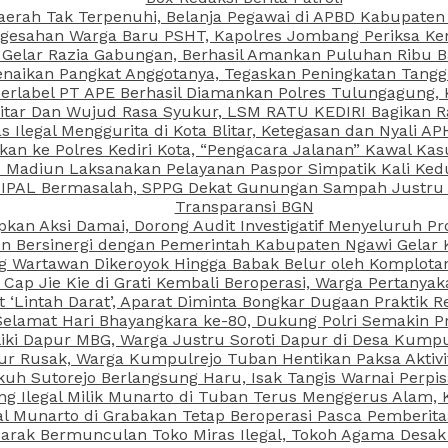
aerah Tak Terpenuhi, Belanja Pegawai di APBD Kabupaten
esahan Warga Baru PSHT, Kapolres Jombang Periksa Ken
r Gelar Razia Gabungan, Berhasil Amankan Puluhan Ribu B
aikan Pangkat Anggotanya, Tegaskan Peningkatan Tanggun
N Berlabel PT APE Berhasil Diamankan Polres Tulungagung
kitar Dan Wujud Rasa Syukur, LSM RATU KEDIRI Bagikan 
as Ilegal Menggurita di Kota Blitar, Ketegasan dan Nyali A
porkan ke Polres Kediri Kota, “Pengacara Jalanan” Kawal 
PI Madiun Laksanakan Pelayanan Paspor Simpatik Kali Ked
 IPAL Bermasalah, SPPG Dekat Gunungan Sampah Justru T
Transparansi BGN
kan Aksi Damai, Dorong Audit Investigatif Menyeluruh Pr
iun Bersinergi dengan Pemerintah Kabupaten Ngawi Gelar 
ang Wartawan Dikeroyok Hingga Babak Belur oleh Komplota
ap Jie Kie di Grati Kembali Beroperasi, Warga Pertany
t ‘Lintah Darat’, Aparat Diminta Bongkar Dugaan Praktik
Selamat Hari Bhayangkara ke-80, Dukung Polri Semakin Pr
ki Dapur MBG, Warga Justru Soroti Dapur di Desa Kumpu
ktur Rusak, Warga Kumpulrejo Tuban Hentikan Paksa Akti
kuh Sutorejo Berlangsung Haru, Isak Tangis Warnai Perpi
 Ilegal Milik Munarto di Tuban Terus Menggerus Alam, K
Munarto di Grabakan Tetap Beroperasi Pasca Pemberitaa
rak Bermunculan Toko Miras Ilegal, Tokoh Agama Desak