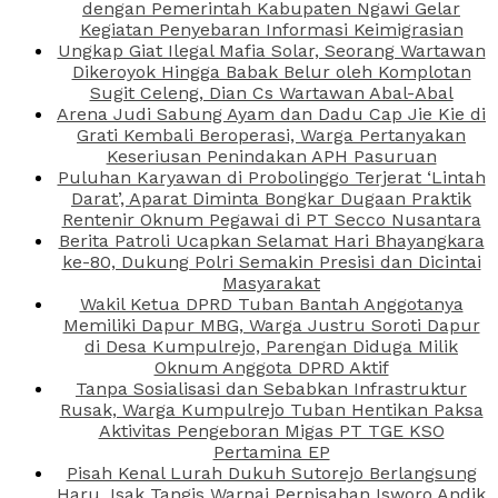
dengan Pemerintah Kabupaten Ngawi Gelar
Kegiatan Penyebaran Informasi Keimigrasian
Ungkap Giat Ilegal Mafia Solar, Seorang Wartawan
Dikeroyok Hingga Babak Belur oleh Komplotan
Sugit Celeng, Dian Cs Wartawan Abal-Abal
Arena Judi Sabung Ayam dan Dadu Cap Jie Kie di
Grati Kembali Beroperasi, Warga Pertanyakan
Keseriusan Penindakan APH Pasuruan
Puluhan Karyawan di Probolinggo Terjerat ‘Lintah
Darat’, Aparat Diminta Bongkar Dugaan Praktik
Rentenir Oknum Pegawai di PT Secco Nusantara
Berita Patroli Ucapkan Selamat Hari Bhayangkara
ke-80, Dukung Polri Semakin Presisi dan Dicintai
Masyarakat
Wakil Ketua DPRD Tuban Bantah Anggotanya
Memiliki Dapur MBG, Warga Justru Soroti Dapur
di Desa Kumpulrejo, Parengan Diduga Milik
Oknum Anggota DPRD Aktif
Tanpa Sosialisasi dan Sebabkan Infrastruktur
Rusak, Warga Kumpulrejo Tuban Hentikan Paksa
Aktivitas Pengeboran Migas PT TGE KSO
Pertamina EP
Pisah Kenal Lurah Dukuh Sutorejo Berlangsung
Haru, Isak Tangis Warnai Perpisahan Isworo Andik