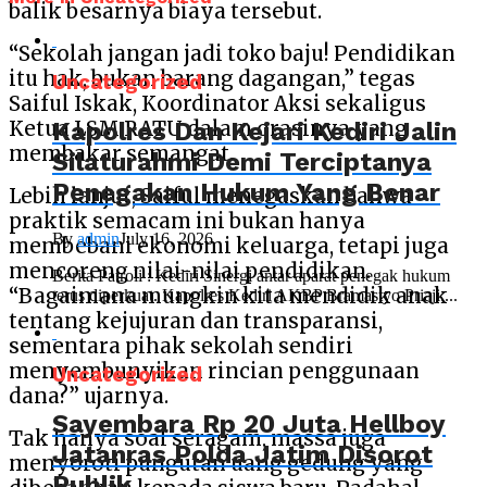
balik besarnya biaya tersebut.
“Sekolah jangan jadi toko baju! Pendidikan
itu hak, bukan barang dagangan,” tegas
Uncategorized
Saiful Iskak, Koordinator Aksi sekaligus
Kapolres Dan Kejari Kediri Jalin
Ketua LSM RATU dalam orasinya yang
membakar semangat.
Silaturahmi Demi Terciptanya
Penegakan Hukum Yang Benar
Lebih lanjut, Saiful menegaskan bahwa
praktik semacam ini bukan hanya
By
admin
July 16, 2026
membebani ekonomi keluarga, tetapi juga
mencoreng nilai-nilai pendidikan.
Berita Patroli : Kediri Sinergi antar aparat penegak hukum
“Bagaimana mungkin kita mendidik anak
terus diperkuat. Kapolres Kediri AKBP Bramastyo Priaji,...
tentang kejujuran dan transparansi,
sementara pihak sekolah sendiri
menyembunyikan rincian penggunaan
Uncategorized
dana?” ujarnya.
Sayembara Rp 20 Juta Hellboy
Tak hanya soal seragam, massa juga
Jatanras Polda Jatim Disorot
menyoroti pungutan uang gedung yang
Publik