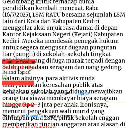
Gelombang kritik terhadap dunia
pendidikan kembali mencuat. Rabu
(16/7/2025), LSM RATU bersama sejumlah LSM
lain dari Kota dan Kabupaten Kediri
menggelar aksi unjuk rasa damai di depan
Kantor Kejaksaan Negeri (Kejari) Kabupaten
Kediri. Mereka mendesak penegak hukum
untuk segera mengusut dugaan pungutan
liar (pungli) di sekolah-sekolah tingkat
SMA/SMK yang diduga marak terjadi dengan
Continue Reading
dalih pengadaan seragam dan uang gedung.
You may also like...
Related Topics:
Dalam aksinya, para aktivis muda
Click to comment
menyuarakan keresahan publik atas
kebijakan sekolah yang diduga mewajibkan
You must be logged in to post a comment
Login
orang tua siswa membayar biaya seragam
hingga Rp 2–3 juta per anak. Ironisnya,
Leave a Reply
menurut pengakuan wali murid yang
You must be
logged in
to post a comment.
dihimpun para LSM, pihak sekolah enggan
memberikan rincian anggaran atau alasan di
More in Uncategorized