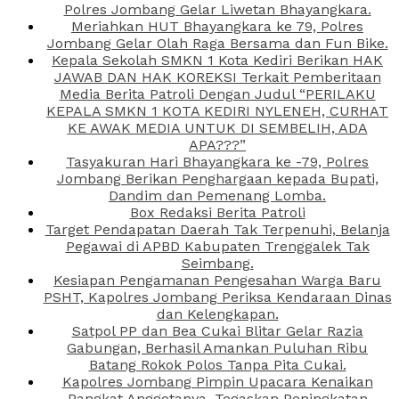
Polres Jombang Gelar Liwetan Bhayangkara.
Meriahkan HUT Bhayangkara ke 79, Polres
Jombang Gelar Olah Raga Bersama dan Fun Bike.
Kepala Sekolah SMKN 1 Kota Kediri Berikan HAK
JAWAB DAN HAK KOREKSI Terkait Pemberitaan
Media Berita Patroli Dengan Judul “PERILAKU
KEPALA SMKN 1 KOTA KEDIRI NYLENEH, CURHAT
KE AWAK MEDIA UNTUK DI SEMBELIH, ADA
APA???”
Tasyakuran Hari Bhayangkara ke -79, Polres
Jombang Berikan Penghargaan kepada Bupati,
Dandim dan Pemenang Lomba.
Box Redaksi Berita Patroli
Target Pendapatan Daerah Tak Terpenuhi, Belanja
Pegawai di APBD Kabupaten Trenggalek Tak
Seimbang.
Kesiapan Pengamanan Pengesahan Warga Baru
PSHT, Kapolres Jombang Periksa Kendaraan Dinas
dan Kelengkapan.
Satpol PP dan Bea Cukai Blitar Gelar Razia
Gabungan, Berhasil Amankan Puluhan Ribu
Batang Rokok Polos Tanpa Pita Cukai.
Kapolres Jombang Pimpin Upacara Kenaikan
Pangkat Anggotanya, Tegaskan Peningkatan