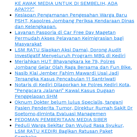
KE AWAK MEDIA UNTUK DI SEMBELIH, ADA
APA???”
Kesiapan Pengamanan Pengesahan Warga Baru
PSHT, Kapolres Jombang Periksa Kendaraan Dinas
dan Kelengkapan.
Layanan Pasporia di Car Free Day Magetan
Permudah Akses Pelayanan Keimigrasian bagi
Masyarakat
LSM RATU Siapkan Aksi Damai, Dorong Audit
Investigatif Menyeluruh Program MBG di Kediri
Meriahkan HUT Bhayangkara ke 79, Polres
Jombang Gelar Olah Raga Bersama dan Fun Bike.
Nasib Kiai Jember Fahim Mawardi Usai Jadi
Tersangka Kasus Pencabulan 11 Santriwati
Notaris di Kediri Dilaporkan ke Polres Kediri Kota,
“Pengacara Jalanan” Kawal Kasus Dugaan
Penggelapan SHM
Oknum Dokter belum lulus Specialis, tangani
Pasien Penderita Tumor, Direktur Rumah Sakit Dr
Soetomo,diminta Evaluasi Managemen
PEDOMAN PEMBERITAAN MEDIA SIBER
Peduli Warga Sekitar Dan Wujud Rasa Syukur,
LSM RATU KEDIRI Bagikan Ratusan Paket
Sembako