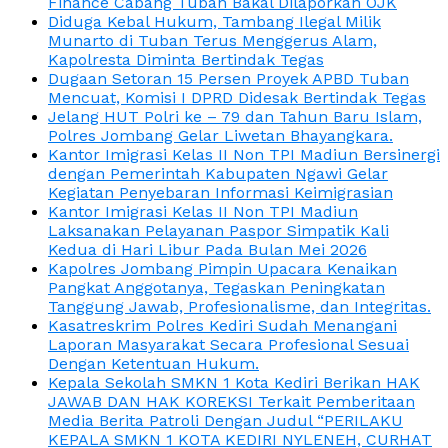
Finance Cabang Tuban Bakal Dilaporkan OJK
Diduga Kebal Hukum, Tambang Ilegal Milik
Munarto di Tuban Terus Menggerus Alam,
Kapolresta Diminta Bertindak Tegas
Dugaan Setoran 15 Persen Proyek APBD Tuban
Mencuat, Komisi I DPRD Didesak Bertindak Tegas
Jelang HUT Polri ke – 79 dan Tahun Baru Islam,
Polres Jombang Gelar Liwetan Bhayangkara.
Kantor Imigrasi Kelas II Non TPI Madiun Bersinergi
dengan Pemerintah Kabupaten Ngawi Gelar
Kegiatan Penyebaran Informasi Keimigrasian
Kantor Imigrasi Kelas II Non TPI Madiun
Laksanakan Pelayanan Paspor Simpatik Kali
Kedua di Hari Libur Pada Bulan Mei 2026
Kapolres Jombang Pimpin Upacara Kenaikan
Pangkat Anggotanya, Tegaskan Peningkatan
Tanggung Jawab, Profesionalisme, dan Integritas.
Kasatreskrim Polres Kediri Sudah Menangani
Laporan Masyarakat Secara Profesional Sesuai
Dengan Ketentuan Hukum.
Kepala Sekolah SMKN 1 Kota Kediri Berikan HAK
JAWAB DAN HAK KOREKSI Terkait Pemberitaan
Media Berita Patroli Dengan Judul “PERILAKU
KEPALA SMKN 1 KOTA KEDIRI NYLENEH, CURHAT