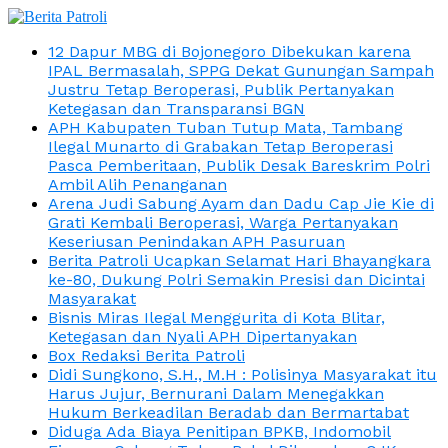
12 Dapur MBG di Bojonegoro Dibekukan karena
IPAL Bermasalah, SPPG Dekat Gunungan Sampah
Justru Tetap Beroperasi, Publik Pertanyakan
Ketegasan dan Transparansi BGN
APH Kabupaten Tuban Tutup Mata, Tambang
Ilegal Munarto di Grabakan Tetap Beroperasi
Pasca Pemberitaan, Publik Desak Bareskrim Polri
Ambil Alih Penanganan
Arena Judi Sabung Ayam dan Dadu Cap Jie Kie di
Grati Kembali Beroperasi, Warga Pertanyakan
Keseriusan Penindakan APH Pasuruan
Berita Patroli Ucapkan Selamat Hari Bhayangkara
ke-80, Dukung Polri Semakin Presisi dan Dicintai
Masyarakat
Bisnis Miras Ilegal Menggurita di Kota Blitar,
Ketegasan dan Nyali APH Dipertanyakan
Box Redaksi Berita Patroli
Didi Sungkono, S.H., M.H : Polisinya Masyarakat itu
Harus Jujur, Bernurani Dalam Menegakkan
Hukum Berkeadilan Beradab dan Bermartabat
Diduga Ada Biaya Penitipan BPKB, Indomobil