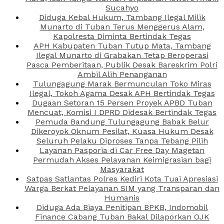
Sucahyo
Diduga Kebal Hukum, Tambang Ilegal Milik
Munarto di Tuban Terus Menggerus Alam,
Kapolresta Diminta Bertindak Tegas
APH Kabupaten Tuban Tutup Mata, Tambang
Ilegal Munarto di Grabakan Tetap Beroperasi
Pasca Pemberitaan, Publik Desak Bareskrim Polri
Ambil Alih Penanganan
Tulungagung Marak Bermunculan Toko Miras
Ilegal, Tokoh Agama Desak APH Bertindak Tegas
Dugaan Setoran 15 Persen Proyek APBD Tuban
Mencuat, Komisi I DPRD Didesak Bertindak Tegas
Pemuda Bandung Tulungagung Babak Belur
Dikeroyok Oknum Pesilat, Kuasa Hukum Desak
Seluruh Pelaku Diproses Tanpa Tebang Pilih
Layanan Pasporia di Car Free Day Magetan
Permudah Akses Pelayanan Keimigrasian bagi
Masyarakat
Satpas Satlantas Polres Kediri Kota Tuai Apresiasi
Warga Berkat Pelayanan SIM yang Transparan dan
Humanis
Diduga Ada Biaya Penitipan BPKB, Indomobil
Finance Cabang Tuban Bakal Dilaporkan OJK