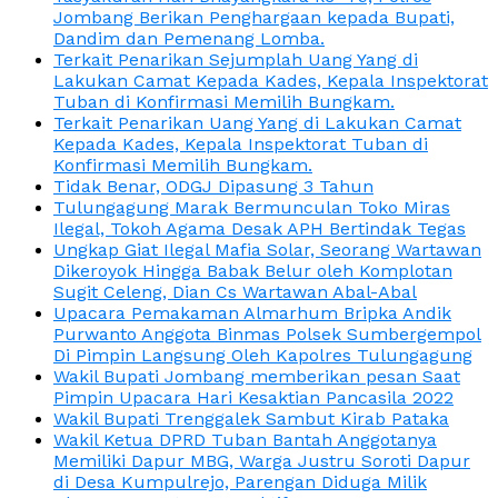
Jombang Berikan Penghargaan kepada Bupati,
Dandim dan Pemenang Lomba.
Terkait Penarikan Sejumplah Uang Yang di
Lakukan Camat Kepada Kades, Kepala Inspektorat
Tuban di Konfirmasi Memilih Bungkam.
Terkait Penarikan Uang Yang di Lakukan Camat
Kepada Kades, Kepala Inspektorat Tuban di
Konfirmasi Memilih Bungkam.
Tidak Benar, ODGJ Dipasung 3 Tahun
Tulungagung Marak Bermunculan Toko Miras
Ilegal, Tokoh Agama Desak APH Bertindak Tegas
Ungkap Giat Ilegal Mafia Solar, Seorang Wartawan
Dikeroyok Hingga Babak Belur oleh Komplotan
Sugit Celeng, Dian Cs Wartawan Abal-Abal
Upacara Pemakaman Almarhum Bripka Andik
Purwanto Anggota Binmas Polsek Sumbergempol
Di Pimpin Langsung Oleh Kapolres Tulungagung
Wakil Bupati Jombang memberikan pesan Saat
Pimpin Upacara Hari Kesaktian Pancasila 2022
Wakil Bupati Trenggalek Sambut Kirab Pataka
Wakil Ketua DPRD Tuban Bantah Anggotanya
Memiliki Dapur MBG, Warga Justru Soroti Dapur
di Desa Kumpulrejo, Parengan Diduga Milik