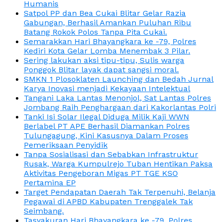
Humanis
Satpol PP dan Bea Cukai Blitar Gelar Razia
Gabungan, Berhasil Amankan Puluhan Ribu
Batang Rokok Polos Tanpa Pita Cukai.
Semarakkan Hari Bhayangkara ke -79, Polres
Kediri Kota Gelar Lomba Menembak 3 Pilar.
Sering lakukan aksi tipu-tipu, Sulis warga
Ponggok Blitar layak dapat sangsi moral.
SMKN 1 Plosoklaten Launching dan Bedah Jurnal
Karya Inovasi menjadi Kekayaan Intelektual
Tangani Laka Lantas Menonjol, Sat Lantas Polres
Jombang Raih Penghargaan dari Kakorlantas Polri
Tanki Isi Solar Ilegal Diduga Milik Kaji WWN
Berlabel PT APE Berhasil Diamankan Polres
Tulungagung, Kini Kasusnya Dalam Proses
Pemeriksaan Penyidik
Tanpa Sosialisasi dan Sebabkan Infrastruktur
Rusak, Warga Kumpulrejo Tuban Hentikan Paksa
Aktivitas Pengeboran Migas PT TGE KSO
Pertamina EP
Target Pendapatan Daerah Tak Terpenuhi, Belanja
Pegawai di APBD Kabupaten Trenggalek Tak
Seimbang.
Tasyakuran Hari Bhayangkara ke -79, Polres