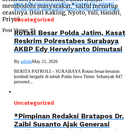
membodohi masyarakat,” saiful menutup
orasinya. (Hari Kaking, Nyoto, Yuli, Handri,
Priyo)
Uncategorized
Post Views:
10
Rotasi Besar Polda Jatim, Kasat
Reskrim Polrestabes Surabaya
AKBP Edy Herwiyanto Dimutasi
By
admin
May 21, 2026
BERITA PATROLI – SURABAYA Rotasi besar-besaran
kembali bergulir di tubuh Polda Jawa Timur. Sebanyak 847
personel...
Uncategorized
*Pimpinan Redaksi Bratapos Dr.
Zaibi Susanto Ajak Generasi