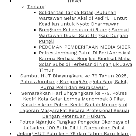
Travel
Tentang
Solidaritas Tanpa Batas, Puluhan
Wartawan Gelar Aksi di Kediri, Tuntut
Keadilan untuk Nyoto Dharmawan
Bungkam Kebenaran di Ruang Samsat,
Wartawan Diusir Saat Ungkap Dugaan
Pungli
PEDOMAN PEMBERITAAN MEDIA SIBER
Polres Jombang Patut Di Beri Apresiasi
Karena Berhasil Bongkar Sindikat Mafia
Solar Subsidi Terbesar di Nganjuk Jawa
Timur.
Sambut HUT Bhayangkara ke-79 Tahun 2025,
Polres Jombang Kunjungi Anggota Yang Sakit,
Purna Polri dan Warakawuri.
Semarakkan Hari Bhayangkara ke -79, Polres
Kediri Kota Gelar Lomba Menembak 3 Pilar.
Kasatreskrim Polres Kediri Sudah Menangani
Laporan Masyarakat Secara Profesional Sesuai
Dengan Ketentuan Hukum.
Polres Nganjuk Tangkap Pengedar Okerbaya di
Jatikalen, 100 Butir Pil LL Diamankan Polisi.
Jelang HUT Polri ke – 79 dan Tahun Baru Islam,