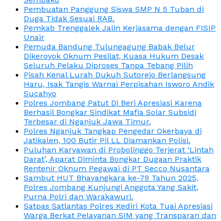
Pembuatan Panggung Siswa SMP N 5 Tuban di
Duga Tidak Sesuai RAB.
Pemkab Trenggalek Jalin Kerjasama dengan FISIP
Unair
Pemuda Bandung Tulungagung Babak Belur
Dikeroyok Oknum Pesilat, Kuasa Hukum Desak
Seluruh Pelaku Diproses Tanpa Tebang Pilih
Pisah Kenal Lurah Dukuh Sutorejo Berlangsung
Haru, Isak Tangis Warnai Perpisahan Isworo Andik
Sucahyo
Polres Jombang Patut Di Beri Apresiasi Karena
Berhasil Bongkar Sindikat Mafia Solar Subsidi
Terbesar di Nganjuk Jawa Timur.
Polres Nganjuk Tangkap Pengedar Okerbaya di
Jatikalen, 100 Butir Pil LL Diamankan Polisi.
Puluhan Karyawan di Probolinggo Terjerat ‘Lintah
Darat’, Aparat Diminta Bongkar Dugaan Praktik
Rentenir Oknum Pegawai di PT Secco Nusantara
Sambut HUT Bhayangkara ke-79 Tahun 2025,
Polres Jombang Kunjungi Anggota Yang Sakit,
Purna Polri dan Warakawuri.
Satpas Satlantas Polres Kediri Kota Tuai Apresiasi
Warga Berkat Pelayanan SIM yang Transparan dan