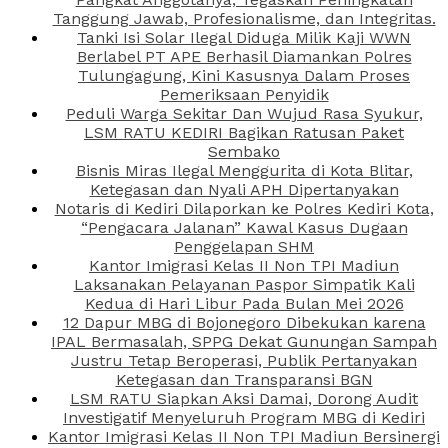
Tanggung Jawab, Profesionalisme, dan Integritas.
Tanki Isi Solar Ilegal Diduga Milik Kaji WWN
Berlabel PT APE Berhasil Diamankan Polres
Tulungagung, Kini Kasusnya Dalam Proses
Pemeriksaan Penyidik
Peduli Warga Sekitar Dan Wujud Rasa Syukur,
LSM RATU KEDIRI Bagikan Ratusan Paket
Sembako
Bisnis Miras Ilegal Menggurita di Kota Blitar,
Ketegasan dan Nyali APH Dipertanyakan
Notaris di Kediri Dilaporkan ke Polres Kediri Kota,
“Pengacara Jalanan” Kawal Kasus Dugaan
Penggelapan SHM
Kantor Imigrasi Kelas II Non TPI Madiun
Laksanakan Pelayanan Paspor Simpatik Kali
Kedua di Hari Libur Pada Bulan Mei 2026
12 Dapur MBG di Bojonegoro Dibekukan karena
IPAL Bermasalah, SPPG Dekat Gunungan Sampah
Justru Tetap Beroperasi, Publik Pertanyakan
Ketegasan dan Transparansi BGN
LSM RATU Siapkan Aksi Damai, Dorong Audit
Investigatif Menyeluruh Program MBG di Kediri
Kantor Imigrasi Kelas II Non TPI Madiun Bersinergi