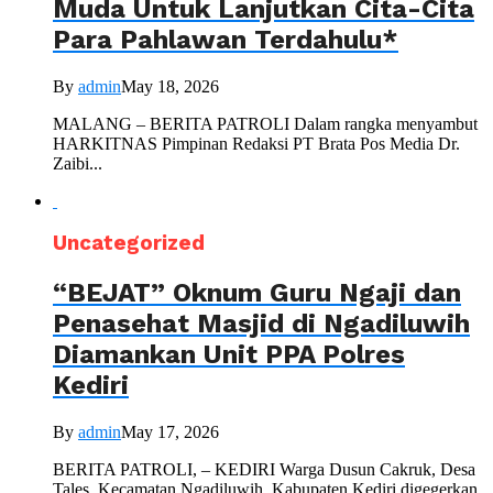
Muda Untuk Lanjutkan Cita-Cita
Para Pahlawan Terdahulu*
By
admin
May 18, 2026
MALANG – BERITA PATROLI Dalam rangka menyambut
HARKITNAS Pimpinan Redaksi PT Brata Pos Media Dr.
Zaibi...
Uncategorized
“BEJAT” Oknum Guru Ngaji dan
Penasehat Masjid di Ngadiluwih
Diamankan Unit PPA Polres
Kediri
By
admin
May 17, 2026
BERITA PATROLI, – KEDIRI Warga Dusun Cakruk, Desa
Tales, Kecamatan Ngadiluwih, Kabupaten Kediri digegerkan