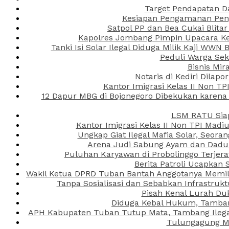
Target Pendapatan D
Kesiapan Pengamanan Peng
Satpol PP dan Bea Cukai Blita
Kapolres Jombang Pimpin Upacara Ken
Tanki Isi Solar Ilegal Diduga Milik Kaji WW
Peduli Warga Se
Bisnis Mir
Notaris di Kediri Dila
Kantor Imigrasi Kelas II Non T
12 Dapur MBG di Bojonegoro Dibekukan karena
LSM RATU Siap
Kantor Imigrasi Kelas II Non TPI Mad
Ungkap Giat Ilegal Mafia Solar, Seor
Arena Judi Sabung Ayam dan Dadu C
Puluhan Karyawan di Probolinggo Terjera
Berita Patroli Ucapkan 
Wakil Ketua DPRD Tuban Bantah Anggotanya Memili
Tanpa Sosialisasi dan Sebabkan Infrastru
Pisah Kenal Lurah Du
Diduga Kebal Hukum, Tambang
APH Kabupaten Tuban Tutup Mata, Tambang Ilegal 
Tulungagung Ma