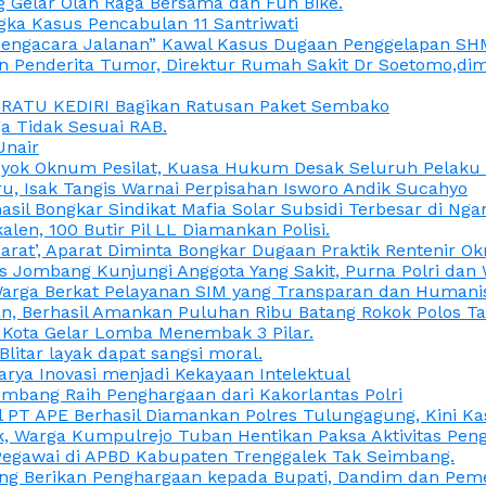
 Gelar Olah Raga Bersama dan Fun Bike.
gka Kasus Pencabulan 11 Santriwati
a, “Pengacara Jalanan” Kawal Kasus Dugaan Penggelapan SH
en Penderita Tumor, Direktur Rumah Sakit Dr Soetomo,d
M RATU KEDIRI Bagikan Ratusan Paket Sembako
 Tidak Sesuai RAB.
Unair
ok Oknum Pesilat, Kuasa Hukum Desak Seluruh Pelaku D
u, Isak Tangis Warnai Perpisahan Isworo Andik Sucahyo
asil Bongkar Sindikat Mafia Solar Subsidi Terbesar di Ng
len, 100 Butir Pil LL Diamankan Polisi.
Darat’, Aparat Diminta Bongkar Dugaan Praktik Rentenir 
 Jombang Kunjungi Anggota Yang Sakit, Purna Polri dan 
i Warga Berkat Pelayanan SIM yang Transparan dan Humani
an, Berhasil Amankan Puluhan Ribu Batang Rokok Polos Ta
i Kota Gelar Lomba Menembak 3 Pilar.
Blitar layak dapat sangsi moral.
rya Inovasi menjadi Kekayaan Intelektual
ombang Raih Penghargaan dari Kakorlantas Polri
abel PT APE Berhasil Diamankan Polres Tulungagung, Kini 
ak, Warga Kumpulrejo Tuban Hentikan Paksa Aktivitas Pe
 Pegawai di APBD Kabupaten Trenggalek Tak Seimbang.
bang Berikan Penghargaan kepada Bupati, Dandim dan Pe