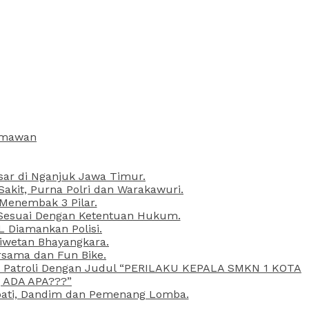
armawan
esar di Nganjuk Jawa Timur.
kit, Purna Polri dan Warakawuri.
 Menembak 3 Pilar.
l Sesuai Dengan Ketentuan Hukum.
L Diamankan Polisi.
Liwetan Bhayangkara.
rsama dan Fun Bike.
ta Patroli Dengan Judul “PERILAKU KEPALA SMKN 1 KOTA
 ADA APA???”
upati, Dandim dan Pemenang Lomba.