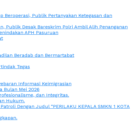
 Beroperasi, Publik Pertanyakan Ketegasan dan
, Publik Desak Bareskrim Polri Ambil Alih Penanganan
 Penindakan APH Pasuruan
at
eadilan Beradab dan Bermartabat
rtindak Tegas
yebaran Informasi Keimigrasian
da Bulan Mei 2026
esionalisme, dan Integritas.
uan Hukum.
a Patroli Dengan Judul “PERILAKU KEPALA SMKN 1 KOTA
gkapan.