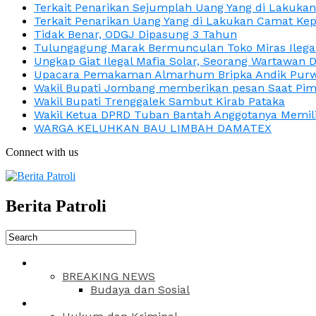
Terkait Penarikan Sejumplah Uang Yang di Lakuka
Terkait Penarikan Uang Yang di Lakukan Camat Kep
Tidak Benar, ODGJ Dipasung 3 Tahun
Tulungagung Marak Bermunculan Toko Miras Ilega
Ungkap Giat Ilegal Mafia Solar, Seorang Wartawan 
Upacara Pemakaman Almarhum Bripka Andik Purwa
Wakil Bupati Jombang memberikan pesan Saat Pimp
Wakil Bupati Trenggalek Sambut Kirab Pataka
Wakil Ketua DPRD Tuban Bantah Anggotanya Memili
WARGA KELUHKAN BAU LIMBAH DAMATEX
Connect with us
Berita Patroli
BREAKING NEWS
Budaya dan Sosial