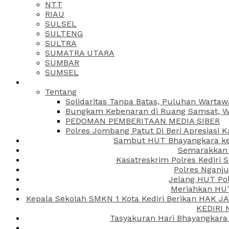
NTT
RIAU
SULSEL
SULTENG
SULTRA
SUMATRA UTARA
SUMBAR
SUMSEL
Tentang
Solidaritas Tanpa Batas, Puluhan Wartaw
Bungkam Kebenaran di Ruang Samsat, Wa
PEDOMAN PEMBERITAAN MEDIA SIBER
Polres Jombang Patut Di Beri Apresiasi K
Sambut HUT Bhayangkara ke-
Semarakkan H
Kasatreskrim Polres Kediri
Polres Nganju
Jelang HUT Pol
Meriahkan HUT
Kepala Sekolah SMKN 1 Kota Kediri Berikan HAK 
KEDIRI
Tasyakuran Hari Bhayangkara