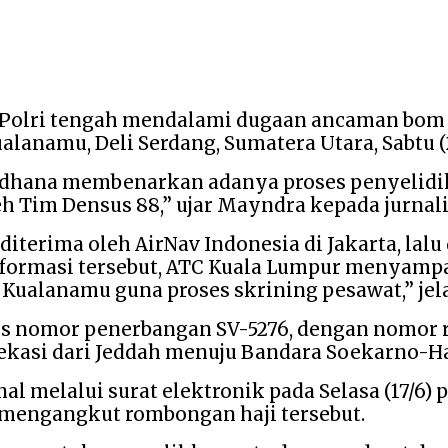
 Polri tengah mendalami dugaan ancaman bom 
lanamu, Deli Serdang, Sumatera Utara, Sabtu (2
rdhana membenarkan adanya proses penyelidik
 Tim Densus 88,” ujar Mayndra kepada jurnalis d
erima oleh AirNav Indonesia di Jakarta, lalu d
nformasi tersebut, ATC Kuala Lumpur menyamp
 Kualanamu guna proses skrining pesawat,” jel
es nomor penerbangan SV-5276, dengan nomor 
Bekasi dari Jeddah menuju Bandara Soekarno-Hat
l melalui surat elektronik pada Selasa (17/6) p
engangkut rombongan haji tersebut.