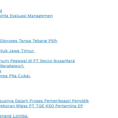
M
iminta Evaluasi Managemen
iproses Tanpa Tebang Pilih
anjuk Jawa Timur.
Oknum Pegawai di PT Secco Nusantara
Warakawuri.
s
npa Pita Cukai.
Kasusnya Dalam Proses Pemeriksaan Penyidik
ngeboran Migas PT TGE KSO Pertamina EP
menang Lomba.