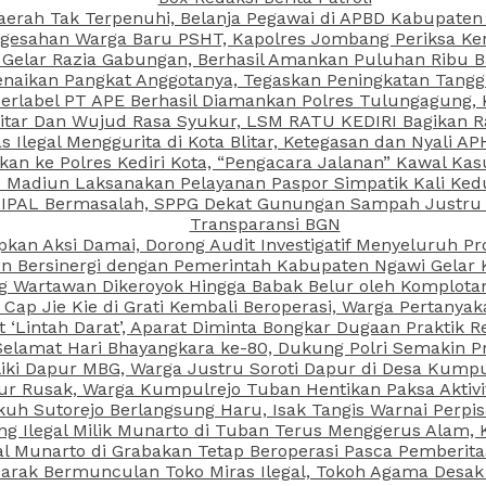
aerah Tak Terpenuhi, Belanja Pegawai di APBD Kabupaten
esahan Warga Baru PSHT, Kapolres Jombang Periksa Ken
r Gelar Razia Gabungan, Berhasil Amankan Puluhan Ribu B
aikan Pangkat Anggotanya, Tegaskan Peningkatan Tanggun
N Berlabel PT APE Berhasil Diamankan Polres Tulungagung
kitar Dan Wujud Rasa Syukur, LSM RATU KEDIRI Bagikan 
as Ilegal Menggurita di Kota Blitar, Ketegasan dan Nyali A
porkan ke Polres Kediri Kota, “Pengacara Jalanan” Kawal 
PI Madiun Laksanakan Pelayanan Paspor Simpatik Kali Ked
 IPAL Bermasalah, SPPG Dekat Gunungan Sampah Justru T
Transparansi BGN
kan Aksi Damai, Dorong Audit Investigatif Menyeluruh Pr
iun Bersinergi dengan Pemerintah Kabupaten Ngawi Gelar 
ang Wartawan Dikeroyok Hingga Babak Belur oleh Komplota
ap Jie Kie di Grati Kembali Beroperasi, Warga Pertany
t ‘Lintah Darat’, Aparat Diminta Bongkar Dugaan Praktik
Selamat Hari Bhayangkara ke-80, Dukung Polri Semakin Pr
ki Dapur MBG, Warga Justru Soroti Dapur di Desa Kumpu
ktur Rusak, Warga Kumpulrejo Tuban Hentikan Paksa Akti
kuh Sutorejo Berlangsung Haru, Isak Tangis Warnai Perpi
 Ilegal Milik Munarto di Tuban Terus Menggerus Alam, K
Munarto di Grabakan Tetap Beroperasi Pasca Pemberitaa
rak Bermunculan Toko Miras Ilegal, Tokoh Agama Desak