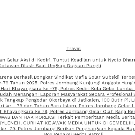
Travel
an Gelar Aksi di Kediri, Tuntut Keadilan untuk Nyoto Dh
rtawan Diusir Saat Ungkap Dugaan Pungli
arena Berhasil Bongkar Sindikat Mafia Solar Subsidi Terb
79 Tahun 2025, Polres Jombang Kunjungi Anggota Yang Sa
ari Bhayangkara ke -79, Polres Kediri Kota Gelar Lomba
 Sudah Menangani Laporan Masyarakat Secara Profesiona
k Tangkap Pengedar Okerbaya di Jatikalen, 100 Butir Pil L
ri ke – 79 dan Tahun Baru Islam, Polres Jombang Gelar 
 Bhayangkara ke 79, Polres Jombang Gelar Olah Raga Be
JAWAB DAN HAK KOREKSI Terkait Pemberitaan Media Beri
 NYLENEH, CURHAT KE AWAK MEDIA UNTUK DI SEMBELIH,
 ke -79, Polres Jombang Berikan Penghargaan kepada B
Box Redaksi Berita Patroli