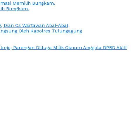
irmasi Memilih Bungkam.
lih Bungkam.
g, Dian Cs Wartawan Abal-Abal
ngsung Oleh Kapolres Tulungagung
rejo, Parengan Diduga Milik Oknum Anggota DPRD Aktif