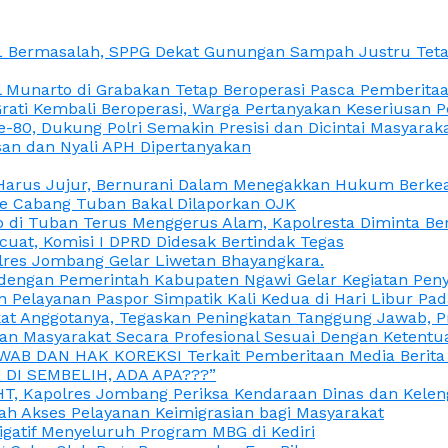
L Bermasalah, SPPG Dekat Gunungan Sampah Justru Tetap
unarto di Grabakan Tetap Beroperasi Pasca Pemberitaan
Grati Kembali Beroperasi, Warga Pertanyakan Keseriusan
e-80, Dukung Polri Semakin Presisi dan Dicintai Masyarak
gasan dan Nyali APH Dipertanyakan
itu Harus Jujur, Bernurani Dalam Menegakkan Hukum Berk
ce Cabang Tuban Bakal Dilaporkan OJK
 di Tuban Terus Menggerus Alam, Kapolresta Diminta Be
uat, Komisi I DPRD Didesak Bertindak Tegas
olres Jombang Gelar Liwetan Bhayangkara.
gi dengan Pemerintah Kabupaten Ngawi Gelar Kegiatan Pen
n Pelayanan Paspor Simpatik Kali Kedua di Hari Libur Pa
 Anggotanya, Tegaskan Peningkatan Tanggung Jawab, Prof
ran Masyarakat Secara Profesional Sesuai Dengan Ketent
JAWAB DAN HAK KOREKSI Terkait Pemberitaan Media Berit
DI SEMBELIH, ADA APA???”
, Kapolres Jombang Periksa Kendaraan Dinas dan Kelen
ah Akses Pelayanan Keimigrasian bagi Masyarakat
igatif Menyeluruh Program MBG di Kediri