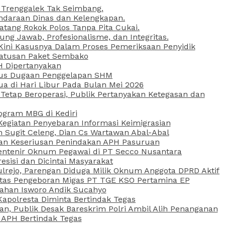
 Trenggalek Tak Seimbang.
daraan Dinas dan Kelengkapan.
atang Rokok Polos Tanpa Pita Cukai.
g Jawab, Profesionalisme, dan Integritas.
, Kini Kasusnya Dalam Proses Pemeriksaan Penyidik
Ratusan Paket Sembako
PH Dipertanyakan
Kasus Dugaan Penggelapan SHM
ua di Hari Libur Pada Bulan Mei 2026
etap Beroperasi, Publik Pertanyakan Ketegasan dan
ogram MBG di Kediri
Kegiatan Penyebaran Informasi Keimigrasian
n Sugit Celeng, Dian Cs Wartawan Abal-Abal
akan Keseriusan Penindakan APH Pasuruan
 Rentenir Oknum Pegawai di PT Secco Nusantara
esisi dan Dicintai Masyarakat
lrejo, Parengan Diduga Milik Oknum Anggota DPRD Aktif
vitas Pengeboran Migas PT TGE KSO Pertamina EP
sahan Isworo Andik Sucahyo
apolresta Diminta Bertindak Tegas
n, Publik Desak Bareskrim Polri Ambil Alih Penanganan
 APH Bertindak Tegas