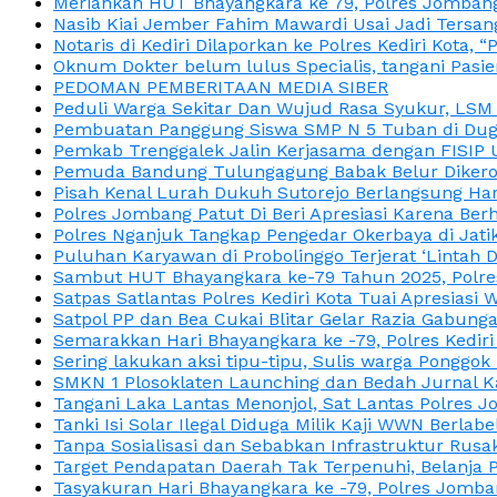
Meriahkan HUT Bhayangkara ke 79, Polres Jombang
Nasib Kiai Jember Fahim Mawardi Usai Jadi Tersan
Notaris di Kediri Dilaporkan ke Polres Kediri Kot
Oknum Dokter belum lulus Specialis, tangani Pasi
PEDOMAN PEMBERITAAN MEDIA SIBER
Peduli Warga Sekitar Dan Wujud Rasa Syukur, LS
Pembuatan Panggung Siswa SMP N 5 Tuban di Duga
Pemkab Trenggalek Jalin Kerjasama dengan FISIP 
Pemuda Bandung Tulungagung Babak Belur Dikeroy
Pisah Kenal Lurah Dukuh Sutorejo Berlangsung Har
Polres Jombang Patut Di Beri Apresiasi Karena Berh
Polres Nganjuk Tangkap Pengedar Okerbaya di Jatika
Puluhan Karyawan di Probolinggo Terjerat ‘Lintah 
Sambut HUT Bhayangkara ke-79 Tahun 2025, Polres
Satpas Satlantas Polres Kediri Kota Tuai Apresias
Satpol PP dan Bea Cukai Blitar Gelar Razia Gabung
Semarakkan Hari Bhayangkara ke -79, Polres Kedir
Sering lakukan aksi tipu-tipu, Sulis warga Ponggok 
SMKN 1 Plosoklaten Launching dan Bedah Jurnal Ka
Tangani Laka Lantas Menonjol, Sat Lantas Polres J
Tanki Isi Solar Ilegal Diduga Milik Kaji WWN Berl
Tanpa Sosialisasi dan Sebabkan Infrastruktur Rus
Target Pendapatan Daerah Tak Terpenuhi, Belanja
Tasyakuran Hari Bhayangkara ke -79, Polres Jom