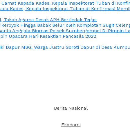
n Camat Kepada Kades, Kepala Inspektorat Tuban di Konf
ada Kades, Kepala Inspektorat Tuban di Konfirmasi Memi
l, Tokoh Agama Desak APH Bertindak Tegas
Dikeroyok Hingga Babak Belur oleh Komplotan Sugit Celen
nto Anggota Binmas Polsek Sumbergempol Di Pimpin La
in Upacara Hari Kesaktian Pancasila 2022
ki Dapur MBG, Warga Justru Soroti Dapur di Desa Kumpul
Berita Nasional
Ekonomi