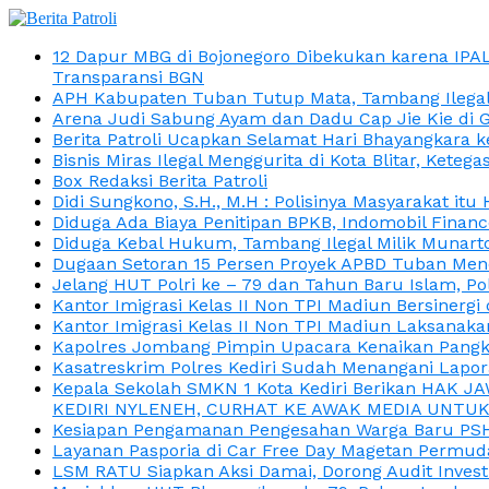
12 Dapur MBG di Bojonegoro Dibekukan karena IPA
Transparansi BGN
APH Kabupaten Tuban Tutup Mata, Tambang Ilegal M
Arena Judi Sabung Ayam dan Dadu Cap Jie Kie di 
Berita Patroli Ucapkan Selamat Hari Bhayangkara k
Bisnis Miras Ilegal Menggurita di Kota Blitar, Kete
Box Redaksi Berita Patroli
Didi Sungkono, S.H., M.H : Polisinya Masyarakat 
Diduga Ada Biaya Penitipan BPKB, Indomobil Finan
Diduga Kebal Hukum, Tambang Ilegal Milik Munarto
Dugaan Setoran 15 Persen Proyek APBD Tuban Menc
Jelang HUT Polri ke – 79 dan Tahun Baru Islam, P
Kantor Imigrasi Kelas II Non TPI Madiun Bersiner
Kantor Imigrasi Kelas II Non TPI Madiun Laksanaka
Kapolres Jombang Pimpin Upacara Kenaikan Pangkat
Kasatreskrim Polres Kediri Sudah Menangani Lapo
Kepala Sekolah SMKN 1 Kota Kediri Berikan HAK 
KEDIRI NYLENEH, CURHAT KE AWAK MEDIA UNTUK 
Kesiapan Pengamanan Pengesahan Warga Baru PSHT
Layanan Pasporia di Car Free Day Magetan Permud
LSM RATU Siapkan Aksi Damai, Dorong Audit Invest