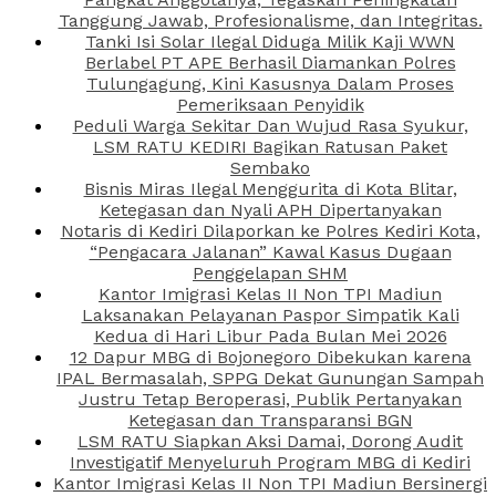
Tanggung Jawab, Profesionalisme, dan Integritas.
Tanki Isi Solar Ilegal Diduga Milik Kaji WWN
Berlabel PT APE Berhasil Diamankan Polres
Tulungagung, Kini Kasusnya Dalam Proses
Pemeriksaan Penyidik
Peduli Warga Sekitar Dan Wujud Rasa Syukur,
LSM RATU KEDIRI Bagikan Ratusan Paket
Sembako
Bisnis Miras Ilegal Menggurita di Kota Blitar,
Ketegasan dan Nyali APH Dipertanyakan
Notaris di Kediri Dilaporkan ke Polres Kediri Kota,
“Pengacara Jalanan” Kawal Kasus Dugaan
Penggelapan SHM
Kantor Imigrasi Kelas II Non TPI Madiun
Laksanakan Pelayanan Paspor Simpatik Kali
Kedua di Hari Libur Pada Bulan Mei 2026
12 Dapur MBG di Bojonegoro Dibekukan karena
IPAL Bermasalah, SPPG Dekat Gunungan Sampah
Justru Tetap Beroperasi, Publik Pertanyakan
Ketegasan dan Transparansi BGN
LSM RATU Siapkan Aksi Damai, Dorong Audit
Investigatif Menyeluruh Program MBG di Kediri
Kantor Imigrasi Kelas II Non TPI Madiun Bersinergi