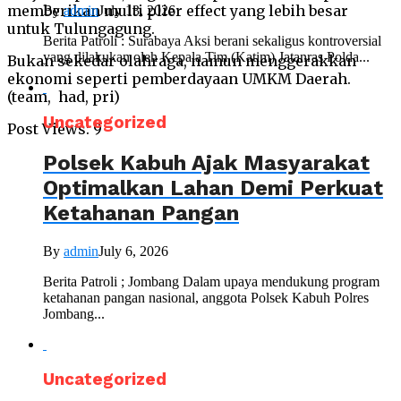
memberikan multi plier effect yang lebih besar
By
admin
July 13, 2026
untuk Tulungagung.
Berita Patroli : Surabaya Aksi berani sekaligus kontroversial
yang dilakukan oleh Kepala Tim (Katim) Jatanras Polda...
Bukan sekedar olahraga, namun menggerakkan
ekonomi seperti pemberdayaan UMKM Daerah.
(team, had, pri)
Uncategorized
Post Views:
9
Polsek Kabuh Ajak Masyarakat
Optimalkan Lahan Demi Perkuat
Ketahanan Pangan
By
admin
July 6, 2026
Berita Patroli ; Jombang Dalam upaya mendukung program
ketahanan pangan nasional, anggota Polsek Kabuh Polres
Jombang...
Uncategorized