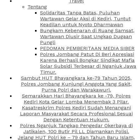
Travel
Tentang
Solidaritas Tanpa Batas, Puluhan
Wartawan Gelar Aksi di Kediri, Tuntut
Keadilan untuk Nyoto Dharmawan
Bungkam Kebenaran di Ruang Samsat,
Wartawan Diusir Saat Ungkap Dugaan
Pungli
PEDOMAN PEMBERITAAN MEDIA SIBER
Polres Jombang Patut Di Beri Apresiasi
Karena Berhasil Bongkar Sindikat Mafia
Solar Subsidi Terbesar di Nganjuk Jawa
Timur.
Sambut HUT Bhayangkara ke-79 Tahun 2025,
Polres Jombang Kunjungi Anggota Yang Sakit,
Purna Polri dan Warakawuri.
Semarakkan Hari Bhayangkara ke -79, Polres
Kediri Kota Gelar Lomba Menembak 3 Pilar.
Kasatreskrim Polres Kediri Sudah Menangani
Laporan Masyarakat Secara Profesional Sesuai
Dengan Ketentuan Hukum.
Polres Nganjuk Tangkap Pengedar Okerbaya di
Jatikalen, 100 Butir Pil LL Diamankan Polisi.
Jelang HUT Polri ke – 79 dan Tahun Baru Islam,