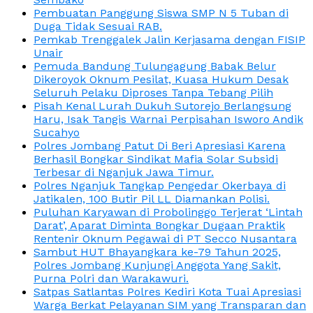
Pembuatan Panggung Siswa SMP N 5 Tuban di
Duga Tidak Sesuai RAB.
Pemkab Trenggalek Jalin Kerjasama dengan FISIP
Unair
Pemuda Bandung Tulungagung Babak Belur
Dikeroyok Oknum Pesilat, Kuasa Hukum Desak
Seluruh Pelaku Diproses Tanpa Tebang Pilih
Pisah Kenal Lurah Dukuh Sutorejo Berlangsung
Haru, Isak Tangis Warnai Perpisahan Isworo Andik
Sucahyo
Polres Jombang Patut Di Beri Apresiasi Karena
Berhasil Bongkar Sindikat Mafia Solar Subsidi
Terbesar di Nganjuk Jawa Timur.
Polres Nganjuk Tangkap Pengedar Okerbaya di
Jatikalen, 100 Butir Pil LL Diamankan Polisi.
Puluhan Karyawan di Probolinggo Terjerat ‘Lintah
Darat’, Aparat Diminta Bongkar Dugaan Praktik
Rentenir Oknum Pegawai di PT Secco Nusantara
Sambut HUT Bhayangkara ke-79 Tahun 2025,
Polres Jombang Kunjungi Anggota Yang Sakit,
Purna Polri dan Warakawuri.
Satpas Satlantas Polres Kediri Kota Tuai Apresiasi
Warga Berkat Pelayanan SIM yang Transparan dan