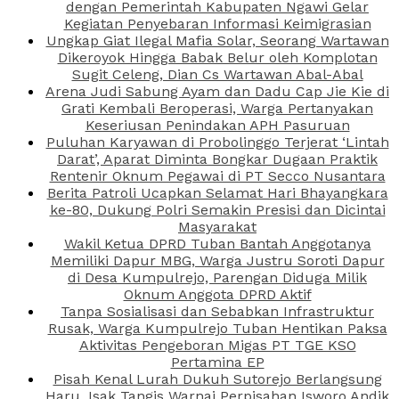
dengan Pemerintah Kabupaten Ngawi Gelar
Kegiatan Penyebaran Informasi Keimigrasian
Ungkap Giat Ilegal Mafia Solar, Seorang Wartawan
Dikeroyok Hingga Babak Belur oleh Komplotan
Sugit Celeng, Dian Cs Wartawan Abal-Abal
Arena Judi Sabung Ayam dan Dadu Cap Jie Kie di
Grati Kembali Beroperasi, Warga Pertanyakan
Keseriusan Penindakan APH Pasuruan
Puluhan Karyawan di Probolinggo Terjerat ‘Lintah
Darat’, Aparat Diminta Bongkar Dugaan Praktik
Rentenir Oknum Pegawai di PT Secco Nusantara
Berita Patroli Ucapkan Selamat Hari Bhayangkara
ke-80, Dukung Polri Semakin Presisi dan Dicintai
Masyarakat
Wakil Ketua DPRD Tuban Bantah Anggotanya
Memiliki Dapur MBG, Warga Justru Soroti Dapur
di Desa Kumpulrejo, Parengan Diduga Milik
Oknum Anggota DPRD Aktif
Tanpa Sosialisasi dan Sebabkan Infrastruktur
Rusak, Warga Kumpulrejo Tuban Hentikan Paksa
Aktivitas Pengeboran Migas PT TGE KSO
Pertamina EP
Pisah Kenal Lurah Dukuh Sutorejo Berlangsung
Haru, Isak Tangis Warnai Perpisahan Isworo Andik