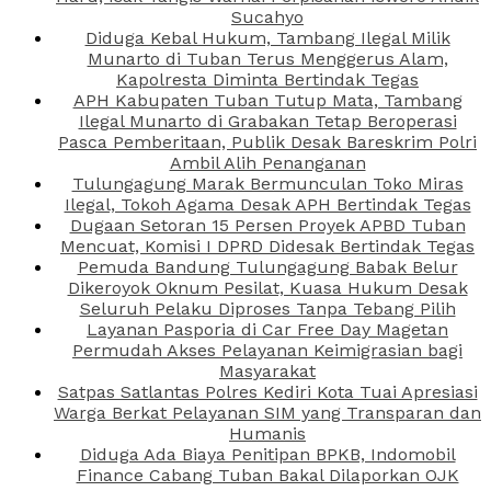
Sucahyo
Diduga Kebal Hukum, Tambang Ilegal Milik
Munarto di Tuban Terus Menggerus Alam,
Kapolresta Diminta Bertindak Tegas
APH Kabupaten Tuban Tutup Mata, Tambang
Ilegal Munarto di Grabakan Tetap Beroperasi
Pasca Pemberitaan, Publik Desak Bareskrim Polri
Ambil Alih Penanganan
Tulungagung Marak Bermunculan Toko Miras
Ilegal, Tokoh Agama Desak APH Bertindak Tegas
Dugaan Setoran 15 Persen Proyek APBD Tuban
Mencuat, Komisi I DPRD Didesak Bertindak Tegas
Pemuda Bandung Tulungagung Babak Belur
Dikeroyok Oknum Pesilat, Kuasa Hukum Desak
Seluruh Pelaku Diproses Tanpa Tebang Pilih
Layanan Pasporia di Car Free Day Magetan
Permudah Akses Pelayanan Keimigrasian bagi
Masyarakat
Satpas Satlantas Polres Kediri Kota Tuai Apresiasi
Warga Berkat Pelayanan SIM yang Transparan dan
Humanis
Diduga Ada Biaya Penitipan BPKB, Indomobil
Finance Cabang Tuban Bakal Dilaporkan OJK