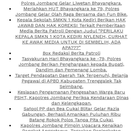
Polres Jombang Gelar Liwetan Bhayangkara.
Meriahkan HUT Bhayangkara ke 79, Polres
Jombang Gelar Olah Raga Bersama dan Fun Bike.
Kepala Sekolah SMKN 1 Kota Kediri Berikan HAK
JAWAB DAN HAK KOREKSI Terkait Pemberitaan
Media Berita Patroli Dengan Judul “PERILAKU
KEPALA SMKN 1 KOTA KEDIRI NYLENEH, CURHAT
KE AWAK MEDIA UNTUK DI SEMBELIH, ADA
APA???”
Box Redaksi Berita Patroli
Tasyakuran Hari Bhayangkara ke -79, Polres
Jombang Berikan Penghargaan kepada Bupati,
Dandim dan Pemenang Lomba.
Target Pendapatan Daerah Tak Terpenuhi, Belanja
Pegawai di APBD Kabupaten Trenggalek Tak
Seimbang.
Kesiapan Pengamanan Pengesahan Warga Baru
PSHT, Kapolres Jombang Periksa Kendaraan Dinas
dan Kelengkapan.
Satpol PP dan Bea Cukai Blitar Gelar Razia
Gabungan, Berhasil Amankan Puluhan Ribu
Batang Rokok Polos Tanpa Pita Cukai.
Kapolres Jombang Pimpin Upacara Kenaikan
Pangkat Anggotanya, Tegaskan Peningkatan