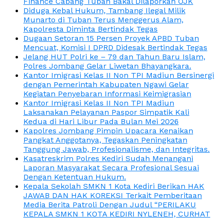
Finance Cabang Tuban Bakal Dilaporkan OJK
Diduga Kebal Hukum, Tambang Ilegal Milik
Munarto di Tuban Terus Menggerus Alam,
Kapolresta Diminta Bertindak Tegas
Dugaan Setoran 15 Persen Proyek APBD Tuban
Mencuat, Komisi I DPRD Didesak Bertindak Tegas
Jelang HUT Polri ke – 79 dan Tahun Baru Islam,
Polres Jombang Gelar Liwetan Bhayangkara.
Kantor Imigrasi Kelas II Non TPI Madiun Bersinergi
dengan Pemerintah Kabupaten Ngawi Gelar
Kegiatan Penyebaran Informasi Keimigrasian
Kantor Imigrasi Kelas II Non TPI Madiun
Laksanakan Pelayanan Paspor Simpatik Kali
Kedua di Hari Libur Pada Bulan Mei 2026
Kapolres Jombang Pimpin Upacara Kenaikan
Pangkat Anggotanya, Tegaskan Peningkatan
Tanggung Jawab, Profesionalisme, dan Integritas.
Kasatreskrim Polres Kediri Sudah Menangani
Laporan Masyarakat Secara Profesional Sesuai
Dengan Ketentuan Hukum.
Kepala Sekolah SMKN 1 Kota Kediri Berikan HAK
JAWAB DAN HAK KOREKSI Terkait Pemberitaan
Media Berita Patroli Dengan Judul “PERILAKU
KEPALA SMKN 1 KOTA KEDIRI NYLENEH, CURHAT