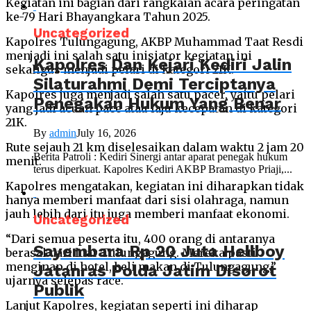
Kegiatan ini bagian dari rangkaian acara peringatan
ke-79 Hari Bhayangkara Tahun 2025.
Uncategorized
Kapolres Tulungagung, AKBP Muhammad Taat Resdi
menjadi ini salah satu inisiator kegiatan ini
Kapolres Dan Kejari Kediri Jalin
sekaligus menjadi pelari di kategori 21K.
Silaturahmi Demi Terciptanya
Kapolres juga menjadi salah satu pacer, yaitu pelari
Penegakan Hukum Yang Benar
yang jadi acuan pace atau laju kecepatan di kategori
21K.
By
admin
July 16, 2026
Rute sejauh 21 km diselesaikan dalam waktu 2 jam 20
Berita Patroli : Kediri Sinergi antar aparat penegak hukum
menit.
terus diperkuat. Kapolres Kediri AKBP Bramastyo Priaji,...
Kapolres mengatakan, kegiatan ini diharapkan tidak
hanya memberi manfaat dari sisi olahraga, namun
jauh lebih dari itu juga memberi manfaat ekonomi.
Uncategorized
“Dari semua peserta itu, 400 orang di antaranya
Sayembara Rp 20 Juta Hellboy
berasal dari luar Tulungagung. Mereka pasti
menginap di hotel, beli makan di Tulungagung,”
Jatanras Polda Jatim Disorot
ujarnya selepas race.
Publik
Lanjut Kapolres, kegiatan seperti ini diharap