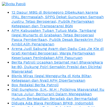
12 Dapur MBG di Bojonegoro Dibekukan karena
IPAL Bermasalah, SPPG Dekat Gunungan Sampah
Justru Tetap Beroperasi, Publik Pertanyakan
Ketegasan dan Transparansi BGN
APH Kabupaten Tuban Tutup Mata, Tambang
Ilegal Munarto di Grabakan Tetap Beroperasi
Pasca Pemberitaan, Publik Desak Bareskrim Polri
Ambil Alih Penanganan
Arena Judi Sabung Ayam dan Dadu Cap Jie Kie di
Grati Kembali Beroperasi, Warga Pertanyakan
Keseriusan Penindakan APH Pasuruan
Berita Patroli Ucapkan Selamat Hari Bhayangkara
ke-80, Dukung Polri Semakin Presisi dan Dicintai
Masyarakat
Bisnis Miras Ilegal Menggurita di Kota Blitar,
Ketegasan dan Nyali APH Dipertanyakan
Box Redaksi Berita Patroli
Didi Sungkono, S.H., M.H : Polisinya Masyarakat itu
Harus Jujur, Bernurani Dalam Menegakkan
Hukum Berkeadilan Beradab dan Bermartabat
Diduga Ada Biaya Penitipan BPKB, Indomobil