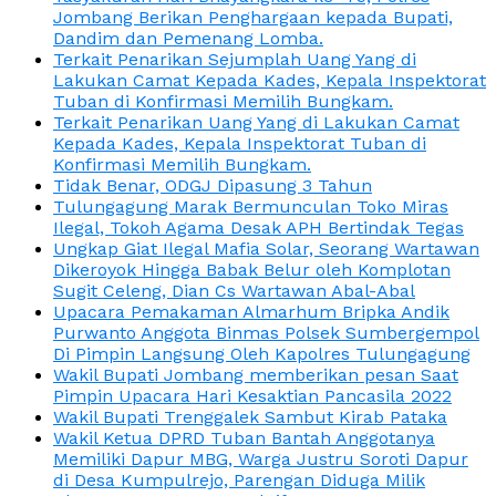
Jombang Berikan Penghargaan kepada Bupati,
Dandim dan Pemenang Lomba.
Terkait Penarikan Sejumplah Uang Yang di
Lakukan Camat Kepada Kades, Kepala Inspektorat
Tuban di Konfirmasi Memilih Bungkam.
Terkait Penarikan Uang Yang di Lakukan Camat
Kepada Kades, Kepala Inspektorat Tuban di
Konfirmasi Memilih Bungkam.
Tidak Benar, ODGJ Dipasung 3 Tahun
Tulungagung Marak Bermunculan Toko Miras
Ilegal, Tokoh Agama Desak APH Bertindak Tegas
Ungkap Giat Ilegal Mafia Solar, Seorang Wartawan
Dikeroyok Hingga Babak Belur oleh Komplotan
Sugit Celeng, Dian Cs Wartawan Abal-Abal
Upacara Pemakaman Almarhum Bripka Andik
Purwanto Anggota Binmas Polsek Sumbergempol
Di Pimpin Langsung Oleh Kapolres Tulungagung
Wakil Bupati Jombang memberikan pesan Saat
Pimpin Upacara Hari Kesaktian Pancasila 2022
Wakil Bupati Trenggalek Sambut Kirab Pataka
Wakil Ketua DPRD Tuban Bantah Anggotanya
Memiliki Dapur MBG, Warga Justru Soroti Dapur
di Desa Kumpulrejo, Parengan Diduga Milik