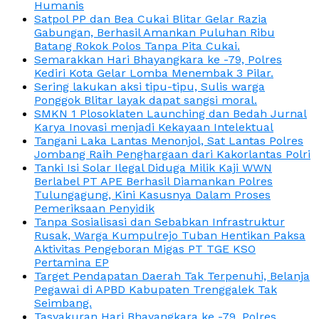
Humanis
Satpol PP dan Bea Cukai Blitar Gelar Razia
Gabungan, Berhasil Amankan Puluhan Ribu
Batang Rokok Polos Tanpa Pita Cukai.
Semarakkan Hari Bhayangkara ke -79, Polres
Kediri Kota Gelar Lomba Menembak 3 Pilar.
Sering lakukan aksi tipu-tipu, Sulis warga
Ponggok Blitar layak dapat sangsi moral.
SMKN 1 Plosoklaten Launching dan Bedah Jurnal
Karya Inovasi menjadi Kekayaan Intelektual
Tangani Laka Lantas Menonjol, Sat Lantas Polres
Jombang Raih Penghargaan dari Kakorlantas Polri
Tanki Isi Solar Ilegal Diduga Milik Kaji WWN
Berlabel PT APE Berhasil Diamankan Polres
Tulungagung, Kini Kasusnya Dalam Proses
Pemeriksaan Penyidik
Tanpa Sosialisasi dan Sebabkan Infrastruktur
Rusak, Warga Kumpulrejo Tuban Hentikan Paksa
Aktivitas Pengeboran Migas PT TGE KSO
Pertamina EP
Target Pendapatan Daerah Tak Terpenuhi, Belanja
Pegawai di APBD Kabupaten Trenggalek Tak
Seimbang.
Tasyakuran Hari Bhayangkara ke -79, Polres