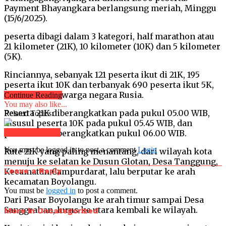
Payment Bhayangkara berlangsung meriah, Minggu
(15/6/2025).
peserta dibagi dalam 3 kategori, half marathon atau
21 kilometer (21K), 10 kilometer (10K) dan 5 kilometer
(5K).
Rinciannya, sebanyak 121 peserta ikut di 21K, 195
peserta ikut 10K dan terbanyak 690 peserta ikut 5K,
satu di antara warga negara Rusia.
Continue Reading
You may also like...
Peserta 21K diberangkatkan pada pukul 05.00 WIB,
Related Topics:
disusul peserta 10K pada pukul 05.45 WIB, dan
peserta 5K diberangkatkan pukul 06.00 WIB.
Click to comment
You must be logged in to post a comment
Login
Rute 21K yang paling menantang, dari wilayah kota
menuju ke selatan ke Dusun Glotan, Desa Tanggung,
Leave a Reply
Kecamatan Campurdarat, lalu berputar ke arah
kecamatan Boyolangu.
You must be
logged in
to post a comment.
Dari Pasar Boyolangu ke arah timur sampai Desa
Sanggrahan, lurus ke utara kembali ke wilayah.
More in Uncategorized