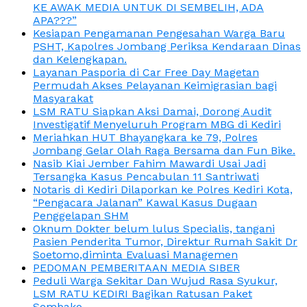
KE AWAK MEDIA UNTUK DI SEMBELIH, ADA
APA???”
Kesiapan Pengamanan Pengesahan Warga Baru
PSHT, Kapolres Jombang Periksa Kendaraan Dinas
dan Kelengkapan.
Layanan Pasporia di Car Free Day Magetan
Permudah Akses Pelayanan Keimigrasian bagi
Masyarakat
LSM RATU Siapkan Aksi Damai, Dorong Audit
Investigatif Menyeluruh Program MBG di Kediri
Meriahkan HUT Bhayangkara ke 79, Polres
Jombang Gelar Olah Raga Bersama dan Fun Bike.
Nasib Kiai Jember Fahim Mawardi Usai Jadi
Tersangka Kasus Pencabulan 11 Santriwati
Notaris di Kediri Dilaporkan ke Polres Kediri Kota,
“Pengacara Jalanan” Kawal Kasus Dugaan
Penggelapan SHM
Oknum Dokter belum lulus Specialis, tangani
Pasien Penderita Tumor, Direktur Rumah Sakit Dr
Soetomo,diminta Evaluasi Managemen
PEDOMAN PEMBERITAAN MEDIA SIBER
Peduli Warga Sekitar Dan Wujud Rasa Syukur,
LSM RATU KEDIRI Bagikan Ratusan Paket
Sembako