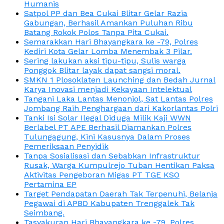
Humanis
Satpol PP dan Bea Cukai Blitar Gelar Razia
Gabungan, Berhasil Amankan Puluhan Ribu
Batang Rokok Polos Tanpa Pita Cukai.
Semarakkan Hari Bhayangkara ke -79, Polres
Kediri Kota Gelar Lomba Menembak 3 Pilar.
Sering lakukan aksi tipu-tipu, Sulis warga
Ponggok Blitar layak dapat sangsi moral.
SMKN 1 Plosoklaten Launching dan Bedah Jurnal
Karya Inovasi menjadi Kekayaan Intelektual
Tangani Laka Lantas Menonjol, Sat Lantas Polres
Jombang Raih Penghargaan dari Kakorlantas Polri
Tanki Isi Solar Ilegal Diduga Milik Kaji WWN
Berlabel PT APE Berhasil Diamankan Polres
Tulungagung, Kini Kasusnya Dalam Proses
Pemeriksaan Penyidik
Tanpa Sosialisasi dan Sebabkan Infrastruktur
Rusak, Warga Kumpulrejo Tuban Hentikan Paksa
Aktivitas Pengeboran Migas PT TGE KSO
Pertamina EP
Target Pendapatan Daerah Tak Terpenuhi, Belanja
Pegawai di APBD Kabupaten Trenggalek Tak
Seimbang.
Tasyakuran Hari Bhayangkara ke -79, Polres