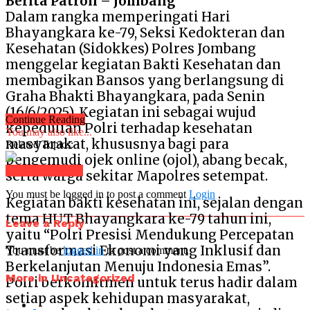
Berita Patroli – Jombang
Dalam rangka memperingati Hari
Bhayangkara ke-79, Seksi Kedokteran dan
Kesehatan (Sidokkes) Polres Jombang
menggelar kegiatan Bakti Kesehatan dan
membagikan Bansos yang berlangsung di
Graha Bhakti Bhayangkara, pada Senin
(16/6/2025). Kegiatan ini sebagai wujud
Continue Reading
kepedulian Polri terhadap kesehatan
You may also like...
masyarakat, khususnya bagi para
Related Topics:
pengemudi ojek online (ojol), abang becak,
Click to comment
serta warga sekitar Mapolres setempat.
You must be logged in to post a comment
Login
Kegiatan bakti kesehatan ini, sejalan dengan
tema HUT Bhayangkara ke-79 tahun ini,
Leave a Reply
yaitu “Polri Presisi Mendukung Percepatan
Transformasi Ekonomi yang Inklusif dan
You must be
logged in
to post a comment.
Berkelanjutan Menuju Indonesia Emas”.
More in Uncategorized
Polri berkomitmen untuk terus hadir dalam
setiap aspek kehidupan masyarakat,