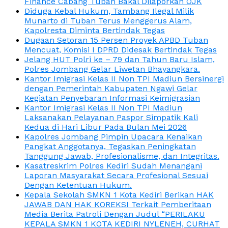
Finance Cabang Tuban Bakal Dilaporkan OJK
Diduga Kebal Hukum, Tambang Ilegal Milik
Munarto di Tuban Terus Menggerus Alam,
Kapolresta Diminta Bertindak Tegas
Dugaan Setoran 15 Persen Proyek APBD Tuban
Mencuat, Komisi I DPRD Didesak Bertindak Tegas
Jelang HUT Polri ke – 79 dan Tahun Baru Islam,
Polres Jombang Gelar Liwetan Bhayangkara.
Kantor Imigrasi Kelas II Non TPI Madiun Bersinergi
dengan Pemerintah Kabupaten Ngawi Gelar
Kegiatan Penyebaran Informasi Keimigrasian
Kantor Imigrasi Kelas II Non TPI Madiun
Laksanakan Pelayanan Paspor Simpatik Kali
Kedua di Hari Libur Pada Bulan Mei 2026
Kapolres Jombang Pimpin Upacara Kenaikan
Pangkat Anggotanya, Tegaskan Peningkatan
Tanggung Jawab, Profesionalisme, dan Integritas.
Kasatreskrim Polres Kediri Sudah Menangani
Laporan Masyarakat Secara Profesional Sesuai
Dengan Ketentuan Hukum.
Kepala Sekolah SMKN 1 Kota Kediri Berikan HAK
JAWAB DAN HAK KOREKSI Terkait Pemberitaan
Media Berita Patroli Dengan Judul “PERILAKU
KEPALA SMKN 1 KOTA KEDIRI NYLENEH, CURHAT