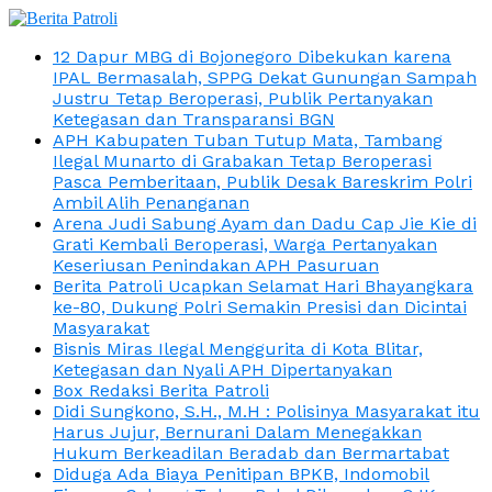
12 Dapur MBG di Bojonegoro Dibekukan karena
IPAL Bermasalah, SPPG Dekat Gunungan Sampah
Justru Tetap Beroperasi, Publik Pertanyakan
Ketegasan dan Transparansi BGN
APH Kabupaten Tuban Tutup Mata, Tambang
Ilegal Munarto di Grabakan Tetap Beroperasi
Pasca Pemberitaan, Publik Desak Bareskrim Polri
Ambil Alih Penanganan
Arena Judi Sabung Ayam dan Dadu Cap Jie Kie di
Grati Kembali Beroperasi, Warga Pertanyakan
Keseriusan Penindakan APH Pasuruan
Berita Patroli Ucapkan Selamat Hari Bhayangkara
ke-80, Dukung Polri Semakin Presisi dan Dicintai
Masyarakat
Bisnis Miras Ilegal Menggurita di Kota Blitar,
Ketegasan dan Nyali APH Dipertanyakan
Box Redaksi Berita Patroli
Didi Sungkono, S.H., M.H : Polisinya Masyarakat itu
Harus Jujur, Bernurani Dalam Menegakkan
Hukum Berkeadilan Beradab dan Bermartabat
Diduga Ada Biaya Penitipan BPKB, Indomobil