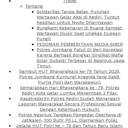
Travel
Tentang
Solidaritas Tanpa Batas, Puluhan
Wartawan Gelar Aksi di Kediri, Tuntut
Keadilan untuk Nyoto Dharmawan
Bungkam Kebenaran di Ruang Samsat,
Wartawan Diusir Saat Ungkap Dugaan
Pungli
PEDOMAN PEMBERITAAN MEDIA SIBER
Polres Jombang Patut Di Beri Apresiasi
Karena Berhasil Bongkar Sindikat Mafia
Solar Subsidi Terbesar di Nganjuk Jawa
Timur.
Sambut HUT Bhayangkara ke-79 Tahun 2025,
Polres Jombang Kunjungi Anggota Yang Sakit,
Purna Polri dan Warakawuri.
Semarakkan Hari Bhayangkara ke -79, Polres
Kediri Kota Gelar Lomba Menembak 3 Pilar.
Kasatreskrim Polres Kediri Sudah Menangani
Laporan Masyarakat Secara Profesional Sesuai
Dengan Ketentuan Hukum.
Polres Nganjuk Tangkap Pengedar Okerbaya di
Jatikalen, 100 Butir Pil LL Diamankan Polisi.
Jelang HUT Polri ke – 79 dan Tahun Baru Islam,