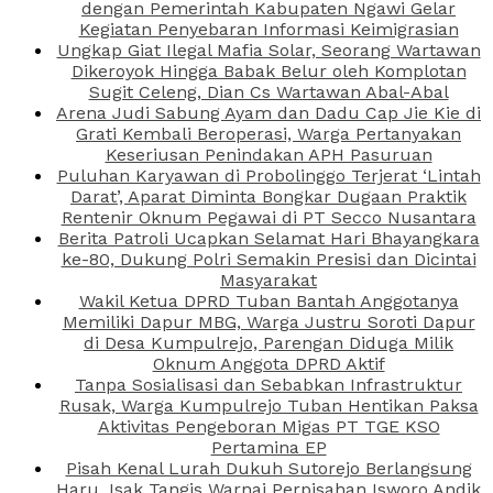
dengan Pemerintah Kabupaten Ngawi Gelar
Kegiatan Penyebaran Informasi Keimigrasian
Ungkap Giat Ilegal Mafia Solar, Seorang Wartawan
Dikeroyok Hingga Babak Belur oleh Komplotan
Sugit Celeng, Dian Cs Wartawan Abal-Abal
Arena Judi Sabung Ayam dan Dadu Cap Jie Kie di
Grati Kembali Beroperasi, Warga Pertanyakan
Keseriusan Penindakan APH Pasuruan
Puluhan Karyawan di Probolinggo Terjerat ‘Lintah
Darat’, Aparat Diminta Bongkar Dugaan Praktik
Rentenir Oknum Pegawai di PT Secco Nusantara
Berita Patroli Ucapkan Selamat Hari Bhayangkara
ke-80, Dukung Polri Semakin Presisi dan Dicintai
Masyarakat
Wakil Ketua DPRD Tuban Bantah Anggotanya
Memiliki Dapur MBG, Warga Justru Soroti Dapur
di Desa Kumpulrejo, Parengan Diduga Milik
Oknum Anggota DPRD Aktif
Tanpa Sosialisasi dan Sebabkan Infrastruktur
Rusak, Warga Kumpulrejo Tuban Hentikan Paksa
Aktivitas Pengeboran Migas PT TGE KSO
Pertamina EP
Pisah Kenal Lurah Dukuh Sutorejo Berlangsung
Haru, Isak Tangis Warnai Perpisahan Isworo Andik