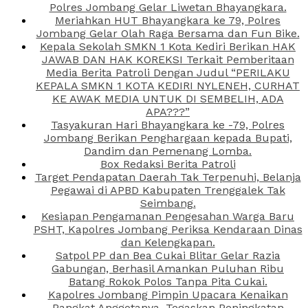
Polres Jombang Gelar Liwetan Bhayangkara.
Meriahkan HUT Bhayangkara ke 79, Polres
Jombang Gelar Olah Raga Bersama dan Fun Bike.
Kepala Sekolah SMKN 1 Kota Kediri Berikan HAK
JAWAB DAN HAK KOREKSI Terkait Pemberitaan
Media Berita Patroli Dengan Judul “PERILAKU
KEPALA SMKN 1 KOTA KEDIRI NYLENEH, CURHAT
KE AWAK MEDIA UNTUK DI SEMBELIH, ADA
APA???”
Tasyakuran Hari Bhayangkara ke -79, Polres
Jombang Berikan Penghargaan kepada Bupati,
Dandim dan Pemenang Lomba.
Box Redaksi Berita Patroli
Target Pendapatan Daerah Tak Terpenuhi, Belanja
Pegawai di APBD Kabupaten Trenggalek Tak
Seimbang.
Kesiapan Pengamanan Pengesahan Warga Baru
PSHT, Kapolres Jombang Periksa Kendaraan Dinas
dan Kelengkapan.
Satpol PP dan Bea Cukai Blitar Gelar Razia
Gabungan, Berhasil Amankan Puluhan Ribu
Batang Rokok Polos Tanpa Pita Cukai.
Kapolres Jombang Pimpin Upacara Kenaikan
Pangkat Anggotanya, Tegaskan Peningkatan