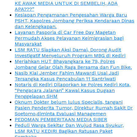
KE AWAK MEDIA UNTUK DI SEMBELIH, ADA
APA???”
Kesiapan Pengamanan Pengesahan Warga Baru
PSHT, Kapolres Jombang Periksa Kendaraan Dinas
dan Kelengkapan.
Layanan Pasporia di Car Free Day Magetan
Permudah Akses Pelayanan Keimigrasian bagi
Masyarakat
LSM RATU Siapkan Aksi Damai, Dorong Audit
Investigatif Menyeluruh Program MBG di Kediri
Meriahkan HUT Bhayangkara ke 79, Polres
Jombang Gelar Olah Raga Bersama dan Fun Bike.
Nasib Kiai Jember Fahim Mawardi Usai Jadi
Tersangka Kasus Pencabulan 11 Santriwati
Notaris di Kediri Dilaporkan ke Polres Kediri Kota,
“Pengacara Jalanan” Kawal Kasus Dugaan
Penggelapan SHM
Oknum Dokter belum lulus Specialis, tangani
Pasien Penderita Tumor, Direktur Rumah Sakit Dr
Soetomo,diminta Evaluasi Managemen
PEDOMAN PEMBERITAAN MEDIA SIBER
Peduli Warga Sekitar Dan Wujud Rasa Syukur,
LSM RATU KEDIRI Bagikan Ratusan Paket
Sembako