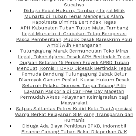
Sucahyo
Diduga Kebal Hukum, Tambang Ilegal Milik
Munarto di Tuban Terus Menggerus Alam,
Kapolresta Diminta Bertindak Tegas
APH Kabupaten Tuban Tutup Mata, Tambang
Ilegal Munarto di Grabakan Tetap Beroperasi
Pasca Pemberitaan, Publik Desak Bareskrim Polri
Ambil Alih Penanganan
Tulungagung Marak Bermunculan Toko Miras
Ilegal, Tokoh Agama Desak APH Bertindak Tegas
Dugaan Setoran 15 Persen Proyek APBD Tuban
Mencuat, Komisi I DPRD Didesak Bertindak Tegas
Pemuda Bandung Tulungagung Babak Belur
Dikeroyok Oknum Pesilat, Kuasa Hukum Desak
Seluruh Pelaku Diproses Tanpa Tebang Pilih
Layanan Pasporia di Car Free Day Magetan
Permudah Akses Pelayanan Keimigrasian bagi
Masyarakat
Satpas Satlantas Polres Kediri Kota Tuai Apresiasi
Warga Berkat Pelayanan SIM yang Transparan dan
Humanis
Diduga Ada Biaya Penitipan BPKB, Indomobil
Finance Cabang Tuban Bakal Dilaporkan OJK