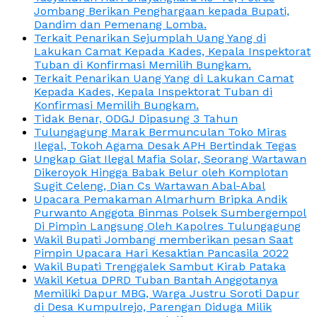
Jombang Berikan Penghargaan kepada Bupati,
Dandim dan Pemenang Lomba.
Terkait Penarikan Sejumplah Uang Yang di
Lakukan Camat Kepada Kades, Kepala Inspektorat
Tuban di Konfirmasi Memilih Bungkam.
Terkait Penarikan Uang Yang di Lakukan Camat
Kepada Kades, Kepala Inspektorat Tuban di
Konfirmasi Memilih Bungkam.
Tidak Benar, ODGJ Dipasung 3 Tahun
Tulungagung Marak Bermunculan Toko Miras
Ilegal, Tokoh Agama Desak APH Bertindak Tegas
Ungkap Giat Ilegal Mafia Solar, Seorang Wartawan
Dikeroyok Hingga Babak Belur oleh Komplotan
Sugit Celeng, Dian Cs Wartawan Abal-Abal
Upacara Pemakaman Almarhum Bripka Andik
Purwanto Anggota Binmas Polsek Sumbergempol
Di Pimpin Langsung Oleh Kapolres Tulungagung
Wakil Bupati Jombang memberikan pesan Saat
Pimpin Upacara Hari Kesaktian Pancasila 2022
Wakil Bupati Trenggalek Sambut Kirab Pataka
Wakil Ketua DPRD Tuban Bantah Anggotanya
Memiliki Dapur MBG, Warga Justru Soroti Dapur
di Desa Kumpulrejo, Parengan Diduga Milik