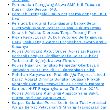
Pembuatan Panggung Siswa SMP N 5 Tuban di
Duga Tidak Sesuai RAB.
Pemkab Trenggalek Jalin Kerjasama dengan FISIP
Unair
Pemuda Bandung Tulungagung Babak Belur
Dikeroyok Oknum Pesilat, Kuasa Hukum Desak
Seluruh Pelaku Diproses Tanpa Tebang Pilih
Pisah Kenal Lurah Dukuh Sutorejo Berlangsung
Haru, Isak Tangis Warnai Perpisahan Isworo Andik
Sucahyo
Polres Jombang Patut Di Beri Apresiasi Karena
Berhasil Bongkar Sindikat Mafia Solar Subsidi
Terbesar di Nganjuk Jawa Timur.
Polres Nganjuk Tangkap Pengedar Okerbaya di
Jatikalen, 100 Butir Pil LL Diamankan Polisi.
Puluhan Karyawan di Probolinggo Terjerat ‘Lintah
Darat’, Aparat Diminta Bongkar Dugaan Praktik
Rentenir Oknum Pegawai di PT Secco Nusantara
Sambut HUT Bhayangkara ke-79 Tahun 2025,
Polres Jombang Kunjungi Anggota Yang Sakit,
Purna Polri dan Warakawuri.
Satpas Satlantas Polres Kediri Kota Tuai Apresiasi
Warga Berkat Pelayanan SIM yang Transparan dan