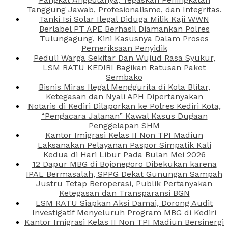
Tanggung Jawab, Profesionalisme, dan Integritas.
Tanki Isi Solar Ilegal Diduga Milik Kaji WWN
Berlabel PT APE Berhasil Diamankan Polres
Tulungagung, Kini Kasusnya Dalam Proses
Pemeriksaan Penyidik
Peduli Warga Sekitar Dan Wujud Rasa Syukur,
LSM RATU KEDIRI Bagikan Ratusan Paket
Sembako
Bisnis Miras Ilegal Menggurita di Kota Blitar,
Ketegasan dan Nyali APH Dipertanyakan
Notaris di Kediri Dilaporkan ke Polres Kediri Kota,
“Pengacara Jalanan” Kawal Kasus Dugaan
Penggelapan SHM
Kantor Imigrasi Kelas II Non TPI Madiun
Laksanakan Pelayanan Paspor Simpatik Kali
Kedua di Hari Libur Pada Bulan Mei 2026
12 Dapur MBG di Bojonegoro Dibekukan karena
IPAL Bermasalah, SPPG Dekat Gunungan Sampah
Justru Tetap Beroperasi, Publik Pertanyakan
Ketegasan dan Transparansi BGN
LSM RATU Siapkan Aksi Damai, Dorong Audit
Investigatif Menyeluruh Program MBG di Kediri
Kantor Imigrasi Kelas II Non TPI Madiun Bersinergi