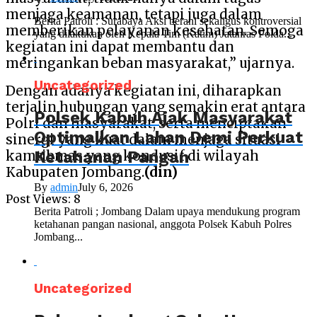
menjaga keamanan, tetapi juga dalam
Berita Patroli : Surabaya Aksi berani sekaligus kontroversial
memberikan pelayanan kesehatan. Semoga
yang dilakukan oleh Kepala Tim (Katim) Jatanras Polda...
kegiatan ini dapat membantu dan
meringankan beban masyarakat,” ujarnya.
Uncategorized
Dengan adanya kegiatan ini, diharapkan
terjalin hubungan yang semakin erat antara
Polsek Kabuh Ajak Masyarakat
Polri dan masyarakat, serta menciptakan
Optimalkan Lahan Demi Perkuat
sinergi yang kuat dalam menjaga situasi
Ketahanan Pangan
kamtibmas yang kondusif di wilayah
Kabupaten Jombang.
(din)
By
admin
July 6, 2026
Post Views:
8
Berita Patroli ; Jombang Dalam upaya mendukung program
ketahanan pangan nasional, anggota Polsek Kabuh Polres
Jombang...
Uncategorized