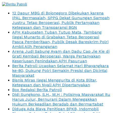
12 Dapur MBG di Bojonegoro Dibekukan karena
IPAL Bermasalah, SPPG Dekat Gunungan Sampah
Justru Tetap Beroperasi, Publik Pertanyakan
Ketegasan dan Transparansi BGN
APH Kabupaten Tuban Tutup Mata, Tambang
Ilegal Munarto di Grabakan Tetap Beroperasi
Pasca Pemberitaan, Publik Desak Bareskrim Polri
Ambil Alih Penanganan
Arena Judi Sabung Ayam dan Dadu Cap Jie Kie di
Grati Kembali Beroperasi, Warga Pertanyakan
Keseriusan Penindakan APH Pasuruan
Berita Patroli Ucapkan Selamat Hari Bhayangkara
ke-80, Dukung Polri Semakin Presisi dan Dicintai
Masyarakat
Bisnis Miras Ilegal Menggurita di Kota Blitar,
Ketegasan dan Nyali APH Dipertanyakan
Box Redaksi Berita Patroli
Didi Sungkono, S.H., M.H : Polisinya Masyarakat itu
Harus Jujur, Bernurani Dalam Menegakkan
Hukum Berkeadilan Beradab dan Bermartabat
Diduga Ada Biaya Penitipan BPKB, Indomobil