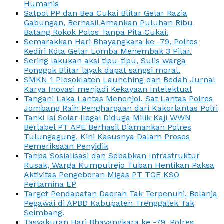
Humanis
Satpol PP dan Bea Cukai Blitar Gelar Razia
Gabungan, Berhasil Amankan Puluhan Ribu
Batang Rokok Polos Tanpa Pita Cukai.
Semarakkan Hari Bhayangkara ke -79, Polres
Kediri Kota Gelar Lomba Menembak 3 Pilar.
Sering lakukan aksi tipu-tipu, Sulis warga
Ponggok Blitar layak dapat sangsi moral.
SMKN 1 Plosoklaten Launching dan Bedah Jurnal
Karya Inovasi menjadi Kekayaan Intelektual
Tangani Laka Lantas Menonjol, Sat Lantas Polres
Jombang Raih Penghargaan dari Kakorlantas Polri
Tanki Isi Solar Ilegal Diduga Milik Kaji WWN
Berlabel PT APE Berhasil Diamankan Polres
Tulungagung, Kini Kasusnya Dalam Proses
Pemeriksaan Penyidik
Tanpa Sosialisasi dan Sebabkan Infrastruktur
Rusak, Warga Kumpulrejo Tuban Hentikan Paksa
Aktivitas Pengeboran Migas PT TGE KSO
Pertamina EP
Target Pendapatan Daerah Tak Terpenuhi, Belanja
Pegawai di APBD Kabupaten Trenggalek Tak
Seimbang.
Tasyakuran Hari Bhayangkara ke -79, Polres