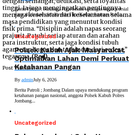
dengan semangat, dedikasi, serta loyalitas
tinggi. Ia juga mengingatkan pentingnya
Berita Patroli : Surabaya Aksi berani sekaligus kontroversial
menjaga kesehatan dan keselamatan selama
yang dilakukan oleh Kepala Tim (Katim) Jatanras Polda...
masa pendidikan yang menuntut kondisi
fisik prima. “Disiplin adalah napas seorang
prajurit. Patuhi setiap aturan dan arahan
Uncategorized
para instruktur, serta jaga kondisi tubuh
Polsek Kabuh Ajak Masyarakat
agar tetap bugar dan terhindar dari cedera,”
tegasnya.
(Red)
Optimalkan Lahan Demi Perkuat
Ketahanan Pangan
Post Views:
7
By
admin
July 6, 2026
Berita Patroli ; Jombang Dalam upaya mendukung program
ketahanan pangan nasional, anggota Polsek Kabuh Polres
Jombang...
Uncategorized