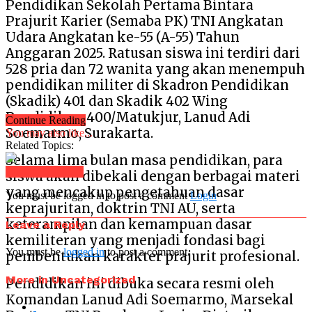
Pendidikan Sekolah Pertama Bintara
Prajurit Karier (Semaba PK) TNI Angkatan
Udara Angkatan ke-55 (A-55) Tahun
Anggaran 2025. Ratusan siswa ini terdiri dari
528 pria dan 72 wanita yang akan menempuh
pendidikan militer di Skadron Pendidikan
(Skadik) 401 dan Skadik 402 Wing
Pendidikan 400/Matukjur, Lanud Adi
Continue Reading
Soemarmo, Surakarta.
You may also like...
Related Topics:
Selama lima bulan masa pendidikan, para
Click to comment
siswa akan dibekali dengan berbagai materi
yang mencakup pengetahuan dasar
You must be logged in to post a comment
Login
keprajuritan, doktrin TNI AU, serta
keterampilan dan kemampuan dasar
Leave a Reply
kemiliteran yang menjadi fondasi bagi
You must be
logged in
to post a comment.
pembentukan karakter prajurit profesional.
More in Uncategorized
Pendidikan ini dibuka secara resmi oleh
Komandan Lanud Adi Soemarmo, Marsekal