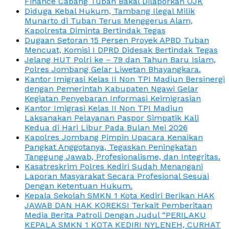
Finance Cabang Tuban Bakal Dilaporkan OJK
Diduga Kebal Hukum, Tambang Ilegal Milik
Munarto di Tuban Terus Menggerus Alam,
Kapolresta Diminta Bertindak Tegas
Dugaan Setoran 15 Persen Proyek APBD Tuban
Mencuat, Komisi I DPRD Didesak Bertindak Tegas
Jelang HUT Polri ke – 79 dan Tahun Baru Islam,
Polres Jombang Gelar Liwetan Bhayangkara.
Kantor Imigrasi Kelas II Non TPI Madiun Bersinergi
dengan Pemerintah Kabupaten Ngawi Gelar
Kegiatan Penyebaran Informasi Keimigrasian
Kantor Imigrasi Kelas II Non TPI Madiun
Laksanakan Pelayanan Paspor Simpatik Kali
Kedua di Hari Libur Pada Bulan Mei 2026
Kapolres Jombang Pimpin Upacara Kenaikan
Pangkat Anggotanya, Tegaskan Peningkatan
Tanggung Jawab, Profesionalisme, dan Integritas.
Kasatreskrim Polres Kediri Sudah Menangani
Laporan Masyarakat Secara Profesional Sesuai
Dengan Ketentuan Hukum.
Kepala Sekolah SMKN 1 Kota Kediri Berikan HAK
JAWAB DAN HAK KOREKSI Terkait Pemberitaan
Media Berita Patroli Dengan Judul “PERILAKU
KEPALA SMKN 1 KOTA KEDIRI NYLENEH, CURHAT