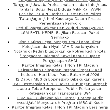
Tanggung Jawab, Profesionalisme, dan Integritas.
Tanki Isi Solar Ilegal Diduga Milik Kaji WWN
Berlabel PT APE Berhasil Diamankan Polres
Tulungagung, Kini Kasusnya Dalam Proses
Pemeriksaan Penyidik
Peduli Warga Sekitar Dan Wujud Rasa Syukur,
LSM RATU KEDIRI Bagikan Ratusan Paket
Sembako
Bisnis Miras Ilegal Menggurita di Kota Blitar,
Ketegasan dan Nyali APH Dipertanyakan
Notaris di Kediri Dilaporkan ke Polres Kediri Kota,
“Pengacara Jalanan” Kawal Kasus Dugaan
Penggelapan SHM
Kantor Imigrasi Kelas II Non TPI Madiun
Laksanakan Pelayanan Paspor Simpatik Kali
Kedua di Hari Libur Pada Bulan Mei 2026
12 Dapur MBG di Bojonegoro Dibekukan karena
IPAL Bermasalah, SPPG Dekat Gunungan Sampah
Justru Tetap Beroperasi, Publik Pertanyakan
Ketegasan dan Transparansi BGN
LSM RATU Siapkan Aksi Damai, Dorong Audit
Investigatif Menyeluruh Program MBG di Kediri
Kantor Imigrasi Kelas II Non TPI Madiun Bersinergi