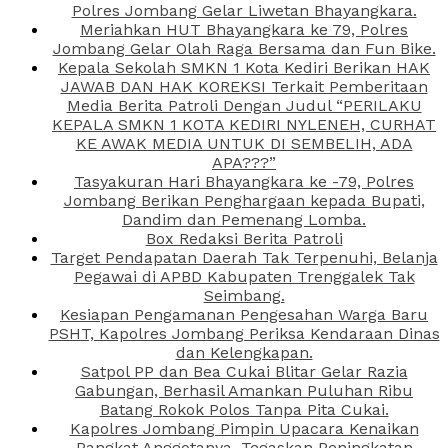
Polres Jombang Gelar Liwetan Bhayangkara.
Meriahkan HUT Bhayangkara ke 79, Polres
Jombang Gelar Olah Raga Bersama dan Fun Bike.
Kepala Sekolah SMKN 1 Kota Kediri Berikan HAK
JAWAB DAN HAK KOREKSI Terkait Pemberitaan
Media Berita Patroli Dengan Judul “PERILAKU
KEPALA SMKN 1 KOTA KEDIRI NYLENEH, CURHAT
KE AWAK MEDIA UNTUK DI SEMBELIH, ADA
APA???”
Tasyakuran Hari Bhayangkara ke -79, Polres
Jombang Berikan Penghargaan kepada Bupati,
Dandim dan Pemenang Lomba.
Box Redaksi Berita Patroli
Target Pendapatan Daerah Tak Terpenuhi, Belanja
Pegawai di APBD Kabupaten Trenggalek Tak
Seimbang.
Kesiapan Pengamanan Pengesahan Warga Baru
PSHT, Kapolres Jombang Periksa Kendaraan Dinas
dan Kelengkapan.
Satpol PP dan Bea Cukai Blitar Gelar Razia
Gabungan, Berhasil Amankan Puluhan Ribu
Batang Rokok Polos Tanpa Pita Cukai.
Kapolres Jombang Pimpin Upacara Kenaikan
Pangkat Anggotanya, Tegaskan Peningkatan