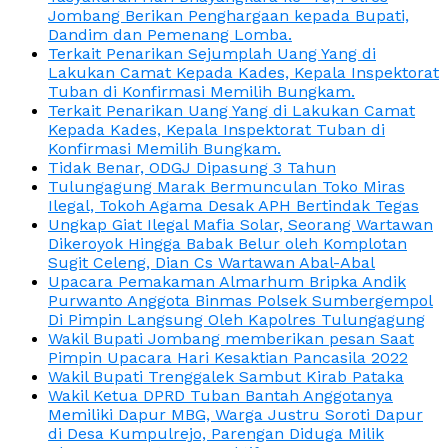
Jombang Berikan Penghargaan kepada Bupati,
Dandim dan Pemenang Lomba.
Terkait Penarikan Sejumplah Uang Yang di
Lakukan Camat Kepada Kades, Kepala Inspektorat
Tuban di Konfirmasi Memilih Bungkam.
Terkait Penarikan Uang Yang di Lakukan Camat
Kepada Kades, Kepala Inspektorat Tuban di
Konfirmasi Memilih Bungkam.
Tidak Benar, ODGJ Dipasung 3 Tahun
Tulungagung Marak Bermunculan Toko Miras
Ilegal, Tokoh Agama Desak APH Bertindak Tegas
Ungkap Giat Ilegal Mafia Solar, Seorang Wartawan
Dikeroyok Hingga Babak Belur oleh Komplotan
Sugit Celeng, Dian Cs Wartawan Abal-Abal
Upacara Pemakaman Almarhum Bripka Andik
Purwanto Anggota Binmas Polsek Sumbergempol
Di Pimpin Langsung Oleh Kapolres Tulungagung
Wakil Bupati Jombang memberikan pesan Saat
Pimpin Upacara Hari Kesaktian Pancasila 2022
Wakil Bupati Trenggalek Sambut Kirab Pataka
Wakil Ketua DPRD Tuban Bantah Anggotanya
Memiliki Dapur MBG, Warga Justru Soroti Dapur
di Desa Kumpulrejo, Parengan Diduga Milik