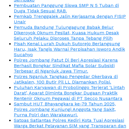
Pembuatan Panggung Siswa SMP N 5 Tuban di
Duga Tidak Sesuai RAB.
Pemkab Trenggalek Jalin Kerjasama dengan FISIP
Unair
Pemuda Bandung Tulungagung Babak Belur
Dikeroyok Oknum Pesilat, Kuasa Hukum Desak
Seluruh Pelaku Diproses Tanpa Tebang Pilih
Pisah Kenal Lurah Dukuh Sutorejo Berlangsung
Haru, Isak Tangis Warnai Perpisahan Isworo Andik
Sucahyo
Polres Jombang Patut Di Beri Apresiasi Karena
Berhasil Bongkar Sindikat Mafia Solar Subsidi
Terbesar di Nganjuk Jawa Timur.
Polres Nganjuk Tangkap Pengedar Okerbaya di
Jatikalen, 100 Butir Pil LL Diamankan Polisi.
Puluhan Karyawan di Probolinggo Terjerat ‘Lintah
Darat’, Aparat Diminta Bongkar Dugaan Praktik
Rentenir Oknum Pegawai di PT Secco Nusantara
Sambut HUT Bhayangkara ke-79 Tahun 2025,
Polres Jombang Kunjungi Anggota Yang Sakit,
Purna Polri dan Warakawuri.
Satpas Satlantas Polres Kediri Kota Tuai Apresiasi
Warga Berkat Pelayanan SIM yang Transparan dan