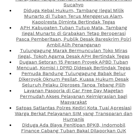
Sucahyo
Diduga Kebal Hukum, Tambang Ilegal Milik
Munarto di Tuban Terus Menggerus Alam,
Kapolresta Diminta Bertindak Tegas
APH Kabupaten Tuban Tutup Mata, Tambang
Ilegal Munarto di Grabakan Tetap Beroperasi
Pasca Pemberitaan, Publik Desak Bareskrim Polri
Ambil Alih Penanganan
Tulungagung Marak Bermunculan Toko Miras
Ilegal, Tokoh Agama Desak APH Bertindak Tegas
Dugaan Setoran 15 Persen Proyek APBD Tuban
Mencuat, Komisi I DPRD Didesak Bertindak Tegas
Pemuda Bandung Tulungagung Babak Belur
Dikeroyok Oknum Pesilat, Kuasa Hukum Desak
Seluruh Pelaku Diproses Tanpa Tebang Pilih
Layanan Pasporia di Car Free Day Magetan
Permudah Akses Pelayanan Keimigrasian bagi
Masyarakat
Satpas Satlantas Polres Kediri Kota Tuai Apresiasi
Warga Berkat Pelayanan SIM yang Transparan dan
Humanis
Diduga Ada Biaya Penitipan BPKB, Indomobil
Finance Cabang Tuban Bakal Dilaporkan OJK