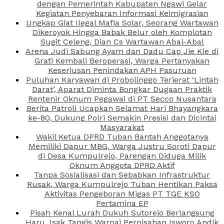
dengan Pemerintah Kabupaten Ngawi Gelar
Kegiatan Penyebaran Informasi Keimigrasian
Ungkap Giat Ilegal Mafia Solar, Seorang Wartawan
Dikeroyok Hingga Babak Belur oleh Komplotan
Sugit Celeng, Dian Cs Wartawan Abal-Abal
Arena Judi Sabung Ayam dan Dadu Cap Jie Kie di
Grati Kembali Beroperasi, Warga Pertanyakan
Keseriusan Penindakan APH Pasuruan
Puluhan Karyawan di Probolinggo Terjerat ‘Lintah
Darat’, Aparat Diminta Bongkar Dugaan Praktik
Rentenir Oknum Pegawai di PT Secco Nusantara
Berita Patroli Ucapkan Selamat Hari Bhayangkara
ke-80, Dukung Polri Semakin Presisi dan Dicintai
Masyarakat
Wakil Ketua DPRD Tuban Bantah Anggotanya
Memiliki Dapur MBG, Warga Justru Soroti Dapur
di Desa Kumpulrejo, Parengan Diduga Milik
Oknum Anggota DPRD Aktif
Tanpa Sosialisasi dan Sebabkan Infrastruktur
Rusak, Warga Kumpulrejo Tuban Hentikan Paksa
Aktivitas Pengeboran Migas PT TGE KSO
Pertamina EP
Pisah Kenal Lurah Dukuh Sutorejo Berlangsung
Haru, Isak Tangis Warnai Perpisahan Isworo Andik