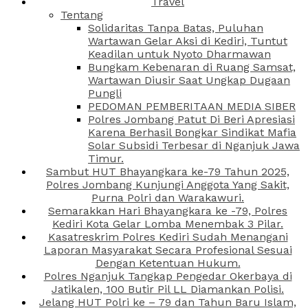
Travel
Tentang
Solidaritas Tanpa Batas, Puluhan
Wartawan Gelar Aksi di Kediri, Tuntut
Keadilan untuk Nyoto Dharmawan
Bungkam Kebenaran di Ruang Samsat,
Wartawan Diusir Saat Ungkap Dugaan
Pungli
PEDOMAN PEMBERITAAN MEDIA SIBER
Polres Jombang Patut Di Beri Apresiasi
Karena Berhasil Bongkar Sindikat Mafia
Solar Subsidi Terbesar di Nganjuk Jawa
Timur.
Sambut HUT Bhayangkara ke-79 Tahun 2025,
Polres Jombang Kunjungi Anggota Yang Sakit,
Purna Polri dan Warakawuri.
Semarakkan Hari Bhayangkara ke -79, Polres
Kediri Kota Gelar Lomba Menembak 3 Pilar.
Kasatreskrim Polres Kediri Sudah Menangani
Laporan Masyarakat Secara Profesional Sesuai
Dengan Ketentuan Hukum.
Polres Nganjuk Tangkap Pengedar Okerbaya di
Jatikalen, 100 Butir Pil LL Diamankan Polisi.
Jelang HUT Polri ke – 79 dan Tahun Baru Islam,