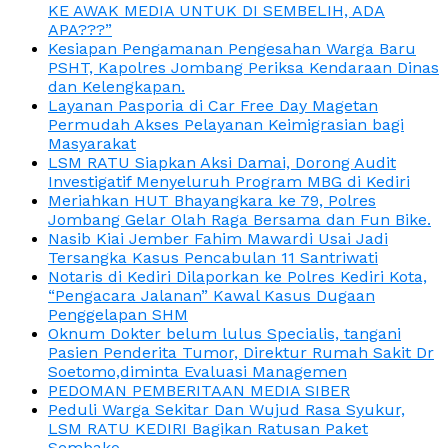
KE AWAK MEDIA UNTUK DI SEMBELIH, ADA
APA???”
Kesiapan Pengamanan Pengesahan Warga Baru
PSHT, Kapolres Jombang Periksa Kendaraan Dinas
dan Kelengkapan.
Layanan Pasporia di Car Free Day Magetan
Permudah Akses Pelayanan Keimigrasian bagi
Masyarakat
LSM RATU Siapkan Aksi Damai, Dorong Audit
Investigatif Menyeluruh Program MBG di Kediri
Meriahkan HUT Bhayangkara ke 79, Polres
Jombang Gelar Olah Raga Bersama dan Fun Bike.
Nasib Kiai Jember Fahim Mawardi Usai Jadi
Tersangka Kasus Pencabulan 11 Santriwati
Notaris di Kediri Dilaporkan ke Polres Kediri Kota,
“Pengacara Jalanan” Kawal Kasus Dugaan
Penggelapan SHM
Oknum Dokter belum lulus Specialis, tangani
Pasien Penderita Tumor, Direktur Rumah Sakit Dr
Soetomo,diminta Evaluasi Managemen
PEDOMAN PEMBERITAAN MEDIA SIBER
Peduli Warga Sekitar Dan Wujud Rasa Syukur,
LSM RATU KEDIRI Bagikan Ratusan Paket
Sembako