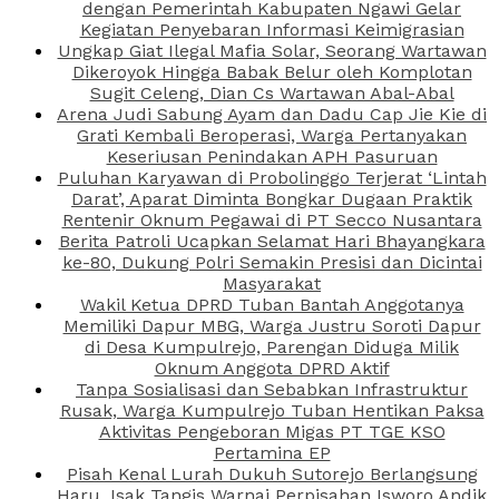
dengan Pemerintah Kabupaten Ngawi Gelar
Kegiatan Penyebaran Informasi Keimigrasian
Ungkap Giat Ilegal Mafia Solar, Seorang Wartawan
Dikeroyok Hingga Babak Belur oleh Komplotan
Sugit Celeng, Dian Cs Wartawan Abal-Abal
Arena Judi Sabung Ayam dan Dadu Cap Jie Kie di
Grati Kembali Beroperasi, Warga Pertanyakan
Keseriusan Penindakan APH Pasuruan
Puluhan Karyawan di Probolinggo Terjerat ‘Lintah
Darat’, Aparat Diminta Bongkar Dugaan Praktik
Rentenir Oknum Pegawai di PT Secco Nusantara
Berita Patroli Ucapkan Selamat Hari Bhayangkara
ke-80, Dukung Polri Semakin Presisi dan Dicintai
Masyarakat
Wakil Ketua DPRD Tuban Bantah Anggotanya
Memiliki Dapur MBG, Warga Justru Soroti Dapur
di Desa Kumpulrejo, Parengan Diduga Milik
Oknum Anggota DPRD Aktif
Tanpa Sosialisasi dan Sebabkan Infrastruktur
Rusak, Warga Kumpulrejo Tuban Hentikan Paksa
Aktivitas Pengeboran Migas PT TGE KSO
Pertamina EP
Pisah Kenal Lurah Dukuh Sutorejo Berlangsung
Haru, Isak Tangis Warnai Perpisahan Isworo Andik