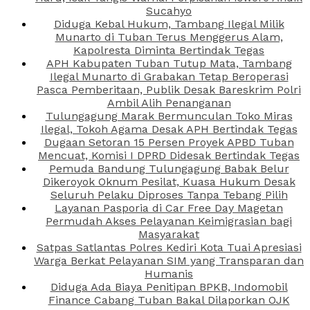
Sucahyo
Diduga Kebal Hukum, Tambang Ilegal Milik
Munarto di Tuban Terus Menggerus Alam,
Kapolresta Diminta Bertindak Tegas
APH Kabupaten Tuban Tutup Mata, Tambang
Ilegal Munarto di Grabakan Tetap Beroperasi
Pasca Pemberitaan, Publik Desak Bareskrim Polri
Ambil Alih Penanganan
Tulungagung Marak Bermunculan Toko Miras
Ilegal, Tokoh Agama Desak APH Bertindak Tegas
Dugaan Setoran 15 Persen Proyek APBD Tuban
Mencuat, Komisi I DPRD Didesak Bertindak Tegas
Pemuda Bandung Tulungagung Babak Belur
Dikeroyok Oknum Pesilat, Kuasa Hukum Desak
Seluruh Pelaku Diproses Tanpa Tebang Pilih
Layanan Pasporia di Car Free Day Magetan
Permudah Akses Pelayanan Keimigrasian bagi
Masyarakat
Satpas Satlantas Polres Kediri Kota Tuai Apresiasi
Warga Berkat Pelayanan SIM yang Transparan dan
Humanis
Diduga Ada Biaya Penitipan BPKB, Indomobil
Finance Cabang Tuban Bakal Dilaporkan OJK