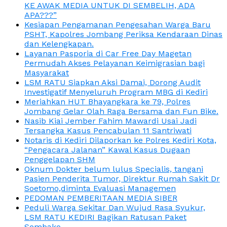
KE AWAK MEDIA UNTUK DI SEMBELIH, ADA
APA???”
Kesiapan Pengamanan Pengesahan Warga Baru
PSHT, Kapolres Jombang Periksa Kendaraan Dinas
dan Kelengkapan.
Layanan Pasporia di Car Free Day Magetan
Permudah Akses Pelayanan Keimigrasian bagi
Masyarakat
LSM RATU Siapkan Aksi Damai, Dorong Audit
Investigatif Menyeluruh Program MBG di Kediri
Meriahkan HUT Bhayangkara ke 79, Polres
Jombang Gelar Olah Raga Bersama dan Fun Bike.
Nasib Kiai Jember Fahim Mawardi Usai Jadi
Tersangka Kasus Pencabulan 11 Santriwati
Notaris di Kediri Dilaporkan ke Polres Kediri Kota,
“Pengacara Jalanan” Kawal Kasus Dugaan
Penggelapan SHM
Oknum Dokter belum lulus Specialis, tangani
Pasien Penderita Tumor, Direktur Rumah Sakit Dr
Soetomo,diminta Evaluasi Managemen
PEDOMAN PEMBERITAAN MEDIA SIBER
Peduli Warga Sekitar Dan Wujud Rasa Syukur,
LSM RATU KEDIRI Bagikan Ratusan Paket
Sembako