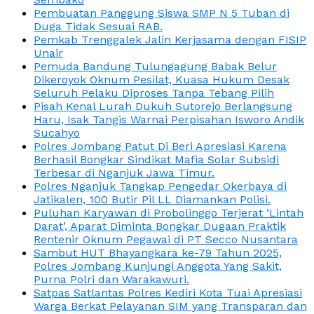
Pembuatan Panggung Siswa SMP N 5 Tuban di
Duga Tidak Sesuai RAB.
Pemkab Trenggalek Jalin Kerjasama dengan FISIP
Unair
Pemuda Bandung Tulungagung Babak Belur
Dikeroyok Oknum Pesilat, Kuasa Hukum Desak
Seluruh Pelaku Diproses Tanpa Tebang Pilih
Pisah Kenal Lurah Dukuh Sutorejo Berlangsung
Haru, Isak Tangis Warnai Perpisahan Isworo Andik
Sucahyo
Polres Jombang Patut Di Beri Apresiasi Karena
Berhasil Bongkar Sindikat Mafia Solar Subsidi
Terbesar di Nganjuk Jawa Timur.
Polres Nganjuk Tangkap Pengedar Okerbaya di
Jatikalen, 100 Butir Pil LL Diamankan Polisi.
Puluhan Karyawan di Probolinggo Terjerat ‘Lintah
Darat’, Aparat Diminta Bongkar Dugaan Praktik
Rentenir Oknum Pegawai di PT Secco Nusantara
Sambut HUT Bhayangkara ke-79 Tahun 2025,
Polres Jombang Kunjungi Anggota Yang Sakit,
Purna Polri dan Warakawuri.
Satpas Satlantas Polres Kediri Kota Tuai Apresiasi
Warga Berkat Pelayanan SIM yang Transparan dan