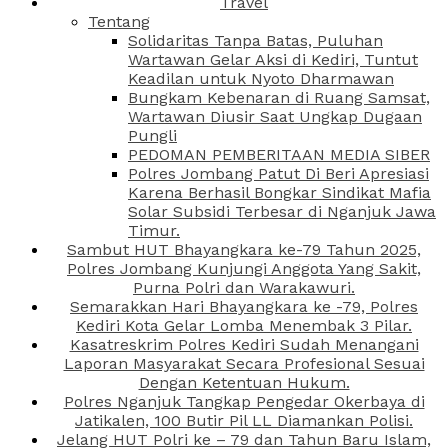
Travel
Tentang
Solidaritas Tanpa Batas, Puluhan
Wartawan Gelar Aksi di Kediri, Tuntut
Keadilan untuk Nyoto Dharmawan
Bungkam Kebenaran di Ruang Samsat,
Wartawan Diusir Saat Ungkap Dugaan
Pungli
PEDOMAN PEMBERITAAN MEDIA SIBER
Polres Jombang Patut Di Beri Apresiasi
Karena Berhasil Bongkar Sindikat Mafia
Solar Subsidi Terbesar di Nganjuk Jawa
Timur.
Sambut HUT Bhayangkara ke-79 Tahun 2025,
Polres Jombang Kunjungi Anggota Yang Sakit,
Purna Polri dan Warakawuri.
Semarakkan Hari Bhayangkara ke -79, Polres
Kediri Kota Gelar Lomba Menembak 3 Pilar.
Kasatreskrim Polres Kediri Sudah Menangani
Laporan Masyarakat Secara Profesional Sesuai
Dengan Ketentuan Hukum.
Polres Nganjuk Tangkap Pengedar Okerbaya di
Jatikalen, 100 Butir Pil LL Diamankan Polisi.
Jelang HUT Polri ke – 79 dan Tahun Baru Islam,