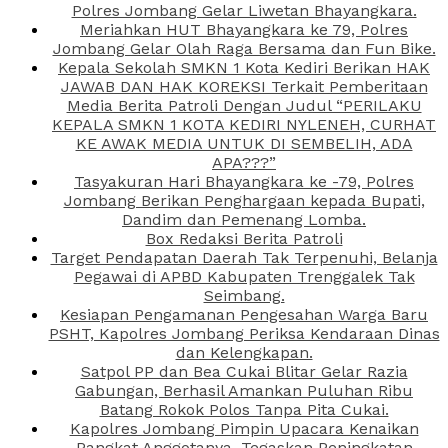
Polres Jombang Gelar Liwetan Bhayangkara.
Meriahkan HUT Bhayangkara ke 79, Polres
Jombang Gelar Olah Raga Bersama dan Fun Bike.
Kepala Sekolah SMKN 1 Kota Kediri Berikan HAK
JAWAB DAN HAK KOREKSI Terkait Pemberitaan
Media Berita Patroli Dengan Judul “PERILAKU
KEPALA SMKN 1 KOTA KEDIRI NYLENEH, CURHAT
KE AWAK MEDIA UNTUK DI SEMBELIH, ADA
APA???”
Tasyakuran Hari Bhayangkara ke -79, Polres
Jombang Berikan Penghargaan kepada Bupati,
Dandim dan Pemenang Lomba.
Box Redaksi Berita Patroli
Target Pendapatan Daerah Tak Terpenuhi, Belanja
Pegawai di APBD Kabupaten Trenggalek Tak
Seimbang.
Kesiapan Pengamanan Pengesahan Warga Baru
PSHT, Kapolres Jombang Periksa Kendaraan Dinas
dan Kelengkapan.
Satpol PP dan Bea Cukai Blitar Gelar Razia
Gabungan, Berhasil Amankan Puluhan Ribu
Batang Rokok Polos Tanpa Pita Cukai.
Kapolres Jombang Pimpin Upacara Kenaikan
Pangkat Anggotanya, Tegaskan Peningkatan