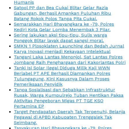
Humanis
Satpol PP dan Bea Cukai Blitar Gelar Razia
Gabungan, Berhasil Amankan Puluhan Ribu
Batang Rokok Polos Tanpa Pita Cukai.
Semarakkan Hari Bhayangkara ke -79, Polres
Kediri Kota Gelar Lomba Menembak 3 Pilar.
Sering lakukan aksi tipu-tipu, Sulis warga
Ponggok Blitar layak dapat sangsi moral.
SMKN 1 Plosoklaten Launching dan Bedah Jurnal
Karya Inovasi menjadi Kekayaan Intelektual
Tangani Laka Lantas Menonjol, Sat Lantas Polres
Jombang Raih Penghargaan dari Kakorlantas Polri
Tanki Isi Solar Ilegal Diduga Milik Kaji WWN
Berlabel PT APE Berhasil Diamankan Polres
Tulungagung, Kini Kasusnya Dalam Proses
Pemeriksaan Penyidik
Tanpa Sosialisasi dan Sebabkan Infrastruktur
Rusak, Warga Kumpulrejo Tuban Hentikan Paksa
Aktivitas Pengeboran Migas PT TGE KSO
Pertamina EP
Target Pendapatan Daerah Tak Terpenuhi, Belanja
Pegawai di APBD Kabupaten Trenggalek Tak
Seimbang.
Tasyakuran Hari Bhayangkara ke -79, Polres