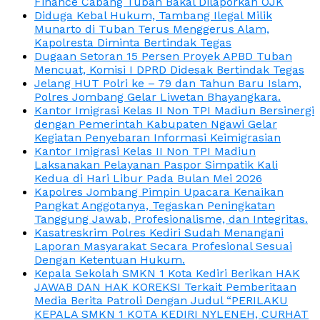
Finance Cabang Tuban Bakal Dilaporkan OJK
Diduga Kebal Hukum, Tambang Ilegal Milik
Munarto di Tuban Terus Menggerus Alam,
Kapolresta Diminta Bertindak Tegas
Dugaan Setoran 15 Persen Proyek APBD Tuban
Mencuat, Komisi I DPRD Didesak Bertindak Tegas
Jelang HUT Polri ke – 79 dan Tahun Baru Islam,
Polres Jombang Gelar Liwetan Bhayangkara.
Kantor Imigrasi Kelas II Non TPI Madiun Bersinergi
dengan Pemerintah Kabupaten Ngawi Gelar
Kegiatan Penyebaran Informasi Keimigrasian
Kantor Imigrasi Kelas II Non TPI Madiun
Laksanakan Pelayanan Paspor Simpatik Kali
Kedua di Hari Libur Pada Bulan Mei 2026
Kapolres Jombang Pimpin Upacara Kenaikan
Pangkat Anggotanya, Tegaskan Peningkatan
Tanggung Jawab, Profesionalisme, dan Integritas.
Kasatreskrim Polres Kediri Sudah Menangani
Laporan Masyarakat Secara Profesional Sesuai
Dengan Ketentuan Hukum.
Kepala Sekolah SMKN 1 Kota Kediri Berikan HAK
JAWAB DAN HAK KOREKSI Terkait Pemberitaan
Media Berita Patroli Dengan Judul “PERILAKU
KEPALA SMKN 1 KOTA KEDIRI NYLENEH, CURHAT