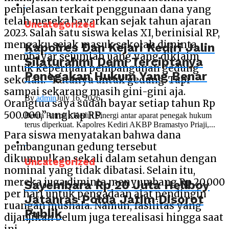
penjelasan terkait penggunaan dana yang
telah mereka bayarkan sejak tahun ajaran
Uncategorized
2023. Salah satu siswa kelas XI, berinisial RP,
mengaku sejak masuk sekolah diminta
Kapolres Dan Kejari Kediri Jalin
membayar sejumlah uang yang diklaim
Silaturahmi Demi Terciptanya
untuk keperluan pembangunan gedung
Penegakan Hukum Yang Benar
sekolah. “Katanya untuk gedung. Tapi
sampai sekarang masih gini-gini aja.
By
admin
July 16, 2026
Orangtua saya sudah bayar setiap tahun Rp
500.000,” ungkap RP.
Berita Patroli : Kediri Sinergi antar aparat penegak hukum
terus diperkuat. Kapolres Kediri AKBP Bramastyo Priaji,...
Para siswa menyatakan bahwa dana
pembangunan gedung tersebut
dikumpulkan sekali dalam setahun dengan
Uncategorized
nominal yang tidak dibatasi. Selain itu,
mereka juga diminta menyumbang Rp 20.000
Sayembara Rp 20 Juta Hellboy
per hari untuk pengadaan alat pendingin
Jatanras Polda Jatim Disorot
ruangan mushala. Namun, fasilitas yang
Publik
dijanjikan belum juga terealisasi hingga saat