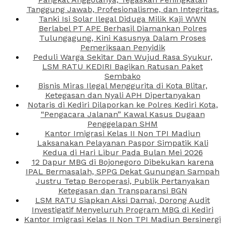
Tanggung Jawab, Profesionalisme, dan Integritas.
Tanki Isi Solar Ilegal Diduga Milik Kaji WWN
Berlabel PT APE Berhasil Diamankan Polres
Tulungagung, Kini Kasusnya Dalam Proses
Pemeriksaan Penyidik
Peduli Warga Sekitar Dan Wujud Rasa Syukur,
LSM RATU KEDIRI Bagikan Ratusan Paket
Sembako
Bisnis Miras Ilegal Menggurita di Kota Blitar,
Ketegasan dan Nyali APH Dipertanyakan
Notaris di Kediri Dilaporkan ke Polres Kediri Kota,
“Pengacara Jalanan” Kawal Kasus Dugaan
Penggelapan SHM
Kantor Imigrasi Kelas II Non TPI Madiun
Laksanakan Pelayanan Paspor Simpatik Kali
Kedua di Hari Libur Pada Bulan Mei 2026
12 Dapur MBG di Bojonegoro Dibekukan karena
IPAL Bermasalah, SPPG Dekat Gunungan Sampah
Justru Tetap Beroperasi, Publik Pertanyakan
Ketegasan dan Transparansi BGN
LSM RATU Siapkan Aksi Damai, Dorong Audit
Investigatif Menyeluruh Program MBG di Kediri
Kantor Imigrasi Kelas II Non TPI Madiun Bersinergi