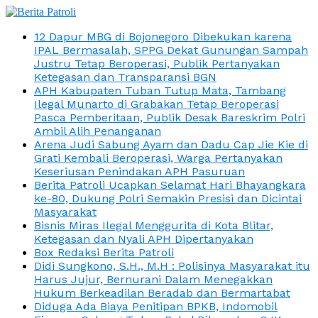
12 Dapur MBG di Bojonegoro Dibekukan karena
IPAL Bermasalah, SPPG Dekat Gunungan Sampah
Justru Tetap Beroperasi, Publik Pertanyakan
Ketegasan dan Transparansi BGN
APH Kabupaten Tuban Tutup Mata, Tambang
Ilegal Munarto di Grabakan Tetap Beroperasi
Pasca Pemberitaan, Publik Desak Bareskrim Polri
Ambil Alih Penanganan
Arena Judi Sabung Ayam dan Dadu Cap Jie Kie di
Grati Kembali Beroperasi, Warga Pertanyakan
Keseriusan Penindakan APH Pasuruan
Berita Patroli Ucapkan Selamat Hari Bhayangkara
ke-80, Dukung Polri Semakin Presisi dan Dicintai
Masyarakat
Bisnis Miras Ilegal Menggurita di Kota Blitar,
Ketegasan dan Nyali APH Dipertanyakan
Box Redaksi Berita Patroli
Didi Sungkono, S.H., M.H : Polisinya Masyarakat itu
Harus Jujur, Bernurani Dalam Menegakkan
Hukum Berkeadilan Beradab dan Bermartabat
Diduga Ada Biaya Penitipan BPKB, Indomobil