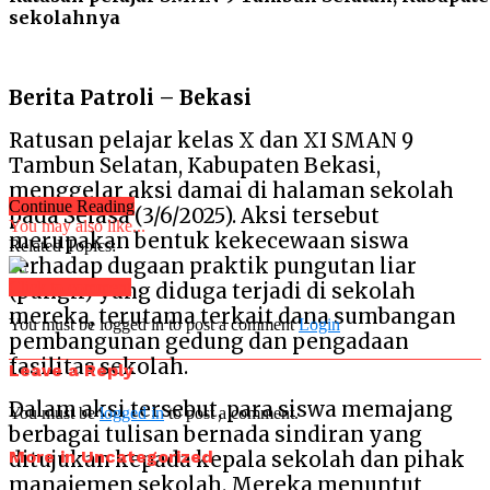
sekolahnya
Berita Patroli – Bekasi
Ratusan pelajar kelas X dan XI SMAN 9
Tambun Selatan, Kabupaten Bekasi,
menggelar aksi damai di halaman sekolah
Continue Reading
pada Selasa (3/6/2025). Aksi tersebut
You may also like...
merupakan bentuk kekecewaan siswa
Related Topics:
terhadap dugaan praktik pungutan liar
Click to comment
(pungli) yang diduga terjadi di sekolah
mereka, terutama terkait dana sumbangan
You must be logged in to post a comment
Login
pembangunan gedung dan pengadaan
fasilitas sekolah.
Leave a Reply
Dalam aksi tersebut, para siswa memajang
You must be
logged in
to post a comment.
berbagai tulisan bernada sindiran yang
More in Uncategorized
ditujukan kepada kepala sekolah dan pihak
manajemen sekolah. Mereka menuntut