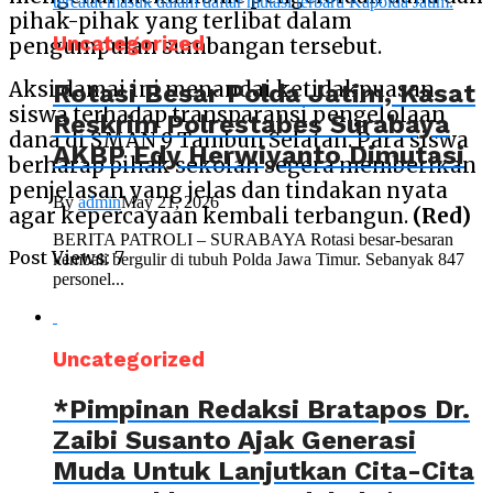
pihak-pihak yang terlibat dalam
Uncategorized
pengumpulan sumbangan tersebut.
Aksi damai ini menandai ketidakpuasan
Rotasi Besar Polda Jatim, Kasat
siswa terhadap transparansi pengelolaan
Reskrim Polrestabes Surabaya
dana di SMAN 9 Tambun Selatan. Para siswa
AKBP Edy Herwiyanto Dimutasi
berharap pihak sekolah segera memberikan
penjelasan yang jelas dan tindakan nyata
By
admin
May 21, 2026
agar kepercayaan kembali terbangun.
(Red)
BERITA PATROLI – SURABAYA Rotasi besar-besaran
Post Views:
7
kembali bergulir di tubuh Polda Jawa Timur. Sebanyak 847
personel...
Uncategorized
*Pimpinan Redaksi Bratapos Dr.
Zaibi Susanto Ajak Generasi
Muda Untuk Lanjutkan Cita-Cita