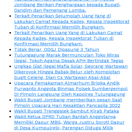
Jombang Berikan Penghargaan kepada Bupati,
Dandim dan Pemenang Lomba.
Terkait Penarikan Sejumplah Uang Yang di
Lakukan Camat Kepada Kades, Kepala Inspektorat
Tuban di Konfirmasi Memilih Bungkam.
Terkait Penarikan Uang Yang di Lakukan Camat
Kepada Kades, Kepala Inspektorat Tuban di
Konfirmasi Memilih Bungkam.
Tidak Benar, ODGJ Dipasung 3 Tahun
Tulungagung Marak Bermunculan Toko Miras
Ilegal, Tokoh Agama Desak APH Bertindak Tegas
Ungkap Giat Ilegal Mafia Solar, Seorang Wartawan
Dikeroyok Hingga Babak Belur oleh Komplotan
Sugit Celeng, Dian Cs Wartawan Abal-Abal
Upacara Pemakaman Almarhum Bripka Andik
Purwanto Anggota Binmas Polsek Sumbergempol
Di Pimpin Langsung Oleh Kapolres Tulungagung
Wakil Bupati Jombang memberikan pesan Saat
Pimpin Upacara Hari Kesaktian Pancasila 2022
Wakil Bupati Trenggalek Sambut Kirab Pataka
Wakil Ketua DPRD Tuban Bantah Anggotanya
Memiliki Dapur MBG, Warga Justru Soroti Dapur
di Desa Kumpulrejo, Parengan Diduga Milik