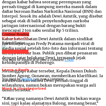
dengan kabar bahwa seorang perempuan yang
pernah tinggal di kampung mereka masuk dalam
daftar buronan Badan Narkotika Nasional (BNN) dan
Interpol. Sosok itu adalah Dewi Astutik, yang disebut
sebagai otak di balik penyelundupan narkoba
jaringan internasional dengan barang bukti
mencapai 2 ton sabu senilai Rp 5 triliun.
Continue Reading
Kabar keterlibatan Dewi Astutik dalam sindikat
You may also like...
Related Topics:
narkoba jaringan Fredy Pratama menjadi viral di
media sosial setelah foto-foto dan informasi tentang
Click to comment
dirinya beredar luas. Publik pun dibuat penasaran
dengan latar belakang Dewi, termasuk jejak
You must be logged in to post a comment
Login
kehidupannya di Ponorogo.
Leave a Reply
Menanggapi kabar tersebut, Kepala Dusun Dukuh
Sumber Agung, Gunawan, memberikan klarifikasi. Ia
You must be
logged in
to post a comment.
membenarkan bahwa Dewi pernah tinggal di
wilayahnya, namun bukan merupakan warga asli
More in Uncategorized
dusun tersebut.
“Kalau yang namanya Dewi Astutik itu bukan warga
sini, tapi kalau alamatnya Balong, memang benar,”