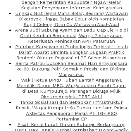
dengan Pemerintah Kabupaten Ngawi Gelar
Kegiatan Penyebaran Informasi Keimigrasian
Ungkap Giat Ilegal Mafia Solar, Seorang Wartawan
Dikeroyok Hingga Babak Belur oleh Komplotan
Sugit Celeng, Dian Cs Wartawan Abal-Abal
Arena Judi Sabung Ayam dan Dadu Cap Jie Kie di
Grati Kembali Beroperasi, Warga Pertanyakan
Keseriusan Penindakan APH Pasuruan
Puluhan Karyawan di Probolinggo Terjerat ‘Lintah
Darat’, Aparat Diminta Bongkar Dugaan Praktik
Rentenir Oknum Pegawai di PT Secco Nusantara
Berita Patroli Ucapkan Selamat Hari Bhayangkara
ke-80, Dukung Polri Semakin Presisi dan Dicintai
Masyarakat
Wakil Ketua DPRD Tuban Bantah Anggotanya
Memiliki Dapur MBG, Warga Justru Soroti Dapur
di Desa Kumpulrejo, Parengan Diduga Milik
Oknum Anggota DPRD Aktif
Tanpa Sosialisasi dan Sebabkan Infrastruktur
Rusak, Warga Kumpulrejo Tuban Hentikan Paksa
Aktivitas Pengeboran Migas PT TGE KSO
Pertamina EP
Pisah Kenal Lurah Dukuh Sutorejo Berlangsung
Haru, Isak Tangis Warnai Perpisahan Isworo Andik