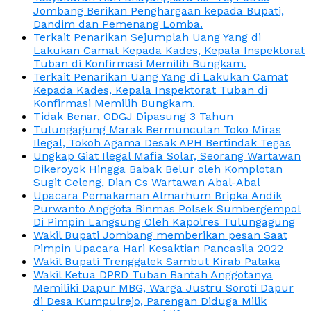
Jombang Berikan Penghargaan kepada Bupati,
Dandim dan Pemenang Lomba.
Terkait Penarikan Sejumplah Uang Yang di
Lakukan Camat Kepada Kades, Kepala Inspektorat
Tuban di Konfirmasi Memilih Bungkam.
Terkait Penarikan Uang Yang di Lakukan Camat
Kepada Kades, Kepala Inspektorat Tuban di
Konfirmasi Memilih Bungkam.
Tidak Benar, ODGJ Dipasung 3 Tahun
Tulungagung Marak Bermunculan Toko Miras
Ilegal, Tokoh Agama Desak APH Bertindak Tegas
Ungkap Giat Ilegal Mafia Solar, Seorang Wartawan
Dikeroyok Hingga Babak Belur oleh Komplotan
Sugit Celeng, Dian Cs Wartawan Abal-Abal
Upacara Pemakaman Almarhum Bripka Andik
Purwanto Anggota Binmas Polsek Sumbergempol
Di Pimpin Langsung Oleh Kapolres Tulungagung
Wakil Bupati Jombang memberikan pesan Saat
Pimpin Upacara Hari Kesaktian Pancasila 2022
Wakil Bupati Trenggalek Sambut Kirab Pataka
Wakil Ketua DPRD Tuban Bantah Anggotanya
Memiliki Dapur MBG, Warga Justru Soroti Dapur
di Desa Kumpulrejo, Parengan Diduga Milik