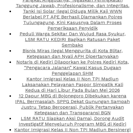
Tanggung Jawab, Profesionalisme, dan Integritas.
Tanki Isi Solar Ilegal Diduga Milik Kaji WWN
Berlabel PT APE Berhasil Diamankan Polres
Tulungagung, Kini Kasusnya Dalam Proses
Pemeriksaan Penyidik
Peduli Warga Sekitar Dan Wujud Rasa Syukur,
LSM RATU KEDIRI Bagikan Ratusan Paket
Sembako
Bisnis Miras Ilegal Menggurita di Kota Blitar,
Ketegasan dan Nyali APH Dipertanyakan
Notaris di Kediri Dilaporkan ke Polres Kediri Kota,
“Pengacara Jalanan” Kawal Kasus Dugaan
Penggelapan SHM
Kantor Imigrasi Kelas II Non TPI Madiun
Laksanakan Pelayanan Paspor Simpatik Kali
Kedua di Hari Libur Pada Bulan Mei 2026
12 Dapur MBG di Bojonegoro Dibekukan karena
IPAL Bermasalah, SPPG Dekat Gunungan Sampah
Justru Tetap Beroperasi, Publik Pertanyakan
Ketegasan dan Transparansi BGN
LSM RATU Siapkan Aksi Damai, Dorong Audit
Investigatif Menyeluruh Program MBG di Kediri
Kantor Imigrasi Kelas II Non TPI Madiun Bersinergi