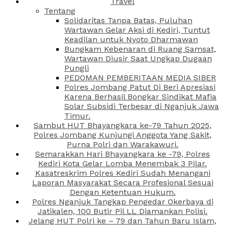
Travel
Tentang
Solidaritas Tanpa Batas, Puluhan
Wartawan Gelar Aksi di Kediri, Tuntut
Keadilan untuk Nyoto Dharmawan
Bungkam Kebenaran di Ruang Samsat,
Wartawan Diusir Saat Ungkap Dugaan
Pungli
PEDOMAN PEMBERITAAN MEDIA SIBER
Polres Jombang Patut Di Beri Apresiasi
Karena Berhasil Bongkar Sindikat Mafia
Solar Subsidi Terbesar di Nganjuk Jawa
Timur.
Sambut HUT Bhayangkara ke-79 Tahun 2025,
Polres Jombang Kunjungi Anggota Yang Sakit,
Purna Polri dan Warakawuri.
Semarakkan Hari Bhayangkara ke -79, Polres
Kediri Kota Gelar Lomba Menembak 3 Pilar.
Kasatreskrim Polres Kediri Sudah Menangani
Laporan Masyarakat Secara Profesional Sesuai
Dengan Ketentuan Hukum.
Polres Nganjuk Tangkap Pengedar Okerbaya di
Jatikalen, 100 Butir Pil LL Diamankan Polisi.
Jelang HUT Polri ke – 79 dan Tahun Baru Islam,