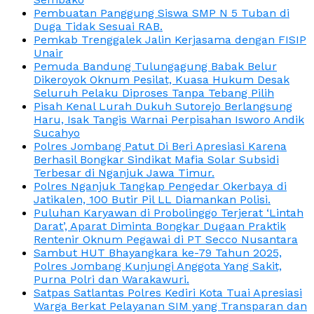
Pembuatan Panggung Siswa SMP N 5 Tuban di
Duga Tidak Sesuai RAB.
Pemkab Trenggalek Jalin Kerjasama dengan FISIP
Unair
Pemuda Bandung Tulungagung Babak Belur
Dikeroyok Oknum Pesilat, Kuasa Hukum Desak
Seluruh Pelaku Diproses Tanpa Tebang Pilih
Pisah Kenal Lurah Dukuh Sutorejo Berlangsung
Haru, Isak Tangis Warnai Perpisahan Isworo Andik
Sucahyo
Polres Jombang Patut Di Beri Apresiasi Karena
Berhasil Bongkar Sindikat Mafia Solar Subsidi
Terbesar di Nganjuk Jawa Timur.
Polres Nganjuk Tangkap Pengedar Okerbaya di
Jatikalen, 100 Butir Pil LL Diamankan Polisi.
Puluhan Karyawan di Probolinggo Terjerat ‘Lintah
Darat’, Aparat Diminta Bongkar Dugaan Praktik
Rentenir Oknum Pegawai di PT Secco Nusantara
Sambut HUT Bhayangkara ke-79 Tahun 2025,
Polres Jombang Kunjungi Anggota Yang Sakit,
Purna Polri dan Warakawuri.
Satpas Satlantas Polres Kediri Kota Tuai Apresiasi
Warga Berkat Pelayanan SIM yang Transparan dan