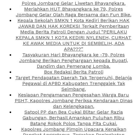
Polres Jombang Gelar Liwetan Bhayangkara.
Meriahkan HUT Bhayangkara ke 79, Polres
Jombang Gelar Olah Raga Bersama dan Fun Bike.
Kepala Sekolah SMKN 1 Kota Kediri Berikan HAK
JAWAB DAN HAK KOREKSI Terkait Pemberitaan
Media Berita Patroli Dengan Judul “PERILAKU
KEPALA SMKN 1 KOTA KEDIRI NYLENEH, CURHAT
KE AWAK MEDIA UNTUK DI SEMBELIH, ADA
APA???”
Tasyakuran Hari Bhayangkara ke -79, Polres
Jombang Berikan Penghargaan kepada Bupati,
Dandim dan Pemenang Lomba.
Box Redaksi Berita Patroli
Target Pendapatan Daerah Tak Terpenuhi, Belanja
Pegawai di APBD Kabupaten Trenggalek Tak
Seimbang.
Kesiapan Pengamanan Pengesahan Warga Baru
PSHT, Kapolres Jombang Periksa Kendaraan Dinas
dan Kelengkapan.
Satpol PP dan Bea Cukai Blitar Gelar Razia
Gabungan, Berhasil Amankan Puluhan Ribu
Batang Rokok Polos Tanpa Pita Cukai.
Kapolres Jombang Pimpin Upacara Kenaikan
Pangkat Anggotanya, Tegaskan Peningkatan