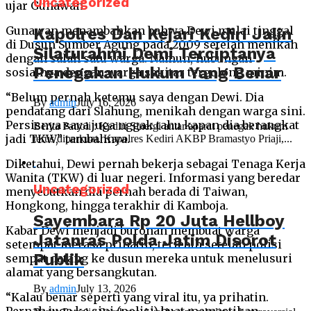
Uncategorized
ujar Gunawan.
Gunawan menambahkan bahwa Dewi mulai tinggal
Kapolres Dan Kejari Kediri Jalin
di Dusun Sumber Agung pada 2009 setelah menikah
Silaturahmi Demi Terciptanya
dengan salah satu warga. Namun, hubungan
Penegakan Hukum Yang Benar
sosialnya dengan warga sekitar tergolong minim.
“Belum pernah ketemu saya dengan Dewi. Dia
By
admin
July 16, 2026
pendatang dari Slahung, menikah dengan warga sini.
Persisnya saya juga nggak tahu kapan dia berangkat
Berita Patroli : Kediri Sinergi antar aparat penegak hukum
jadi TKW,” tambahnya.
terus diperkuat. Kapolres Kediri AKBP Bramastyo Priaji,...
Diketahui, Dewi pernah bekerja sebagai Tenaga Kerja
Wanita (TKW) di luar negeri. Informasi yang beredar
Uncategorized
menyebutkan dia pernah berada di Taiwan,
Hongkong, hingga terakhir di Kamboja.
Sayembara Rp 20 Juta Hellboy
Kabar Dewi menjadi buronan membuat warga
Jatanras Polda Jatim Disorot
setempat merasa prihatin, terlebih setelah polisi
Publik
sempat datang ke dusun mereka untuk menelusuri
alamat yang bersangkutan.
By
admin
July 13, 2026
“Kalau benar seperti yang viral itu, ya prihatin.