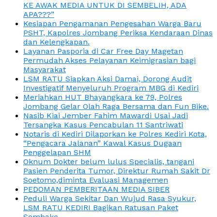
KE AWAK MEDIA UNTUK DI SEMBELIH, ADA
APA???”
Kesiapan Pengamanan Pengesahan Warga Baru
PSHT, Kapolres Jombang Periksa Kendaraan Dinas
dan Kelengkapan.
Layanan Pasporia di Car Free Day Magetan
Permudah Akses Pelayanan Keimigrasian bagi
Masyarakat
LSM RATU Siapkan Aksi Damai, Dorong Audit
Investigatif Menyeluruh Program MBG di Kediri
Meriahkan HUT Bhayangkara ke 79, Polres
Jombang Gelar Olah Raga Bersama dan Fun Bike.
Nasib Kiai Jember Fahim Mawardi Usai Jadi
Tersangka Kasus Pencabulan 11 Santriwati
Notaris di Kediri Dilaporkan ke Polres Kediri Kota,
“Pengacara Jalanan” Kawal Kasus Dugaan
Penggelapan SHM
Oknum Dokter belum lulus Specialis, tangani
Pasien Penderita Tumor, Direktur Rumah Sakit Dr
Soetomo,diminta Evaluasi Managemen
PEDOMAN PEMBERITAAN MEDIA SIBER
Peduli Warga Sekitar Dan Wujud Rasa Syukur,
LSM RATU KEDIRI Bagikan Ratusan Paket
Sembako