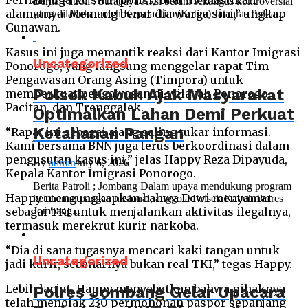
Pernah juga ke sini (polisi) buat memastikan
Berita Patroli : Surabaya Aksi berani sekaligus kontroversial
alamatnya. Memang benar dia warga sini,” ungkap
yang dilakukan oleh Kepala Tim (Katim) Jatanras Polda...
Gunawan.
Kasus ini juga memantik reaksi dari Kantor Imigrasi
Uncategorized
Ponorogo, yang langsung menggelar rapat Tim
Pengawasan Orang Asing (Timpora) untuk
Polsek Kabuh Ajak Masyarakat
memperkuat pengawasan di wilayah Ponorogo,
Pacitan, dan Trenggalek.
Optimalkan Lahan Demi Perkuat
Ketahanan Pangan
“Rapat ini sebagai ajang saling tukar informasi.
Kami bersama BNN juga terus berkoordinasi dalam
pengusutan kasus ini,” jelas Happy Reza Dipayuda,
By
admin
July 6, 2026
Kepala Kantor Imigrasi Ponorogo.
Berita Patroli ; Jombang Dalam upaya mendukung program
Happy mengungkapkan bahwa Dewi menyamar
ketahanan pangan nasional, anggota Polsek Kabuh Polres
Jombang...
sebagai TKI untuk menjalankan aktivitas ilegalnya,
termasuk merekrut kurir narkoba.
“Dia di sana tugasnya mencari kaki tangan untuk
Uncategorized
jadi kurir, sebenarnya bukan real TKI,” tegas Happy.
Lebih lanjut, Happy menyebutkan bahwa pihaknya
Polres Jombang Gelar Upacara
telah menolak 230 permohonan paspor sepanjang