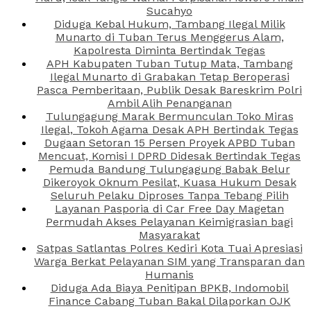
Sucahyo
Diduga Kebal Hukum, Tambang Ilegal Milik
Munarto di Tuban Terus Menggerus Alam,
Kapolresta Diminta Bertindak Tegas
APH Kabupaten Tuban Tutup Mata, Tambang
Ilegal Munarto di Grabakan Tetap Beroperasi
Pasca Pemberitaan, Publik Desak Bareskrim Polri
Ambil Alih Penanganan
Tulungagung Marak Bermunculan Toko Miras
Ilegal, Tokoh Agama Desak APH Bertindak Tegas
Dugaan Setoran 15 Persen Proyek APBD Tuban
Mencuat, Komisi I DPRD Didesak Bertindak Tegas
Pemuda Bandung Tulungagung Babak Belur
Dikeroyok Oknum Pesilat, Kuasa Hukum Desak
Seluruh Pelaku Diproses Tanpa Tebang Pilih
Layanan Pasporia di Car Free Day Magetan
Permudah Akses Pelayanan Keimigrasian bagi
Masyarakat
Satpas Satlantas Polres Kediri Kota Tuai Apresiasi
Warga Berkat Pelayanan SIM yang Transparan dan
Humanis
Diduga Ada Biaya Penitipan BPKB, Indomobil
Finance Cabang Tuban Bakal Dilaporkan OJK