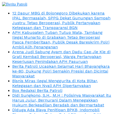
12 Dapur MBG di Bojonegoro Dibekukan karena
IPAL Bermasalah, SPPG Dekat Gunungan Sampah
Justru Tetap Beroperasi, Publik Pertanyakan
Ketegasan dan Transparansi BGN
APH Kabupaten Tuban Tutup Mata, Tambang
Ilegal Munarto di Grabakan Tetap Beroperasi
Pasca Pemberitaan, Publik Desak Bareskrim Polri
Ambil Alih Penanganan
Arena Judi Sabung Ayam dan Dadu Cap Jie Kie di
Grati Kembali Beroperasi, Warga Pertanyakan
Keseriusan Penindakan APH Pasuruan
Berita Patroli Ucapkan Selamat Hari Bhayangkara
ke-80, Dukung Polri Semakin Presisi dan Dicintai
Masyarakat
Bisnis Miras Ilegal Menggurita di Kota Blitar,
Ketegasan dan Nyali APH Dipertanyakan
Box Redaksi Berita Patroli
Didi Sungkono, S.H., M.H : Polisinya Masyarakat itu
Harus Jujur, Bernurani Dalam Menegakkan
Hukum Berkeadilan Beradab dan Bermartabat
Diduga Ada Biaya Penitipan BPKB, Indomobil