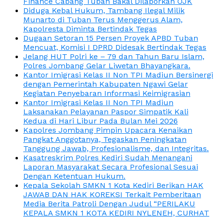
Finance Cabang Tuban Bakal Dilaporkan OJK
Diduga Kebal Hukum, Tambang Ilegal Milik
Munarto di Tuban Terus Menggerus Alam,
Kapolresta Diminta Bertindak Tegas
Dugaan Setoran 15 Persen Proyek APBD Tuban
Mencuat, Komisi I DPRD Didesak Bertindak Tegas
Jelang HUT Polri ke – 79 dan Tahun Baru Islam,
Polres Jombang Gelar Liwetan Bhayangkara.
Kantor Imigrasi Kelas II Non TPI Madiun Bersinergi
dengan Pemerintah Kabupaten Ngawi Gelar
Kegiatan Penyebaran Informasi Keimigrasian
Kantor Imigrasi Kelas II Non TPI Madiun
Laksanakan Pelayanan Paspor Simpatik Kali
Kedua di Hari Libur Pada Bulan Mei 2026
Kapolres Jombang Pimpin Upacara Kenaikan
Pangkat Anggotanya, Tegaskan Peningkatan
Tanggung Jawab, Profesionalisme, dan Integritas.
Kasatreskrim Polres Kediri Sudah Menangani
Laporan Masyarakat Secara Profesional Sesuai
Dengan Ketentuan Hukum.
Kepala Sekolah SMKN 1 Kota Kediri Berikan HAK
JAWAB DAN HAK KOREKSI Terkait Pemberitaan
Media Berita Patroli Dengan Judul “PERILAKU
KEPALA SMKN 1 KOTA KEDIRI NYLENEH, CURHAT