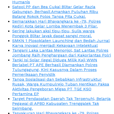
Humanis
Satpol PP dan Bea Cukai Blitar Gelar Razia
Gabungan, Berhasil Amankan Puluhan Ribu
Batang Rokok Polos Tanpa Pita Cukai.
Semarakkan Hari Bhayangkara ke -79, Polres
Kediri Kota Gelar Lomba Menembak 3 Pilar.
Sering lakukan aksi tipu-tipu, Sulis warga
Ponggok Blitar layak dapat sangsi moral.
SMKN 1 Plosoklaten Launching dan Bedah Jurnal
Karya Inovasi menjadi Kekayaan Intelektual
Tangani Laka Lantas Menonjol, Sat Lantas Polres
Jombang Raih Penghargaan dari Kakorlantas Polri
Tanki Isi Solar Ilegal Diduga Milik Kaji WWN
Berlabel PT APE Berhasil Diamankan Polres
Tulungagung, Kini Kasusnya Dalam Proses
Pemeriksaan Penyidik
Tanpa Sosialisasi dan Sebabkan Infrastruktur
Rusak, Warga Kumpulrejo Tuban Hentikan Paksa
Aktivitas Pengeboran Migas PT TGE KSO
Pertamina EP
Target Pendapatan Daerah Tak Terpenuhi, Belanja
Pegawai di APBD Kabupaten Trenggalek Tak
Seimbang.
Tasyakuran Hari Bhayangkara ke -79, Polres