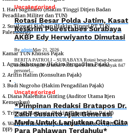
Uncategorized
1. Hari Sugiharto (Hakim Tinggi Ditjen Badan
Peradilan Militer dan TUN)
Rotasi Besar Polda Jatim, Kasat
2. Susilowati Siahaan (Hakim Tinggi PT TUN
Reskrim Polrestabes Surabaya
Palembang)
AKBP Edy Herwiyanto Dimutasi
By
admin
May 21, 2026
Kamar TUN Khusus Pajak
BERITA PATROLI – SURABAYA Rotasi besar-besaran
1. Agus Suharsono (Hakim Pengadilan Pajak)
kembali bergulir di tubuh Polda Jawa Timur. Sebanyak 847
personel...
2. Arifin Halim (Konsultan Pajak)
3. Budi Nugroho (Hakim Pengadilan Pajak)
Uncategorized
4. Diana Malemita Ginting (Auditor Utama Itjen
Kemenkeu)
*Pimpinan Redaksi Bratapos Dr.
Zaibi Susanto Ajak Generasi
5. Triyono Martanto (Hakim Pengadilan Pajak)
Muda Untuk Lanjutkan Cita-Cita
6. Wahyu Widodo (Kepala Subdirektorat Penyidikan
Para Pahlawan Terdahulu*
DJP)