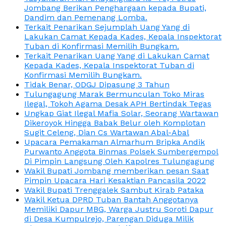
Jombang Berikan Penghargaan kepada Bupati,
Dandim dan Pemenang Lomba.
Terkait Penarikan Sejumplah Uang Yang di
Lakukan Camat Kepada Kades, Kepala Inspektorat
Tuban di Konfirmasi Memilih Bungkam.
Terkait Penarikan Uang Yang di Lakukan Camat
Kepada Kades, Kepala Inspektorat Tuban di
Konfirmasi Memilih Bungkam.
Tidak Benar, ODGJ Dipasung 3 Tahun
Tulungagung Marak Bermunculan Toko Miras
Ilegal, Tokoh Agama Desak APH Bertindak Tegas
Ungkap Giat Ilegal Mafia Solar, Seorang Wartawan
Dikeroyok Hingga Babak Belur oleh Komplotan
Sugit Celeng, Dian Cs Wartawan Abal-Abal
Upacara Pemakaman Almarhum Bripka Andik
Purwanto Anggota Binmas Polsek Sumbergempol
Di Pimpin Langsung Oleh Kapolres Tulungagung
Wakil Bupati Jombang memberikan pesan Saat
Pimpin Upacara Hari Kesaktian Pancasila 2022
Wakil Bupati Trenggalek Sambut Kirab Pataka
Wakil Ketua DPRD Tuban Bantah Anggotanya
Memiliki Dapur MBG, Warga Justru Soroti Dapur
di Desa Kumpulrejo, Parengan Diduga Milik