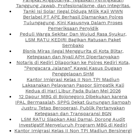
Tanggung Jawab, Profesionalisme, dan Integritas.
Tanki Isi Solar Ilegal Diduga Milik Kaji WWN
Berlabel PT APE Berhasil Diamankan Polres
Tulungagung, Kini Kasusnya Dalam Proses
Pemeriksaan Penyidik
Peduli Warga Sekitar Dan Wujud Rasa Syukur,
LSM RATU KEDIRI Bagikan Ratusan Paket
Sembako
Bisnis Miras Ilegal Menggurita di Kota Blitar,
Ketegasan dan Nyali APH Dipertanyakan
Notaris di Kediri Dilaporkan ke Polres Kediri Kota,
“Pengacara Jalanan” Kawal Kasus Dugaan
Penggelapan SHM
Kantor Imigrasi Kelas II Non TPI Madiun
Laksanakan Pelayanan Paspor Simpatik Kali
Kedua di Hari Libur Pada Bulan Mei 2026
12 Dapur MBG di Bojonegoro Dibekukan karena
IPAL Bermasalah, SPPG Dekat Gunungan Sampah
Justru Tetap Beroperasi, Publik Pertanyakan
Ketegasan dan Transparansi BGN
LSM RATU Siapkan Aksi Damai, Dorong Audit
Investigatif Menyeluruh Program MBG di Kediri
Kantor Imigrasi Kelas II Non TPI Madiun Bersinergi