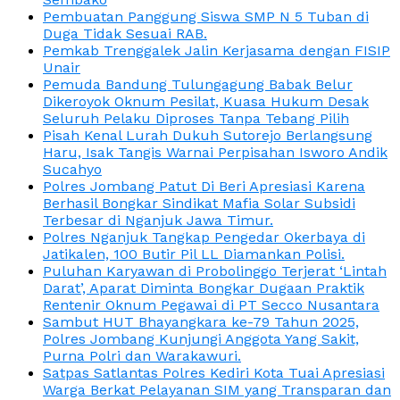
Pembuatan Panggung Siswa SMP N 5 Tuban di
Duga Tidak Sesuai RAB.
Pemkab Trenggalek Jalin Kerjasama dengan FISIP
Unair
Pemuda Bandung Tulungagung Babak Belur
Dikeroyok Oknum Pesilat, Kuasa Hukum Desak
Seluruh Pelaku Diproses Tanpa Tebang Pilih
Pisah Kenal Lurah Dukuh Sutorejo Berlangsung
Haru, Isak Tangis Warnai Perpisahan Isworo Andik
Sucahyo
Polres Jombang Patut Di Beri Apresiasi Karena
Berhasil Bongkar Sindikat Mafia Solar Subsidi
Terbesar di Nganjuk Jawa Timur.
Polres Nganjuk Tangkap Pengedar Okerbaya di
Jatikalen, 100 Butir Pil LL Diamankan Polisi.
Puluhan Karyawan di Probolinggo Terjerat ‘Lintah
Darat’, Aparat Diminta Bongkar Dugaan Praktik
Rentenir Oknum Pegawai di PT Secco Nusantara
Sambut HUT Bhayangkara ke-79 Tahun 2025,
Polres Jombang Kunjungi Anggota Yang Sakit,
Purna Polri dan Warakawuri.
Satpas Satlantas Polres Kediri Kota Tuai Apresiasi
Warga Berkat Pelayanan SIM yang Transparan dan