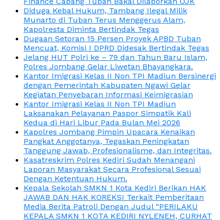
Finance Cabang Tuban Bakal Dilaporkan OJK
Diduga Kebal Hukum, Tambang Ilegal Milik
Munarto di Tuban Terus Menggerus Alam,
Kapolresta Diminta Bertindak Tegas
Dugaan Setoran 15 Persen Proyek APBD Tuban
Mencuat, Komisi I DPRD Didesak Bertindak Tegas
Jelang HUT Polri ke – 79 dan Tahun Baru Islam,
Polres Jombang Gelar Liwetan Bhayangkara.
Kantor Imigrasi Kelas II Non TPI Madiun Bersinergi
dengan Pemerintah Kabupaten Ngawi Gelar
Kegiatan Penyebaran Informasi Keimigrasian
Kantor Imigrasi Kelas II Non TPI Madiun
Laksanakan Pelayanan Paspor Simpatik Kali
Kedua di Hari Libur Pada Bulan Mei 2026
Kapolres Jombang Pimpin Upacara Kenaikan
Pangkat Anggotanya, Tegaskan Peningkatan
Tanggung Jawab, Profesionalisme, dan Integritas.
Kasatreskrim Polres Kediri Sudah Menangani
Laporan Masyarakat Secara Profesional Sesuai
Dengan Ketentuan Hukum.
Kepala Sekolah SMKN 1 Kota Kediri Berikan HAK
JAWAB DAN HAK KOREKSI Terkait Pemberitaan
Media Berita Patroli Dengan Judul “PERILAKU
KEPALA SMKN 1 KOTA KEDIRI NYLENEH, CURHAT