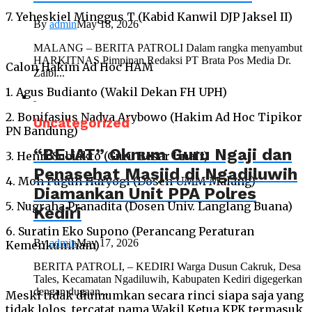
7. Yeheskiel Minggus T (Kabid Kanwil DJP Jaksel II)
By
admin
May 18, 2026
MALANG – BERITA PATROLI Dalam rangka menyambut
HARKITNAS Pimpinan Redaksi PT Brata Pos Media Dr.
Calon Hakim Ad Hoc HAM
Zaibi...
1. Agus Budianto (Wakil Dekan FH UPH)
2. Bonifasius Nadya Arybowo (Hakim Ad Hoc Tipikor
Uncategorized
PN Bandung)
“BEJAT” Oknum Guru Ngaji dan
3. Henri Subiakto (Guru Besar Unair)
Penasehat Masjid di Ngadiluwih
4. Moh Puguh Haryogi (Dosen UMM Malang)
Diamankan Unit PPA Polres
5. Nugraha Pranadita (Dosen Univ. Langlang Buana)
Kediri
6. Suratin Eko Supono (Perancang Peraturan
By
admin
May 17, 2026
Kemenkumham)
BERITA PATROLI, – KEDIRI Warga Dusun Cakruk, Desa
Tales, Kecamatan Ngadiluwih, Kabupaten Kediri digegerkan
dengan dugaan...
Meski tidak diumumkan secara rinci siapa saja yang
tidak lolos, tercatat nama Wakil Ketua KPK termasuk