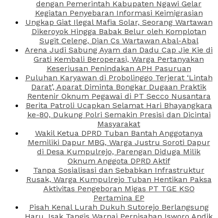
dengan Pemerintah Kabupaten Ngawi Gelar
Kegiatan Penyebaran Informasi Keimigrasian
Ungkap Giat Ilegal Mafia Solar, Seorang Wartawan
Dikeroyok Hingga Babak Belur oleh Komplotan
Sugit Celeng, Dian Cs Wartawan Abal-Abal
Arena Judi Sabung Ayam dan Dadu Cap Jie Kie di
Grati Kembali Beroperasi, Warga Pertanyakan
Keseriusan Penindakan APH Pasuruan
Puluhan Karyawan di Probolinggo Terjerat ‘Lintah
Darat’, Aparat Diminta Bongkar Dugaan Praktik
Rentenir Oknum Pegawai di PT Secco Nusantara
Berita Patroli Ucapkan Selamat Hari Bhayangkara
ke-80, Dukung Polri Semakin Presisi dan Dicintai
Masyarakat
Wakil Ketua DPRD Tuban Bantah Anggotanya
Memiliki Dapur MBG, Warga Justru Soroti Dapur
di Desa Kumpulrejo, Parengan Diduga Milik
Oknum Anggota DPRD Aktif
Tanpa Sosialisasi dan Sebabkan Infrastruktur
Rusak, Warga Kumpulrejo Tuban Hentikan Paksa
Aktivitas Pengeboran Migas PT TGE KSO
Pertamina EP
Pisah Kenal Lurah Dukuh Sutorejo Berlangsung
Haru, Isak Tangis Warnai Perpisahan Isworo Andik