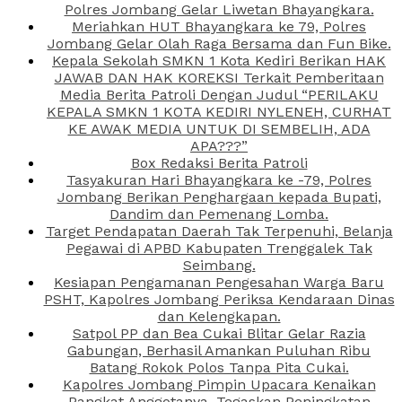
Polres Jombang Gelar Liwetan Bhayangkara.
Meriahkan HUT Bhayangkara ke 79, Polres
Jombang Gelar Olah Raga Bersama dan Fun Bike.
Kepala Sekolah SMKN 1 Kota Kediri Berikan HAK
JAWAB DAN HAK KOREKSI Terkait Pemberitaan
Media Berita Patroli Dengan Judul “PERILAKU
KEPALA SMKN 1 KOTA KEDIRI NYLENEH, CURHAT
KE AWAK MEDIA UNTUK DI SEMBELIH, ADA
APA???”
Box Redaksi Berita Patroli
Tasyakuran Hari Bhayangkara ke -79, Polres
Jombang Berikan Penghargaan kepada Bupati,
Dandim dan Pemenang Lomba.
Target Pendapatan Daerah Tak Terpenuhi, Belanja
Pegawai di APBD Kabupaten Trenggalek Tak
Seimbang.
Kesiapan Pengamanan Pengesahan Warga Baru
PSHT, Kapolres Jombang Periksa Kendaraan Dinas
dan Kelengkapan.
Satpol PP dan Bea Cukai Blitar Gelar Razia
Gabungan, Berhasil Amankan Puluhan Ribu
Batang Rokok Polos Tanpa Pita Cukai.
Kapolres Jombang Pimpin Upacara Kenaikan
Pangkat Anggotanya, Tegaskan Peningkatan