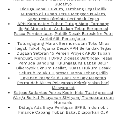
Sucahyo
Diduga Kebal Hukum, Tambang Ilegal Milik
Munarto di Tuban Terus Menggerus Alam,
Kapolresta Diminta Bertindak Tegas
APH Kabupaten Tuban Tutup Mata, Tambang
Ilegal Munarto di Grabakan Tetap Beroperasi
Pasca Pemberitaan, Publik Desak Bareskrim Polri
Ambil Alih Penanganan
Tulungagung Marak Bermunculan Toko Miras
Ilegal, Tokoh Agama Desak APH Bertindak Tegas
Dugaan Setoran 15 Persen Proyek APBD Tuban
Mencuat, Komisi I DPRD Didesak Bertindak Tegas
Pemuda Bandung Tulungagung Babak Belur
Dikeroyok Oknum Pesilat, Kuasa Hukum Desak
Seluruh Pelaku Diproses Tanpa Tebang Pilih
Layanan Pasporia di Car Free Day Magetan
Permudah Akses Pelayanan Keimigrasian bagi
Masyarakat
Satpas Satlantas Polres Kediri Kota Tuai Apresiasi
Warga Berkat Pelayanan SIM yang Transparan dan
Humanis
Diduga Ada Biaya Penitipan BPKB, Indomobil
Finance Cabang Tuban Bakal Dilaporkan OJK