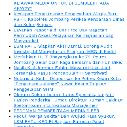
KE AWAK MEDIA UNTUK DI SEMBELIH, ADA
APA???”
Kesiapan Pengamanan Pengesahan Warga Baru
PSHT, Kapolres Jombang Periksa Kendaraan Dinas
dan Kelengkapan.
Layanan Pasporia di Car Free Day Magetan
Permudah Akses Pelayanan Keimigrasian bagi
Masyarakat
LSM RATU Siapkan Aksi Damai, Dorong Audit
Investigatif Menyeluruh Program MBG di Kediri
Meriahkan HUT Bhayangkara ke 79, Polres
Jombang Gelar Olah Raga Bersama dan Fun Bike.
Nasib Kiai Jember Fahim Mawardi Usai Jadi
Tersangka Kasus Pencabulan 11 Santriwati
Notaris di Kediri Dilaporkan ke Polres Kediri Kota,
“Pengacara Jalanan” Kawal Kasus Dugaan
Penggelapan SHM
Oknum Dokter belum lulus Specialis, tangani
Pasien Penderita Tumor, Direktur Rumah Sakit Dr
Soetomo,diminta Evaluasi Managemen
PEDOMAN PEMBERITAAN MEDIA SIBER
Peduli Warga Sekitar Dan Wujud Rasa Syukur,
LSM RATU KEDIRI Bagikan Ratusan Paket
Sembako