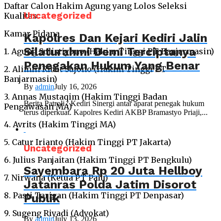
Daftar Calon Hakim Agung yang Lolos Seleksi
Uncategorized
Kualitas:
Kamar Pidana
Kapolres Dan Kejari Kediri Jalin
Silaturahmi Demi Terciptanya
1. Agung Sulistiyono (Hakim Tinggi PT Banjarmasin)
Penegakan Hukum Yang Benar
2. Alimin Ribut Sujono (Hakim Tinggi PT
Banjarmasin)
By
admin
July 16, 2026
3. Annas Mustaqim (Hakim Tinggi Badan
Berita Patroli : Kediri Sinergi antar aparat penegak hukum
Pengawasan MA)
terus diperkuat. Kapolres Kediri AKBP Bramastyo Priaji,...
4. Avrits (Hakim Tinggi MA)
5. Catur Irianto (Hakim Tinggi PT Jakarta)
Uncategorized
6. Julius Panjaitan (Hakim Tinggi PT Bengkulu)
Sayembara Rp 20 Juta Hellboy
7. Nirwana (Ketua PT Palu)
Jatanras Polda Jatim Disorot
8. Pasti Tarigan (Hakim Tinggi PT Denpasar)
Publik
9. Sugeng Riyadi (Advokat)
By
admin
July 13, 2026