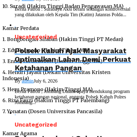
10. Suradi (Hakim Tinggi Badan Pengawasan MA)
Berita Patroli : Surabaya Aksi berani sekaligus kontroversial
yang dilakukan oleh Kepala Tim (Katim) Jatanras Polda...
Kamar Perdata
Uncategorized
1. Bongbongan Silaban (Hakim Tinggi PT Medan)
Polsek Kabuh Ajak Masyarakat
2. Edy Pramono (Hakim Tinggi MA)
Optimalkan Lahan Demi Perkuat
3. Ennid Hasanuddin (Hakim Tinggi MA)
Ketahanan Pangan
4. Hendri Jayadi (Dekan Universitas Kristen
Indonesia)
By
admin
July 6, 2026
5. Heru Pramono (Hakim Tinggi MA)
Berita Patroli ; Jombang Dalam upaya mendukung program
ketahanan pangan nasional, anggota Polsek Kabuh Polres
6. Riza Fauzi (Hakim Tinggi PT Palembang)
Jombang...
7. Yonatan (Dosen Universitas Pancasila)
Uncategorized
Kamar Agama