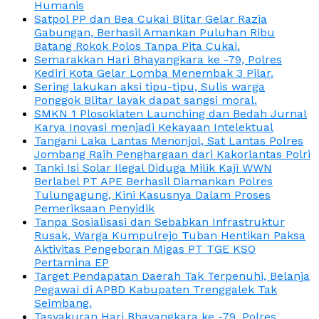
Humanis
Satpol PP dan Bea Cukai Blitar Gelar Razia
Gabungan, Berhasil Amankan Puluhan Ribu
Batang Rokok Polos Tanpa Pita Cukai.
Semarakkan Hari Bhayangkara ke -79, Polres
Kediri Kota Gelar Lomba Menembak 3 Pilar.
Sering lakukan aksi tipu-tipu, Sulis warga
Ponggok Blitar layak dapat sangsi moral.
SMKN 1 Plosoklaten Launching dan Bedah Jurnal
Karya Inovasi menjadi Kekayaan Intelektual
Tangani Laka Lantas Menonjol, Sat Lantas Polres
Jombang Raih Penghargaan dari Kakorlantas Polri
Tanki Isi Solar Ilegal Diduga Milik Kaji WWN
Berlabel PT APE Berhasil Diamankan Polres
Tulungagung, Kini Kasusnya Dalam Proses
Pemeriksaan Penyidik
Tanpa Sosialisasi dan Sebabkan Infrastruktur
Rusak, Warga Kumpulrejo Tuban Hentikan Paksa
Aktivitas Pengeboran Migas PT TGE KSO
Pertamina EP
Target Pendapatan Daerah Tak Terpenuhi, Belanja
Pegawai di APBD Kabupaten Trenggalek Tak
Seimbang.
Tasyakuran Hari Bhayangkara ke -79, Polres