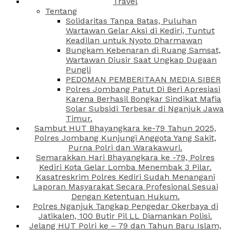
Travel
Tentang
Solidaritas Tanpa Batas, Puluhan
Wartawan Gelar Aksi di Kediri, Tuntut
Keadilan untuk Nyoto Dharmawan
Bungkam Kebenaran di Ruang Samsat,
Wartawan Diusir Saat Ungkap Dugaan
Pungli
PEDOMAN PEMBERITAAN MEDIA SIBER
Polres Jombang Patut Di Beri Apresiasi
Karena Berhasil Bongkar Sindikat Mafia
Solar Subsidi Terbesar di Nganjuk Jawa
Timur.
Sambut HUT Bhayangkara ke-79 Tahun 2025,
Polres Jombang Kunjungi Anggota Yang Sakit,
Purna Polri dan Warakawuri.
Semarakkan Hari Bhayangkara ke -79, Polres
Kediri Kota Gelar Lomba Menembak 3 Pilar.
Kasatreskrim Polres Kediri Sudah Menangani
Laporan Masyarakat Secara Profesional Sesuai
Dengan Ketentuan Hukum.
Polres Nganjuk Tangkap Pengedar Okerbaya di
Jatikalen, 100 Butir Pil LL Diamankan Polisi.
Jelang HUT Polri ke – 79 dan Tahun Baru Islam,