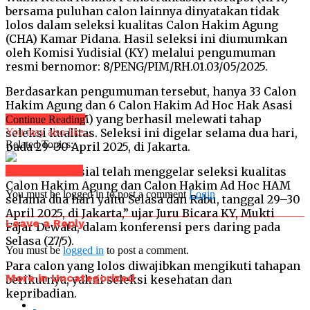
bersama puluhan calon lainnya dinyatakan tidak
lolos dalam seleksi kualitas Calon Hakim Agung
(CHA) Kamar Pidana. Hasil seleksi ini diumumkan
oleh Komisi Yudisial (KY) melalui pengumuman
resmi bernomor: 8/PENG/PIM/RH.01.03/05/2025.
Berdasarkan pengumuman tersebut, hanya 33 Calon
Hakim Agung dan 6 Calon Hakim Ad Hoc Hak Asasi
Manusia (HAM) yang berhasil melewati tahap
Continue Reading
seleksi kualitas. Seleksi ini digelar selama dua hari,
You may also like...
Related Topics:
pada 29–30 April 2025, di Jakarta.
“Komisi Yudisial telah menggelar seleksi kualitas
Click to comment
Calon Hakim Agung dan Calon Hakim Ad Hoc HAM
You must be logged in to post a comment
Login
selama dua hari yaitu Selasa dan Rabu, tanggal 29–30
April 2025, di Jakarta,” ujar Juru Bicara KY, Mukti
Leave a Reply
Fajar Dewata, dalam konferensi pers daring pada
Selasa (27/5).
You must be
logged in
to post a comment.
Para calon yang lolos diwajibkan mengikuti tahapan
More in Uncategorized
berikutnya, yakni seleksi kesehatan dan
kepribadian.