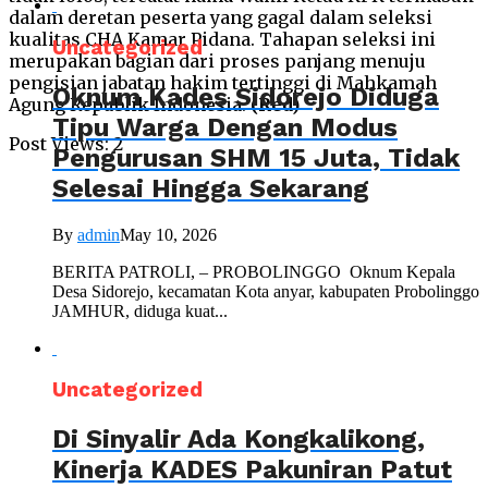
dalam deretan peserta yang gagal dalam seleksi
kualitas CHA Kamar Pidana. Tahapan seleksi ini
Uncategorized
merupakan bagian dari proses panjang menuju
pengisian jabatan hakim tertinggi di Mahkamah
Oknum Kades Sidorejo Diduga
Agung Republik Indonesia.
(Red)
Tipu Warga Dengan Modus
Post Views:
2
Pengurusan SHM 15 Juta, Tidak
Selesai Hingga Sekarang
By
admin
May 10, 2026
BERITA PATROLI, – PROBOLINGGO Oknum Kepala
Desa Sidorejo, kecamatan Kota anyar, kabupaten Probolinggo
JAMHUR, diduga kuat...
Uncategorized
Di Sinyalir Ada Kongkalikong,
Kinerja KADES Pakuniran Patut