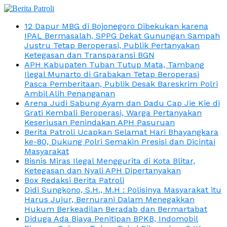
12 Dapur MBG di Bojonegoro Dibekukan karena
IPAL Bermasalah, SPPG Dekat Gunungan Sampah
Justru Tetap Beroperasi, Publik Pertanyakan
Ketegasan dan Transparansi BGN
APH Kabupaten Tuban Tutup Mata, Tambang
Ilegal Munarto di Grabakan Tetap Beroperasi
Pasca Pemberitaan, Publik Desak Bareskrim Polri
Ambil Alih Penanganan
Arena Judi Sabung Ayam dan Dadu Cap Jie Kie di
Grati Kembali Beroperasi, Warga Pertanyakan
Keseriusan Penindakan APH Pasuruan
Berita Patroli Ucapkan Selamat Hari Bhayangkara
ke-80, Dukung Polri Semakin Presisi dan Dicintai
Masyarakat
Bisnis Miras Ilegal Menggurita di Kota Blitar,
Ketegasan dan Nyali APH Dipertanyakan
Box Redaksi Berita Patroli
Didi Sungkono, S.H., M.H : Polisinya Masyarakat itu
Harus Jujur, Bernurani Dalam Menegakkan
Hukum Berkeadilan Beradab dan Bermartabat
Diduga Ada Biaya Penitipan BPKB, Indomobil