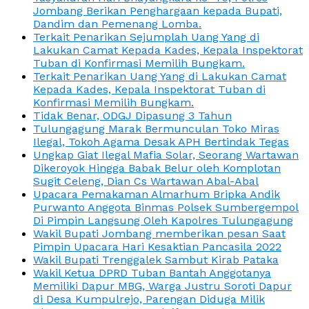
Jombang Berikan Penghargaan kepada Bupati,
Dandim dan Pemenang Lomba.
Terkait Penarikan Sejumplah Uang Yang di
Lakukan Camat Kepada Kades, Kepala Inspektorat
Tuban di Konfirmasi Memilih Bungkam.
Terkait Penarikan Uang Yang di Lakukan Camat
Kepada Kades, Kepala Inspektorat Tuban di
Konfirmasi Memilih Bungkam.
Tidak Benar, ODGJ Dipasung 3 Tahun
Tulungagung Marak Bermunculan Toko Miras
Ilegal, Tokoh Agama Desak APH Bertindak Tegas
Ungkap Giat Ilegal Mafia Solar, Seorang Wartawan
Dikeroyok Hingga Babak Belur oleh Komplotan
Sugit Celeng, Dian Cs Wartawan Abal-Abal
Upacara Pemakaman Almarhum Bripka Andik
Purwanto Anggota Binmas Polsek Sumbergempol
Di Pimpin Langsung Oleh Kapolres Tulungagung
Wakil Bupati Jombang memberikan pesan Saat
Pimpin Upacara Hari Kesaktian Pancasila 2022
Wakil Bupati Trenggalek Sambut Kirab Pataka
Wakil Ketua DPRD Tuban Bantah Anggotanya
Memiliki Dapur MBG, Warga Justru Soroti Dapur
di Desa Kumpulrejo, Parengan Diduga Milik