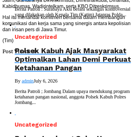
Jatim, diantaranya Dirreskrimsus, Dirresnarkoba, Dirlantas,
Kabidhumas, Wadirintelkam, serta KBO Ditreskrimsus.
Berita Patroli : Surabaya Aksi berani sekaligus kontroversial
yang dilakukan oleh Kepala Tim (Katim) Jatanras Polda...
Hal itu menandai komitmen bersama dalam membangun
komunikasi dan kerja sama yang sinergis antara kepolisian
dan insan pers di Jawa Timur.
Uncategorized
(Tim)
Polsek Kabuh Ajak Masyarakat
Post Views:
10
Optimalkan Lahan Demi Perkuat
Ketahanan Pangan
By
admin
July 6, 2026
Berita Patroli ; Jombang Dalam upaya mendukung program
ketahanan pangan nasional, anggota Polsek Kabuh Polres
Jombang...
Uncategorized