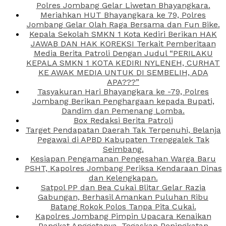
Polres Jombang Gelar Liwetan Bhayangkara.
Meriahkan HUT Bhayangkara ke 79, Polres
Jombang Gelar Olah Raga Bersama dan Fun Bike.
Kepala Sekolah SMKN 1 Kota Kediri Berikan HAK
JAWAB DAN HAK KOREKSI Terkait Pemberitaan
Media Berita Patroli Dengan Judul “PERILAKU
KEPALA SMKN 1 KOTA KEDIRI NYLENEH, CURHAT
KE AWAK MEDIA UNTUK DI SEMBELIH, ADA
APA???”
Tasyakuran Hari Bhayangkara ke -79, Polres
Jombang Berikan Penghargaan kepada Bupati,
Dandim dan Pemenang Lomba.
Box Redaksi Berita Patroli
Target Pendapatan Daerah Tak Terpenuhi, Belanja
Pegawai di APBD Kabupaten Trenggalek Tak
Seimbang.
Kesiapan Pengamanan Pengesahan Warga Baru
PSHT, Kapolres Jombang Periksa Kendaraan Dinas
dan Kelengkapan.
Satpol PP dan Bea Cukai Blitar Gelar Razia
Gabungan, Berhasil Amankan Puluhan Ribu
Batang Rokok Polos Tanpa Pita Cukai.
Kapolres Jombang Pimpin Upacara Kenaikan
Pangkat Anggotanya, Tegaskan Peningkatan