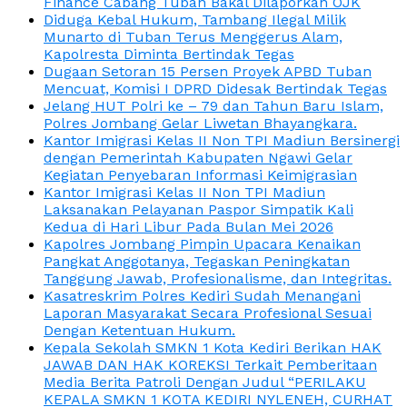
Finance Cabang Tuban Bakal Dilaporkan OJK
Diduga Kebal Hukum, Tambang Ilegal Milik
Munarto di Tuban Terus Menggerus Alam,
Kapolresta Diminta Bertindak Tegas
Dugaan Setoran 15 Persen Proyek APBD Tuban
Mencuat, Komisi I DPRD Didesak Bertindak Tegas
Jelang HUT Polri ke – 79 dan Tahun Baru Islam,
Polres Jombang Gelar Liwetan Bhayangkara.
Kantor Imigrasi Kelas II Non TPI Madiun Bersinergi
dengan Pemerintah Kabupaten Ngawi Gelar
Kegiatan Penyebaran Informasi Keimigrasian
Kantor Imigrasi Kelas II Non TPI Madiun
Laksanakan Pelayanan Paspor Simpatik Kali
Kedua di Hari Libur Pada Bulan Mei 2026
Kapolres Jombang Pimpin Upacara Kenaikan
Pangkat Anggotanya, Tegaskan Peningkatan
Tanggung Jawab, Profesionalisme, dan Integritas.
Kasatreskrim Polres Kediri Sudah Menangani
Laporan Masyarakat Secara Profesional Sesuai
Dengan Ketentuan Hukum.
Kepala Sekolah SMKN 1 Kota Kediri Berikan HAK
JAWAB DAN HAK KOREKSI Terkait Pemberitaan
Media Berita Patroli Dengan Judul “PERILAKU
KEPALA SMKN 1 KOTA KEDIRI NYLENEH, CURHAT