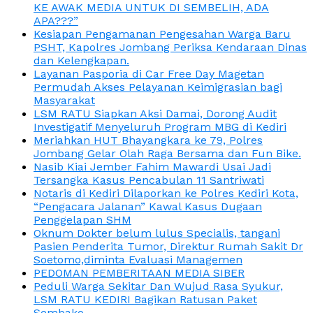
KE AWAK MEDIA UNTUK DI SEMBELIH, ADA
APA???”
Kesiapan Pengamanan Pengesahan Warga Baru
PSHT, Kapolres Jombang Periksa Kendaraan Dinas
dan Kelengkapan.
Layanan Pasporia di Car Free Day Magetan
Permudah Akses Pelayanan Keimigrasian bagi
Masyarakat
LSM RATU Siapkan Aksi Damai, Dorong Audit
Investigatif Menyeluruh Program MBG di Kediri
Meriahkan HUT Bhayangkara ke 79, Polres
Jombang Gelar Olah Raga Bersama dan Fun Bike.
Nasib Kiai Jember Fahim Mawardi Usai Jadi
Tersangka Kasus Pencabulan 11 Santriwati
Notaris di Kediri Dilaporkan ke Polres Kediri Kota,
“Pengacara Jalanan” Kawal Kasus Dugaan
Penggelapan SHM
Oknum Dokter belum lulus Specialis, tangani
Pasien Penderita Tumor, Direktur Rumah Sakit Dr
Soetomo,diminta Evaluasi Managemen
PEDOMAN PEMBERITAAN MEDIA SIBER
Peduli Warga Sekitar Dan Wujud Rasa Syukur,
LSM RATU KEDIRI Bagikan Ratusan Paket
Sembako