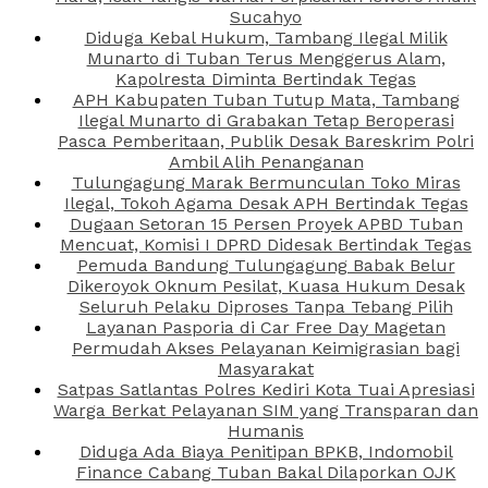
Sucahyo
Diduga Kebal Hukum, Tambang Ilegal Milik
Munarto di Tuban Terus Menggerus Alam,
Kapolresta Diminta Bertindak Tegas
APH Kabupaten Tuban Tutup Mata, Tambang
Ilegal Munarto di Grabakan Tetap Beroperasi
Pasca Pemberitaan, Publik Desak Bareskrim Polri
Ambil Alih Penanganan
Tulungagung Marak Bermunculan Toko Miras
Ilegal, Tokoh Agama Desak APH Bertindak Tegas
Dugaan Setoran 15 Persen Proyek APBD Tuban
Mencuat, Komisi I DPRD Didesak Bertindak Tegas
Pemuda Bandung Tulungagung Babak Belur
Dikeroyok Oknum Pesilat, Kuasa Hukum Desak
Seluruh Pelaku Diproses Tanpa Tebang Pilih
Layanan Pasporia di Car Free Day Magetan
Permudah Akses Pelayanan Keimigrasian bagi
Masyarakat
Satpas Satlantas Polres Kediri Kota Tuai Apresiasi
Warga Berkat Pelayanan SIM yang Transparan dan
Humanis
Diduga Ada Biaya Penitipan BPKB, Indomobil
Finance Cabang Tuban Bakal Dilaporkan OJK