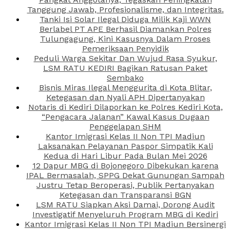
Tanggung Jawab, Profesionalisme, dan Integritas.
Tanki Isi Solar Ilegal Diduga Milik Kaji WWN
Berlabel PT APE Berhasil Diamankan Polres
Tulungagung, Kini Kasusnya Dalam Proses
Pemeriksaan Penyidik
Peduli Warga Sekitar Dan Wujud Rasa Syukur,
LSM RATU KEDIRI Bagikan Ratusan Paket
Sembako
Bisnis Miras Ilegal Menggurita di Kota Blitar,
Ketegasan dan Nyali APH Dipertanyakan
Notaris di Kediri Dilaporkan ke Polres Kediri Kota,
“Pengacara Jalanan” Kawal Kasus Dugaan
Penggelapan SHM
Kantor Imigrasi Kelas II Non TPI Madiun
Laksanakan Pelayanan Paspor Simpatik Kali
Kedua di Hari Libur Pada Bulan Mei 2026
12 Dapur MBG di Bojonegoro Dibekukan karena
IPAL Bermasalah, SPPG Dekat Gunungan Sampah
Justru Tetap Beroperasi, Publik Pertanyakan
Ketegasan dan Transparansi BGN
LSM RATU Siapkan Aksi Damai, Dorong Audit
Investigatif Menyeluruh Program MBG di Kediri
Kantor Imigrasi Kelas II Non TPI Madiun Bersinergi