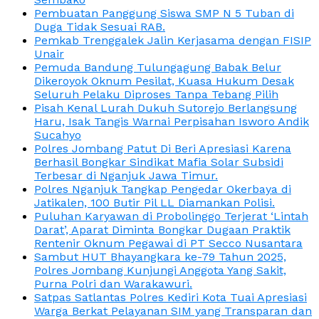
Pembuatan Panggung Siswa SMP N 5 Tuban di
Duga Tidak Sesuai RAB.
Pemkab Trenggalek Jalin Kerjasama dengan FISIP
Unair
Pemuda Bandung Tulungagung Babak Belur
Dikeroyok Oknum Pesilat, Kuasa Hukum Desak
Seluruh Pelaku Diproses Tanpa Tebang Pilih
Pisah Kenal Lurah Dukuh Sutorejo Berlangsung
Haru, Isak Tangis Warnai Perpisahan Isworo Andik
Sucahyo
Polres Jombang Patut Di Beri Apresiasi Karena
Berhasil Bongkar Sindikat Mafia Solar Subsidi
Terbesar di Nganjuk Jawa Timur.
Polres Nganjuk Tangkap Pengedar Okerbaya di
Jatikalen, 100 Butir Pil LL Diamankan Polisi.
Puluhan Karyawan di Probolinggo Terjerat ‘Lintah
Darat’, Aparat Diminta Bongkar Dugaan Praktik
Rentenir Oknum Pegawai di PT Secco Nusantara
Sambut HUT Bhayangkara ke-79 Tahun 2025,
Polres Jombang Kunjungi Anggota Yang Sakit,
Purna Polri dan Warakawuri.
Satpas Satlantas Polres Kediri Kota Tuai Apresiasi
Warga Berkat Pelayanan SIM yang Transparan dan