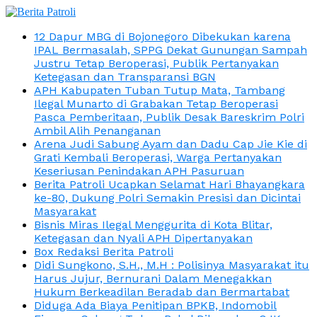
12 Dapur MBG di Bojonegoro Dibekukan karena
IPAL Bermasalah, SPPG Dekat Gunungan Sampah
Justru Tetap Beroperasi, Publik Pertanyakan
Ketegasan dan Transparansi BGN
APH Kabupaten Tuban Tutup Mata, Tambang
Ilegal Munarto di Grabakan Tetap Beroperasi
Pasca Pemberitaan, Publik Desak Bareskrim Polri
Ambil Alih Penanganan
Arena Judi Sabung Ayam dan Dadu Cap Jie Kie di
Grati Kembali Beroperasi, Warga Pertanyakan
Keseriusan Penindakan APH Pasuruan
Berita Patroli Ucapkan Selamat Hari Bhayangkara
ke-80, Dukung Polri Semakin Presisi dan Dicintai
Masyarakat
Bisnis Miras Ilegal Menggurita di Kota Blitar,
Ketegasan dan Nyali APH Dipertanyakan
Box Redaksi Berita Patroli
Didi Sungkono, S.H., M.H : Polisinya Masyarakat itu
Harus Jujur, Bernurani Dalam Menegakkan
Hukum Berkeadilan Beradab dan Bermartabat
Diduga Ada Biaya Penitipan BPKB, Indomobil