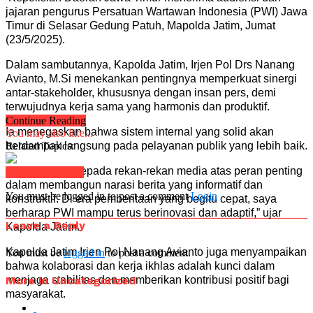
jajaran pengurus Persatuan Wartawan Indonesia (PWI) Jawa
Timur di Selasar Gedung Patuh, Mapolda Jatim, Jumat
(23/5/2025).
Dalam sambutannya, Kapolda Jatim, Irjen Pol Drs Nanang
Avianto, M.Si menekankan pentingnya memperkuat sinergi
antar-stakeholder, khususnya dengan insan pers, demi
terwujudnya kerja sama yang harmonis dan produktif.
Continue Reading
Ia menegaskan bahwa sistem internal yang solid akan
You may also like...
berdampak langsung pada pelayanan publik yang lebih baik.
Related Topics:
“Terima kasih kepada rekan-rekan media atas peran penting
Click to comment
dalam membangun narasi berita yang informatif dan
You must be logged in to post a comment
Login
konstruktif. Di era pemberitaan yang begitu cepat, saya
berharap PWI mampu terus berinovasi dan adaptif,” ujar
Leave a Reply
Kapolda Jatim.
Kapolda Jatim Irjen Pol Nanang Avianto juga menyampaikan
You must be
logged in
to post a comment.
bahwa kolaborasi dan kerja ikhlas adalah kunci dalam
More in Uncategorized
menjaga stabilitas dan memberikan kontribusi positif bagi
masyarakat.