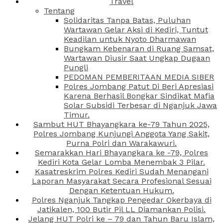
Travel
Tentang
Solidaritas Tanpa Batas, Puluhan
Wartawan Gelar Aksi di Kediri, Tuntut
Keadilan untuk Nyoto Dharmawan
Bungkam Kebenaran di Ruang Samsat,
Wartawan Diusir Saat Ungkap Dugaan
Pungli
PEDOMAN PEMBERITAAN MEDIA SIBER
Polres Jombang Patut Di Beri Apresiasi
Karena Berhasil Bongkar Sindikat Mafia
Solar Subsidi Terbesar di Nganjuk Jawa
Timur.
Sambut HUT Bhayangkara ke-79 Tahun 2025,
Polres Jombang Kunjungi Anggota Yang Sakit,
Purna Polri dan Warakawuri.
Semarakkan Hari Bhayangkara ke -79, Polres
Kediri Kota Gelar Lomba Menembak 3 Pilar.
Kasatreskrim Polres Kediri Sudah Menangani
Laporan Masyarakat Secara Profesional Sesuai
Dengan Ketentuan Hukum.
Polres Nganjuk Tangkap Pengedar Okerbaya di
Jatikalen, 100 Butir Pil LL Diamankan Polisi.
Jelang HUT Polri ke – 79 dan Tahun Baru Islam,