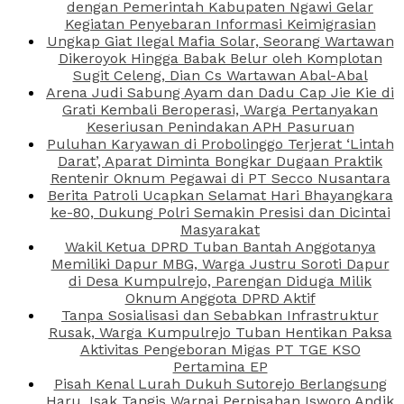
dengan Pemerintah Kabupaten Ngawi Gelar
Kegiatan Penyebaran Informasi Keimigrasian
Ungkap Giat Ilegal Mafia Solar, Seorang Wartawan
Dikeroyok Hingga Babak Belur oleh Komplotan
Sugit Celeng, Dian Cs Wartawan Abal-Abal
Arena Judi Sabung Ayam dan Dadu Cap Jie Kie di
Grati Kembali Beroperasi, Warga Pertanyakan
Keseriusan Penindakan APH Pasuruan
Puluhan Karyawan di Probolinggo Terjerat ‘Lintah
Darat’, Aparat Diminta Bongkar Dugaan Praktik
Rentenir Oknum Pegawai di PT Secco Nusantara
Berita Patroli Ucapkan Selamat Hari Bhayangkara
ke-80, Dukung Polri Semakin Presisi dan Dicintai
Masyarakat
Wakil Ketua DPRD Tuban Bantah Anggotanya
Memiliki Dapur MBG, Warga Justru Soroti Dapur
di Desa Kumpulrejo, Parengan Diduga Milik
Oknum Anggota DPRD Aktif
Tanpa Sosialisasi dan Sebabkan Infrastruktur
Rusak, Warga Kumpulrejo Tuban Hentikan Paksa
Aktivitas Pengeboran Migas PT TGE KSO
Pertamina EP
Pisah Kenal Lurah Dukuh Sutorejo Berlangsung
Haru, Isak Tangis Warnai Perpisahan Isworo Andik