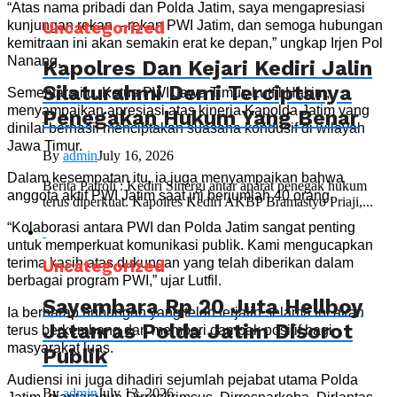
“Atas nama pribadi dan Polda Jatim, saya mengapresiasi
kunjungan rekan – rekan PWI Jatim, dan semoga hubungan
Uncategorized
kemitraan ini akan semakin erat ke depan,” ungkap Irjen Pol
Nanang.
Kapolres Dan Kejari Kediri Jalin
Silaturahmi Demi Terciptanya
Sementara itu, Ketua PWI Jawa Timur, Lutfil Hakim,
menyampaikan apresiasi atas kinerja Kapolda Jatim yang
Penegakan Hukum Yang Benar
dinilai berhasil menciptakan suasana kondusif di wilayah
Jawa Timur.
By
admin
July 16, 2026
Dalam kesempatan itu, ia juga menyampaikan bahwa
Berita Patroli : Kediri Sinergi antar aparat penegak hukum
anggota aktif PWI Jatim saat ini berjumlah 40 orang.
terus diperkuat. Kapolres Kediri AKBP Bramastyo Priaji,...
“Kolaborasi antara PWI dan Polda Jatim sangat penting
untuk memperkuat komunikasi publik. Kami mengucapkan
terima kasih atas dukungan yang telah diberikan dalam
Uncategorized
berbagai program PWI,” ujar Lutfil.
Sayembara Rp 20 Juta Hellboy
Ia berharap hubungan yang telah terjalin selama ini akan
Jatanras Polda Jatim Disorot
terus berkembang dan memberi dampak positif bagi
masyarakat luas.
Publik
Audiensi ini juga dihadiri sejumlah pejabat utama Polda
By
admin
July 13, 2026