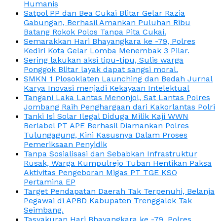
Humanis
Satpol PP dan Bea Cukai Blitar Gelar Razia
Gabungan, Berhasil Amankan Puluhan Ribu
Batang Rokok Polos Tanpa Pita Cukai.
Semarakkan Hari Bhayangkara ke -79, Polres
Kediri Kota Gelar Lomba Menembak 3 Pilar.
Sering lakukan aksi tipu-tipu, Sulis warga
Ponggok Blitar layak dapat sangsi moral.
SMKN 1 Plosoklaten Launching dan Bedah Jurnal
Karya Inovasi menjadi Kekayaan Intelektual
Tangani Laka Lantas Menonjol, Sat Lantas Polres
Jombang Raih Penghargaan dari Kakorlantas Polri
Tanki Isi Solar Ilegal Diduga Milik Kaji WWN
Berlabel PT APE Berhasil Diamankan Polres
Tulungagung, Kini Kasusnya Dalam Proses
Pemeriksaan Penyidik
Tanpa Sosialisasi dan Sebabkan Infrastruktur
Rusak, Warga Kumpulrejo Tuban Hentikan Paksa
Aktivitas Pengeboran Migas PT TGE KSO
Pertamina EP
Target Pendapatan Daerah Tak Terpenuhi, Belanja
Pegawai di APBD Kabupaten Trenggalek Tak
Seimbang.
Tasyakuran Hari Bhayangkara ke -79, Polres