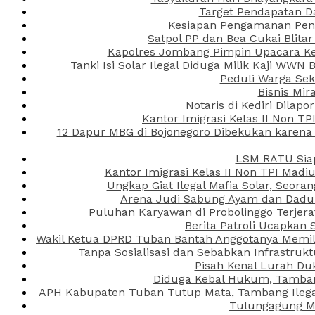
Target Pendapatan D
Kesiapan Pengamanan Peng
Satpol PP dan Bea Cukai Blita
Kapolres Jombang Pimpin Upacara Ken
Tanki Isi Solar Ilegal Diduga Milik Kaji WW
Peduli Warga Se
Bisnis Mir
Notaris di Kediri Dila
Kantor Imigrasi Kelas II Non T
12 Dapur MBG di Bojonegoro Dibekukan karena
LSM RATU Siap
Kantor Imigrasi Kelas II Non TPI Mad
Ungkap Giat Ilegal Mafia Solar, Seor
Arena Judi Sabung Ayam dan Dadu C
Puluhan Karyawan di Probolinggo Terjera
Berita Patroli Ucapkan 
Wakil Ketua DPRD Tuban Bantah Anggotanya Memili
Tanpa Sosialisasi dan Sebabkan Infrastru
Pisah Kenal Lurah Du
Diduga Kebal Hukum, Tambang
APH Kabupaten Tuban Tutup Mata, Tambang Ilegal 
Tulungagung Ma