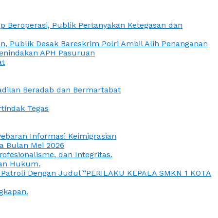
 Beroperasi, Publik Pertanyakan Ketegasan dan
, Publik Desak Bareskrim Polri Ambil Alih Penanganan
 Penindakan APH Pasuruan
at
eadilan Beradab dan Bermartabat
rtindak Tegas
yebaran Informasi Keimigrasian
da Bulan Mei 2026
esionalisme, dan Integritas.
uan Hukum.
a Patroli Dengan Judul “PERILAKU KEPALA SMKN 1 KOTA
gkapan.