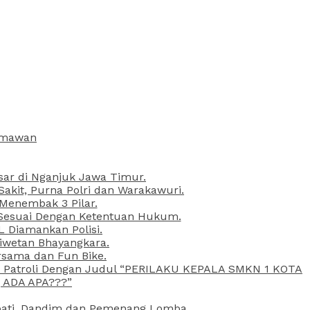
armawan
esar di Nganjuk Jawa Timur.
kit, Purna Polri dan Warakawuri.
 Menembak 3 Pilar.
l Sesuai Dengan Ketentuan Hukum.
L Diamankan Polisi.
Liwetan Bhayangkara.
rsama dan Fun Bike.
ta Patroli Dengan Judul “PERILAKU KEPALA SMKN 1 KOTA
 ADA APA???”
upati, Dandim dan Pemenang Lomba.