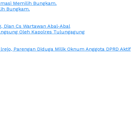
irmasi Memilih Bungkam.
lih Bungkam.
g, Dian Cs Wartawan Abal-Abal
ngsung Oleh Kapolres Tulungagung
rejo, Parengan Diduga Milik Oknum Anggota DPRD Aktif