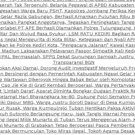
aerah Tak Terpenuhi, Belanja Pegawai di APBD Kabupaten
esahan Warga Baru PSHT, Kapolres Jombang Periksa Ken
r Gelar Razia Gabungan, Berhasil Amankan Puluhan Ribu B
aikan Pangkat Anggotanya, Tegaskan Peningkatan Tanggun
N Berlabel PT APE Berhasil Diamankan Polres Tulungagung
kitar Dan Wujud Rasa Syukur, LSM RATU KEDIRI Bagikan 
as Ilegal Menggurita di Kota Blitar, Ketegasan dan Nyali A
porkan ke Polres Kediri Kota, “Pengacara Jalanan” Kawal 
PI Madiun Laksanakan Pelayanan Paspor Simpatik Kali Ked
 IPAL Bermasalah, SPPG Dekat Gunungan Sampah Justru T
Transparansi BGN
kan Aksi Damai, Dorong Audit Investigatif Menyeluruh Pr
iun Bersinergi dengan Pemerintah Kabupaten Ngawi Gelar 
ang Wartawan Dikeroyok Hingga Babak Belur oleh Komplota
ap Jie Kie di Grati Kembali Beroperasi, Warga Pertany
t ‘Lintah Darat’, Aparat Diminta Bongkar Dugaan Praktik
Selamat Hari Bhayangkara ke-80, Dukung Polri Semakin Pr
ki Dapur MBG, Warga Justru Soroti Dapur di Desa Kumpu
ktur Rusak, Warga Kumpulrejo Tuban Hentikan Paksa Akti
kuh Sutorejo Berlangsung Haru, Isak Tangis Warnai Perpi
 Ilegal Milik Munarto di Tuban Terus Menggerus Alam, K
Munarto di Grabakan Tetap Beroperasi Pasca Pemberitaa
rak Bermunculan Toko Miras Ilegal, Tokoh Agama Desak