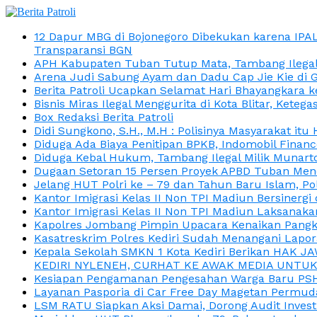
12 Dapur MBG di Bojonegoro Dibekukan karena IPA
Transparansi BGN
APH Kabupaten Tuban Tutup Mata, Tambang Ilegal M
Arena Judi Sabung Ayam dan Dadu Cap Jie Kie di 
Berita Patroli Ucapkan Selamat Hari Bhayangkara k
Bisnis Miras Ilegal Menggurita di Kota Blitar, Kete
Box Redaksi Berita Patroli
Didi Sungkono, S.H., M.H : Polisinya Masyarakat 
Diduga Ada Biaya Penitipan BPKB, Indomobil Finan
Diduga Kebal Hukum, Tambang Ilegal Milik Munarto
Dugaan Setoran 15 Persen Proyek APBD Tuban Menc
Jelang HUT Polri ke – 79 dan Tahun Baru Islam, P
Kantor Imigrasi Kelas II Non TPI Madiun Bersiner
Kantor Imigrasi Kelas II Non TPI Madiun Laksanaka
Kapolres Jombang Pimpin Upacara Kenaikan Pangkat
Kasatreskrim Polres Kediri Sudah Menangani Lapo
Kepala Sekolah SMKN 1 Kota Kediri Berikan HAK 
KEDIRI NYLENEH, CURHAT KE AWAK MEDIA UNTUK 
Kesiapan Pengamanan Pengesahan Warga Baru PSHT
Layanan Pasporia di Car Free Day Magetan Permud
LSM RATU Siapkan Aksi Damai, Dorong Audit Invest