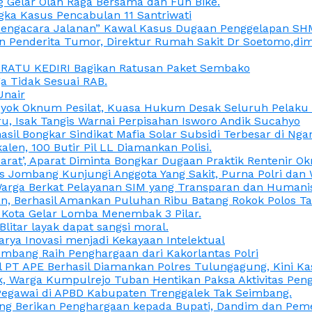
 Gelar Olah Raga Bersama dan Fun Bike.
gka Kasus Pencabulan 11 Santriwati
a, “Pengacara Jalanan” Kawal Kasus Dugaan Penggelapan SH
en Penderita Tumor, Direktur Rumah Sakit Dr Soetomo,d
M RATU KEDIRI Bagikan Ratusan Paket Sembako
 Tidak Sesuai RAB.
Unair
ok Oknum Pesilat, Kuasa Hukum Desak Seluruh Pelaku D
u, Isak Tangis Warnai Perpisahan Isworo Andik Sucahyo
asil Bongkar Sindikat Mafia Solar Subsidi Terbesar di Ng
len, 100 Butir Pil LL Diamankan Polisi.
Darat’, Aparat Diminta Bongkar Dugaan Praktik Rentenir 
 Jombang Kunjungi Anggota Yang Sakit, Purna Polri dan 
i Warga Berkat Pelayanan SIM yang Transparan dan Humani
an, Berhasil Amankan Puluhan Ribu Batang Rokok Polos Ta
i Kota Gelar Lomba Menembak 3 Pilar.
Blitar layak dapat sangsi moral.
rya Inovasi menjadi Kekayaan Intelektual
ombang Raih Penghargaan dari Kakorlantas Polri
abel PT APE Berhasil Diamankan Polres Tulungagung, Kini 
ak, Warga Kumpulrejo Tuban Hentikan Paksa Aktivitas Pe
 Pegawai di APBD Kabupaten Trenggalek Tak Seimbang.
bang Berikan Penghargaan kepada Bupati, Dandim dan Pe