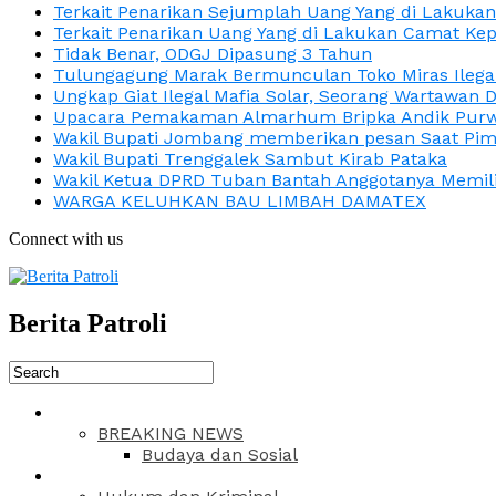
Terkait Penarikan Sejumplah Uang Yang di Lakuka
Terkait Penarikan Uang Yang di Lakukan Camat Kep
Tidak Benar, ODGJ Dipasung 3 Tahun
Tulungagung Marak Bermunculan Toko Miras Ilega
Ungkap Giat Ilegal Mafia Solar, Seorang Wartawan 
Upacara Pemakaman Almarhum Bripka Andik Purwa
Wakil Bupati Jombang memberikan pesan Saat Pimp
Wakil Bupati Trenggalek Sambut Kirab Pataka
Wakil Ketua DPRD Tuban Bantah Anggotanya Memili
WARGA KELUHKAN BAU LIMBAH DAMATEX
Connect with us
Berita Patroli
BREAKING NEWS
Budaya dan Sosial