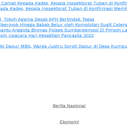
n Camat Kepada Kades, Kepala Inspektorat Tuban di Konf
ada Kades, Kepala Inspektorat Tuban di Konfirmasi Memi
l, Tokoh Agama Desak APH Bertindak Tegas
Dikeroyok Hingga Babak Belur oleh Komplotan Sugit Celen
nto Anggota Binmas Polsek Sumbergempol Di Pimpin La
in Upacara Hari Kesaktian Pancasila 2022
ki Dapur MBG, Warga Justru Soroti Dapur di Desa Kumpul
Berita Nasional
Ekonomi