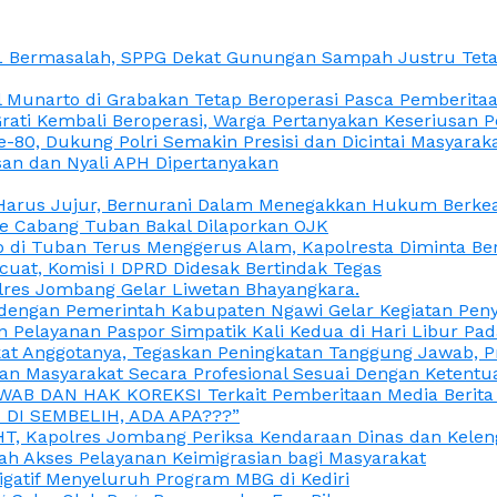
L Bermasalah, SPPG Dekat Gunungan Sampah Justru Tetap
unarto di Grabakan Tetap Beroperasi Pasca Pemberitaan
Grati Kembali Beroperasi, Warga Pertanyakan Keseriusan
e-80, Dukung Polri Semakin Presisi dan Dicintai Masyarak
gasan dan Nyali APH Dipertanyakan
itu Harus Jujur, Bernurani Dalam Menegakkan Hukum Berk
ce Cabang Tuban Bakal Dilaporkan OJK
 di Tuban Terus Menggerus Alam, Kapolresta Diminta Be
uat, Komisi I DPRD Didesak Bertindak Tegas
olres Jombang Gelar Liwetan Bhayangkara.
gi dengan Pemerintah Kabupaten Ngawi Gelar Kegiatan Pen
n Pelayanan Paspor Simpatik Kali Kedua di Hari Libur Pa
 Anggotanya, Tegaskan Peningkatan Tanggung Jawab, Prof
ran Masyarakat Secara Profesional Sesuai Dengan Ketent
JAWAB DAN HAK KOREKSI Terkait Pemberitaan Media Berit
DI SEMBELIH, ADA APA???”
, Kapolres Jombang Periksa Kendaraan Dinas dan Kelen
ah Akses Pelayanan Keimigrasian bagi Masyarakat
igatif Menyeluruh Program MBG di Kediri