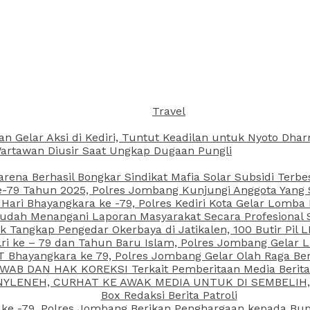
Travel
an Gelar Aksi di Kediri, Tuntut Keadilan untuk Nyoto Dh
rtawan Diusir Saat Ungkap Dugaan Pungli
arena Berhasil Bongkar Sindikat Mafia Solar Subsidi Terb
79 Tahun 2025, Polres Jombang Kunjungi Anggota Yang Sa
ari Bhayangkara ke -79, Polres Kediri Kota Gelar Lomba
 Sudah Menangani Laporan Masyarakat Secara Profesiona
k Tangkap Pengedar Okerbaya di Jatikalen, 100 Butir Pil L
ri ke – 79 dan Tahun Baru Islam, Polres Jombang Gelar 
 Bhayangkara ke 79, Polres Jombang Gelar Olah Raga Be
JAWAB DAN HAK KOREKSI Terkait Pemberitaan Media Beri
 NYLENEH, CURHAT KE AWAK MEDIA UNTUK DI SEMBELIH,
Box Redaksi Berita Patroli
 ke -79, Polres Jombang Berikan Penghargaan kepada B