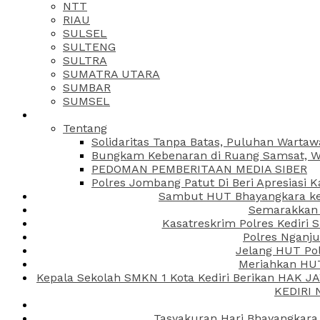
NTT
RIAU
SULSEL
SULTENG
SULTRA
SUMATRA UTARA
SUMBAR
SUMSEL
Tentang
Solidaritas Tanpa Batas, Puluhan Wartaw
Bungkam Kebenaran di Ruang Samsat, Wa
PEDOMAN PEMBERITAAN MEDIA SIBER
Polres Jombang Patut Di Beri Apresiasi K
Sambut HUT Bhayangkara ke-
Semarakkan H
Kasatreskrim Polres Kediri
Polres Nganju
Jelang HUT Pol
Meriahkan HUT
Kepala Sekolah SMKN 1 Kota Kediri Berikan HAK 
KEDIRI
Tasyakuran Hari Bhayangkara