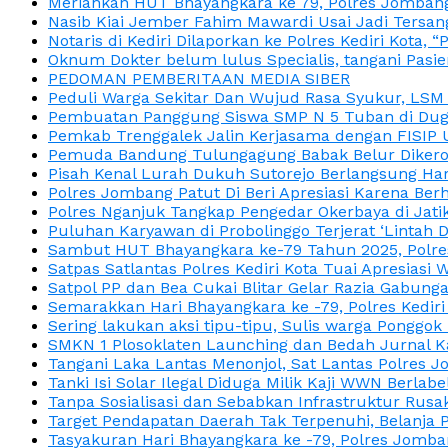
Meriahkan HUT Bhayangkara ke 79, Polres Jombang
Nasib Kiai Jember Fahim Mawardi Usai Jadi Tersan
Notaris di Kediri Dilaporkan ke Polres Kediri Kot
Oknum Dokter belum lulus Specialis, tangani Pasi
PEDOMAN PEMBERITAAN MEDIA SIBER
Peduli Warga Sekitar Dan Wujud Rasa Syukur, LS
Pembuatan Panggung Siswa SMP N 5 Tuban di Duga
Pemkab Trenggalek Jalin Kerjasama dengan FISIP 
Pemuda Bandung Tulungagung Babak Belur Dikeroy
Pisah Kenal Lurah Dukuh Sutorejo Berlangsung Har
Polres Jombang Patut Di Beri Apresiasi Karena Berh
Polres Nganjuk Tangkap Pengedar Okerbaya di Jatika
Puluhan Karyawan di Probolinggo Terjerat ‘Lintah 
Sambut HUT Bhayangkara ke-79 Tahun 2025, Polres
Satpas Satlantas Polres Kediri Kota Tuai Apresias
Satpol PP dan Bea Cukai Blitar Gelar Razia Gabung
Semarakkan Hari Bhayangkara ke -79, Polres Kedir
Sering lakukan aksi tipu-tipu, Sulis warga Ponggok 
SMKN 1 Plosoklaten Launching dan Bedah Jurnal Ka
Tangani Laka Lantas Menonjol, Sat Lantas Polres J
Tanki Isi Solar Ilegal Diduga Milik Kaji WWN Berl
Tanpa Sosialisasi dan Sebabkan Infrastruktur Rus
Target Pendapatan Daerah Tak Terpenuhi, Belanja
Tasyakuran Hari Bhayangkara ke -79, Polres Jom