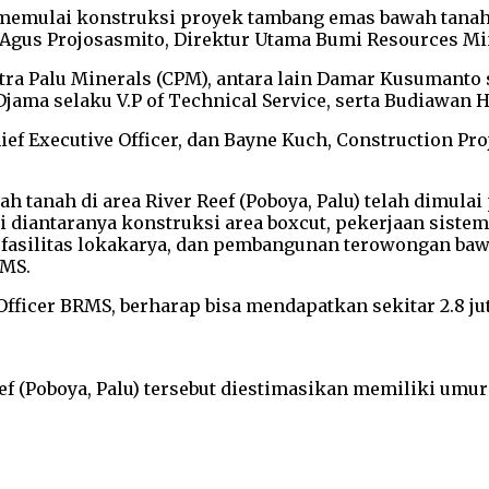
mulai konstruksi proyek tambang emas bawah tanah di
Agus Projosasmito, Direktur Utama Bumi Resources Mi
ra Palu Minerals (CPM), antara lain Damar Kusumanto 
Djama selaku V.P of Technical Service, serta Budiawan 
ief Executive Officer, dan Bayne Kuch, Construction 
tanah di area River Reef (Poboya, Palu) telah dimulai 
rti diantaranya konstruksi area boxcut, pekerjaan sis
n fasilitas lokakarya, dan pembangunan terowongan baw
RMS.
fficer BRMS, berharap bisa mendapatkan sekitar 2.8 jut
ef (Poboya, Palu) tersebut diestimasikan memiliki umu