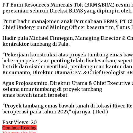
PT Bumi Resources Minerals Tbk (BRMS/BRM) resmi me
peresmian seluruh Direksi BRMS yang dipimpin oleh 
Turut hadir manajemen anak Perusahaan BRMS, PT Cit
Chief Underground Mining Officer beserta tim, Tutus 
Hadir pula Michael Finnegan, Managing Director & Ch
kontraktor tambang di Palu.
“Pekerjaan konstruksi atas proyek tambang emas bawah 
beberapa pekerjaan penting telah diselesaikan, sepe
listrik dan sistem ventilasi, pembangunan kantor da
Kusumanto, Direktur Utama CPM & Chief Geologist B
Agus Projosasmito, Direktur Utama & Chief Executive O
selama umur tambang di proyek tambang
emas bawah tanah tersebut.
“Proyek tambang emas bawah tanah di lokasi River Re
beroperasi pada tahun 2027,” ujarnya. ( Red )
Post Views:
20
Continue Reading