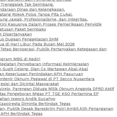
 Trenggalek Tak Seimbang.
daraan Dinas dan Kelengkapan.
atang Rokok Polos Tanpa Pita Cukai.
g Jawab, Profesionalisme, dan Integritas.
, Kini Kasusnya Dalam Proses Pemeriksaan Penyidik
Ratusan Paket Sembako
PH Dipertanyakan
Kasus Dugaan Penggelapan SHM
ua di Hari Libur Pada Bulan Mei 2026
etap Beroperasi, Publik Pertanyakan Ketegasan dan
ogram MBG di Kediri
Kegiatan Penyebaran Informasi Keimigrasian
n Sugit Celeng, Dian Cs Wartawan Abal-Abal
akan Keseriusan Penindakan APH Pasuruan
 Rentenir Oknum Pegawai di PT Secco Nusantara
esisi dan Dicintai Masyarakat
lrejo, Parengan Diduga Milik Oknum Anggota DPRD Aktif
vitas Pengeboran Migas PT TGE KSO Pertamina EP
sahan Isworo Andik Sucahyo
apolresta Diminta Bertindak Tegas
n, Publik Desak Bareskrim Polri Ambil Alih Penanganan
 APH Bertindak Tegas