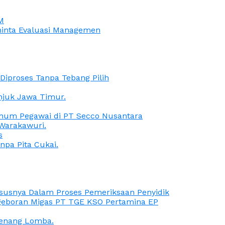
M
iminta Evaluasi Managemen
iproses Tanpa Tebang Pilih
anjuk Jawa Timur.
Oknum Pegawai di PT Secco Nusantara
Warakawuri.
s
npa Pita Cukai.
Kasusnya Dalam Proses Pemeriksaan Penyidik
ngeboran Migas PT TGE KSO Pertamina EP
menang Lomba.