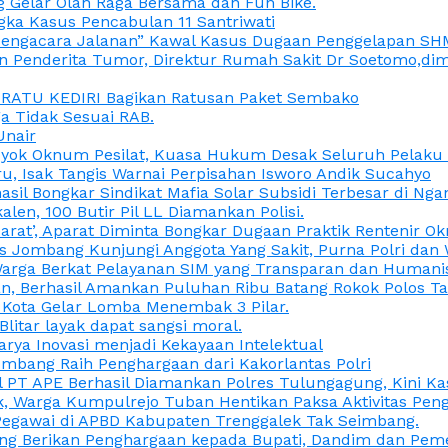
 Gelar Olah Raga Bersama dan Fun Bike.
gka Kasus Pencabulan 11 Santriwati
a, “Pengacara Jalanan” Kawal Kasus Dugaan Penggelapan SH
en Penderita Tumor, Direktur Rumah Sakit Dr Soetomo,d
M RATU KEDIRI Bagikan Ratusan Paket Sembako
 Tidak Sesuai RAB.
Unair
ok Oknum Pesilat, Kuasa Hukum Desak Seluruh Pelaku D
u, Isak Tangis Warnai Perpisahan Isworo Andik Sucahyo
asil Bongkar Sindikat Mafia Solar Subsidi Terbesar di Ng
len, 100 Butir Pil LL Diamankan Polisi.
Darat’, Aparat Diminta Bongkar Dugaan Praktik Rentenir 
 Jombang Kunjungi Anggota Yang Sakit, Purna Polri dan 
i Warga Berkat Pelayanan SIM yang Transparan dan Humani
an, Berhasil Amankan Puluhan Ribu Batang Rokok Polos Ta
i Kota Gelar Lomba Menembak 3 Pilar.
Blitar layak dapat sangsi moral.
rya Inovasi menjadi Kekayaan Intelektual
ombang Raih Penghargaan dari Kakorlantas Polri
abel PT APE Berhasil Diamankan Polres Tulungagung, Kini 
ak, Warga Kumpulrejo Tuban Hentikan Paksa Aktivitas Pe
 Pegawai di APBD Kabupaten Trenggalek Tak Seimbang.
bang Berikan Penghargaan kepada Bupati, Dandim dan Pe