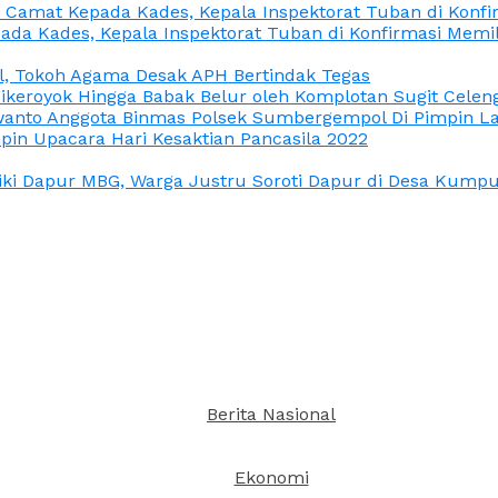
n Camat Kepada Kades, Kepala Inspektorat Tuban di Konf
ada Kades, Kepala Inspektorat Tuban di Konfirmasi Memi
l, Tokoh Agama Desak APH Bertindak Tegas
Dikeroyok Hingga Babak Belur oleh Komplotan Sugit Celen
nto Anggota Binmas Polsek Sumbergempol Di Pimpin La
in Upacara Hari Kesaktian Pancasila 2022
ki Dapur MBG, Warga Justru Soroti Dapur di Desa Kumpul
Berita Nasional
Ekonomi