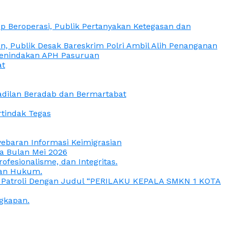
 Beroperasi, Publik Pertanyakan Ketegasan dan
, Publik Desak Bareskrim Polri Ambil Alih Penanganan
 Penindakan APH Pasuruan
at
eadilan Beradab dan Bermartabat
rtindak Tegas
yebaran Informasi Keimigrasian
da Bulan Mei 2026
esionalisme, dan Integritas.
uan Hukum.
a Patroli Dengan Judul “PERILAKU KEPALA SMKN 1 KOTA
gkapan.