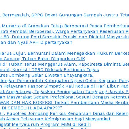
L Bermasalah, SPPG Dekat Gunungan Sampah Justru Tetap
unarto di Grabakan Tetap Beroperasi Pasca Pemberitaan
Grati Kembali Beroperasi, Warga Pertanyakan Keseriusan
e-80, Dukung Polri Semakin Presisi dan Dicintai Masyarak
gasan dan Nyali APH Dipertanyakan
itu Harus Jujur, Bernurani Dalam Menegakkan Hukum Berk
ce Cabang Tuban Bakal Dilaporkan OJK
 di Tuban Terus Menggerus Alam, Kapolresta Diminta Be
uat, Komisi I DPRD Didesak Bertindak Tegas
olres Jombang Gelar Liwetan Bhayangkara.
gi dengan Pemerintah Kabupaten Ngawi Gelar Kegiatan Pen
n Pelayanan Paspor Simpatik Kali Kedua di Hari Libur Pa
 Anggotanya, Tegaskan Peningkatan Tanggung Jawab, Prof
ran Masyarakat Secara Profesional Sesuai Dengan Ketent
JAWAB DAN HAK KOREKSI Terkait Pemberitaan Media Berit
DI SEMBELIH, ADA APA???”
, Kapolres Jombang Periksa Kendaraan Dinas dan Kelen
ah Akses Pelayanan Keimigrasian bagi Masyarakat
igatif Menyeluruh Program MBG di Kediri