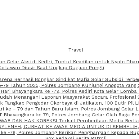
Travel
an Gelar Aksi di Kediri, Tuntut Keadilan untuk Nyoto Dh
rtawan Diusir Saat Ungkap Dugaan Pungli
arena Berhasil Bongkar Sindikat Mafia Solar Subsidi Terb
79 Tahun 2025, Polres Jombang Kunjungi Anggota Yang Sa
ari Bhayangkara ke -79, Polres Kediri Kota Gelar Lomba
 Sudah Menangani Laporan Masyarakat Secara Profesiona
k Tangkap Pengedar Okerbaya di Jatikalen, 100 Butir Pil L
ri ke – 79 dan Tahun Baru Islam, Polres Jombang Gelar 
 Bhayangkara ke 79, Polres Jombang Gelar Olah Raga Be
JAWAB DAN HAK KOREKSI Terkait Pemberitaan Media Beri
 NYLENEH, CURHAT KE AWAK MEDIA UNTUK DI SEMBELIH,
 ke -79, Polres Jombang Berikan Penghargaan kepada B
Box Redaksi Berita Patroli