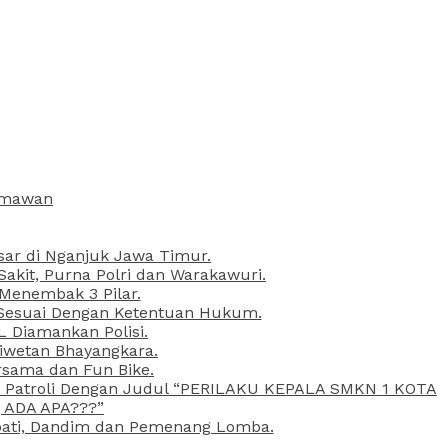
armawan
esar di Nganjuk Jawa Timur.
kit, Purna Polri dan Warakawuri.
 Menembak 3 Pilar.
l Sesuai Dengan Ketentuan Hukum.
L Diamankan Polisi.
Liwetan Bhayangkara.
rsama dan Fun Bike.
ta Patroli Dengan Judul “PERILAKU KEPALA SMKN 1 KOTA
 ADA APA???”
upati, Dandim dan Pemenang Lomba.