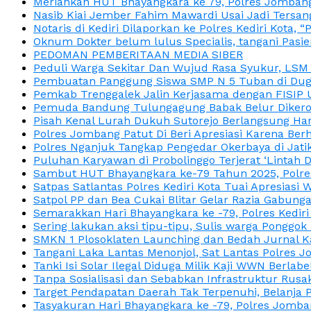
Meriahkan HUT Bhayangkara ke 79, Polres Jombang
Nasib Kiai Jember Fahim Mawardi Usai Jadi Tersan
Notaris di Kediri Dilaporkan ke Polres Kediri Kot
Oknum Dokter belum lulus Specialis, tangani Pasi
PEDOMAN PEMBERITAAN MEDIA SIBER
Peduli Warga Sekitar Dan Wujud Rasa Syukur, LS
Pembuatan Panggung Siswa SMP N 5 Tuban di Duga
Pemkab Trenggalek Jalin Kerjasama dengan FISIP 
Pemuda Bandung Tulungagung Babak Belur Dikeroy
Pisah Kenal Lurah Dukuh Sutorejo Berlangsung Har
Polres Jombang Patut Di Beri Apresiasi Karena Berh
Polres Nganjuk Tangkap Pengedar Okerbaya di Jatika
Puluhan Karyawan di Probolinggo Terjerat ‘Lintah 
Sambut HUT Bhayangkara ke-79 Tahun 2025, Polres
Satpas Satlantas Polres Kediri Kota Tuai Apresias
Satpol PP dan Bea Cukai Blitar Gelar Razia Gabung
Semarakkan Hari Bhayangkara ke -79, Polres Kedir
Sering lakukan aksi tipu-tipu, Sulis warga Ponggok 
SMKN 1 Plosoklaten Launching dan Bedah Jurnal Ka
Tangani Laka Lantas Menonjol, Sat Lantas Polres J
Tanki Isi Solar Ilegal Diduga Milik Kaji WWN Berl
Tanpa Sosialisasi dan Sebabkan Infrastruktur Rus
Target Pendapatan Daerah Tak Terpenuhi, Belanja
Tasyakuran Hari Bhayangkara ke -79, Polres Jom