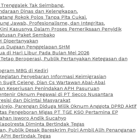
 Trenggalek Tak Seimbang.
daraan Dinas dan Kelengkapan.
atang Rokok Polos Tanpa Pita Cukai.
g Jawab, Profesionalisme, dan Integritas.
, Kini Kasusnya Dalam Proses Pemeriksaan Penyidik
Ratusan Paket Sembako
PH Dipertanyakan
Kasus Dugaan Penggelapan SHM
ua di Hari Libur Pada Bulan Mei 2026
etap Beroperasi, Publik Pertanyakan Ketegasan dan
ogram MBG di Kediri
Kegiatan Penyebaran Informasi Keimigrasian
n Sugit Celeng, Dian Cs Wartawan Abal-Abal
akan Keseriusan Penindakan APH Pasuruan
 Rentenir Oknum Pegawai di PT Secco Nusantara
esisi dan Dicintai Masyarakat
lrejo, Parengan Diduga Milik Oknum Anggota DPRD Aktif
vitas Pengeboran Migas PT TGE KSO Pertamina EP
sahan Isworo Andik Sucahyo
apolresta Diminta Bertindak Tegas
n, Publik Desak Bareskrim Polri Ambil Alih Penanganan
 APH Bertindak Tegas