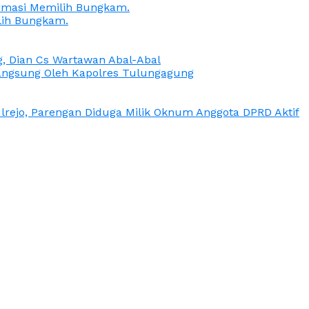
irmasi Memilih Bungkam.
lih Bungkam.
g, Dian Cs Wartawan Abal-Abal
ngsung Oleh Kapolres Tulungagung
rejo, Parengan Diduga Milik Oknum Anggota DPRD Aktif