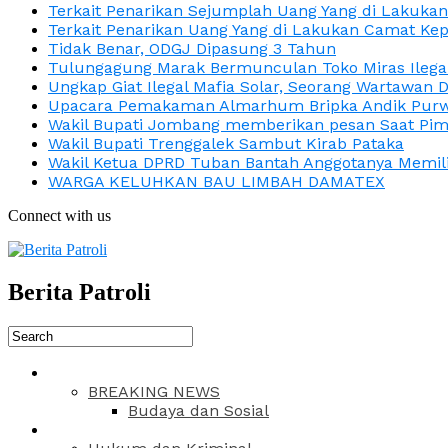
Terkait Penarikan Sejumplah Uang Yang di Lakuka
Terkait Penarikan Uang Yang di Lakukan Camat Kep
Tidak Benar, ODGJ Dipasung 3 Tahun
Tulungagung Marak Bermunculan Toko Miras Ilega
Ungkap Giat Ilegal Mafia Solar, Seorang Wartawan 
Upacara Pemakaman Almarhum Bripka Andik Purwa
Wakil Bupati Jombang memberikan pesan Saat Pimp
Wakil Bupati Trenggalek Sambut Kirab Pataka
Wakil Ketua DPRD Tuban Bantah Anggotanya Memili
WARGA KELUHKAN BAU LIMBAH DAMATEX
Connect with us
Berita Patroli
BREAKING NEWS
Budaya dan Sosial