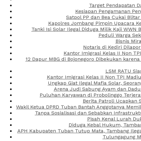
Target Pendapatan D
Kesiapan Pengamanan Peng
Satpol PP dan Bea Cukai Blita
Kapolres Jombang Pimpin Upacara Ken
Tanki Isi Solar Ilegal Diduga Milik Kaji WW
Peduli Warga Se
Bisnis Mir
Notaris di Kediri Dila
Kantor Imigrasi Kelas II Non T
12 Dapur MBG di Bojonegoro Dibekukan karena
LSM RATU Siap
Kantor Imigrasi Kelas II Non TPI Mad
Ungkap Giat Ilegal Mafia Solar, Seor
Arena Judi Sabung Ayam dan Dadu C
Puluhan Karyawan di Probolinggo Terjera
Berita Patroli Ucapkan 
Wakil Ketua DPRD Tuban Bantah Anggotanya Memili
Tanpa Sosialisasi dan Sebabkan Infrastru
Pisah Kenal Lurah Du
Diduga Kebal Hukum, Tambang
APH Kabupaten Tuban Tutup Mata, Tambang Ilegal 
Tulungagung Ma