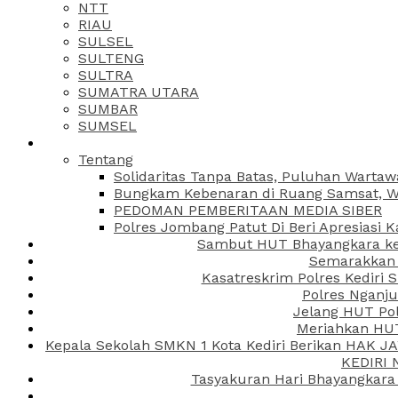
NTT
RIAU
SULSEL
SULTENG
SULTRA
SUMATRA UTARA
SUMBAR
SUMSEL
Tentang
Solidaritas Tanpa Batas, Puluhan Wartaw
Bungkam Kebenaran di Ruang Samsat, Wa
PEDOMAN PEMBERITAAN MEDIA SIBER
Polres Jombang Patut Di Beri Apresiasi K
Sambut HUT Bhayangkara ke-
Semarakkan H
Kasatreskrim Polres Kediri
Polres Nganju
Jelang HUT Pol
Meriahkan HUT
Kepala Sekolah SMKN 1 Kota Kediri Berikan HAK 
KEDIRI
Tasyakuran Hari Bhayangkara