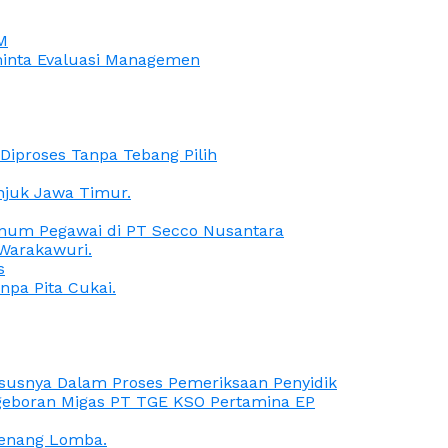
M
iminta Evaluasi Managemen
iproses Tanpa Tebang Pilih
anjuk Jawa Timur.
Oknum Pegawai di PT Secco Nusantara
Warakawuri.
s
npa Pita Cukai.
Kasusnya Dalam Proses Pemeriksaan Penyidik
ngeboran Migas PT TGE KSO Pertamina EP
menang Lomba.