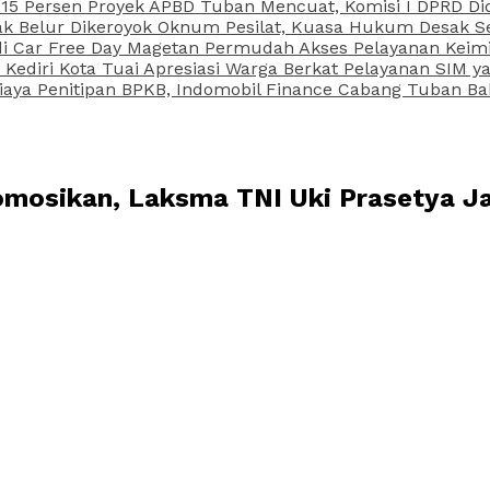
15 Persen Proyek APBD Tuban Mencuat, Komisi I DPRD Di
Belur Dikeroyok Oknum Pesilat, Kuasa Hukum Desak Sel
di Car Free Day Magetan Permudah Akses Pelayanan Keimi
s Kediri Kota Tuai Apresiasi Warga Berkat Pelayanan SIM
iaya Penitipan BPKB, Indomobil Finance Cabang Tuban Ba
romosikan, Laksma TNI Uki Prasetya Ja