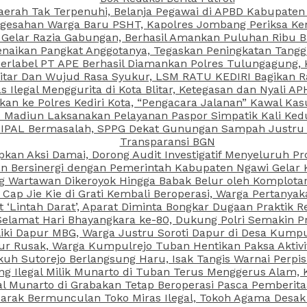
aerah Tak Terpenuhi, Belanja Pegawai di APBD Kabupaten
esahan Warga Baru PSHT, Kapolres Jombang Periksa Ken
r Gelar Razia Gabungan, Berhasil Amankan Puluhan Ribu B
aikan Pangkat Anggotanya, Tegaskan Peningkatan Tanggun
N Berlabel PT APE Berhasil Diamankan Polres Tulungagung
kitar Dan Wujud Rasa Syukur, LSM RATU KEDIRI Bagikan 
as Ilegal Menggurita di Kota Blitar, Ketegasan dan Nyali A
porkan ke Polres Kediri Kota, “Pengacara Jalanan” Kawal 
PI Madiun Laksanakan Pelayanan Paspor Simpatik Kali Ked
 IPAL Bermasalah, SPPG Dekat Gunungan Sampah Justru T
Transparansi BGN
kan Aksi Damai, Dorong Audit Investigatif Menyeluruh Pr
iun Bersinergi dengan Pemerintah Kabupaten Ngawi Gelar 
ang Wartawan Dikeroyok Hingga Babak Belur oleh Komplota
ap Jie Kie di Grati Kembali Beroperasi, Warga Pertany
t ‘Lintah Darat’, Aparat Diminta Bongkar Dugaan Praktik
Selamat Hari Bhayangkara ke-80, Dukung Polri Semakin Pr
ki Dapur MBG, Warga Justru Soroti Dapur di Desa Kumpu
ktur Rusak, Warga Kumpulrejo Tuban Hentikan Paksa Akti
kuh Sutorejo Berlangsung Haru, Isak Tangis Warnai Perpi
 Ilegal Milik Munarto di Tuban Terus Menggerus Alam, K
Munarto di Grabakan Tetap Beroperasi Pasca Pemberitaa
rak Bermunculan Toko Miras Ilegal, Tokoh Agama Desak