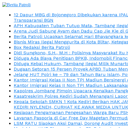
12 Dapur MBG di Bojonegoro Dibekukan karena IPA
Transparansi BGN
APH Kabupaten Tuban Tutup Mata, Tambang Ilegal M
Arena Judi Sabung Ayam dan Dadu Cap Jie Kie di 
Berita Patroli Ucapkan Selamat Hari Bhayangkara k
Bisnis Miras Ilegal Menggurita di Kota Blitar, Kete
Box Redaksi Berita Patroli
Didi Sungkono, S.H., M.H : Polisinya Masyarakat 
Diduga Ada Biaya Penitipan BPKB, Indomobil Finan
Diduga Kebal Hukum, Tambang Ilegal Milik Munarto
Dugaan Setoran 15 Persen Proyek APBD Tuban Menc
Jelang HUT Polri ke – 79 dan Tahun Baru Islam, P
Kantor Imigrasi Kelas II Non TPI Madiun Bersiner
Kantor Imigrasi Kelas II Non TPI Madiun Laksanaka
Kapolres Jombang Pimpin Upacara Kenaikan Pangkat
Kasatreskrim Polres Kediri Sudah Menangani Lapo
Kepala Sekolah SMKN 1 Kota Kediri Berikan HAK 
KEDIRI NYLENEH, CURHAT KE AWAK MEDIA UNTUK 
Kesiapan Pengamanan Pengesahan Warga Baru PSHT
Layanan Pasporia di Car Free Day Magetan Permud
LSM RATU Siapkan Aksi Damai, Dorong Audit Invest