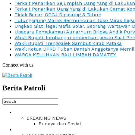
Terkait Penarikan Sejumplah Uang Yang di Lakuka
Terkait Penarikan Uang Yang di Lakukan Camat Kep
Tidak Benar, ODGJ Dipasung 3 Tahun
Tulungagung Marak Bermunculan Toko Miras Ilega
Ungkap Giat Ilegal Mafia Solar, Seorang Wartawan 
Upacara Pemakaman Almarhum Bripka Andik Purwa
Wakil Bupati Jombang memberikan pesan Saat Pimp
Wakil Bupati Trenggalek Sambut Kirab Pataka
Wakil Ketua DPRD Tuban Bantah Anggotanya Memili
WARGA KELUHKAN BAU LIMBAH DAMATEX
Connect with us
Berita Patroli
BREAKING NEWS
Budaya dan Sosial