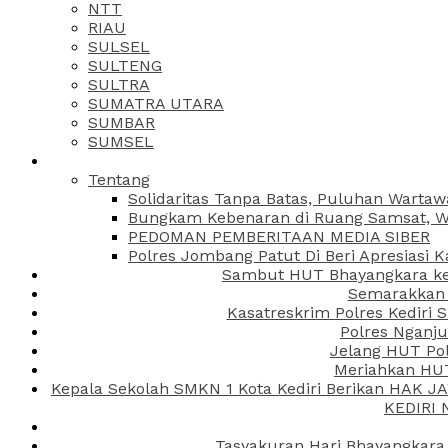
NTT
RIAU
SULSEL
SULTENG
SULTRA
SUMATRA UTARA
SUMBAR
SUMSEL
Tentang
Solidaritas Tanpa Batas, Puluhan Wartaw
Bungkam Kebenaran di Ruang Samsat, Wa
PEDOMAN PEMBERITAAN MEDIA SIBER
Polres Jombang Patut Di Beri Apresiasi K
Sambut HUT Bhayangkara ke-
Semarakkan H
Kasatreskrim Polres Kediri
Polres Nganju
Jelang HUT Pol
Meriahkan HUT
Kepala Sekolah SMKN 1 Kota Kediri Berikan HAK 
KEDIRI
Tasyakuran Hari Bhayangkara