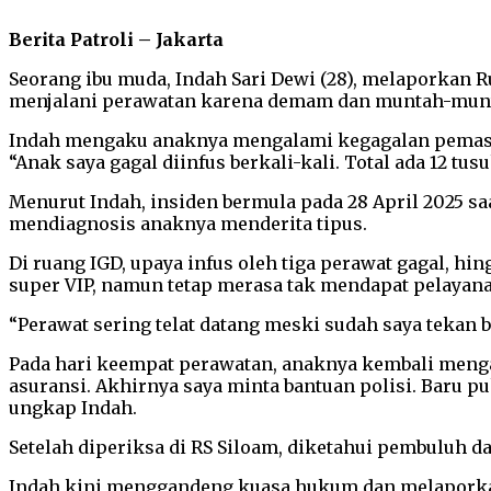
Berita Patroli – Jakarta
Seorang ibu muda, Indah Sari Dewi (28), melaporkan 
menjalani perawatan karena demam dan muntah-munta
Indah mengaku anaknya mengalami kegagalan pemasan
“Anak saya gagal diinfus berkali-kali. Total ada 12 tu
Menurut Indah, insiden bermula pada 28 April 2025 sa
mendiagnosis anaknya menderita tipus.
Di ruang IGD, upaya infus oleh tiga perawat gagal, 
super VIP, namun tetap merasa tak mendapat pelayan
“Perawat sering telat datang meski sudah saya tekan be
Pada hari keempat perawatan, anaknya kembali mengal
asuransi. Akhirnya saya minta bantuan polisi. Baru pu
ungkap Indah.
Setelah diperiksa di RS Siloam, diketahui pembuluh d
Indah kini menggandeng kuasa hukum dan melaporkan 