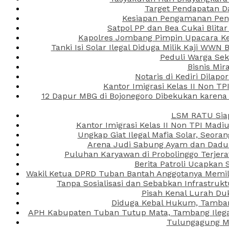
Target Pendapatan D
Kesiapan Pengamanan Peng
Satpol PP dan Bea Cukai Blita
Kapolres Jombang Pimpin Upacara Ken
Tanki Isi Solar Ilegal Diduga Milik Kaji WW
Peduli Warga Se
Bisnis Mir
Notaris di Kediri Dila
Kantor Imigrasi Kelas II Non T
12 Dapur MBG di Bojonegoro Dibekukan karena
LSM RATU Siap
Kantor Imigrasi Kelas II Non TPI Mad
Ungkap Giat Ilegal Mafia Solar, Seor
Arena Judi Sabung Ayam dan Dadu C
Puluhan Karyawan di Probolinggo Terjera
Berita Patroli Ucapkan 
Wakil Ketua DPRD Tuban Bantah Anggotanya Memili
Tanpa Sosialisasi dan Sebabkan Infrastru
Pisah Kenal Lurah Du
Diduga Kebal Hukum, Tambang
APH Kabupaten Tuban Tutup Mata, Tambang Ilegal 
Tulungagung Ma