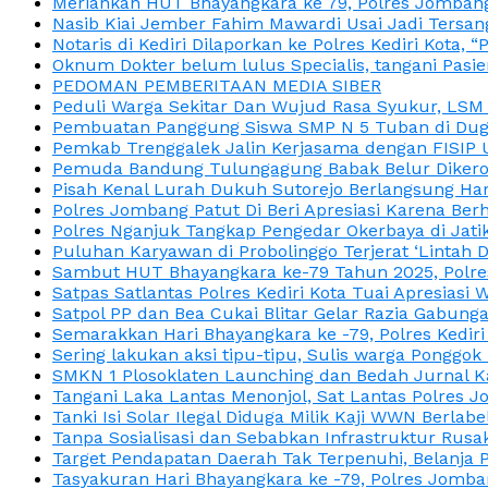
Meriahkan HUT Bhayangkara ke 79, Polres Jombang
Nasib Kiai Jember Fahim Mawardi Usai Jadi Tersan
Notaris di Kediri Dilaporkan ke Polres Kediri Kot
Oknum Dokter belum lulus Specialis, tangani Pasi
PEDOMAN PEMBERITAAN MEDIA SIBER
Peduli Warga Sekitar Dan Wujud Rasa Syukur, LS
Pembuatan Panggung Siswa SMP N 5 Tuban di Duga
Pemkab Trenggalek Jalin Kerjasama dengan FISIP 
Pemuda Bandung Tulungagung Babak Belur Dikeroy
Pisah Kenal Lurah Dukuh Sutorejo Berlangsung Har
Polres Jombang Patut Di Beri Apresiasi Karena Berh
Polres Nganjuk Tangkap Pengedar Okerbaya di Jatika
Puluhan Karyawan di Probolinggo Terjerat ‘Lintah 
Sambut HUT Bhayangkara ke-79 Tahun 2025, Polres
Satpas Satlantas Polres Kediri Kota Tuai Apresias
Satpol PP dan Bea Cukai Blitar Gelar Razia Gabung
Semarakkan Hari Bhayangkara ke -79, Polres Kedir
Sering lakukan aksi tipu-tipu, Sulis warga Ponggok 
SMKN 1 Plosoklaten Launching dan Bedah Jurnal Ka
Tangani Laka Lantas Menonjol, Sat Lantas Polres J
Tanki Isi Solar Ilegal Diduga Milik Kaji WWN Berl
Tanpa Sosialisasi dan Sebabkan Infrastruktur Rus
Target Pendapatan Daerah Tak Terpenuhi, Belanja
Tasyakuran Hari Bhayangkara ke -79, Polres Jom