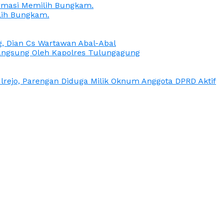
irmasi Memilih Bungkam.
lih Bungkam.
g, Dian Cs Wartawan Abal-Abal
ngsung Oleh Kapolres Tulungagung
rejo, Parengan Diduga Milik Oknum Anggota DPRD Aktif