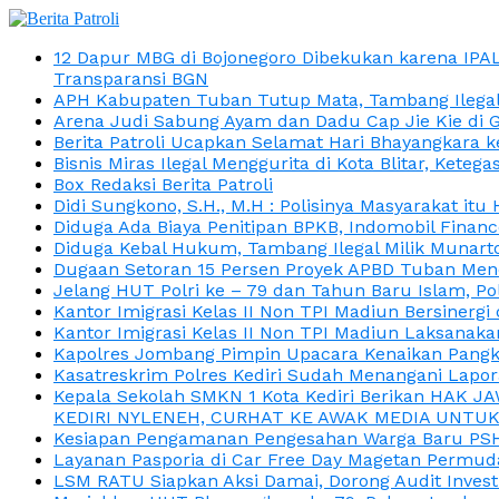
12 Dapur MBG di Bojonegoro Dibekukan karena IPA
Transparansi BGN
APH Kabupaten Tuban Tutup Mata, Tambang Ilegal M
Arena Judi Sabung Ayam dan Dadu Cap Jie Kie di 
Berita Patroli Ucapkan Selamat Hari Bhayangkara k
Bisnis Miras Ilegal Menggurita di Kota Blitar, Kete
Box Redaksi Berita Patroli
Didi Sungkono, S.H., M.H : Polisinya Masyarakat 
Diduga Ada Biaya Penitipan BPKB, Indomobil Finan
Diduga Kebal Hukum, Tambang Ilegal Milik Munarto
Dugaan Setoran 15 Persen Proyek APBD Tuban Menc
Jelang HUT Polri ke – 79 dan Tahun Baru Islam, P
Kantor Imigrasi Kelas II Non TPI Madiun Bersiner
Kantor Imigrasi Kelas II Non TPI Madiun Laksanaka
Kapolres Jombang Pimpin Upacara Kenaikan Pangkat
Kasatreskrim Polres Kediri Sudah Menangani Lapo
Kepala Sekolah SMKN 1 Kota Kediri Berikan HAK 
KEDIRI NYLENEH, CURHAT KE AWAK MEDIA UNTUK 
Kesiapan Pengamanan Pengesahan Warga Baru PSHT
Layanan Pasporia di Car Free Day Magetan Permud
LSM RATU Siapkan Aksi Damai, Dorong Audit Invest