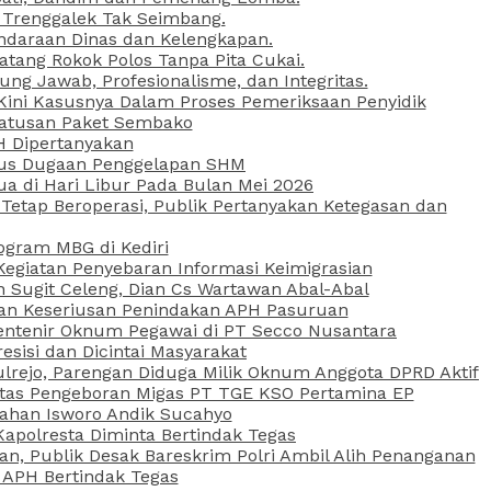
 Trenggalek Tak Seimbang.
daraan Dinas dan Kelengkapan.
atang Rokok Polos Tanpa Pita Cukai.
g Jawab, Profesionalisme, dan Integritas.
, Kini Kasusnya Dalam Proses Pemeriksaan Penyidik
Ratusan Paket Sembako
PH Dipertanyakan
Kasus Dugaan Penggelapan SHM
ua di Hari Libur Pada Bulan Mei 2026
etap Beroperasi, Publik Pertanyakan Ketegasan dan
ogram MBG di Kediri
Kegiatan Penyebaran Informasi Keimigrasian
n Sugit Celeng, Dian Cs Wartawan Abal-Abal
akan Keseriusan Penindakan APH Pasuruan
 Rentenir Oknum Pegawai di PT Secco Nusantara
esisi dan Dicintai Masyarakat
lrejo, Parengan Diduga Milik Oknum Anggota DPRD Aktif
vitas Pengeboran Migas PT TGE KSO Pertamina EP
sahan Isworo Andik Sucahyo
apolresta Diminta Bertindak Tegas
n, Publik Desak Bareskrim Polri Ambil Alih Penanganan
 APH Bertindak Tegas