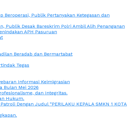
 Beroperasi, Publik Pertanyakan Ketegasan dan
, Publik Desak Bareskrim Polri Ambil Alih Penanganan
 Penindakan APH Pasuruan
at
eadilan Beradab dan Bermartabat
rtindak Tegas
yebaran Informasi Keimigrasian
da Bulan Mei 2026
esionalisme, dan Integritas.
uan Hukum.
a Patroli Dengan Judul “PERILAKU KEPALA SMKN 1 KOTA
gkapan.