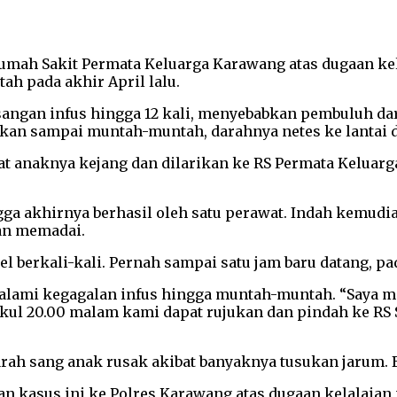
Rumah Sakit Permata Keluarga Karawang atas dugaan ke
h pada akhir April lalu.
gan infus hingga 12 kali, menyebabkan pembuluh dara
sukan sampai muntah-muntah, darahnya netes ke lantai dan
at anaknya kejang dan dilarikan ke RS Permata Keluarg
hingga akhirnya berhasil oleh satu perawat. Indah kem
an memadai.
l berkali-kali. Pernah sampai satu jam baru datang, pad
ami kegagalan infus hingga muntah-muntah. “Saya mara
kul 20.00 malam kami dapat rujukan dan pindah ke RS S
arah sang anak rusak akibat banyaknya tusukan jarum. 
kasus ini ke Polres Karawang atas dugaan kelalaian m