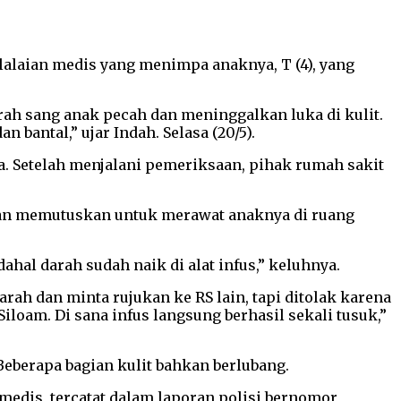
lalaian medis yang menimpa anaknya, T (4), yang
h sang anak pecah dan meninggalkan luka di kulit.
 bantal,” ujar Indah. Selasa (20/5).
a. Setelah menjalani pemeriksaan, pihak rumah sakit
udian memutuskan untuk merawat anaknya di ruang
ahal darah sudah naik di alat infus,” keluhnya.
h dan minta rujukan ke RS lain, tapi ditolak karena
iloam. Di sana infus langsung berhasil sekali tusuk,”
Beberapa bagian kulit bahkan berlubang.
edis, tercatat dalam laporan polisi bernomor