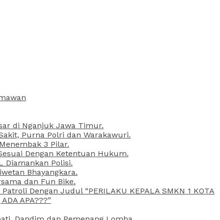
armawan
esar di Nganjuk Jawa Timur.
kit, Purna Polri dan Warakawuri.
 Menembak 3 Pilar.
l Sesuai Dengan Ketentuan Hukum.
L Diamankan Polisi.
Liwetan Bhayangkara.
rsama dan Fun Bike.
ta Patroli Dengan Judul “PERILAKU KEPALA SMKN 1 KOTA
 ADA APA???”
upati, Dandim dan Pemenang Lomba.