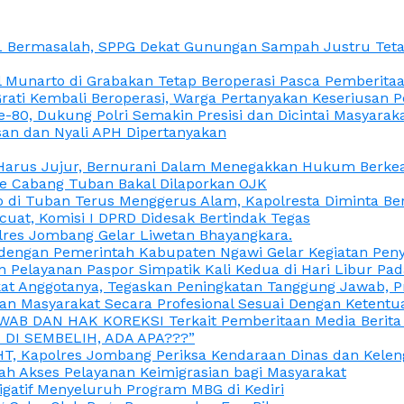
L Bermasalah, SPPG Dekat Gunungan Sampah Justru Tetap
unarto di Grabakan Tetap Beroperasi Pasca Pemberitaan
Grati Kembali Beroperasi, Warga Pertanyakan Keseriusan
e-80, Dukung Polri Semakin Presisi dan Dicintai Masyarak
gasan dan Nyali APH Dipertanyakan
itu Harus Jujur, Bernurani Dalam Menegakkan Hukum Berk
ce Cabang Tuban Bakal Dilaporkan OJK
 di Tuban Terus Menggerus Alam, Kapolresta Diminta Be
uat, Komisi I DPRD Didesak Bertindak Tegas
olres Jombang Gelar Liwetan Bhayangkara.
gi dengan Pemerintah Kabupaten Ngawi Gelar Kegiatan Pen
n Pelayanan Paspor Simpatik Kali Kedua di Hari Libur Pa
 Anggotanya, Tegaskan Peningkatan Tanggung Jawab, Prof
ran Masyarakat Secara Profesional Sesuai Dengan Ketent
JAWAB DAN HAK KOREKSI Terkait Pemberitaan Media Berit
DI SEMBELIH, ADA APA???”
, Kapolres Jombang Periksa Kendaraan Dinas dan Kelen
ah Akses Pelayanan Keimigrasian bagi Masyarakat
igatif Menyeluruh Program MBG di Kediri