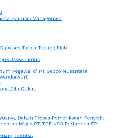
M
iminta Evaluasi Managemen
iproses Tanpa Tebang Pilih
anjuk Jawa Timur.
Oknum Pegawai di PT Secco Nusantara
Warakawuri.
s
npa Pita Cukai.
Kasusnya Dalam Proses Pemeriksaan Penyidik
ngeboran Migas PT TGE KSO Pertamina EP
menang Lomba.