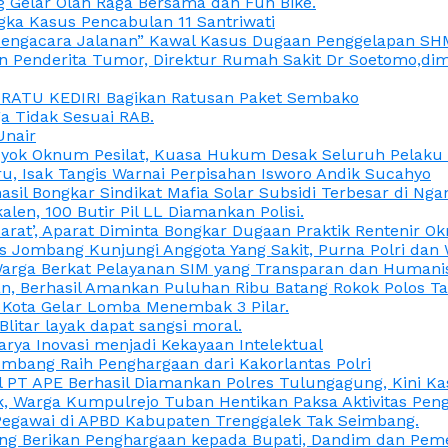
 Gelar Olah Raga Bersama dan Fun Bike.
gka Kasus Pencabulan 11 Santriwati
a, “Pengacara Jalanan” Kawal Kasus Dugaan Penggelapan SH
en Penderita Tumor, Direktur Rumah Sakit Dr Soetomo,d
M RATU KEDIRI Bagikan Ratusan Paket Sembako
 Tidak Sesuai RAB.
Unair
ok Oknum Pesilat, Kuasa Hukum Desak Seluruh Pelaku D
u, Isak Tangis Warnai Perpisahan Isworo Andik Sucahyo
asil Bongkar Sindikat Mafia Solar Subsidi Terbesar di Ng
len, 100 Butir Pil LL Diamankan Polisi.
Darat’, Aparat Diminta Bongkar Dugaan Praktik Rentenir 
 Jombang Kunjungi Anggota Yang Sakit, Purna Polri dan 
i Warga Berkat Pelayanan SIM yang Transparan dan Humani
an, Berhasil Amankan Puluhan Ribu Batang Rokok Polos Ta
i Kota Gelar Lomba Menembak 3 Pilar.
Blitar layak dapat sangsi moral.
rya Inovasi menjadi Kekayaan Intelektual
ombang Raih Penghargaan dari Kakorlantas Polri
abel PT APE Berhasil Diamankan Polres Tulungagung, Kini 
ak, Warga Kumpulrejo Tuban Hentikan Paksa Aktivitas Pe
 Pegawai di APBD Kabupaten Trenggalek Tak Seimbang.
bang Berikan Penghargaan kepada Bupati, Dandim dan Pe