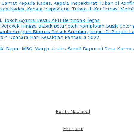
n Camat Kepada Kades, Kepala Inspektorat Tuban di Konf
ada Kades, Kepala Inspektorat Tuban di Konfirmasi Memi
l, Tokoh Agama Desak APH Bertindak Tegas
Dikeroyok Hingga Babak Belur oleh Komplotan Sugit Celen
nto Anggota Binmas Polsek Sumbergempol Di Pimpin La
in Upacara Hari Kesaktian Pancasila 2022
ki Dapur MBG, Warga Justru Soroti Dapur di Desa Kumpul
Berita Nasional
Ekonomi