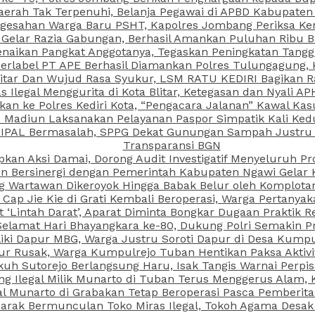
aerah Tak Terpenuhi, Belanja Pegawai di APBD Kabupaten
esahan Warga Baru PSHT, Kapolres Jombang Periksa Ken
r Gelar Razia Gabungan, Berhasil Amankan Puluhan Ribu B
aikan Pangkat Anggotanya, Tegaskan Peningkatan Tanggun
N Berlabel PT APE Berhasil Diamankan Polres Tulungagung
kitar Dan Wujud Rasa Syukur, LSM RATU KEDIRI Bagikan 
as Ilegal Menggurita di Kota Blitar, Ketegasan dan Nyali A
porkan ke Polres Kediri Kota, “Pengacara Jalanan” Kawal 
PI Madiun Laksanakan Pelayanan Paspor Simpatik Kali Ked
 IPAL Bermasalah, SPPG Dekat Gunungan Sampah Justru T
Transparansi BGN
kan Aksi Damai, Dorong Audit Investigatif Menyeluruh Pr
iun Bersinergi dengan Pemerintah Kabupaten Ngawi Gelar 
ang Wartawan Dikeroyok Hingga Babak Belur oleh Komplota
ap Jie Kie di Grati Kembali Beroperasi, Warga Pertany
t ‘Lintah Darat’, Aparat Diminta Bongkar Dugaan Praktik
Selamat Hari Bhayangkara ke-80, Dukung Polri Semakin Pr
ki Dapur MBG, Warga Justru Soroti Dapur di Desa Kumpu
ktur Rusak, Warga Kumpulrejo Tuban Hentikan Paksa Akti
kuh Sutorejo Berlangsung Haru, Isak Tangis Warnai Perpi
 Ilegal Milik Munarto di Tuban Terus Menggerus Alam, K
Munarto di Grabakan Tetap Beroperasi Pasca Pemberitaa
rak Bermunculan Toko Miras Ilegal, Tokoh Agama Desak