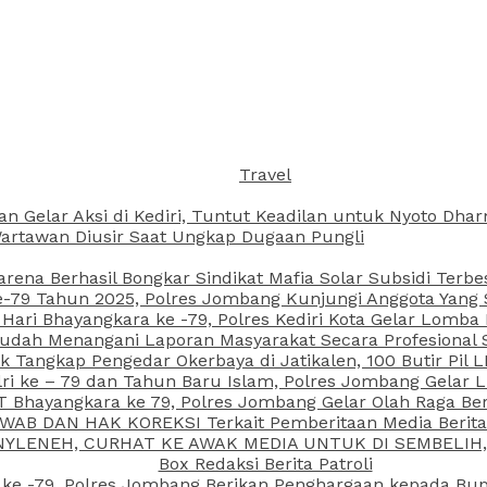
Travel
an Gelar Aksi di Kediri, Tuntut Keadilan untuk Nyoto Dh
rtawan Diusir Saat Ungkap Dugaan Pungli
arena Berhasil Bongkar Sindikat Mafia Solar Subsidi Terb
79 Tahun 2025, Polres Jombang Kunjungi Anggota Yang Sa
ari Bhayangkara ke -79, Polres Kediri Kota Gelar Lomba
 Sudah Menangani Laporan Masyarakat Secara Profesiona
k Tangkap Pengedar Okerbaya di Jatikalen, 100 Butir Pil L
ri ke – 79 dan Tahun Baru Islam, Polres Jombang Gelar 
 Bhayangkara ke 79, Polres Jombang Gelar Olah Raga Be
JAWAB DAN HAK KOREKSI Terkait Pemberitaan Media Beri
 NYLENEH, CURHAT KE AWAK MEDIA UNTUK DI SEMBELIH,
Box Redaksi Berita Patroli
 ke -79, Polres Jombang Berikan Penghargaan kepada B