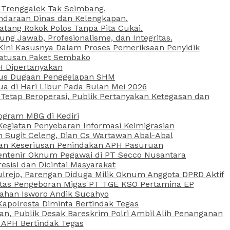
 Trenggalek Tak Seimbang.
daraan Dinas dan Kelengkapan.
atang Rokok Polos Tanpa Pita Cukai.
g Jawab, Profesionalisme, dan Integritas.
, Kini Kasusnya Dalam Proses Pemeriksaan Penyidik
Ratusan Paket Sembako
PH Dipertanyakan
Kasus Dugaan Penggelapan SHM
ua di Hari Libur Pada Bulan Mei 2026
etap Beroperasi, Publik Pertanyakan Ketegasan dan
ogram MBG di Kediri
Kegiatan Penyebaran Informasi Keimigrasian
n Sugit Celeng, Dian Cs Wartawan Abal-Abal
akan Keseriusan Penindakan APH Pasuruan
 Rentenir Oknum Pegawai di PT Secco Nusantara
esisi dan Dicintai Masyarakat
lrejo, Parengan Diduga Milik Oknum Anggota DPRD Aktif
vitas Pengeboran Migas PT TGE KSO Pertamina EP
sahan Isworo Andik Sucahyo
apolresta Diminta Bertindak Tegas
n, Publik Desak Bareskrim Polri Ambil Alih Penanganan
 APH Bertindak Tegas