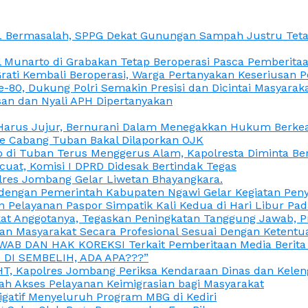
L Bermasalah, SPPG Dekat Gunungan Sampah Justru Tetap
unarto di Grabakan Tetap Beroperasi Pasca Pemberitaan
Grati Kembali Beroperasi, Warga Pertanyakan Keseriusan
e-80, Dukung Polri Semakin Presisi dan Dicintai Masyarak
gasan dan Nyali APH Dipertanyakan
itu Harus Jujur, Bernurani Dalam Menegakkan Hukum Berk
ce Cabang Tuban Bakal Dilaporkan OJK
 di Tuban Terus Menggerus Alam, Kapolresta Diminta Be
uat, Komisi I DPRD Didesak Bertindak Tegas
olres Jombang Gelar Liwetan Bhayangkara.
gi dengan Pemerintah Kabupaten Ngawi Gelar Kegiatan Pen
n Pelayanan Paspor Simpatik Kali Kedua di Hari Libur Pa
 Anggotanya, Tegaskan Peningkatan Tanggung Jawab, Prof
ran Masyarakat Secara Profesional Sesuai Dengan Ketent
JAWAB DAN HAK KOREKSI Terkait Pemberitaan Media Berit
DI SEMBELIH, ADA APA???”
, Kapolres Jombang Periksa Kendaraan Dinas dan Kelen
ah Akses Pelayanan Keimigrasian bagi Masyarakat
igatif Menyeluruh Program MBG di Kediri