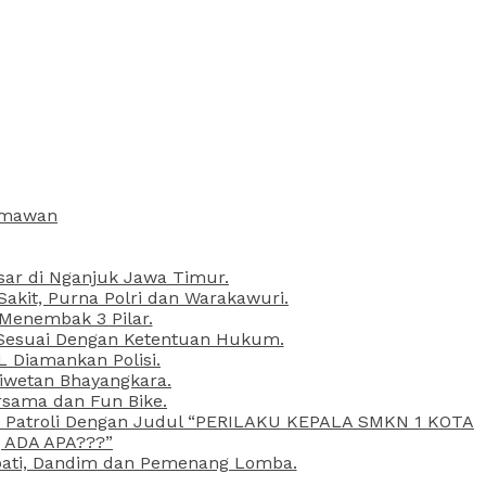
armawan
esar di Nganjuk Jawa Timur.
kit, Purna Polri dan Warakawuri.
 Menembak 3 Pilar.
l Sesuai Dengan Ketentuan Hukum.
L Diamankan Polisi.
Liwetan Bhayangkara.
rsama dan Fun Bike.
ta Patroli Dengan Judul “PERILAKU KEPALA SMKN 1 KOTA
 ADA APA???”
upati, Dandim dan Pemenang Lomba.