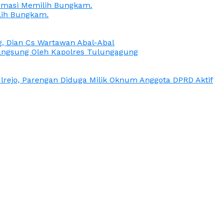
irmasi Memilih Bungkam.
lih Bungkam.
g, Dian Cs Wartawan Abal-Abal
ngsung Oleh Kapolres Tulungagung
rejo, Parengan Diduga Milik Oknum Anggota DPRD Aktif