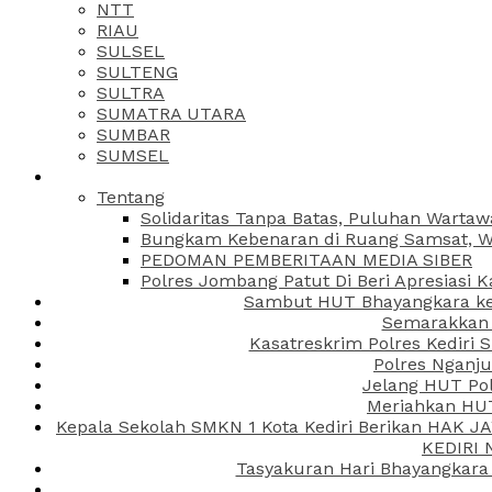
NTT
RIAU
SULSEL
SULTENG
SULTRA
SUMATRA UTARA
SUMBAR
SUMSEL
Tentang
Solidaritas Tanpa Batas, Puluhan Wartaw
Bungkam Kebenaran di Ruang Samsat, Wa
PEDOMAN PEMBERITAAN MEDIA SIBER
Polres Jombang Patut Di Beri Apresiasi K
Sambut HUT Bhayangkara ke-
Semarakkan H
Kasatreskrim Polres Kediri
Polres Nganju
Jelang HUT Pol
Meriahkan HUT
Kepala Sekolah SMKN 1 Kota Kediri Berikan HAK 
KEDIRI
Tasyakuran Hari Bhayangkara