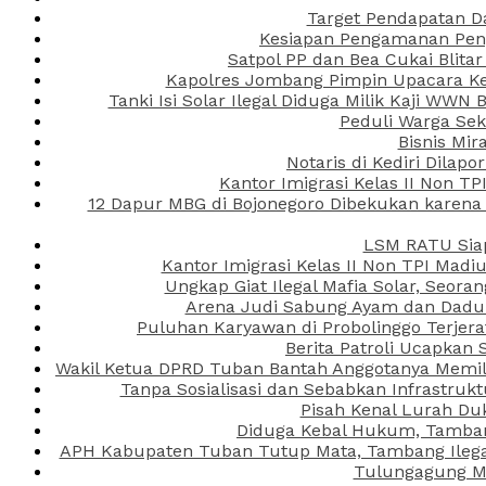
Target Pendapatan D
Kesiapan Pengamanan Peng
Satpol PP dan Bea Cukai Blita
Kapolres Jombang Pimpin Upacara Ken
Tanki Isi Solar Ilegal Diduga Milik Kaji WW
Peduli Warga Se
Bisnis Mir
Notaris di Kediri Dila
Kantor Imigrasi Kelas II Non T
12 Dapur MBG di Bojonegoro Dibekukan karena
LSM RATU Siap
Kantor Imigrasi Kelas II Non TPI Mad
Ungkap Giat Ilegal Mafia Solar, Seor
Arena Judi Sabung Ayam dan Dadu C
Puluhan Karyawan di Probolinggo Terjera
Berita Patroli Ucapkan 
Wakil Ketua DPRD Tuban Bantah Anggotanya Memili
Tanpa Sosialisasi dan Sebabkan Infrastru
Pisah Kenal Lurah Du
Diduga Kebal Hukum, Tambang
APH Kabupaten Tuban Tutup Mata, Tambang Ilegal 
Tulungagung Ma