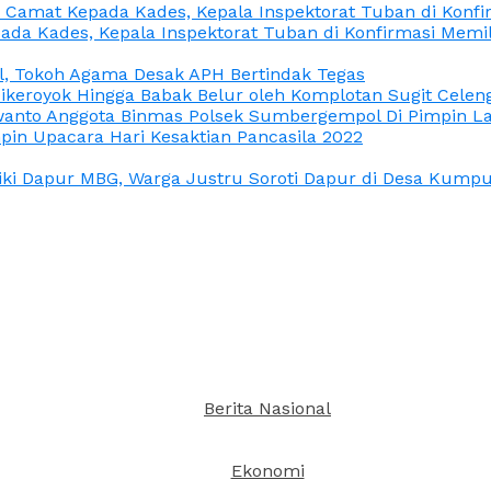
n Camat Kepada Kades, Kepala Inspektorat Tuban di Konf
ada Kades, Kepala Inspektorat Tuban di Konfirmasi Memi
l, Tokoh Agama Desak APH Bertindak Tegas
Dikeroyok Hingga Babak Belur oleh Komplotan Sugit Celen
nto Anggota Binmas Polsek Sumbergempol Di Pimpin La
in Upacara Hari Kesaktian Pancasila 2022
ki Dapur MBG, Warga Justru Soroti Dapur di Desa Kumpul
Berita Nasional
Ekonomi