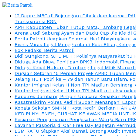
12 Dapur MBG di Bojonegoro Dibekukan karena IPA
Transparansi BGN
APH Kabupaten Tuban Tutup Mata, Tambang Ilegal M
Arena Judi Sabung Ayam dan Dadu Cap Jie Kie di 
Berita Patroli Ucapkan Selamat Hari Bhayangkara k
Bisnis Miras Ilegal Menggurita di Kota Blitar, Kete
Box Redaksi Berita Patroli
Didi Sungkono, S.H., M.H : Polisinya Masyarakat 
Diduga Ada Biaya Penitipan BPKB, Indomobil Finan
Diduga Kebal Hukum, Tambang Ilegal Milik Munarto
Dugaan Setoran 15 Persen Proyek APBD Tuban Menc
Jelang HUT Polri ke – 79 dan Tahun Baru Islam, P
Kantor Imigrasi Kelas II Non TPI Madiun Bersiner
Kantor Imigrasi Kelas II Non TPI Madiun Laksanaka
Kapolres Jombang Pimpin Upacara Kenaikan Pangkat
Kasatreskrim Polres Kediri Sudah Menangani Lapo
Kepala Sekolah SMKN 1 Kota Kediri Berikan HAK 
KEDIRI NYLENEH, CURHAT KE AWAK MEDIA UNTUK 
Kesiapan Pengamanan Pengesahan Warga Baru PSHT
Layanan Pasporia di Car Free Day Magetan Permud
LSM RATU Siapkan Aksi Damai, Dorong Audit Invest