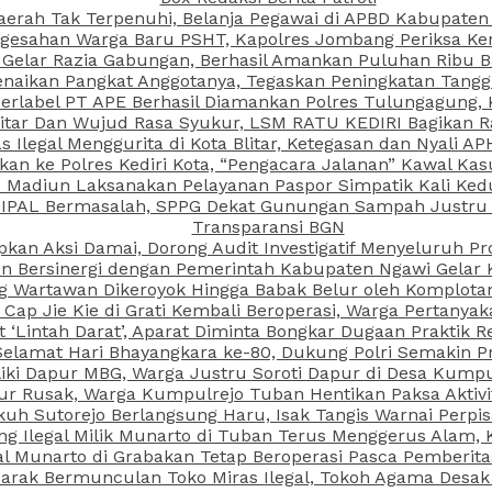
aerah Tak Terpenuhi, Belanja Pegawai di APBD Kabupaten
esahan Warga Baru PSHT, Kapolres Jombang Periksa Ken
r Gelar Razia Gabungan, Berhasil Amankan Puluhan Ribu B
aikan Pangkat Anggotanya, Tegaskan Peningkatan Tanggun
N Berlabel PT APE Berhasil Diamankan Polres Tulungagung
kitar Dan Wujud Rasa Syukur, LSM RATU KEDIRI Bagikan 
as Ilegal Menggurita di Kota Blitar, Ketegasan dan Nyali A
porkan ke Polres Kediri Kota, “Pengacara Jalanan” Kawal 
PI Madiun Laksanakan Pelayanan Paspor Simpatik Kali Ked
 IPAL Bermasalah, SPPG Dekat Gunungan Sampah Justru T
Transparansi BGN
kan Aksi Damai, Dorong Audit Investigatif Menyeluruh Pr
iun Bersinergi dengan Pemerintah Kabupaten Ngawi Gelar 
ang Wartawan Dikeroyok Hingga Babak Belur oleh Komplota
ap Jie Kie di Grati Kembali Beroperasi, Warga Pertany
t ‘Lintah Darat’, Aparat Diminta Bongkar Dugaan Praktik
Selamat Hari Bhayangkara ke-80, Dukung Polri Semakin Pr
ki Dapur MBG, Warga Justru Soroti Dapur di Desa Kumpu
ktur Rusak, Warga Kumpulrejo Tuban Hentikan Paksa Akti
kuh Sutorejo Berlangsung Haru, Isak Tangis Warnai Perpi
 Ilegal Milik Munarto di Tuban Terus Menggerus Alam, K
Munarto di Grabakan Tetap Beroperasi Pasca Pemberitaa
rak Bermunculan Toko Miras Ilegal, Tokoh Agama Desak