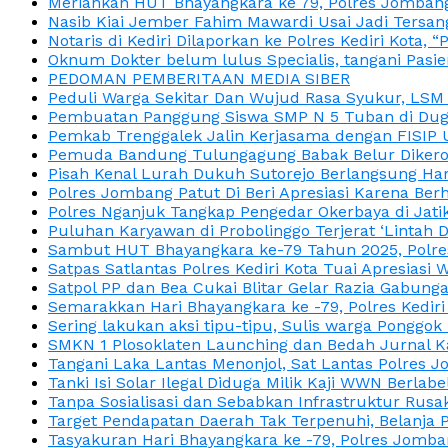
Meriahkan HUT Bhayangkara ke 79, Polres Jombang
Nasib Kiai Jember Fahim Mawardi Usai Jadi Tersan
Notaris di Kediri Dilaporkan ke Polres Kediri Kot
Oknum Dokter belum lulus Specialis, tangani Pasi
PEDOMAN PEMBERITAAN MEDIA SIBER
Peduli Warga Sekitar Dan Wujud Rasa Syukur, LS
Pembuatan Panggung Siswa SMP N 5 Tuban di Duga
Pemkab Trenggalek Jalin Kerjasama dengan FISIP 
Pemuda Bandung Tulungagung Babak Belur Dikeroy
Pisah Kenal Lurah Dukuh Sutorejo Berlangsung Har
Polres Jombang Patut Di Beri Apresiasi Karena Berh
Polres Nganjuk Tangkap Pengedar Okerbaya di Jatika
Puluhan Karyawan di Probolinggo Terjerat ‘Lintah 
Sambut HUT Bhayangkara ke-79 Tahun 2025, Polres
Satpas Satlantas Polres Kediri Kota Tuai Apresias
Satpol PP dan Bea Cukai Blitar Gelar Razia Gabung
Semarakkan Hari Bhayangkara ke -79, Polres Kedir
Sering lakukan aksi tipu-tipu, Sulis warga Ponggok 
SMKN 1 Plosoklaten Launching dan Bedah Jurnal Ka
Tangani Laka Lantas Menonjol, Sat Lantas Polres J
Tanki Isi Solar Ilegal Diduga Milik Kaji WWN Berl
Tanpa Sosialisasi dan Sebabkan Infrastruktur Rus
Target Pendapatan Daerah Tak Terpenuhi, Belanja
Tasyakuran Hari Bhayangkara ke -79, Polres Jom