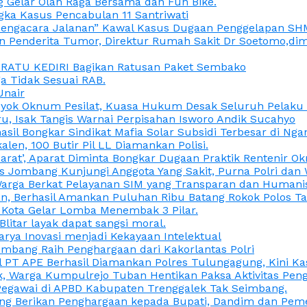
 Gelar Olah Raga Bersama dan Fun Bike.
gka Kasus Pencabulan 11 Santriwati
a, “Pengacara Jalanan” Kawal Kasus Dugaan Penggelapan SH
en Penderita Tumor, Direktur Rumah Sakit Dr Soetomo,d
M RATU KEDIRI Bagikan Ratusan Paket Sembako
 Tidak Sesuai RAB.
Unair
ok Oknum Pesilat, Kuasa Hukum Desak Seluruh Pelaku D
u, Isak Tangis Warnai Perpisahan Isworo Andik Sucahyo
asil Bongkar Sindikat Mafia Solar Subsidi Terbesar di Ng
len, 100 Butir Pil LL Diamankan Polisi.
Darat’, Aparat Diminta Bongkar Dugaan Praktik Rentenir 
 Jombang Kunjungi Anggota Yang Sakit, Purna Polri dan 
i Warga Berkat Pelayanan SIM yang Transparan dan Humani
an, Berhasil Amankan Puluhan Ribu Batang Rokok Polos Ta
i Kota Gelar Lomba Menembak 3 Pilar.
Blitar layak dapat sangsi moral.
rya Inovasi menjadi Kekayaan Intelektual
ombang Raih Penghargaan dari Kakorlantas Polri
abel PT APE Berhasil Diamankan Polres Tulungagung, Kini 
ak, Warga Kumpulrejo Tuban Hentikan Paksa Aktivitas Pe
 Pegawai di APBD Kabupaten Trenggalek Tak Seimbang.
bang Berikan Penghargaan kepada Bupati, Dandim dan Pe