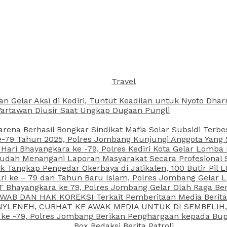
Travel
an Gelar Aksi di Kediri, Tuntut Keadilan untuk Nyoto Dh
rtawan Diusir Saat Ungkap Dugaan Pungli
arena Berhasil Bongkar Sindikat Mafia Solar Subsidi Terb
79 Tahun 2025, Polres Jombang Kunjungi Anggota Yang Sa
ari Bhayangkara ke -79, Polres Kediri Kota Gelar Lomba
 Sudah Menangani Laporan Masyarakat Secara Profesiona
k Tangkap Pengedar Okerbaya di Jatikalen, 100 Butir Pil L
ri ke – 79 dan Tahun Baru Islam, Polres Jombang Gelar 
 Bhayangkara ke 79, Polres Jombang Gelar Olah Raga Be
JAWAB DAN HAK KOREKSI Terkait Pemberitaan Media Beri
 NYLENEH, CURHAT KE AWAK MEDIA UNTUK DI SEMBELIH,
 ke -79, Polres Jombang Berikan Penghargaan kepada B
Box Redaksi Berita Patroli