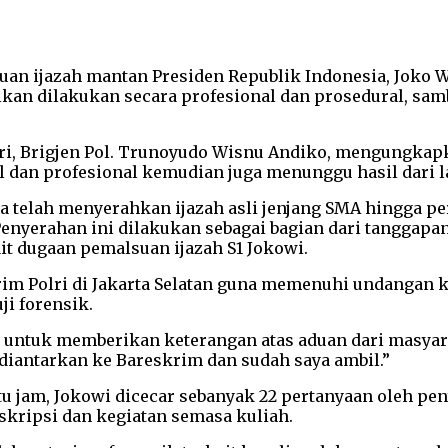
an ijazah mantan Presiden Republik Indonesia, Joko Wi
kan dilakukan secara profesional dan prosedural, sam
ri, Brigjen Pol. Trunoyudo Wisnu Andiko, mengungkapk
dan profesional kemudian juga menunggu hasil dari labo
 telah menyerahkan ijazah asli jenjang SMA hingga pe
Penyerahan ini dilakukan sebagai bagian dari tanggapa
ait dugaan pemalsuan ijazah S1 Jokowi.
rim Polri di Jakarta Selatan guna memenuhi undangan k
i forensik.
 untuk memberikan keterangan atas aduan dari masyara
 diantarkan ke Bareskrim dan sudah saya ambil.”
atu jam, Jokowi dicecar sebanyak 22 pertanyaan oleh p
skripsi dan kegiatan semasa kuliah.