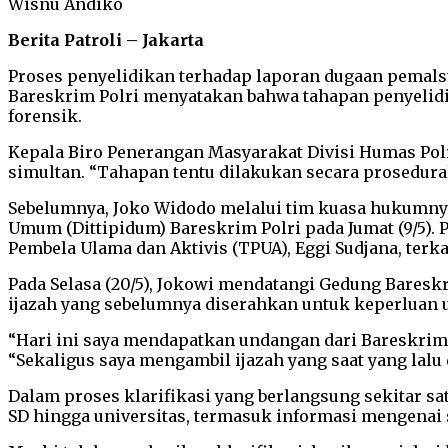
Wisnu Andiko
Berita Patroli – Jakarta
Proses penyelidikan terhadap laporan dugaan pemalsu
Bareskrim Polri menyatakan bahwa tahapan penyelidi
forensik.
Kepala Biro Penerangan Masyarakat Divisi Humas Pol
simultan. “Tahapan tentu dilakukan secara prosedural 
Sebelumnya, Joko Widodo melalui tim kuasa hukumnya
Umum (Dittipidum) Bareskrim Polri pada Jumat (9/5). 
Pembela Ulama dan Aktivis (TPUA), Eggi Sudjana, terk
Pada Selasa (20/5), Jokowi mendatangi Gedung Baresk
ijazah yang sebelumnya diserahkan untuk keperluan uj
“Hari ini saya mendapatkan undangan dari Bareskrim
“Sekaligus saya mengambil ijazah yang saat yang lalu
Dalam proses klarifikasi yang berlangsung sekitar s
SD hingga universitas, termasuk informasi mengenai 