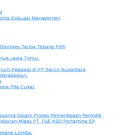
M
iminta Evaluasi Managemen
iproses Tanpa Tebang Pilih
anjuk Jawa Timur.
Oknum Pegawai di PT Secco Nusantara
Warakawuri.
s
npa Pita Cukai.
Kasusnya Dalam Proses Pemeriksaan Penyidik
ngeboran Migas PT TGE KSO Pertamina EP
menang Lomba.