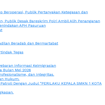
 Beroperasi, Publik Pertanyakan Ketegasan dan
, Publik Desak Bareskrim Polri Ambil Alih Penanganan
 Penindakan APH Pasuruan
at
eadilan Beradab dan Bermartabat
rtindak Tegas
yebaran Informasi Keimigrasian
da Bulan Mei 2026
esionalisme, dan Integritas.
uan Hukum.
a Patroli Dengan Judul “PERILAKU KEPALA SMKN 1 KOTA
gkapan.