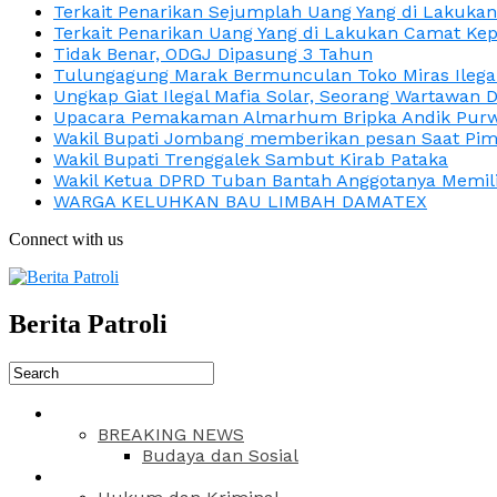
Terkait Penarikan Sejumplah Uang Yang di Lakuka
Terkait Penarikan Uang Yang di Lakukan Camat Kep
Tidak Benar, ODGJ Dipasung 3 Tahun
Tulungagung Marak Bermunculan Toko Miras Ilega
Ungkap Giat Ilegal Mafia Solar, Seorang Wartawan 
Upacara Pemakaman Almarhum Bripka Andik Purwa
Wakil Bupati Jombang memberikan pesan Saat Pimp
Wakil Bupati Trenggalek Sambut Kirab Pataka
Wakil Ketua DPRD Tuban Bantah Anggotanya Memili
WARGA KELUHKAN BAU LIMBAH DAMATEX
Connect with us
Berita Patroli
BREAKING NEWS
Budaya dan Sosial