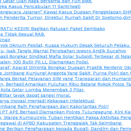
 Gelar Olah Raga Bersama dan Fun Bike.
gka Kasus Pencabulan 11 Santriwati
a, “Pengacara Jalanan” Kawal Kasus Dugaan Penggelapan SH
en Penderita Tumor, Direktur Rumah Sakit Dr Soetomo,d
M RATU KEDIRI Bagikan Ratusan Paket Sembako
 Tidak Sesuai RAB.
Unair
ok Oknum Pesilat, Kuasa Hukum Desak Seluruh Pelaku D
u, Isak Tangis Warnai Perpisahan Isworo Andik Sucahyo
asil Bongkar Sindikat Mafia Solar Subsidi Terbesar di Ng
len, 100 Butir Pil LL Diamankan Polisi.
Darat’, Aparat Diminta Bongkar Dugaan Praktik Rentenir 
 Jombang Kunjungi Anggota Yang Sakit, Purna Polri dan 
i Warga Berkat Pelayanan SIM yang Transparan dan Humani
an, Berhasil Amankan Puluhan Ribu Batang Rokok Polos Ta
i Kota Gelar Lomba Menembak 3 Pilar.
Blitar layak dapat sangsi moral.
rya Inovasi menjadi Kekayaan Intelektual
ombang Raih Penghargaan dari Kakorlantas Polri
abel PT APE Berhasil Diamankan Polres Tulungagung, Kini 
ak, Warga Kumpulrejo Tuban Hentikan Paksa Aktivitas Pe
 Pegawai di APBD Kabupaten Trenggalek Tak Seimbang.
bang Berikan Penghargaan kepada Bupati, Dandim dan Pe