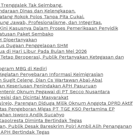
 Trenggalek Tak Seimbang.
daraan Dinas dan Kelengkapan.
atang Rokok Polos Tanpa Pita Cukai.
g Jawab, Profesionalisme, dan Integritas.
, Kini Kasusnya Dalam Proses Pemeriksaan Penyidik
Ratusan Paket Sembako
PH Dipertanyakan
Kasus Dugaan Penggelapan SHM
ua di Hari Libur Pada Bulan Mei 2026
etap Beroperasi, Publik Pertanyakan Ketegasan dan
ogram MBG di Kediri
Kegiatan Penyebaran Informasi Keimigrasian
n Sugit Celeng, Dian Cs Wartawan Abal-Abal
akan Keseriusan Penindakan APH Pasuruan
 Rentenir Oknum Pegawai di PT Secco Nusantara
esisi dan Dicintai Masyarakat
lrejo, Parengan Diduga Milik Oknum Anggota DPRD Aktif
vitas Pengeboran Migas PT TGE KSO Pertamina EP
sahan Isworo Andik Sucahyo
apolresta Diminta Bertindak Tegas
n, Publik Desak Bareskrim Polri Ambil Alih Penanganan
 APH Bertindak Tegas