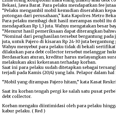
Lima orang komplotan mata elang (matel) atau debt co
Bekasi, Jawa Barat. Para pelaku mendapatkan fee jutaa
“Pelaku mengambil mobil kemudian diserahkan kepada p
potongan dari perusahaan,” kata Kapolres Metro Bek
Para pelaku membagi duit hasil merampas mobil itu den
mendapatkan Rp 1,3 juta. Wahyu mengatakan besar baya
“Menurut hasil pemeriksaan dapat diterangkan bahwa 
“Nominal dari penghasilan tersebut bergantung pada j
juta, untuk Pajero di kisaran Rp 24-30 juta bergantun
Wahyu menyebut para pelaku tidak di bekali sertifik
dilakukan para debt collector tersebut melanggar hu
Berdasarkan aturan, kreditur harus melayangkan surat
melakukan aksi kekerasan terhadap korban.
Saat ini para pelaku sudah ditetapkan sebagai tersan
terjadi pada Kamis (20/4) yang lalu. Pelapor dalam h
“Mobil yang dirampas Pajero hitam,” kata Kasat Resk
Saat itu korban tengah pergi ke salah satu pusat per
debt collector.
Korban mengaku diintimidasi oleh para pelaku hingga
kabur pelaku. ( Red )