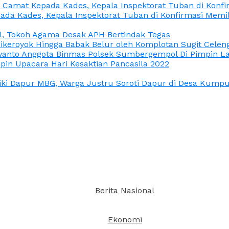
n Camat Kepada Kades, Kepala Inspektorat Tuban di Konf
ada Kades, Kepala Inspektorat Tuban di Konfirmasi Memi
l, Tokoh Agama Desak APH Bertindak Tegas
Dikeroyok Hingga Babak Belur oleh Komplotan Sugit Celen
nto Anggota Binmas Polsek Sumbergempol Di Pimpin La
in Upacara Hari Kesaktian Pancasila 2022
ki Dapur MBG, Warga Justru Soroti Dapur di Desa Kumpul
Berita Nasional
Ekonomi