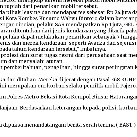
llector ditangkap karena merebut paksa mobil Mitsubish
n rupiah dari penarikan mobil tersebut.
ihak leasing dan mendapat fee sebesar Rp 24 juta dan 
asi Kota Kombes Kusumo Wahyu Bintoro dalam keteranga
gan rincian, pelaku SAR mendapatkan Rp 1 juta, GEL Rp 1
ran ditentukan dari jenis kendaraan yang ditarik paks
pelaku dapat melakukan penarikan sebanyak 7 hingga 8
enis dan merek kendaraan, seperti Avanza dan sejenisny
g pada tahun kendaraan tersebut,” imbuhnya.
at profesi dan surat tugas resmi dari perusahaan saat
kum dan menyalahi aturan.
 pemberitahuan, penagihan, hingga surat peringatan ke
gka dan ditahan. Mereka di jerat dengan Pasal 368 KUH
al ini merupakan om korban selaku pemilik mobil Pajero
rim Polres Metro Bekasi Kota Kompol Binsar Hatorangan
belanjaan. Berdasarkan keterangan kepada polisi, korba
 dipaksa menandatangani berita serah terima ( BAST ) 