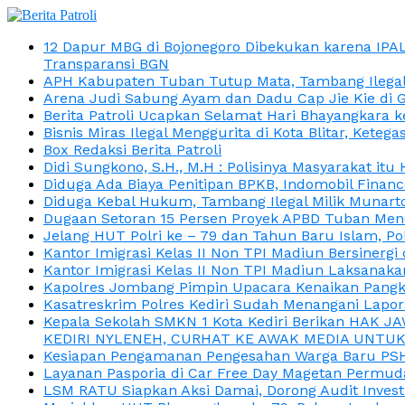
12 Dapur MBG di Bojonegoro Dibekukan karena IPA
Transparansi BGN
APH Kabupaten Tuban Tutup Mata, Tambang Ilegal M
Arena Judi Sabung Ayam dan Dadu Cap Jie Kie di 
Berita Patroli Ucapkan Selamat Hari Bhayangkara k
Bisnis Miras Ilegal Menggurita di Kota Blitar, Kete
Box Redaksi Berita Patroli
Didi Sungkono, S.H., M.H : Polisinya Masyarakat 
Diduga Ada Biaya Penitipan BPKB, Indomobil Finan
Diduga Kebal Hukum, Tambang Ilegal Milik Munarto
Dugaan Setoran 15 Persen Proyek APBD Tuban Menc
Jelang HUT Polri ke – 79 dan Tahun Baru Islam, P
Kantor Imigrasi Kelas II Non TPI Madiun Bersiner
Kantor Imigrasi Kelas II Non TPI Madiun Laksanaka
Kapolres Jombang Pimpin Upacara Kenaikan Pangkat
Kasatreskrim Polres Kediri Sudah Menangani Lapo
Kepala Sekolah SMKN 1 Kota Kediri Berikan HAK 
KEDIRI NYLENEH, CURHAT KE AWAK MEDIA UNTUK 
Kesiapan Pengamanan Pengesahan Warga Baru PSHT
Layanan Pasporia di Car Free Day Magetan Permud
LSM RATU Siapkan Aksi Damai, Dorong Audit Invest