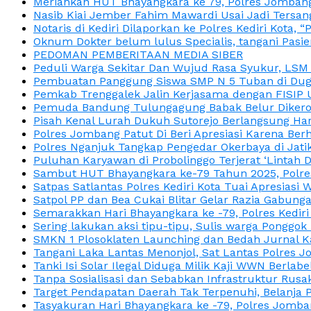
Meriahkan HUT Bhayangkara ke 79, Polres Jombang
Nasib Kiai Jember Fahim Mawardi Usai Jadi Tersan
Notaris di Kediri Dilaporkan ke Polres Kediri Kot
Oknum Dokter belum lulus Specialis, tangani Pasi
PEDOMAN PEMBERITAAN MEDIA SIBER
Peduli Warga Sekitar Dan Wujud Rasa Syukur, LS
Pembuatan Panggung Siswa SMP N 5 Tuban di Duga
Pemkab Trenggalek Jalin Kerjasama dengan FISIP 
Pemuda Bandung Tulungagung Babak Belur Dikeroy
Pisah Kenal Lurah Dukuh Sutorejo Berlangsung Har
Polres Jombang Patut Di Beri Apresiasi Karena Berh
Polres Nganjuk Tangkap Pengedar Okerbaya di Jatika
Puluhan Karyawan di Probolinggo Terjerat ‘Lintah 
Sambut HUT Bhayangkara ke-79 Tahun 2025, Polres
Satpas Satlantas Polres Kediri Kota Tuai Apresias
Satpol PP dan Bea Cukai Blitar Gelar Razia Gabung
Semarakkan Hari Bhayangkara ke -79, Polres Kedir
Sering lakukan aksi tipu-tipu, Sulis warga Ponggok 
SMKN 1 Plosoklaten Launching dan Bedah Jurnal Ka
Tangani Laka Lantas Menonjol, Sat Lantas Polres J
Tanki Isi Solar Ilegal Diduga Milik Kaji WWN Berl
Tanpa Sosialisasi dan Sebabkan Infrastruktur Rus
Target Pendapatan Daerah Tak Terpenuhi, Belanja
Tasyakuran Hari Bhayangkara ke -79, Polres Jom