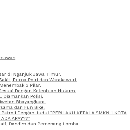
armawan
esar di Nganjuk Jawa Timur.
kit, Purna Polri dan Warakawuri.
 Menembak 3 Pilar.
l Sesuai Dengan Ketentuan Hukum.
L Diamankan Polisi.
Liwetan Bhayangkara.
rsama dan Fun Bike.
ta Patroli Dengan Judul “PERILAKU KEPALA SMKN 1 KOTA
 ADA APA???”
upati, Dandim dan Pemenang Lomba.