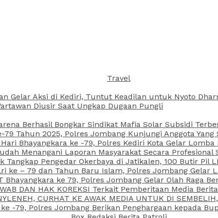
Travel
an Gelar Aksi di Kediri, Tuntut Keadilan untuk Nyoto Dh
rtawan Diusir Saat Ungkap Dugaan Pungli
arena Berhasil Bongkar Sindikat Mafia Solar Subsidi Terb
79 Tahun 2025, Polres Jombang Kunjungi Anggota Yang Sa
ari Bhayangkara ke -79, Polres Kediri Kota Gelar Lomba
 Sudah Menangani Laporan Masyarakat Secara Profesiona
k Tangkap Pengedar Okerbaya di Jatikalen, 100 Butir Pil L
ri ke – 79 dan Tahun Baru Islam, Polres Jombang Gelar 
 Bhayangkara ke 79, Polres Jombang Gelar Olah Raga Be
JAWAB DAN HAK KOREKSI Terkait Pemberitaan Media Beri
 NYLENEH, CURHAT KE AWAK MEDIA UNTUK DI SEMBELIH,
 ke -79, Polres Jombang Berikan Penghargaan kepada B
Box Redaksi Berita Patroli