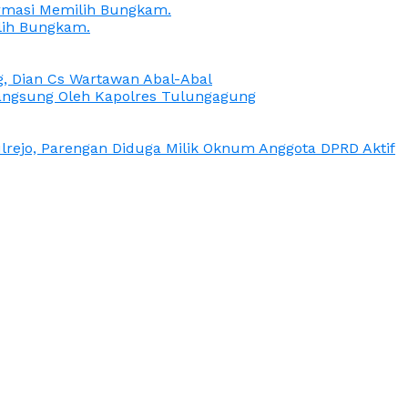
irmasi Memilih Bungkam.
lih Bungkam.
g, Dian Cs Wartawan Abal-Abal
ngsung Oleh Kapolres Tulungagung
rejo, Parengan Diduga Milik Oknum Anggota DPRD Aktif