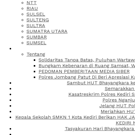
NTT
RIAU
SULSEL
SULTENG
SULTRA
SUMATRA UTARA
SUMBAR
SUMSEL
Tentang
Solidaritas Tanpa Batas, Puluhan Wartaw
Bungkam Kebenaran di Ruang Samsat, Wa
PEDOMAN PEMBERITAAN MEDIA SIBER
Polres Jombang Patut Di Beri Apresiasi K
Sambut HUT Bhayangkara ke-
Semarakkan H
Kasatreskrim Polres Kediri
Polres Nganju
Jelang HUT Pol
Meriahkan HUT
Kepala Sekolah SMKN 1 Kota Kediri Berikan HAK 
KEDIRI
Tasyakuran Hari Bhayangkara