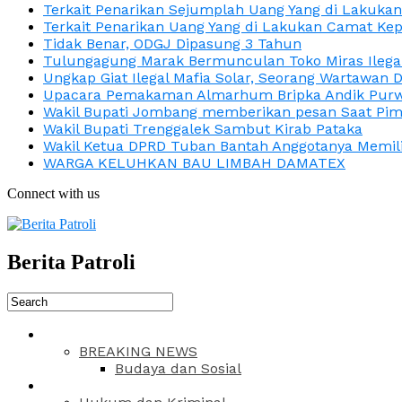
Terkait Penarikan Sejumplah Uang Yang di Lakuka
Terkait Penarikan Uang Yang di Lakukan Camat Kep
Tidak Benar, ODGJ Dipasung 3 Tahun
Tulungagung Marak Bermunculan Toko Miras Ilega
Ungkap Giat Ilegal Mafia Solar, Seorang Wartawan 
Upacara Pemakaman Almarhum Bripka Andik Purwa
Wakil Bupati Jombang memberikan pesan Saat Pimp
Wakil Bupati Trenggalek Sambut Kirab Pataka
Wakil Ketua DPRD Tuban Bantah Anggotanya Memili
WARGA KELUHKAN BAU LIMBAH DAMATEX
Connect with us
Berita Patroli
BREAKING NEWS
Budaya dan Sosial