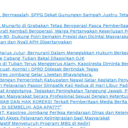
L Bermasalah, SPPG Dekat Gunungan Sampah Justru Tetap
unarto di Grabakan Tetap Beroperasi Pasca Pemberitaan
Grati Kembali Beroperasi, Warga Pertanyakan Keseriusan
e-80, Dukung Polri Semakin Presisi dan Dicintai Masyarak
gasan dan Nyali APH Dipertanyakan
itu Harus Jujur, Bernurani Dalam Menegakkan Hukum Berk
ce Cabang Tuban Bakal Dilaporkan OJK
 di Tuban Terus Menggerus Alam, Kapolresta Diminta Be
uat, Komisi I DPRD Didesak Bertindak Tegas
olres Jombang Gelar Liwetan Bhayangkara.
gi dengan Pemerintah Kabupaten Ngawi Gelar Kegiatan Pen
n Pelayanan Paspor Simpatik Kali Kedua di Hari Libur Pa
 Anggotanya, Tegaskan Peningkatan Tanggung Jawab, Prof
ran Masyarakat Secara Profesional Sesuai Dengan Ketent
JAWAB DAN HAK KOREKSI Terkait Pemberitaan Media Berit
DI SEMBELIH, ADA APA???”
, Kapolres Jombang Periksa Kendaraan Dinas dan Kelen
ah Akses Pelayanan Keimigrasian bagi Masyarakat
igatif Menyeluruh Program MBG di Kediri