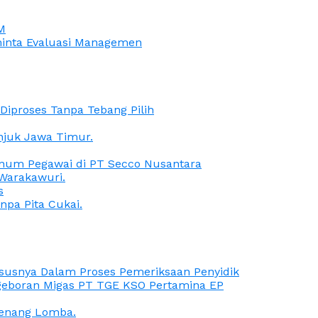
M
iminta Evaluasi Managemen
iproses Tanpa Tebang Pilih
anjuk Jawa Timur.
Oknum Pegawai di PT Secco Nusantara
Warakawuri.
s
npa Pita Cukai.
Kasusnya Dalam Proses Pemeriksaan Penyidik
ngeboran Migas PT TGE KSO Pertamina EP
menang Lomba.