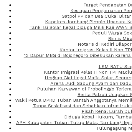
Target Pendapatan D
Kesiapan Pengamanan Peng
Satpol PP dan Bea Cukai Blita
Kapolres Jombang Pimpin Upacara Ken
Tanki Isi Solar Ilegal Diduga Milik Kaji WW
Peduli Warga Se
Bisnis Mir
Notaris di Kediri Dila
Kantor Imigrasi Kelas II Non T
12 Dapur MBG di Bojonegoro Dibekukan karena
LSM RATU Siap
Kantor Imigrasi Kelas II Non TPI Mad
Ungkap Giat Ilegal Mafia Solar, Seor
Arena Judi Sabung Ayam dan Dadu C
Puluhan Karyawan di Probolinggo Terjera
Berita Patroli Ucapkan 
Wakil Ketua DPRD Tuban Bantah Anggotanya Memili
Tanpa Sosialisasi dan Sebabkan Infrastru
Pisah Kenal Lurah Du
Diduga Kebal Hukum, Tambang
APH Kabupaten Tuban Tutup Mata, Tambang Ilegal 
Tulungagung Ma