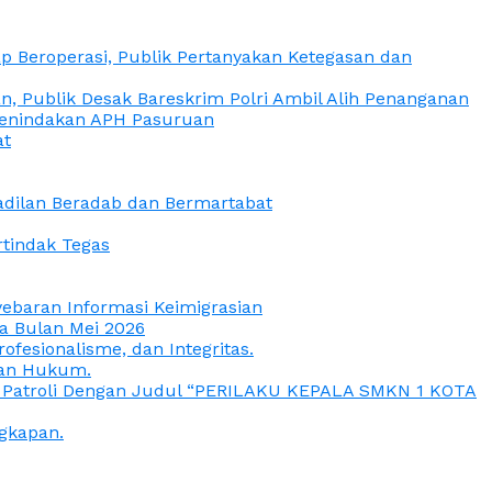
 Beroperasi, Publik Pertanyakan Ketegasan dan
, Publik Desak Bareskrim Polri Ambil Alih Penanganan
 Penindakan APH Pasuruan
at
eadilan Beradab dan Bermartabat
rtindak Tegas
yebaran Informasi Keimigrasian
da Bulan Mei 2026
esionalisme, dan Integritas.
uan Hukum.
a Patroli Dengan Judul “PERILAKU KEPALA SMKN 1 KOTA
gkapan.