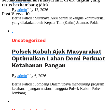
serta kenyamanan masyarakat di era digital yang
terus berkembang.(din)
By
admin
July 13, 2026
Post Views:
10
Berita Patroli : Surabaya Aksi berani sekaligus kontroversial
yang dilakukan oleh Kepala Tim (Katim) Jatanras Polda...
Uncategorized
Polsek Kabuh Ajak Masyarakat
Optimalkan Lahan Demi Perkuat
Ketahanan Pangan
By
admin
July 6, 2026
Berita Patroli ; Jombang Dalam upaya mendukung program
ketahanan pangan nasional, anggota Polsek Kabuh Polres
Jombang...