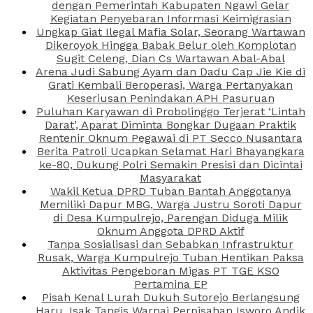
dengan Pemerintah Kabupaten Ngawi Gelar
Kegiatan Penyebaran Informasi Keimigrasian
Ungkap Giat Ilegal Mafia Solar, Seorang Wartawan
Dikeroyok Hingga Babak Belur oleh Komplotan
Sugit Celeng, Dian Cs Wartawan Abal-Abal
Arena Judi Sabung Ayam dan Dadu Cap Jie Kie di
Grati Kembali Beroperasi, Warga Pertanyakan
Keseriusan Penindakan APH Pasuruan
Puluhan Karyawan di Probolinggo Terjerat ‘Lintah
Darat’, Aparat Diminta Bongkar Dugaan Praktik
Rentenir Oknum Pegawai di PT Secco Nusantara
Berita Patroli Ucapkan Selamat Hari Bhayangkara
ke-80, Dukung Polri Semakin Presisi dan Dicintai
Masyarakat
Wakil Ketua DPRD Tuban Bantah Anggotanya
Memiliki Dapur MBG, Warga Justru Soroti Dapur
di Desa Kumpulrejo, Parengan Diduga Milik
Oknum Anggota DPRD Aktif
Tanpa Sosialisasi dan Sebabkan Infrastruktur
Rusak, Warga Kumpulrejo Tuban Hentikan Paksa
Aktivitas Pengeboran Migas PT TGE KSO
Pertamina EP
Pisah Kenal Lurah Dukuh Sutorejo Berlangsung
Haru, Isak Tangis Warnai Perpisahan Isworo Andik