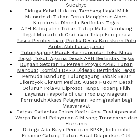
Sucahyo
Diduga Kebal Hukum, Tambang Ilegal Milik
Munarto di Tuban Terus Menggerus Alam,
Kapolresta Diminta Bertindak Tegas
APH Kabupaten Tuban Tutup Mata, Tambang
Ilegal Munarto di Grabakan Tetap Beroperasi
Pasca Pemberitaan, Publik Desak Bareskrim Polri
Ambil Alih Penanganan
Tulungagung Marak Bermunculan Toko Miras
Ilegal, Tokoh Agama Desak APH Bertindak Tegas
Dugaan Setoran 15 Persen Proyek APBD Tuban
Mencuat, Komisi I DPRD Didesak Bertindak Tegas
Pemuda Bandung Tulungagung Babak Belur
Dikeroyok Oknum Pesilat, Kuasa Hukum Desak
Seluruh Pelaku Diproses Tanpa Tebang Pilih
Layanan Pasporia di Car Free Day Magetan
Permudah Akses Pelayanan Keimigrasian bagi
Masyarakat
Satpas Satlantas Polres Kediri Kota Tuai Apresiasi
Warga Berkat Pelayanan SIM yang Transparan dan
Humanis
Diduga Ada Biaya Penitipan BPKB, Indomobil
Finance Cabang Tuban Bakal Dilaporkan OJK