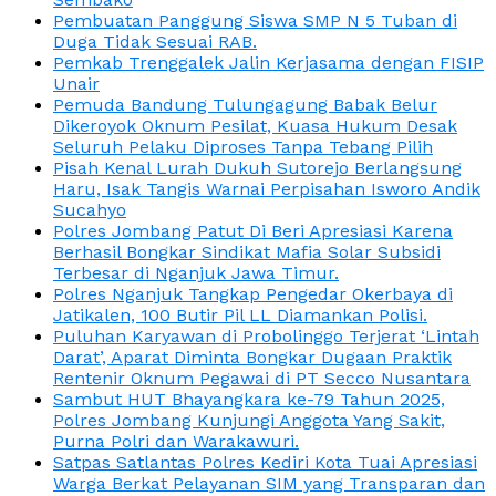
Pembuatan Panggung Siswa SMP N 5 Tuban di
Duga Tidak Sesuai RAB.
Pemkab Trenggalek Jalin Kerjasama dengan FISIP
Unair
Pemuda Bandung Tulungagung Babak Belur
Dikeroyok Oknum Pesilat, Kuasa Hukum Desak
Seluruh Pelaku Diproses Tanpa Tebang Pilih
Pisah Kenal Lurah Dukuh Sutorejo Berlangsung
Haru, Isak Tangis Warnai Perpisahan Isworo Andik
Sucahyo
Polres Jombang Patut Di Beri Apresiasi Karena
Berhasil Bongkar Sindikat Mafia Solar Subsidi
Terbesar di Nganjuk Jawa Timur.
Polres Nganjuk Tangkap Pengedar Okerbaya di
Jatikalen, 100 Butir Pil LL Diamankan Polisi.
Puluhan Karyawan di Probolinggo Terjerat ‘Lintah
Darat’, Aparat Diminta Bongkar Dugaan Praktik
Rentenir Oknum Pegawai di PT Secco Nusantara
Sambut HUT Bhayangkara ke-79 Tahun 2025,
Polres Jombang Kunjungi Anggota Yang Sakit,
Purna Polri dan Warakawuri.
Satpas Satlantas Polres Kediri Kota Tuai Apresiasi
Warga Berkat Pelayanan SIM yang Transparan dan