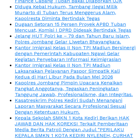
Finance Cabang Tuban Bakal Dilaporkan OJK
Diduga Kebal Hukum, Tambang Ilegal Milik
Munarto di Tuban Terus Menggerus Alam,
Kapolresta Diminta Bertindak Tegas
Dugaan Setoran 15 Persen Proyek APBD Tuban
Mencuat, Komisi I DPRD Didesak Bertindak Tegas
Jelang HUT Polri ke – 79 dan Tahun Baru Islam,
Polres Jombang Gelar Liwetan Bhayangkara.
Kantor Imigrasi Kelas II Non TPI Madiun Bersinergi
dengan Pemerintah Kabupaten Ngawi Gelar
Kegiatan Penyebaran Informasi Keimigrasian
Kantor Imigrasi Kelas II Non TPI Madiun
Laksanakan Pelayanan Paspor Simpatik Kali
Kedua di Hari Libur Pada Bulan Mei 2026
Kapolres Jombang Pimpin Upacara Kenaikan
Pangkat Anggotanya, Tegaskan Peningkatan
Tanggung Jawab, Profesionalisme, dan Integritas.
Kasatreskrim Polres Kediri Sudah Menangani
Laporan Masyarakat Secara Profesional Sesuai
Dengan Ketentuan Hukum.
Kepala Sekolah SMKN 1 Kota Kediri Berikan HAK
JAWAB DAN HAK KOREKSI Terkait Pemberitaan
Media Berita Patroli Dengan Judul “PERILAKU
KEPALA SMKN 1 KOTA KEDIRI NYLENEH, CURHAT