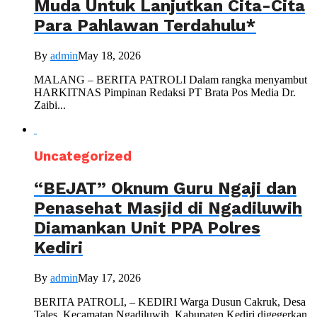
Muda Untuk Lanjutkan Cita-Cita
Para Pahlawan Terdahulu*
By
admin
May 18, 2026
MALANG – BERITA PATROLI Dalam rangka menyambut
HARKITNAS Pimpinan Redaksi PT Brata Pos Media Dr.
Zaibi...
Uncategorized
“BEJAT” Oknum Guru Ngaji dan
Penasehat Masjid di Ngadiluwih
Diamankan Unit PPA Polres
Kediri
By
admin
May 17, 2026
BERITA PATROLI, – KEDIRI Warga Dusun Cakruk, Desa
Tales, Kecamatan Ngadiluwih, Kabupaten Kediri digegerkan