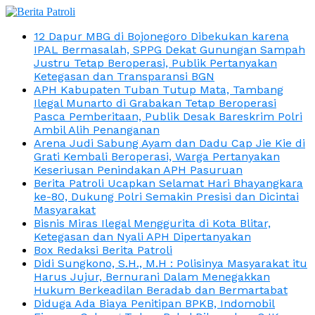
12 Dapur MBG di Bojonegoro Dibekukan karena
IPAL Bermasalah, SPPG Dekat Gunungan Sampah
Justru Tetap Beroperasi, Publik Pertanyakan
Ketegasan dan Transparansi BGN
APH Kabupaten Tuban Tutup Mata, Tambang
Ilegal Munarto di Grabakan Tetap Beroperasi
Pasca Pemberitaan, Publik Desak Bareskrim Polri
Ambil Alih Penanganan
Arena Judi Sabung Ayam dan Dadu Cap Jie Kie di
Grati Kembali Beroperasi, Warga Pertanyakan
Keseriusan Penindakan APH Pasuruan
Berita Patroli Ucapkan Selamat Hari Bhayangkara
ke-80, Dukung Polri Semakin Presisi dan Dicintai
Masyarakat
Bisnis Miras Ilegal Menggurita di Kota Blitar,
Ketegasan dan Nyali APH Dipertanyakan
Box Redaksi Berita Patroli
Didi Sungkono, S.H., M.H : Polisinya Masyarakat itu
Harus Jujur, Bernurani Dalam Menegakkan
Hukum Berkeadilan Beradab dan Bermartabat
Diduga Ada Biaya Penitipan BPKB, Indomobil