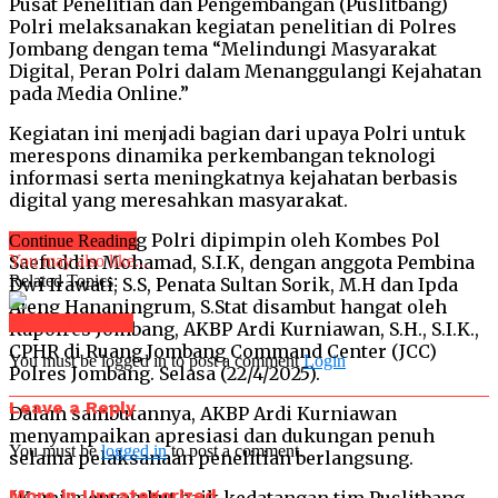
Pusat Penelitian dan Pengembangan (Puslitbang)
Polri melaksanakan kegiatan penelitian di Polres
Jombang dengan tema “Melindungi Masyarakat
Digital, Peran Polri dalam Menanggulangi Kejahatan
pada Media Online.”
Kegiatan ini menjadi bagian dari upaya Polri untuk
merespons dinamika perkembangan teknologi
informasi serta meningkatnya kejahatan berbasis
digital yang meresahkan masyarakat.
Tim Puslitbang Polri dipimpin oleh Kombes Pol
Continue Reading
Saefuddin Mohamad, S.I.K, dengan anggota Pembina
You may also like...
Related Topics:
Dwi Irawati, S.S, Penata Sultan Sorik, M.H dan Ipda
Ajeng Hananingrum, S.Stat disambut hangat oleh
Click to comment
Kapolres Jombang, AKBP Ardi Kurniawan, S.H., S.I.K.,
CPHR di Ruang Jombang Command Center (JCC)
You must be logged in to post a comment
Login
Polres Jombang. Selasa (22/4/2025).
Leave a Reply
Dalam sambutannya, AKBP Ardi Kurniawan
menyampaikan apresiasi dan dukungan penuh
You must be
logged in
to post a comment.
selama pelaksanaan penelitian berlangsung.
More in Uncategorized