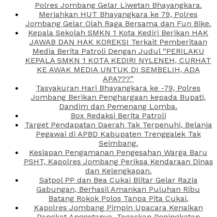
Polres Jombang Gelar Liwetan Bhayangkara.
Meriahkan HUT Bhayangkara ke 79, Polres
Jombang Gelar Olah Raga Bersama dan Fun Bike.
Kepala Sekolah SMKN 1 Kota Kediri Berikan HAK
JAWAB DAN HAK KOREKSI Terkait Pemberitaan
Media Berita Patroli Dengan Judul “PERILAKU
KEPALA SMKN 1 KOTA KEDIRI NYLENEH, CURHAT
KE AWAK MEDIA UNTUK DI SEMBELIH, ADA
APA???”
Tasyakuran Hari Bhayangkara ke -79, Polres
Jombang Berikan Penghargaan kepada Bupati,
Dandim dan Pemenang Lomba.
Box Redaksi Berita Patroli
Target Pendapatan Daerah Tak Terpenuhi, Belanja
Pegawai di APBD Kabupaten Trenggalek Tak
Seimbang.
Kesiapan Pengamanan Pengesahan Warga Baru
PSHT, Kapolres Jombang Periksa Kendaraan Dinas
dan Kelengkapan.
Satpol PP dan Bea Cukai Blitar Gelar Razia
Gabungan, Berhasil Amankan Puluhan Ribu
Batang Rokok Polos Tanpa Pita Cukai.
Kapolres Jombang Pimpin Upacara Kenaikan
Pangkat Anggotanya, Tegaskan Peningkatan