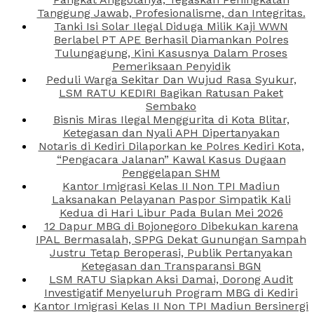
Tanggung Jawab, Profesionalisme, dan Integritas.
Tanki Isi Solar Ilegal Diduga Milik Kaji WWN
Berlabel PT APE Berhasil Diamankan Polres
Tulungagung, Kini Kasusnya Dalam Proses
Pemeriksaan Penyidik
Peduli Warga Sekitar Dan Wujud Rasa Syukur,
LSM RATU KEDIRI Bagikan Ratusan Paket
Sembako
Bisnis Miras Ilegal Menggurita di Kota Blitar,
Ketegasan dan Nyali APH Dipertanyakan
Notaris di Kediri Dilaporkan ke Polres Kediri Kota,
“Pengacara Jalanan” Kawal Kasus Dugaan
Penggelapan SHM
Kantor Imigrasi Kelas II Non TPI Madiun
Laksanakan Pelayanan Paspor Simpatik Kali
Kedua di Hari Libur Pada Bulan Mei 2026
12 Dapur MBG di Bojonegoro Dibekukan karena
IPAL Bermasalah, SPPG Dekat Gunungan Sampah
Justru Tetap Beroperasi, Publik Pertanyakan
Ketegasan dan Transparansi BGN
LSM RATU Siapkan Aksi Damai, Dorong Audit
Investigatif Menyeluruh Program MBG di Kediri
Kantor Imigrasi Kelas II Non TPI Madiun Bersinergi