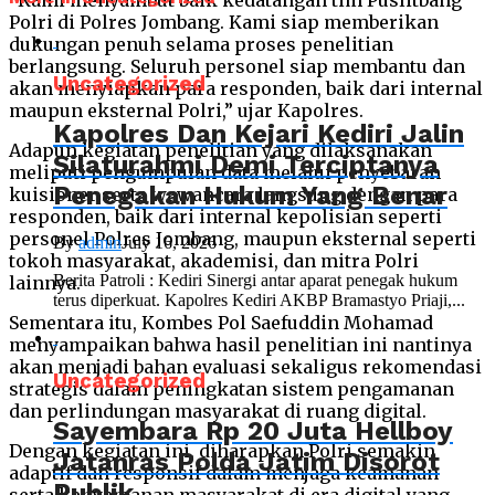
“Kami menyambut baik kedatangan tim Puslitbang
Polri di Polres Jombang. Kami siap memberikan
dukungan penuh selama proses penelitian
berlangsung. Seluruh personel siap membantu dan
Uncategorized
akan menyiapkan para responden, baik dari internal
maupun eksternal Polri,” ujar Kapolres.
Kapolres Dan Kejari Kediri Jalin
Adapun kegiatan penelitian yang dilaksanakan
Silaturahmi Demi Terciptanya
meliputi pengumpulan data melalui penyebaran
Penegakan Hukum Yang Benar
kuisioner serta wawancara langsung dengan para
responden, baik dari internal kepolisian seperti
personel Polres Jombang, maupun eksternal seperti
By
admin
July 16, 2026
tokoh masyarakat, akademisi, dan mitra Polri
Berita Patroli : Kediri Sinergi antar aparat penegak hukum
lainnya.
terus diperkuat. Kapolres Kediri AKBP Bramastyo Priaji,...
Sementara itu, Kombes Pol Saefuddin Mohamad
menyampaikan bahwa hasil penelitian ini nantinya
akan menjadi bahan evaluasi sekaligus rekomendasi
Uncategorized
strategis dalam peningkatan sistem pengamanan
dan perlindungan masyarakat di ruang digital.
Sayembara Rp 20 Juta Hellboy
Dengan kegiatan ini, diharapkan Polri semakin
Jatanras Polda Jatim Disorot
adaptif dan responsif dalam menjaga keamanan
Publik