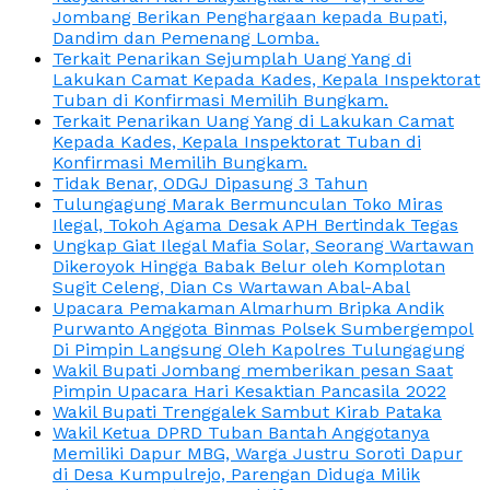
Jombang Berikan Penghargaan kepada Bupati,
Dandim dan Pemenang Lomba.
Terkait Penarikan Sejumplah Uang Yang di
Lakukan Camat Kepada Kades, Kepala Inspektorat
Tuban di Konfirmasi Memilih Bungkam.
Terkait Penarikan Uang Yang di Lakukan Camat
Kepada Kades, Kepala Inspektorat Tuban di
Konfirmasi Memilih Bungkam.
Tidak Benar, ODGJ Dipasung 3 Tahun
Tulungagung Marak Bermunculan Toko Miras
Ilegal, Tokoh Agama Desak APH Bertindak Tegas
Ungkap Giat Ilegal Mafia Solar, Seorang Wartawan
Dikeroyok Hingga Babak Belur oleh Komplotan
Sugit Celeng, Dian Cs Wartawan Abal-Abal
Upacara Pemakaman Almarhum Bripka Andik
Purwanto Anggota Binmas Polsek Sumbergempol
Di Pimpin Langsung Oleh Kapolres Tulungagung
Wakil Bupati Jombang memberikan pesan Saat
Pimpin Upacara Hari Kesaktian Pancasila 2022
Wakil Bupati Trenggalek Sambut Kirab Pataka
Wakil Ketua DPRD Tuban Bantah Anggotanya
Memiliki Dapur MBG, Warga Justru Soroti Dapur
di Desa Kumpulrejo, Parengan Diduga Milik