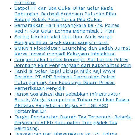
Humanis
Satpol PP dan Bea Cukai Blitar Gelar Razia
Gabungan, Berhasil Amankan Puluhan Ribu
Batang Rokok Polos Tanpa Pita Cukai.
Semarakkan Hari Bhayangkara ke -79, Polres
Kediri Kota Gelar Lomba Menembak 3 Pilar.
Sering lakukan aksi tipu-tipu, Sulis warga
Ponggok Blitar layak dapat sangsi moral.
SMKN 1 Plosoklaten Launching dan Bedah Jurnal
Karya Inovasi menjadi Kekayaan Intelektual
Tangani Laka Lantas Menonjol, Sat Lantas Polres
Jombang Raih Penghargaan dari Kakorlantas Polri
Tanki Isi Solar Ilegal Diduga Milik Kaji WWN
Berlabel PT APE Berhasil Diamankan Polres
Tulungagung, Kini Kasusnya Dalam Proses
Pemeriksaan Penyidik
Tanpa Sosialisasi dan Sebabkan Infrastruktur
Rusak, Warga Kumpulrejo Tuban Hentikan Paksa
Aktivitas Pengeboran Migas PT TGE KSO
Pertamina EP
Target Pendapatan Daerah Tak Terpenuhi, Belanja
Pegawai di APBD Kabupaten Trenggalek Tak
Seimbang.
Tasyakuran Hari Bhayangkara ke -79, Polres