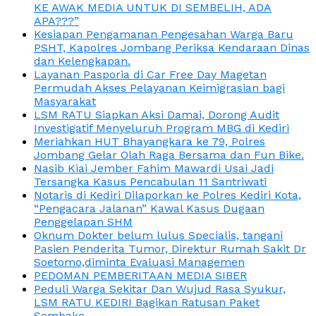
KE AWAK MEDIA UNTUK DI SEMBELIH, ADA
APA???”
Kesiapan Pengamanan Pengesahan Warga Baru
PSHT, Kapolres Jombang Periksa Kendaraan Dinas
dan Kelengkapan.
Layanan Pasporia di Car Free Day Magetan
Permudah Akses Pelayanan Keimigrasian bagi
Masyarakat
LSM RATU Siapkan Aksi Damai, Dorong Audit
Investigatif Menyeluruh Program MBG di Kediri
Meriahkan HUT Bhayangkara ke 79, Polres
Jombang Gelar Olah Raga Bersama dan Fun Bike.
Nasib Kiai Jember Fahim Mawardi Usai Jadi
Tersangka Kasus Pencabulan 11 Santriwati
Notaris di Kediri Dilaporkan ke Polres Kediri Kota,
“Pengacara Jalanan” Kawal Kasus Dugaan
Penggelapan SHM
Oknum Dokter belum lulus Specialis, tangani
Pasien Penderita Tumor, Direktur Rumah Sakit Dr
Soetomo,diminta Evaluasi Managemen
PEDOMAN PEMBERITAAN MEDIA SIBER
Peduli Warga Sekitar Dan Wujud Rasa Syukur,
LSM RATU KEDIRI Bagikan Ratusan Paket
Sembako