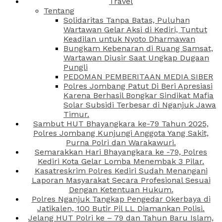
Travel
Tentang
Solidaritas Tanpa Batas, Puluhan
Wartawan Gelar Aksi di Kediri, Tuntut
Keadilan untuk Nyoto Dharmawan
Bungkam Kebenaran di Ruang Samsat,
Wartawan Diusir Saat Ungkap Dugaan
Pungli
PEDOMAN PEMBERITAAN MEDIA SIBER
Polres Jombang Patut Di Beri Apresiasi
Karena Berhasil Bongkar Sindikat Mafia
Solar Subsidi Terbesar di Nganjuk Jawa
Timur.
Sambut HUT Bhayangkara ke-79 Tahun 2025,
Polres Jombang Kunjungi Anggota Yang Sakit,
Purna Polri dan Warakawuri.
Semarakkan Hari Bhayangkara ke -79, Polres
Kediri Kota Gelar Lomba Menembak 3 Pilar.
Kasatreskrim Polres Kediri Sudah Menangani
Laporan Masyarakat Secara Profesional Sesuai
Dengan Ketentuan Hukum.
Polres Nganjuk Tangkap Pengedar Okerbaya di
Jatikalen, 100 Butir Pil LL Diamankan Polisi.
Jelang HUT Polri ke – 79 dan Tahun Baru Islam,