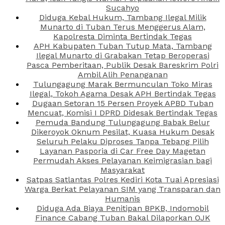
Sucahyo
Diduga Kebal Hukum, Tambang Ilegal Milik
Munarto di Tuban Terus Menggerus Alam,
Kapolresta Diminta Bertindak Tegas
APH Kabupaten Tuban Tutup Mata, Tambang
Ilegal Munarto di Grabakan Tetap Beroperasi
Pasca Pemberitaan, Publik Desak Bareskrim Polri
Ambil Alih Penanganan
Tulungagung Marak Bermunculan Toko Miras
Ilegal, Tokoh Agama Desak APH Bertindak Tegas
Dugaan Setoran 15 Persen Proyek APBD Tuban
Mencuat, Komisi I DPRD Didesak Bertindak Tegas
Pemuda Bandung Tulungagung Babak Belur
Dikeroyok Oknum Pesilat, Kuasa Hukum Desak
Seluruh Pelaku Diproses Tanpa Tebang Pilih
Layanan Pasporia di Car Free Day Magetan
Permudah Akses Pelayanan Keimigrasian bagi
Masyarakat
Satpas Satlantas Polres Kediri Kota Tuai Apresiasi
Warga Berkat Pelayanan SIM yang Transparan dan
Humanis
Diduga Ada Biaya Penitipan BPKB, Indomobil
Finance Cabang Tuban Bakal Dilaporkan OJK