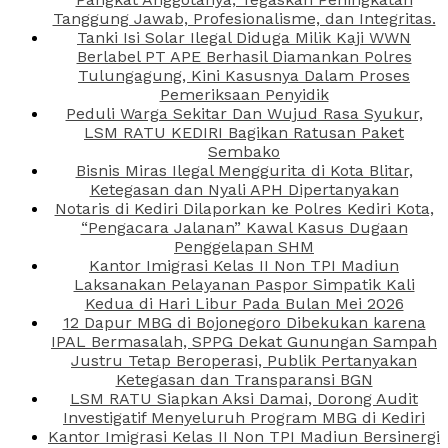
Tanggung Jawab, Profesionalisme, dan Integritas.
Tanki Isi Solar Ilegal Diduga Milik Kaji WWN
Berlabel PT APE Berhasil Diamankan Polres
Tulungagung, Kini Kasusnya Dalam Proses
Pemeriksaan Penyidik
Peduli Warga Sekitar Dan Wujud Rasa Syukur,
LSM RATU KEDIRI Bagikan Ratusan Paket
Sembako
Bisnis Miras Ilegal Menggurita di Kota Blitar,
Ketegasan dan Nyali APH Dipertanyakan
Notaris di Kediri Dilaporkan ke Polres Kediri Kota,
“Pengacara Jalanan” Kawal Kasus Dugaan
Penggelapan SHM
Kantor Imigrasi Kelas II Non TPI Madiun
Laksanakan Pelayanan Paspor Simpatik Kali
Kedua di Hari Libur Pada Bulan Mei 2026
12 Dapur MBG di Bojonegoro Dibekukan karena
IPAL Bermasalah, SPPG Dekat Gunungan Sampah
Justru Tetap Beroperasi, Publik Pertanyakan
Ketegasan dan Transparansi BGN
LSM RATU Siapkan Aksi Damai, Dorong Audit
Investigatif Menyeluruh Program MBG di Kediri
Kantor Imigrasi Kelas II Non TPI Madiun Bersinergi