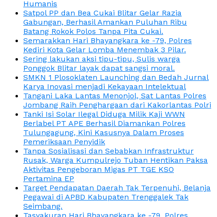
Humanis
Satpol PP dan Bea Cukai Blitar Gelar Razia
Gabungan, Berhasil Amankan Puluhan Ribu
Batang Rokok Polos Tanpa Pita Cukai.
Semarakkan Hari Bhayangkara ke -79, Polres
Kediri Kota Gelar Lomba Menembak 3 Pilar.
Sering lakukan aksi tipu-tipu, Sulis warga
Ponggok Blitar layak dapat sangsi moral.
SMKN 1 Plosoklaten Launching dan Bedah Jurnal
Karya Inovasi menjadi Kekayaan Intelektual
Tangani Laka Lantas Menonjol, Sat Lantas Polres
Jombang Raih Penghargaan dari Kakorlantas Polri
Tanki Isi Solar Ilegal Diduga Milik Kaji WWN
Berlabel PT APE Berhasil Diamankan Polres
Tulungagung, Kini Kasusnya Dalam Proses
Pemeriksaan Penyidik
Tanpa Sosialisasi dan Sebabkan Infrastruktur
Rusak, Warga Kumpulrejo Tuban Hentikan Paksa
Aktivitas Pengeboran Migas PT TGE KSO
Pertamina EP
Target Pendapatan Daerah Tak Terpenuhi, Belanja
Pegawai di APBD Kabupaten Trenggalek Tak
Seimbang.
Tasyakuran Hari Bhayangkara ke -79, Polres