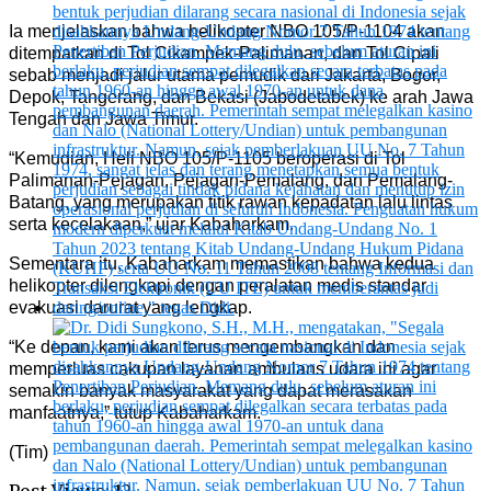
Ia menjelaskan bahwa helikopter NBO 105/P-1104 akan
ditempatkan di Tol Cikampek-Palimanan, dan Tol Cipali
sebab menjadi jalur utama pemudik dari Jakarta, Bogor,
Depok, Tangerang, dan Bekasi (Jabodetabek) ke arah Jawa
Tengah dan Jawa Timur.
“Kemudian, Heli NBO 105/P-1105 beroperasi di Tol
Palimanan-Pejagan, Pejagan-Pemalang, dan Pemalang-
Batang, yang merupakan titik rawan kepadatan lalu lintas
serta kecelakaan,” ujar Kabaharkam.
Sementara itu, Kabaharkam memastikan bahwa kedua
helikopter dilengkapi dengan peralatan medis standar
evakuasi darurat yang lengkap.
“Ke depan, kami akan terus mengembangkan dan
memperluas cakupan layanan ambulans udara ini agar
semakin banyak masyarakat yang dapat merasakan
manfaatnya,” tutup Kabaharkam.
(Tim)