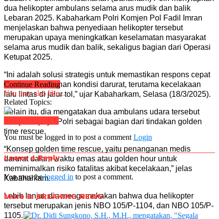
dua helikopter ambulans selama arus mudik dan balik
Lebaran 2025. Kabaharkam Polri Komjen Pol Fadil Imran
menjelaskan bahwa penyediaan helikopter tersebut
merupakan upaya meningkatkan keselamatan masyarakat
selama arus mudik dan balik, sekaligus bagian dari Operasi
Ketupat 2025.
“Ini adalah solusi strategis untuk memastikan respons cepat
dalam penanganan kondisi darurat, terutama kecelakaan
Continue Reading
You may also like...
lalu lintas di jalur tol,” ujar Kabaharkam, Selasa (18/3/2025).
Related Topics:
Selain itu, dia mengatakan dua ambulans udara tersebut
Click to comment
menjadi upaya Polri sebagai bagian dari tindakan golden
time rescue.
You must be logged in to post a comment
Login
“Konsep golden time rescue, yaitu penanganan medis
Leave a Reply
darurat dalam waktu emas atau golden hour untuk
meminimalkan risiko fatalitas akibat kecelakaan,” jelas
You must be
logged in
to post a comment.
Kabaharkam.
More in BREAKING NEWS
Lebih lanjut, dia mengemukakan bahwa dua helikopter
tersebut merupakan jenis NBO 105/P-1104, dan NBO 105/P-
1105.