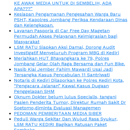
KE AWAK MEDIA UNTUK DI SEMBELIH, ADA
APA???”
Kesiapan Pengamanan Pengesahan Warga Baru
PSHT, Kapolres Jombang Periksa Kendaraan Dinas
dan Kelengkapan.
Layanan Pasporia di Car Free Day Magetan
Permudah Akses Pelayanan Keimigrasian bagi
Masyarakat
LSM RATU Siapkan Aksi Damai, Dorong Audit
Investigatif Menyeluruh Program MBG di Kediri
Meriahkan HUT Bhayangkara ke 79, Polres
Jombang Gelar Olah Raga Bersama dan Fun Bike.
Nasib Kiai Jember Fahim Mawardi Usai Jadi
Tersangka Kasus Pencabulan 11 Santriwati
Notaris di Kediri Dilaporkan ke Polres Kediri Kota,
“Pengacara Jalanan” Kawal Kasus Dugaan
Penggelapan SHM
Oknum Dokter belum lulus Specialis, tangani
Pasien Penderita Tumor, Direktur Rumah Sakit Dr
Soetomo,diminta Evaluasi Managemen
PEDOMAN PEMBERITAAN MEDIA SIBER
Peduli Warga Sekitar Dan Wujud Rasa Syukur,
LSM RATU KEDIRI Bagikan Ratusan Paket
Sembako