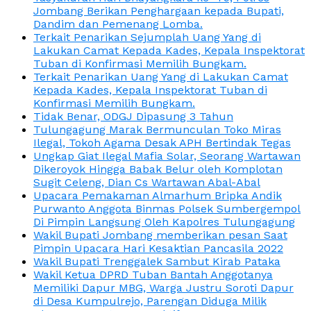
Jombang Berikan Penghargaan kepada Bupati,
Dandim dan Pemenang Lomba.
Terkait Penarikan Sejumplah Uang Yang di
Lakukan Camat Kepada Kades, Kepala Inspektorat
Tuban di Konfirmasi Memilih Bungkam.
Terkait Penarikan Uang Yang di Lakukan Camat
Kepada Kades, Kepala Inspektorat Tuban di
Konfirmasi Memilih Bungkam.
Tidak Benar, ODGJ Dipasung 3 Tahun
Tulungagung Marak Bermunculan Toko Miras
Ilegal, Tokoh Agama Desak APH Bertindak Tegas
Ungkap Giat Ilegal Mafia Solar, Seorang Wartawan
Dikeroyok Hingga Babak Belur oleh Komplotan
Sugit Celeng, Dian Cs Wartawan Abal-Abal
Upacara Pemakaman Almarhum Bripka Andik
Purwanto Anggota Binmas Polsek Sumbergempol
Di Pimpin Langsung Oleh Kapolres Tulungagung
Wakil Bupati Jombang memberikan pesan Saat
Pimpin Upacara Hari Kesaktian Pancasila 2022
Wakil Bupati Trenggalek Sambut Kirab Pataka
Wakil Ketua DPRD Tuban Bantah Anggotanya
Memiliki Dapur MBG, Warga Justru Soroti Dapur
di Desa Kumpulrejo, Parengan Diduga Milik