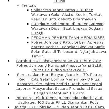
Travel
Tentang
Solidaritas Tanpa Batas, Puluhan
Wartawan Gelar Aksi di Kediri, Tuntut
Keadilan untuk Nyoto Dharmawan
Bungkam Kebenaran di Ruang Samsat,
Wartawan Diusir Saat Ungkap Dugaan
Pungli
PEDOMAN PEMBERITAAN MEDIA SIBER
Polres Jombang Patut Di Beri Apresiasi
Karena Berhasil Bongkar Sindikat Mafia
Solar Subsidi Terbesar di Nganjuk Jawa
Timur.
Sambut HUT Bhayangkara ke-79 Tahun 2025,
Polres Jombang Kunjungi Anggota Yang Sakit,
Purna Polri dan Warakawuri.
Semarakkan Hari Bhayangkara ke -79, Polres
Kediri Kota Gelar Lomba Menembak 3 Pilar.
Kasatreskrim Polres Kediri Sudah Menangani
Laporan Masyarakat Secara Profesional Sesuai
Dengan Ketentuan Hukum.
Polres Nganjuk Tangkap Pengedar Okerbaya di
Jatikalen, 100 Butir Pil LL Diamankan Polisi.
Jelang HUT Polri ke – 79 dan Tahun Baru Islam,