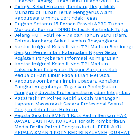
Finance Cabang Tuban Bakal Dilaporkan OJK
Diduga Kebal Hukum, Tambang Ilegal Milik
Munarto di Tuban Terus Menggerus Alam,
Kapolresta Diminta Bertindak Tegas
Dugaan Setoran 15 Persen Proyek APBD Tuban
Mencuat, Komisi I DPRD Didesak Bertindak Tegas
Jelang HUT Polri ke – 79 dan Tahun Baru Islam,
Polres Jombang Gelar Liwetan Bhayangkara.
Kantor Imigrasi Kelas II Non TPI Madiun Bersinergi
dengan Pemerintah Kabupaten Ngawi Gelar
Kegiatan Penyebaran Informasi Keimigrasian
Kantor Imigrasi Kelas II Non TPI Madiun
Laksanakan Pelayanan Paspor Simpatik Kali
Kedua di Hari Libur Pada Bulan Mei 2026
Kapolres Jombang Pimpin Upacara Kenaikan
Pangkat Anggotanya, Tegaskan Peningkatan
Tanggung Jawab, Profesionalisme, dan Integritas.
Kasatreskrim Polres Kediri Sudah Menangani
Laporan Masyarakat Secara Profesional Sesuai
Dengan Ketentuan Hukum.
Kepala Sekolah SMKN 1 Kota Kediri Berikan HAK
JAWAB DAN HAK KOREKSI Terkait Pemberitaan
Media Berita Patroli Dengan Judul “PERILAKU
KEPALA SMKN 1 KOTA KEDIRI NYLENEH, CURHAT