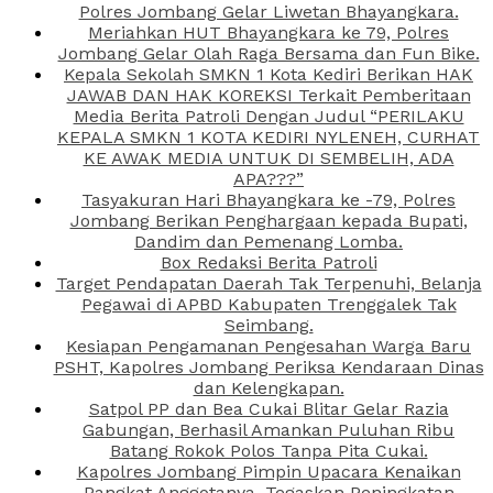
Polres Jombang Gelar Liwetan Bhayangkara.
Meriahkan HUT Bhayangkara ke 79, Polres
Jombang Gelar Olah Raga Bersama dan Fun Bike.
Kepala Sekolah SMKN 1 Kota Kediri Berikan HAK
JAWAB DAN HAK KOREKSI Terkait Pemberitaan
Media Berita Patroli Dengan Judul “PERILAKU
KEPALA SMKN 1 KOTA KEDIRI NYLENEH, CURHAT
KE AWAK MEDIA UNTUK DI SEMBELIH, ADA
APA???”
Tasyakuran Hari Bhayangkara ke -79, Polres
Jombang Berikan Penghargaan kepada Bupati,
Dandim dan Pemenang Lomba.
Box Redaksi Berita Patroli
Target Pendapatan Daerah Tak Terpenuhi, Belanja
Pegawai di APBD Kabupaten Trenggalek Tak
Seimbang.
Kesiapan Pengamanan Pengesahan Warga Baru
PSHT, Kapolres Jombang Periksa Kendaraan Dinas
dan Kelengkapan.
Satpol PP dan Bea Cukai Blitar Gelar Razia
Gabungan, Berhasil Amankan Puluhan Ribu
Batang Rokok Polos Tanpa Pita Cukai.
Kapolres Jombang Pimpin Upacara Kenaikan
Pangkat Anggotanya, Tegaskan Peningkatan