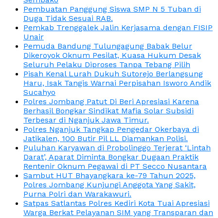
Pembuatan Panggung Siswa SMP N 5 Tuban di
Duga Tidak Sesuai RAB.
Pemkab Trenggalek Jalin Kerjasama dengan FISIP
Unair
Pemuda Bandung Tulungagung Babak Belur
Dikeroyok Oknum Pesilat, Kuasa Hukum Desak
Seluruh Pelaku Diproses Tanpa Tebang Pilih
Pisah Kenal Lurah Dukuh Sutorejo Berlangsung
Haru, Isak Tangis Warnai Perpisahan Isworo Andik
Sucahyo
Polres Jombang Patut Di Beri Apresiasi Karena
Berhasil Bongkar Sindikat Mafia Solar Subsidi
Terbesar di Nganjuk Jawa Timur.
Polres Nganjuk Tangkap Pengedar Okerbaya di
Jatikalen, 100 Butir Pil LL Diamankan Polisi.
Puluhan Karyawan di Probolinggo Terjerat ‘Lintah
Darat’, Aparat Diminta Bongkar Dugaan Praktik
Rentenir Oknum Pegawai di PT Secco Nusantara
Sambut HUT Bhayangkara ke-79 Tahun 2025,
Polres Jombang Kunjungi Anggota Yang Sakit,
Purna Polri dan Warakawuri.
Satpas Satlantas Polres Kediri Kota Tuai Apresiasi
Warga Berkat Pelayanan SIM yang Transparan dan