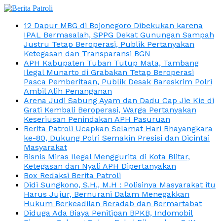
12 Dapur MBG di Bojonegoro Dibekukan karena
IPAL Bermasalah, SPPG Dekat Gunungan Sampah
Justru Tetap Beroperasi, Publik Pertanyakan
Ketegasan dan Transparansi BGN
APH Kabupaten Tuban Tutup Mata, Tambang
Ilegal Munarto di Grabakan Tetap Beroperasi
Pasca Pemberitaan, Publik Desak Bareskrim Polri
Ambil Alih Penanganan
Arena Judi Sabung Ayam dan Dadu Cap Jie Kie di
Grati Kembali Beroperasi, Warga Pertanyakan
Keseriusan Penindakan APH Pasuruan
Berita Patroli Ucapkan Selamat Hari Bhayangkara
ke-80, Dukung Polri Semakin Presisi dan Dicintai
Masyarakat
Bisnis Miras Ilegal Menggurita di Kota Blitar,
Ketegasan dan Nyali APH Dipertanyakan
Box Redaksi Berita Patroli
Didi Sungkono, S.H., M.H : Polisinya Masyarakat itu
Harus Jujur, Bernurani Dalam Menegakkan
Hukum Berkeadilan Beradab dan Bermartabat
Diduga Ada Biaya Penitipan BPKB, Indomobil