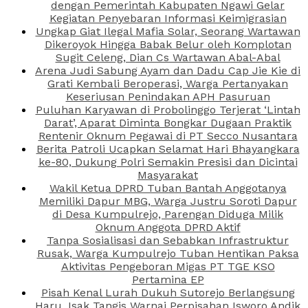
dengan Pemerintah Kabupaten Ngawi Gelar
Kegiatan Penyebaran Informasi Keimigrasian
Ungkap Giat Ilegal Mafia Solar, Seorang Wartawan
Dikeroyok Hingga Babak Belur oleh Komplotan
Sugit Celeng, Dian Cs Wartawan Abal-Abal
Arena Judi Sabung Ayam dan Dadu Cap Jie Kie di
Grati Kembali Beroperasi, Warga Pertanyakan
Keseriusan Penindakan APH Pasuruan
Puluhan Karyawan di Probolinggo Terjerat ‘Lintah
Darat’, Aparat Diminta Bongkar Dugaan Praktik
Rentenir Oknum Pegawai di PT Secco Nusantara
Berita Patroli Ucapkan Selamat Hari Bhayangkara
ke-80, Dukung Polri Semakin Presisi dan Dicintai
Masyarakat
Wakil Ketua DPRD Tuban Bantah Anggotanya
Memiliki Dapur MBG, Warga Justru Soroti Dapur
di Desa Kumpulrejo, Parengan Diduga Milik
Oknum Anggota DPRD Aktif
Tanpa Sosialisasi dan Sebabkan Infrastruktur
Rusak, Warga Kumpulrejo Tuban Hentikan Paksa
Aktivitas Pengeboran Migas PT TGE KSO
Pertamina EP
Pisah Kenal Lurah Dukuh Sutorejo Berlangsung
Haru, Isak Tangis Warnai Perpisahan Isworo Andik