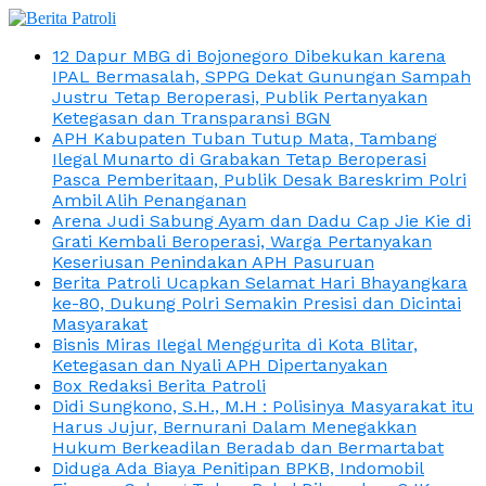
12 Dapur MBG di Bojonegoro Dibekukan karena
IPAL Bermasalah, SPPG Dekat Gunungan Sampah
Justru Tetap Beroperasi, Publik Pertanyakan
Ketegasan dan Transparansi BGN
APH Kabupaten Tuban Tutup Mata, Tambang
Ilegal Munarto di Grabakan Tetap Beroperasi
Pasca Pemberitaan, Publik Desak Bareskrim Polri
Ambil Alih Penanganan
Arena Judi Sabung Ayam dan Dadu Cap Jie Kie di
Grati Kembali Beroperasi, Warga Pertanyakan
Keseriusan Penindakan APH Pasuruan
Berita Patroli Ucapkan Selamat Hari Bhayangkara
ke-80, Dukung Polri Semakin Presisi dan Dicintai
Masyarakat
Bisnis Miras Ilegal Menggurita di Kota Blitar,
Ketegasan dan Nyali APH Dipertanyakan
Box Redaksi Berita Patroli
Didi Sungkono, S.H., M.H : Polisinya Masyarakat itu
Harus Jujur, Bernurani Dalam Menegakkan
Hukum Berkeadilan Beradab dan Bermartabat
Diduga Ada Biaya Penitipan BPKB, Indomobil