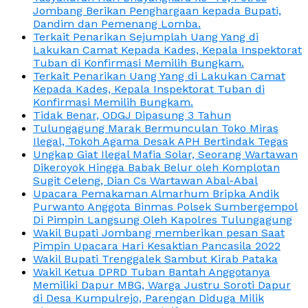
Jombang Berikan Penghargaan kepada Bupati,
Dandim dan Pemenang Lomba.
Terkait Penarikan Sejumplah Uang Yang di
Lakukan Camat Kepada Kades, Kepala Inspektorat
Tuban di Konfirmasi Memilih Bungkam.
Terkait Penarikan Uang Yang di Lakukan Camat
Kepada Kades, Kepala Inspektorat Tuban di
Konfirmasi Memilih Bungkam.
Tidak Benar, ODGJ Dipasung 3 Tahun
Tulungagung Marak Bermunculan Toko Miras
Ilegal, Tokoh Agama Desak APH Bertindak Tegas
Ungkap Giat Ilegal Mafia Solar, Seorang Wartawan
Dikeroyok Hingga Babak Belur oleh Komplotan
Sugit Celeng, Dian Cs Wartawan Abal-Abal
Upacara Pemakaman Almarhum Bripka Andik
Purwanto Anggota Binmas Polsek Sumbergempol
Di Pimpin Langsung Oleh Kapolres Tulungagung
Wakil Bupati Jombang memberikan pesan Saat
Pimpin Upacara Hari Kesaktian Pancasila 2022
Wakil Bupati Trenggalek Sambut Kirab Pataka
Wakil Ketua DPRD Tuban Bantah Anggotanya
Memiliki Dapur MBG, Warga Justru Soroti Dapur
di Desa Kumpulrejo, Parengan Diduga Milik