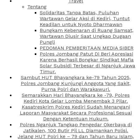
Travel
Tentang
Solidaritas Tanpa Batas, Puluhan
Wartawan Gelar Aksi di Kediri, Tuntut
Keadilan untuk Nyoto Dharmawan
Bungkam Kebenaran di Ruang Samsat,
Wartawan Diusir Saat Ungkap Dugaan
Pungli
PEDOMAN PEMBERITAAN MEDIA SIBER
Polres Jombang Patut Di Beri Apresiasi
Karena Berhasil Bongkar Sindikat Mafia
Solar Subsidi Terbesar di Nganjuk Jawa
Timur.
Sambut HUT Bhayangkara ke-79 Tahun 2025,
Polres Jombang Kunjungi Anggota Yang Sakit,
Purna Polri dan Warakawuri.
Semarakkan Hari Bhayangkara ke -79, Polres
Kediri Kota Gelar Lomba Menembak 3 Pilar.
Kasatreskrim Polres Kediri Sudah Menangani
Laporan Masyarakat Secara Profesional Sesuai
Dengan Ketentuan Hukum.
Polres Nganjuk Tangkap Pengedar Okerbaya di
Jatikalen, 100 Butir Pil LL Diamankan Polisi.
Jelang HUT Polri ke – 79 dan Tahun Baru Islam,