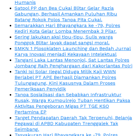
Humanis
Satpol PP dan Bea Cukai Blitar Gelar Razia
Gabungan, Berhasil Amankan Puluhan Ribu
Batang Rokok Polos Tanpa Pita Cukai.
Semarakkan Hari Bhayangkara ke -79, Polres
Kediri Kota Gelar Lomba Menembak 3 Pilar.
Sering lakukan aksi tipu-tipu, Sulis warga
Ponggok Blitar layak dapat sangsi moral.
SMKN 1 Plosoklaten Launching dan Bedah Jurnal
Karya Inovasi menjadi Kekayaan Intelektual
Tangani Laka Lantas Menonjol, Sat Lantas Polres
Jombang Raih Penghargaan dari Kakorlantas Polri
Tanki Isi Solar Ilegal Diduga Milik Kaji WWN
Berlabel PT APE Berhasil Diamankan Polres
Tulungagung, Kini Kasusnya Dalam Proses
Pemeriksaan Penyidik
Tanpa Sosialisasi dan Sebabkan Infrastruktur
Rusak, Warga Kumpulrejo Tuban Hentikan Paksa
Aktivitas Pengeboran Migas PT TGE KSO
Pertamina EP
Target Pendapatan Daerah Tak Terpenuhi, Belanja
Pegawai di APBD Kabupaten Trenggalek Tak
Seimbang.
Tasyakuran Hari Bhayangkara ke -79, Polres