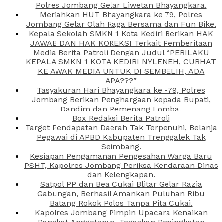
Polres Jombang Gelar Liwetan Bhayangkara.
Meriahkan HUT Bhayangkara ke 79, Polres
Jombang Gelar Olah Raga Bersama dan Fun Bike.
Kepala Sekolah SMKN 1 Kota Kediri Berikan HAK
JAWAB DAN HAK KOREKSI Terkait Pemberitaan
Media Berita Patroli Dengan Judul “PERILAKU
KEPALA SMKN 1 KOTA KEDIRI NYLENEH, CURHAT
KE AWAK MEDIA UNTUK DI SEMBELIH, ADA
APA???”
Tasyakuran Hari Bhayangkara ke -79, Polres
Jombang Berikan Penghargaan kepada Bupati,
Dandim dan Pemenang Lomba.
Box Redaksi Berita Patroli
Target Pendapatan Daerah Tak Terpenuhi, Belanja
Pegawai di APBD Kabupaten Trenggalek Tak
Seimbang.
Kesiapan Pengamanan Pengesahan Warga Baru
PSHT, Kapolres Jombang Periksa Kendaraan Dinas
dan Kelengkapan.
Satpol PP dan Bea Cukai Blitar Gelar Razia
Gabungan, Berhasil Amankan Puluhan Ribu
Batang Rokok Polos Tanpa Pita Cukai.
Kapolres Jombang Pimpin Upacara Kenaikan
Pangkat Anggotanya, Tegaskan Peningkatan