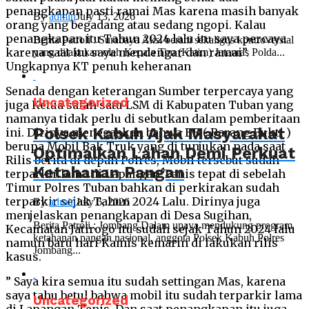
penangkapan pasti ramai Mas karena masih banyak
By
admin
July 13, 2026
orang yang begadang atau sedang ngopi. Kalau
penangkapan itu Tahun 2024 lalu itu saya percaya
Berita Patroli : Surabaya Aksi berani sekaligus kontroversial
karena saat itu saya mendengar dan ramai”.
yang dilakukan oleh Kepala Tim (Katim) Jatanras Polda...
Ungkapnya KT penuh keheranan
Senada dengan keterangan Sumber terpercaya yang
Uncategorized
juga Ketua salah satu LSM di Kabupaten Tuban yang
namanya tidak perlu di sebutkan dalam pemberitaan
Polsek Kabuh Ajak Masyarakat
ini. Dirinya menegaskan bahwa BB ( Barang Bukti )
berupa Mobil Bak Truk yang di tunjukan pada saat
Optimalkan Lahan Demi Perkuat
Rilis berita di depan Polres, Mobil tersebut sudah
Ketahanan Pangan
terparkir lama di Lapangan Tenis tepat di sebelah
Timur Polres Tuban bahkan di perkirakan sudah
terparkir sejak Tahun 2024 Lalu. Dirinya juga
By
admin
July 6, 2026
menjelaskan penangkapan di Desa Sugihan,
Berita Patroli ; Jombang Dalam upaya mendukung program
Kecamatan Jatirogo itu sudah sejak Tahun 2024 lalu
ketahanan pangan nasional, anggota Polsek Kabuh Polres
namun baru hari Kamis kemarin di lakukan rilis
Jombang...
kasus.
” Saya kira semua itu sudah settingan Mas, karena
saya tahu betul bahwa mobil itu sudah terparkir lama
Uncategorized