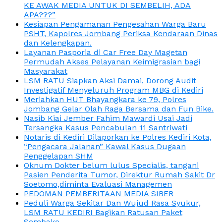
KE AWAK MEDIA UNTUK DI SEMBELIH, ADA
APA???”
Kesiapan Pengamanan Pengesahan Warga Baru
PSHT, Kapolres Jombang Periksa Kendaraan Dinas
dan Kelengkapan.
Layanan Pasporia di Car Free Day Magetan
Permudah Akses Pelayanan Keimigrasian bagi
Masyarakat
LSM RATU Siapkan Aksi Damai, Dorong Audit
Investigatif Menyeluruh Program MBG di Kediri
Meriahkan HUT Bhayangkara ke 79, Polres
Jombang Gelar Olah Raga Bersama dan Fun Bike.
Nasib Kiai Jember Fahim Mawardi Usai Jadi
Tersangka Kasus Pencabulan 11 Santriwati
Notaris di Kediri Dilaporkan ke Polres Kediri Kota,
“Pengacara Jalanan” Kawal Kasus Dugaan
Penggelapan SHM
Oknum Dokter belum lulus Specialis, tangani
Pasien Penderita Tumor, Direktur Rumah Sakit Dr
Soetomo,diminta Evaluasi Managemen
PEDOMAN PEMBERITAAN MEDIA SIBER
Peduli Warga Sekitar Dan Wujud Rasa Syukur,
LSM RATU KEDIRI Bagikan Ratusan Paket
Sembako