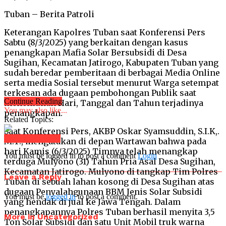
Tuban – Berita Patroli
Keterangan Kapolres Tuban saat Konferensi Pers
Sabtu (8/3/2025) yang berkaitan dengan kasus
penangkapan Mafia Solar Bersubsidi di Desa
Sugihan, Kecamatan Jatirogo, Kabupaten Tuban yang
sudah beredar pemberitaan di berbagai Media Online
serta media Sosial tersebut menurut Warga setempat
terkesan ada dugaan pembohongan Publik saat
Continue Reading
menentukan Hari, Tanggal dan Tahun terjadinya
You may also like...
penangkapan.
Related Topics:
Saat Konferensi Pers, AKBP Oskar Syamsuddin, S.I.K,.
Click to comment
M.T., mengatakan di depan Wartawan bahwa pada
hari Kamis (6/3/2025) Timnya telah menangkap
You must be logged in to post a comment
Login
terduga Mulyono (31) Tahun Pria Asal Desa Sugihan,
Kecamatan Jatirogo. Mulyono di tangkap Tim Polres
Leave a Reply
Tuban di sebuah lahan kosong di Desa Sugihan atas
dugaan Penyalahgunaan BBM Jenis Solar Subsidi
You must be
logged in
to post a comment.
yang hendak di jual ke Jawa Tengah. Dalam
penangkapannya Polres Tuban berhasil menyita 3,5
More in Uncategorized
Ton Solar Subsidi dan satu Unit Mobil truk warna