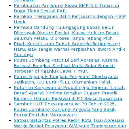
Pembuatan Panggung Siswa SMP N 5 Tuban di
Duga Tidak Sesuai RAB.
Pemkab Trenggalek Jalin Kerjasama dengan FISIP
Unair
Pemuda Bandung Tulungagung Babak Belur
Dikeroyok Oknum Pesilat, Kuasa Hukum Desak
Seluruh Pelaku Diproses Tanpa Tebang Pilih
Pisah Kenal Lurah Dukuh Sutorejo Berlangsung
Haru, Isak Tangis Warnai Perpisahan Isworo Andik
Sucahyo
Polres Jombang Patut Di Beri Apresiasi Karena
Berhasil Bongkar Sindikat Mafia Solar Subsidi
Terbesar di Nganjuk Jawa Timur.
Polres Nganjuk Tangkap Pengedar Okerbaya di
Jatikalen, 100 Butir Pil LL Diamankan Polisi.
Puluhan Karyawan di Probolinggo Terjerat ‘Lintah
Darat’, Aparat Diminta Bongkar Dugaan Praktik
Rentenir Oknum Pegawai di PT Secco Nusantara
Sambut HUT Bhayangkara ke-79 Tahun 2025,
Polres Jombang Kunjungi Anggota Yang Sakit,
Purna Polri dan Warakawuri.
Satpas Satlantas Polres Kediri Kota Tuai Apresiasi
Warga Berkat Pelayanan SIM yang Transparan dan