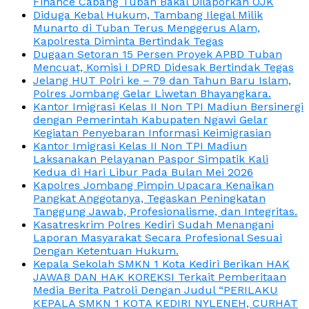
Finance Cabang Tuban Bakal Dilaporkan OJK
Diduga Kebal Hukum, Tambang Ilegal Milik
Munarto di Tuban Terus Menggerus Alam,
Kapolresta Diminta Bertindak Tegas
Dugaan Setoran 15 Persen Proyek APBD Tuban
Mencuat, Komisi I DPRD Didesak Bertindak Tegas
Jelang HUT Polri ke – 79 dan Tahun Baru Islam,
Polres Jombang Gelar Liwetan Bhayangkara.
Kantor Imigrasi Kelas II Non TPI Madiun Bersinergi
dengan Pemerintah Kabupaten Ngawi Gelar
Kegiatan Penyebaran Informasi Keimigrasian
Kantor Imigrasi Kelas II Non TPI Madiun
Laksanakan Pelayanan Paspor Simpatik Kali
Kedua di Hari Libur Pada Bulan Mei 2026
Kapolres Jombang Pimpin Upacara Kenaikan
Pangkat Anggotanya, Tegaskan Peningkatan
Tanggung Jawab, Profesionalisme, dan Integritas.
Kasatreskrim Polres Kediri Sudah Menangani
Laporan Masyarakat Secara Profesional Sesuai
Dengan Ketentuan Hukum.
Kepala Sekolah SMKN 1 Kota Kediri Berikan HAK
JAWAB DAN HAK KOREKSI Terkait Pemberitaan
Media Berita Patroli Dengan Judul “PERILAKU
KEPALA SMKN 1 KOTA KEDIRI NYLENEH, CURHAT