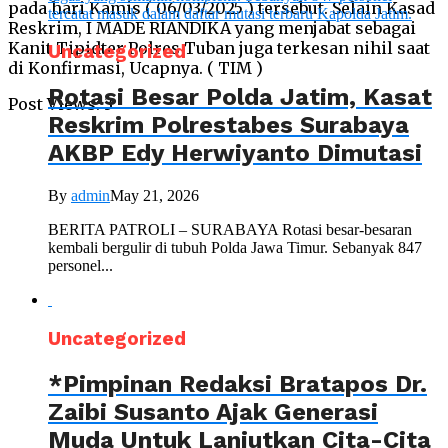
pada hari Kamis ( 06/03/2025 ) tersebut. Selain Kasad
Reskrim, I MADE RIANDIKA yang menjabat sebagai
Kanit Tipidter Polres Tuban juga terkesan nihil saat
Uncategorized
di Konfirmasi, Ucapnya. ( TIM )
Rotasi Besar Polda Jatim, Kasat
Post Views:
3
Reskrim Polrestabes Surabaya
AKBP Edy Herwiyanto Dimutasi
By
admin
May 21, 2026
BERITA PATROLI – SURABAYA Rotasi besar-besaran
kembali bergulir di tubuh Polda Jawa Timur. Sebanyak 847
personel...
Uncategorized
*Pimpinan Redaksi Bratapos Dr.
Zaibi Susanto Ajak Generasi
Muda Untuk Lanjutkan Cita-Cita