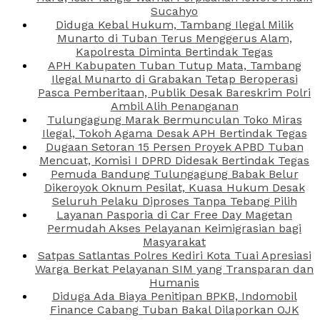
Sucahyo
Diduga Kebal Hukum, Tambang Ilegal Milik
Munarto di Tuban Terus Menggerus Alam,
Kapolresta Diminta Bertindak Tegas
APH Kabupaten Tuban Tutup Mata, Tambang
Ilegal Munarto di Grabakan Tetap Beroperasi
Pasca Pemberitaan, Publik Desak Bareskrim Polri
Ambil Alih Penanganan
Tulungagung Marak Bermunculan Toko Miras
Ilegal, Tokoh Agama Desak APH Bertindak Tegas
Dugaan Setoran 15 Persen Proyek APBD Tuban
Mencuat, Komisi I DPRD Didesak Bertindak Tegas
Pemuda Bandung Tulungagung Babak Belur
Dikeroyok Oknum Pesilat, Kuasa Hukum Desak
Seluruh Pelaku Diproses Tanpa Tebang Pilih
Layanan Pasporia di Car Free Day Magetan
Permudah Akses Pelayanan Keimigrasian bagi
Masyarakat
Satpas Satlantas Polres Kediri Kota Tuai Apresiasi
Warga Berkat Pelayanan SIM yang Transparan dan
Humanis
Diduga Ada Biaya Penitipan BPKB, Indomobil
Finance Cabang Tuban Bakal Dilaporkan OJK