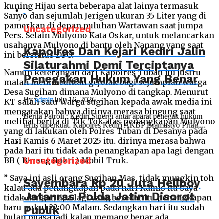
kuning Hijau serta beberapa alat lainya termasuk
Sanyo dan sejumlah Jerigen ukuran 35 Liter yang di
pamerkan di depan puluhan Wartawan saat jumpa
Uncategorized
Pers. Selain Mulyono Kata Oskar, untuk melancarkan
usahanya Mulyono di bantu oleh Nanang yang saat
Kapolres Dan Kejari Kediri Jalin
ini berstatus DPO.
Silaturahmi Demi Terciptanya
Namun keterangan dari Kapolres Tuban itu justru
Penegakan Hukum Yang Benar
malah menimbulkan gejolak bagi sejumplah warga
Desa Sugihan dimana Mulyono di tangkap. Menurut
By
admin
July 16, 2026
KT salah satu Warga sugihan kepada awak media ini
mengatakan bahwa dirinya merasa bingung saat
Berita Patroli : Kediri Sinergi antar aparat penegak hukum
melihat berita di Tik Tok atas penangkapan Mulyono
terus diperkuat. Kapolres Kediri AKBP Bramastyo Priaji,...
yang di lakukan oleh Polres Tuban di Desanya pada
Hari Kamis 6 Maret 2025 itu. dirinya merasa bahwa
pada hari itu tidak ada penangkapan apa lagi dengan
Uncategorized
BB ( Barang Bukti ) Mobil Truk.
” Saya ini asli orang Sugihan Mas, tidak mungkin toh
Sayembara Rp 20 Juta Hellboy
kalau ada penangkapan pada hari Kamis itu saya
Jatanras Polda Jatim Disorot
tidak dengar, apa lagi yang beredar itu penangkapan
baru pukul 22:00 Malam. Sedangkan hari itu sudah
Publik
bulan puasa jadi kalau memang benar ada