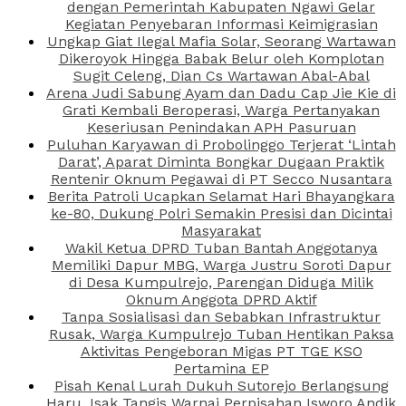
dengan Pemerintah Kabupaten Ngawi Gelar
Kegiatan Penyebaran Informasi Keimigrasian
Ungkap Giat Ilegal Mafia Solar, Seorang Wartawan
Dikeroyok Hingga Babak Belur oleh Komplotan
Sugit Celeng, Dian Cs Wartawan Abal-Abal
Arena Judi Sabung Ayam dan Dadu Cap Jie Kie di
Grati Kembali Beroperasi, Warga Pertanyakan
Keseriusan Penindakan APH Pasuruan
Puluhan Karyawan di Probolinggo Terjerat ‘Lintah
Darat’, Aparat Diminta Bongkar Dugaan Praktik
Rentenir Oknum Pegawai di PT Secco Nusantara
Berita Patroli Ucapkan Selamat Hari Bhayangkara
ke-80, Dukung Polri Semakin Presisi dan Dicintai
Masyarakat
Wakil Ketua DPRD Tuban Bantah Anggotanya
Memiliki Dapur MBG, Warga Justru Soroti Dapur
di Desa Kumpulrejo, Parengan Diduga Milik
Oknum Anggota DPRD Aktif
Tanpa Sosialisasi dan Sebabkan Infrastruktur
Rusak, Warga Kumpulrejo Tuban Hentikan Paksa
Aktivitas Pengeboran Migas PT TGE KSO
Pertamina EP
Pisah Kenal Lurah Dukuh Sutorejo Berlangsung
Haru, Isak Tangis Warnai Perpisahan Isworo Andik