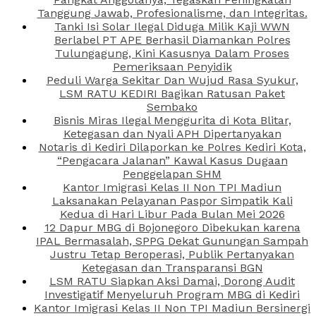
Tanggung Jawab, Profesionalisme, dan Integritas.
Tanki Isi Solar Ilegal Diduga Milik Kaji WWN
Berlabel PT APE Berhasil Diamankan Polres
Tulungagung, Kini Kasusnya Dalam Proses
Pemeriksaan Penyidik
Peduli Warga Sekitar Dan Wujud Rasa Syukur,
LSM RATU KEDIRI Bagikan Ratusan Paket
Sembako
Bisnis Miras Ilegal Menggurita di Kota Blitar,
Ketegasan dan Nyali APH Dipertanyakan
Notaris di Kediri Dilaporkan ke Polres Kediri Kota,
“Pengacara Jalanan” Kawal Kasus Dugaan
Penggelapan SHM
Kantor Imigrasi Kelas II Non TPI Madiun
Laksanakan Pelayanan Paspor Simpatik Kali
Kedua di Hari Libur Pada Bulan Mei 2026
12 Dapur MBG di Bojonegoro Dibekukan karena
IPAL Bermasalah, SPPG Dekat Gunungan Sampah
Justru Tetap Beroperasi, Publik Pertanyakan
Ketegasan dan Transparansi BGN
LSM RATU Siapkan Aksi Damai, Dorong Audit
Investigatif Menyeluruh Program MBG di Kediri
Kantor Imigrasi Kelas II Non TPI Madiun Bersinergi