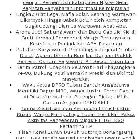
dengan Pemerintah Kabupaten Ngawi Gelar
Kegiatan Penyebaran Informasi Keimigrasian
Ungkap Giat Ilegal Mafia Solar, Seorang Wartawan
Dikeroyok Hingga Babak Belur oleh Komplotan
Sugit Celeng, Dian Cs Wartawan Abal-Abal
Arena Judi Sabung Ayam dan Dadu Cap Jie Kie di
Grati Kembali Beroperasi, Warga Pertanyakan
Keseriusan Penindakan APH Pasuruan
Puluhan Karyawan di Probolinggo Terjerat ‘Lintah
Darat’, Aparat Diminta Bongkar Dugaan Praktik
Rentenir Oknum Pegawai di PT Secco Nusantara
Berita Patroli Ucapkan Selamat Hari Bhayangkara
ke-80, Dukung Polri Semakin Presisi dan Dicintai
Masyarakat
Wakil Ketua DPRD Tuban Bantah Anggotanya
Memiliki Dapur MBG, Warga Justru Soroti Dapur
di Desa Kumpulrejo, Parengan Diduga Milik
Oknum Anggota DPRD Aktif
Tanpa Sosialisasi dan Sebabkan Infrastruktur
Rusak, Warga Kumpulrejo Tuban Hentikan Paksa
Aktivitas Pengeboran Migas PT TGE KSO
Pertamina EP
Pisah Kenal Lurah Dukuh Sutorejo Berlangsung
Haru, Isak Tangis Warnai Perpisahan Isworo Andik