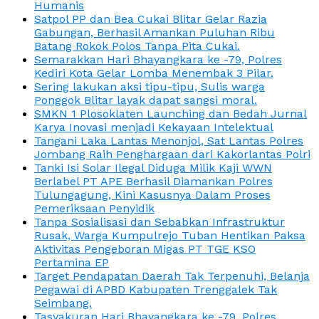
Humanis
Satpol PP dan Bea Cukai Blitar Gelar Razia
Gabungan, Berhasil Amankan Puluhan Ribu
Batang Rokok Polos Tanpa Pita Cukai.
Semarakkan Hari Bhayangkara ke -79, Polres
Kediri Kota Gelar Lomba Menembak 3 Pilar.
Sering lakukan aksi tipu-tipu, Sulis warga
Ponggok Blitar layak dapat sangsi moral.
SMKN 1 Plosoklaten Launching dan Bedah Jurnal
Karya Inovasi menjadi Kekayaan Intelektual
Tangani Laka Lantas Menonjol, Sat Lantas Polres
Jombang Raih Penghargaan dari Kakorlantas Polri
Tanki Isi Solar Ilegal Diduga Milik Kaji WWN
Berlabel PT APE Berhasil Diamankan Polres
Tulungagung, Kini Kasusnya Dalam Proses
Pemeriksaan Penyidik
Tanpa Sosialisasi dan Sebabkan Infrastruktur
Rusak, Warga Kumpulrejo Tuban Hentikan Paksa
Aktivitas Pengeboran Migas PT TGE KSO
Pertamina EP
Target Pendapatan Daerah Tak Terpenuhi, Belanja
Pegawai di APBD Kabupaten Trenggalek Tak
Seimbang.
Tasyakuran Hari Bhayangkara ke -79, Polres