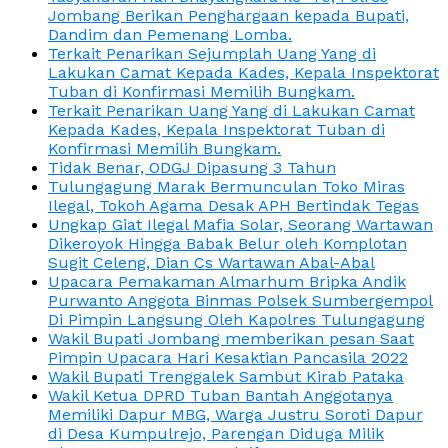
Jombang Berikan Penghargaan kepada Bupati,
Dandim dan Pemenang Lomba.
Terkait Penarikan Sejumplah Uang Yang di
Lakukan Camat Kepada Kades, Kepala Inspektorat
Tuban di Konfirmasi Memilih Bungkam.
Terkait Penarikan Uang Yang di Lakukan Camat
Kepada Kades, Kepala Inspektorat Tuban di
Konfirmasi Memilih Bungkam.
Tidak Benar, ODGJ Dipasung 3 Tahun
Tulungagung Marak Bermunculan Toko Miras
Ilegal, Tokoh Agama Desak APH Bertindak Tegas
Ungkap Giat Ilegal Mafia Solar, Seorang Wartawan
Dikeroyok Hingga Babak Belur oleh Komplotan
Sugit Celeng, Dian Cs Wartawan Abal-Abal
Upacara Pemakaman Almarhum Bripka Andik
Purwanto Anggota Binmas Polsek Sumbergempol
Di Pimpin Langsung Oleh Kapolres Tulungagung
Wakil Bupati Jombang memberikan pesan Saat
Pimpin Upacara Hari Kesaktian Pancasila 2022
Wakil Bupati Trenggalek Sambut Kirab Pataka
Wakil Ketua DPRD Tuban Bantah Anggotanya
Memiliki Dapur MBG, Warga Justru Soroti Dapur
di Desa Kumpulrejo, Parengan Diduga Milik