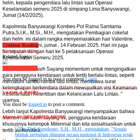
helm, kepada pengendara lalu lintas saat Operasi
Keselamatan semeru 2025 di simpang Lima Banyuwangi,
Jumat (14/2/2025).
Kapolresta Banyuwangi Kombes Pol Rama Samtama
Putra,S.I.K., M.Si., M.H., mengatakan Pembagian cokelat
dan helm ini dalam rangka menyemarakkan hari Valentine,
yang jatuh hari ini, jumat , 14 Februari 2025. Hari ini juga
Continue Reading
You may also like...
bertepatan dengan hari ke 5 pelaksanaan Operasi
Related Topics:
Keselamatan Semeru 2025.
Click to comment
“Momen Hari Kasih Sayang momentum untuk mengingatkan
para pengguna kendaraan untuk tertib berlalu-lintas, seperti
You must be logged in to post a comment
Login
mematuhi rambu-rambu lalu lintas, membawa surat
kelengkapan berkendara dalam mewujudkan visi Keamanan
Leave a Reply
Keselamatan Ketertiban dan Kelancaran Lalu Lintas. ”
ujarnya.
You must be
logged in
to post a comment.
Lebih lanjut Kapolresta Banyuwangi menyampaikan bahwa
More in BREAKING NEWS
Momen hari kasih sayang ini, pengguna kendaraan
khususnya kelompok Milennial dan kita sosialisasikan untuk
tertib berkendara.