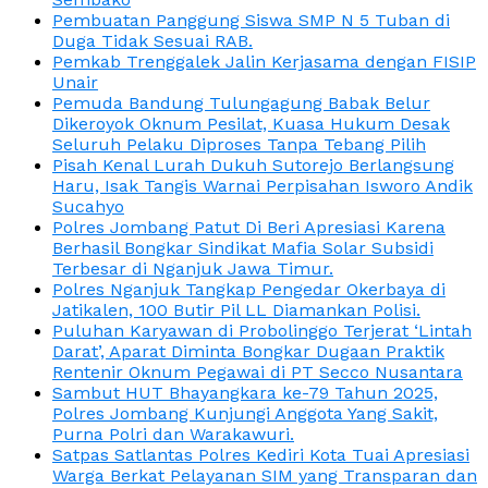
Pembuatan Panggung Siswa SMP N 5 Tuban di
Duga Tidak Sesuai RAB.
Pemkab Trenggalek Jalin Kerjasama dengan FISIP
Unair
Pemuda Bandung Tulungagung Babak Belur
Dikeroyok Oknum Pesilat, Kuasa Hukum Desak
Seluruh Pelaku Diproses Tanpa Tebang Pilih
Pisah Kenal Lurah Dukuh Sutorejo Berlangsung
Haru, Isak Tangis Warnai Perpisahan Isworo Andik
Sucahyo
Polres Jombang Patut Di Beri Apresiasi Karena
Berhasil Bongkar Sindikat Mafia Solar Subsidi
Terbesar di Nganjuk Jawa Timur.
Polres Nganjuk Tangkap Pengedar Okerbaya di
Jatikalen, 100 Butir Pil LL Diamankan Polisi.
Puluhan Karyawan di Probolinggo Terjerat ‘Lintah
Darat’, Aparat Diminta Bongkar Dugaan Praktik
Rentenir Oknum Pegawai di PT Secco Nusantara
Sambut HUT Bhayangkara ke-79 Tahun 2025,
Polres Jombang Kunjungi Anggota Yang Sakit,
Purna Polri dan Warakawuri.
Satpas Satlantas Polres Kediri Kota Tuai Apresiasi
Warga Berkat Pelayanan SIM yang Transparan dan