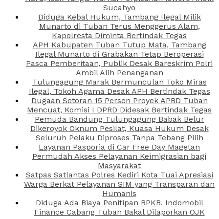
Sucahyo
Diduga Kebal Hukum, Tambang Ilegal Milik
Munarto di Tuban Terus Menggerus Alam,
Kapolresta Diminta Bertindak Tegas
APH Kabupaten Tuban Tutup Mata, Tambang
Ilegal Munarto di Grabakan Tetap Beroperasi
Pasca Pemberitaan, Publik Desak Bareskrim Polri
Ambil Alih Penanganan
Tulungagung Marak Bermunculan Toko Miras
Ilegal, Tokoh Agama Desak APH Bertindak Tegas
Dugaan Setoran 15 Persen Proyek APBD Tuban
Mencuat, Komisi I DPRD Didesak Bertindak Tegas
Pemuda Bandung Tulungagung Babak Belur
Dikeroyok Oknum Pesilat, Kuasa Hukum Desak
Seluruh Pelaku Diproses Tanpa Tebang Pilih
Layanan Pasporia di Car Free Day Magetan
Permudah Akses Pelayanan Keimigrasian bagi
Masyarakat
Satpas Satlantas Polres Kediri Kota Tuai Apresiasi
Warga Berkat Pelayanan SIM yang Transparan dan
Humanis
Diduga Ada Biaya Penitipan BPKB, Indomobil
Finance Cabang Tuban Bakal Dilaporkan OJK