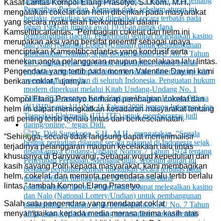
Kasat Lantas Kompol Elang Prasetyo, S.I.Kom., M.H.,
mengatakan cokelat dan helm diberikan pada masyarakat
yang secara nyata telah berkontribusi dalam
Kamseltibcarlantas. “Pembagian cokelat dan helm ini
merupakan aksi yang bersifat preemtif sebagai upaya
menciptakan Kamseltibcarlantas yang kondusif serta
menekan angka pelanggaran maupun kecelakaan lalu lintas.
Pengendara yang tertib pada momen Valentine Day ini kami
berikan coklat,” ujarnya.
Kompol Elang Prasetyo berharap pembagian cokelat dan
helm ini dapat meningkatkan kesadaran masyarakat tentang
arti penting tertib berlalu lintas dan berkeselamatan.
“Sehingga, secara tidak langsung dapat meminimalisir
terjadinya pelanggaran maupun kecelakaan lalu lintas
khususnya di Banyuwangi. Sebagai wujud kepedulian dan
kasih sayang Polri kepada masyarakat, kami membagikan
helm, cokelat, dan meminta pengendara selalu tertib berlalu
lintas,” tambah Kompol Elang Prasetyo.
Salah satu pengendara yang mendapat coklat
menyampaikan kepada media merasa terima kasih atas