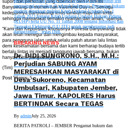
suport dan perhatian yang diberikan oleh Polresta
Banyuwangi di momen hari Valentine Day ini.”Semoga
kedepannya Banyuwangi terus tambah maju dan tertib
sehingga masyarakat semakin nyaman dan aman,” ujarnya.
“Kami dari Kepolisian, khususnya Polresta Banyuwangi tidak
akan lelah menegur dan mengimbau kepada masyarakat,
para pengguna jalan untuk selalu patuh aturan lalu lintas
BREAKING NEWS
demi keselamatan bersama dan kami berharap budaya tertib
berlalu lintas ini menjadi tanggung jawab bersama, bukan
Dr. DIDI SUNGKONO, S.H., M.H.:
hanya Polri,” pungkasnya.
Perjudian SABUNG AYAM
(Tim)
MERESAHKAN MASYARAKAT di
Post Views:
5
Desa Sukoreno, Kecamatan
Umbulsari, Kabupaten Jember,
Jawa Timur. KAPOLRES Harus
BERTINDAK Secara TEGAS
By
admin
July 25, 2026
BERITA PATROLI – JEMBER Pengamat hukum dan