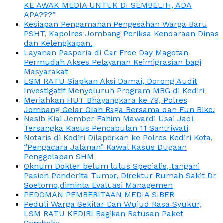
KE AWAK MEDIA UNTUK DI SEMBELIH, ADA
APA???”
Kesiapan Pengamanan Pengesahan Warga Baru
PSHT, Kapolres Jombang Periksa Kendaraan Dinas
dan Kelengkapan.
Layanan Pasporia di Car Free Day Magetan
Permudah Akses Pelayanan Keimigrasian bagi
Masyarakat
LSM RATU Siapkan Aksi Damai, Dorong Audit
Investigatif Menyeluruh Program MBG di Kediri
Meriahkan HUT Bhayangkara ke 79, Polres
Jombang Gelar Olah Raga Bersama dan Fun Bike.
Nasib Kiai Jember Fahim Mawardi Usai Jadi
Tersangka Kasus Pencabulan 11 Santriwati
Notaris di Kediri Dilaporkan ke Polres Kediri Kota,
“Pengacara Jalanan” Kawal Kasus Dugaan
Penggelapan SHM
Oknum Dokter belum lulus Specialis, tangani
Pasien Penderita Tumor, Direktur Rumah Sakit Dr
Soetomo,diminta Evaluasi Managemen
PEDOMAN PEMBERITAAN MEDIA SIBER
Peduli Warga Sekitar Dan Wujud Rasa Syukur,
LSM RATU KEDIRI Bagikan Ratusan Paket
Sembako