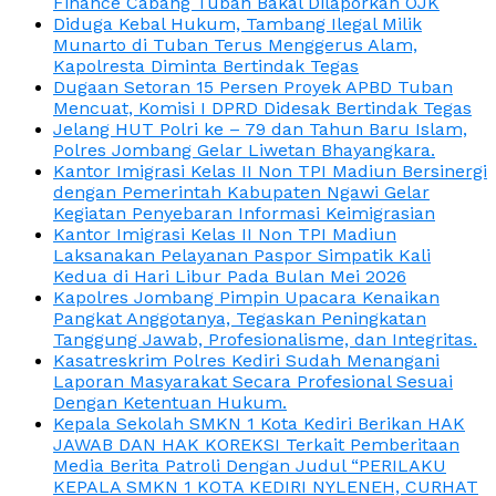
Finance Cabang Tuban Bakal Dilaporkan OJK
Diduga Kebal Hukum, Tambang Ilegal Milik
Munarto di Tuban Terus Menggerus Alam,
Kapolresta Diminta Bertindak Tegas
Dugaan Setoran 15 Persen Proyek APBD Tuban
Mencuat, Komisi I DPRD Didesak Bertindak Tegas
Jelang HUT Polri ke – 79 dan Tahun Baru Islam,
Polres Jombang Gelar Liwetan Bhayangkara.
Kantor Imigrasi Kelas II Non TPI Madiun Bersinergi
dengan Pemerintah Kabupaten Ngawi Gelar
Kegiatan Penyebaran Informasi Keimigrasian
Kantor Imigrasi Kelas II Non TPI Madiun
Laksanakan Pelayanan Paspor Simpatik Kali
Kedua di Hari Libur Pada Bulan Mei 2026
Kapolres Jombang Pimpin Upacara Kenaikan
Pangkat Anggotanya, Tegaskan Peningkatan
Tanggung Jawab, Profesionalisme, dan Integritas.
Kasatreskrim Polres Kediri Sudah Menangani
Laporan Masyarakat Secara Profesional Sesuai
Dengan Ketentuan Hukum.
Kepala Sekolah SMKN 1 Kota Kediri Berikan HAK
JAWAB DAN HAK KOREKSI Terkait Pemberitaan
Media Berita Patroli Dengan Judul “PERILAKU
KEPALA SMKN 1 KOTA KEDIRI NYLENEH, CURHAT