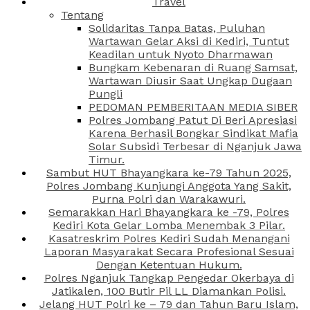
Travel
Tentang
Solidaritas Tanpa Batas, Puluhan
Wartawan Gelar Aksi di Kediri, Tuntut
Keadilan untuk Nyoto Dharmawan
Bungkam Kebenaran di Ruang Samsat,
Wartawan Diusir Saat Ungkap Dugaan
Pungli
PEDOMAN PEMBERITAAN MEDIA SIBER
Polres Jombang Patut Di Beri Apresiasi
Karena Berhasil Bongkar Sindikat Mafia
Solar Subsidi Terbesar di Nganjuk Jawa
Timur.
Sambut HUT Bhayangkara ke-79 Tahun 2025,
Polres Jombang Kunjungi Anggota Yang Sakit,
Purna Polri dan Warakawuri.
Semarakkan Hari Bhayangkara ke -79, Polres
Kediri Kota Gelar Lomba Menembak 3 Pilar.
Kasatreskrim Polres Kediri Sudah Menangani
Laporan Masyarakat Secara Profesional Sesuai
Dengan Ketentuan Hukum.
Polres Nganjuk Tangkap Pengedar Okerbaya di
Jatikalen, 100 Butir Pil LL Diamankan Polisi.
Jelang HUT Polri ke – 79 dan Tahun Baru Islam,