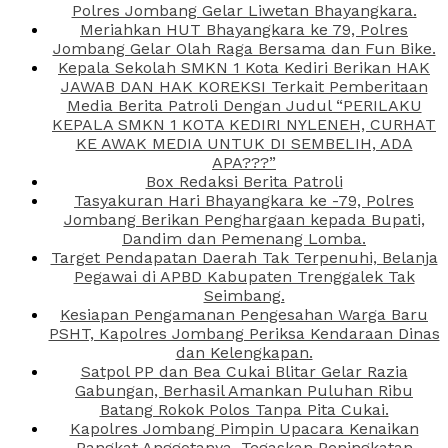
Polres Jombang Gelar Liwetan Bhayangkara.
Meriahkan HUT Bhayangkara ke 79, Polres
Jombang Gelar Olah Raga Bersama dan Fun Bike.
Kepala Sekolah SMKN 1 Kota Kediri Berikan HAK
JAWAB DAN HAK KOREKSI Terkait Pemberitaan
Media Berita Patroli Dengan Judul “PERILAKU
KEPALA SMKN 1 KOTA KEDIRI NYLENEH, CURHAT
KE AWAK MEDIA UNTUK DI SEMBELIH, ADA
APA???”
Box Redaksi Berita Patroli
Tasyakuran Hari Bhayangkara ke -79, Polres
Jombang Berikan Penghargaan kepada Bupati,
Dandim dan Pemenang Lomba.
Target Pendapatan Daerah Tak Terpenuhi, Belanja
Pegawai di APBD Kabupaten Trenggalek Tak
Seimbang.
Kesiapan Pengamanan Pengesahan Warga Baru
PSHT, Kapolres Jombang Periksa Kendaraan Dinas
dan Kelengkapan.
Satpol PP dan Bea Cukai Blitar Gelar Razia
Gabungan, Berhasil Amankan Puluhan Ribu
Batang Rokok Polos Tanpa Pita Cukai.
Kapolres Jombang Pimpin Upacara Kenaikan
Pangkat Anggotanya, Tegaskan Peningkatan