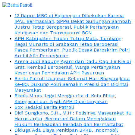
12 Dapur MBG di Bojonegoro Dibekukan karena
IPAL Bermasalah, SPPG Dekat Gunungan Sampah
Justru Tetap Beroperasi, Publik Pertanyakan
Ketegasan dan Transparansi BGN
APH Kabupaten Tuban Tutup Mata, Tambang
Ilegal Munarto di Grabakan Tetap Beroperasi
Pasca Pemberitaan, Publik Desak Bareskrim Polri
Ambil Alih Penanganan
Arena Judi Sabung Ayam dan Dadu Cap Jie Kie di
Grati Kembali Beroperasi, Warga Pertanyakan
Keseriusan Penindakan APH Pasuruan
Berita Patroli Ucapkan Selamat Hari Bhayangkara
ke-80, Dukung Polri Semakin Presisi dan Dicintai
Masyarakat
Bisnis Miras Ilegal Menggurita di Kota Blitar,
Ketegasan dan Nyali APH Dipertanyakan
Box Redaksi Berita Patroli
Didi Sungkono, S.H., M.H : Polisinya Masyarakat itu
Harus Jujur, Bernurani Dalam Menegakkan
Hukum Berkeadilan Beradab dan Bermartabat
Diduga Ada Biaya Penitipan BPKB, Indomobil