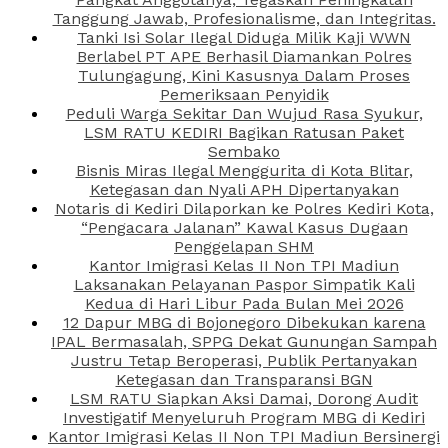
Tanggung Jawab, Profesionalisme, dan Integritas.
Tanki Isi Solar Ilegal Diduga Milik Kaji WWN
Berlabel PT APE Berhasil Diamankan Polres
Tulungagung, Kini Kasusnya Dalam Proses
Pemeriksaan Penyidik
Peduli Warga Sekitar Dan Wujud Rasa Syukur,
LSM RATU KEDIRI Bagikan Ratusan Paket
Sembako
Bisnis Miras Ilegal Menggurita di Kota Blitar,
Ketegasan dan Nyali APH Dipertanyakan
Notaris di Kediri Dilaporkan ke Polres Kediri Kota,
“Pengacara Jalanan” Kawal Kasus Dugaan
Penggelapan SHM
Kantor Imigrasi Kelas II Non TPI Madiun
Laksanakan Pelayanan Paspor Simpatik Kali
Kedua di Hari Libur Pada Bulan Mei 2026
12 Dapur MBG di Bojonegoro Dibekukan karena
IPAL Bermasalah, SPPG Dekat Gunungan Sampah
Justru Tetap Beroperasi, Publik Pertanyakan
Ketegasan dan Transparansi BGN
LSM RATU Siapkan Aksi Damai, Dorong Audit
Investigatif Menyeluruh Program MBG di Kediri
Kantor Imigrasi Kelas II Non TPI Madiun Bersinergi