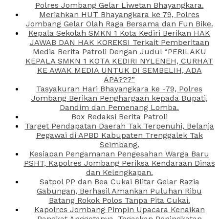
Polres Jombang Gelar Liwetan Bhayangkara.
Meriahkan HUT Bhayangkara ke 79, Polres
Jombang Gelar Olah Raga Bersama dan Fun Bike.
Kepala Sekolah SMKN 1 Kota Kediri Berikan HAK
JAWAB DAN HAK KOREKSI Terkait Pemberitaan
Media Berita Patroli Dengan Judul “PERILAKU
KEPALA SMKN 1 KOTA KEDIRI NYLENEH, CURHAT
KE AWAK MEDIA UNTUK DI SEMBELIH, ADA
APA???”
Tasyakuran Hari Bhayangkara ke -79, Polres
Jombang Berikan Penghargaan kepada Bupati,
Dandim dan Pemenang Lomba.
Box Redaksi Berita Patroli
Target Pendapatan Daerah Tak Terpenuhi, Belanja
Pegawai di APBD Kabupaten Trenggalek Tak
Seimbang.
Kesiapan Pengamanan Pengesahan Warga Baru
PSHT, Kapolres Jombang Periksa Kendaraan Dinas
dan Kelengkapan.
Satpol PP dan Bea Cukai Blitar Gelar Razia
Gabungan, Berhasil Amankan Puluhan Ribu
Batang Rokok Polos Tanpa Pita Cukai.
Kapolres Jombang Pimpin Upacara Kenaikan
Pangkat Anggotanya, Tegaskan Peningkatan