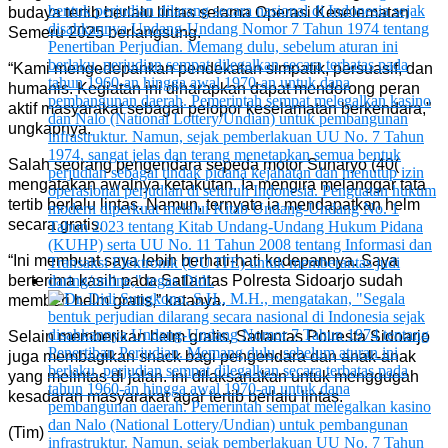
budaya tertib berlalu lintas selama Operasi Keselematan
Semeru 2025 berlangsung.
“Kami mengedepankan pendekatan simpatik, persuasif, dan
humanis. Kegiatan ini diharapkan dapat mendorong peran
aktif masyarakat sebagai pelopor keselamatan berkendara,”
ungkapnya.
Salah seorang pengendara sepeda motor Sunaryo (40(
mengatakan awalnya ketakutan. Ia mengira melanggar tata
tertib berlalu lintas. Namun, ternyata ia mendapatkan helm
secara gratis.
“Ini membuat saya lebih berhati-hati kedepannya. Saya
berterima kasih pada Satlantas Polresta Sidoarjo sudah
memberi helm gratis,” katanya.
Selain memberikan helm gratis, Satlantas Polresta Sidoarjo
juga membagikan snack bagi pengendara dan anak-anak
yang melintas di jalan. Ini dilaksanakan untuk menggugah
kesadaran masyarakat agar tertib berlalu lintas.
(Tim)