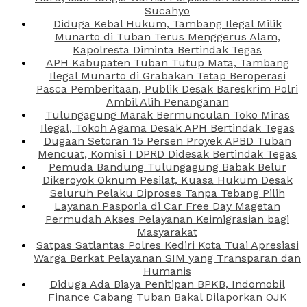
Sucahyo
Diduga Kebal Hukum, Tambang Ilegal Milik
Munarto di Tuban Terus Menggerus Alam,
Kapolresta Diminta Bertindak Tegas
APH Kabupaten Tuban Tutup Mata, Tambang
Ilegal Munarto di Grabakan Tetap Beroperasi
Pasca Pemberitaan, Publik Desak Bareskrim Polri
Ambil Alih Penanganan
Tulungagung Marak Bermunculan Toko Miras
Ilegal, Tokoh Agama Desak APH Bertindak Tegas
Dugaan Setoran 15 Persen Proyek APBD Tuban
Mencuat, Komisi I DPRD Didesak Bertindak Tegas
Pemuda Bandung Tulungagung Babak Belur
Dikeroyok Oknum Pesilat, Kuasa Hukum Desak
Seluruh Pelaku Diproses Tanpa Tebang Pilih
Layanan Pasporia di Car Free Day Magetan
Permudah Akses Pelayanan Keimigrasian bagi
Masyarakat
Satpas Satlantas Polres Kediri Kota Tuai Apresiasi
Warga Berkat Pelayanan SIM yang Transparan dan
Humanis
Diduga Ada Biaya Penitipan BPKB, Indomobil
Finance Cabang Tuban Bakal Dilaporkan OJK