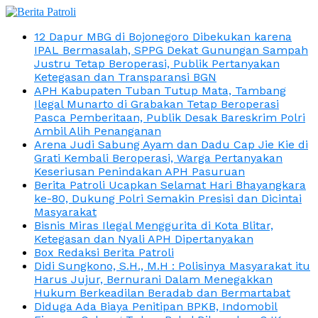
12 Dapur MBG di Bojonegoro Dibekukan karena
IPAL Bermasalah, SPPG Dekat Gunungan Sampah
Justru Tetap Beroperasi, Publik Pertanyakan
Ketegasan dan Transparansi BGN
APH Kabupaten Tuban Tutup Mata, Tambang
Ilegal Munarto di Grabakan Tetap Beroperasi
Pasca Pemberitaan, Publik Desak Bareskrim Polri
Ambil Alih Penanganan
Arena Judi Sabung Ayam dan Dadu Cap Jie Kie di
Grati Kembali Beroperasi, Warga Pertanyakan
Keseriusan Penindakan APH Pasuruan
Berita Patroli Ucapkan Selamat Hari Bhayangkara
ke-80, Dukung Polri Semakin Presisi dan Dicintai
Masyarakat
Bisnis Miras Ilegal Menggurita di Kota Blitar,
Ketegasan dan Nyali APH Dipertanyakan
Box Redaksi Berita Patroli
Didi Sungkono, S.H., M.H : Polisinya Masyarakat itu
Harus Jujur, Bernurani Dalam Menegakkan
Hukum Berkeadilan Beradab dan Bermartabat
Diduga Ada Biaya Penitipan BPKB, Indomobil