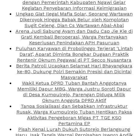
dengan Pemerintah Kabupaten Ngawi Gelar
Kegiatan Penyebaran Informasi Keimigrasian
Ungkap Giat Ilegal Mafia Solar, Seorang Wartawan
Dikeroyok Hingga Babak Belur oleh Komplotan
Sugit Celeng, Dian Cs Wartawan Abal-Abal
Arena Judi Sabung Ayam dan Dadu Cap Jie Kie di
Grati Kembali Beroperasi, Warga Pertanyakan
Keseriusan Penindakan APH Pasuruan
Puluhan Karyawan di Probolinggo Terjerat ‘Lintah
Darat’, Aparat Diminta Bongkar Dugaan Praktik
Rentenir Oknum Pegawai di PT Secco Nusantara
Berita Patroli Ucapkan Selamat Hari Bhayangkara
ke-80, Dukung Polri Semakin Presisi dan Dicintai
Masyarakat
Wakil Ketua DPRD Tuban Bantah Anggotanya
Memiliki Dapur MBG, Warga Justru Soroti Dapur
di Desa Kumpulrejo, Parengan Diduga Milik
Oknum Anggota DPRD Aktif
Tanpa Sosialisasi dan Sebabkan Infrastruktur
Rusak, Warga Kumpulrejo Tuban Hentikan Paksa
Aktivitas Pengeboran Migas PT TGE KSO
Pertamina EP
Pisah Kenal Lurah Dukuh Sutorejo Berlangsung
Haru, Isak Tangis Warnai Perpisahan Isworo Andik