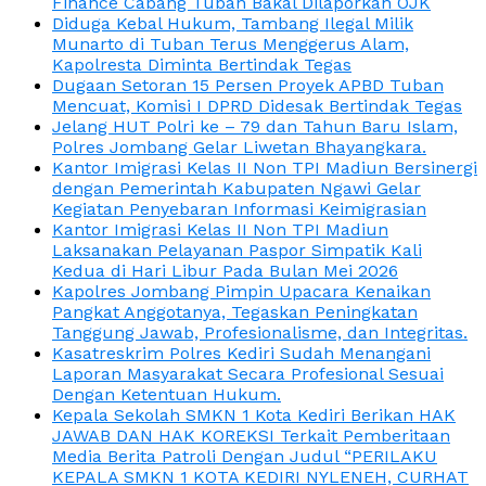
Finance Cabang Tuban Bakal Dilaporkan OJK
Diduga Kebal Hukum, Tambang Ilegal Milik
Munarto di Tuban Terus Menggerus Alam,
Kapolresta Diminta Bertindak Tegas
Dugaan Setoran 15 Persen Proyek APBD Tuban
Mencuat, Komisi I DPRD Didesak Bertindak Tegas
Jelang HUT Polri ke – 79 dan Tahun Baru Islam,
Polres Jombang Gelar Liwetan Bhayangkara.
Kantor Imigrasi Kelas II Non TPI Madiun Bersinergi
dengan Pemerintah Kabupaten Ngawi Gelar
Kegiatan Penyebaran Informasi Keimigrasian
Kantor Imigrasi Kelas II Non TPI Madiun
Laksanakan Pelayanan Paspor Simpatik Kali
Kedua di Hari Libur Pada Bulan Mei 2026
Kapolres Jombang Pimpin Upacara Kenaikan
Pangkat Anggotanya, Tegaskan Peningkatan
Tanggung Jawab, Profesionalisme, dan Integritas.
Kasatreskrim Polres Kediri Sudah Menangani
Laporan Masyarakat Secara Profesional Sesuai
Dengan Ketentuan Hukum.
Kepala Sekolah SMKN 1 Kota Kediri Berikan HAK
JAWAB DAN HAK KOREKSI Terkait Pemberitaan
Media Berita Patroli Dengan Judul “PERILAKU
KEPALA SMKN 1 KOTA KEDIRI NYLENEH, CURHAT