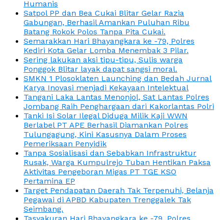
Humanis
Satpol PP dan Bea Cukai Blitar Gelar Razia
Gabungan, Berhasil Amankan Puluhan Ribu
Batang Rokok Polos Tanpa Pita Cukai.
Semarakkan Hari Bhayangkara ke -79, Polres
Kediri Kota Gelar Lomba Menembak 3 Pilar.
Sering lakukan aksi tipu-tipu, Sulis warga
Ponggok Blitar layak dapat sangsi moral.
SMKN 1 Plosoklaten Launching dan Bedah Jurnal
Karya Inovasi menjadi Kekayaan Intelektual
Tangani Laka Lantas Menonjol, Sat Lantas Polres
Jombang Raih Penghargaan dari Kakorlantas Polri
Tanki Isi Solar Ilegal Diduga Milik Kaji WWN
Berlabel PT APE Berhasil Diamankan Polres
Tulungagung, Kini Kasusnya Dalam Proses
Pemeriksaan Penyidik
Tanpa Sosialisasi dan Sebabkan Infrastruktur
Rusak, Warga Kumpulrejo Tuban Hentikan Paksa
Aktivitas Pengeboran Migas PT TGE KSO
Pertamina EP
Target Pendapatan Daerah Tak Terpenuhi, Belanja
Pegawai di APBD Kabupaten Trenggalek Tak
Seimbang.
Tasyakuran Hari Bhayangkara ke -79, Polres