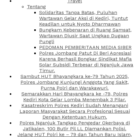
Travel
Tentang
Solidaritas Tanpa Batas, Puluhan
Wartawan Gelar Aksi di Kediri, Tuntut
Keadilan untuk Nyoto Dharmawan
Bungkam Kebenaran di Ruang Samsat,
Wartawan Diusir Saat Ungkap Dugaan
Pungli
PEDOMAN PEMBERITAAN MEDIA SIBER
Polres Jombang Patut Di Beri Apresiasi
Karena Berhasil Bongkar Sindikat Mafia
Solar Subsidi Terbesar di Nganjuk Jawa
Timur.
Sambut HUT Bhayangkara ke-79 Tahun 2025,
Polres Jombang Kunjungi Anggota Yang Sakit,
Purna Polri dan Warakawuri.
Semarakkan Hari Bhayangkara ke -79, Polres
Kediri Kota Gelar Lomba Menembak 3 Pilar.
Kasatreskrim Polres Kediri Sudah Menangani
Laporan Masyarakat Secara Profesional Sesuai
Dengan Ketentuan Hukum.
Polres Nganjuk Tangkap Pengedar Okerbaya di
Jatikalen, 100 Butir Pil LL Diamankan Polisi.
Jelang HUT Polri ke – 79 dan Tahun Baru Islam,