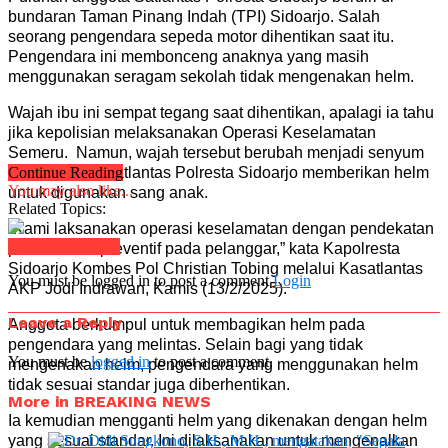
bundaran Taman Pinang Indah (TPI) Sidoarjo. Salah
seorang pengendara sepeda motor dihentikan saat itu.
Pengendara ini membonceng anaknya yang masih
menggunakan seragam sekolah tidak mengenakan helm.
Wajah ibu ini sempat tegang saat dihentikan, apalagi ia tahu
jika kepolisian melaksanakan Operasi Keselamatan
Semeru. Namun, wajah tersebut berubah menjadi senyum
saat anggota Satlantas Polresta Sidoarjo memberikan helm
Continue Reading
You may also like...
untuk digunakan sang anak.
Related Topics:
“Kami laksanakan operasi keselamatan dengan pendekatan
Click to comment
preemtif dan preventif pada pelanggar,” kata Kapolresta
Sidoarjo Kombes Pol Christian Tobing melalui Kasatlantas
You must be logged in to post a comment
Login
AKP Jodi Indrawan, Kamis (13/2/2025).
Leave a Reply
Anggota berkumpul untuk membagikan helm pada
pengendara yang melintas. Selain bagi yang tidak
You must be
logged in
to post a comment.
mengenakan helm, pengendara yang menggunakan helm
tidak sesuai standar juga diberhentikan.
More in BREAKING NEWS
Ia kemudian mengganti helm yang dikenakan dengan helm
yang sesuai standar. Ini dilaksanakan untuk mengenalkan