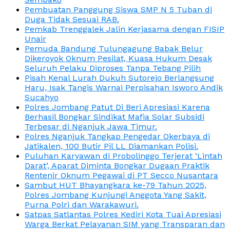
Pembuatan Panggung Siswa SMP N 5 Tuban di
Duga Tidak Sesuai RAB.
Pemkab Trenggalek Jalin Kerjasama dengan FISIP
Unair
Pemuda Bandung Tulungagung Babak Belur
Dikeroyok Oknum Pesilat, Kuasa Hukum Desak
Seluruh Pelaku Diproses Tanpa Tebang Pilih
Pisah Kenal Lurah Dukuh Sutorejo Berlangsung
Haru, Isak Tangis Warnai Perpisahan Isworo Andik
Sucahyo
Polres Jombang Patut Di Beri Apresiasi Karena
Berhasil Bongkar Sindikat Mafia Solar Subsidi
Terbesar di Nganjuk Jawa Timur.
Polres Nganjuk Tangkap Pengedar Okerbaya di
Jatikalen, 100 Butir Pil LL Diamankan Polisi.
Puluhan Karyawan di Probolinggo Terjerat ‘Lintah
Darat’, Aparat Diminta Bongkar Dugaan Praktik
Rentenir Oknum Pegawai di PT Secco Nusantara
Sambut HUT Bhayangkara ke-79 Tahun 2025,
Polres Jombang Kunjungi Anggota Yang Sakit,
Purna Polri dan Warakawuri.
Satpas Satlantas Polres Kediri Kota Tuai Apresiasi
Warga Berkat Pelayanan SIM yang Transparan dan