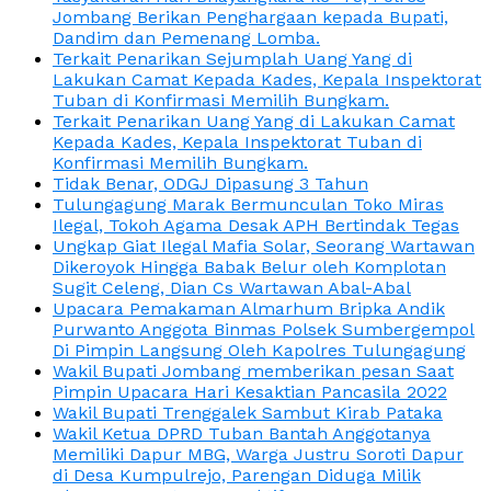
Jombang Berikan Penghargaan kepada Bupati,
Dandim dan Pemenang Lomba.
Terkait Penarikan Sejumplah Uang Yang di
Lakukan Camat Kepada Kades, Kepala Inspektorat
Tuban di Konfirmasi Memilih Bungkam.
Terkait Penarikan Uang Yang di Lakukan Camat
Kepada Kades, Kepala Inspektorat Tuban di
Konfirmasi Memilih Bungkam.
Tidak Benar, ODGJ Dipasung 3 Tahun
Tulungagung Marak Bermunculan Toko Miras
Ilegal, Tokoh Agama Desak APH Bertindak Tegas
Ungkap Giat Ilegal Mafia Solar, Seorang Wartawan
Dikeroyok Hingga Babak Belur oleh Komplotan
Sugit Celeng, Dian Cs Wartawan Abal-Abal
Upacara Pemakaman Almarhum Bripka Andik
Purwanto Anggota Binmas Polsek Sumbergempol
Di Pimpin Langsung Oleh Kapolres Tulungagung
Wakil Bupati Jombang memberikan pesan Saat
Pimpin Upacara Hari Kesaktian Pancasila 2022
Wakil Bupati Trenggalek Sambut Kirab Pataka
Wakil Ketua DPRD Tuban Bantah Anggotanya
Memiliki Dapur MBG, Warga Justru Soroti Dapur
di Desa Kumpulrejo, Parengan Diduga Milik