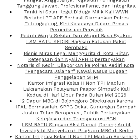
Tanggung Jawab, Profesionalisme, dan Integritas.
Tanki Isi Solar Ilegal Diduga Milik Kaji WWN
Berlabel PT APE Berhasil Diamankan Polres
Tulungagung, Kini Kasusnya Dalam Proses
Pemeriksaan Penyidik
Peduli Warga Sekitar Dan Wujud Rasa Syukur,
LSM RATU KEDIRI Bagikan Ratusan Paket
Sembako
Bisnis Miras Ilegal Menggurita di Kota Blitar,
Ketegasan dan Nyali APH Dipertanyakan
Notaris di Kediri Dilaporkan ke Polres Kediri Kota,
“Pengacara Jalanan” Kawal Kasus Dugaan
Penggelapan SHM
Kantor Imigrasi Kelas II Non TPI Madiun
Laksanakan Pelayanan Paspor Simpatik Kali
Kedua di Hari Libur Pada Bulan Mei 2026
12 Dapur MBG di Bojonegoro Dibekukan karena
IPAL Bermasalah, SPPG Dekat Gunungan Sampah
Justru Tetap Beroperasi, Publik Pertanyakan
Ketegasan dan Transparansi BGN
LSM RATU Siapkan Aksi Damai, Dorong Audit
Investigatif Menyeluruh Program MBG di Kediri
Kantor Imigrasi Kelas II Non TPI Madiun Bersinergi