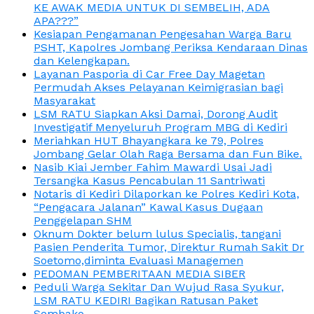
KE AWAK MEDIA UNTUK DI SEMBELIH, ADA
APA???”
Kesiapan Pengamanan Pengesahan Warga Baru
PSHT, Kapolres Jombang Periksa Kendaraan Dinas
dan Kelengkapan.
Layanan Pasporia di Car Free Day Magetan
Permudah Akses Pelayanan Keimigrasian bagi
Masyarakat
LSM RATU Siapkan Aksi Damai, Dorong Audit
Investigatif Menyeluruh Program MBG di Kediri
Meriahkan HUT Bhayangkara ke 79, Polres
Jombang Gelar Olah Raga Bersama dan Fun Bike.
Nasib Kiai Jember Fahim Mawardi Usai Jadi
Tersangka Kasus Pencabulan 11 Santriwati
Notaris di Kediri Dilaporkan ke Polres Kediri Kota,
“Pengacara Jalanan” Kawal Kasus Dugaan
Penggelapan SHM
Oknum Dokter belum lulus Specialis, tangani
Pasien Penderita Tumor, Direktur Rumah Sakit Dr
Soetomo,diminta Evaluasi Managemen
PEDOMAN PEMBERITAAN MEDIA SIBER
Peduli Warga Sekitar Dan Wujud Rasa Syukur,
LSM RATU KEDIRI Bagikan Ratusan Paket
Sembako