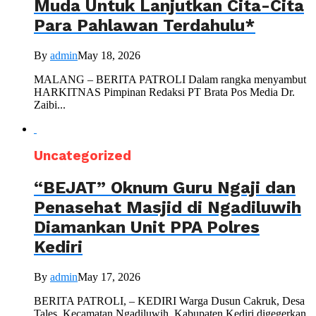
Muda Untuk Lanjutkan Cita-Cita
Para Pahlawan Terdahulu*
By
admin
May 18, 2026
MALANG – BERITA PATROLI Dalam rangka menyambut
HARKITNAS Pimpinan Redaksi PT Brata Pos Media Dr.
Zaibi...
Uncategorized
“BEJAT” Oknum Guru Ngaji dan
Penasehat Masjid di Ngadiluwih
Diamankan Unit PPA Polres
Kediri
By
admin
May 17, 2026
BERITA PATROLI, – KEDIRI Warga Dusun Cakruk, Desa
Tales, Kecamatan Ngadiluwih, Kabupaten Kediri digegerkan