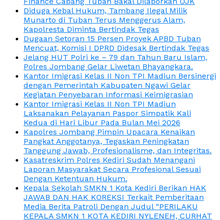
Finance Cabang Tuban Bakal Dilaporkan OJK
Diduga Kebal Hukum, Tambang Ilegal Milik
Munarto di Tuban Terus Menggerus Alam,
Kapolresta Diminta Bertindak Tegas
Dugaan Setoran 15 Persen Proyek APBD Tuban
Mencuat, Komisi I DPRD Didesak Bertindak Tegas
Jelang HUT Polri ke – 79 dan Tahun Baru Islam,
Polres Jombang Gelar Liwetan Bhayangkara.
Kantor Imigrasi Kelas II Non TPI Madiun Bersinergi
dengan Pemerintah Kabupaten Ngawi Gelar
Kegiatan Penyebaran Informasi Keimigrasian
Kantor Imigrasi Kelas II Non TPI Madiun
Laksanakan Pelayanan Paspor Simpatik Kali
Kedua di Hari Libur Pada Bulan Mei 2026
Kapolres Jombang Pimpin Upacara Kenaikan
Pangkat Anggotanya, Tegaskan Peningkatan
Tanggung Jawab, Profesionalisme, dan Integritas.
Kasatreskrim Polres Kediri Sudah Menangani
Laporan Masyarakat Secara Profesional Sesuai
Dengan Ketentuan Hukum.
Kepala Sekolah SMKN 1 Kota Kediri Berikan HAK
JAWAB DAN HAK KOREKSI Terkait Pemberitaan
Media Berita Patroli Dengan Judul “PERILAKU
KEPALA SMKN 1 KOTA KEDIRI NYLENEH, CURHAT