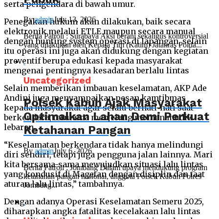
serta pengendara di bawah umur.
By
admin
July 13, 2026
Penegakan hukum akan dilakukan, baik secara
elektronik melalui ETLE maupun secara manual
Berita Patroli : Surabaya Aksi berani sekaligus kontroversial
dengan hunting system operasi di lapangan, selain
yang dilakukan oleh Kepala Tim (Katim) Jatanras Polda...
itu operasi ini juga akan didukung dengan kegiatan
preventif berupa edukasi kepada masyarakat
mengenai pentingnya kesadaran berlalu lintas
Uncategorized
Selain memberikan imbauan keselamatan, AKP Ade
Andini juga menyampaikan pesan kamtibmas
Polsek Kabuh Ajak Masyarakat
kepada masyarakat agar selalu berhati-hati saat
Optimalkan Lahan Demi Perkuat
berkendara, terutama menjelang momen mudik
lebaran.
Ketahanan Pangan
“Keselamatan berkendara tidak hanya melindungi
By
admin
July 6, 2026
diri sendiri, tetapi juga pengguna jalan lainnya. Mari
kita bersama-sama mewujudkan situasi lalu lintas
Berita Patroli ; Jombang Dalam upaya mendukung program
yang kondusif di Magetan dengan disiplin dan taat
ketahanan pangan nasional, anggota Polsek Kabuh Polres
aturan lalu lintas,” tambahnya.
Jombang...
Dengan adanya Operasi Keselamatan Semeru 2025,
diharapkan angka fatalitas kecelakaan lalu lintas