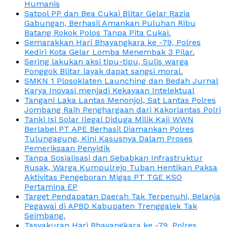
Humanis
Satpol PP dan Bea Cukai Blitar Gelar Razia
Gabungan, Berhasil Amankan Puluhan Ribu
Batang Rokok Polos Tanpa Pita Cukai.
Semarakkan Hari Bhayangkara ke -79, Polres
Kediri Kota Gelar Lomba Menembak 3 Pilar.
Sering lakukan aksi tipu-tipu, Sulis warga
Ponggok Blitar layak dapat sangsi moral.
SMKN 1 Plosoklaten Launching dan Bedah Jurnal
Karya Inovasi menjadi Kekayaan Intelektual
Tangani Laka Lantas Menonjol, Sat Lantas Polres
Jombang Raih Penghargaan dari Kakorlantas Polri
Tanki Isi Solar Ilegal Diduga Milik Kaji WWN
Berlabel PT APE Berhasil Diamankan Polres
Tulungagung, Kini Kasusnya Dalam Proses
Pemeriksaan Penyidik
Tanpa Sosialisasi dan Sebabkan Infrastruktur
Rusak, Warga Kumpulrejo Tuban Hentikan Paksa
Aktivitas Pengeboran Migas PT TGE KSO
Pertamina EP
Target Pendapatan Daerah Tak Terpenuhi, Belanja
Pegawai di APBD Kabupaten Trenggalek Tak
Seimbang.
Tasyakuran Hari Bhayangkara ke -79, Polres