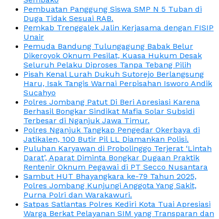
Pembuatan Panggung Siswa SMP N 5 Tuban di
Duga Tidak Sesuai RAB.
Pemkab Trenggalek Jalin Kerjasama dengan FISIP
Unair
Pemuda Bandung Tulungagung Babak Belur
Dikeroyok Oknum Pesilat, Kuasa Hukum Desak
Seluruh Pelaku Diproses Tanpa Tebang Pilih
Pisah Kenal Lurah Dukuh Sutorejo Berlangsung
Haru, Isak Tangis Warnai Perpisahan Isworo Andik
Sucahyo
Polres Jombang Patut Di Beri Apresiasi Karena
Berhasil Bongkar Sindikat Mafia Solar Subsidi
Terbesar di Nganjuk Jawa Timur.
Polres Nganjuk Tangkap Pengedar Okerbaya di
Jatikalen, 100 Butir Pil LL Diamankan Polisi.
Puluhan Karyawan di Probolinggo Terjerat ‘Lintah
Darat’, Aparat Diminta Bongkar Dugaan Praktik
Rentenir Oknum Pegawai di PT Secco Nusantara
Sambut HUT Bhayangkara ke-79 Tahun 2025,
Polres Jombang Kunjungi Anggota Yang Sakit,
Purna Polri dan Warakawuri.
Satpas Satlantas Polres Kediri Kota Tuai Apresiasi
Warga Berkat Pelayanan SIM yang Transparan dan