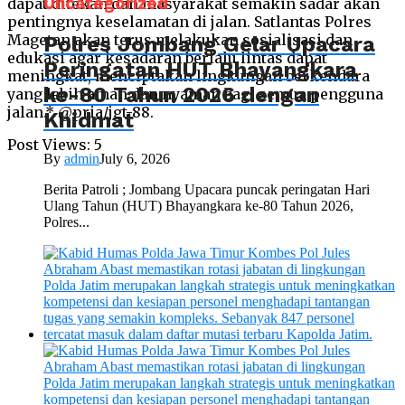
Uncategorized
dapat ditekan dan masyarakat semakin sadar akan
pentingnya keselamatan di jalan. Satlantas Polres
Magetan akan terus melakukan sosialisasi dan
Polres Jombang Gelar Upacara
edukasi agar kesadaran berlalu lintas dapat
Peringatan HUT Bhayangkara
meningkat, menciptakan lingkungan berkendara
ke-80 Tahun 2026 dengan
yang lebih aman dan nyaman bagi semua pengguna
jalan.* @pria/jgt-88.
Khidmat
Post Views:
5
By
admin
July 6, 2026
Berita Patroli ; Jombang Upacara puncak peringatan Hari
Ulang Tahun (HUT) Bhayangkara ke-80 Tahun 2026,
Polres...