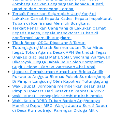
Jombang Berikan Penghargaan kepada Bupati,
Dandim dan Pemenang Lomba.
Terkait Penarikan Sejumplah Uang Yang di
Lakukan Camat Kepada Kades, Kepala Inspektorat
Tuban di Konfirmasi Memilih Bungkam.
Terkait Penarikan Uang Yang di Lakukan Camat
Kepada Kades, Kepala Inspektorat Tuban di
Konfirmasi Memilih Bungkam.
Tidak Benar, ODGJ Dipasung 3 Tahun
Tulungagung Marak Bermunculan Toko Miras
Ilegal, Tokoh Agama Desak APH Bertindak Tegas
Ungkap Giat Ilegal Mafia Solar, Seorang Wartawan
Dikeroyok Hingga Babak Belur oleh Komplotan
Sugit Celeng, Dian Cs Wartawan Abal-Abal
Upacara Pemakaman Almarhum Bripka Andik
Purwanto Anggota Binmas Polsek Sumbergempol
Di Pimpin Langsung Oleh Kapolres Tulungagung
Wakil Bupati Jombang memberikan pesan Saat
Pimpin Upacara Hari Kesaktian Pancasila 2022
Wakil Bupati Trenggalek Sambut Kirab Pataka
Wakil Ketua DPRD Tuban Bantah Anggotanya
Memiliki Dapur MBG, Warga Justru Soroti Dapur
di Desa Kumpulrejo, Parengan Diduga Milik