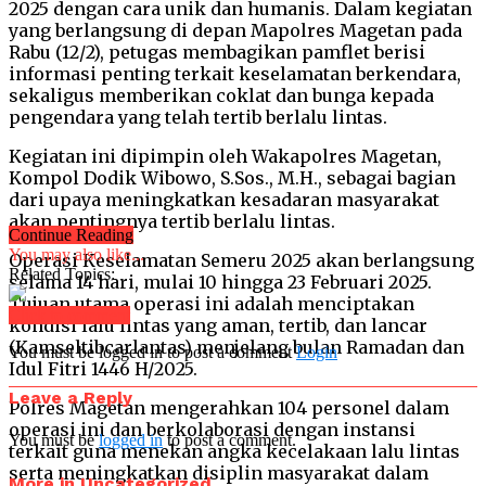
2025 dengan cara unik dan humanis. Dalam kegiatan
yang berlangsung di depan Mapolres Magetan pada
Rabu (12/2), petugas membagikan pamflet berisi
informasi penting terkait keselamatan berkendara,
sekaligus memberikan coklat dan bunga kepada
pengendara yang telah tertib berlalu lintas.
Kegiatan ini dipimpin oleh Wakapolres Magetan,
Kompol Dodik Wibowo, S.Sos., M.H., sebagai bagian
dari upaya meningkatkan kesadaran masyarakat
akan pentingnya tertib berlalu lintas.
Continue Reading
You may also like...
Operasi Keselamatan Semeru 2025 akan berlangsung
Related Topics:
selama 14 hari, mulai 10 hingga 23 Februari 2025.
Tujuan utama operasi ini adalah menciptakan
Click to comment
kondisi lalu lintas yang aman, tertib, dan lancar
(Kamseltibcarlantas) menjelang bulan Ramadan dan
You must be logged in to post a comment
Login
Idul Fitri 1446 H/2025.
Leave a Reply
Polres Magetan mengerahkan 104 personel dalam
operasi ini dan berkolaborasi dengan instansi
You must be
logged in
to post a comment.
terkait guna menekan angka kecelakaan lalu lintas
serta meningkatkan disiplin masyarakat dalam
More in Uncategorized