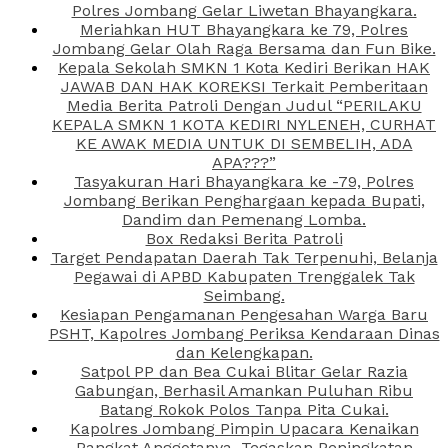
Polres Jombang Gelar Liwetan Bhayangkara.
Meriahkan HUT Bhayangkara ke 79, Polres
Jombang Gelar Olah Raga Bersama dan Fun Bike.
Kepala Sekolah SMKN 1 Kota Kediri Berikan HAK
JAWAB DAN HAK KOREKSI Terkait Pemberitaan
Media Berita Patroli Dengan Judul “PERILAKU
KEPALA SMKN 1 KOTA KEDIRI NYLENEH, CURHAT
KE AWAK MEDIA UNTUK DI SEMBELIH, ADA
APA???”
Tasyakuran Hari Bhayangkara ke -79, Polres
Jombang Berikan Penghargaan kepada Bupati,
Dandim dan Pemenang Lomba.
Box Redaksi Berita Patroli
Target Pendapatan Daerah Tak Terpenuhi, Belanja
Pegawai di APBD Kabupaten Trenggalek Tak
Seimbang.
Kesiapan Pengamanan Pengesahan Warga Baru
PSHT, Kapolres Jombang Periksa Kendaraan Dinas
dan Kelengkapan.
Satpol PP dan Bea Cukai Blitar Gelar Razia
Gabungan, Berhasil Amankan Puluhan Ribu
Batang Rokok Polos Tanpa Pita Cukai.
Kapolres Jombang Pimpin Upacara Kenaikan
Pangkat Anggotanya, Tegaskan Peningkatan