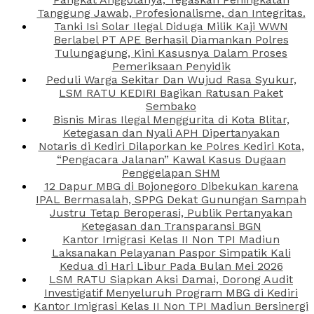
Tanggung Jawab, Profesionalisme, dan Integritas.
Tanki Isi Solar Ilegal Diduga Milik Kaji WWN
Berlabel PT APE Berhasil Diamankan Polres
Tulungagung, Kini Kasusnya Dalam Proses
Pemeriksaan Penyidik
Peduli Warga Sekitar Dan Wujud Rasa Syukur,
LSM RATU KEDIRI Bagikan Ratusan Paket
Sembako
Bisnis Miras Ilegal Menggurita di Kota Blitar,
Ketegasan dan Nyali APH Dipertanyakan
Notaris di Kediri Dilaporkan ke Polres Kediri Kota,
“Pengacara Jalanan” Kawal Kasus Dugaan
Penggelapan SHM
12 Dapur MBG di Bojonegoro Dibekukan karena
IPAL Bermasalah, SPPG Dekat Gunungan Sampah
Justru Tetap Beroperasi, Publik Pertanyakan
Ketegasan dan Transparansi BGN
Kantor Imigrasi Kelas II Non TPI Madiun
Laksanakan Pelayanan Paspor Simpatik Kali
Kedua di Hari Libur Pada Bulan Mei 2026
LSM RATU Siapkan Aksi Damai, Dorong Audit
Investigatif Menyeluruh Program MBG di Kediri
Kantor Imigrasi Kelas II Non TPI Madiun Bersinergi