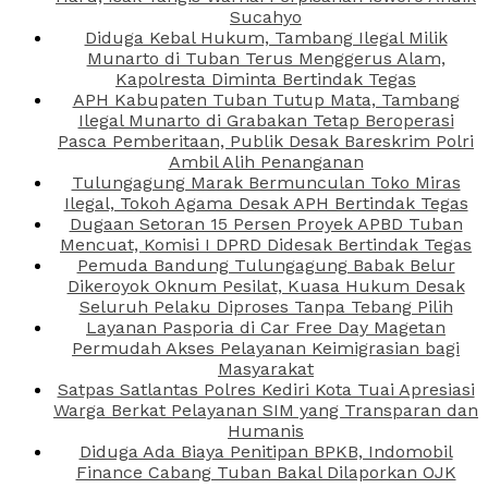
Sucahyo
Diduga Kebal Hukum, Tambang Ilegal Milik
Munarto di Tuban Terus Menggerus Alam,
Kapolresta Diminta Bertindak Tegas
APH Kabupaten Tuban Tutup Mata, Tambang
Ilegal Munarto di Grabakan Tetap Beroperasi
Pasca Pemberitaan, Publik Desak Bareskrim Polri
Ambil Alih Penanganan
Tulungagung Marak Bermunculan Toko Miras
Ilegal, Tokoh Agama Desak APH Bertindak Tegas
Dugaan Setoran 15 Persen Proyek APBD Tuban
Mencuat, Komisi I DPRD Didesak Bertindak Tegas
Pemuda Bandung Tulungagung Babak Belur
Dikeroyok Oknum Pesilat, Kuasa Hukum Desak
Seluruh Pelaku Diproses Tanpa Tebang Pilih
Layanan Pasporia di Car Free Day Magetan
Permudah Akses Pelayanan Keimigrasian bagi
Masyarakat
Satpas Satlantas Polres Kediri Kota Tuai Apresiasi
Warga Berkat Pelayanan SIM yang Transparan dan
Humanis
Diduga Ada Biaya Penitipan BPKB, Indomobil
Finance Cabang Tuban Bakal Dilaporkan OJK