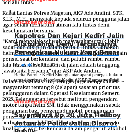
berlalulintas.
Kasat Lantas Polres Magetan, AKP Ade Andini, STK,
S.I.K., M.H., mengajak kepada seluruh pengguna jalan
Uncategorized
agar selalu mematuhi aturan lalu lintas demi
keselamatan bersama.
Kapolres Dan Kejari Kediri Jalin
“Kami mengajak seluruh masyarakat untuk lebih
Silaturahmi Demi Terciptanya
sadar dan disiplin dalam berlalu lintas. Gunakan
Penegakan Hukum Yang Benar
helm SNI, pasang sabuk pengaman, hindari bermain
ponsel saat berkendara, dan patuhi rambu-rambu
lalu lintas. Keselamatan di jalan adalah tanggung
By
admin
July 16, 2026
jawab kita bersama,” ujar AKP Ade Andini.
Berita Patroli : Kediri Sinergi antar aparat penegak hukum
terus diperkuat. Kapolres Kediri AKBP Bramastyo Priaji,...
Dalam sosialisasi ini, petugas juga mengedukasi
masyarakat tentang 8 (delapan) sasaran prioritas
pelanggaran dalam Operasi Keselamatan Semeru
2025. Pelanggaran tersebut meliputi pengendara
Uncategorized
motor tanpa helm SNI, tidak menggunakan sabuk
pengaman bagi pengemudi mobil, penggunaan
Sayembara Rp 20 Juta Hellboy
ponsel saat berkendara, melawan arus,
Jatanras Polda Jatim Disorot
berboncengan lebih dari satu orang, penggunaan
knalpot brong, berkendara dalam pengaruh alkohol,
Publik