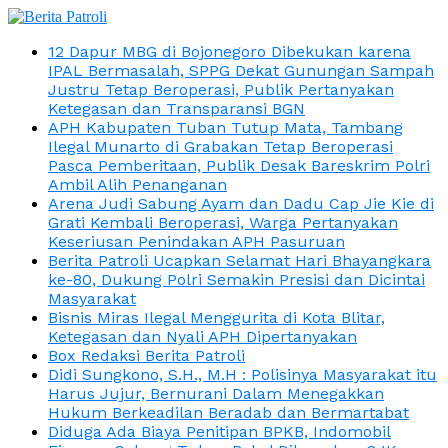
12 Dapur MBG di Bojonegoro Dibekukan karena
IPAL Bermasalah, SPPG Dekat Gunungan Sampah
Justru Tetap Beroperasi, Publik Pertanyakan
Ketegasan dan Transparansi BGN
APH Kabupaten Tuban Tutup Mata, Tambang
Ilegal Munarto di Grabakan Tetap Beroperasi
Pasca Pemberitaan, Publik Desak Bareskrim Polri
Ambil Alih Penanganan
Arena Judi Sabung Ayam dan Dadu Cap Jie Kie di
Grati Kembali Beroperasi, Warga Pertanyakan
Keseriusan Penindakan APH Pasuruan
Berita Patroli Ucapkan Selamat Hari Bhayangkara
ke-80, Dukung Polri Semakin Presisi dan Dicintai
Masyarakat
Bisnis Miras Ilegal Menggurita di Kota Blitar,
Ketegasan dan Nyali APH Dipertanyakan
Box Redaksi Berita Patroli
Didi Sungkono, S.H., M.H : Polisinya Masyarakat itu
Harus Jujur, Bernurani Dalam Menegakkan
Hukum Berkeadilan Beradab dan Bermartabat
Diduga Ada Biaya Penitipan BPKB, Indomobil