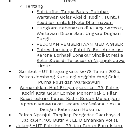
Travel
Tentang
Solidaritas Tanpa Batas, Puluhan
Wartawan Gelar Aksi di Kediri, Tuntut
Keadilan untuk Nyoto Dharmawan
Bungkam Kebenaran di Ruang Samsat,
Wartawan Diusir Saat Ungkap Dugaan
Pungli
PEDOMAN PEMBERITAAN MEDIA SIBER
Polres Jombang Patut Di Beri Apresiasi
Karena Berhasil Bongkar Sindikat Mafia
Solar Subsidi Terbesar di Nganjuk Jawa
Timur.
Sambut HUT Bhayangkara ke-79 Tahun 2025,
Polres Jombang Kunjungi Anggota Yang Sakit,
Purna Polri dan Warakawuri.
Semarakkan Hari Bhayangkara ke -79, Polres
Kediri Kota Gelar Lomba Menembak 3 Pilar.
Kasatreskrim Polres Kediri Sudah Menangani
Laporan Masyarakat Secara Profesional Sesuai
Dengan Ketentuan Hukum.
Polres Nganjuk Tangkap Pengedar Okerbaya di
Jatikalen, 100 Butir Pil LL Diamankan Polisi.
Jelang HUT Polri ke – 79 dan Tahun Baru Islam,