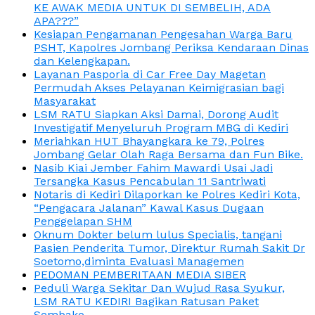
KE AWAK MEDIA UNTUK DI SEMBELIH, ADA
APA???”
Kesiapan Pengamanan Pengesahan Warga Baru
PSHT, Kapolres Jombang Periksa Kendaraan Dinas
dan Kelengkapan.
Layanan Pasporia di Car Free Day Magetan
Permudah Akses Pelayanan Keimigrasian bagi
Masyarakat
LSM RATU Siapkan Aksi Damai, Dorong Audit
Investigatif Menyeluruh Program MBG di Kediri
Meriahkan HUT Bhayangkara ke 79, Polres
Jombang Gelar Olah Raga Bersama dan Fun Bike.
Nasib Kiai Jember Fahim Mawardi Usai Jadi
Tersangka Kasus Pencabulan 11 Santriwati
Notaris di Kediri Dilaporkan ke Polres Kediri Kota,
“Pengacara Jalanan” Kawal Kasus Dugaan
Penggelapan SHM
Oknum Dokter belum lulus Specialis, tangani
Pasien Penderita Tumor, Direktur Rumah Sakit Dr
Soetomo,diminta Evaluasi Managemen
PEDOMAN PEMBERITAAN MEDIA SIBER
Peduli Warga Sekitar Dan Wujud Rasa Syukur,
LSM RATU KEDIRI Bagikan Ratusan Paket
Sembako