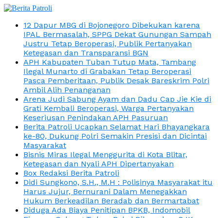
12 Dapur MBG di Bojonegoro Dibekukan karena
IPAL Bermasalah, SPPG Dekat Gunungan Sampah
Justru Tetap Beroperasi, Publik Pertanyakan
Ketegasan dan Transparansi BGN
APH Kabupaten Tuban Tutup Mata, Tambang
Ilegal Munarto di Grabakan Tetap Beroperasi
Pasca Pemberitaan, Publik Desak Bareskrim Polri
Ambil Alih Penanganan
Arena Judi Sabung Ayam dan Dadu Cap Jie Kie di
Grati Kembali Beroperasi, Warga Pertanyakan
Keseriusan Penindakan APH Pasuruan
Berita Patroli Ucapkan Selamat Hari Bhayangkara
ke-80, Dukung Polri Semakin Presisi dan Dicintai
Masyarakat
Bisnis Miras Ilegal Menggurita di Kota Blitar,
Ketegasan dan Nyali APH Dipertanyakan
Box Redaksi Berita Patroli
Didi Sungkono, S.H., M.H : Polisinya Masyarakat itu
Harus Jujur, Bernurani Dalam Menegakkan
Hukum Berkeadilan Beradab dan Bermartabat
Diduga Ada Biaya Penitipan BPKB, Indomobil