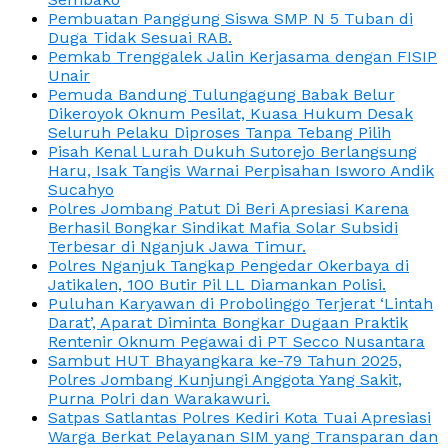
Pembuatan Panggung Siswa SMP N 5 Tuban di
Duga Tidak Sesuai RAB.
Pemkab Trenggalek Jalin Kerjasama dengan FISIP
Unair
Pemuda Bandung Tulungagung Babak Belur
Dikeroyok Oknum Pesilat, Kuasa Hukum Desak
Seluruh Pelaku Diproses Tanpa Tebang Pilih
Pisah Kenal Lurah Dukuh Sutorejo Berlangsung
Haru, Isak Tangis Warnai Perpisahan Isworo Andik
Sucahyo
Polres Jombang Patut Di Beri Apresiasi Karena
Berhasil Bongkar Sindikat Mafia Solar Subsidi
Terbesar di Nganjuk Jawa Timur.
Polres Nganjuk Tangkap Pengedar Okerbaya di
Jatikalen, 100 Butir Pil LL Diamankan Polisi.
Puluhan Karyawan di Probolinggo Terjerat ‘Lintah
Darat’, Aparat Diminta Bongkar Dugaan Praktik
Rentenir Oknum Pegawai di PT Secco Nusantara
Sambut HUT Bhayangkara ke-79 Tahun 2025,
Polres Jombang Kunjungi Anggota Yang Sakit,
Purna Polri dan Warakawuri.
Satpas Satlantas Polres Kediri Kota Tuai Apresiasi
Warga Berkat Pelayanan SIM yang Transparan dan