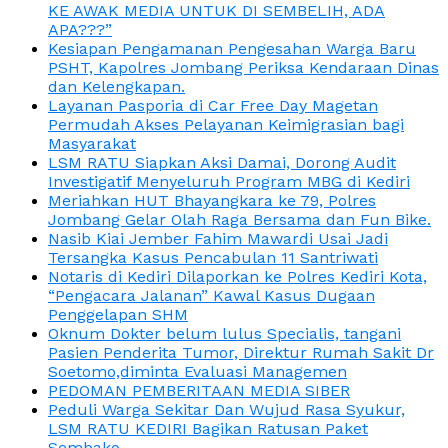
KE AWAK MEDIA UNTUK DI SEMBELIH, ADA
APA???”
Kesiapan Pengamanan Pengesahan Warga Baru
PSHT, Kapolres Jombang Periksa Kendaraan Dinas
dan Kelengkapan.
Layanan Pasporia di Car Free Day Magetan
Permudah Akses Pelayanan Keimigrasian bagi
Masyarakat
LSM RATU Siapkan Aksi Damai, Dorong Audit
Investigatif Menyeluruh Program MBG di Kediri
Meriahkan HUT Bhayangkara ke 79, Polres
Jombang Gelar Olah Raga Bersama dan Fun Bike.
Nasib Kiai Jember Fahim Mawardi Usai Jadi
Tersangka Kasus Pencabulan 11 Santriwati
Notaris di Kediri Dilaporkan ke Polres Kediri Kota,
“Pengacara Jalanan” Kawal Kasus Dugaan
Penggelapan SHM
Oknum Dokter belum lulus Specialis, tangani
Pasien Penderita Tumor, Direktur Rumah Sakit Dr
Soetomo,diminta Evaluasi Managemen
PEDOMAN PEMBERITAAN MEDIA SIBER
Peduli Warga Sekitar Dan Wujud Rasa Syukur,
LSM RATU KEDIRI Bagikan Ratusan Paket
Sembako