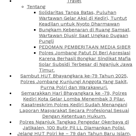
Travel
Tentang
Solidaritas Tanpa Batas, Puluhan
Wartawan Gelar Aksi di Kediri, Tuntut
Keadilan untuk Nyoto Dharmawan
Bungkam Kebenaran di Ruang Samsat,
Wartawan Diusir Saat Ungkap Dugaan
Pungli
PEDOMAN PEMBERITAAN MEDIA SIBER
Polres Jombang Patut Di Beri Apresiasi
Karena Berhasil Bongkar Sindikat Mafia
Solar Subsidi Terbesar di Nganjuk Jawa
Timur.
Sambut HUT Bhayangkara ke-79 Tahun 2025,
Polres Jombang Kunjungi Anggota Yang Sakit,
Purna Polri dan Warakawuri.
Semarakkan Hari Bhayangkara ke -79, Polres
Kediri Kota Gelar Lomba Menembak 3 Pilar.
Kasatreskrim Polres Kediri Sudah Menangani
Laporan Masyarakat Secara Profesional Sesuai
Dengan Ketentuan Hukum.
Polres Nganjuk Tangkap Pengedar Okerbaya di
Jatikalen, 100 Butir Pil LL Diamankan Polisi.
Jelang HUT Polri ke – 79 dan Tahun Baru Islam,