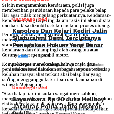
Selain mengamankan kendaraan, polisi juga
memberikan pembinaan kepada para pelaku balap
liar agar tidak mengulang perbuatannya. Kendaraan-
Uncategorized
kendaraan yang terjaring dalam razia ini akan disita
dan baru bisa diambil setelah melalui proses sidang.
Kapolres Dan Kejari Kediri Jalin
Pemilik kendaraan juga diwajibkan untuk
Silaturahmi Demi Terciptanya
melengkapi kendaraan mereka sesuai dengan
Penegakan Hukum Yang Benar
standar yang berlaku, serta membawa surat
kendaraan dan didampingi oleh orang tua atau
Gurunya, saat mengambil motor.
By
admin
July 16, 2026
Kompol Yogas menekankan bahwa razia dan
Berita Patroli : Kediri Sinergi antar aparat penegak hukum
penindakan ini dilakukan sebagai respons terhadap
terus diperkuat. Kapolres Kediri AKBP Bramastyo Priaji,...
keluhan masyarakat terkait aksi balap liar yang
sering mengganggu ketertiban dan keamanan di
wilayah Mojoagung.
Uncategorized
“Aksi balap liar ini sudah sangat meresahkan,
Sayembara Rp 20 Juta Hellboy
mengganggu kenyamanan warga, dan meningkatkan
risiko kecelakaan di jalan raya. Kami mengimbau
Jatanras Polda Jatim Disorot
kepada masyarakat agar lebih proaktif melaporkan
Publik