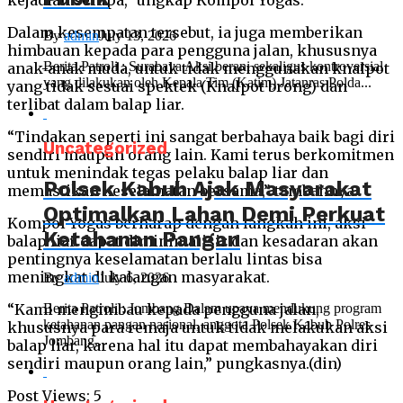
kejadian serupa,” ungkap Kompol Yogas.
Dalam kesempatan tersebut, ia juga memberikan
By
admin
July 13, 2026
himbauan kepada para pengguna jalan, khususnya
Berita Patroli : Surabaya Aksi berani sekaligus kontroversial
anak-anak muda, untuk tidak menggunakan knalpot
yang dilakukan oleh Kepala Tim (Katim) Jatanras Polda...
yang tidak sesuai spektek (Knalpot brong) dan
terlibat dalam balap liar.
“Tindakan seperti ini sangat berbahaya baik bagi diri
Uncategorized
sendiri maupun orang lain. Kami terus berkomitmen
untuk menindak tegas pelaku balap liar dan
Polsek Kabuh Ajak Masyarakat
memastikan keselamatan bersama,” tambahnya.
Optimalkan Lahan Demi Perkuat
Kompol Yogas berharap dengan langkah ini, aksi
Ketahanan Pangan
balap liar dapat diminimalisir dan kesadaran akan
pentingnya keselamatan berlalu lintas bisa
meningkat di kalangan masyarakat.
By
admin
July 6, 2026
Berita Patroli ; Jombang Dalam upaya mendukung program
“Kami mengimbau kepada pengguna jalan,
ketahanan pangan nasional, anggota Polsek Kabuh Polres
khususnya para remaja untuk tidak melakukan aksi
Jombang...
balap liar, karena hal itu dapat membahayakan diri
sendiri maupun orang lain,” pungkasnya.(din)
Post Views:
5