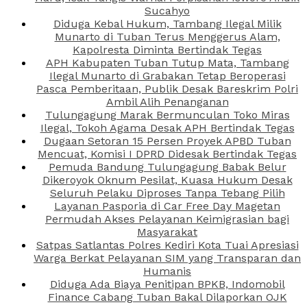
Sucahyo
Diduga Kebal Hukum, Tambang Ilegal Milik
Munarto di Tuban Terus Menggerus Alam,
Kapolresta Diminta Bertindak Tegas
APH Kabupaten Tuban Tutup Mata, Tambang
Ilegal Munarto di Grabakan Tetap Beroperasi
Pasca Pemberitaan, Publik Desak Bareskrim Polri
Ambil Alih Penanganan
Tulungagung Marak Bermunculan Toko Miras
Ilegal, Tokoh Agama Desak APH Bertindak Tegas
Dugaan Setoran 15 Persen Proyek APBD Tuban
Mencuat, Komisi I DPRD Didesak Bertindak Tegas
Pemuda Bandung Tulungagung Babak Belur
Dikeroyok Oknum Pesilat, Kuasa Hukum Desak
Seluruh Pelaku Diproses Tanpa Tebang Pilih
Layanan Pasporia di Car Free Day Magetan
Permudah Akses Pelayanan Keimigrasian bagi
Masyarakat
Satpas Satlantas Polres Kediri Kota Tuai Apresiasi
Warga Berkat Pelayanan SIM yang Transparan dan
Humanis
Diduga Ada Biaya Penitipan BPKB, Indomobil
Finance Cabang Tuban Bakal Dilaporkan OJK