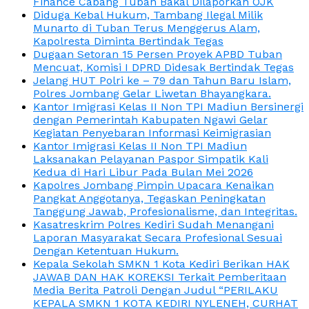
Finance Cabang Tuban Bakal Dilaporkan OJK
Diduga Kebal Hukum, Tambang Ilegal Milik
Munarto di Tuban Terus Menggerus Alam,
Kapolresta Diminta Bertindak Tegas
Dugaan Setoran 15 Persen Proyek APBD Tuban
Mencuat, Komisi I DPRD Didesak Bertindak Tegas
Jelang HUT Polri ke – 79 dan Tahun Baru Islam,
Polres Jombang Gelar Liwetan Bhayangkara.
Kantor Imigrasi Kelas II Non TPI Madiun Bersinergi
dengan Pemerintah Kabupaten Ngawi Gelar
Kegiatan Penyebaran Informasi Keimigrasian
Kantor Imigrasi Kelas II Non TPI Madiun
Laksanakan Pelayanan Paspor Simpatik Kali
Kedua di Hari Libur Pada Bulan Mei 2026
Kapolres Jombang Pimpin Upacara Kenaikan
Pangkat Anggotanya, Tegaskan Peningkatan
Tanggung Jawab, Profesionalisme, dan Integritas.
Kasatreskrim Polres Kediri Sudah Menangani
Laporan Masyarakat Secara Profesional Sesuai
Dengan Ketentuan Hukum.
Kepala Sekolah SMKN 1 Kota Kediri Berikan HAK
JAWAB DAN HAK KOREKSI Terkait Pemberitaan
Media Berita Patroli Dengan Judul “PERILAKU
KEPALA SMKN 1 KOTA KEDIRI NYLENEH, CURHAT