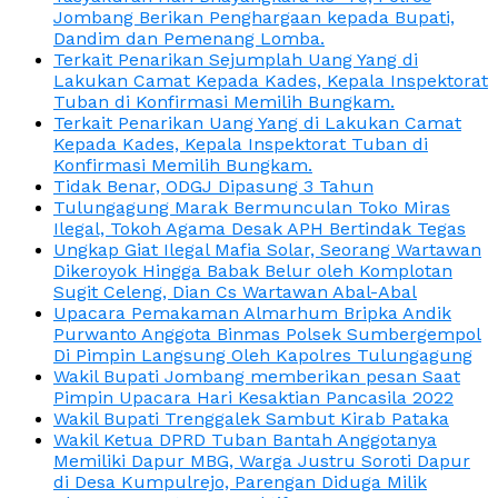
Jombang Berikan Penghargaan kepada Bupati,
Dandim dan Pemenang Lomba.
Terkait Penarikan Sejumplah Uang Yang di
Lakukan Camat Kepada Kades, Kepala Inspektorat
Tuban di Konfirmasi Memilih Bungkam.
Terkait Penarikan Uang Yang di Lakukan Camat
Kepada Kades, Kepala Inspektorat Tuban di
Konfirmasi Memilih Bungkam.
Tidak Benar, ODGJ Dipasung 3 Tahun
Tulungagung Marak Bermunculan Toko Miras
Ilegal, Tokoh Agama Desak APH Bertindak Tegas
Ungkap Giat Ilegal Mafia Solar, Seorang Wartawan
Dikeroyok Hingga Babak Belur oleh Komplotan
Sugit Celeng, Dian Cs Wartawan Abal-Abal
Upacara Pemakaman Almarhum Bripka Andik
Purwanto Anggota Binmas Polsek Sumbergempol
Di Pimpin Langsung Oleh Kapolres Tulungagung
Wakil Bupati Jombang memberikan pesan Saat
Pimpin Upacara Hari Kesaktian Pancasila 2022
Wakil Bupati Trenggalek Sambut Kirab Pataka
Wakil Ketua DPRD Tuban Bantah Anggotanya
Memiliki Dapur MBG, Warga Justru Soroti Dapur
di Desa Kumpulrejo, Parengan Diduga Milik