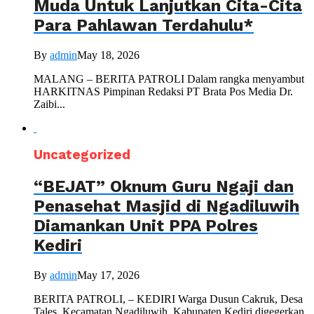
Muda Untuk Lanjutkan Cita-Cita
Para Pahlawan Terdahulu*
By
admin
May 18, 2026
MALANG – BERITA PATROLI Dalam rangka menyambut
HARKITNAS Pimpinan Redaksi PT Brata Pos Media Dr.
Zaibi...
Uncategorized
“BEJAT” Oknum Guru Ngaji dan
Penasehat Masjid di Ngadiluwih
Diamankan Unit PPA Polres
Kediri
By
admin
May 17, 2026
BERITA PATROLI, – KEDIRI Warga Dusun Cakruk, Desa
Tales, Kecamatan Ngadiluwih, Kabupaten Kediri digegerkan