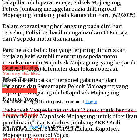
balap liar oleh para remaja, Polsek Mojoagung,
Polres Jombang menggelar razia di Ringroad
Mojoagung Jombang, pada Kamis dinihari, (6/2/2025).
Dalam operasi yang berlangsung pada dini hari
tersebut, Polisi berhasil mengamankan 13 Remaja
dan 7 sepeda motor diamankan.
Para pelaku balap liar yang terjaring diharuskan
berjalan kaki sambil menuntun sepeda motor
mereka menuju Mapolsek Mojoagung, yang berjarak
Continue Reading
sekitar 3 (Tiga) kilometer dari lokasi operasi.
You may also like...
Related Topics:
Razia ini melibatkan personel gabungan dari
Satlantas dan Satsamapta Polsek Mojoagung yang
Click to comment
dipimpin langsung oleh Kapolsek Mojoagung
Kompol Yogas.
You must be logged in to post a comment
Login
“Sebanyak 7 sepeda motor dan 13 anak muda berhasil
Leave a Reply
diamankan ke Mapolsek Mojoagung untuk diberikan
pembinaan,” ujar Kapolres Jombang AKBP Ardi
You must be
logged in
to post a comment.
Kurniawan, S.H.. S.I.K., CPHR melalui Kapolsek
Mojoagung Kompol Yogas.
More in Uncategorized