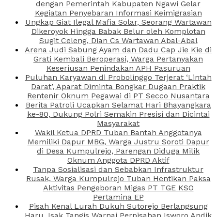
dengan Pemerintah Kabupaten Ngawi Gelar
Kegiatan Penyebaran Informasi Keimigrasian
Ungkap Giat Ilegal Mafia Solar, Seorang Wartawan
Dikeroyok Hingga Babak Belur oleh Komplotan
Sugit Celeng, Dian Cs Wartawan Abal-Abal
Arena Judi Sabung Ayam dan Dadu Cap Jie Kie di
Grati Kembali Beroperasi, Warga Pertanyakan
Keseriusan Penindakan APH Pasuruan
Puluhan Karyawan di Probolinggo Terjerat ‘Lintah
Darat’, Aparat Diminta Bongkar Dugaan Praktik
Rentenir Oknum Pegawai di PT Secco Nusantara
Berita Patroli Ucapkan Selamat Hari Bhayangkara
ke-80, Dukung Polri Semakin Presisi dan Dicintai
Masyarakat
Wakil Ketua DPRD Tuban Bantah Anggotanya
Memiliki Dapur MBG, Warga Justru Soroti Dapur
di Desa Kumpulrejo, Parengan Diduga Milik
Oknum Anggota DPRD Aktif
Tanpa Sosialisasi dan Sebabkan Infrastruktur
Rusak, Warga Kumpulrejo Tuban Hentikan Paksa
Aktivitas Pengeboran Migas PT TGE KSO
Pertamina EP
Pisah Kenal Lurah Dukuh Sutorejo Berlangsung
Haru, Isak Tangis Warnai Perpisahan Isworo Andik