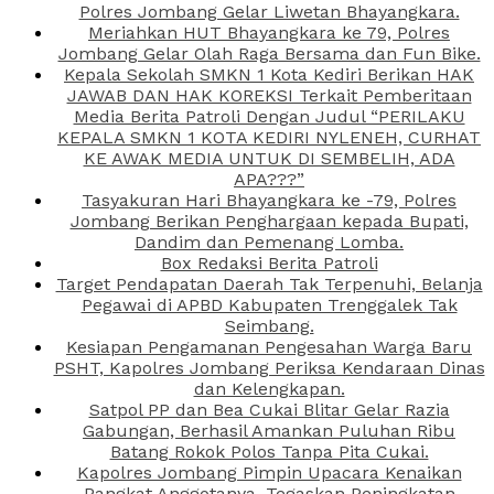
Polres Jombang Gelar Liwetan Bhayangkara.
Meriahkan HUT Bhayangkara ke 79, Polres
Jombang Gelar Olah Raga Bersama dan Fun Bike.
Kepala Sekolah SMKN 1 Kota Kediri Berikan HAK
JAWAB DAN HAK KOREKSI Terkait Pemberitaan
Media Berita Patroli Dengan Judul “PERILAKU
KEPALA SMKN 1 KOTA KEDIRI NYLENEH, CURHAT
KE AWAK MEDIA UNTUK DI SEMBELIH, ADA
APA???”
Tasyakuran Hari Bhayangkara ke -79, Polres
Jombang Berikan Penghargaan kepada Bupati,
Dandim dan Pemenang Lomba.
Box Redaksi Berita Patroli
Target Pendapatan Daerah Tak Terpenuhi, Belanja
Pegawai di APBD Kabupaten Trenggalek Tak
Seimbang.
Kesiapan Pengamanan Pengesahan Warga Baru
PSHT, Kapolres Jombang Periksa Kendaraan Dinas
dan Kelengkapan.
Satpol PP dan Bea Cukai Blitar Gelar Razia
Gabungan, Berhasil Amankan Puluhan Ribu
Batang Rokok Polos Tanpa Pita Cukai.
Kapolres Jombang Pimpin Upacara Kenaikan
Pangkat Anggotanya, Tegaskan Peningkatan