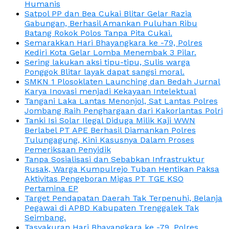
Humanis
Satpol PP dan Bea Cukai Blitar Gelar Razia
Gabungan, Berhasil Amankan Puluhan Ribu
Batang Rokok Polos Tanpa Pita Cukai.
Semarakkan Hari Bhayangkara ke -79, Polres
Kediri Kota Gelar Lomba Menembak 3 Pilar.
Sering lakukan aksi tipu-tipu, Sulis warga
Ponggok Blitar layak dapat sangsi moral.
SMKN 1 Plosoklaten Launching dan Bedah Jurnal
Karya Inovasi menjadi Kekayaan Intelektual
Tangani Laka Lantas Menonjol, Sat Lantas Polres
Jombang Raih Penghargaan dari Kakorlantas Polri
Tanki Isi Solar Ilegal Diduga Milik Kaji WWN
Berlabel PT APE Berhasil Diamankan Polres
Tulungagung, Kini Kasusnya Dalam Proses
Pemeriksaan Penyidik
Tanpa Sosialisasi dan Sebabkan Infrastruktur
Rusak, Warga Kumpulrejo Tuban Hentikan Paksa
Aktivitas Pengeboran Migas PT TGE KSO
Pertamina EP
Target Pendapatan Daerah Tak Terpenuhi, Belanja
Pegawai di APBD Kabupaten Trenggalek Tak
Seimbang.
Tasyakuran Hari Bhayangkara ke -79, Polres