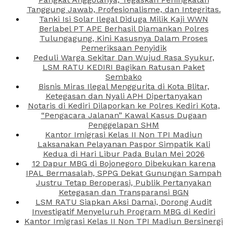
Tanggung Jawab, Profesionalisme, dan Integritas.
Tanki Isi Solar Ilegal Diduga Milik Kaji WWN
Berlabel PT APE Berhasil Diamankan Polres
Tulungagung, Kini Kasusnya Dalam Proses
Pemeriksaan Penyidik
Peduli Warga Sekitar Dan Wujud Rasa Syukur,
LSM RATU KEDIRI Bagikan Ratusan Paket
Sembako
Bisnis Miras Ilegal Menggurita di Kota Blitar,
Ketegasan dan Nyali APH Dipertanyakan
Notaris di Kediri Dilaporkan ke Polres Kediri Kota,
“Pengacara Jalanan” Kawal Kasus Dugaan
Penggelapan SHM
Kantor Imigrasi Kelas II Non TPI Madiun
Laksanakan Pelayanan Paspor Simpatik Kali
Kedua di Hari Libur Pada Bulan Mei 2026
12 Dapur MBG di Bojonegoro Dibekukan karena
IPAL Bermasalah, SPPG Dekat Gunungan Sampah
Justru Tetap Beroperasi, Publik Pertanyakan
Ketegasan dan Transparansi BGN
LSM RATU Siapkan Aksi Damai, Dorong Audit
Investigatif Menyeluruh Program MBG di Kediri
Kantor Imigrasi Kelas II Non TPI Madiun Bersinergi