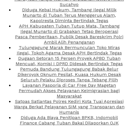
Sucahyo
Diduga Kebal Hukum, Tambang Ilegal Milik
Munarto di Tuban Terus Menggerus Alam,
Kapolresta Diminta Bertindak Tegas
APH Kabupaten Tuban Tutup Mata, Tambang
Ilegal Munarto di Grabakan Tetap Beroperasi
Pasca Pemberitaan, Publik Desak Bareskrim Polri
Ambil Alih Penanganan
Tulungagung Marak Bermunculan Toko Miras
Ilegal, Tokoh Agama Desak APH Bertindak Tegas
Dugaan Setoran 15 Persen Proyek APBD Tuban
Mencuat, Komisi I DPRD Didesak Bertindak Tegas
Pemuda Bandung Tulungagung Babak Belur
Dikeroyok Oknum Pesilat, Kuasa Hukum Desak
Seluruh Pelaku Diproses Tanpa Tebang Pilih
Layanan Pasporia di Car Free Day Magetan
Permudah Akses Pelayanan Keimigrasian bagi
Masyarakat
Satpas Satlantas Polres Kediri Kota Tuai Apresiasi
Warga Berkat Pelayanan SIM yang Transparan dan
Humanis
Diduga Ada Biaya Penitipan BPKB, Indomobil
Finance Cabang Tuban Bakal Dilaporkan OJK