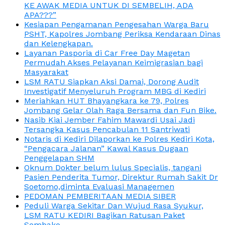
KE AWAK MEDIA UNTUK DI SEMBELIH, ADA
APA???”
Kesiapan Pengamanan Pengesahan Warga Baru
PSHT, Kapolres Jombang Periksa Kendaraan Dinas
dan Kelengkapan.
Layanan Pasporia di Car Free Day Magetan
Permudah Akses Pelayanan Keimigrasian bagi
Masyarakat
LSM RATU Siapkan Aksi Damai, Dorong Audit
Investigatif Menyeluruh Program MBG di Kediri
Meriahkan HUT Bhayangkara ke 79, Polres
Jombang Gelar Olah Raga Bersama dan Fun Bike.
Nasib Kiai Jember Fahim Mawardi Usai Jadi
Tersangka Kasus Pencabulan 11 Santriwati
Notaris di Kediri Dilaporkan ke Polres Kediri Kota,
“Pengacara Jalanan” Kawal Kasus Dugaan
Penggelapan SHM
Oknum Dokter belum lulus Specialis, tangani
Pasien Penderita Tumor, Direktur Rumah Sakit Dr
Soetomo,diminta Evaluasi Managemen
PEDOMAN PEMBERITAAN MEDIA SIBER
Peduli Warga Sekitar Dan Wujud Rasa Syukur,
LSM RATU KEDIRI Bagikan Ratusan Paket
Sembako