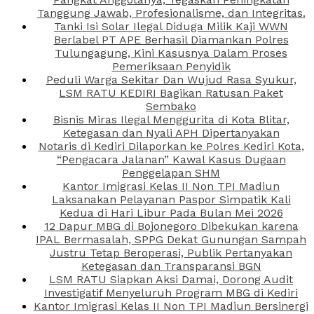
Tanggung Jawab, Profesionalisme, dan Integritas.
Tanki Isi Solar Ilegal Diduga Milik Kaji WWN
Berlabel PT APE Berhasil Diamankan Polres
Tulungagung, Kini Kasusnya Dalam Proses
Pemeriksaan Penyidik
Peduli Warga Sekitar Dan Wujud Rasa Syukur,
LSM RATU KEDIRI Bagikan Ratusan Paket
Sembako
Bisnis Miras Ilegal Menggurita di Kota Blitar,
Ketegasan dan Nyali APH Dipertanyakan
Notaris di Kediri Dilaporkan ke Polres Kediri Kota,
“Pengacara Jalanan” Kawal Kasus Dugaan
Penggelapan SHM
Kantor Imigrasi Kelas II Non TPI Madiun
Laksanakan Pelayanan Paspor Simpatik Kali
Kedua di Hari Libur Pada Bulan Mei 2026
12 Dapur MBG di Bojonegoro Dibekukan karena
IPAL Bermasalah, SPPG Dekat Gunungan Sampah
Justru Tetap Beroperasi, Publik Pertanyakan
Ketegasan dan Transparansi BGN
LSM RATU Siapkan Aksi Damai, Dorong Audit
Investigatif Menyeluruh Program MBG di Kediri
Kantor Imigrasi Kelas II Non TPI Madiun Bersinergi