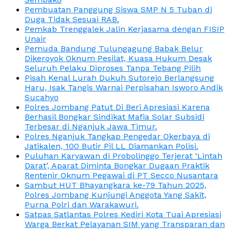
Pembuatan Panggung Siswa SMP N 5 Tuban di
Duga Tidak Sesuai RAB.
Pemkab Trenggalek Jalin Kerjasama dengan FISIP
Unair
Pemuda Bandung Tulungagung Babak Belur
Dikeroyok Oknum Pesilat, Kuasa Hukum Desak
Seluruh Pelaku Diproses Tanpa Tebang Pilih
Pisah Kenal Lurah Dukuh Sutorejo Berlangsung
Haru, Isak Tangis Warnai Perpisahan Isworo Andik
Sucahyo
Polres Jombang Patut Di Beri Apresiasi Karena
Berhasil Bongkar Sindikat Mafia Solar Subsidi
Terbesar di Nganjuk Jawa Timur.
Polres Nganjuk Tangkap Pengedar Okerbaya di
Jatikalen, 100 Butir Pil LL Diamankan Polisi.
Puluhan Karyawan di Probolinggo Terjerat ‘Lintah
Darat’, Aparat Diminta Bongkar Dugaan Praktik
Rentenir Oknum Pegawai di PT Secco Nusantara
Sambut HUT Bhayangkara ke-79 Tahun 2025,
Polres Jombang Kunjungi Anggota Yang Sakit,
Purna Polri dan Warakawuri.
Satpas Satlantas Polres Kediri Kota Tuai Apresiasi
Warga Berkat Pelayanan SIM yang Transparan dan