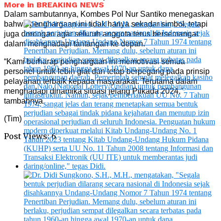
More in BREAKING NEWS
Dalam sambutannya, Kombes Pol Nur Santiko menegaskan
bahwa penghargaan ini tidak hanya sekadar simbol, tetapi
juga dorongan agar seluruh anggota terus bersemangat
dalam menghadapi tantangan ke depan.
“Kami berharap penghargaan ini memotivasi semua
personel untuk lebih giat dan tetap berpegang pada prinsip
pelayanan terbaik kepada masyarakat. Terutama dalam
menghadapi dinamika situasi jelang Pilkada 2024,”
tambahnya.
(Tim)
Post Views:
6