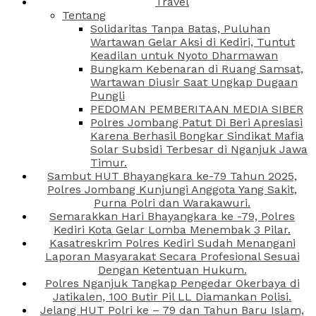
Travel
Tentang
Solidaritas Tanpa Batas, Puluhan
Wartawan Gelar Aksi di Kediri, Tuntut
Keadilan untuk Nyoto Dharmawan
Bungkam Kebenaran di Ruang Samsat,
Wartawan Diusir Saat Ungkap Dugaan
Pungli
PEDOMAN PEMBERITAAN MEDIA SIBER
Polres Jombang Patut Di Beri Apresiasi
Karena Berhasil Bongkar Sindikat Mafia
Solar Subsidi Terbesar di Nganjuk Jawa
Timur.
Sambut HUT Bhayangkara ke-79 Tahun 2025,
Polres Jombang Kunjungi Anggota Yang Sakit,
Purna Polri dan Warakawuri.
Semarakkan Hari Bhayangkara ke -79, Polres
Kediri Kota Gelar Lomba Menembak 3 Pilar.
Kasatreskrim Polres Kediri Sudah Menangani
Laporan Masyarakat Secara Profesional Sesuai
Dengan Ketentuan Hukum.
Polres Nganjuk Tangkap Pengedar Okerbaya di
Jatikalen, 100 Butir Pil LL Diamankan Polisi.
Jelang HUT Polri ke – 79 dan Tahun Baru Islam,