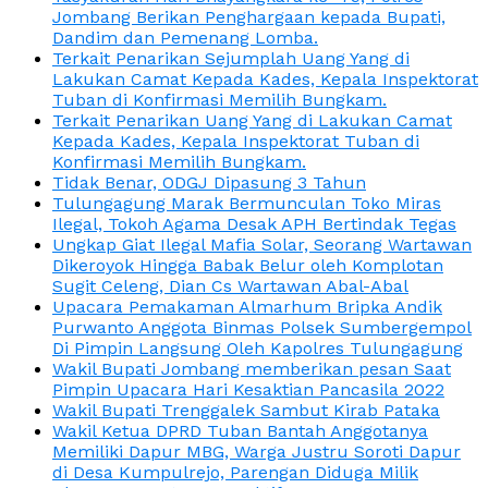
Jombang Berikan Penghargaan kepada Bupati,
Dandim dan Pemenang Lomba.
Terkait Penarikan Sejumplah Uang Yang di
Lakukan Camat Kepada Kades, Kepala Inspektorat
Tuban di Konfirmasi Memilih Bungkam.
Terkait Penarikan Uang Yang di Lakukan Camat
Kepada Kades, Kepala Inspektorat Tuban di
Konfirmasi Memilih Bungkam.
Tidak Benar, ODGJ Dipasung 3 Tahun
Tulungagung Marak Bermunculan Toko Miras
Ilegal, Tokoh Agama Desak APH Bertindak Tegas
Ungkap Giat Ilegal Mafia Solar, Seorang Wartawan
Dikeroyok Hingga Babak Belur oleh Komplotan
Sugit Celeng, Dian Cs Wartawan Abal-Abal
Upacara Pemakaman Almarhum Bripka Andik
Purwanto Anggota Binmas Polsek Sumbergempol
Di Pimpin Langsung Oleh Kapolres Tulungagung
Wakil Bupati Jombang memberikan pesan Saat
Pimpin Upacara Hari Kesaktian Pancasila 2022
Wakil Bupati Trenggalek Sambut Kirab Pataka
Wakil Ketua DPRD Tuban Bantah Anggotanya
Memiliki Dapur MBG, Warga Justru Soroti Dapur
di Desa Kumpulrejo, Parengan Diduga Milik