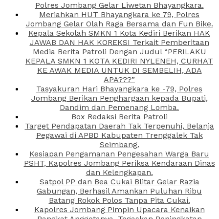
Polres Jombang Gelar Liwetan Bhayangkara.
Meriahkan HUT Bhayangkara ke 79, Polres
Jombang Gelar Olah Raga Bersama dan Fun Bike.
Kepala Sekolah SMKN 1 Kota Kediri Berikan HAK
JAWAB DAN HAK KOREKSI Terkait Pemberitaan
Media Berita Patroli Dengan Judul “PERILAKU
KEPALA SMKN 1 KOTA KEDIRI NYLENEH, CURHAT
KE AWAK MEDIA UNTUK DI SEMBELIH, ADA
APA???”
Tasyakuran Hari Bhayangkara ke -79, Polres
Jombang Berikan Penghargaan kepada Bupati,
Dandim dan Pemenang Lomba.
Box Redaksi Berita Patroli
Target Pendapatan Daerah Tak Terpenuhi, Belanja
Pegawai di APBD Kabupaten Trenggalek Tak
Seimbang.
Kesiapan Pengamanan Pengesahan Warga Baru
PSHT, Kapolres Jombang Periksa Kendaraan Dinas
dan Kelengkapan.
Satpol PP dan Bea Cukai Blitar Gelar Razia
Gabungan, Berhasil Amankan Puluhan Ribu
Batang Rokok Polos Tanpa Pita Cukai.
Kapolres Jombang Pimpin Upacara Kenaikan
Pangkat Anggotanya, Tegaskan Peningkatan