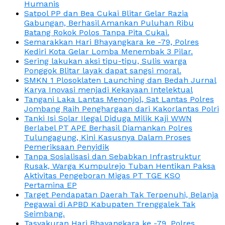
Humanis
Satpol PP dan Bea Cukai Blitar Gelar Razia
Gabungan, Berhasil Amankan Puluhan Ribu
Batang Rokok Polos Tanpa Pita Cukai.
Semarakkan Hari Bhayangkara ke -79, Polres
Kediri Kota Gelar Lomba Menembak 3 Pilar.
Sering lakukan aksi tipu-tipu, Sulis warga
Ponggok Blitar layak dapat sangsi moral.
SMKN 1 Plosoklaten Launching dan Bedah Jurnal
Karya Inovasi menjadi Kekayaan Intelektual
Tangani Laka Lantas Menonjol, Sat Lantas Polres
Jombang Raih Penghargaan dari Kakorlantas Polri
Tanki Isi Solar Ilegal Diduga Milik Kaji WWN
Berlabel PT APE Berhasil Diamankan Polres
Tulungagung, Kini Kasusnya Dalam Proses
Pemeriksaan Penyidik
Tanpa Sosialisasi dan Sebabkan Infrastruktur
Rusak, Warga Kumpulrejo Tuban Hentikan Paksa
Aktivitas Pengeboran Migas PT TGE KSO
Pertamina EP
Target Pendapatan Daerah Tak Terpenuhi, Belanja
Pegawai di APBD Kabupaten Trenggalek Tak
Seimbang.
Tasyakuran Hari Bhayangkara ke -79, Polres