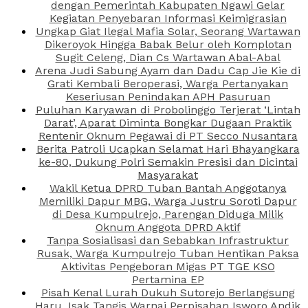
dengan Pemerintah Kabupaten Ngawi Gelar
Kegiatan Penyebaran Informasi Keimigrasian
Ungkap Giat Ilegal Mafia Solar, Seorang Wartawan
Dikeroyok Hingga Babak Belur oleh Komplotan
Sugit Celeng, Dian Cs Wartawan Abal-Abal
Arena Judi Sabung Ayam dan Dadu Cap Jie Kie di
Grati Kembali Beroperasi, Warga Pertanyakan
Keseriusan Penindakan APH Pasuruan
Puluhan Karyawan di Probolinggo Terjerat ‘Lintah
Darat’, Aparat Diminta Bongkar Dugaan Praktik
Rentenir Oknum Pegawai di PT Secco Nusantara
Berita Patroli Ucapkan Selamat Hari Bhayangkara
ke-80, Dukung Polri Semakin Presisi dan Dicintai
Masyarakat
Wakil Ketua DPRD Tuban Bantah Anggotanya
Memiliki Dapur MBG, Warga Justru Soroti Dapur
di Desa Kumpulrejo, Parengan Diduga Milik
Oknum Anggota DPRD Aktif
Tanpa Sosialisasi dan Sebabkan Infrastruktur
Rusak, Warga Kumpulrejo Tuban Hentikan Paksa
Aktivitas Pengeboran Migas PT TGE KSO
Pertamina EP
Pisah Kenal Lurah Dukuh Sutorejo Berlangsung
Haru, Isak Tangis Warnai Perpisahan Isworo Andik