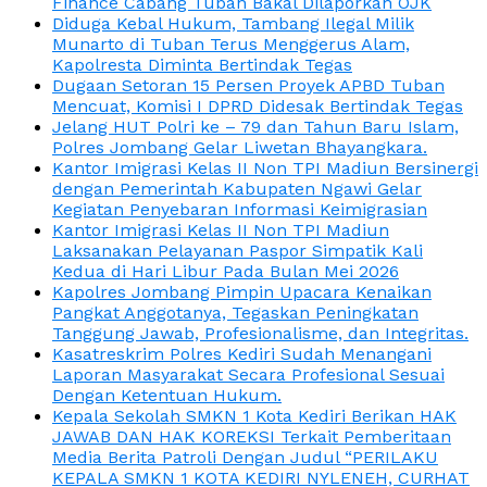
Finance Cabang Tuban Bakal Dilaporkan OJK
Diduga Kebal Hukum, Tambang Ilegal Milik
Munarto di Tuban Terus Menggerus Alam,
Kapolresta Diminta Bertindak Tegas
Dugaan Setoran 15 Persen Proyek APBD Tuban
Mencuat, Komisi I DPRD Didesak Bertindak Tegas
Jelang HUT Polri ke – 79 dan Tahun Baru Islam,
Polres Jombang Gelar Liwetan Bhayangkara.
Kantor Imigrasi Kelas II Non TPI Madiun Bersinergi
dengan Pemerintah Kabupaten Ngawi Gelar
Kegiatan Penyebaran Informasi Keimigrasian
Kantor Imigrasi Kelas II Non TPI Madiun
Laksanakan Pelayanan Paspor Simpatik Kali
Kedua di Hari Libur Pada Bulan Mei 2026
Kapolres Jombang Pimpin Upacara Kenaikan
Pangkat Anggotanya, Tegaskan Peningkatan
Tanggung Jawab, Profesionalisme, dan Integritas.
Kasatreskrim Polres Kediri Sudah Menangani
Laporan Masyarakat Secara Profesional Sesuai
Dengan Ketentuan Hukum.
Kepala Sekolah SMKN 1 Kota Kediri Berikan HAK
JAWAB DAN HAK KOREKSI Terkait Pemberitaan
Media Berita Patroli Dengan Judul “PERILAKU
KEPALA SMKN 1 KOTA KEDIRI NYLENEH, CURHAT