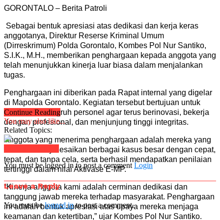
GORONTALO – Berita Patroli
Sebagai bentuk apresiasi atas dedikasi dan kerja keras
anggotanya, Direktur Reserse Kriminal Umum
(Dirreskrimum) Polda Gorontalo, Kombes Pol Nur Santiko,
S.I.K., M.H., memberikan penghargaan kepada anggota yang
telah menunjukkan kinerja luar biasa dalam menjalankan
tugas.
Penghargaan ini diberikan pada Rapat internal yang digelar
di Mapolda Gorontalo. Kegiatan tersebut bertujuan untuk
memotivasi seluruh personel agar terus berinovasi, bekerja
Continue Reading
You may also like...
dengan profesional, dan menjunjung tinggi integritas.
Related Topics:
Anggota yang menerima penghargaan adalah mereka yang
Click to comment
berhasil menyelesaikan berbagai kasus besar dengan cepat,
tepat, dan tanpa cela, serta berhasil mendapatkan penilaian
You must be logged in to post a comment
Login
tertinggi dalam nilai Aktivase E-MP.
Leave a Reply
“Kinerja anggota kami adalah cerminan dedikasi dan
tanggung jawab mereka terhadap masyarakat. Penghargaan
You must be
logged in
to post a comment.
ini adalah bentuk apresiasi atas upaya mereka menjaga
keamanan dan ketertiban,” ujar Kombes Pol Nur Santiko.