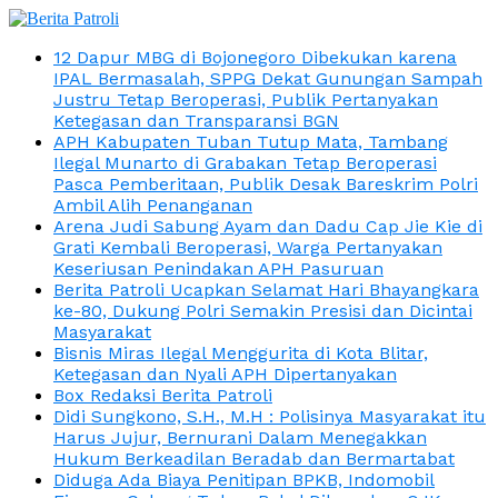
12 Dapur MBG di Bojonegoro Dibekukan karena
IPAL Bermasalah, SPPG Dekat Gunungan Sampah
Justru Tetap Beroperasi, Publik Pertanyakan
Ketegasan dan Transparansi BGN
APH Kabupaten Tuban Tutup Mata, Tambang
Ilegal Munarto di Grabakan Tetap Beroperasi
Pasca Pemberitaan, Publik Desak Bareskrim Polri
Ambil Alih Penanganan
Arena Judi Sabung Ayam dan Dadu Cap Jie Kie di
Grati Kembali Beroperasi, Warga Pertanyakan
Keseriusan Penindakan APH Pasuruan
Berita Patroli Ucapkan Selamat Hari Bhayangkara
ke-80, Dukung Polri Semakin Presisi dan Dicintai
Masyarakat
Bisnis Miras Ilegal Menggurita di Kota Blitar,
Ketegasan dan Nyali APH Dipertanyakan
Box Redaksi Berita Patroli
Didi Sungkono, S.H., M.H : Polisinya Masyarakat itu
Harus Jujur, Bernurani Dalam Menegakkan
Hukum Berkeadilan Beradab dan Bermartabat
Diduga Ada Biaya Penitipan BPKB, Indomobil