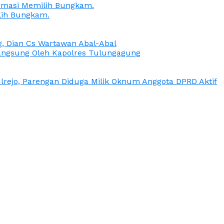
irmasi Memilih Bungkam.
lih Bungkam.
g, Dian Cs Wartawan Abal-Abal
ngsung Oleh Kapolres Tulungagung
rejo, Parengan Diduga Milik Oknum Anggota DPRD Aktif