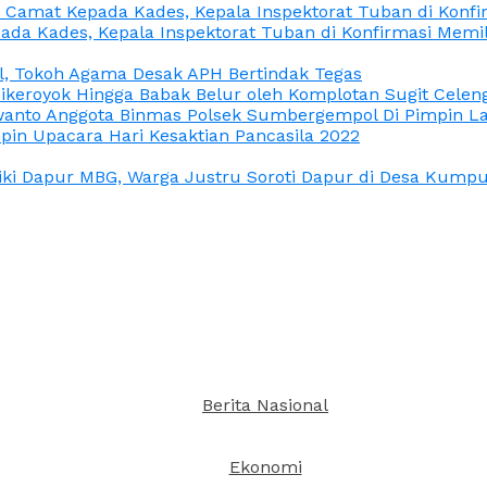
n Camat Kepada Kades, Kepala Inspektorat Tuban di Konf
ada Kades, Kepala Inspektorat Tuban di Konfirmasi Memi
l, Tokoh Agama Desak APH Bertindak Tegas
Dikeroyok Hingga Babak Belur oleh Komplotan Sugit Celen
nto Anggota Binmas Polsek Sumbergempol Di Pimpin La
in Upacara Hari Kesaktian Pancasila 2022
ki Dapur MBG, Warga Justru Soroti Dapur di Desa Kumpul
Berita Nasional
Ekonomi