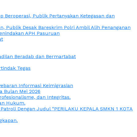
 Beroperasi, Publik Pertanyakan Ketegasan dan
, Publik Desak Bareskrim Polri Ambil Alih Penanganan
 Penindakan APH Pasuruan
at
eadilan Beradab dan Bermartabat
rtindak Tegas
yebaran Informasi Keimigrasian
da Bulan Mei 2026
esionalisme, dan Integritas.
uan Hukum.
a Patroli Dengan Judul “PERILAKU KEPALA SMKN 1 KOTA
gkapan.