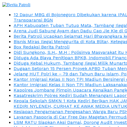
12 Dapur MBG di Bojonegoro Dibekukan karena IPA
Transparansi BGN
APH Kabupaten Tuban Tutup Mata, Tambang Ilegal M
Arena Judi Sabung Ayam dan Dadu Cap Jie Kie di 
Berita Patroli Ucapkan Selamat Hari Bhayangkara k
Bisnis Miras Ilegal Menggurita di Kota Blitar, Kete
Box Redaksi Berita Patroli
Didi Sungkono, S.H., M.H : Polisinya Masyarakat 
Diduga Ada Biaya Penitipan BPKB, Indomobil Finan
Diduga Kebal Hukum, Tambang Ilegal Milik Munarto
Dugaan Setoran 15 Persen Proyek APBD Tuban Menc
Jelang HUT Polri ke – 79 dan Tahun Baru Islam, P
Kantor Imigrasi Kelas II Non TPI Madiun Bersiner
Kantor Imigrasi Kelas II Non TPI Madiun Laksanaka
Kapolres Jombang Pimpin Upacara Kenaikan Pangkat
Kasatreskrim Polres Kediri Sudah Menangani Lapo
Kepala Sekolah SMKN 1 Kota Kediri Berikan HAK 
KEDIRI NYLENEH, CURHAT KE AWAK MEDIA UNTUK 
Kesiapan Pengamanan Pengesahan Warga Baru PSHT
Layanan Pasporia di Car Free Day Magetan Permud
LSM RATU Siapkan Aksi Damai, Dorong Audit Invest