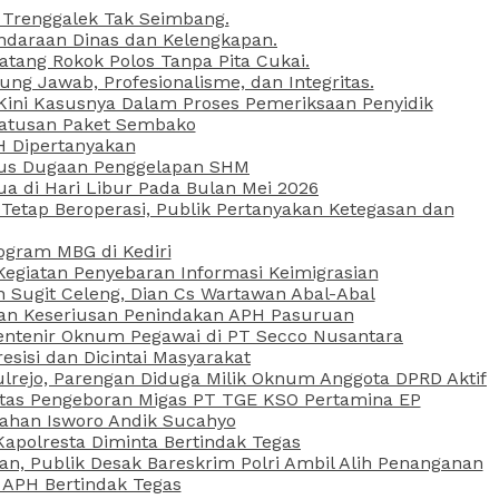
 Trenggalek Tak Seimbang.
daraan Dinas dan Kelengkapan.
atang Rokok Polos Tanpa Pita Cukai.
g Jawab, Profesionalisme, dan Integritas.
, Kini Kasusnya Dalam Proses Pemeriksaan Penyidik
Ratusan Paket Sembako
PH Dipertanyakan
Kasus Dugaan Penggelapan SHM
ua di Hari Libur Pada Bulan Mei 2026
etap Beroperasi, Publik Pertanyakan Ketegasan dan
ogram MBG di Kediri
Kegiatan Penyebaran Informasi Keimigrasian
n Sugit Celeng, Dian Cs Wartawan Abal-Abal
akan Keseriusan Penindakan APH Pasuruan
 Rentenir Oknum Pegawai di PT Secco Nusantara
esisi dan Dicintai Masyarakat
lrejo, Parengan Diduga Milik Oknum Anggota DPRD Aktif
vitas Pengeboran Migas PT TGE KSO Pertamina EP
sahan Isworo Andik Sucahyo
apolresta Diminta Bertindak Tegas
n, Publik Desak Bareskrim Polri Ambil Alih Penanganan
 APH Bertindak Tegas