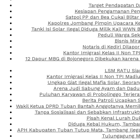
Target Pendapatan D
Kesiapan Pengamanan Peng
Satpol PP dan Bea Cukai Blita
Kapolres Jombang Pimpin Upacara Ken
Tanki Isi Solar Ilegal Diduga Milik Kaji WW
Peduli Warga Se
Bisnis Mir
Notaris di Kediri Dila
Kantor Imigrasi Kelas II Non T
12 Dapur MBG di Bojonegoro Dibekukan karena
LSM RATU Siap
Kantor Imigrasi Kelas II Non TPI Mad
Ungkap Giat Ilegal Mafia Solar, Seor
Arena Judi Sabung Ayam dan Dadu C
Puluhan Karyawan di Probolinggo Terjera
Berita Patroli Ucapkan 
Wakil Ketua DPRD Tuban Bantah Anggotanya Memili
Tanpa Sosialisasi dan Sebabkan Infrastru
Pisah Kenal Lurah Du
Diduga Kebal Hukum, Tambang
APH Kabupaten Tuban Tutup Mata, Tambang Ilegal 
Tulungagung Ma