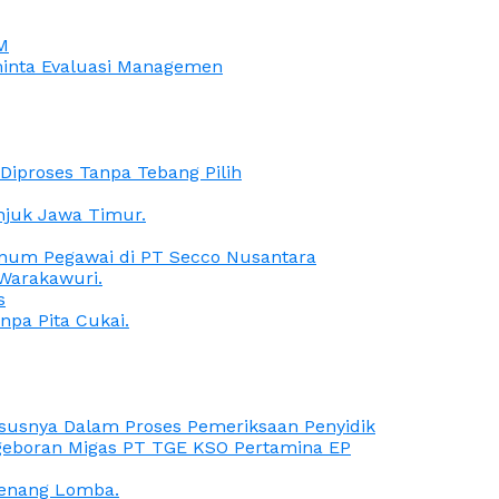
M
iminta Evaluasi Managemen
iproses Tanpa Tebang Pilih
anjuk Jawa Timur.
Oknum Pegawai di PT Secco Nusantara
Warakawuri.
s
npa Pita Cukai.
Kasusnya Dalam Proses Pemeriksaan Penyidik
ngeboran Migas PT TGE KSO Pertamina EP
menang Lomba.