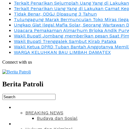
Terkait Penarikan Sejumplah Uang Yang di Lakuka
Terkait Penarikan Uang Yang di Lakukan Camat Kep
Tidak Benar, ODGJ Dipasung 3 Tahun
Tulungagung Marak Bermunculan Toko Miras Ilega
Ungkap Giat Ilegal Mafia Solar, Seorang Wartawan 
Upacara Pemakaman Almarhum Bripka Andik Purwa
Wakil Bupati Jombang memberikan pesan Saat Pimp
Wakil Bupati Trenggalek Sambut Kirab Pataka
Wakil Ketua DPRD Tuban Bantah Anggotanya Memili
WARGA KELUHKAN BAU LIMBAH DAMATEX
Connect with us
Berita Patroli
BREAKING NEWS
Budaya dan Sosial