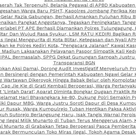
aerah Tak Terpenuhi, Belanja Pegawai di APBD Kabupaten
esahan Warga Baru PSHT, Kapolres Jombang Periksa Ken
r Gelar Razia Gabungan, Berhasil Amankan Puluhan Ribu B
aikan Pangkat Anggotanya, Tegaskan Peningkatan Tanggun
N Berlabel PT APE Berhasil Diamankan Polres Tulungagung
kitar Dan Wujud Rasa Syukur, LSM RATU KEDIRI Bagikan 
as Ilegal Menggurita di Kota Blitar, Ketegasan dan Nyali A
porkan ke Polres Kediri Kota, “Pengacara Jalanan” Kawal 
PI Madiun Laksanakan Pelayanan Paspor Simpatik Kali Ked
 IPAL Bermasalah, SPPG Dekat Gunungan Sampah Justru T
Transparansi BGN
kan Aksi Damai, Dorong Audit Investigatif Menyeluruh Pr
iun Bersinergi dengan Pemerintah Kabupaten Ngawi Gelar 
ang Wartawan Dikeroyok Hingga Babak Belur oleh Komplota
ap Jie Kie di Grati Kembali Beroperasi, Warga Pertany
t ‘Lintah Darat’, Aparat Diminta Bongkar Dugaan Praktik
Selamat Hari Bhayangkara ke-80, Dukung Polri Semakin Pr
ki Dapur MBG, Warga Justru Soroti Dapur di Desa Kumpu
ktur Rusak, Warga Kumpulrejo Tuban Hentikan Paksa Akti
kuh Sutorejo Berlangsung Haru, Isak Tangis Warnai Perpi
 Ilegal Milik Munarto di Tuban Terus Menggerus Alam, K
Munarto di Grabakan Tetap Beroperasi Pasca Pemberitaa
rak Bermunculan Toko Miras Ilegal, Tokoh Agama Desak