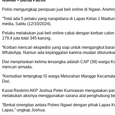
NGAWI – Berita Patroli
Polisi mengungkap penipuan jual beli online di Ngawi. Anehny
“Total ada 5 pelaku yang narapidana di Lapas Kelas 1 Madiun
media, Sabtu (12/10/2024).
Pelaku melakukan jual beli online cabai dengan korban calon
179,4 juta total 345 karung.
“Korban mencari ekspedisi yang siap untuk mengangkut barang
WhatsApp. Namun ada kejanggalan karena muatan diturunkan d
Dwi menjelaskan kelima tersangka adalah CAP (38) warga Ko
mencari armada.
“Kemudian tertangkap IS warga Melurahan Mangge Kecamata
Dwi.
Kasat Reskrim AKP Joshua Peter Kurniawan mengatakan para
melakukan aksinya menggunakan sarana alat penghubung be
“Berkat sinergitas antara Polres Ngawi dengan pihak Lapas Ke
Lapas,” ungkap Joshua.