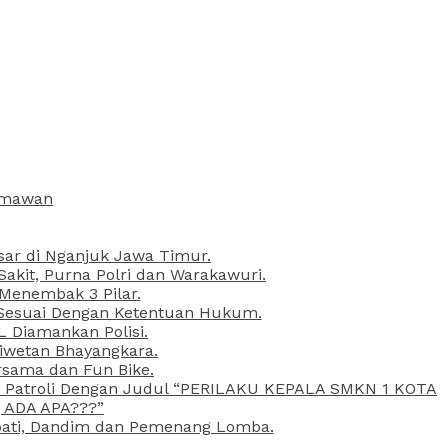
armawan
esar di Nganjuk Jawa Timur.
kit, Purna Polri dan Warakawuri.
 Menembak 3 Pilar.
l Sesuai Dengan Ketentuan Hukum.
L Diamankan Polisi.
Liwetan Bhayangkara.
rsama dan Fun Bike.
ta Patroli Dengan Judul “PERILAKU KEPALA SMKN 1 KOTA
 ADA APA???”
upati, Dandim dan Pemenang Lomba.