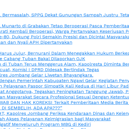
L Bermasalah, SPPG Dekat Gunungan Sampah Justru Tetap
unarto di Grabakan Tetap Beroperasi Pasca Pemberitaan
Grati Kembali Beroperasi, Warga Pertanyakan Keseriusan
e-80, Dukung Polri Semakin Presisi dan Dicintai Masyarak
gasan dan Nyali APH Dipertanyakan
itu Harus Jujur, Bernurani Dalam Menegakkan Hukum Berk
ce Cabang Tuban Bakal Dilaporkan OJK
 di Tuban Terus Menggerus Alam, Kapolresta Diminta Be
uat, Komisi I DPRD Didesak Bertindak Tegas
olres Jombang Gelar Liwetan Bhayangkara.
gi dengan Pemerintah Kabupaten Ngawi Gelar Kegiatan Pen
n Pelayanan Paspor Simpatik Kali Kedua di Hari Libur Pa
 Anggotanya, Tegaskan Peningkatan Tanggung Jawab, Prof
ran Masyarakat Secara Profesional Sesuai Dengan Ketent
JAWAB DAN HAK KOREKSI Terkait Pemberitaan Media Berit
DI SEMBELIH, ADA APA???”
, Kapolres Jombang Periksa Kendaraan Dinas dan Kelen
ah Akses Pelayanan Keimigrasian bagi Masyarakat
igatif Menyeluruh Program MBG di Kediri