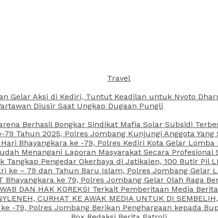
Travel
an Gelar Aksi di Kediri, Tuntut Keadilan untuk Nyoto Dh
rtawan Diusir Saat Ungkap Dugaan Pungli
arena Berhasil Bongkar Sindikat Mafia Solar Subsidi Terb
79 Tahun 2025, Polres Jombang Kunjungi Anggota Yang Sa
ari Bhayangkara ke -79, Polres Kediri Kota Gelar Lomba
 Sudah Menangani Laporan Masyarakat Secara Profesiona
k Tangkap Pengedar Okerbaya di Jatikalen, 100 Butir Pil L
ri ke – 79 dan Tahun Baru Islam, Polres Jombang Gelar 
 Bhayangkara ke 79, Polres Jombang Gelar Olah Raga Be
JAWAB DAN HAK KOREKSI Terkait Pemberitaan Media Beri
 NYLENEH, CURHAT KE AWAK MEDIA UNTUK DI SEMBELIH,
 ke -79, Polres Jombang Berikan Penghargaan kepada B
Box Redaksi Berita Patroli