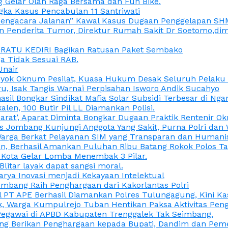
 Gelar Olah Raga Bersama dan Fun Bike.
gka Kasus Pencabulan 11 Santriwati
a, “Pengacara Jalanan” Kawal Kasus Dugaan Penggelapan SH
en Penderita Tumor, Direktur Rumah Sakit Dr Soetomo,d
M RATU KEDIRI Bagikan Ratusan Paket Sembako
 Tidak Sesuai RAB.
Unair
ok Oknum Pesilat, Kuasa Hukum Desak Seluruh Pelaku D
u, Isak Tangis Warnai Perpisahan Isworo Andik Sucahyo
asil Bongkar Sindikat Mafia Solar Subsidi Terbesar di Ng
len, 100 Butir Pil LL Diamankan Polisi.
Darat’, Aparat Diminta Bongkar Dugaan Praktik Rentenir 
 Jombang Kunjungi Anggota Yang Sakit, Purna Polri dan 
i Warga Berkat Pelayanan SIM yang Transparan dan Humani
an, Berhasil Amankan Puluhan Ribu Batang Rokok Polos Ta
i Kota Gelar Lomba Menembak 3 Pilar.
Blitar layak dapat sangsi moral.
rya Inovasi menjadi Kekayaan Intelektual
ombang Raih Penghargaan dari Kakorlantas Polri
abel PT APE Berhasil Diamankan Polres Tulungagung, Kini 
ak, Warga Kumpulrejo Tuban Hentikan Paksa Aktivitas Pe
 Pegawai di APBD Kabupaten Trenggalek Tak Seimbang.
bang Berikan Penghargaan kepada Bupati, Dandim dan Pe