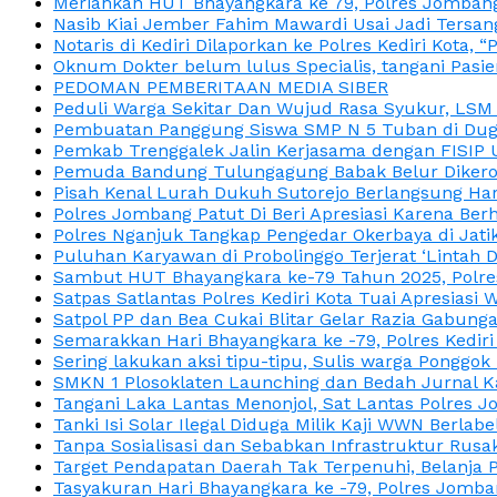
Meriahkan HUT Bhayangkara ke 79, Polres Jombang
Nasib Kiai Jember Fahim Mawardi Usai Jadi Tersan
Notaris di Kediri Dilaporkan ke Polres Kediri Kot
Oknum Dokter belum lulus Specialis, tangani Pasi
PEDOMAN PEMBERITAAN MEDIA SIBER
Peduli Warga Sekitar Dan Wujud Rasa Syukur, LS
Pembuatan Panggung Siswa SMP N 5 Tuban di Duga
Pemkab Trenggalek Jalin Kerjasama dengan FISIP 
Pemuda Bandung Tulungagung Babak Belur Dikeroy
Pisah Kenal Lurah Dukuh Sutorejo Berlangsung Har
Polres Jombang Patut Di Beri Apresiasi Karena Berh
Polres Nganjuk Tangkap Pengedar Okerbaya di Jatika
Puluhan Karyawan di Probolinggo Terjerat ‘Lintah 
Sambut HUT Bhayangkara ke-79 Tahun 2025, Polres
Satpas Satlantas Polres Kediri Kota Tuai Apresias
Satpol PP dan Bea Cukai Blitar Gelar Razia Gabung
Semarakkan Hari Bhayangkara ke -79, Polres Kedir
Sering lakukan aksi tipu-tipu, Sulis warga Ponggok 
SMKN 1 Plosoklaten Launching dan Bedah Jurnal Ka
Tangani Laka Lantas Menonjol, Sat Lantas Polres J
Tanki Isi Solar Ilegal Diduga Milik Kaji WWN Berl
Tanpa Sosialisasi dan Sebabkan Infrastruktur Rus
Target Pendapatan Daerah Tak Terpenuhi, Belanja
Tasyakuran Hari Bhayangkara ke -79, Polres Jom