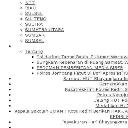
NTT
RIAU
SULSEL
SULTENG
SULTRA
SUMATRA UTARA
SUMBAR
SUMSEL
Tentang
Solidaritas Tanpa Batas, Puluhan Wartaw
Bungkam Kebenaran di Ruang Samsat, Wa
PEDOMAN PEMBERITAAN MEDIA SIBER
Polres Jombang Patut Di Beri Apresiasi K
Sambut HUT Bhayangkara ke-
Semarakkan H
Kasatreskrim Polres Kediri
Polres Nganju
Jelang HUT Pol
Meriahkan HUT
Kepala Sekolah SMKN 1 Kota Kediri Berikan HAK 
KEDIRI
Tasyakuran Hari Bhayangkara