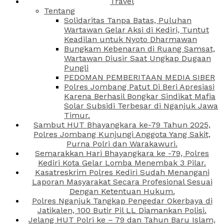
Travel
Tentang
Solidaritas Tanpa Batas, Puluhan
Wartawan Gelar Aksi di Kediri, Tuntut
Keadilan untuk Nyoto Dharmawan
Bungkam Kebenaran di Ruang Samsat,
Wartawan Diusir Saat Ungkap Dugaan
Pungli
PEDOMAN PEMBERITAAN MEDIA SIBER
Polres Jombang Patut Di Beri Apresiasi
Karena Berhasil Bongkar Sindikat Mafia
Solar Subsidi Terbesar di Nganjuk Jawa
Timur.
Sambut HUT Bhayangkara ke-79 Tahun 2025,
Polres Jombang Kunjungi Anggota Yang Sakit,
Purna Polri dan Warakawuri.
Semarakkan Hari Bhayangkara ke -79, Polres
Kediri Kota Gelar Lomba Menembak 3 Pilar.
Kasatreskrim Polres Kediri Sudah Menangani
Laporan Masyarakat Secara Profesional Sesuai
Dengan Ketentuan Hukum.
Polres Nganjuk Tangkap Pengedar Okerbaya di
Jatikalen, 100 Butir Pil LL Diamankan Polisi.
Jelang HUT Polri ke – 79 dan Tahun Baru Islam,