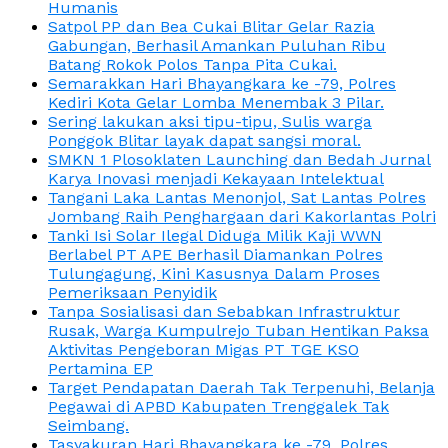
Humanis
Satpol PP dan Bea Cukai Blitar Gelar Razia
Gabungan, Berhasil Amankan Puluhan Ribu
Batang Rokok Polos Tanpa Pita Cukai.
Semarakkan Hari Bhayangkara ke -79, Polres
Kediri Kota Gelar Lomba Menembak 3 Pilar.
Sering lakukan aksi tipu-tipu, Sulis warga
Ponggok Blitar layak dapat sangsi moral.
SMKN 1 Plosoklaten Launching dan Bedah Jurnal
Karya Inovasi menjadi Kekayaan Intelektual
Tangani Laka Lantas Menonjol, Sat Lantas Polres
Jombang Raih Penghargaan dari Kakorlantas Polri
Tanki Isi Solar Ilegal Diduga Milik Kaji WWN
Berlabel PT APE Berhasil Diamankan Polres
Tulungagung, Kini Kasusnya Dalam Proses
Pemeriksaan Penyidik
Tanpa Sosialisasi dan Sebabkan Infrastruktur
Rusak, Warga Kumpulrejo Tuban Hentikan Paksa
Aktivitas Pengeboran Migas PT TGE KSO
Pertamina EP
Target Pendapatan Daerah Tak Terpenuhi, Belanja
Pegawai di APBD Kabupaten Trenggalek Tak
Seimbang.
Tasyakuran Hari Bhayangkara ke -79, Polres