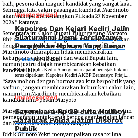
baik, pesona dan magnet kandidat yang sangat kuat.
Sehingga kita yakin pasangan kandidat Mardinoto
Uncategorized
akan mampu memenangkan Pilkada 27 November
2024,” katanya.
Kapolres Dan Kejari Kediri Jalin
Sementara itu Calon Bupati Tulungagung Maryoto
Silaturahmi Demi Terciptanya
Bhirowo di hadapan pengurus PAN menyampaikan
Penegakan Hukum Yang Benar
dengan segala ke kurangannya, tim pemenangan
Mardinoto diharapkan tidak membicarakan
keburukan calon Bupati dan wakil Bupati lain,
By
admin
July 16, 2026
namun justru diajak membicarakan kebaikan
Berita Patroli : Kediri Sinergi antar aparat penegak hukum
kandidat lain.
terus diperkuat. Kapolres Kediri AKBP Bramastyo Priaji,...
“Saya mohon dengan hormat ayo kita berpolitik yang
santun , jangan membicarakan keburukan calon lain,
namun tim Mardinoto membicarakan kebaikan
Uncategorized
kandidat lain” pesan Maryoto.
Sayembara Rp 20 Juta Hellboy
Maryoto menambahkan, disisa waktu yang ada , tim
pemenangan untuk terus berdoa agar berjalan lancar
Jatanras Polda Jatim Disorot
dan Mardinoto diberi kemenangan.
Publik
Didik Girnoto Yekti menyampaikan rasa terima