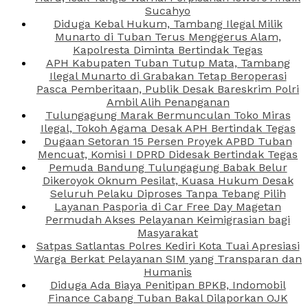
Sucahyo
Diduga Kebal Hukum, Tambang Ilegal Milik
Munarto di Tuban Terus Menggerus Alam,
Kapolresta Diminta Bertindak Tegas
APH Kabupaten Tuban Tutup Mata, Tambang
Ilegal Munarto di Grabakan Tetap Beroperasi
Pasca Pemberitaan, Publik Desak Bareskrim Polri
Ambil Alih Penanganan
Tulungagung Marak Bermunculan Toko Miras
Ilegal, Tokoh Agama Desak APH Bertindak Tegas
Dugaan Setoran 15 Persen Proyek APBD Tuban
Mencuat, Komisi I DPRD Didesak Bertindak Tegas
Pemuda Bandung Tulungagung Babak Belur
Dikeroyok Oknum Pesilat, Kuasa Hukum Desak
Seluruh Pelaku Diproses Tanpa Tebang Pilih
Layanan Pasporia di Car Free Day Magetan
Permudah Akses Pelayanan Keimigrasian bagi
Masyarakat
Satpas Satlantas Polres Kediri Kota Tuai Apresiasi
Warga Berkat Pelayanan SIM yang Transparan dan
Humanis
Diduga Ada Biaya Penitipan BPKB, Indomobil
Finance Cabang Tuban Bakal Dilaporkan OJK