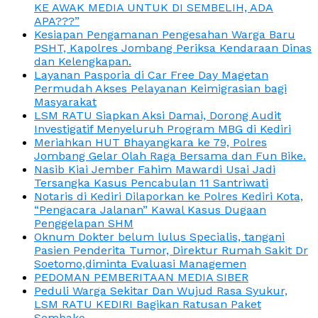
KE AWAK MEDIA UNTUK DI SEMBELIH, ADA
APA???”
Kesiapan Pengamanan Pengesahan Warga Baru
PSHT, Kapolres Jombang Periksa Kendaraan Dinas
dan Kelengkapan.
Layanan Pasporia di Car Free Day Magetan
Permudah Akses Pelayanan Keimigrasian bagi
Masyarakat
LSM RATU Siapkan Aksi Damai, Dorong Audit
Investigatif Menyeluruh Program MBG di Kediri
Meriahkan HUT Bhayangkara ke 79, Polres
Jombang Gelar Olah Raga Bersama dan Fun Bike.
Nasib Kiai Jember Fahim Mawardi Usai Jadi
Tersangka Kasus Pencabulan 11 Santriwati
Notaris di Kediri Dilaporkan ke Polres Kediri Kota,
“Pengacara Jalanan” Kawal Kasus Dugaan
Penggelapan SHM
Oknum Dokter belum lulus Specialis, tangani
Pasien Penderita Tumor, Direktur Rumah Sakit Dr
Soetomo,diminta Evaluasi Managemen
PEDOMAN PEMBERITAAN MEDIA SIBER
Peduli Warga Sekitar Dan Wujud Rasa Syukur,
LSM RATU KEDIRI Bagikan Ratusan Paket
Sembako