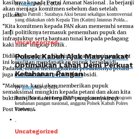
kasihnya kepada Partai Amanat Nasional . Ia berjanji
By
admin
July 13, 2026
akan menjaga komitmen sebelum dan setelah
Berita Patroli : Surabaya Aksi berani sekaligus kontroversial
pilkada.
yang dilakukan oleh Kepala Tim (Katim) Jatanras Polda...
“Kita komitmen kepada PAN akan memenuhi semua
Janji politiknya termasuk pemenuhan pupuk dan
infrastuktur serta bantuan tunai kepada pedagang
Uncategorized
kaki lima” ungkap Didik .
Polsek Kabuh Ajak Masyarakat
Didik juga sangat prihatin dengan petani yang saat
ini kesulitan mendapatkan pupuk bersubsidi.
Optimalkan Lahan Demi Perkuat
Padahal, untuk meningkatkan produksinya petani
Ketahanan Pangan
juga membutuhkan pupuk bersubsidi.
“Makanya, kami akan memberikan pupuk
By
admin
July 6, 2026
semaksimal mungkin kepada petani dan akan kita
Berita Patroli ; Jombang Dalam upaya mendukung program
buktikan jika nanti terpilih” pungkasnya.(roy).
ketahanan pangan nasional, anggota Polsek Kabuh Polres
Jombang...
Post Views:
4
Uncategorized