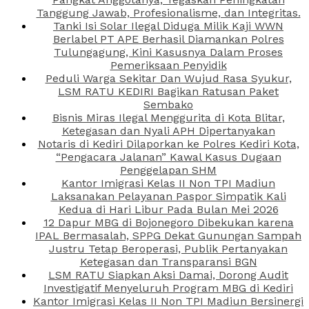
Tanggung Jawab, Profesionalisme, dan Integritas.
Tanki Isi Solar Ilegal Diduga Milik Kaji WWN
Berlabel PT APE Berhasil Diamankan Polres
Tulungagung, Kini Kasusnya Dalam Proses
Pemeriksaan Penyidik
Peduli Warga Sekitar Dan Wujud Rasa Syukur,
LSM RATU KEDIRI Bagikan Ratusan Paket
Sembako
Bisnis Miras Ilegal Menggurita di Kota Blitar,
Ketegasan dan Nyali APH Dipertanyakan
Notaris di Kediri Dilaporkan ke Polres Kediri Kota,
“Pengacara Jalanan” Kawal Kasus Dugaan
Penggelapan SHM
Kantor Imigrasi Kelas II Non TPI Madiun
Laksanakan Pelayanan Paspor Simpatik Kali
Kedua di Hari Libur Pada Bulan Mei 2026
12 Dapur MBG di Bojonegoro Dibekukan karena
IPAL Bermasalah, SPPG Dekat Gunungan Sampah
Justru Tetap Beroperasi, Publik Pertanyakan
Ketegasan dan Transparansi BGN
LSM RATU Siapkan Aksi Damai, Dorong Audit
Investigatif Menyeluruh Program MBG di Kediri
Kantor Imigrasi Kelas II Non TPI Madiun Bersinergi