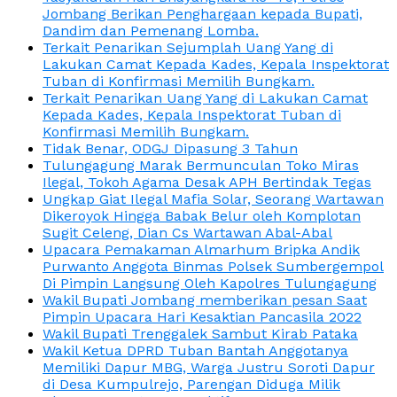
Jombang Berikan Penghargaan kepada Bupati,
Dandim dan Pemenang Lomba.
Terkait Penarikan Sejumplah Uang Yang di
Lakukan Camat Kepada Kades, Kepala Inspektorat
Tuban di Konfirmasi Memilih Bungkam.
Terkait Penarikan Uang Yang di Lakukan Camat
Kepada Kades, Kepala Inspektorat Tuban di
Konfirmasi Memilih Bungkam.
Tidak Benar, ODGJ Dipasung 3 Tahun
Tulungagung Marak Bermunculan Toko Miras
Ilegal, Tokoh Agama Desak APH Bertindak Tegas
Ungkap Giat Ilegal Mafia Solar, Seorang Wartawan
Dikeroyok Hingga Babak Belur oleh Komplotan
Sugit Celeng, Dian Cs Wartawan Abal-Abal
Upacara Pemakaman Almarhum Bripka Andik
Purwanto Anggota Binmas Polsek Sumbergempol
Di Pimpin Langsung Oleh Kapolres Tulungagung
Wakil Bupati Jombang memberikan pesan Saat
Pimpin Upacara Hari Kesaktian Pancasila 2022
Wakil Bupati Trenggalek Sambut Kirab Pataka
Wakil Ketua DPRD Tuban Bantah Anggotanya
Memiliki Dapur MBG, Warga Justru Soroti Dapur
di Desa Kumpulrejo, Parengan Diduga Milik