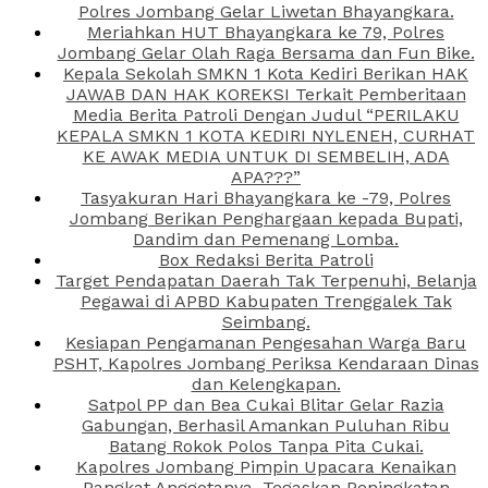
Polres Jombang Gelar Liwetan Bhayangkara.
Meriahkan HUT Bhayangkara ke 79, Polres
Jombang Gelar Olah Raga Bersama dan Fun Bike.
Kepala Sekolah SMKN 1 Kota Kediri Berikan HAK
JAWAB DAN HAK KOREKSI Terkait Pemberitaan
Media Berita Patroli Dengan Judul “PERILAKU
KEPALA SMKN 1 KOTA KEDIRI NYLENEH, CURHAT
KE AWAK MEDIA UNTUK DI SEMBELIH, ADA
APA???”
Tasyakuran Hari Bhayangkara ke -79, Polres
Jombang Berikan Penghargaan kepada Bupati,
Dandim dan Pemenang Lomba.
Box Redaksi Berita Patroli
Target Pendapatan Daerah Tak Terpenuhi, Belanja
Pegawai di APBD Kabupaten Trenggalek Tak
Seimbang.
Kesiapan Pengamanan Pengesahan Warga Baru
PSHT, Kapolres Jombang Periksa Kendaraan Dinas
dan Kelengkapan.
Satpol PP dan Bea Cukai Blitar Gelar Razia
Gabungan, Berhasil Amankan Puluhan Ribu
Batang Rokok Polos Tanpa Pita Cukai.
Kapolres Jombang Pimpin Upacara Kenaikan
Pangkat Anggotanya, Tegaskan Peningkatan