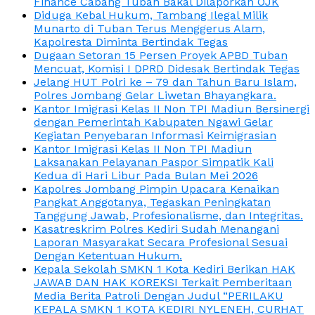
Finance Cabang Tuban Bakal Dilaporkan OJK
Diduga Kebal Hukum, Tambang Ilegal Milik
Munarto di Tuban Terus Menggerus Alam,
Kapolresta Diminta Bertindak Tegas
Dugaan Setoran 15 Persen Proyek APBD Tuban
Mencuat, Komisi I DPRD Didesak Bertindak Tegas
Jelang HUT Polri ke – 79 dan Tahun Baru Islam,
Polres Jombang Gelar Liwetan Bhayangkara.
Kantor Imigrasi Kelas II Non TPI Madiun Bersinergi
dengan Pemerintah Kabupaten Ngawi Gelar
Kegiatan Penyebaran Informasi Keimigrasian
Kantor Imigrasi Kelas II Non TPI Madiun
Laksanakan Pelayanan Paspor Simpatik Kali
Kedua di Hari Libur Pada Bulan Mei 2026
Kapolres Jombang Pimpin Upacara Kenaikan
Pangkat Anggotanya, Tegaskan Peningkatan
Tanggung Jawab, Profesionalisme, dan Integritas.
Kasatreskrim Polres Kediri Sudah Menangani
Laporan Masyarakat Secara Profesional Sesuai
Dengan Ketentuan Hukum.
Kepala Sekolah SMKN 1 Kota Kediri Berikan HAK
JAWAB DAN HAK KOREKSI Terkait Pemberitaan
Media Berita Patroli Dengan Judul “PERILAKU
KEPALA SMKN 1 KOTA KEDIRI NYLENEH, CURHAT