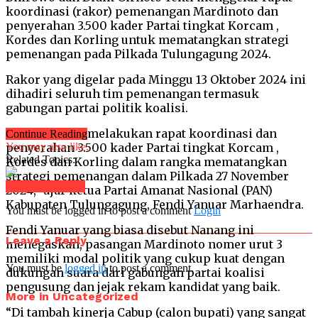
koordinasi (rakor) pemenangan Mardinoto dan
penyerahan 3.500 kader Partai tingkat Korcam ,
Kordes dan Korling untuk mematangkan strategi
pemenangan pada Pilkada Tulungagung 2024.
Rakor yang digelar pada Minggu 13 Oktober 2024 ini
dihadiri seluruh tim pemenangan termasuk
gabungan partai politik koalisi.
“Hari ini, PAN melakukan rapat koordinasi dan
Continue Reading
penyerahan 3.500 kader Partai tingkat Korcam ,
You may also like...
Related Topics:
Kordes dan Korling dalam rangka mematangkan
strategi pemenangan dalam Pilkada 27 November
Click to comment
2024,” ujar ketua Partai Amanat Nasional (PAN)
Kabupaten Tulungagung, Fendi Yanuar Marhaendra.
You must be logged in to post a comment
Login
Fendi Yanuar yang biasa disebut Nanang ini
Leave a Reply
menegaskan, pasangan Mardinoto nomer urut 3
memiliki modal politik yang cukup kuat dengan
You must be
logged in
to post a comment.
dukungan suara dari gabungan partai koalisi
pengusung dan jejak rekam kandidat yang baik.
More in Uncategorized
“Di tambah kinerja Cabup (calon bupati) yang sangat