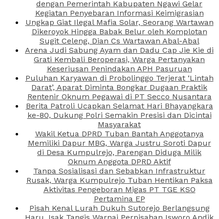
dengan Pemerintah Kabupaten Ngawi Gelar
Kegiatan Penyebaran Informasi Keimigrasian
Ungkap Giat Ilegal Mafia Solar, Seorang Wartawan
Dikeroyok Hingga Babak Belur oleh Komplotan
Sugit Celeng, Dian Cs Wartawan Abal-Abal
Arena Judi Sabung Ayam dan Dadu Cap Jie Kie di
Grati Kembali Beroperasi, Warga Pertanyakan
Keseriusan Penindakan APH Pasuruan
Puluhan Karyawan di Probolinggo Terjerat ‘Lintah
Darat’, Aparat Diminta Bongkar Dugaan Praktik
Rentenir Oknum Pegawai di PT Secco Nusantara
Berita Patroli Ucapkan Selamat Hari Bhayangkara
ke-80, Dukung Polri Semakin Presisi dan Dicintai
Masyarakat
Wakil Ketua DPRD Tuban Bantah Anggotanya
Memiliki Dapur MBG, Warga Justru Soroti Dapur
di Desa Kumpulrejo, Parengan Diduga Milik
Oknum Anggota DPRD Aktif
Tanpa Sosialisasi dan Sebabkan Infrastruktur
Rusak, Warga Kumpulrejo Tuban Hentikan Paksa
Aktivitas Pengeboran Migas PT TGE KSO
Pertamina EP
Pisah Kenal Lurah Dukuh Sutorejo Berlangsung
Haru, Isak Tangis Warnai Perpisahan Isworo Andik