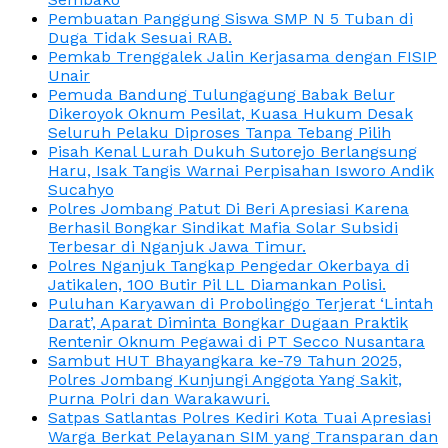
Pembuatan Panggung Siswa SMP N 5 Tuban di
Duga Tidak Sesuai RAB.
Pemkab Trenggalek Jalin Kerjasama dengan FISIP
Unair
Pemuda Bandung Tulungagung Babak Belur
Dikeroyok Oknum Pesilat, Kuasa Hukum Desak
Seluruh Pelaku Diproses Tanpa Tebang Pilih
Pisah Kenal Lurah Dukuh Sutorejo Berlangsung
Haru, Isak Tangis Warnai Perpisahan Isworo Andik
Sucahyo
Polres Jombang Patut Di Beri Apresiasi Karena
Berhasil Bongkar Sindikat Mafia Solar Subsidi
Terbesar di Nganjuk Jawa Timur.
Polres Nganjuk Tangkap Pengedar Okerbaya di
Jatikalen, 100 Butir Pil LL Diamankan Polisi.
Puluhan Karyawan di Probolinggo Terjerat ‘Lintah
Darat’, Aparat Diminta Bongkar Dugaan Praktik
Rentenir Oknum Pegawai di PT Secco Nusantara
Sambut HUT Bhayangkara ke-79 Tahun 2025,
Polres Jombang Kunjungi Anggota Yang Sakit,
Purna Polri dan Warakawuri.
Satpas Satlantas Polres Kediri Kota Tuai Apresiasi
Warga Berkat Pelayanan SIM yang Transparan dan