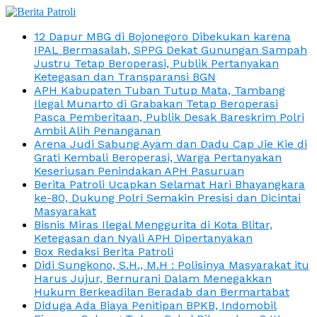
12 Dapur MBG di Bojonegoro Dibekukan karena
IPAL Bermasalah, SPPG Dekat Gunungan Sampah
Justru Tetap Beroperasi, Publik Pertanyakan
Ketegasan dan Transparansi BGN
APH Kabupaten Tuban Tutup Mata, Tambang
Ilegal Munarto di Grabakan Tetap Beroperasi
Pasca Pemberitaan, Publik Desak Bareskrim Polri
Ambil Alih Penanganan
Arena Judi Sabung Ayam dan Dadu Cap Jie Kie di
Grati Kembali Beroperasi, Warga Pertanyakan
Keseriusan Penindakan APH Pasuruan
Berita Patroli Ucapkan Selamat Hari Bhayangkara
ke-80, Dukung Polri Semakin Presisi dan Dicintai
Masyarakat
Bisnis Miras Ilegal Menggurita di Kota Blitar,
Ketegasan dan Nyali APH Dipertanyakan
Box Redaksi Berita Patroli
Didi Sungkono, S.H., M.H : Polisinya Masyarakat itu
Harus Jujur, Bernurani Dalam Menegakkan
Hukum Berkeadilan Beradab dan Bermartabat
Diduga Ada Biaya Penitipan BPKB, Indomobil